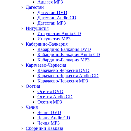
Адыгея MP3
Дагестан
Дагестан DVD
Дагестан Audio CD
Дагестан MP3
Ингушетия
Ингушетия Audio CD
Ингушетия MP3
Кабардино-Балкария
Кабардино-Балкария DVD
Кабардино-Балкария Audio CD
Кабардино-Балкария MP3
Карачаево-Черкесия
Карачаево-Черкесия DVD
Карачаево-Черкесия Audio CD
Карачаево-Черкесия MP3
Осетия
Осетия DVD
Осетия Audio CD
Осетия MP3
Чечня
Чечня DVD
Чечня Audio CD
Чечня MP3
Сборники Кавказа