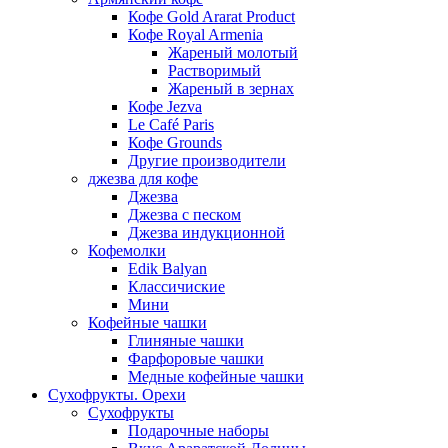
Кофе Gold Ararat Product
Кофе Royal Armenia
Жареный молотый
Растворимый
Жареный в зернах
Кофе Jezva
Le Café Paris
Кофе Grounds
Другие производители
джезва для кофе
Джезва
Джезва с песком
Джезва индукционной
Кофемолки
Edik Balyan
Классичиские
Мини
Кофейные чашки
Глиняные чашки
Фарфоровые чашки
Медные кофейные чашки
Сухофрукты. Орехи
Сухофрукты
Подарочные наборы