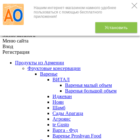
Нашим интернет-магазином намного удобнее
+7 (495) 646-888-1
пользоваться с помощью бесплатного
приложения!
В корзине
0
товаров
Установить
x
Меню каталога
Меню сайта
Вход
Регистрация
Продукты из Армении
Фруктовые консервации
Варенье
ВИТАЛ
Варенья малый объем
Варенья большой объем
Иджеван
Ноян
Шамб
Сады Арагаца
Агроянс
te Gusto
Варга - Фуд
Варенье Proshyan Food