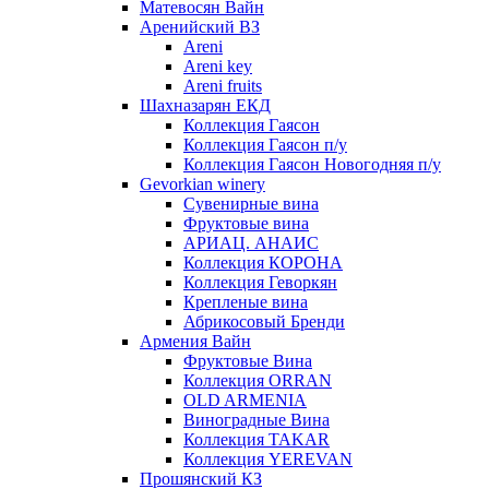
Матевосян Вайн
Аренийский ВЗ
Areni
Areni key
Areni fruits
Шахназарян ЕКД
Коллекция Гаясон
Коллекция Гаясон п/у
Коллекция Гаясон Новогодняя п/у
Gevorkian winery
Сувенирные вина
Фруктовые вина
АРИАЦ. АНАИС
Коллекция КОРОНА
Коллекция Геворкян
Крепленые вина
Абрикосовый Бренди
Армения Вайн
Фруктовые Вина
Коллекция ORRAN
OLD ARMENIA
Виноградные Вина
Коллекция TAKAR
Коллекция YEREVAN
Прошянский КЗ