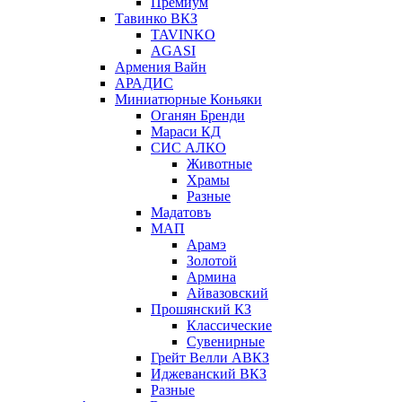
Премиум
Тавинко ВКЗ
TAVINKO
AGASI
Армения Вайн
АРАДИС
Миниатюрные Коньяки
Оганян Бренди
Мараси КД
СИС АЛКО
Животные
Храмы
Разные
Мадатовъ
МАП
Арамэ
Золотой
Армина
Айвазовский
Прошянский КЗ
Классические
Сувенирные
Грейт Велли АВКЗ
Иджеванский ВКЗ
Разные