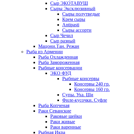
Сыр ЭКОТАВУШ
Сыры Эксклюзивный
Сыры полутведые
Крем сыры
Antipasti
Сыры ассорти
Сыр Чечил
Сыр разный
Мацони.Тан. Режан
Рыба из Армении
Рыба Охлажденная
Рыба Замороженная
Рыбные консервации
ЭКО ФУД
Рыбные консервы
Консервы 240 гр.
Консервы 160 гр.
Супы. Уха. Щи
Филе-кусочки. Суфле
Рыба Копченая
Раки Севанские
Раковые шейки
Раки живые
Раки варенные
Рыбная Икра