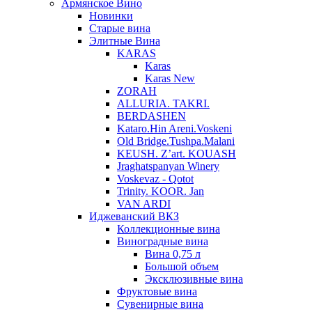
Армянское Вино
Новинки
Старые вина
Элитные Вина
KARAS
Karas
Karas New
ZORAH
ALLURIA. TAKRI.
BERDASHEN
Kataro.Hin Areni.Voskeni
Old Bridge.Tushpa.Malani
KEUSH. Z’art. KOUASH
Jraghatspanyan Winery
Voskevaz - Qotot
Trinity. KOOR. Jan
VAN ARDI
Иджеванский ВКЗ
Коллекционные вина
Виноградные вина
Вина 0,75 л
Большой объем
Эксклюзивные вина
Фруктовые вина
Cувенирные вина