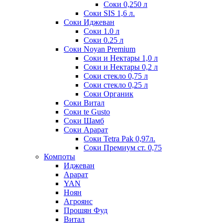
Соки 0,250 л
Соки SIS 1,6 л.
Соки Иджеван
Соки 1.0 л
Соки 0.25 л
Соки Noyan Premium
Соки и Нектары 1,0 л
Соки и Нектары 0,2 л
Соки стекло 0,75 л
Соки стекло 0,25 л
Соки Органик
Соки Витал
Соки te Gusto
Соки Шамб
Соки Арарат
Соки Tetra Pak 0,97л.
Соки Премиум ст. 0,75
Компоты
Иджеван
Арарат
YAN
Ноян
Агроянс
Прошян Фуд
Витал