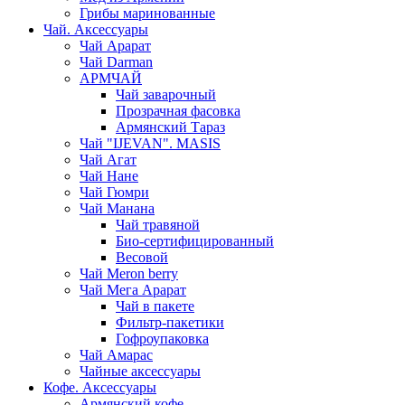
Грибы маринованные
Чай. Аксессуары
Чай Арарат
Чай Darman
АРМЧАЙ
Чай заварочный
Прозрачная фасовка
Армянский Тараз
Чай "IJEVAN". MASIS
Чай Агат
Чай Нане
Чай Гюмри
Чай Манана
Чай травяной
Био-сертифицированный
Весовой
Чай Meron berry
Чай Мега Арарат
Чай в пакете
Фильтр-пакетики
Гофроупаковка
Чай Амарас
Чайные аксессуары
Кофе. Аксессуары
Армянский кофе