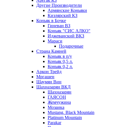
Арегак КЗ
Другие Производители
Армянские Коньяки
Кизлярский КЗ
Коньяк в Бочке
Гиневан ВЗ
Коньяк "СИС АЛКО"
Иджеванский ВКЗ
Мараси
Подарочные
Страна Камней
Коньяк в п/у
Коньяк 0,5 л.
Коньяк 0,2 л.
Аркон Трейд
Мргашен
Шаумян Вин
Шахназарян ВКД
Шахназарян
ГАЯСОН
Жемчужина
Мозаика
Mustang. Black Mountain
Platinum Mountain
Parakar