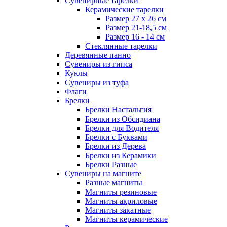
Сувенирные тарелки
Керамические тарелки
Размер 27 х 26 см
Размер 21-18,5 см
Размер 16 - 14 см
Стеклянные тарелки
Деревянные панно
Сувениры из гипса
Куклы
Сувениры из туфа
Флаги
Брелки
Брелки Настальгия
Брелки из Обсидиана
Брелки для Водителя
Брелки с Буквами
Брелки из Дерева
Брелки из Керамики
Брелки Разные
Сувениры на магните
Разные магниты
Магниты резиновые
Магниты акриловые
Магниты закатные
Магниты керамические