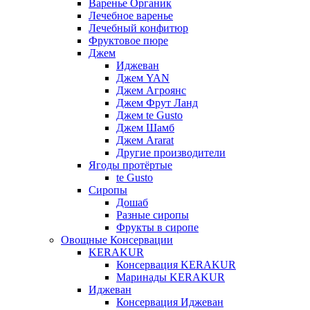
Варенье Органик
Лечебное варенье
Лечебный конфитюр
Фруктовое пюре
Джем
Иджеван
Джем YAN
Джем Агроянс
Джем Фрут Ланд
Джем te Gusto
Джем Шамб
Джем Ararat
Другие производители
Ягоды протёртые
te Gusto
Сиропы
Дошаб
Разные сиропы
Фрукты в сиропе
Овощные Консервации
KERAKUR
Консервация KERAKUR
Маринады KERAKUR
Иджеван
Консервация Иджеван