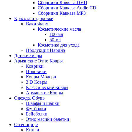
Сборники Кавказа DVD
Сборники Кавказа Audio CD
Сборники Кавказа MP3
Красота и здоровье
Ваки Фарм
Косметические масла
100 мл
50 мл
Косметика для ухода
Продукция Наринэ
Детские игры
Армянские Этно Ковры
Коврики
Половики
Ковры Модерн
3 D Ковры
Классические Ковры
Армянские Ковры
Одежда. Обувь
Шарфы и шапки
Футболки
Бейсболки
Этно масики балетки
О геноциде
Книги