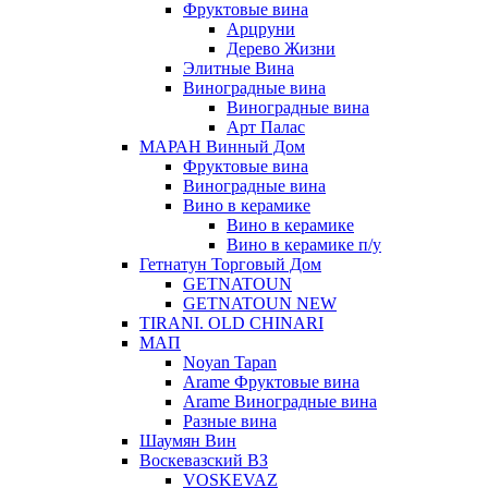
Фруктовые вина
Арцруни
Дерево Жизни
Элитные Вина
Виноградные вина
Виноградные вина
Арт Палас
МАРАН Винный Дом
Фруктовые вина
Виноградные вина
Вино в керамике
Вино в керамике
Вино в керамике п/у
Гетнатун Торговый Дом
GETNATOUN
GETNATOUN NEW
TIRANI. OLD CHINARI
МАП
Noyan Tapan
Arame Фруктовые вина
Arame Виноградные вина
Разные вина
Шаумян Вин
Воскевазский ВЗ
VOSKEVAZ