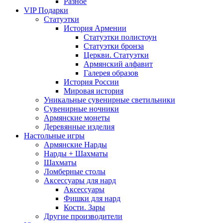
Разное
VIP Подарки
Статуэтки
История Армении
Статуэтки полистоун
Статуэтки бронза
Церкви. Статуэтки
Армянский алфавит
Галерея образов
История России
Мировая история
Уникальные сувенирные светильники
Сувенирные ночники
Армянские монеты
Деревянные изделия
Настольные игры
Армянские Нарды
Нарды + Шахматы
Шахматы
Ломберные столы
Аксессуары для нард
Аксессуары
Фишки для нард
Кости. Зары
Другие производители