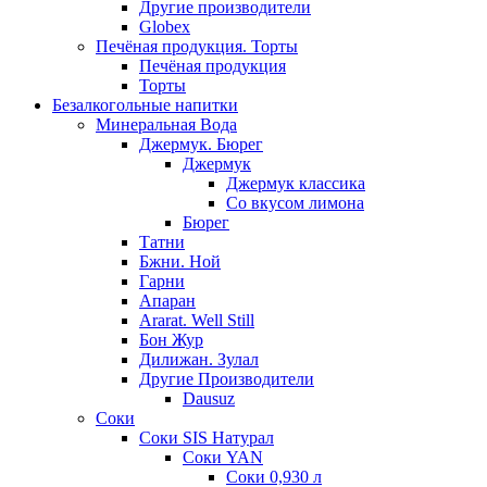
Другие производители
Globex
Печёная продукция. Торты
Печёная продукция
Торты
Безалкогольные напитки
Минеральная Вода
Джермук. Бюрег
Джермук
Джермук классика
Со вкусом лимона
Бюрег
Татни
Бжни. Ной
Гарни
Апаран
Ararat. Well Still
Бон Жур
Дилижан. Зулал
Другие Производители
Dausuz
Соки
Соки SIS Натурал
Соки YAN
Соки 0,930 л