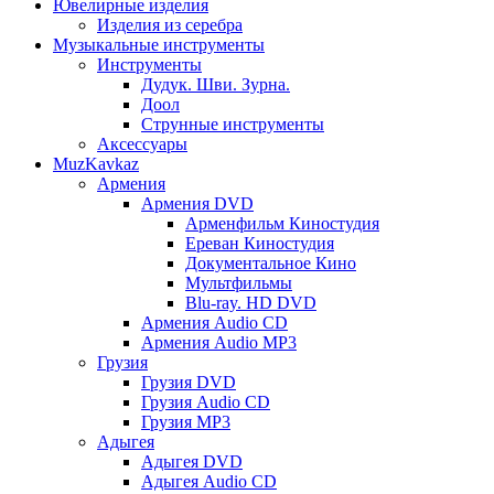
Ювелирные изделия
Изделия из серебра
Музыкальные инструменты
Инструменты
Дудук. Шви. Зурна.
Доол
Струнные инструменты
Аксессуары
MuzKavkaz
Армения
Армения DVD
Арменфильм Киностудия
Ереван Киностудия
Документальное Кино
Мультфильмы
Blu-ray. HD DVD
Армения Audio CD
Армения Audio MP3
Грузия
Грузия DVD
Грузия Audio CD
Грузия MP3
Адыгея
Адыгея DVD
Адыгея Audio CD