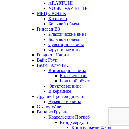
ARARTUNI
VOSKEVAZ ELITE
МЕЦ СЮНИК
Классика
Большой объем
Гиневан ВЗ
Классические вина
Большой объем
Сувенирные вина
Фруктовые вина
Гордость Нации
Вайк Груп
Веди - Алко ВКЗ
Виноградные вина
Классические
Большой объем
Фруктовые вина
В керамике
Другие Производители
Армянские вина
Givany Wine
Вина из Грузии
Кварельский Погреб
Киндзмараули
Киндзмараули 0,75л