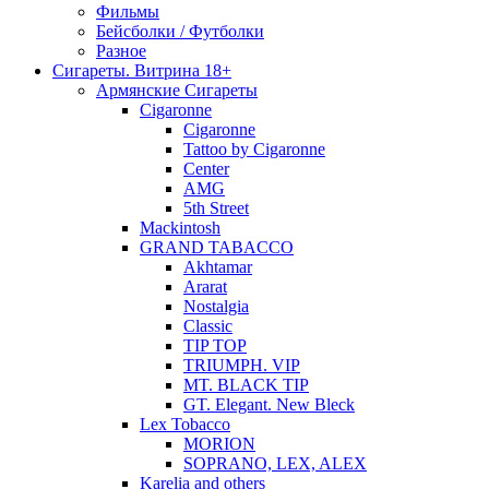
Фильмы
Бейсболки / Футболки
Разное
Сигареты. Витрина 18+
Армянские Сигареты
Cigaronne
Cigaronne
Tattoo by Cigaronne
Center
AMG
5th Street
Mackintosh
GRAND TABACCO
Akhtamar
Ararat
Nostalgia
Classic
TIP TOP
TRIUMPH. VIP
MT. BLACK TIP
GT. Elegant. New Bleck
Lex Tobacco
MORION
SOPRANO, LEX, ALEX
Karelia and others