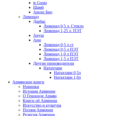
te Gusto
Шамб
Арцах Био
Лимонад
Дарбас
Лимонад 0,5 л. Стекло
Лимонад 1,25 л. ПЭТ
Ануш
Ани
Лимонад 0,5 л ст
Лимонад 0,5 л ПЭТ
Лимонад 1,0 л ПЭТ
Лимонад 1,5 л ПЭТ
Другие производители
Натахтари
Натахтари 0,5л
Натахтари 1,0л
Армянские книги
Новинки
История Армении
О Геноциде Армян
Книги об Армении
Иcкусство и культура
Поэзия Армении
Религия Армении