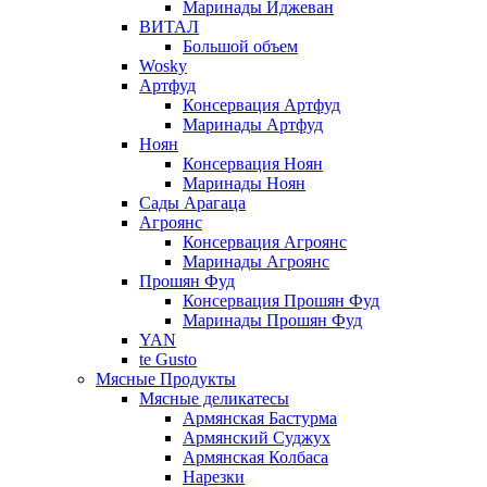
Маринады Иджеван
ВИТАЛ
Большой объем
Wosky
Артфуд
Консервация Артфуд
Маринады Артфуд
Ноян
Консервация Ноян
Маринады Ноян
Сады Арагаца
Агроянс
Консервация Агроянс
Маринады Агроянс
Прошян Фуд
Консервация Прошян Фуд
Маринады Прошян Фуд
YAN
te Gusto
Мясные Продукты
Мясные деликатесы
Армянская Бастурма
Армянский Суджух
Армянская Колбаса
Нарезки