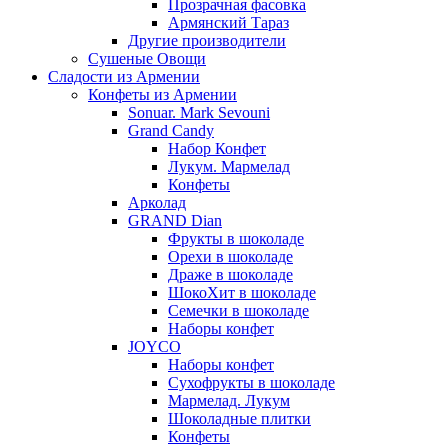
Прозрачная фасовка
Армянский Тараз
Другие производители
Сушеные Овощи
Сладости из Армении
Конфеты из Армении
Sonuar. Mark Sevouni
Grand Candy
Набор Конфет
Лукум. Мармелад
Конфеты
Арколад
GRAND Dian
Фрукты в шоколаде
Орехи в шоколаде
Драже в шоколаде
ШокоХит в шоколаде
Семечки в шоколаде
Наборы конфет
JOYCO
Наборы конфет
Сухофрукты в шоколаде
Мармелад. Лукум
Шоколадные плитки
Конфеты