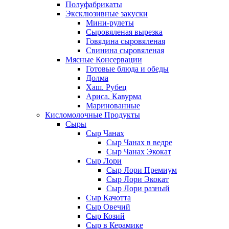
Полуфабрикаты
Эксклюзивные закуски
Мини-рулеты
Сыровяленая вырезка
Говядина сыровяленая
Свинина сыровяленая
Мясные Консервации
Готовые блюда и обеды
Долма
Хаш. Рубец
Ариса. Кавурма
Маринованные
Кисломолочные Продукты
Сыры
Сыр Чанах
Сыр Чанах в ведре
Сыр Чанах Экокат
Сыр Лори
Сыр Лори Премиум
Сыр Лори Экокат
Сыр Лори разный
Сыр Качотта
Сыр Овечий
Сыр Козий
Сыр в Керамике