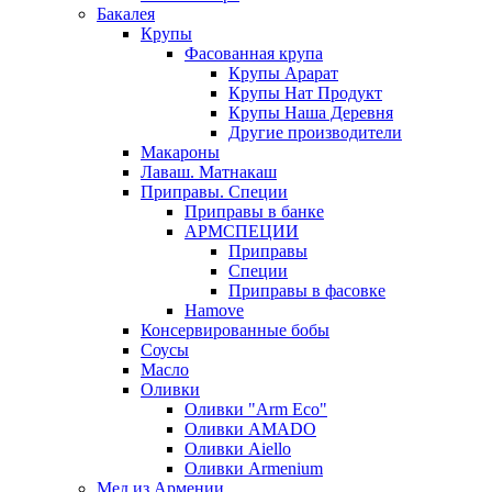
Бакалея
Крупы
Фасованная крупа
Крупы Арарат
Крупы Нат Продукт
Крупы Наша Деревня
Другие производители
Макароны
Лаваш. Матнакаш
Приправы. Специи
Приправы в банке
АРМСПЕЦИИ
Приправы
Специи
Приправы в фасовке
Hamove
Консервированные бобы
Соусы
Масло
Оливки
Оливки "Arm Eco"
Оливки AMADO
Оливки Aiello
Оливки Armenium
Мед из Армении