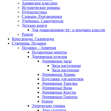
Армянские классики
Исторические романы
Публицистика
Словари. Разговорники
Учебники. Самоучители
Детские книги
Для дошкольников<br> и младших классов
Разное
Кроссворды. Сканворды
Сувениры. Подарки
Подарки – Армения
Подарочные монеты
Деревянные изделия
Деревянные часы
Часы настольные
Часы настенные
Деревянные Храмы
Подставки для напитков
Деревянные Тарелки
Деревянные Вазы
Деревянные Кресты
Деревянные Гранаты
Разное
Этнические товары
Этно скатерти