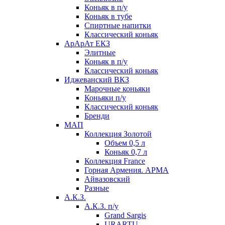
Коньяк в п/у
Коньяк в тубе
Спиртные напитки
Классический коньяк
АрАрАт ЕКЗ
Элитные
Коньяк в п/у
Классический коньяк
Иджеванский ВКЗ
Марочные коньяки
Коньяки п/у
Классический коньяк
Бренди
МАП
Коллекция Золотой
Объем 0,5 л
Коньяк 0,7 л
Коллекция France
Горная Армения. АРМА
Айвазовский
Разные
А.К.З.
А.К.З. п/у
Grand Sargis
URARTU