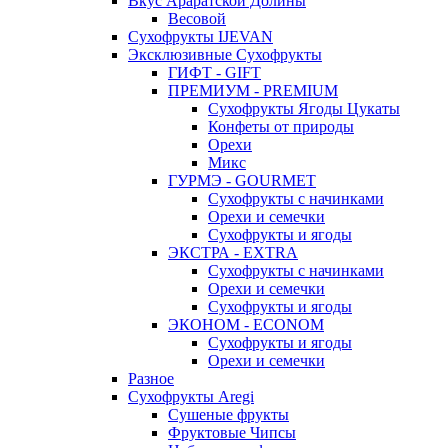
Вкус Араратской Долины
Весовой
Сухофрукты IJEVAN
Эксклюзивные Сухофрукты
ГИФТ - GIFT
ПРЕМИУМ - PREMIUM
Сухофрукты Ягоды Цукаты
Конфеты от природы
Орехи
Микс
ГУРМЭ - GOURMET
Сухофрукты с начинками
Орехи и семечки
Сухофрукты и ягоды
ЭКСТРА - EXTRA
Сухофрукты с начинками
Орехи и семечки
Сухофрукты и ягоды
ЭКОНОМ - ECONOM
Сухофрукты и ягоды
Орехи и семечки
Разное
Сухофрукты Aregi
Сушеные фрукты
Фруктовые Чипсы