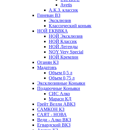
Avetis
А.К.З. классик
Гиневан ВЗ
Эксклюзив
Классический коньяк
НОЙ ЕКВВКА
НОЙ Эксклюзив
НОЙ Классик
НОЙ Легенды
NOY Very Speсial
НОЙ Кремлин
Оганян КЗ
Мадатовъ
Объем 0,5 л
Объем 0,75 л
Эксклюзивные Коньяки
Подарочные Коньяки
СИС Алко
Мараси КД
Грейт Велли АВКЗ
САМКОН КЗ
САЯТ - НОВА
Веди - Алко ВКЗ
Егвардский ВКЗ