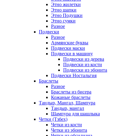
Этно жилетки
Этно шапки
Этно Подушки
Этно сумки
Разное
Подвески
Разное
Армянские буквы
Подвески маски
Подвески в машину
Подвески из дерева
Подвески из кости
Подвески из эбонита
Подвески Ностальгия
Браслеты
Разное
Браслеты из бисера
Кожаные браслеты
Тандыр, Мангал, Шампура
Тандыр, мангал
Шампура для шашлыка
Четки (Тзбех)
Четки из кости
Четки из эбонита
Четки из обсидиана