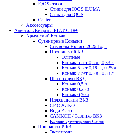
IQOS стики
Стики для IQOS ILUMA
Стики для IQOS
Сenter
Акссессуары
Алкоголь Витрина ЕГАИС 18+
Армянский Коньяк
Сувенирные Коньяки
Символы Нового 2026 Года
Прошянский КЗ
Элитные
Коньяк 5 лет 0,5 л., 0,33 л
Коньяк 5 лет 0,18 л., 0,25 л.
Коньяк 7 лет 0,5 л., 0,33 л
Шахназарян ВКД
Коньяк 0,5 л
Коньяк 0,25 л
Коньяк 0,70 л
Иджеванский ВКЗ
СИС АЛКО
Веди Алко
САМКОН / Тавинко ВКЗ
Коньяк сувенирный Сабля
Прошянский КЗ
Эксклюзив