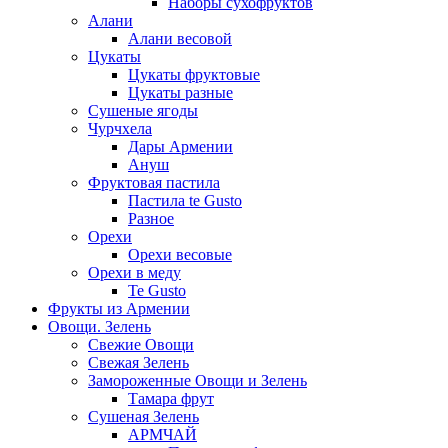
Наборы сухофруктов
Алани
Алани весовой
Цукаты
Цукаты фруктовые
Цукаты разные
Сушеные ягоды
Чурчхела
Дары Армении
Ануш
Фруктовая пастила
Пастила te Gusto
Разное
Орехи
Орехи весовые
Орехи в меду
Te Gusto
Фрукты из Армении
Овощи. Зелень
Свежие Овощи
Свежая Зелень
Замороженные Овощи и Зелень
Тамара фрут
Сушеная Зелень
АРМЧАЙ