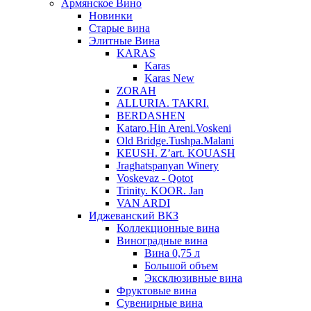
Армянское Вино
Новинки
Старые вина
Элитные Вина
KARAS
Karas
Karas New
ZORAH
ALLURIA. TAKRI.
BERDASHEN
Kataro.Hin Areni.Voskeni
Old Bridge.Tushpa.Malani
KEUSH. Z’art. KOUASH
Jraghatspanyan Winery
Voskevaz - Qotot
Trinity. KOOR. Jan
VAN ARDI
Иджеванский ВКЗ
Коллекционные вина
Виноградные вина
Вина 0,75 л
Большой объем
Эксклюзивные вина
Фруктовые вина
Cувенирные вина