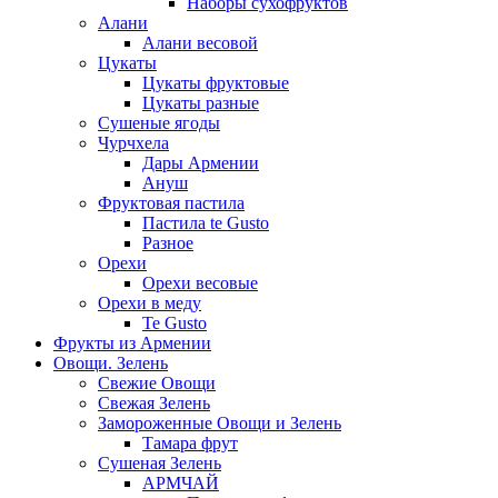
Наборы сухофруктов
Алани
Алани весовой
Цукаты
Цукаты фруктовые
Цукаты разные
Сушеные ягоды
Чурчхела
Дары Армении
Ануш
Фруктовая пастила
Пастила te Gusto
Разное
Орехи
Орехи весовые
Орехи в меду
Te Gusto
Фрукты из Армении
Овощи. Зелень
Свежие Овощи
Свежая Зелень
Замороженные Овощи и Зелень
Тамара фрут
Сушеная Зелень
АРМЧАЙ