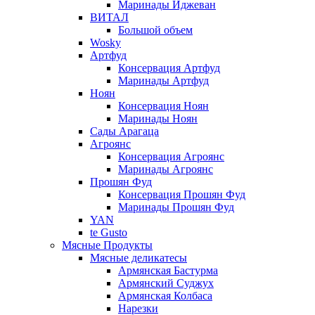
Маринады Иджеван
ВИТАЛ
Большой объем
Wosky
Артфуд
Консервация Артфуд
Маринады Артфуд
Ноян
Консервация Ноян
Маринады Ноян
Сады Арагаца
Агроянс
Консервация Агроянс
Маринады Агроянс
Прошян Фуд
Консервация Прошян Фуд
Маринады Прошян Фуд
YAN
te Gusto
Мясные Продукты
Мясные деликатесы
Армянская Бастурма
Армянский Суджух
Армянская Колбаса
Нарезки