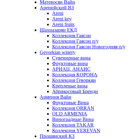
Матевосян Вайн
Аренийский ВЗ
Areni
Areni key
Areni fruits
Шахназарян ЕКД
Коллекция Гаясон
Коллекция Гаясон п/у
Коллекция Гаясон Новогодняя п/у
Gevorkian winery
Сувенирные вина
Фруктовые вина
АРИАЦ. АНАИС
Коллекция КОРОНА
Коллекция Геворкян
Крепленые вина
Абрикосовый Бренди
Армения Вайн
Фруктовые Вина
Коллекция ORRAN
OLD ARMENIA
Виноградные Вина
Коллекция TAKAR
Коллекция YEREVAN
Прошянский КЗ