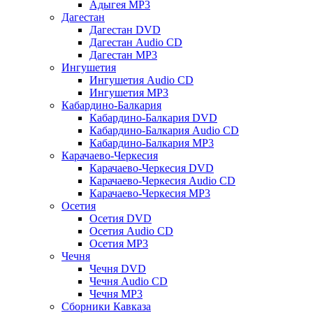
Адыгея MP3
Дагестан
Дагестан DVD
Дагестан Audio CD
Дагестан MP3
Ингушетия
Ингушетия Audio CD
Ингушетия MP3
Кабардино-Балкария
Кабардино-Балкария DVD
Кабардино-Балкария Audio CD
Кабардино-Балкария MP3
Карачаево-Черкесия
Карачаево-Черкесия DVD
Карачаево-Черкесия Audio CD
Карачаево-Черкесия MP3
Осетия
Осетия DVD
Осетия Audio CD
Осетия MP3
Чечня
Чечня DVD
Чечня Audio CD
Чечня MP3
Сборники Кавказа