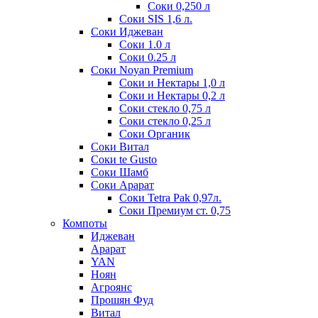
Соки 0,250 л
Соки SIS 1,6 л.
Соки Иджеван
Соки 1.0 л
Соки 0.25 л
Соки Noyan Premium
Соки и Нектары 1,0 л
Соки и Нектары 0,2 л
Соки стекло 0,75 л
Соки стекло 0,25 л
Соки Органик
Соки Витал
Соки te Gusto
Соки Шамб
Соки Арарат
Соки Tetra Pak 0,97л.
Соки Премиум ст. 0,75
Компоты
Иджеван
Арарат
YAN
Ноян
Агроянс
Прошян Фуд
Витал