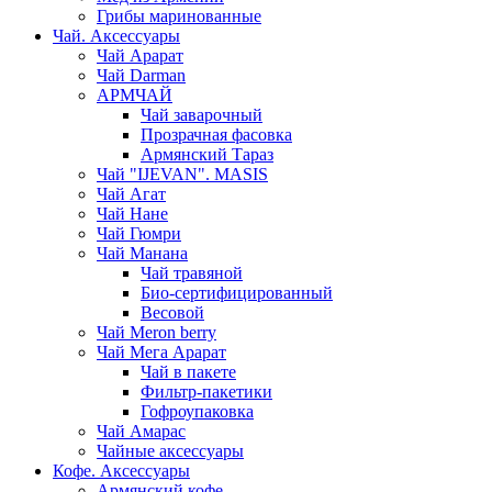
Грибы маринованные
Чай. Аксессуары
Чай Арарат
Чай Darman
АРМЧАЙ
Чай заварочный
Прозрачная фасовка
Армянский Тараз
Чай "IJEVAN". MASIS
Чай Агат
Чай Нане
Чай Гюмри
Чай Манана
Чай травяной
Био-сертифицированный
Весовой
Чай Meron berry
Чай Мега Арарат
Чай в пакете
Фильтр-пакетики
Гофроупаковка
Чай Амарас
Чайные аксессуары
Кофе. Аксессуары
Армянский кофе