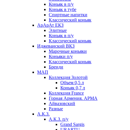
Коньяк в п/у
Коньяк в тубе
Спиртные напитки
Классический коньяк
АрАрАт ЕКЗ
Элитные
Коньяк в п/у
Классический коньяк
Иджеванский ВКЗ
Марочные коньяки
Коньяки п/у
Классический коньяк
Бренди
МАП
Коллекция Золотой
Объем 0,5 л
Коньяк 0,7 л
Коллекция France
Горная Армения. АРМА
Айвазовский
Разные
А.К.З.
А.К.З. п/у
Grand Sargis
URARTU