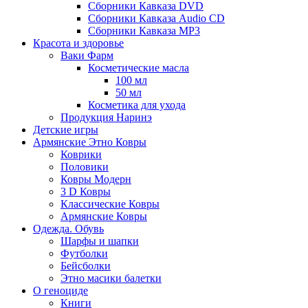
Сборники Кавказа DVD
Сборники Кавказа Audio CD
Сборники Кавказа MP3
Красота и здоровье
Ваки Фарм
Косметические масла
100 мл
50 мл
Косметика для ухода
Продукция Наринэ
Детские игры
Армянские Этно Ковры
Коврики
Половики
Ковры Модерн
3 D Ковры
Классические Ковры
Армянские Ковры
Одежда. Обувь
Шарфы и шапки
Футболки
Бейсболки
Этно масики балетки
О геноциде
Книги