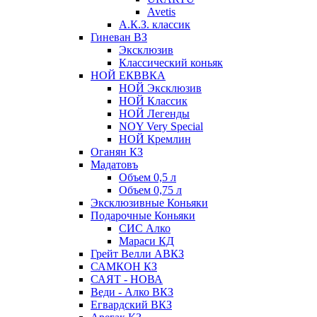
Avetis
А.К.З. классик
Гиневан ВЗ
Эксклюзив
Классический коньяк
НОЙ ЕКВВКА
НОЙ Эксклюзив
НОЙ Классик
НОЙ Легенды
NOY Very Speсial
НОЙ Кремлин
Оганян КЗ
Мадатовъ
Объем 0,5 л
Объем 0,75 л
Эксклюзивные Коньяки
Подарочные Коньяки
СИС Алко
Мараси КД
Грейт Велли АВКЗ
САМКОН КЗ
САЯТ - НОВА
Веди - Алко ВКЗ
Егвардский ВКЗ