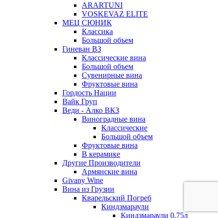
ARARTUNI
VOSKEVAZ ELITE
МЕЦ СЮНИК
Классика
Большой объем
Гиневан ВЗ
Классические вина
Большой объем
Сувенирные вина
Фруктовые вина
Гордость Нации
Вайк Груп
Веди - Алко ВКЗ
Виноградные вина
Классические
Большой объем
Фруктовые вина
В керамике
Другие Производители
Армянские вина
Givany Wine
Вина из Грузии
Кварельский Погреб
Киндзмараули
Киндзмараули 0,75л