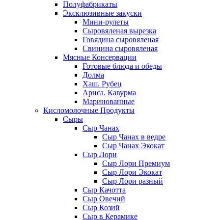
Полуфабрикаты
Эксклюзивные закуски
Мини-рулеты
Сыровяленая вырезка
Говядина сыровяленая
Свинина сыровяленая
Мясные Консервации
Готовые блюда и обеды
Долма
Хаш. Рубец
Ариса. Кавурма
Маринованные
Кисломолочные Продукты
Сыры
Сыр Чанах
Сыр Чанах в ведре
Сыр Чанах Экокат
Сыр Лори
Сыр Лори Премиум
Сыр Лори Экокат
Сыр Лори разный
Сыр Качотта
Сыр Овечий
Сыр Козий
Сыр в Керамике