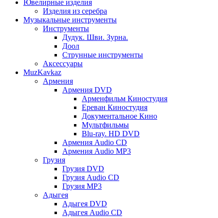
Ювелирные изделия
Изделия из серебра
Музыкальные инструменты
Инструменты
Дудук. Шви. Зурна.
Доол
Струнные инструменты
Аксессуары
MuzKavkaz
Армения
Армения DVD
Арменфильм Киностудия
Ереван Киностудия
Документальное Кино
Мультфильмы
Blu-ray. HD DVD
Армения Audio CD
Армения Audio MP3
Грузия
Грузия DVD
Грузия Audio CD
Грузия MP3
Адыгея
Адыгея DVD
Адыгея Audio CD