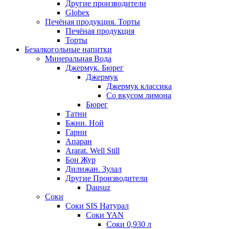
Другие производители
Globex
Печёная продукция. Торты
Печёная продукция
Торты
Безалкогольные напитки
Минеральная Вода
Джермук. Бюрег
Джермук
Джермук классика
Со вкусом лимона
Бюрег
Татни
Бжни. Ной
Гарни
Апаран
Ararat. Well Still
Бон Жур
Дилижан. Зулал
Другие Производители
Dausuz
Соки
Соки SIS Натурал
Соки YAN
Соки 0,930 л