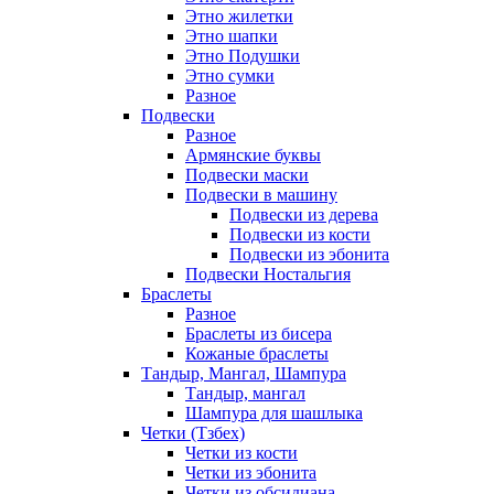
Этно жилетки
Этно шапки
Этно Подушки
Этно сумки
Разное
Подвески
Разное
Армянские буквы
Подвески маски
Подвески в машину
Подвески из дерева
Подвески из кости
Подвески из эбонита
Подвески Ностальгия
Браслеты
Разное
Браслеты из бисера
Кожаные браслеты
Тандыр, Мангал, Шампура
Тандыр, мангал
Шампура для шашлыка
Четки (Тзбех)
Четки из кости
Четки из эбонита
Четки из обсидиана