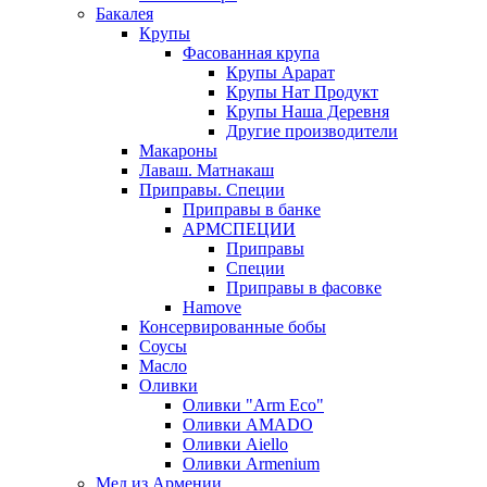
Бакалея
Крупы
Фасованная крупа
Крупы Арарат
Крупы Нат Продукт
Крупы Наша Деревня
Другие производители
Макароны
Лаваш. Матнакаш
Приправы. Специи
Приправы в банке
АРМСПЕЦИИ
Приправы
Специи
Приправы в фасовке
Hamove
Консервированные бобы
Соусы
Масло
Оливки
Оливки "Arm Eco"
Оливки AMADO
Оливки Aiello
Оливки Armenium
Мед из Армении