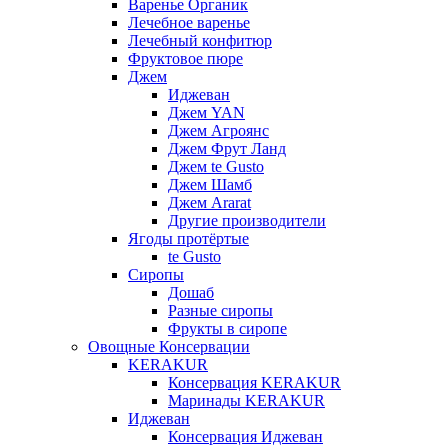
Варенье Органик
Лечебное варенье
Лечебный конфитюр
Фруктовое пюре
Джем
Иджеван
Джем YAN
Джем Агроянс
Джем Фрут Ланд
Джем te Gusto
Джем Шамб
Джем Ararat
Другие производители
Ягоды протёртые
te Gusto
Сиропы
Дошаб
Разные сиропы
Фрукты в сиропе
Овощные Консервации
KERAKUR
Консервация KERAKUR
Маринады KERAKUR
Иджеван
Консервация Иджеван