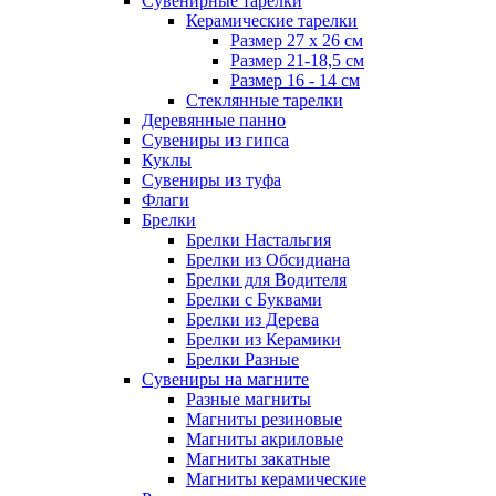
Сувенирные тарелки
Керамические тарелки
Размер 27 х 26 см
Размер 21-18,5 см
Размер 16 - 14 см
Стеклянные тарелки
Деревянные панно
Сувениры из гипса
Куклы
Сувениры из туфа
Флаги
Брелки
Брелки Настальгия
Брелки из Обсидиана
Брелки для Водителя
Брелки с Буквами
Брелки из Дерева
Брелки из Керамики
Брелки Разные
Сувениры на магните
Разные магниты
Магниты резиновые
Магниты акриловые
Магниты закатные
Магниты керамические