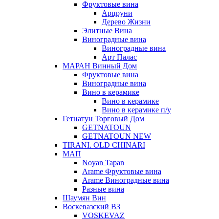
Фруктовые вина
Арцруни
Дерево Жизни
Элитные Вина
Виноградные вина
Виноградные вина
Арт Палас
МАРАН Винный Дом
Фруктовые вина
Виноградные вина
Вино в керамике
Вино в керамике
Вино в керамике п/у
Гетнатун Торговый Дом
GETNATOUN
GETNATOUN NEW
TIRANI. OLD CHINARI
МАП
Noyan Tapan
Arame Фруктовые вина
Arame Виноградные вина
Разные вина
Шаумян Вин
Воскевазский ВЗ
VOSKEVAZ