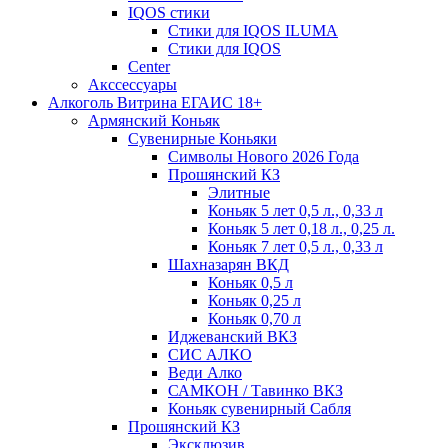
IQOS стики
Стики для IQOS ILUMA
Стики для IQOS
Сenter
Акссессуары
Алкоголь Витрина ЕГАИС 18+
Армянский Коньяк
Сувенирные Коньяки
Символы Нового 2026 Года
Прошянский КЗ
Элитные
Коньяк 5 лет 0,5 л., 0,33 л
Коньяк 5 лет 0,18 л., 0,25 л.
Коньяк 7 лет 0,5 л., 0,33 л
Шахназарян ВКД
Коньяк 0,5 л
Коньяк 0,25 л
Коньяк 0,70 л
Иджеванский ВКЗ
СИС АЛКО
Веди Алко
САМКОН / Тавинко ВКЗ
Коньяк сувенирный Сабля
Прошянский КЗ
Эксклюзив