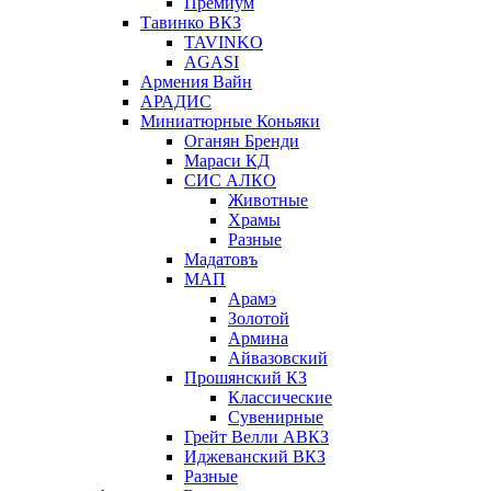
Премиум
Тавинко ВКЗ
TAVINKO
AGASI
Армения Вайн
АРАДИС
Миниатюрные Коньяки
Оганян Бренди
Мараси КД
СИС АЛКО
Животные
Храмы
Разные
Мадатовъ
МАП
Арамэ
Золотой
Армина
Айвазовский
Прошянский КЗ
Классические
Сувенирные
Грейт Велли АВКЗ
Иджеванский ВКЗ
Разные