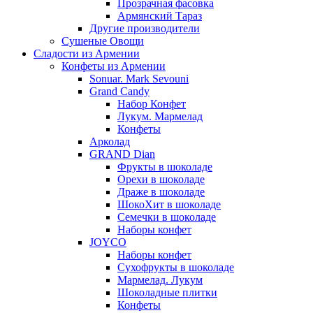
Прозрачная фасовка
Армянский Тараз
Другие производители
Сушеные Овощи
Сладости из Армении
Конфеты из Армении
Sonuar. Mark Sevouni
Grand Candy
Набор Конфет
Лукум. Мармелад
Конфеты
Арколад
GRAND Dian
Фрукты в шоколаде
Орехи в шоколаде
Драже в шоколаде
ШокоХит в шоколаде
Семечки в шоколаде
Наборы конфет
JOYCO
Наборы конфет
Сухофрукты в шоколаде
Мармелад. Лукум
Шоколадные плитки
Конфеты