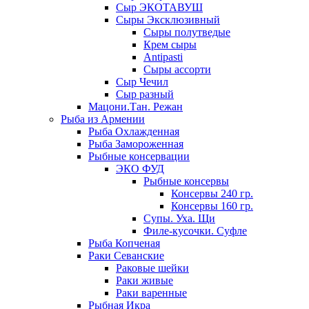
Сыр ЭКОТАВУШ
Сыры Эксклюзивный
Сыры полутведые
Крем сыры
Antipasti
Сыры ассорти
Сыр Чечил
Сыр разный
Мацони.Тан. Режан
Рыба из Армении
Рыба Охлажденная
Рыба Замороженная
Рыбные консервации
ЭКО ФУД
Рыбные консервы
Консервы 240 гр.
Консервы 160 гр.
Супы. Уха. Щи
Филе-кусочки. Суфле
Рыба Копченая
Раки Севанские
Раковые шейки
Раки живые
Раки варенные
Рыбная Икра