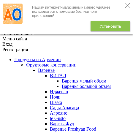
Нашим интернет-магазином намного удобнее
+7 (495) 646-888-1
пользоваться с помощью бесплатного
приложения!
В корзине
0
товаров
Установить
x
Меню каталога
Меню сайта
Вход
Регистрация
Продукты из Армении
Фруктовые консервации
Варенье
ВИТАЛ
Варенья малый объем
Варенья большой объем
Иджеван
Ноян
Шамб
Сады Арагаца
Агроянс
te Gusto
Варга - Фуд
Варенье Proshyan Food