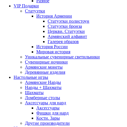
Разное
VIP Подарки
Статуэтки
История Армении
Статуэтки полистоун
Статуэтки бронза
Церкви. Статуэтки
Армянский алфавит
Галерея образов
История России
Мировая история
Уникальные сувенирные светильники
Сувенирные ночники
Армянские монеты
Деревянные изделия
Настольные игры
Армянские Нарды
Нарды + Шахматы
Шахматы
Ломберные столы
Аксессуары для нард
Аксессуары
Фишки для нард
Кости. Зары
Другие производители