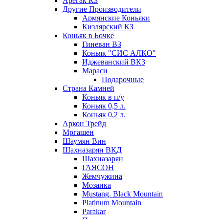
Арегак КЗ
Другие Производители
Армянские Коньяки
Кизлярский КЗ
Коньяк в Бочке
Гиневан ВЗ
Коньяк "СИС АЛКО"
Иджеванский ВКЗ
Мараси
Подарочные
Страна Камней
Коньяк в п/у
Коньяк 0,5 л.
Коньяк 0,2 л.
Аркон Трейд
Мргашен
Шаумян Вин
Шахназарян ВКД
Шахназарян
ГАЯСОН
Жемчужина
Мозаика
Mustang. Black Mountain
Platinum Mountain
Parakar