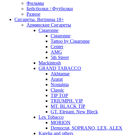
Фильмы
Бейсболки / Футболки
Разное
Сигареты. Витрина 18+
Армянские Сигареты
Cigaronne
Cigaronne
Tattoo by Cigaronne
Center
AMG
5th Street
Mackintosh
GRAND TABACCO
Akhtamar
Ararat
Nostalgia
Classic
TIP TOP
TRIUMPH. VIP
MT. BLACK TIP
GT. Elegant. New Bleck
Lex Tobacco
MORION
Democrat, SOPRANO, LEX, ALEX
Karelia and others