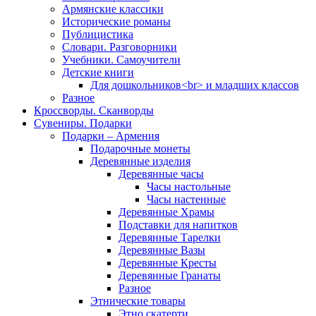
Армянские классики
Исторические романы
Публицистика
Словари. Разговорники
Учебники. Самоучители
Детские книги
Для дошкольников<br> и младших классов
Разное
Кроссворды. Сканворды
Сувениры. Подарки
Подарки – Армения
Подарочные монеты
Деревянные изделия
Деревянные часы
Часы настольные
Часы настенные
Деревянные Храмы
Подставки для напитков
Деревянные Тарелки
Деревянные Вазы
Деревянные Кресты
Деревянные Гранаты
Разное
Этнические товары
Этно скатерти