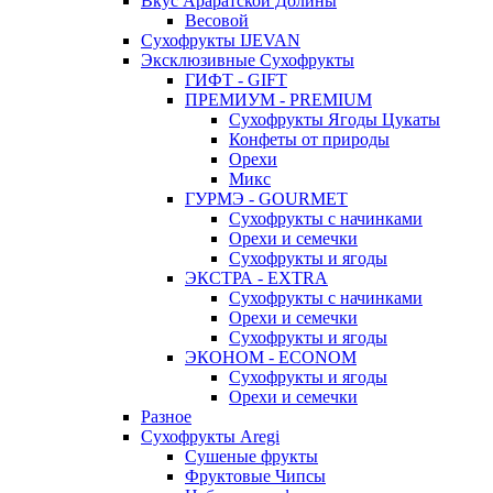
Вкус Араратской Долины
Весовой
Сухофрукты IJEVAN
Эксклюзивные Сухофрукты
ГИФТ - GIFT
ПРЕМИУМ - PREMIUM
Сухофрукты Ягоды Цукаты
Конфеты от природы
Орехи
Микс
ГУРМЭ - GOURMET
Сухофрукты с начинками
Орехи и семечки
Сухофрукты и ягоды
ЭКСТРА - EXTRA
Сухофрукты с начинками
Орехи и семечки
Сухофрукты и ягоды
ЭКОНОМ - ECONOM
Сухофрукты и ягоды
Орехи и семечки
Разное
Сухофрукты Aregi
Сушеные фрукты
Фруктовые Чипсы