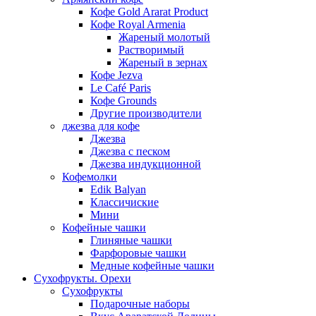
Кофе Gold Ararat Product
Кофе Royal Armenia
Жареный молотый
Растворимый
Жареный в зернах
Кофе Jezva
Le Café Paris
Кофе Grounds
Другие производители
джезва для кофе
Джезва
Джезва с песком
Джезва индукционной
Кофемолки
Edik Balyan
Классичиские
Мини
Кофейные чашки
Глиняные чашки
Фарфоровые чашки
Медные кофейные чашки
Сухофрукты. Орехи
Сухофрукты
Подарочные наборы