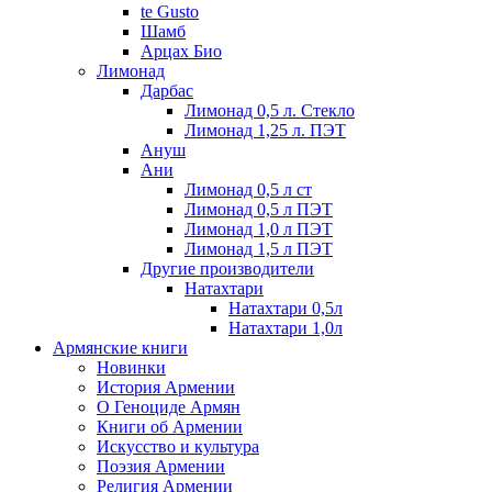
te Gusto
Шамб
Арцах Био
Лимонад
Дарбас
Лимонад 0,5 л. Стекло
Лимонад 1,25 л. ПЭТ
Ануш
Ани
Лимонад 0,5 л ст
Лимонад 0,5 л ПЭТ
Лимонад 1,0 л ПЭТ
Лимонад 1,5 л ПЭТ
Другие производители
Натахтари
Натахтари 0,5л
Натахтари 1,0л
Армянские книги
Новинки
История Армении
О Геноциде Армян
Книги об Армении
Иcкусство и культура
Поэзия Армении
Религия Армении