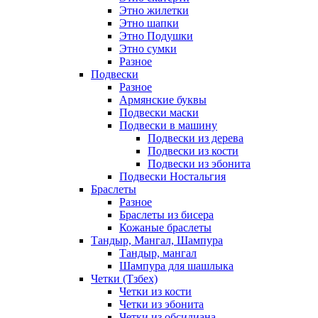
Этно жилетки
Этно шапки
Этно Подушки
Этно сумки
Разное
Подвески
Разное
Армянские буквы
Подвески маски
Подвески в машину
Подвески из дерева
Подвески из кости
Подвески из эбонита
Подвески Ностальгия
Браслеты
Разное
Браслеты из бисера
Кожаные браслеты
Тандыр, Мангал, Шампура
Тандыр, мангал
Шампура для шашлыка
Четки (Тзбех)
Четки из кости
Четки из эбонита
Четки из обсидиана