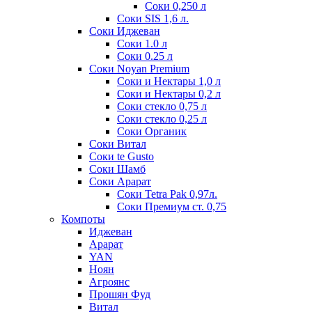
Соки 0,250 л
Соки SIS 1,6 л.
Соки Иджеван
Соки 1.0 л
Соки 0.25 л
Соки Noyan Premium
Соки и Нектары 1,0 л
Соки и Нектары 0,2 л
Соки стекло 0,75 л
Соки стекло 0,25 л
Соки Органик
Соки Витал
Соки te Gusto
Соки Шамб
Соки Арарат
Соки Tetra Pak 0,97л.
Соки Премиум ст. 0,75
Компоты
Иджеван
Арарат
YAN
Ноян
Агроянс
Прошян Фуд
Витал