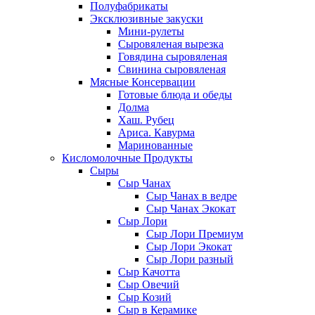
Полуфабрикаты
Эксклюзивные закуски
Мини-рулеты
Сыровяленая вырезка
Говядина сыровяленая
Свинина сыровяленая
Мясные Консервации
Готовые блюда и обеды
Долма
Хаш. Рубец
Ариса. Кавурма
Маринованные
Кисломолочные Продукты
Сыры
Сыр Чанах
Сыр Чанах в ведре
Сыр Чанах Экокат
Сыр Лори
Сыр Лори Премиум
Сыр Лори Экокат
Сыр Лори разный
Сыр Качотта
Сыр Овечий
Сыр Козий
Сыр в Керамике