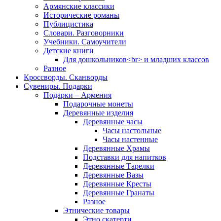
Армянские классики
Исторические романы
Публицистика
Словари. Разговорники
Учебники. Самоучители
Детские книги
Для дошкольников<br> и младших классов
Разное
Кроссворды. Сканворды
Сувениры. Подарки
Подарки – Армения
Подарочные монеты
Деревянные изделия
Деревянные часы
Часы настольные
Часы настенные
Деревянные Храмы
Подставки для напитков
Деревянные Тарелки
Деревянные Вазы
Деревянные Кресты
Деревянные Гранаты
Разное
Этнические товары
Этно скатерти