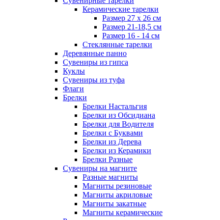
Сувенирные тарелки
Керамические тарелки
Размер 27 х 26 см
Размер 21-18,5 см
Размер 16 - 14 см
Стеклянные тарелки
Деревянные панно
Сувениры из гипса
Куклы
Сувениры из туфа
Флаги
Брелки
Брелки Настальгия
Брелки из Обсидиана
Брелки для Водителя
Брелки с Буквами
Брелки из Дерева
Брелки из Керамики
Брелки Разные
Сувениры на магните
Разные магниты
Магниты резиновые
Магниты акриловые
Магниты закатные
Магниты керамические