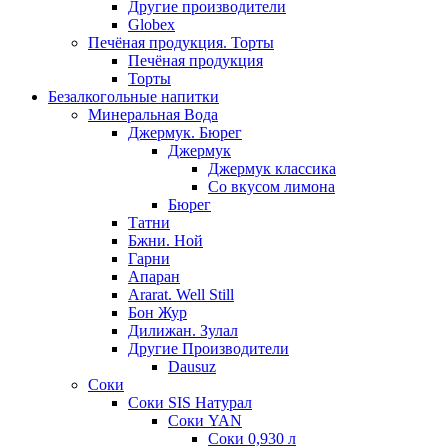
Другие производители
Globex
Печёная продукция. Торты
Печёная продукция
Торты
Безалкогольные напитки
Минеральная Вода
Джермук. Бюрег
Джермук
Джермук классика
Со вкусом лимона
Бюрег
Татни
Бжни. Ной
Гарни
Апаран
Ararat. Well Still
Бон Жур
Дилижан. Зулал
Другие Производители
Dausuz
Соки
Соки SIS Натурал
Соки YAN
Соки 0,930 л