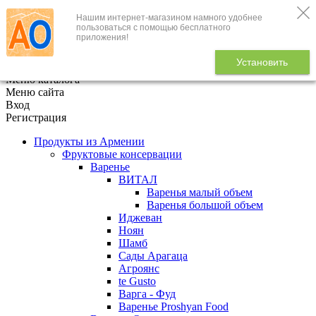
Нашим интернет-магазином намного удобнее
+7 (495) 646-888-1
пользоваться с помощью бесплатного
приложения!
В корзине
0
товаров
Установить
x
Меню каталога
Меню сайта
Вход
Регистрация
Продукты из Армении
Фруктовые консервации
Варенье
ВИТАЛ
Варенья малый объем
Варенья большой объем
Иджеван
Ноян
Шамб
Сады Арагаца
Агроянс
te Gusto
Варга - Фуд
Варенье Proshyan Food