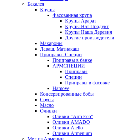
Бакалея
Крупы
Фасованная крупа
Крупы Арарат
Крупы Нат Продукт
Крупы Наша Деревня
Другие производители
Макароны
Лаваш. Матнакаш
Приправы. Специи
Приправы в банке
АРМСПЕЦИИ
Приправы
Специи
Приправы в фасовке
Hamove
Консервированные бобы
Соусы
Масло
Оливки
Оливки "Arm Eco"
Оливки AMADO
Оливки Aiello
Оливки Armenium
Мед из Армении