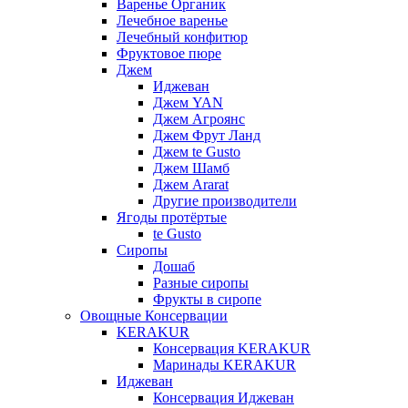
Варенье Органик
Лечебное варенье
Лечебный конфитюр
Фруктовое пюре
Джем
Иджеван
Джем YAN
Джем Агроянс
Джем Фрут Ланд
Джем te Gusto
Джем Шамб
Джем Ararat
Другие производители
Ягоды протёртые
te Gusto
Сиропы
Дошаб
Разные сиропы
Фрукты в сиропе
Овощные Консервации
KERAKUR
Консервация KERAKUR
Маринады KERAKUR
Иджеван
Консервация Иджеван