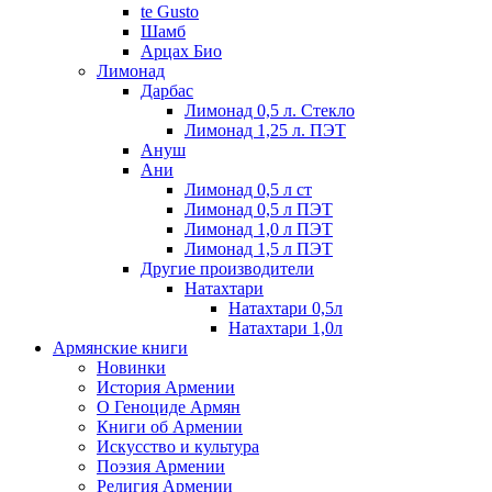
te Gusto
Шамб
Арцах Био
Лимонад
Дарбас
Лимонад 0,5 л. Стекло
Лимонад 1,25 л. ПЭТ
Ануш
Ани
Лимонад 0,5 л ст
Лимонад 0,5 л ПЭТ
Лимонад 1,0 л ПЭТ
Лимонад 1,5 л ПЭТ
Другие производители
Натахтари
Натахтари 0,5л
Натахтари 1,0л
Армянские книги
Новинки
История Армении
О Геноциде Армян
Книги об Армении
Иcкусство и культура
Поэзия Армении
Религия Армении