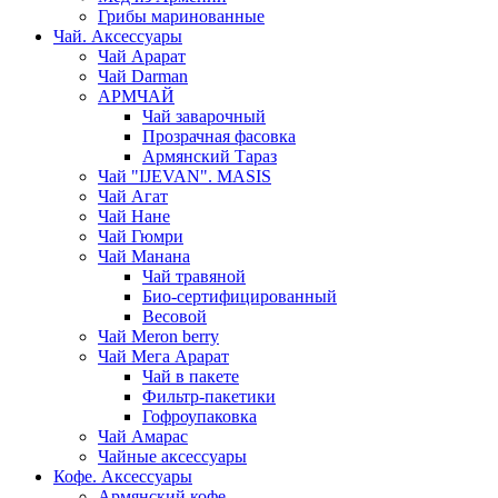
Грибы маринованные
Чай. Аксессуары
Чай Арарат
Чай Darman
АРМЧАЙ
Чай заварочный
Прозрачная фасовка
Армянский Тараз
Чай "IJEVAN". MASIS
Чай Агат
Чай Нане
Чай Гюмри
Чай Манана
Чай травяной
Био-сертифицированный
Весовой
Чай Meron berry
Чай Мега Арарат
Чай в пакете
Фильтр-пакетики
Гофроупаковка
Чай Амарас
Чайные аксессуары
Кофе. Аксессуары
Армянский кофе