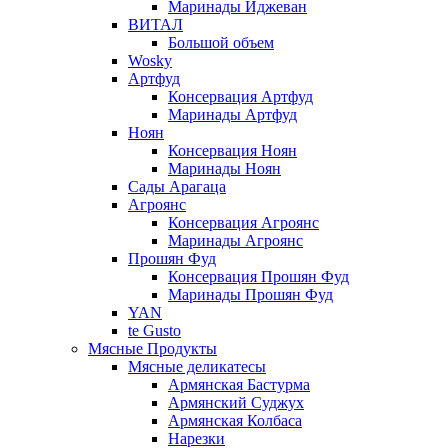
Маринады Иджеван
ВИТАЛ
Большой объем
Wosky
Артфуд
Консервация Артфуд
Маринады Артфуд
Ноян
Консервация Ноян
Маринады Ноян
Сады Арагаца
Агроянс
Консервация Агроянс
Маринады Агроянс
Прошян Фуд
Консервация Прошян Фуд
Маринады Прошян Фуд
YAN
te Gusto
Мясные Продукты
Мясные деликатесы
Армянская Бастурма
Армянский Суджух
Армянская Колбаса
Нарезки