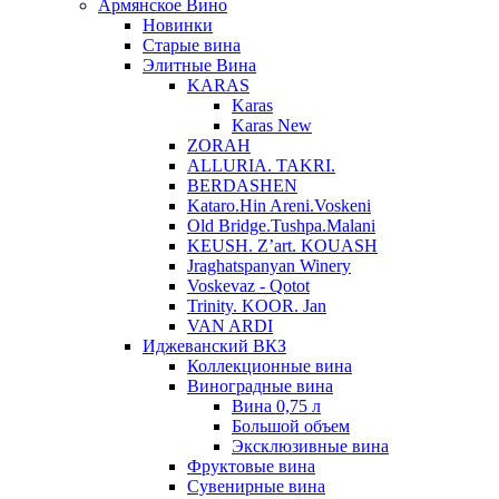
Армянское Вино
Новинки
Старые вина
Элитные Вина
KARAS
Karas
Karas New
ZORAH
ALLURIA. TAKRI.
BERDASHEN
Kataro.Hin Areni.Voskeni
Old Bridge.Tushpa.Malani
KEUSH. Z’art. KOUASH
Jraghatspanyan Winery
Voskevaz - Qotot
Trinity. KOOR. Jan
VAN ARDI
Иджеванский ВКЗ
Коллекционные вина
Виноградные вина
Вина 0,75 л
Большой объем
Эксклюзивные вина
Фруктовые вина
Cувенирные вина