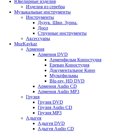
Ювелирные изделия
Изделия из серебра
Музыкальные инструменты
Инструменты
Дудук. Шви. Зурна.
Доол
Струнные инструменты
Аксессуары
MuzKavkaz
Армения
Армения DVD
Арменфильм Киностудия
Ереван Киностудия
Документальное Кино
Мультфильмы
Blu-ray. HD DVD
Армения Audio CD
Армения Audio MP3
Грузия
Грузия DVD
Грузия Audio CD
Грузия MP3
Адыгея
Адыгея DVD
Адыгея Audio CD