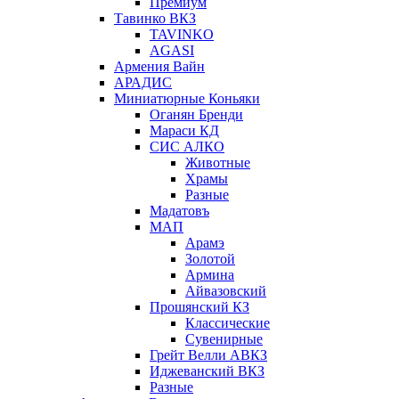
Премиум
Тавинко ВКЗ
TAVINKO
AGASI
Армения Вайн
АРАДИС
Миниатюрные Коньяки
Оганян Бренди
Мараси КД
СИС АЛКО
Животные
Храмы
Разные
Мадатовъ
МАП
Арамэ
Золотой
Армина
Айвазовский
Прошянский КЗ
Классические
Сувенирные
Грейт Велли АВКЗ
Иджеванский ВКЗ
Разные