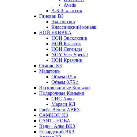
Avetis
А.К.З. классик
Гиневан ВЗ
Эксклюзив
Классический коньяк
НОЙ ЕКВВКА
НОЙ Эксклюзив
НОЙ Классик
НОЙ Легенды
NOY Very Speсial
НОЙ Кремлин
Оганян КЗ
Мадатовъ
Объем 0,5 л
Объем 0,75 л
Эксклюзивные Коньяки
Подарочные Коньяки
СИС Алко
Мараси КД
Грейт Велли АВКЗ
САМКОН КЗ
САЯТ - НОВА
Веди - Алко ВКЗ
Егвардский ВКЗ