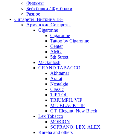
Фильмы
Бейсболки / Футболки
Разное
Сигареты. Витрина 18+
Армянские Сигареты
Cigaronne
Cigaronne
Tattoo by Cigaronne
Center
AMG
5th Street
Mackintosh
GRAND TABACCO
Akhtamar
Ararat
Nostalgia
Classic
TIP TOP
TRIUMPH. VIP
MT. BLACK TIP
GT. Elegant. New Bleck
Lex Tobacco
MORION
SOPRANO, LEX, ALEX
Karelia and others