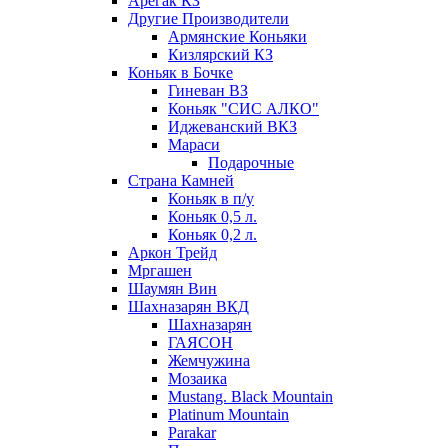
Арегак КЗ
Другие Производители
Армянские Коньяки
Кизлярский КЗ
Коньяк в Бочке
Гиневан ВЗ
Коньяк "СИС АЛКО"
Иджеванский ВКЗ
Мараси
Подарочные
Страна Камней
Коньяк в п/у
Коньяк 0,5 л.
Коньяк 0,2 л.
Аркон Трейд
Мргашен
Шаумян Вин
Шахназарян ВКД
Шахназарян
ГАЯСОН
Жемчужина
Мозаика
Mustang. Black Mountain
Platinum Mountain
Parakar