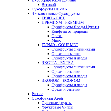
Вкус Араратской Долины
Весовой
Сухофрукты IJEVAN
Эксклюзивные Сухофрукты
ГИФТ - GIFT
ПРЕМИУМ - PREMIUM
Сухофрукты Ягоды Цукаты
Конфеты от природы
Орехи
Микс
ГУРМЭ - GOURMET
Сухофрукты с начинками
Орехи и семечки
Сухофрукты и ягоды
ЭКСТРА - EXTRA
Сухофрукты с начинками
Орехи и семечки
Сухофрукты и ягоды
ЭКОНОМ - ECONOM
Сухофрукты и ягоды
Орехи и семечки
Разное
Сухофрукты Aregi
Сушеные фрукты
Фруктовые Чипсы