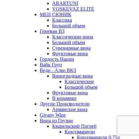
ARARTUNI
VOSKEVAZ ELITE
МЕЦ СЮНИК
Классика
Большой объем
Гиневан ВЗ
Классические вина
Большой объем
Сувенирные вина
Фруктовые вина
Гордость Нации
Вайк Груп
Веди - Алко ВКЗ
Виноградные вина
Классические
Большой объем
Фруктовые вина
В керамике
Другие Производители
Армянские вина
Givany Wine
Вина из Грузии
Кварельский Погреб
Киндзмараули
Киндзмараули 0,75л