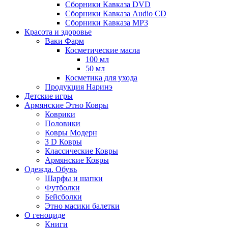
Сборники Кавказа DVD
Сборники Кавказа Audio CD
Сборники Кавказа MP3
Красота и здоровье
Ваки Фарм
Косметические масла
100 мл
50 мл
Косметика для ухода
Продукция Наринэ
Детские игры
Армянские Этно Ковры
Коврики
Половики
Ковры Модерн
3 D Ковры
Классические Ковры
Армянские Ковры
Одежда. Обувь
Шарфы и шапки
Футболки
Бейсболки
Этно масики балетки
О геноциде
Книги