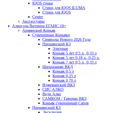
IQOS стики
Стики для IQOS ILUMA
Стики для IQOS
Сenter
Акссессуары
Алкоголь Витрина ЕГАИС 18+
Армянский Коньяк
Сувенирные Коньяки
Символы Нового 2026 Года
Прошянский КЗ
Элитные
Коньяк 5 лет 0,5 л., 0,33 л
Коньяк 5 лет 0,18 л., 0,25 л.
Коньяк 7 лет 0,5 л., 0,33 л
Шахназарян ВКД
Коньяк 0,5 л
Коньяк 0,25 л
Коньяк 0,70 л
Иджеванский ВКЗ
СИС АЛКО
Веди Алко
САМКОН / Тавинко ВКЗ
Коньяк сувенирный Сабля
Прошянский КЗ
Эксклюзив