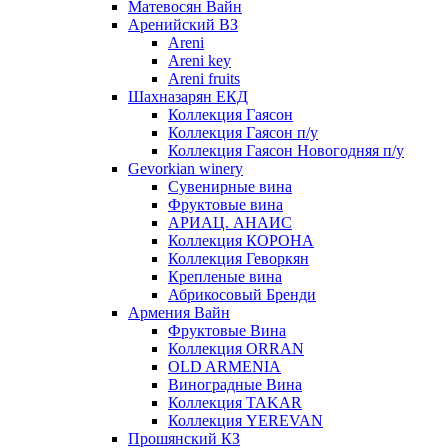
Матевосян Вайн
Аренийский ВЗ
Areni
Areni key
Areni fruits
Шахназарян ЕКД
Коллекция Гаясон
Коллекция Гаясон п/у
Коллекция Гаясон Новогодняя п/у
Gevorkian winery
Сувенирные вина
Фруктовые вина
АРИАЦ. АНАИС
Коллекция КОРОНА
Коллекция Геворкян
Крепленые вина
Абрикосовый Бренди
Армения Вайн
Фруктовые Вина
Коллекция ORRAN
OLD ARMENIA
Виноградные Вина
Коллекция TAKAR
Коллекция YEREVAN
Прошянский КЗ