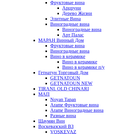
Фруктовые вина
Арцруни
Дерево Жизни
Элитные Вина
Виноградные вина
Виноградные вина
Арт Палас
МАРАН Винный Дом
Фруктовые вина
Виноградные вина
Вино в керамике
Вино в керамике
Вино в керамике п/у
Гетнатун Торговый Дом
GETNATOUN
GETNATOUN NEW
TIRANI. OLD CHINARI
МАП
Noyan Tapan
Arame Фруктовые вина
Arame Виноградные вина
Разные вина
Шаумян Вин
Воскевазский ВЗ
VOSKEVAZ