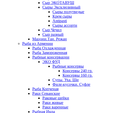
Сыр ЭКОТАВУШ
Сыры Эксклюзивный
Сыры полутведые
Крем сыры
Antipasti
Сыры ассорти
Сыр Чечил
Сыр разный
Мацони.Тан. Режан
Рыба из Армении
Рыба Охлажденная
Рыба Замороженная
Рыбные консервации
ЭКО ФУД
Рыбные консервы
Консервы 240 гр.
Консервы 160 гр.
Супы. Уха. Щи
Филе-кусочки. Суфле
Рыба Копченая
Раки Севанские
Раковые шейки
Раки живые
Раки варенные
Рыбная Икра