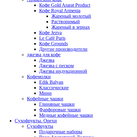
Кофе Gold Ararat Product
Кофе Royal Armenia
Жареный молотый
Растворимый
Жареный в зернах
Кофе Jezva
Le Café Paris
Кофе Grounds
Другие производители
джезва для кофе
Джезва
Джезва с песком
Джезва индукционной
Кофемолки
Edik Balyan
Классичиские
Мини
Кофейные чашки
Глиняные чашки
Фарфоровые чашки
Медные кофейные чашки
Сухофрукты. Орехи
Сухофрукты
Подарочные наборы