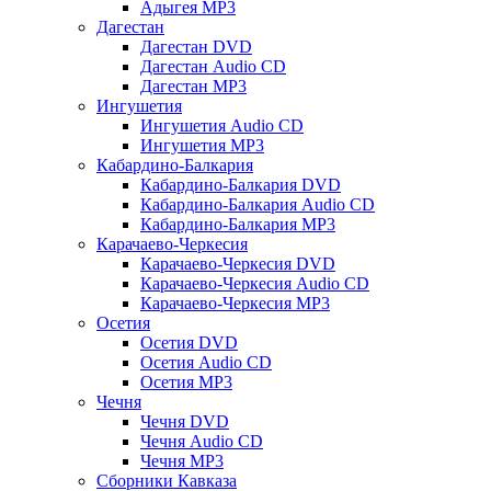
Адыгея MP3
Дагестан
Дагестан DVD
Дагестан Audio CD
Дагестан MP3
Ингушетия
Ингушетия Audio CD
Ингушетия MP3
Кабардино-Балкария
Кабардино-Балкария DVD
Кабардино-Балкария Audio CD
Кабардино-Балкария MP3
Карачаево-Черкесия
Карачаево-Черкесия DVD
Карачаево-Черкесия Audio CD
Карачаево-Черкесия MP3
Осетия
Осетия DVD
Осетия Audio CD
Осетия MP3
Чечня
Чечня DVD
Чечня Audio CD
Чечня MP3
Сборники Кавказа