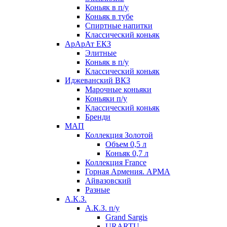
Коньяк в п/у
Коньяк в тубе
Спиртные напитки
Классический коньяк
АрАрАт ЕКЗ
Элитные
Коньяк в п/у
Классический коньяк
Иджеванский ВКЗ
Марочные коньяки
Коньяки п/у
Классический коньяк
Бренди
МАП
Коллекция Золотой
Объем 0,5 л
Коньяк 0,7 л
Коллекция France
Горная Армения. АРМА
Айвазовский
Разные
А.К.З.
А.К.З. п/у
Grand Sargis
URARTU