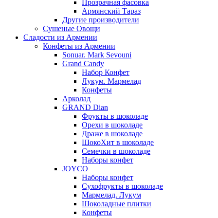
Прозрачная фасовка
Армянский Тараз
Другие производители
Сушеные Овощи
Сладости из Армении
Конфеты из Армении
Sonuar. Mark Sevouni
Grand Candy
Набор Конфет
Лукум. Мармелад
Конфеты
Арколад
GRAND Dian
Фрукты в шоколаде
Орехи в шоколаде
Драже в шоколаде
ШокоХит в шоколаде
Семечки в шоколаде
Наборы конфет
JOYCO
Наборы конфет
Сухофрукты в шоколаде
Мармелад. Лукум
Шоколадные плитки
Конфеты