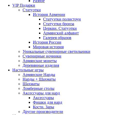
Разное
VIP Подарки
Статуэтки
История Армении
Статуэтки полистоун
Статуэтки бронза
Церкви. Статуэтки
Армянский алфавит
Галерея образов
История России
Мировая история
Уникальные сувенирные светильники
Сувенирные ночники
Армянские монеты
Деревянные изделия
Настольные игры
Армянские Нарды
Нарды + Шахматы
Шахматы
Ломберные столы
Аксессуары для нард
Аксессуары
Фишки для нард
Кости. Зары
Другие производители