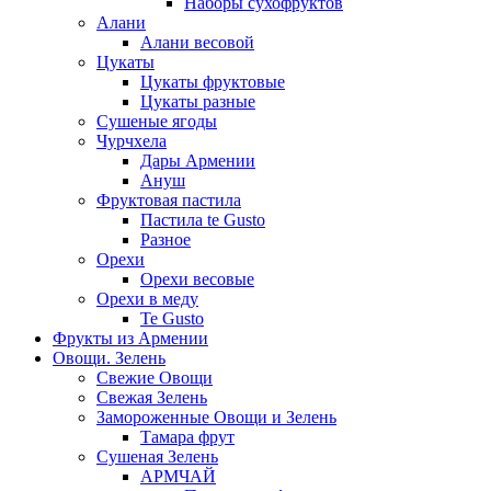
Наборы сухофруктов
Алани
Алани весовой
Цукаты
Цукаты фруктовые
Цукаты разные
Сушеные ягоды
Чурчхела
Дары Армении
Ануш
Фруктовая пастила
Пастила te Gusto
Разное
Орехи
Орехи весовые
Орехи в меду
Te Gusto
Фрукты из Армении
Овощи. Зелень
Свежие Овощи
Свежая Зелень
Замороженные Овощи и Зелень
Тамара фрут
Сушеная Зелень
АРМЧАЙ