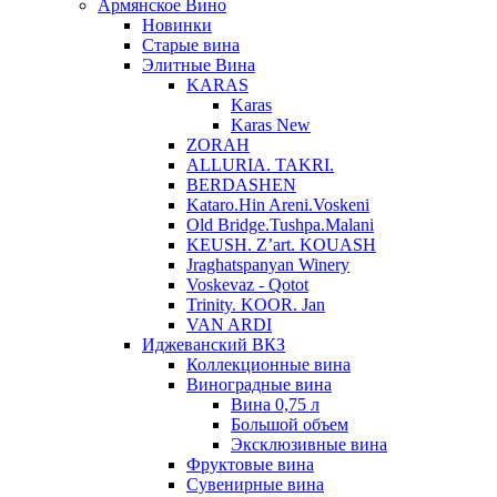
Армянское Вино
Новинки
Старые вина
Элитные Вина
KARAS
Karas
Karas New
ZORAH
ALLURIA. TAKRI.
BERDASHEN
Kataro.Hin Areni.Voskeni
Old Bridge.Tushpa.Malani
KEUSH. Z’art. KOUASH
Jraghatspanyan Winery
Voskevaz - Qotot
Trinity. KOOR. Jan
VAN ARDI
Иджеванский ВКЗ
Коллекционные вина
Виноградные вина
Вина 0,75 л
Большой объем
Эксклюзивные вина
Фруктовые вина
Cувенирные вина