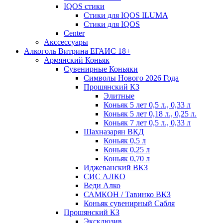
IQOS стики
Стики для IQOS ILUMA
Стики для IQOS
Сenter
Акссессуары
Алкоголь Витрина ЕГАИС 18+
Армянский Коньяк
Сувенирные Коньяки
Символы Нового 2026 Года
Прошянский КЗ
Элитные
Коньяк 5 лет 0,5 л., 0,33 л
Коньяк 5 лет 0,18 л., 0,25 л.
Коньяк 7 лет 0,5 л., 0,33 л
Шахназарян ВКД
Коньяк 0,5 л
Коньяк 0,25 л
Коньяк 0,70 л
Иджеванский ВКЗ
СИС АЛКО
Веди Алко
САМКОН / Тавинко ВКЗ
Коньяк сувенирный Сабля
Прошянский КЗ
Эксклюзив