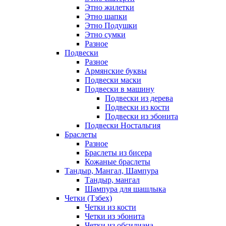
Этно жилетки
Этно шапки
Этно Подушки
Этно сумки
Разное
Подвески
Разное
Армянские буквы
Подвески маски
Подвески в машину
Подвески из дерева
Подвески из кости
Подвески из эбонита
Подвески Ностальгия
Браслеты
Разное
Браслеты из бисера
Кожаные браслеты
Тандыр, Мангал, Шампура
Тандыр, мангал
Шампура для шашлыка
Четки (Тзбех)
Четки из кости
Четки из эбонита
Четки из обсидиана