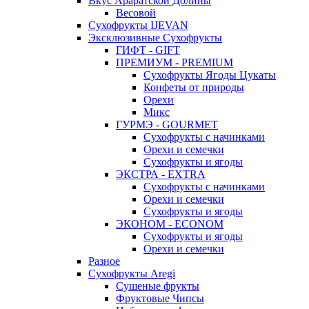
Вкус Араратской Долины
Весовой
Сухофрукты IJEVAN
Эксклюзивные Сухофрукты
ГИФТ - GIFT
ПРЕМИУМ - PREMIUM
Сухофрукты Ягоды Цукаты
Конфеты от природы
Орехи
Микс
ГУРМЭ - GOURMET
Сухофрукты с начинками
Орехи и семечки
Сухофрукты и ягоды
ЭКСТРА - EXTRA
Сухофрукты с начинками
Орехи и семечки
Сухофрукты и ягоды
ЭКОНОМ - ECONOM
Сухофрукты и ягоды
Орехи и семечки
Разное
Сухофрукты Aregi
Сушеные фрукты
Фруктовые Чипсы