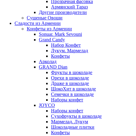
Прозрачная фасовка
Армянский Тараз
Другие производители
Сушеные Овощи
Сладости из Армении
Конфеты из Армении
Sonuar. Mark Sevouni
Grand Candy
Набор Конфет
Лукум. Мармелад
Конфеты
Арколад
GRAND Dian
Фрукты в шоколаде
Орехи в шоколаде
Драже в шоколаде
ШокоХит в шоколаде
Семечки в шоколаде
Наборы конфет
JOYCO
Наборы конфет
Сухофрукты в шоколаде
Мармелад. Лукум
Шоколадные плитки
Конфеты