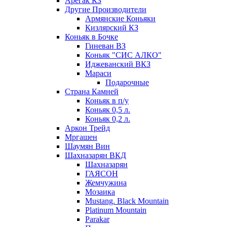
Арегак КЗ
Другие Производители
Армянские Коньяки
Кизлярский КЗ
Коньяк в Бочке
Гиневан ВЗ
Коньяк "СИС АЛКО"
Иджеванский ВКЗ
Мараси
Подарочные
Страна Камней
Коньяк в п/у
Коньяк 0,5 л.
Коньяк 0,2 л.
Аркон Трейд
Мргашен
Шаумян Вин
Шахназарян ВКД
Шахназарян
ГАЯСОН
Жемчужина
Мозаика
Mustang. Black Mountain
Platinum Mountain
Parakar