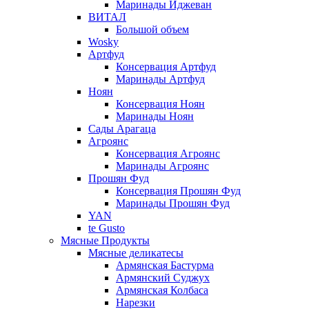
Маринады Иджеван
ВИТАЛ
Большой объем
Wosky
Артфуд
Консервация Артфуд
Маринады Артфуд
Ноян
Консервация Ноян
Маринады Ноян
Сады Арагаца
Агроянс
Консервация Агроянс
Маринады Агроянс
Прошян Фуд
Консервация Прошян Фуд
Маринады Прошян Фуд
YAN
te Gusto
Мясные Продукты
Мясные деликатесы
Армянская Бастурма
Армянский Суджух
Армянская Колбаса
Нарезки