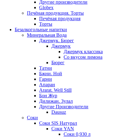
Другие производители
Globex
Печёная продукция. Торты
Печёная продукция
Торты
Безалкогольные напитки
Минеральная Вода
Джермук. Бюрег
Джермук
Джермук классика
Со вкусом лимона
Бюрег
Татни
Бжни. Ной
Гарни
Апаран
Ararat. Well Still
Бон Жур
Дилижан. Зулал
Другие Производители
Dausuz
Соки
Соки SIS Натурал
Соки YAN
Соки 0,930 л