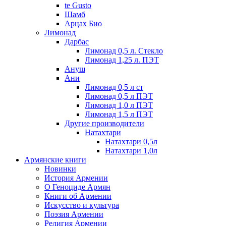
te Gusto
Шамб
Арцах Био
Лимонад
Дарбас
Лимонад 0,5 л. Стекло
Лимонад 1,25 л. ПЭТ
Ануш
Ани
Лимонад 0,5 л ст
Лимонад 0,5 л ПЭТ
Лимонад 1,0 л ПЭТ
Лимонад 1,5 л ПЭТ
Другие производители
Натахтари
Натахтари 0,5л
Натахтари 1,0л
Армянские книги
Новинки
История Армении
О Геноциде Армян
Книги об Армении
Иcкусство и культура
Поэзия Армении
Религия Армении