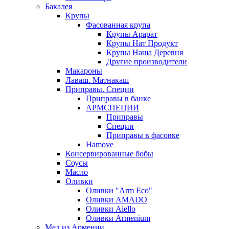
Бакалея
Крупы
Фасованная крупа
Крупы Арарат
Крупы Нат Продукт
Крупы Наша Деревня
Другие производители
Макароны
Лаваш. Матнакаш
Приправы. Специи
Приправы в банке
АРМСПЕЦИИ
Приправы
Специи
Приправы в фасовке
Hamove
Консервированные бобы
Соусы
Масло
Оливки
Оливки "Arm Eco"
Оливки AMADO
Оливки Aiello
Оливки Armenium
Мед из Армении