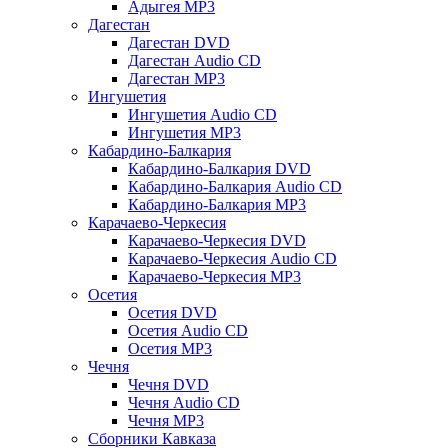
Адыгея MP3
Дагестан
Дагестан DVD
Дагестан Audio CD
Дагестан MP3
Ингушетия
Ингушетия Audio CD
Ингушетия MP3
Кабардино-Балкария
Кабардино-Балкария DVD
Кабардино-Балкария Audio CD
Кабардино-Балкария MP3
Карачаево-Черкесия
Карачаево-Черкесия DVD
Карачаево-Черкесия Audio CD
Карачаево-Черкесия MP3
Осетия
Осетия DVD
Осетия Audio CD
Осетия MP3
Чечня
Чечня DVD
Чечня Audio CD
Чечня MP3
Сборники Кавказа