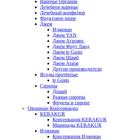
Варенье Органик
Лечебное варенье
Лечебный конфитюр
Фруктовое пюре
Джем
Иджеван
Джем YAN
Джем Агроянс
Джем Фрут Ланд
Джем te Gusto
Джем Шамб
Джем Ararat
Другие производители
Ягоды протёртые
te Gusto
Сиропы
Дошаб
Разные сиропы
Фрукты в сиропе
Овощные Консервации
KERAKUR
Консервация KERAKUR
Маринады KERAKUR
Иджеван
Консервация Иджеван