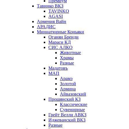
Премиум
Тавинко ВКЗ
TAVINKO
AGASI
Армения Вайн
АРАДИС
Миниатюрные Коньяки
Оганян Бренди
Мараси КД
СИС АЛКО
Животные
Храмы
Разные
Мадатовъ
МАП
Арамэ
Золотой
Армина
Айвазовский
Прошянский КЗ
Классические
Сувенирные
Грейт Велли АВКЗ
Иджеванский ВКЗ
Разные