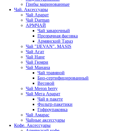
Грибы маринованные
Чай. Аксессуары
Чай Арарат
Чай Darman
АРМЧАЙ
Чай заварочный
Прозрачная фасовка
Армянский Тараз
Чай "IJEVAN". MASIS
Чай Агат
Чай Нане
Чай Гюмри
Чай Манана
Чай травяной
Био-сертифицированный
Весовой
Чай Meron berry
Чай Мега Арарат
Чай в пакете
Фильтр-пакетики
Гофроупаковка
Чай Амарас
Чайные аксессуары
Кофе. Аксессуары
Армянский кофе