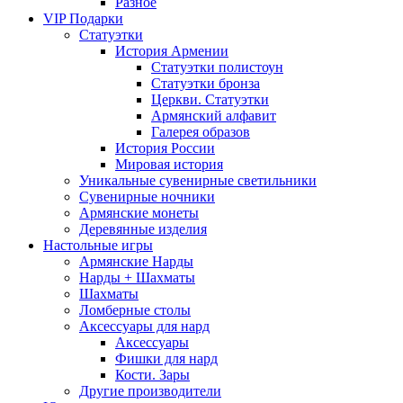
Разное
VIP Подарки
Статуэтки
История Армении
Статуэтки полистоун
Статуэтки бронза
Церкви. Статуэтки
Армянский алфавит
Галерея образов
История России
Мировая история
Уникальные сувенирные светильники
Сувенирные ночники
Армянские монеты
Деревянные изделия
Настольные игры
Армянские Нарды
Нарды + Шахматы
Шахматы
Ломберные столы
Аксессуары для нард
Аксессуары
Фишки для нард
Кости. Зары
Другие производители