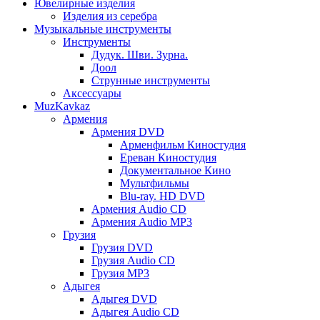
Ювелирные изделия
Изделия из серебра
Музыкальные инструменты
Инструменты
Дудук. Шви. Зурна.
Доол
Струнные инструменты
Аксессуары
MuzKavkaz
Армения
Армения DVD
Арменфильм Киностудия
Ереван Киностудия
Документальное Кино
Мультфильмы
Blu-ray. HD DVD
Армения Audio CD
Армения Audio MP3
Грузия
Грузия DVD
Грузия Audio CD
Грузия MP3
Адыгея
Адыгея DVD
Адыгея Audio CD