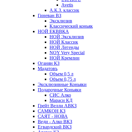
Avetis
А.К.З. классик
Гиневан ВЗ
Эксклюзив
Классический коньяк
НОЙ ЕКВВКА
НОЙ Эксклюзив
НОЙ Классик
НОЙ Легенды
NOY Very Speсial
НОЙ Кремлин
Оганян КЗ
Мадатовъ
Объем 0,5 л
Объем 0,75 л
Эксклюзивные Коньяки
Подарочные Коньяки
СИС Алко
Мараси КД
Грейт Велли АВКЗ
САМКОН КЗ
САЯТ - НОВА
Веди - Алко ВКЗ
Егвардский ВКЗ