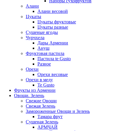
Наборы сухофруктов
Алани
Алани весовой
Цукаты
Цукаты фруктовые
Цукаты разные
Сушеные ягоды
Чурчхела
Дары Армении
Ануш
Фруктовая пастила
Пастила te Gusto
Разное
Орехи
Орехи весовые
Орехи в меду
Te Gusto
Фрукты из Армении
Овощи. Зелень
Свежие Овощи
Свежая Зелень
Замороженные Овощи и Зелень
Тамара фрут
Сушеная Зелень
АРМЧАЙ