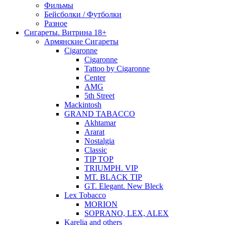
Фильмы
Бейсболки / Футболки
Разное
Сигареты. Витрина 18+
Армянские Сигареты
Cigaronne
Cigaronne
Tattoo by Cigaronne
Center
AMG
5th Street
Mackintosh
GRAND TABACCO
Akhtamar
Ararat
Nostalgia
Classic
TIP TOP
TRIUMPH. VIP
MT. BLACK TIP
GT. Elegant. New Bleck
Lex Tobacco
MORION
SOPRANO, LEX, ALEX
Karelia and others