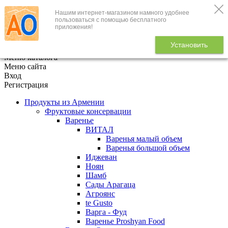
Нашим интернет-магазином намного удобнее
+7 (495) 646-888-1
пользоваться с помощью бесплатного
приложения!
В корзине
0
товаров
Установить
x
Меню каталога
Меню сайта
Вход
Регистрация
Продукты из Армении
Фруктовые консервации
Варенье
ВИТАЛ
Варенья малый объем
Варенья большой объем
Иджеван
Ноян
Шамб
Сады Арагаца
Агроянс
te Gusto
Варга - Фуд
Варенье Proshyan Food