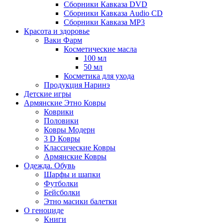
Сборники Кавказа DVD
Сборники Кавказа Audio CD
Сборники Кавказа MP3
Красота и здоровье
Ваки Фарм
Косметические масла
100 мл
50 мл
Косметика для ухода
Продукция Наринэ
Детские игры
Армянские Этно Ковры
Коврики
Половики
Ковры Модерн
3 D Ковры
Классические Ковры
Армянские Ковры
Одежда. Обувь
Шарфы и шапки
Футболки
Бейсболки
Этно масики балетки
О геноциде
Книги