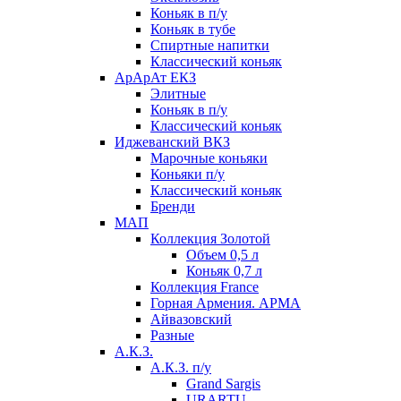
Коньяк в п/у
Коньяк в тубе
Спиртные напитки
Классический коньяк
АрАрАт ЕКЗ
Элитные
Коньяк в п/у
Классический коньяк
Иджеванский ВКЗ
Марочные коньяки
Коньяки п/у
Классический коньяк
Бренди
МАП
Коллекция Золотой
Объем 0,5 л
Коньяк 0,7 л
Коллекция France
Горная Армения. АРМА
Айвазовский
Разные
А.К.З.
А.К.З. п/у
Grand Sargis
URARTU