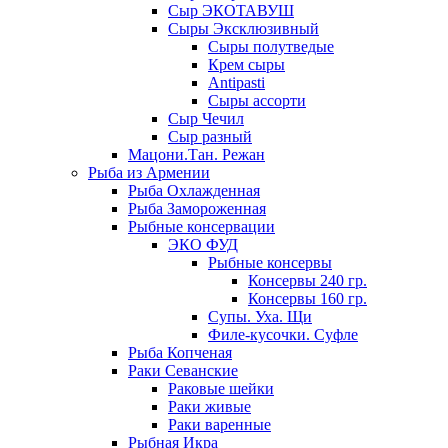
Сыр ЭКОТАВУШ
Сыры Эксклюзивный
Сыры полутведые
Крем сыры
Antipasti
Сыры ассорти
Сыр Чечил
Сыр разный
Мацони.Тан. Режан
Рыба из Армении
Рыба Охлажденная
Рыба Замороженная
Рыбные консервации
ЭКО ФУД
Рыбные консервы
Консервы 240 гр.
Консервы 160 гр.
Супы. Уха. Щи
Филе-кусочки. Суфле
Рыба Копченая
Раки Севанские
Раковые шейки
Раки живые
Раки варенные
Рыбная Икра