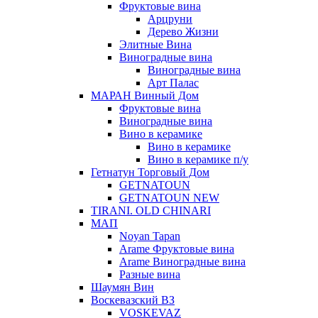
Фруктовые вина
Арцруни
Дерево Жизни
Элитные Вина
Виноградные вина
Виноградные вина
Арт Палас
МАРАН Винный Дом
Фруктовые вина
Виноградные вина
Вино в керамике
Вино в керамике
Вино в керамике п/у
Гетнатун Торговый Дом
GETNATOUN
GETNATOUN NEW
TIRANI. OLD CHINARI
МАП
Noyan Tapan
Arame Фруктовые вина
Arame Виноградные вина
Разные вина
Шаумян Вин
Воскевазский ВЗ
VOSKEVAZ