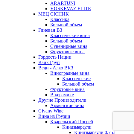
ARARTUNI
VOSKEVAZ ELITE
МЕЦ СЮНИК
Классика
Большой объем
Гиневан ВЗ
Классические вина
Большой объем
Сувенирные вина
Фруктовые вина
Гордость Нации
Вайк Груп
Веди - Алко ВКЗ
Виноградные вина
Классические
Большой объем
Фруктовые вина
В керамике
Другие Производители
Армянские вина
Givany Wine
Вина из Грузии
Кварельский Погреб
Киндзмараули
Киндзмараули 0,75л