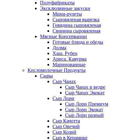
Полуфабрикаты
Эксклюзивные закуски
Мини-рулеты
Сыровяленая вырезка
Говядина сыровяленая
Свинина сыровяленая
Мясные Консервации
Готовые блюда и обеды
Долма
Хаш. Рубец
Ариса. Кавурма
Маринованные
Кисломолочные Продукты
Сыры
Сыр Чанах
Сыр Чанах в ведре
Сыр Чанах Экокат
Сыр Лори
Сыр Лори Премиум
Сыр Лори Экокат
Сыр Лори разный
Сыр Качотта
Сыр Овечий
Сыр Козий
Сыр в Керамике