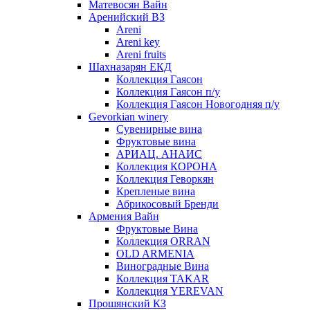
Матевосян Вайн
Аренийский ВЗ
Areni
Areni key
Areni fruits
Шахназарян ЕКД
Коллекция Гаясон
Коллекция Гаясон п/у
Коллекция Гаясон Новогодняя п/у
Gevorkian winery
Сувенирные вина
Фруктовые вина
АРИАЦ. АНАИС
Коллекция КОРОНА
Коллекция Геворкян
Крепленые вина
Абрикосовый Бренди
Армения Вайн
Фруктовые Вина
Коллекция ORRAN
OLD ARMENIA
Виноградные Вина
Коллекция TAKAR
Коллекция YEREVAN
Прошянский КЗ