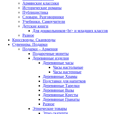
Армянские классики
Исторические романы
Публицистика
Словари. Разговорники
Учебники. Самоучители
Детские книги
Для дошкольников<br> и младших классов
Разное
Кроссворды. Сканворды
Сувениры. Подарки
Подарки – Армения
Подарочные монеты
Деревянные изделия
Деревянные часы
Часы настольные
Часы настенные
Деревянные Храмы
Подставки для напитков
Деревянные Тарелки
Деревянные Вазы
Деревянные Кресты
Деревянные Гранаты
Разное
Этнические товары
Этно скатерти