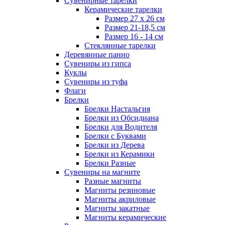
Сувенирные тарелки
Керамические тарелки
Размер 27 х 26 см
Размер 21-18,5 см
Размер 16 - 14 см
Стеклянные тарелки
Деревянные панно
Сувениры из гипса
Куклы
Сувениры из туфа
Флаги
Брелки
Брелки Настальгия
Брелки из Обсидиана
Брелки для Водителя
Брелки с Буквами
Брелки из Дерева
Брелки из Керамики
Брелки Разные
Сувениры на магните
Разные магниты
Магниты резиновые
Магниты акриловые
Магниты закатные
Магниты керамические