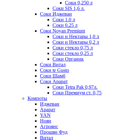
Соки 0,250 л
Соки SIS 1,6 л.
Соки Иджеван
Соки 1.0 л
Соки 0.25 л
Соки Noyan Premium
Соки и Нектары 1,0 л
Соки и Нектары 0,2 л
Соки стекло 0,75 л
Соки стекло 0,25 л
Соки Органик
Соки Витал
Соки te Gusto
Соки Шамб
Соки Арарат
Соки Tetra Pak 0,97л.
Соки Премиум ст. 0,75
Компоты
Иджеван
Арарат
YAN
Ноян
Агроянс
Прошян Фуд
Витал