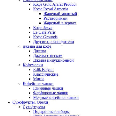
Кофе Gold Ararat Product
Кофе Royal Armenia
Жареный молотый
Растворимый
Жареный в зернах
Кофе Jezva
Le Café Paris
Кофе Grounds
Другие производители
джезва для кофе
Джезва
Джезва с песком
Джезва индукционной
Кофемолки
Edik Balyan
Классичиские
Мини
Кофейные чашки
Глиняные чашки
Фарфоровые чашки
Медные кофейные чашки
Сухофрукты. Орехи
Сухофрукты
Подарочные наборы