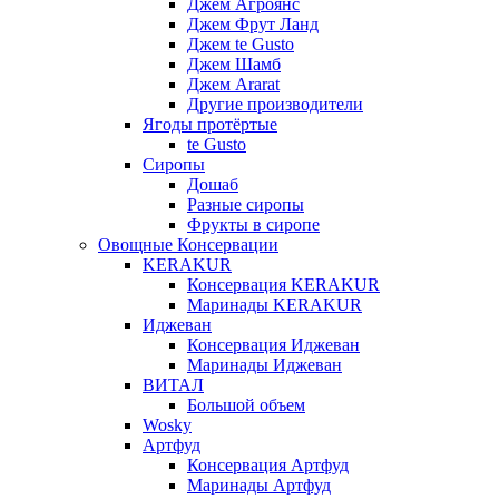
Джем Агроянс
Джем Фрут Ланд
Джем te Gusto
Джем Шамб
Джем Ararat
Другие производители
Ягоды протёртые
te Gusto
Сиропы
Дошаб
Разные сиропы
Фрукты в сиропе
Овощные Консервации
KERAKUR
Консервация KERAKUR
Маринады KERAKUR
Иджеван
Консервация Иджеван
Маринады Иджеван
ВИТАЛ
Большой объем
Wosky
Артфуд
Консервация Артфуд
Маринады Артфуд