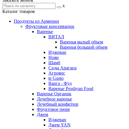
Заказать звонок
x
Каталог товаров
Продукты из Армении
Фруктовые консервации
Варенье
ВИТАЛ
Варенья малый объем
Варенья большой объем
Иджеван
Ноян
Шамб
Сады Арагаца
Агроянс
te Gusto
Варга - Фуд
Варенье Proshyan Food
Варенье Органик
Лечебное варенье
Лечебный конфитюр
Фруктовое пюре
Джем
Иджеван
Джем YAN