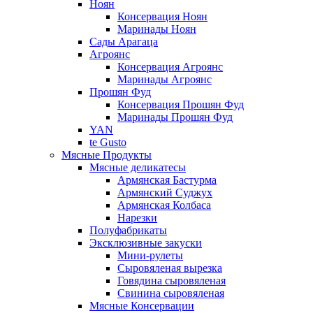
Ноян
Консервация Ноян
Маринады Ноян
Сады Арагаца
Агроянс
Консервация Агроянс
Маринады Агроянс
Прошян Фуд
Консервация Прошян Фуд
Маринады Прошян Фуд
YAN
te Gusto
Мясные Продукты
Мясные деликатесы
Армянская Бастурма
Армянский Суджух
Армянская Колбаса
Нарезки
Полуфабрикаты
Эксклюзивные закуски
Мини-рулеты
Сыровяленая вырезка
Говядина сыровяленая
Свинина сыровяленая
Мясные Консервации