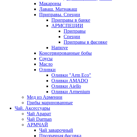
Макароны
Лаваш. Матнакаш
Приправы. Специи
Приправы в банке
АРМСПЕЦИИ
Приправы
Специи
Приправы в фасовке
Hamove
Консервированные бобы
Соусы
Масло
Оливки
Оливки "Arm Eco"
Оливки AMADO
Оливки Aiello
Оливки Armenium
Мед из Армении
Грибы маринованные
Чай. Аксессуары
Чай Арарат
Чай Darman
АРМЧАЙ
Чай заварочный
Прозрачная фасовка