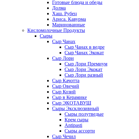
Готовые блюда и обеды
Долма
Хаш. Рубец
Ариса. Кавурма
Маринованные
Кисломолочные Продукты
Сыры
Сыр Чанах
Сыр Чанах в ведре
Сыр Чанах Экокат
Сыр Лори
Сыр Лори Премиум
Сыр Лори Экокат
Сыр Лори разный
Сыр Качотта
Сыр Овечий
Сыр Козий
Сыр в Керамике
Сыр ЭКОТАВУШ
Сыры Эксклюзивный
Сыры полутведые
Крем сыры
Antipasti
Сыры ассорти
Сыр Чечил