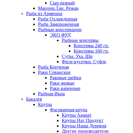
Сыр разный
Мацони.Тан. Режан
Рыба из Армении
Рыба Охлажденная
Рыба Замороженная
Рыбные консервации
ЭКО ФУД
Рыбные консервы
Консервы 240 гр.
Консервы 160 гр.
Супы. Уха. Щи
Филе-кусочки. Суфле
Рыба Копченая
Раки Севанские
Раковые шейки
Раки живые
Раки варенные
Рыбная Икра
Бакалея
Крупы
Фасованная крупа
Крупы Арарат
Крупы Нат Продукт
Крупы Наша Деревня
Другие производители