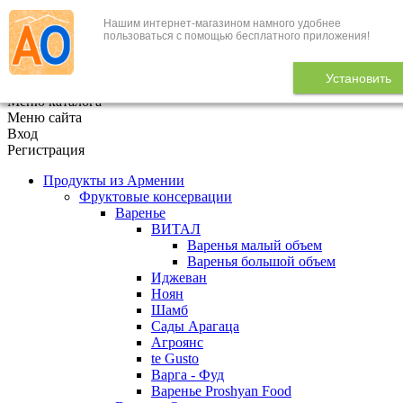
Нашим интернет-магазином намного удобнее
+7 (495) 646-888-1
пользоваться с помощью бесплатного приложения!
В корзине
0
товаров
Установить
x
Меню каталога
Меню сайта
Вход
Регистрация
Продукты из Армении
Фруктовые консервации
Варенье
ВИТАЛ
Варенья малый объем
Варенья большой объем
Иджеван
Ноян
Шамб
Сады Арагаца
Агроянс
te Gusto
Варга - Фуд
Варенье Proshyan Food