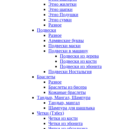
Этно жилетки
Этно шапки
Этно Подушки
Этно сумки
Разное
Подвески
Разное
Армянские буквы
Подвески маски
Подвески в машину
Подвески из дерева
Подвески из кости
Подвески из эбонита
Подвески Ностальгия
Браслеты
Разное
Браслеты из бисера
Кожаные браслеты
Тандыр, Мангал, Шампура
Тандыр, мангал
Шампура для шашлыка
Четки (Тзбех)
Четки из кости
Четки из эбонита
Четки из обсидиана