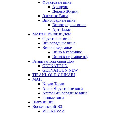
Фруктовые вина
Арцруни
Дерево Жизни
Элитные Вина
Виноградные вина
Виноградные вина
Арт Палас
МАРАН Винный Дом
Фруктовые вина
Виноградные вина
Вино в керамике
Вино в керамике
Вино в керамике п/у
Гетнатун Торговый Дом
GETNATOUN
GETNATOUN NEW
TIRANI. OLD CHINARI
МАП
Noyan Tapan
Arame Фруктовые вина
Arame Виноградные вина
Разные вина
Шаумян Вин
Воскевазский ВЗ
VOSKEVAZ