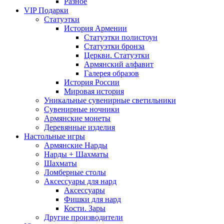
Разное
VIP Подарки
Статуэтки
История Армении
Статуэтки полистоун
Статуэтки бронза
Церкви. Статуэтки
Армянский алфавит
Галерея образов
История России
Мировая история
Уникальные сувенирные светильники
Сувенирные ночники
Армянские монеты
Деревянные изделия
Настольные игры
Армянские Нарды
Нарды + Шахматы
Шахматы
Ломберные столы
Аксессуары для нард
Аксессуары
Фишки для нард
Кости. Зары
Другие производители