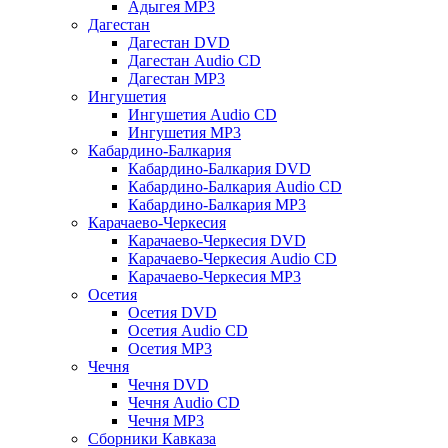
Адыгея MP3
Дагестан
Дагестан DVD
Дагестан Audio CD
Дагестан MP3
Ингушетия
Ингушетия Audio CD
Ингушетия MP3
Кабардино-Балкария
Кабардино-Балкария DVD
Кабардино-Балкария Audio CD
Кабардино-Балкария MP3
Карачаево-Черкесия
Карачаево-Черкесия DVD
Карачаево-Черкесия Audio CD
Карачаево-Черкесия MP3
Осетия
Осетия DVD
Осетия Audio CD
Осетия MP3
Чечня
Чечня DVD
Чечня Audio CD
Чечня MP3
Сборники Кавказа