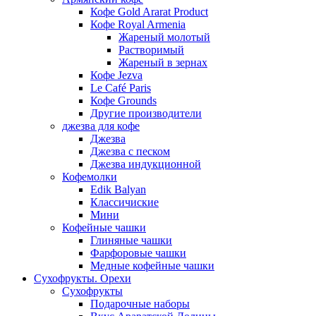
Кофе Gold Ararat Product
Кофе Royal Armenia
Жареный молотый
Растворимый
Жареный в зернах
Кофе Jezva
Le Café Paris
Кофе Grounds
Другие производители
джезва для кофе
Джезва
Джезва с песком
Джезва индукционной
Кофемолки
Edik Balyan
Классичиские
Мини
Кофейные чашки
Глиняные чашки
Фарфоровые чашки
Медные кофейные чашки
Сухофрукты. Орехи
Сухофрукты
Подарочные наборы