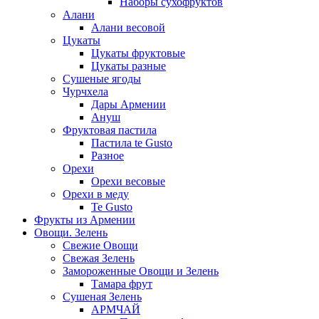
Наборы сухофруктов
Алани
Алани весовой
Цукаты
Цукаты фруктовые
Цукаты разные
Сушеные ягоды
Чурчхела
Дары Армении
Ануш
Фруктовая пастила
Пастила te Gusto
Разное
Орехи
Орехи весовые
Орехи в меду
Te Gusto
Фрукты из Армении
Овощи. Зелень
Свежие Овощи
Свежая Зелень
Замороженные Овощи и Зелень
Тамара фрут
Сушеная Зелень
АРМЧАЙ