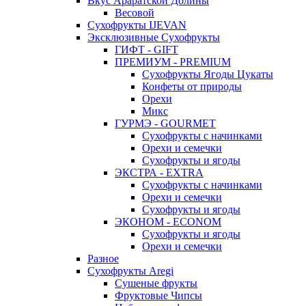
Вкус Араратской Долины
Весовой
Сухофрукты IJEVAN
Эксклюзивные Сухофрукты
ГИФТ - GIFT
ПРЕМИУМ - PREMIUM
Сухофрукты Ягоды Цукаты
Конфеты от природы
Орехи
Микс
ГУРМЭ - GOURMET
Сухофрукты с начинками
Орехи и семечки
Сухофрукты и ягоды
ЭКСТРА - EXTRA
Сухофрукты с начинками
Орехи и семечки
Сухофрукты и ягоды
ЭКОНОМ - ECONOM
Сухофрукты и ягоды
Орехи и семечки
Разное
Сухофрукты Aregi
Сушеные фрукты
Фруктовые Чипсы