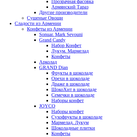
Прозрачная фасовка
Армянский Тараз
Другие производители
Сушеные Овощи
Сладости из Армении
Конфеты из Армении
Sonuar. Mark Sevouni
Grand Candy
Набор Конфет
Лукум. Мармелад
Конфеты
Арколад
GRAND Dian
Фрукты в шоколаде
Орехи в шоколаде
Драже в шоколаде
ШокоХит в шоколаде
Семечки в шоколаде
Наборы конфет
JOYCO
Наборы конфет
Сухофрукты в шоколаде
Мармелад. Лукум
Шоколадные плитки
Конфеты