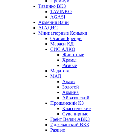
Премиум
Тавинко ВКЗ
TAVINKO
AGASI
Армения Вайн
АРАДИС
Миниатюрные Коньяки
Оганян Бренди
Мараси КД
СИС АЛКО
Животные
Храмы
Разные
Мадатовъ
МАП
Арамэ
Золотой
Армина
Айвазовский
Прошянский КЗ
Классические
Сувенирные
Грейт Велли АВКЗ
Иджеванский ВКЗ
Разные