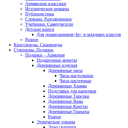
Армянские классики
Исторические романы
Публицистика
Словари. Разговорники
Учебники. Самоучители
Детские книги
Для дошкольников<br> и младших классов
Разное
Кроссворды. Сканворды
Сувениры. Подарки
Подарки – Армения
Подарочные монеты
Деревянные изделия
Деревянные часы
Часы настольные
Часы настенные
Деревянные Храмы
Подставки для напитков
Деревянные Тарелки
Деревянные Вазы
Деревянные Кресты
Деревянные Гранаты
Разное
Этнические товары
Этно скатерти