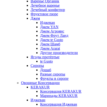
Варенье Органик
Лечебное варенье
Лечебный конфитюр
Фруктовое пюре
Джем
Иджеван
Джем YAN
Джем Агроянс
Джем Фрут Ланд
Джем te Gusto
Джем Шамб
Джем Ararat
Другие производители
Ягоды протёртые
te Gusto
Сиропы
Дошаб
Разные сиропы
Фрукты в сиропе
Овощные Консервации
KERAKUR
Консервация KERAKUR
Маринады KERAKUR
Иджеван
Консервация Иджеван