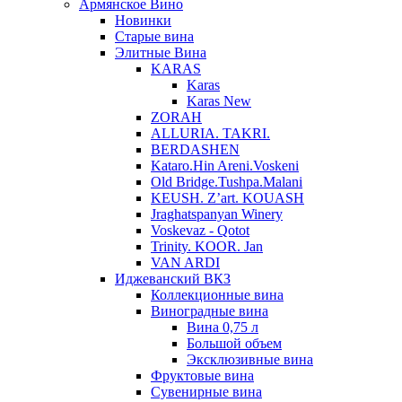
Армянское Вино
Новинки
Старые вина
Элитные Вина
KARAS
Karas
Karas New
ZORAH
ALLURIA. TAKRI.
BERDASHEN
Kataro.Hin Areni.Voskeni
Old Bridge.Tushpa.Malani
KEUSH. Z’art. KOUASH
Jraghatspanyan Winery
Voskevaz - Qotot
Trinity. KOOR. Jan
VAN ARDI
Иджеванский ВКЗ
Коллекционные вина
Виноградные вина
Вина 0,75 л
Большой объем
Эксклюзивные вина
Фруктовые вина
Cувенирные вина