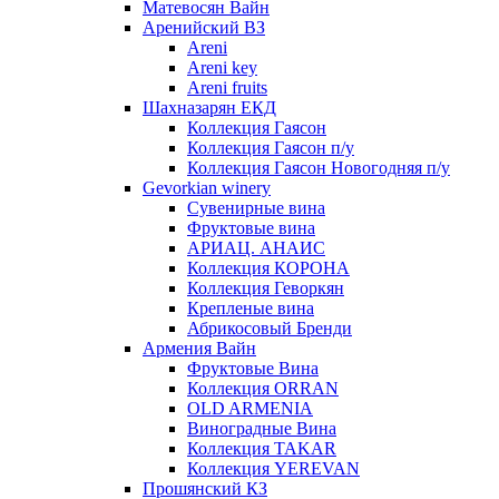
Матевосян Вайн
Аренийский ВЗ
Areni
Areni key
Areni fruits
Шахназарян ЕКД
Коллекция Гаясон
Коллекция Гаясон п/у
Коллекция Гаясон Новогодняя п/у
Gevorkian winery
Сувенирные вина
Фруктовые вина
АРИАЦ. АНАИС
Коллекция КОРОНА
Коллекция Геворкян
Крепленые вина
Абрикосовый Бренди
Армения Вайн
Фруктовые Вина
Коллекция ORRAN
OLD ARMENIA
Виноградные Вина
Коллекция TAKAR
Коллекция YEREVAN
Прошянский КЗ