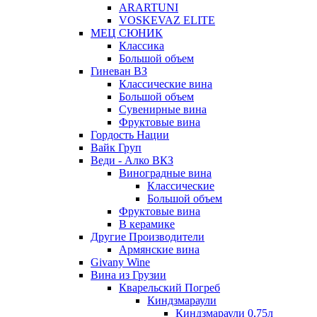
ARARTUNI
VOSKEVAZ ELITE
МЕЦ СЮНИК
Классика
Большой объем
Гиневан ВЗ
Классические вина
Большой объем
Сувенирные вина
Фруктовые вина
Гордость Нации
Вайк Груп
Веди - Алко ВКЗ
Виноградные вина
Классические
Большой объем
Фруктовые вина
В керамике
Другие Производители
Армянские вина
Givany Wine
Вина из Грузии
Кварельский Погреб
Киндзмараули
Киндзмараули 0,75л