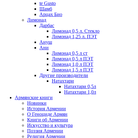
te Gusto
Шамб
Арцах Био
Лимонад
Дарбас
Лимонад 0,5 л. Стекло
Лимонад 1,25 л. ПЭТ
Ануш
Ани
Лимонад 0,5 л ст
Лимонад 0,5 л ПЭТ
Лимонад 1,0 л ПЭТ
Лимонад 1,5 л ПЭТ
Другие производители
Натахтари
Натахтари 0,5л
Натахтари 1,0л
Армянские книги
Новинки
История Армении
О Геноциде Армян
Книги об Армении
Иcкусство и культура
Поэзия Армении
Религия Армении