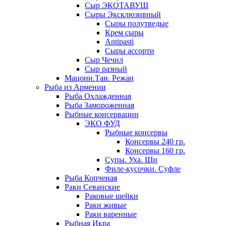
Сыр ЭКОТАВУШ
Сыры Эксклюзивный
Сыры полутведые
Крем сыры
Antipasti
Сыры ассорти
Сыр Чечил
Сыр разный
Мацони.Тан. Режан
Рыба из Армении
Рыба Охлажденная
Рыба Замороженная
Рыбные консервации
ЭКО ФУД
Рыбные консервы
Консервы 240 гр.
Консервы 160 гр.
Супы. Уха. Щи
Филе-кусочки. Суфле
Рыба Копченая
Раки Севанские
Раковые шейки
Раки живые
Раки варенные
Рыбная Икра