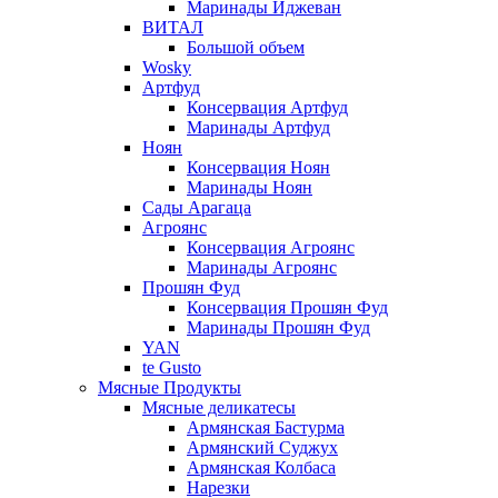
Маринады Иджеван
ВИТАЛ
Большой объем
Wosky
Артфуд
Консервация Артфуд
Маринады Артфуд
Ноян
Консервация Ноян
Маринады Ноян
Сады Арагаца
Агроянс
Консервация Агроянс
Маринады Агроянс
Прошян Фуд
Консервация Прошян Фуд
Маринады Прошян Фуд
YAN
te Gusto
Мясные Продукты
Мясные деликатесы
Армянская Бастурма
Армянский Суджух
Армянская Колбаса
Нарезки