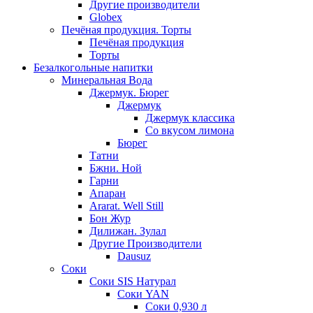
Другие производители
Globex
Печёная продукция. Торты
Печёная продукция
Торты
Безалкогольные напитки
Минеральная Вода
Джермук. Бюрег
Джермук
Джермук классика
Со вкусом лимона
Бюрег
Татни
Бжни. Ной
Гарни
Апаран
Ararat. Well Still
Бон Жур
Дилижан. Зулал
Другие Производители
Dausuz
Соки
Соки SIS Натурал
Соки YAN
Соки 0,930 л