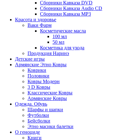
Сборники Кавказа DVD
Сборники Кавказа Audio CD
Сборники Кавказа MP3
Красота и здоровье
Ваки Фарм
Косметические масла
100 мл
50 мл
Косметика для ухода
Продукция Наринэ
Детские игры
Армянские Этно Ковры
Коврики
Половики
Ковры Модерн
3 D Ковры
Классические Ковры
Армянские Ковры
Одежда. Обувь
Шарфы и шапки
Футболки
Бейсболки
Этно масики балетки
О геноциде
Книги