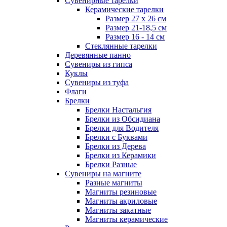
Сувенирные тарелки
Керамические тарелки
Размер 27 х 26 см
Размер 21-18,5 см
Размер 16 - 14 см
Стеклянные тарелки
Деревянные панно
Сувениры из гипса
Куклы
Сувениры из туфа
Флаги
Брелки
Брелки Настальгия
Брелки из Обсидиана
Брелки для Водителя
Брелки с Буквами
Брелки из Дерева
Брелки из Керамики
Брелки Разные
Сувениры на магните
Разные магниты
Магниты резиновые
Магниты акриловые
Магниты закатные
Магниты керамические