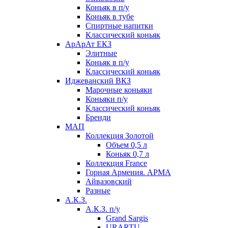
Коньяк в п/у
Коньяк в тубе
Спиртные напитки
Классический коньяк
АрАрАт ЕКЗ
Элитные
Коньяк в п/у
Классический коньяк
Иджеванский ВКЗ
Марочные коньяки
Коньяки п/у
Классический коньяк
Бренди
МАП
Коллекция Золотой
Объем 0,5 л
Коньяк 0,7 л
Коллекция France
Горная Армения. АРМА
Айвазовский
Разные
А.К.З.
А.К.З. п/у
Grand Sargis
URARTU