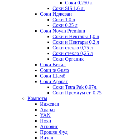
Соки 0,250 л
Соки SIS 1,6 л.
Соки Иджеван
Соки 1.0 л
Соки 0.25 л
Соки Noyan Premium
Соки и Нектары 1,0 л
Соки и Нектары 0,2 л
Соки стекло 0,75 л
Соки стекло 0,25 л
Соки Органик
Соки Витал
Соки te Gusto
Соки Шамб
Соки Арарат
Соки Tetra Pak 0,97л.
Соки Премиум ст. 0,75
Компоты
Иджеван
Арарат
YAN
Ноян
Агроянс
Прошян Фуд
Витал