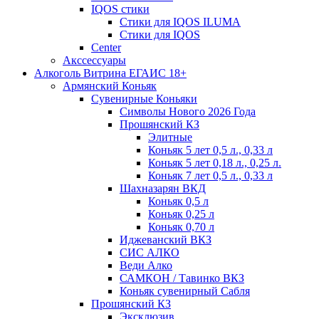
IQOS стики
Стики для IQOS ILUMA
Стики для IQOS
Сenter
Акссессуары
Алкоголь Витрина ЕГАИС 18+
Армянский Коньяк
Сувенирные Коньяки
Символы Нового 2026 Года
Прошянский КЗ
Элитные
Коньяк 5 лет 0,5 л., 0,33 л
Коньяк 5 лет 0,18 л., 0,25 л.
Коньяк 7 лет 0,5 л., 0,33 л
Шахназарян ВКД
Коньяк 0,5 л
Коньяк 0,25 л
Коньяк 0,70 л
Иджеванский ВКЗ
СИС АЛКО
Веди Алко
САМКОН / Тавинко ВКЗ
Коньяк сувенирный Сабля
Прошянский КЗ
Эксклюзив