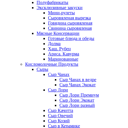
Полуфабрикаты
Эксклюзивные закуски
Мини-рулеты
Сыровяленая вырезка
Говядина сыровяленая
Свинина сыровяленая
Мясные Консервации
Готовые блюда и обеды
Долма
Хаш. Рубец
Ариса. Кавурма
Маринованные
Кисломолочные Продукты
Сыры
Сыр Чанах
Сыр Чанах в ведре
Сыр Чанах Экокат
Сыр Лори
Сыр Лори Премиум
Сыр Лори Экокат
Сыр Лори разный
Сыр Качотта
Сыр Овечий
Сыр Козий
Сыр в Керамике