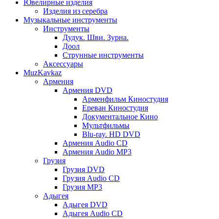
Ювелирные изделия
Изделия из серебра
Музыкальные инструменты
Инструменты
Дудук. Шви. Зурна.
Доол
Струнные инструменты
Аксессуары
MuzKavkaz
Армения
Армения DVD
Арменфильм Киностудия
Ереван Киностудия
Документальное Кино
Мультфильмы
Blu-ray. HD DVD
Армения Audio CD
Армения Audio MP3
Грузия
Грузия DVD
Грузия Audio CD
Грузия MP3
Адыгея
Адыгея DVD
Адыгея Audio CD