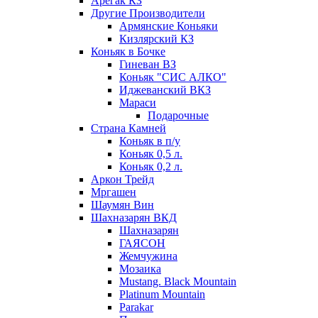
Арегак КЗ
Другие Производители
Армянские Коньяки
Кизлярский КЗ
Коньяк в Бочке
Гиневан ВЗ
Коньяк "СИС АЛКО"
Иджеванский ВКЗ
Мараси
Подарочные
Страна Камней
Коньяк в п/у
Коньяк 0,5 л.
Коньяк 0,2 л.
Аркон Трейд
Мргашен
Шаумян Вин
Шахназарян ВКД
Шахназарян
ГАЯСОН
Жемчужина
Мозаика
Mustang. Black Mountain
Platinum Mountain
Parakar