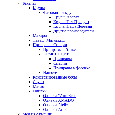
Бакалея
Крупы
Фасованная крупа
Крупы Арарат
Крупы Нат Продукт
Крупы Наша Деревня
Другие производители
Макароны
Лаваш. Матнакаш
Приправы. Специи
Приправы в банке
АРМСПЕЦИИ
Приправы
Специи
Приправы в фасовке
Hamove
Консервированные бобы
Соусы
Масло
Оливки
Оливки "Arm Eco"
Оливки AMADO
Оливки Aiello
Оливки Armenium
Мед из Армении