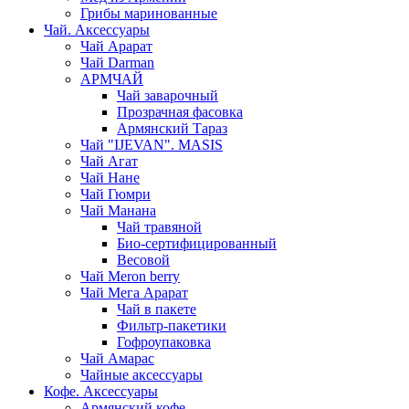
Грибы маринованные
Чай. Аксессуары
Чай Арарат
Чай Darman
АРМЧАЙ
Чай заварочный
Прозрачная фасовка
Армянский Тараз
Чай "IJEVAN". MASIS
Чай Агат
Чай Нане
Чай Гюмри
Чай Манана
Чай травяной
Био-сертифицированный
Весовой
Чай Meron berry
Чай Мега Арарат
Чай в пакете
Фильтр-пакетики
Гофроупаковка
Чай Амарас
Чайные аксессуары
Кофе. Аксессуары
Армянский кофе