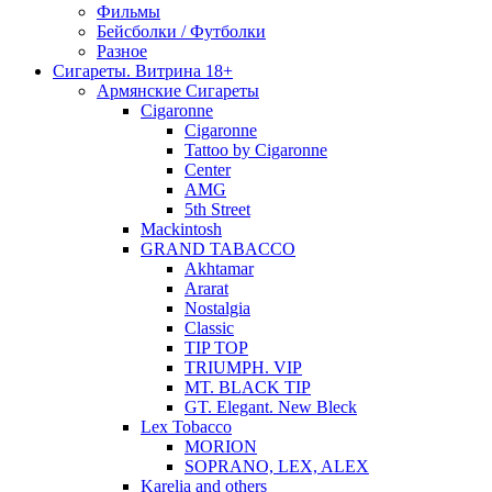
Фильмы
Бейсболки / Футболки
Разное
Сигареты. Витрина 18+
Армянские Сигареты
Cigaronne
Cigaronne
Tattoo by Cigaronne
Center
AMG
5th Street
Mackintosh
GRAND TABACCO
Akhtamar
Ararat
Nostalgia
Classic
TIP TOP
TRIUMPH. VIP
MT. BLACK TIP
GT. Elegant. New Bleck
Lex Tobacco
MORION
SOPRANO, LEX, ALEX
Karelia and others