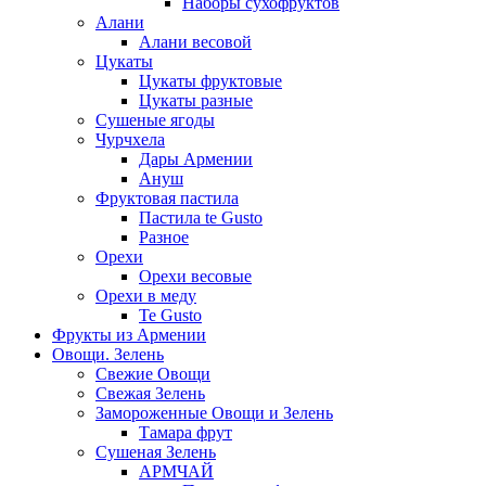
Наборы сухофруктов
Алани
Алани весовой
Цукаты
Цукаты фруктовые
Цукаты разные
Сушеные ягоды
Чурчхела
Дары Армении
Ануш
Фруктовая пастила
Пастила te Gusto
Разное
Орехи
Орехи весовые
Орехи в меду
Te Gusto
Фрукты из Армении
Овощи. Зелень
Свежие Овощи
Свежая Зелень
Замороженные Овощи и Зелень
Тамара фрут
Сушеная Зелень
АРМЧАЙ