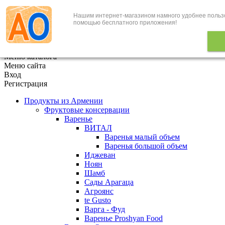
Нашим интернет-магазином намного удобнее польз
+7 (495) 646-888-1
помощью бесплатного приложения!
В корзине
0
товаров
x
Меню каталога
Меню сайта
Вход
Регистрация
Продукты из Армении
Фруктовые консервации
Варенье
ВИТАЛ
Варенья малый объем
Варенья большой объем
Иджеван
Ноян
Шамб
Сады Арагаца
Агроянс
te Gusto
Варга - Фуд
Варенье Proshyan Food