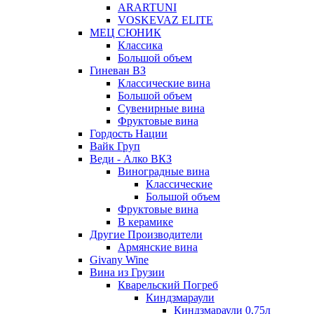
ARARTUNI
VOSKEVAZ ELITE
МЕЦ СЮНИК
Классика
Большой объем
Гиневан ВЗ
Классические вина
Большой объем
Сувенирные вина
Фруктовые вина
Гордость Нации
Вайк Груп
Веди - Алко ВКЗ
Виноградные вина
Классические
Большой объем
Фруктовые вина
В керамике
Другие Производители
Армянские вина
Givany Wine
Вина из Грузии
Кварельский Погреб
Киндзмараули
Киндзмараули 0,75л