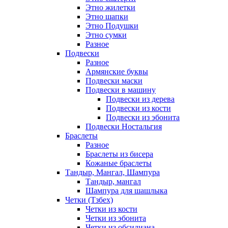
Этно жилетки
Этно шапки
Этно Подушки
Этно сумки
Разное
Подвески
Разное
Армянские буквы
Подвески маски
Подвески в машину
Подвески из дерева
Подвески из кости
Подвески из эбонита
Подвески Ностальгия
Браслеты
Разное
Браслеты из бисера
Кожаные браслеты
Тандыр, Мангал, Шампура
Тандыр, мангал
Шампура для шашлыка
Четки (Тзбех)
Четки из кости
Четки из эбонита
Четки из обсидиана