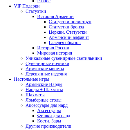
Разное
VIP Подарки
Статуэтки
История Армении
Статуэтки полистоун
Статуэтки бронза
Церкви. Статуэтки
Армянский алфавит
Галерея образов
История России
Мировая история
Уникальные сувенирные светильники
Сувенирные ночники
Армянские монеты
Деревянные изделия
Настольные игры
Армянские Нарды
Нарды + Шахматы
Шахматы
Ломберные столы
Аксессуары для нард
Аксессуары
Фишки для нард
Кости. Зары
Другие производители