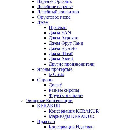
Варенье Органик
Лечебное варенье
Лечебный конфитюр
Фруктовое пюре
Джем
Иджеван
Джем YAN
Джем Агроянс
Джем Фрут Ланд
Джем te Gusto
Джем Шамб
Джем Ararat
Другие производители
Ягоды протёртые
te Gusto
Сиропы
Дошаб
Разные сиропы
Фрукты в сиропе
Овощные Консервации
KERAKUR
Консервация KERAKUR
Маринады KERAKUR
Иджеван
Консервация Иджеван