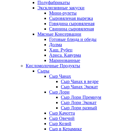
Полуфабрикаты
Эксклюзивные закуски
Мини-рулеты
Сыровяленая вырезка
Говядина сыровяленая
Свинина сыровяленая
Мясные Консервации
Готовые блюда и обеды
Долма
Хаш. Рубец
Ариса. Кавурма
Маринованные
Кисломолочные Продукты
Сыры
Сыр Чанах
Сыр Чанах в ведре
Сыр Чанах Экокат
Сыр Лори
Сыр Лори Премиум
Сыр Лори Экокат
Сыр Лори разный
Сыр Качотта
Сыр Овечий
Сыр Козий
Сыр в Керамике