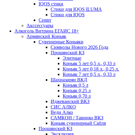
IQOS стики
Стики для IQOS ILUMA
Стики для IQOS
Сenter
Акссессуары
Алкоголь Витрина ЕГАИС 18+
Армянский Коньяк
Сувенирные Коньяки
Символы Нового 2026 Года
Прошянский КЗ
Элитные
Коньяк 5 лет 0,5 л., 0,33 л
Коньяк 5 лет 0,18 л., 0,25 л.
Коньяк 7 лет 0,5 л., 0,33 л
Шахназарян ВКД
Коньяк 0,5 л
Коньяк 0,25 л
Коньяк 0,70 л
Иджеванский ВКЗ
СИС АЛКО
Веди Алко
САМКОН / Тавинко ВКЗ
Коньяк сувенирный Сабля
Прошянский КЗ
Эксклюзив