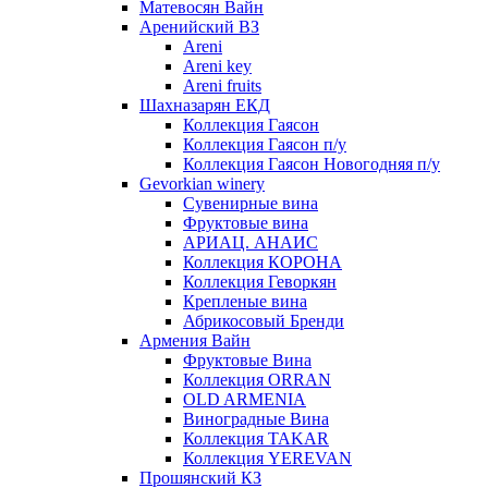
Матевосян Вайн
Аренийский ВЗ
Areni
Areni key
Areni fruits
Шахназарян ЕКД
Коллекция Гаясон
Коллекция Гаясон п/у
Коллекция Гаясон Новогодняя п/у
Gevorkian winery
Сувенирные вина
Фруктовые вина
АРИАЦ. АНАИС
Коллекция КОРОНА
Коллекция Геворкян
Крепленые вина
Абрикосовый Бренди
Армения Вайн
Фруктовые Вина
Коллекция ORRAN
OLD ARMENIA
Виноградные Вина
Коллекция TAKAR
Коллекция YEREVAN
Прошянский КЗ