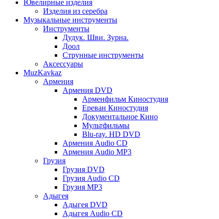
Ювелирные изделия
Изделия из серебра
Музыкальные инструменты
Инструменты
Дудук. Шви. Зурна.
Доол
Струнные инструменты
Аксессуары
MuzKavkaz
Армения
Армения DVD
Арменфильм Киностудия
Ереван Киностудия
Документальное Кино
Мультфильмы
Blu-ray. HD DVD
Армения Audio CD
Армения Audio MP3
Грузия
Грузия DVD
Грузия Audio CD
Грузия MP3
Адыгея
Адыгея DVD
Адыгея Audio CD