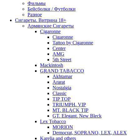
Фильмы
Бейсболки / Футболки
Разное
Сигареты. Витрина 18+
Армянские Сигареты
Cigaronne
Cigaronne
Tattoo by Cigaronne
Center
AMG
5th Street
Mackintosh
GRAND TABACCO
Akhtamar
Ararat
Nostalgia
Classic
TIP TOP
TRIUMPH. VIP
MT. BLACK TIP
GT. Elegant. New Bleck
Lex Tobacco
MORION
Democrat, SOPRANO, LEX, ALEX
Karelia and others