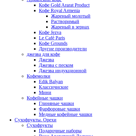
Кофе Gold Ararat Product
Кофе Royal Armenia
Жареный молотый
Растворимый
Жареный в зернах
Кофе Jezva
Le Café Paris
Кофе Grounds
Другие производители
джезва для кофе
Джезва
Джезва с песком
Джезва индукционной
Кофемолки
Edik Balyan
Классичиские
Мини
Кофейные чашки
Глиняные чашки
Фарфоровые чашки
Медные кофейные чашки
Сухофрукты. Орехи
Сухофрукты
Подарочные наборы