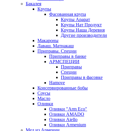
Бакалея
Крупы
Фасованная крупа
Крупы Арарат
Крупы Нат Продукт
Крупы Наша Деревня
Другие производители
Макароны
Лаваш. Матнакаш
Приправы. Специи
Приправы в банке
АРМСПЕЦИИ
Приправы
Специи
Приправы в фасовке
Hamove
Консервированные бобы
Соусы
Масло
Оливки
Оливки "Arm Eco"
Оливки AMADO
Оливки Aiello
Оливки Armenium
Мед из Армении