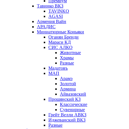
Премиум
Тавинко ВКЗ
TAVINKO
AGASI
Армения Вайн
АРАДИС
Миниатюрные Коньяки
Оганян Бренди
Мараси КД
СИС АЛКО
Животные
Храмы
Разные
Мадатовъ
МАП
Арамэ
Золотой
Армина
Айвазовский
Прошянский КЗ
Классические
Сувенирные
Грейт Велли АВКЗ
Иджеванский ВКЗ
Разные