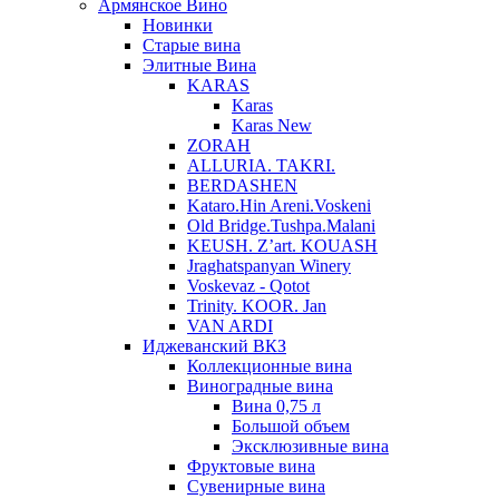
Армянское Вино
Новинки
Старые вина
Элитные Вина
KARAS
Karas
Karas New
ZORAH
ALLURIA. TAKRI.
BERDASHEN
Kataro.Hin Areni.Voskeni
Old Bridge.Tushpa.Malani
KEUSH. Z’art. KOUASH
Jraghatspanyan Winery
Voskevaz - Qotot
Trinity. KOOR. Jan
VAN ARDI
Иджеванский ВКЗ
Коллекционные вина
Виноградные вина
Вина 0,75 л
Большой объем
Эксклюзивные вина
Фруктовые вина
Cувенирные вина