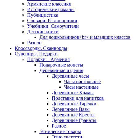
Армянские классики
Исторические романы
Публицистика
Словари. Разговорники
Учебники. Самоучители
Детские книги
Для дошкольников<br> и младших классов
Разное
Кроссворды. Сканворды
Сувениры. Подарки
Подарки – Армения
Подарочные монеты
Деревянные изделия
Деревянные часы
Часы настольные
Часы настенные
Деревянные Храмы
Подставки для напитков
Деревянные Тарелки
Деревянные Вазы
Деревянные Кресты
Деревянные Гранаты
Разное
Этнические товары
Этно скатерти