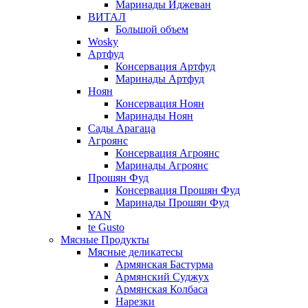
Маринады Иджеван
ВИТАЛ
Большой объем
Wosky
Артфуд
Консервация Артфуд
Маринады Артфуд
Ноян
Консервация Ноян
Маринады Ноян
Сады Арагаца
Агроянс
Консервация Агроянс
Маринады Агроянс
Прошян Фуд
Консервация Прошян Фуд
Маринады Прошян Фуд
YAN
te Gusto
Мясные Продукты
Мясные деликатесы
Армянская Бастурма
Армянский Суджух
Армянская Колбаса
Нарезки