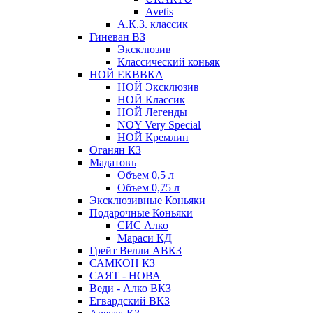
Avetis
А.К.З. классик
Гиневан ВЗ
Эксклюзив
Классический коньяк
НОЙ ЕКВВКА
НОЙ Эксклюзив
НОЙ Классик
НОЙ Легенды
NOY Very Speсial
НОЙ Кремлин
Оганян КЗ
Мадатовъ
Объем 0,5 л
Объем 0,75 л
Эксклюзивные Коньяки
Подарочные Коньяки
СИС Алко
Мараси КД
Грейт Велли АВКЗ
САМКОН КЗ
САЯТ - НОВА
Веди - Алко ВКЗ
Егвардский ВКЗ