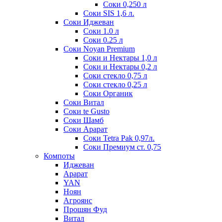
Соки 0,250 л
Соки SIS 1,6 л.
Соки Иджеван
Соки 1.0 л
Соки 0.25 л
Соки Noyan Premium
Соки и Нектары 1,0 л
Соки и Нектары 0,2 л
Соки стекло 0,75 л
Соки стекло 0,25 л
Соки Органик
Соки Витал
Соки te Gusto
Соки Шамб
Соки Арарат
Соки Tetra Pak 0,97л.
Соки Премиум ст. 0,75
Компоты
Иджеван
Арарат
YAN
Ноян
Агроянс
Прошян Фуд
Витал