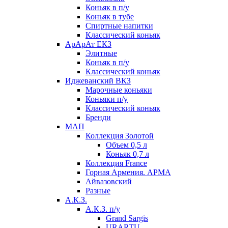
Коньяк в п/у
Коньяк в тубе
Спиртные напитки
Классический коньяк
АрАрАт ЕКЗ
Элитные
Коньяк в п/у
Классический коньяк
Иджеванский ВКЗ
Марочные коньяки
Коньяки п/у
Классический коньяк
Бренди
МАП
Коллекция Золотой
Объем 0,5 л
Коньяк 0,7 л
Коллекция France
Горная Армения. АРМА
Айвазовский
Разные
А.К.З.
А.К.З. п/у
Grand Sargis
URARTU