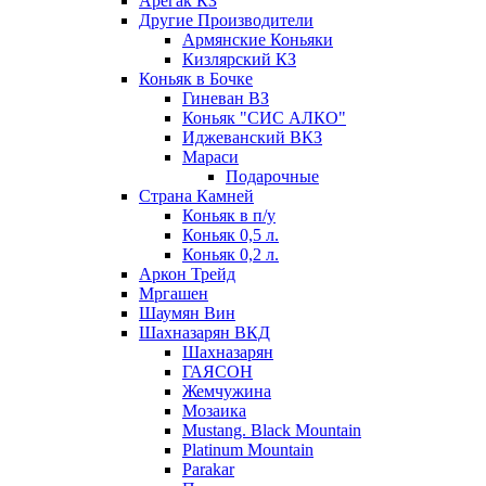
Арегак КЗ
Другие Производители
Армянские Коньяки
Кизлярский КЗ
Коньяк в Бочке
Гиневан ВЗ
Коньяк "СИС АЛКО"
Иджеванский ВКЗ
Мараси
Подарочные
Страна Камней
Коньяк в п/у
Коньяк 0,5 л.
Коньяк 0,2 л.
Аркон Трейд
Мргашен
Шаумян Вин
Шахназарян ВКД
Шахназарян
ГАЯСОН
Жемчужина
Мозаика
Mustang. Black Mountain
Platinum Mountain
Parakar