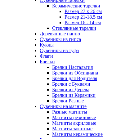
Сувенирные тарелки
Керамические тарелки
Размер 27 х 26 см
Размер 21-18,5 см
Размер 16 - 14 см
Стеклянные тарелки
Деревянные панно
Сувениры из гипса
Куклы
Сувениры из туфа
Флаги
Брелки
Брелки Настальгия
Брелки из Обсидиана
Брелки для Водителя
Брелки с Буквами
Брелки из Дерева
Брелки из Керамики
Брелки Разные
Сувениры на магните
Разные магниты
Магниты резиновые
Магниты акриловые
Магниты закатные
Магниты керамические