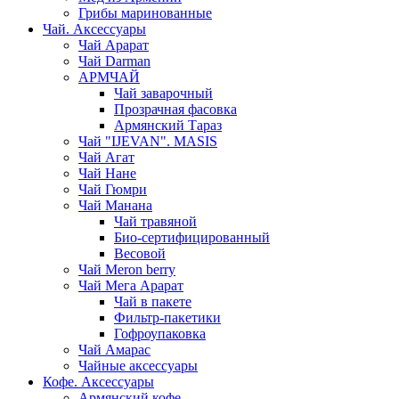
Грибы маринованные
Чай. Аксессуары
Чай Арарат
Чай Darman
АРМЧАЙ
Чай заварочный
Прозрачная фасовка
Армянский Тараз
Чай "IJEVAN". MASIS
Чай Агат
Чай Нане
Чай Гюмри
Чай Манана
Чай травяной
Био-сертифицированный
Весовой
Чай Meron berry
Чай Мега Арарат
Чай в пакете
Фильтр-пакетики
Гофроупаковка
Чай Амарас
Чайные аксессуары
Кофе. Аксессуары
Армянский кофе