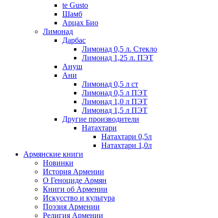
te Gusto
Шамб
Арцах Био
Лимонад
Дарбас
Лимонад 0,5 л. Стекло
Лимонад 1,25 л. ПЭТ
Ануш
Ани
Лимонад 0,5 л ст
Лимонад 0,5 л ПЭТ
Лимонад 1,0 л ПЭТ
Лимонад 1,5 л ПЭТ
Другие производители
Натахтари
Натахтари 0,5л
Натахтари 1,0л
Армянские книги
Новинки
История Армении
О Геноциде Армян
Книги об Армении
Иcкусство и культура
Поэзия Армении
Религия Армении