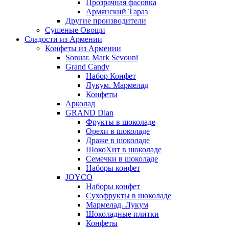
Прозрачная фасовка
Армянский Тараз
Другие производители
Сушеные Овощи
Сладости из Армении
Конфеты из Армении
Sonuar. Mark Sevouni
Grand Candy
Набор Конфет
Лукум. Мармелад
Конфеты
Арколад
GRAND Dian
Фрукты в шоколаде
Орехи в шоколаде
Драже в шоколаде
ШокоХит в шоколаде
Семечки в шоколаде
Наборы конфет
JOYCO
Наборы конфет
Сухофрукты в шоколаде
Мармелад. Лукум
Шоколадные плитки
Конфеты