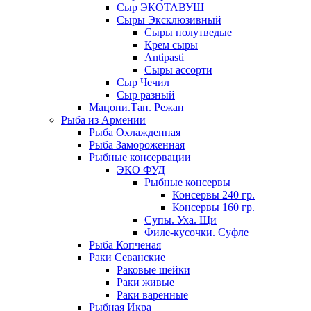
Сыр ЭКОТАВУШ
Сыры Эксклюзивный
Сыры полутведые
Крем сыры
Antipasti
Сыры ассорти
Сыр Чечил
Сыр разный
Мацони.Тан. Режан
Рыба из Армении
Рыба Охлажденная
Рыба Замороженная
Рыбные консервации
ЭКО ФУД
Рыбные консервы
Консервы 240 гр.
Консервы 160 гр.
Супы. Уха. Щи
Филе-кусочки. Суфле
Рыба Копченая
Раки Севанские
Раковые шейки
Раки живые
Раки варенные
Рыбная Икра