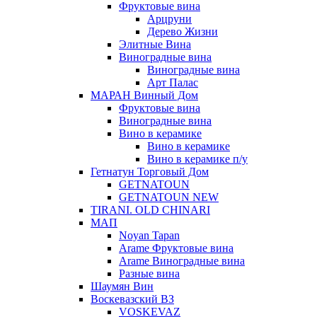
Фруктовые вина
Арцруни
Дерево Жизни
Элитные Вина
Виноградные вина
Виноградные вина
Арт Палас
МАРАН Винный Дом
Фруктовые вина
Виноградные вина
Вино в керамике
Вино в керамике
Вино в керамике п/у
Гетнатун Торговый Дом
GETNATOUN
GETNATOUN NEW
TIRANI. OLD CHINARI
МАП
Noyan Tapan
Arame Фруктовые вина
Arame Виноградные вина
Разные вина
Шаумян Вин
Воскевазский ВЗ
VOSKEVAZ