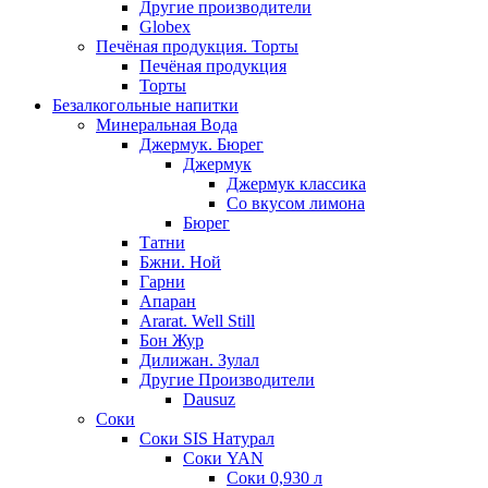
Другие производители
Globex
Печёная продукция. Торты
Печёная продукция
Торты
Безалкогольные напитки
Минеральная Вода
Джермук. Бюрег
Джермук
Джермук классика
Со вкусом лимона
Бюрег
Татни
Бжни. Ной
Гарни
Апаран
Ararat. Well Still
Бон Жур
Дилижан. Зулал
Другие Производители
Dausuz
Соки
Соки SIS Натурал
Соки YAN
Соки 0,930 л