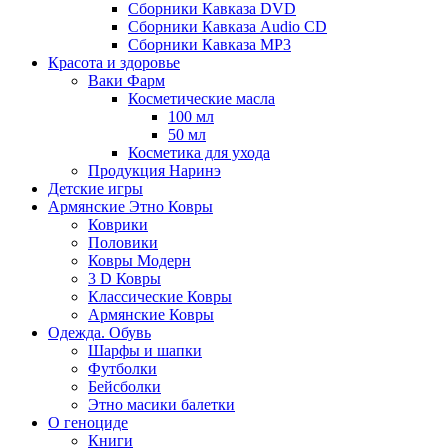
Сборники Кавказа DVD
Сборники Кавказа Audio CD
Сборники Кавказа MP3
Красота и здоровье
Ваки Фарм
Косметические масла
100 мл
50 мл
Косметика для ухода
Продукция Наринэ
Детские игры
Армянские Этно Ковры
Коврики
Половики
Ковры Модерн
3 D Ковры
Классические Ковры
Армянские Ковры
Одежда. Обувь
Шарфы и шапки
Футболки
Бейсболки
Этно масики балетки
О геноциде
Книги