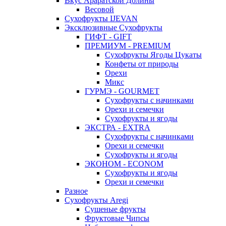
Вкус Араратской Долины
Весовой
Сухофрукты IJEVAN
Эксклюзивные Сухофрукты
ГИФТ - GIFT
ПРЕМИУМ - PREMIUM
Сухофрукты Ягоды Цукаты
Конфеты от природы
Орехи
Микс
ГУРМЭ - GOURMET
Сухофрукты с начинками
Орехи и семечки
Сухофрукты и ягоды
ЭКСТРА - EXTRA
Сухофрукты с начинками
Орехи и семечки
Сухофрукты и ягоды
ЭКОНОМ - ECONOM
Сухофрукты и ягоды
Орехи и семечки
Разное
Сухофрукты Aregi
Сушеные фрукты
Фруктовые Чипсы