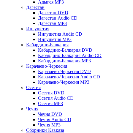
Адыгея MP3
Дагестан
Дагестан DVD
Дагестан Audio CD
Дагестан MP3
Ингушетия
Ингушетия Audio CD
Ингушетия MP3
Кабардино-Балкария
Кабардино-Балкария DVD
Кабардино-Балкария Audio CD
Кабардино-Балкария MP3
Карачаево-Черкесия
Карачаево-Черкесия DVD
Карачаево-Черкесия Audio CD
Карачаево-Черкесия MP3
Осетия
Осетия DVD
Осетия Audio CD
Осетия MP3
Чечня
Чечня DVD
Чечня Audio CD
Чечня MP3
Сборники Кавказа