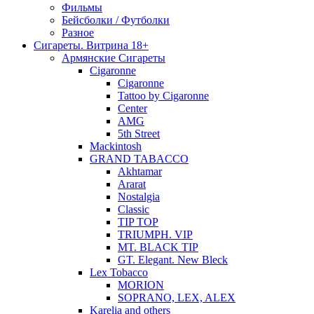
Фильмы
Бейсболки / Футболки
Разное
Сигареты. Витрина 18+
Армянские Сигареты
Cigaronne
Cigaronne
Tattoo by Cigaronne
Center
AMG
5th Street
Mackintosh
GRAND TABACCO
Akhtamar
Ararat
Nostalgia
Classic
TIP TOP
TRIUMPH. VIP
MT. BLACK TIP
GT. Elegant. New Bleck
Lex Tobacco
MORION
SOPRANO, LEX, ALEX
Karelia and others