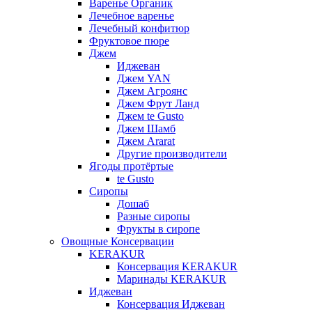
Варенье Органик
Лечебное варенье
Лечебный конфитюр
Фруктовое пюре
Джем
Иджеван
Джем YAN
Джем Агроянс
Джем Фрут Ланд
Джем te Gusto
Джем Шамб
Джем Ararat
Другие производители
Ягоды протёртые
te Gusto
Сиропы
Дошаб
Разные сиропы
Фрукты в сиропе
Овощные Консервации
KERAKUR
Консервация KERAKUR
Маринады KERAKUR
Иджеван
Консервация Иджеван