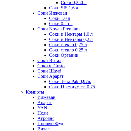
Соки 0,250 л
Соки SIS 1,6 л.
Соки Иджеван
Соки 1.0 л
Соки 0.25 л
Соки Noyan Premium
Соки и Нектары 1,0 л
Соки и Нектары 0,2 л
Соки стекло 0,75 л
Соки стекло 0,25 л
Соки Органик
Соки Витал
Соки te Gusto
Соки Шамб
Соки Арарат
Соки Tetra Pak 0,97л.
Соки Премиум ст. 0,75
Компоты
Иджеван
Арарат
YAN
Ноян
Агроянс
Прошян Фуд
Витал