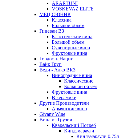
ARARTUNI
VOSKEVAZ ELITE
МЕЦ СЮНИК
Классика
Большой объем
Гиневан ВЗ
Классические вина
Большой объем
Сувенирные вина
Фруктовые вина
Гордость Нации
Вайк Груп
Веди - Алко ВКЗ
Виноградные вина
Классические
Большой объем
Фруктовые вина
В керамике
Другие Производители
Армянские вина
Givany Wine
Вина из Грузии
Кварельский Погреб
Киндзмараули
Киндзмараули 0,75л