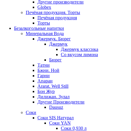
Другие производители
Globex
Печёная продукция. Торты
Печёная продукция
Торты
Безалкогольные напитки
Минеральная Вода
Джермук. Бюрег
Джермук
Джермук классика
Со вкусом лимона
Бюрег
Татни
Бжни. Ной
Гарни
Апаран
Ararat. Well Still
Бон Жур
Дилижан. Зулал
Другие Производители
Dausuz
Соки
Соки SIS Натурал
Соки YAN
Соки 0,930 л