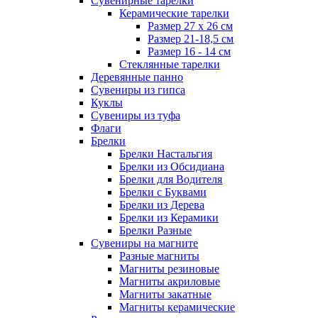
Сувенирные тарелки
Керамические тарелки
Размер 27 х 26 см
Размер 21-18,5 см
Размер 16 - 14 см
Стеклянные тарелки
Деревянные панно
Сувениры из гипса
Куклы
Сувениры из туфа
Флаги
Брелки
Брелки Настальгия
Брелки из Обсидиана
Брелки для Водителя
Брелки с Буквами
Брелки из Дерева
Брелки из Керамики
Брелки Разные
Сувениры на магните
Разные магниты
Магниты резиновые
Магниты акриловые
Магниты закатные
Магниты керамические