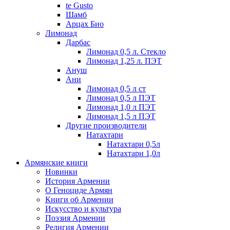
te Gusto
Шамб
Арцах Био
Лимонад
Дарбас
Лимонад 0,5 л. Стекло
Лимонад 1,25 л. ПЭТ
Ануш
Ани
Лимонад 0,5 л ст
Лимонад 0,5 л ПЭТ
Лимонад 1,0 л ПЭТ
Лимонад 1,5 л ПЭТ
Другие производители
Натахтари
Натахтари 0,5л
Натахтари 1,0л
Армянские книги
Новинки
История Армении
О Геноциде Армян
Книги об Армении
Иcкусство и культура
Поэзия Армении
Религия Армении