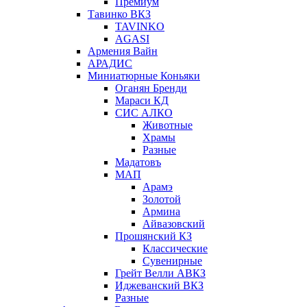
Премиум
Тавинко ВКЗ
TAVINKO
AGASI
Армения Вайн
АРАДИС
Миниатюрные Коньяки
Оганян Бренди
Мараси КД
СИС АЛКО
Животные
Храмы
Разные
Мадатовъ
МАП
Арамэ
Золотой
Армина
Айвазовский
Прошянский КЗ
Классические
Сувенирные
Грейт Велли АВКЗ
Иджеванский ВКЗ
Разные