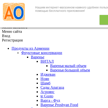
Нашим интернет-магазином намного удобнее польз
+7 (495) 646-888-1
помощью бесплатного приложения!
В корзине
0
товаров
x
Меню каталога
Меню сайта
Вход
Регистрация
Продукты из Армении
Фруктовые консервации
Варенье
ВИТАЛ
Варенья малый объем
Варенья большой объем
Иджеван
Ноян
Шамб
Сады Арагаца
Агроянс
te Gusto
Варга - Фуд
Варенье Proshyan Food