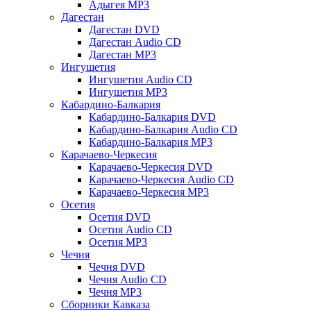
Адыгея MP3
Дагестан
Дагестан DVD
Дагестан Audio CD
Дагестан MP3
Ингушетия
Ингушетия Audio CD
Ингушетия MP3
Кабардино-Балкария
Кабардино-Балкария DVD
Кабардино-Балкария Audio CD
Кабардино-Балкария MP3
Карачаево-Черкесия
Карачаево-Черкесия DVD
Карачаево-Черкесия Audio CD
Карачаево-Черкесия MP3
Осетия
Осетия DVD
Осетия Audio CD
Осетия MP3
Чечня
Чечня DVD
Чечня Audio CD
Чечня MP3
Сборники Кавказа