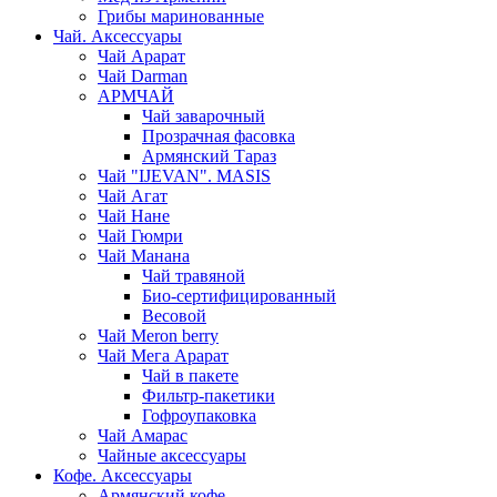
Грибы маринованные
Чай. Аксессуары
Чай Арарат
Чай Darman
АРМЧАЙ
Чай заварочный
Прозрачная фасовка
Армянский Тараз
Чай "IJEVAN". MASIS
Чай Агат
Чай Нане
Чай Гюмри
Чай Манана
Чай травяной
Био-сертифицированный
Весовой
Чай Meron berry
Чай Мега Арарат
Чай в пакете
Фильтр-пакетики
Гофроупаковка
Чай Амарас
Чайные аксессуары
Кофе. Аксессуары
Армянский кофе