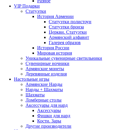
Разное
VIP Подарки
Статуэтки
История Армении
Статуэтки полистоун
Статуэтки бронза
Церкви. Статуэтки
Армянский алфавит
Галерея образов
История России
Мировая история
Уникальные сувенирные светильники
Сувенирные ночники
Армянские монеты
Деревянные изделия
Настольные игры
Армянские Нарды
Нарды + Шахматы
Шахматы
Ломберные столы
Аксессуары для нард
Аксессуары
Фишки для нард
Кости. Зары
Другие производители