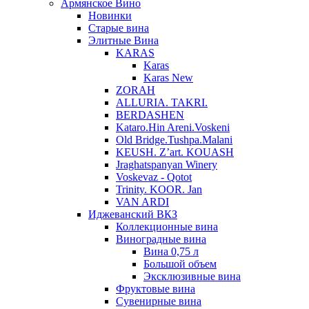
Армянское Вино
Новинки
Старые вина
Элитные Вина
KARAS
Karas
Karas New
ZORAH
ALLURIA. TAKRI.
BERDASHEN
Kataro.Hin Areni.Voskeni
Old Bridge.Tushpa.Malani
KEUSH. Z’art. KOUASH
Jraghatspanyan Winery
Voskevaz - Qotot
Trinity. KOOR. Jan
VAN ARDI
Иджеванский ВКЗ
Коллекционные вина
Виноградные вина
Вина 0,75 л
Большой объем
Эксклюзивные вина
Фруктовые вина
Cувенирные вина