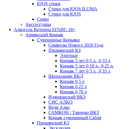
IQOS стики
Стики для IQOS ILUMA
Стики для IQOS
Сenter
Акссессуары
Алкоголь Витрина ЕГАИС 18+
Армянский Коньяк
Сувенирные Коньяки
Символы Нового 2026 Года
Прошянский КЗ
Элитные
Коньяк 5 лет 0,5 л., 0,33 л
Коньяк 5 лет 0,18 л., 0,25 л.
Коньяк 7 лет 0,5 л., 0,33 л
Шахназарян ВКД
Коньяк 0,5 л
Коньяк 0,25 л
Коньяк 0,70 л
Иджеванский ВКЗ
СИС АЛКО
Веди Алко
САМКОН / Тавинко ВКЗ
Коньяк сувенирный Сабля
Прошянский КЗ
Эксклюзив