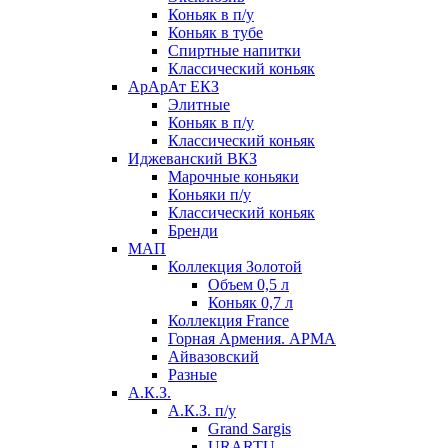
Коньяк в п/у
Коньяк в тубе
Спиртные напитки
Классический коньяк
АрАрАт ЕКЗ
Элитные
Коньяк в п/у
Классический коньяк
Иджеванский ВКЗ
Марочные коньяки
Коньяки п/у
Классический коньяк
Бренди
МАП
Коллекция Золотой
Объем 0,5 л
Коньяк 0,7 л
Коллекция France
Горная Армения. АРМА
Айвазовский
Разные
А.К.З.
А.К.З. п/у
Grand Sargis
URARTU