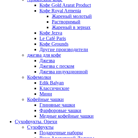
Кофе Gold Ararat Product
Кофе Royal Armenia
Жареный молотый
Растворимый
Жареный в зернах
Кофе Jezva
Le Café Paris
Кофе Grounds
Другие производители
джезва для кофе
Джезва
Джезва с песком
Джезва индукционной
Кофемолки
Edik Balyan
Классичиские
Мини
Кофейные чашки
Глиняные чашки
Фарфоровые чашки
Медные кофейные чашки
Сухофрукты. Орехи
Сухофрукты
Подарочные наборы