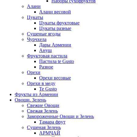
Наборы сухофруктов
Алани
Алани весовой
Цукаты
Цукаты фруктовые
Цукаты разные
Сушеные ягоды
Чурчхела
Дары Армении
Ануш
Фруктовая пастила
Пастила te Gusto
Разное
Орехи
Орехи весовые
Орехи в меду
Te Gusto
Фрукты из Армении
Овощи. Зелень
Свежие Овощи
Свежая Зелень
Замороженные Овощи и Зелень
Тамара фрут
Сушеная Зелень
АРМЧАЙ