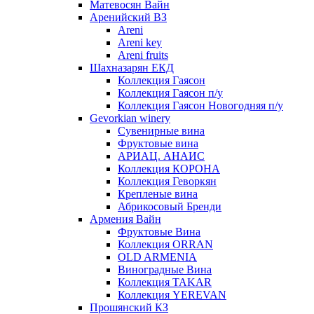
Матевосян Вайн
Аренийский ВЗ
Areni
Areni key
Areni fruits
Шахназарян ЕКД
Коллекция Гаясон
Коллекция Гаясон п/у
Коллекция Гаясон Новогодняя п/у
Gevorkian winery
Сувенирные вина
Фруктовые вина
АРИАЦ. АНАИС
Коллекция КОРОНА
Коллекция Геворкян
Крепленые вина
Абрикосовый Бренди
Армения Вайн
Фруктовые Вина
Коллекция ORRAN
OLD ARMENIA
Виноградные Вина
Коллекция TAKAR
Коллекция YEREVAN
Прошянский КЗ