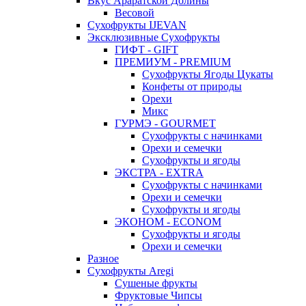
Вкус Араратской Долины
Весовой
Сухофрукты IJEVAN
Эксклюзивные Сухофрукты
ГИФТ - GIFT
ПРЕМИУМ - PREMIUM
Сухофрукты Ягоды Цукаты
Конфеты от природы
Орехи
Микс
ГУРМЭ - GOURMET
Сухофрукты с начинками
Орехи и семечки
Сухофрукты и ягоды
ЭКСТРА - EXTRA
Сухофрукты с начинками
Орехи и семечки
Сухофрукты и ягоды
ЭКОНОМ - ECONOM
Сухофрукты и ягоды
Орехи и семечки
Разное
Сухофрукты Aregi
Сушеные фрукты
Фруктовые Чипсы