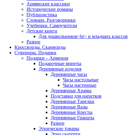
Армянские классики
Исторические романы
Публицистика
Словари. Разговорники
Учебники. Самоучители
Детские книги
Для дошкольников<br> и младших классов
Разное
Кроссворды. Сканворды
Сувениры. Подарки
Подарки – Армения
Подарочные монеты
Деревянные изделия
Деревянные часы
Часы настольные
Часы настенные
Деревянные Храмы
Подставки для напитков
Деревянные Тарелки
Деревянные Вазы
Деревянные Кресты
Деревянные Гранаты
Разное
Этнические товары
Этно скатерти