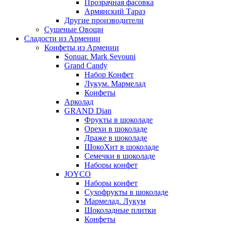
Прозрачная фасовка
Армянский Тараз
Другие производители
Сушеные Овощи
Сладости из Армении
Конфеты из Армении
Sonuar. Mark Sevouni
Grand Candy
Набор Конфет
Лукум. Мармелад
Конфеты
Арколад
GRAND Dian
Фрукты в шоколаде
Орехи в шоколаде
Драже в шоколаде
ШокоХит в шоколаде
Семечки в шоколаде
Наборы конфет
JOYCO
Наборы конфет
Сухофрукты в шоколаде
Мармелад. Лукум
Шоколадные плитки
Конфеты