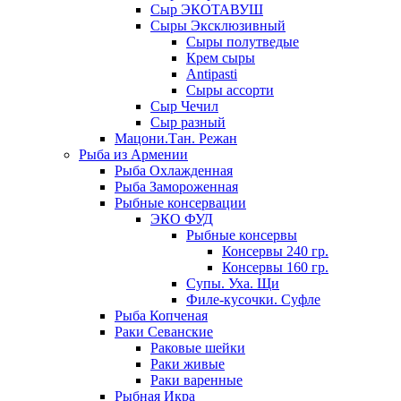
Сыр ЭКОТАВУШ
Сыры Эксклюзивный
Сыры полутведые
Крем сыры
Antipasti
Сыры ассорти
Сыр Чечил
Сыр разный
Мацони.Тан. Режан
Рыба из Армении
Рыба Охлажденная
Рыба Замороженная
Рыбные консервации
ЭКО ФУД
Рыбные консервы
Консервы 240 гр.
Консервы 160 гр.
Супы. Уха. Щи
Филе-кусочки. Суфле
Рыба Копченая
Раки Севанские
Раковые шейки
Раки живые
Раки варенные
Рыбная Икра