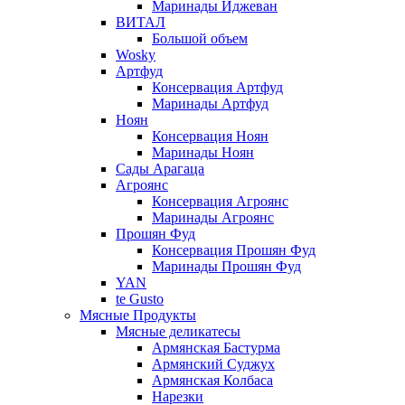
Маринады Иджеван
ВИТАЛ
Большой объем
Wosky
Артфуд
Консервация Артфуд
Маринады Артфуд
Ноян
Консервация Ноян
Маринады Ноян
Сады Арагаца
Агроянс
Консервация Агроянс
Маринады Агроянс
Прошян Фуд
Консервация Прошян Фуд
Маринады Прошян Фуд
YAN
te Gusto
Мясные Продукты
Мясные деликатесы
Армянская Бастурма
Армянский Суджух
Армянская Колбаса
Нарезки