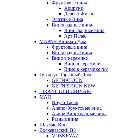
Фруктовые вина
Арцруни
Дерево Жизни
Элитные Вина
Виноградные вина
Виноградные вина
Арт Палас
МАРАН Винный Дом
Фруктовые вина
Виноградные вина
Вино в керамике
Вино в керамике
Вино в керамике п/у
Гетнатун Торговый Дом
GETNATOUN
GETNATOUN NEW
TIRANI. OLD CHINARI
МАП
Noyan Tapan
Arame Фруктовые вина
Arame Виноградные вина
Разные вина
Шаумян Вин
Воскевазский ВЗ
VOSKEVAZ