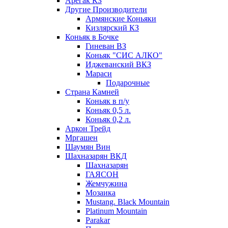
Арегак КЗ
Другие Производители
Армянские Коньяки
Кизлярский КЗ
Коньяк в Бочке
Гиневан ВЗ
Коньяк "СИС АЛКО"
Иджеванский ВКЗ
Мараси
Подарочные
Страна Камней
Коньяк в п/у
Коньяк 0,5 л.
Коньяк 0,2 л.
Аркон Трейд
Мргашен
Шаумян Вин
Шахназарян ВКД
Шахназарян
ГАЯСОН
Жемчужина
Мозаика
Mustang. Black Mountain
Platinum Mountain
Parakar