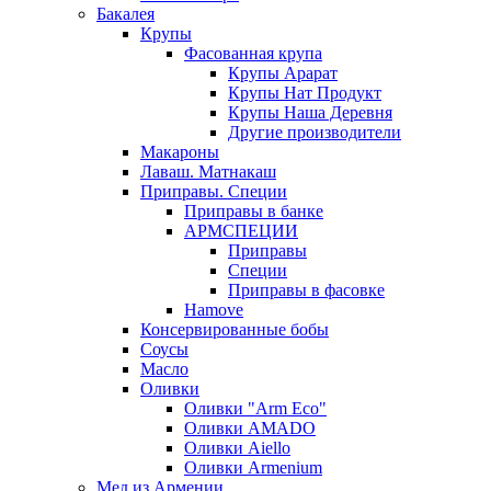
Бакалея
Крупы
Фасованная крупа
Крупы Арарат
Крупы Нат Продукт
Крупы Наша Деревня
Другие производители
Макароны
Лаваш. Матнакаш
Приправы. Специи
Приправы в банке
АРМСПЕЦИИ
Приправы
Специи
Приправы в фасовке
Hamove
Консервированные бобы
Соусы
Масло
Оливки
Оливки "Arm Eco"
Оливки AMADO
Оливки Aiello
Оливки Armenium
Мед из Армении