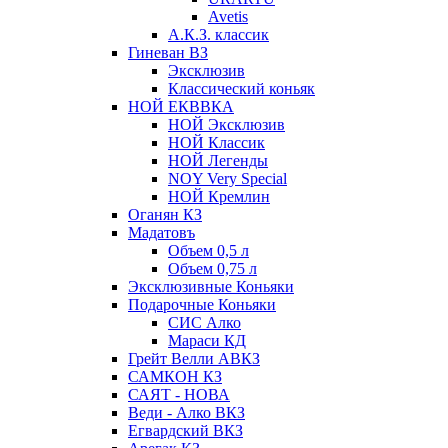
Avetis
А.К.З. классик
Гиневан ВЗ
Эксклюзив
Классический коньяк
НОЙ ЕКВВКА
НОЙ Эксклюзив
НОЙ Классик
НОЙ Легенды
NOY Very Speсial
НОЙ Кремлин
Оганян КЗ
Мадатовъ
Объем 0,5 л
Объем 0,75 л
Эксклюзивные Коньяки
Подарочные Коньяки
СИС Алко
Мараси КД
Грейт Велли АВКЗ
САМКОН КЗ
САЯТ - НОВА
Веди - Алко ВКЗ
Егвардский ВКЗ