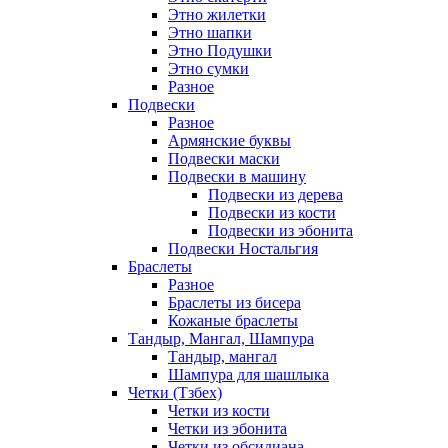
Этно жилетки
Этно шапки
Этно Подушки
Этно сумки
Разное
Подвески
Разное
Армянские буквы
Подвески маски
Подвески в машину
Подвески из дерева
Подвески из кости
Подвески из эбонита
Подвески Ностальгия
Браслеты
Разное
Браслеты из бисера
Кожаные браслеты
Тандыр, Мангал, Шампура
Тандыр, мангал
Шампура для шашлыка
Четки (Тзбех)
Четки из кости
Четки из эбонита
Четки из обсидиана