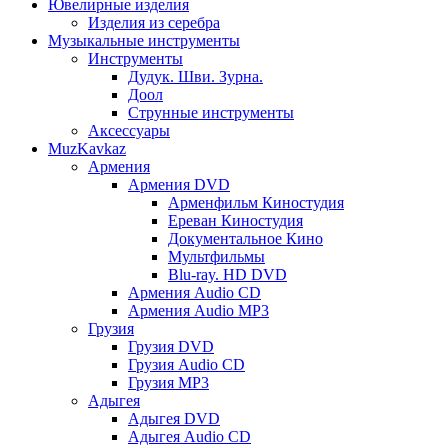
Ювелирные изделия
Изделия из серебра
Музыкальные инструменты
Инструменты
Дудук. Шви. Зурна.
Доол
Струнные инструменты
Аксессуары
MuzKavkaz
Армения
Армения DVD
Арменфильм Киностудия
Ереван Киностудия
Документальное Кино
Мультфильмы
Blu-ray. HD DVD
Армения Audio CD
Армения Audio MP3
Грузия
Грузия DVD
Грузия Audio CD
Грузия MP3
Адыгея
Адыгея DVD
Адыгея Audio CD