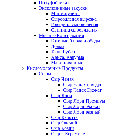
Полуфабрикаты
Эксклюзивные закуски
Мини-рулеты
Сыровяленая вырезка
Говядина сыровяленая
Свинина сыровяленая
Мясные Консервации
Готовые блюда и обеды
Долма
Хаш. Рубец
Ариса. Кавурма
Маринованные
Кисломолочные Продукты
Сыры
Сыр Чанах
Сыр Чанах в ведре
Сыр Чанах Экокат
Сыр Лори
Сыр Лори Премиум
Сыр Лори Экокат
Сыр Лори разный
Сыр Качотта
Сыр Овечий
Сыр Козий
Сыр в Керамике