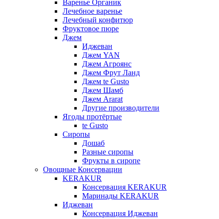
Варенье Органик
Лечебное варенье
Лечебный конфитюр
Фруктовое пюре
Джем
Иджеван
Джем YAN
Джем Агроянс
Джем Фрут Ланд
Джем te Gusto
Джем Шамб
Джем Ararat
Другие производители
Ягоды протёртые
te Gusto
Сиропы
Дошаб
Разные сиропы
Фрукты в сиропе
Овощные Консервации
KERAKUR
Консервация KERAKUR
Маринады KERAKUR
Иджеван
Консервация Иджеван