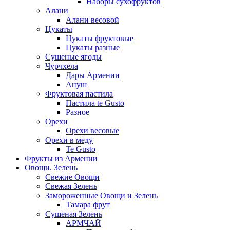
Наборы сухофруктов
Алани
Алани весовой
Цукаты
Цукаты фруктовые
Цукаты разные
Сушеные ягоды
Чурчхела
Дары Армении
Ануш
Фруктовая пастила
Пастила te Gusto
Разное
Орехи
Орехи весовые
Орехи в меду
Te Gusto
Фрукты из Армении
Овощи. Зелень
Свежие Овощи
Свежая Зелень
Замороженные Овощи и Зелень
Тамара фрут
Сушеная Зелень
АРМЧАЙ