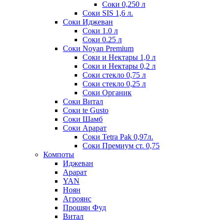
Соки 0,250 л
Соки SIS 1,6 л.
Соки Иджеван
Соки 1.0 л
Соки 0.25 л
Соки Noyan Premium
Соки и Нектары 1,0 л
Соки и Нектары 0,2 л
Соки стекло 0,75 л
Соки стекло 0,25 л
Соки Органик
Соки Витал
Соки te Gusto
Соки Шамб
Соки Арарат
Соки Tetra Pak 0,97л.
Соки Премиум ст. 0,75
Компоты
Иджеван
Арарат
YAN
Ноян
Агроянс
Прошян Фуд
Витал