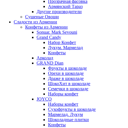
Прозрачная фасовка
Армянский Тараз
Другие производители
Сушеные Овощи
Сладости из Армении
Конфеты из Армении
Sonuar. Mark Sevouni
Grand Candy
Набор Конфет
Лукум. Мармелад
Конфеты
Арколад
GRAND Dian
Фрукты в шоколаде
Орехи в шоколаде
Драже в шоколаде
ШокоХит в шоколаде
Семечки в шоколаде
Наборы конфет
JOYCO
Наборы конфет
Сухофрукты в шоколаде
Мармелад. Лукум
Шоколадные плитки
Конфеты