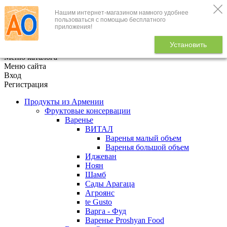
Нашим интернет-магазином намного удобнее
+7 (495) 646-888-1
пользоваться с помощью бесплатного
приложения!
В корзине
0
товаров
Установить
x
Меню каталога
Меню сайта
Вход
Регистрация
Продукты из Армении
Фруктовые консервации
Варенье
ВИТАЛ
Варенья малый объем
Варенья большой объем
Иджеван
Ноян
Шамб
Сады Арагаца
Агроянс
te Gusto
Варга - Фуд
Варенье Proshyan Food