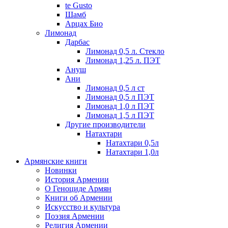
te Gusto
Шамб
Арцах Био
Лимонад
Дарбас
Лимонад 0,5 л. Стекло
Лимонад 1,25 л. ПЭТ
Ануш
Ани
Лимонад 0,5 л ст
Лимонад 0,5 л ПЭТ
Лимонад 1,0 л ПЭТ
Лимонад 1,5 л ПЭТ
Другие производители
Натахтари
Натахтари 0,5л
Натахтари 1,0л
Армянские книги
Новинки
История Армении
О Геноциде Армян
Книги об Армении
Иcкусство и культура
Поэзия Армении
Религия Армении