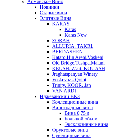
Армянское Вино
Новинки
Старые вина
Элитные Вина
KARAS
Karas
Karas New
ZORAH
ALLURIA. TAKRI.
BERDASHEN
Kataro.Hin Areni.Voskeni
Old Bridge.Tushpa.Malani
KEUSH. Z’art. KOUASH
Jraghatspanyan Winery
Voskevaz - Qotot
Trinity. KOOR. Jan
VAN ARDI
Иджеванский ВКЗ
Коллекционные вина
Виноградные вина
Вина 0,75 л
Большой объем
Эксклюзивные вина
Фруктовые вина
Cувенирные вина