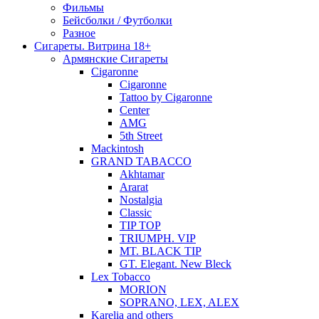
Фильмы
Бейсболки / Футболки
Разное
Сигареты. Витрина 18+
Армянские Сигареты
Cigaronne
Cigaronne
Tattoo by Cigaronne
Center
AMG
5th Street
Mackintosh
GRAND TABACCO
Akhtamar
Ararat
Nostalgia
Classic
TIP TOP
TRIUMPH. VIP
MT. BLACK TIP
GT. Elegant. New Bleck
Lex Tobacco
MORION
SOPRANO, LEX, ALEX
Karelia and others