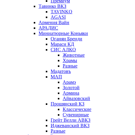
Премиум
Тавинко ВКЗ
TAVINKO
AGASI
Армения Вайн
АРАДИС
Миниатюрные Коньяки
Оганян Бренди
Мараси КД
СИС АЛКО
Животные
Храмы
Разные
Мадатовъ
МАП
Арамэ
Золотой
Армина
Айвазовский
Прошянский КЗ
Классические
Сувенирные
Грейт Велли АВКЗ
Иджеванский ВКЗ
Разные