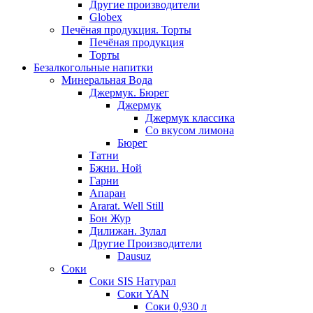
Другие производители
Globex
Печёная продукция. Торты
Печёная продукция
Торты
Безалкогольные напитки
Минеральная Вода
Джермук. Бюрег
Джермук
Джермук классика
Со вкусом лимона
Бюрег
Татни
Бжни. Ной
Гарни
Апаран
Ararat. Well Still
Бон Жур
Дилижан. Зулал
Другие Производители
Dausuz
Соки
Соки SIS Натурал
Соки YAN
Соки 0,930 л