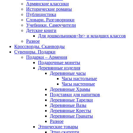
Армянские классики
Исторические романы
Публицистика
Словари. Разговорники
Учебники. Самоучители
Детские книги
Для дошкольников<br> и младших классов
Разное
Кроссворды. Сканворды
Сувениры. Подарки
Подарки – Армения
Подарочные монеты
Деревянные изделия
Деревянные часы
Часы настольные
Часы настенные
Деревянные Храмы
Подставки для напитков
Деревянные Тарелки
Деревянные Вазы
Деревянные Кресты
Деревянные Гранаты
Разное
Этнические товары
Этно скатерти