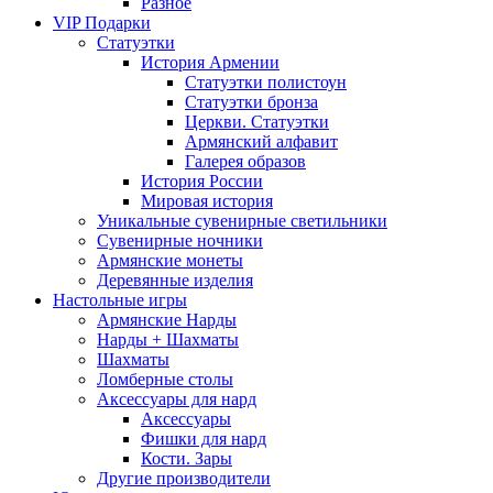
Разное
VIP Подарки
Статуэтки
История Армении
Статуэтки полистоун
Статуэтки бронза
Церкви. Статуэтки
Армянский алфавит
Галерея образов
История России
Мировая история
Уникальные сувенирные светильники
Сувенирные ночники
Армянские монеты
Деревянные изделия
Настольные игры
Армянские Нарды
Нарды + Шахматы
Шахматы
Ломберные столы
Аксессуары для нард
Аксессуары
Фишки для нард
Кости. Зары
Другие производители