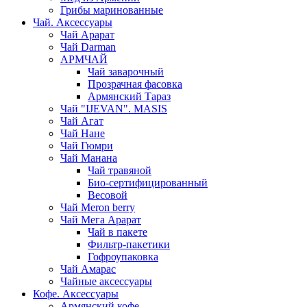
Грибы маринованные
Чай. Аксессуары
Чай Арарат
Чай Darman
АРМЧАЙ
Чай заварочный
Прозрачная фасовка
Армянский Тараз
Чай "IJEVAN". MASIS
Чай Агат
Чай Нане
Чай Гюмри
Чай Манана
Чай травяной
Био-сертифицированный
Весовой
Чай Meron berry
Чай Мега Арарат
Чай в пакете
Фильтр-пакетики
Гофроупаковка
Чай Амарас
Чайные аксессуары
Кофе. Аксессуары
Армянский кофе