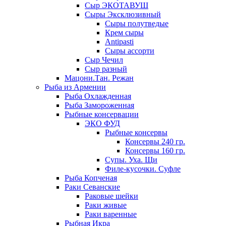
Сыр ЭКОТАВУШ
Сыры Эксклюзивный
Сыры полутведые
Крем сыры
Antipasti
Сыры ассорти
Сыр Чечил
Сыр разный
Мацони.Тан. Режан
Рыба из Армении
Рыба Охлажденная
Рыба Замороженная
Рыбные консервации
ЭКО ФУД
Рыбные консервы
Консервы 240 гр.
Консервы 160 гр.
Супы. Уха. Щи
Филе-кусочки. Суфле
Рыба Копченая
Раки Севанские
Раковые шейки
Раки живые
Раки варенные
Рыбная Икра