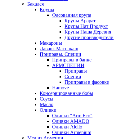
Бакалея
Крупы
Фасованная крупа
Крупы Арарат
Крупы Нат Продукт
Крупы Наша Деревня
Другие производители
Макароны
Лаваш. Матнакаш
Приправы. Специи
Приправы в банке
АРМСПЕЦИИ
Приправы
Специи
Приправы в фасовке
Hamove
Консервированные бобы
Соусы
Масло
Оливки
Оливки "Arm Eco"
Оливки AMADO
Оливки Aiello
Оливки Armenium
Мед из Армении