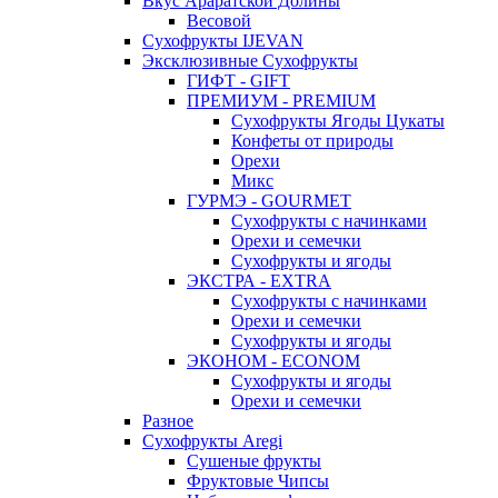
Вкус Араратской Долины
Весовой
Сухофрукты IJEVAN
Эксклюзивные Сухофрукты
ГИФТ - GIFT
ПРЕМИУМ - PREMIUM
Сухофрукты Ягоды Цукаты
Конфеты от природы
Орехи
Микс
ГУРМЭ - GOURMET
Сухофрукты с начинками
Орехи и семечки
Сухофрукты и ягоды
ЭКСТРА - EXTRA
Сухофрукты с начинками
Орехи и семечки
Сухофрукты и ягоды
ЭКОНОМ - ECONOM
Сухофрукты и ягоды
Орехи и семечки
Разное
Сухофрукты Aregi
Сушеные фрукты
Фруктовые Чипсы