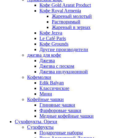
Кофе Gold Ararat Product
Кофе Royal Armenia
Жареный молотый
Растворимый
Жареный в зернах
Кофе Jezva
Le Café Paris
Кофе Grounds
Другие производители
джезва для кофе
Джезва
Джезва с песком
Джезва индукционной
Кофемолки
Edik Balyan
Классичиские
Мини
Кофейные чашки
Глиняные чашки
Фарфоровые чашки
Медные кофейные чашки
Сухофрукты. Орехи
Сухофрукты
Подарочные наборы