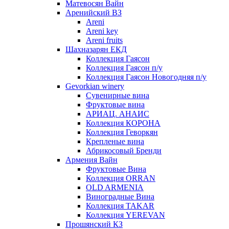
Матевосян Вайн
Аренийский ВЗ
Areni
Areni key
Areni fruits
Шахназарян ЕКД
Коллекция Гаясон
Коллекция Гаясон п/у
Коллекция Гаясон Новогодняя п/у
Gevorkian winery
Сувенирные вина
Фруктовые вина
АРИАЦ. АНАИС
Коллекция КОРОНА
Коллекция Геворкян
Крепленые вина
Абрикосовый Бренди
Армения Вайн
Фруктовые Вина
Коллекция ORRAN
OLD ARMENIA
Виноградные Вина
Коллекция TAKAR
Коллекция YEREVAN
Прошянский КЗ