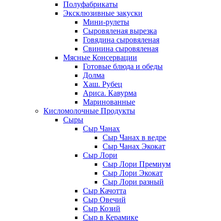
Полуфабрикаты
Эксклюзивные закуски
Мини-рулеты
Сыровяленая вырезка
Говядина сыровяленая
Свинина сыровяленая
Мясные Консервации
Готовые блюда и обеды
Долма
Хаш. Рубец
Ариса. Кавурма
Маринованные
Кисломолочные Продукты
Сыры
Сыр Чанах
Сыр Чанах в ведре
Сыр Чанах Экокат
Сыр Лори
Сыр Лори Премиум
Сыр Лори Экокат
Сыр Лори разный
Сыр Качотта
Сыр Овечий
Сыр Козий
Сыр в Керамике