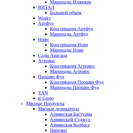
Маринады Иджеван
ВИТАЛ
Большой объем
Wosky
Артфуд
Консервация Артфуд
Маринады Артфуд
Ноян
Консервация Ноян
Маринады Ноян
Сады Арагаца
Агроянс
Консервация Агроянс
Маринады Агроянс
Прошян Фуд
Консервация Прошян Фуд
Маринады Прошян Фуд
YAN
te Gusto
Мясные Продукты
Мясные деликатесы
Армянская Бастурма
Армянский Суджух
Армянская Колбаса
Нарезки