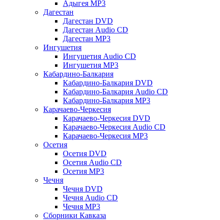
Адыгея MP3
Дагестан
Дагестан DVD
Дагестан Audio CD
Дагестан MP3
Ингушетия
Ингушетия Audio CD
Ингушетия MP3
Кабардино-Балкария
Кабардино-Балкария DVD
Кабардино-Балкария Audio CD
Кабардино-Балкария MP3
Карачаево-Черкесия
Карачаево-Черкесия DVD
Карачаево-Черкесия Audio CD
Карачаево-Черкесия MP3
Осетия
Осетия DVD
Осетия Audio CD
Осетия MP3
Чечня
Чечня DVD
Чечня Audio CD
Чечня MP3
Сборники Кавказа