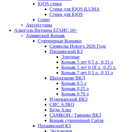
IQOS стики
Стики для IQOS ILUMA
Стики для IQOS
Сenter
Акссессуары
Алкоголь Витрина ЕГАИС 18+
Армянский Коньяк
Сувенирные Коньяки
Символы Нового 2026 Года
Прошянский КЗ
Элитные
Коньяк 5 лет 0,5 л., 0,33 л
Коньяк 5 лет 0,18 л., 0,25 л.
Коньяк 7 лет 0,5 л., 0,33 л
Шахназарян ВКД
Коньяк 0,5 л
Коньяк 0,25 л
Коньяк 0,70 л
Иджеванский ВКЗ
СИС АЛКО
Веди Алко
САМКОН / Тавинко ВКЗ
Коньяк сувенирный Сабля
Прошянский КЗ
Эксклюзив