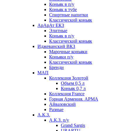
Коньяк в п/у
Коньяк в тубе
Спиртные напитки
Классический коньяк
АрАрАт ЕКЗ
Элитные
Коньяк в п/у
Классический коньяк
Иджеванский ВКЗ
Марочные коньяки
Коньяки п/у
Классический коньяк
Бренди
МАП
Коллекция Золотой
Объем 0,5 л
Коньяк 0,7 л
Коллекция France
Горная Армения. АРМА
Айвазовский
Разные
А.К.З.
А.К.З. п/у
Grand Sargis
URARTU