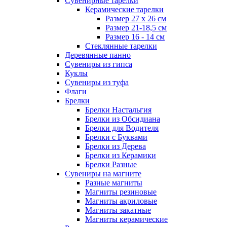
Сувенирные тарелки
Керамические тарелки
Размер 27 х 26 см
Размер 21-18,5 см
Размер 16 - 14 см
Стеклянные тарелки
Деревянные панно
Сувениры из гипса
Куклы
Сувениры из туфа
Флаги
Брелки
Брелки Настальгия
Брелки из Обсидиана
Брелки для Водителя
Брелки с Буквами
Брелки из Дерева
Брелки из Керамики
Брелки Разные
Сувениры на магните
Разные магниты
Магниты резиновые
Магниты акриловые
Магниты закатные
Магниты керамические