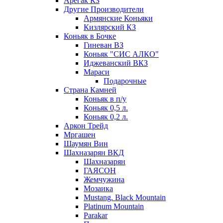
Арегак КЗ
Другие Производители
Армянские Коньяки
Кизлярский КЗ
Коньяк в Бочке
Гиневан ВЗ
Коньяк "СИС АЛКО"
Иджеванский ВКЗ
Мараси
Подарочные
Страна Камней
Коньяк в п/у
Коньяк 0,5 л.
Коньяк 0,2 л.
Аркон Трейд
Мргашен
Шаумян Вин
Шахназарян ВКД
Шахназарян
ГАЯСОН
Жемчужина
Мозаика
Mustang. Black Mountain
Platinum Mountain
Parakar