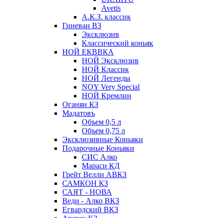
Avetis
А.К.З. классик
Гиневан ВЗ
Эксклюзив
Классический коньяк
НОЙ ЕКВВКА
НОЙ Эксклюзив
НОЙ Классик
НОЙ Легенды
NOY Very Speсial
НОЙ Кремлин
Оганян КЗ
Мадатовъ
Объем 0,5 л
Объем 0,75 л
Эксклюзивные Коньяки
Подарочные Коньяки
СИС Алко
Мараси КД
Грейт Велли АВКЗ
САМКОН КЗ
САЯТ - НОВА
Веди - Алко ВКЗ
Егвардский ВКЗ