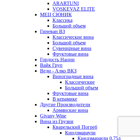
ARARTUNI
VOSKEVAZ ELITE
МЕЦ СЮНИК
Классика
Большой объем
Гиневан ВЗ
Классические вина
Большой объем
Сувенирные вина
Фруктовые вина
Гордость Нации
Вайк Груп
Веди - Алко ВКЗ
Виноградные вина
Классические
Большой объем
Фруктовые вина
В керамике
Другие Производители
Армянские вина
Givany Wine
Вина из Грузии
Кварельский Погреб
Киндзмараули
Киндзмараули 0,75л