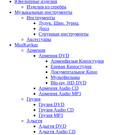
Ювелирные изделия
Изделия из серебра
Музыкальные инструменты
Инструменты
Дудук. Шви. Зурна.
Доол
Струнные инструменты
Аксессуары
MuzKavkaz
Армения
Армения DVD
Арменфильм Киностудия
Ереван Киностудия
Документальное Кино
Мультфильмы
Blu-ray. HD DVD
Армения Audio CD
Армения Audio MP3
Грузия
Грузия DVD
Грузия Audio CD
Грузия MP3
Адыгея
Адыгея DVD
Адыгея Audio CD