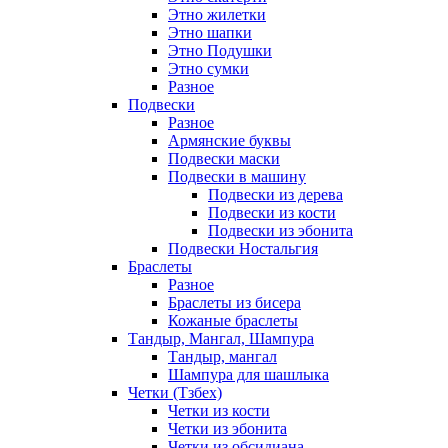
Этно жилетки
Этно шапки
Этно Подушки
Этно сумки
Разное
Подвески
Разное
Армянские буквы
Подвески маски
Подвески в машину
Подвески из дерева
Подвески из кости
Подвески из эбонита
Подвески Ностальгия
Браслеты
Разное
Браслеты из бисера
Кожаные браслеты
Тандыр, Мангал, Шампура
Тандыр, мангал
Шампура для шашлыка
Четки (Тзбех)
Четки из кости
Четки из эбонита
Четки из обсидиана