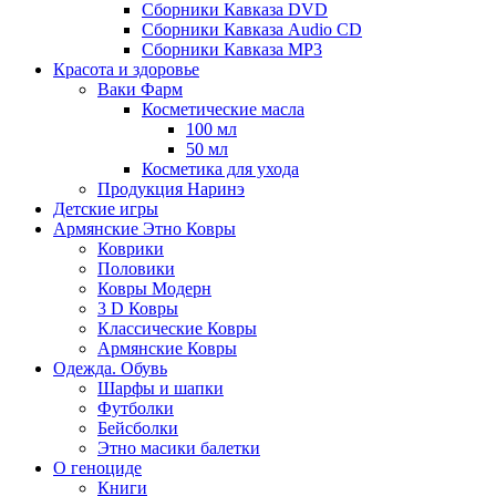
Сборники Кавказа DVD
Сборники Кавказа Audio CD
Сборники Кавказа MP3
Красота и здоровье
Ваки Фарм
Косметические масла
100 мл
50 мл
Косметика для ухода
Продукция Наринэ
Детские игры
Армянские Этно Ковры
Коврики
Половики
Ковры Модерн
3 D Ковры
Классические Ковры
Армянские Ковры
Одежда. Обувь
Шарфы и шапки
Футболки
Бейсболки
Этно масики балетки
О геноциде
Книги