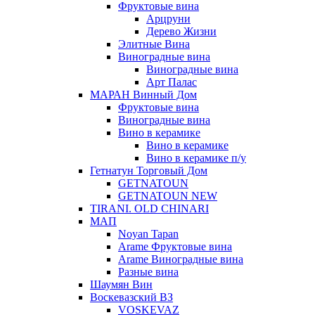
Фруктовые вина
Арцруни
Дерево Жизни
Элитные Вина
Виноградные вина
Виноградные вина
Арт Палас
МАРАН Винный Дом
Фруктовые вина
Виноградные вина
Вино в керамике
Вино в керамике
Вино в керамике п/у
Гетнатун Торговый Дом
GETNATOUN
GETNATOUN NEW
TIRANI. OLD CHINARI
МАП
Noyan Tapan
Arame Фруктовые вина
Arame Виноградные вина
Разные вина
Шаумян Вин
Воскевазский ВЗ
VOSKEVAZ