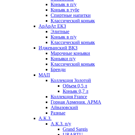
Коньяк в п/у
Коньяк в тубе
Спиртные напитки
Классический коньяк
АрАрАт ЕКЗ
Элитные
Коньяк в п/у
Классический коньяк
Иджеванский ВКЗ
Марочные коньяки
Коньяки п/у
Классический коньяк
Бренди
МАП
Коллекция Золотой
Объем 0,5 л
Коньяк 0,7 л
Коллекция France
Горная Армения. АРМА
Айвазовский
Разные
А.К.З.
А.К.З. п/у
Grand Sargis
URARTU