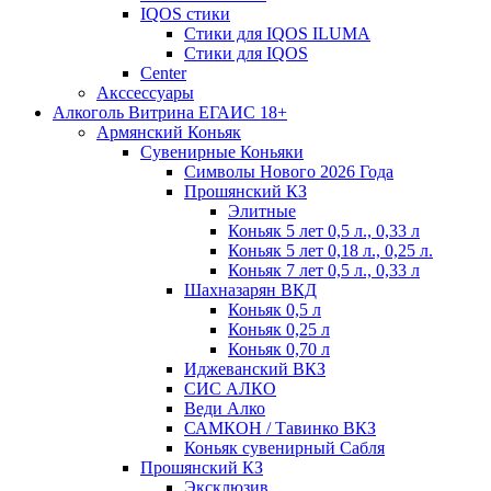
IQOS стики
Стики для IQOS ILUMA
Стики для IQOS
Сenter
Акссессуары
Алкоголь Витрина ЕГАИС 18+
Армянский Коньяк
Сувенирные Коньяки
Символы Нового 2026 Года
Прошянский КЗ
Элитные
Коньяк 5 лет 0,5 л., 0,33 л
Коньяк 5 лет 0,18 л., 0,25 л.
Коньяк 7 лет 0,5 л., 0,33 л
Шахназарян ВКД
Коньяк 0,5 л
Коньяк 0,25 л
Коньяк 0,70 л
Иджеванский ВКЗ
СИС АЛКО
Веди Алко
САМКОН / Тавинко ВКЗ
Коньяк сувенирный Сабля
Прошянский КЗ
Эксклюзив