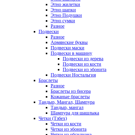
Этно жилетки
Этно шапки
Этно Подушки
Этно сумки
Разное
Подвески
Разное
Армянские буквы
Подвески маски
Подвески в машину
Подвески из дерева
Подвески из кости
Подвески из эбонита
Подвески Ностальгия
Браслеты
Разное
Браслеты из бисера
Кожаные браслеты
Тандыр, Мангал, Шампура
Тандыр, мангал
Шампура для шашлыка
Четки (Тзбех)
Четки из кости
Четки из эбонита
Четки из обсидиана