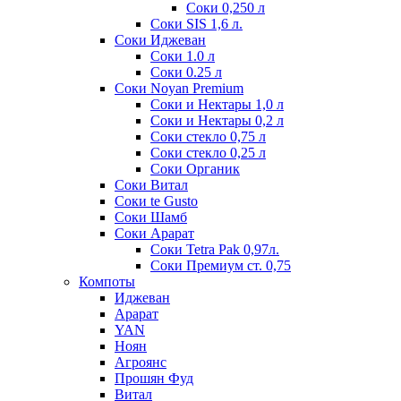
Соки 0,250 л
Соки SIS 1,6 л.
Соки Иджеван
Соки 1.0 л
Соки 0.25 л
Соки Noyan Premium
Соки и Нектары 1,0 л
Соки и Нектары 0,2 л
Соки стекло 0,75 л
Соки стекло 0,25 л
Соки Органик
Соки Витал
Соки te Gusto
Соки Шамб
Соки Арарат
Соки Tetra Pak 0,97л.
Соки Премиум ст. 0,75
Компоты
Иджеван
Арарат
YAN
Ноян
Агроянс
Прошян Фуд
Витал