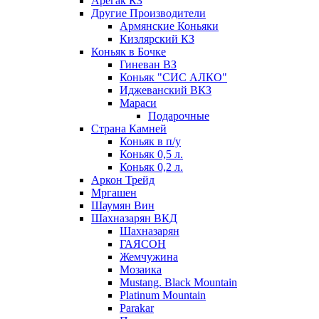
Арегак КЗ
Другие Производители
Армянские Коньяки
Кизлярский КЗ
Коньяк в Бочке
Гиневан ВЗ
Коньяк "СИС АЛКО"
Иджеванский ВКЗ
Мараси
Подарочные
Страна Камней
Коньяк в п/у
Коньяк 0,5 л.
Коньяк 0,2 л.
Аркон Трейд
Мргашен
Шаумян Вин
Шахназарян ВКД
Шахназарян
ГАЯСОН
Жемчужина
Мозаика
Mustang. Black Mountain
Platinum Mountain
Parakar