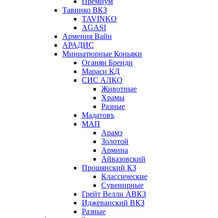
Премиум
Тавинко ВКЗ
TAVINKO
AGASI
Армения Вайн
АРАДИС
Миниатюрные Коньяки
Оганян Бренди
Мараси КД
СИС АЛКО
Животные
Храмы
Разные
Мадатовъ
МАП
Арамэ
Золотой
Армина
Айвазовский
Прошянский КЗ
Классические
Сувенирные
Грейт Велли АВКЗ
Иджеванский ВКЗ
Разные