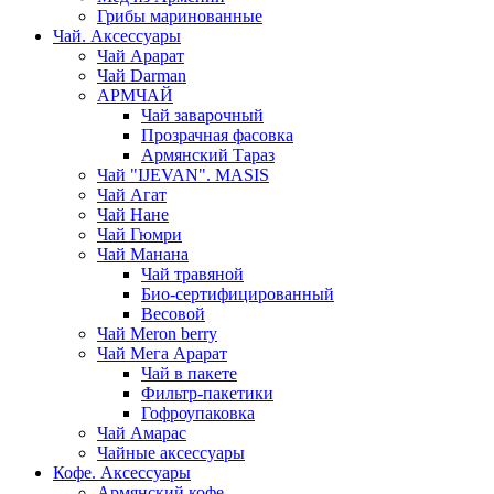
Грибы маринованные
Чай. Аксессуары
Чай Арарат
Чай Darman
АРМЧАЙ
Чай заварочный
Прозрачная фасовка
Армянский Тараз
Чай "IJEVAN". MASIS
Чай Агат
Чай Нане
Чай Гюмри
Чай Манана
Чай травяной
Био-сертифицированный
Весовой
Чай Meron berry
Чай Мега Арарат
Чай в пакете
Фильтр-пакетики
Гофроупаковка
Чай Амарас
Чайные аксессуары
Кофе. Аксессуары
Армянский кофе