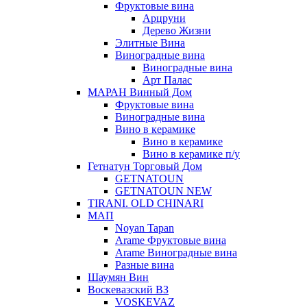
Фруктовые вина
Арцруни
Дерево Жизни
Элитные Вина
Виноградные вина
Виноградные вина
Арт Палас
МАРАН Винный Дом
Фруктовые вина
Виноградные вина
Вино в керамике
Вино в керамике
Вино в керамике п/у
Гетнатун Торговый Дом
GETNATOUN
GETNATOUN NEW
TIRANI. OLD CHINARI
МАП
Noyan Tapan
Arame Фруктовые вина
Arame Виноградные вина
Разные вина
Шаумян Вин
Воскевазский ВЗ
VOSKEVAZ