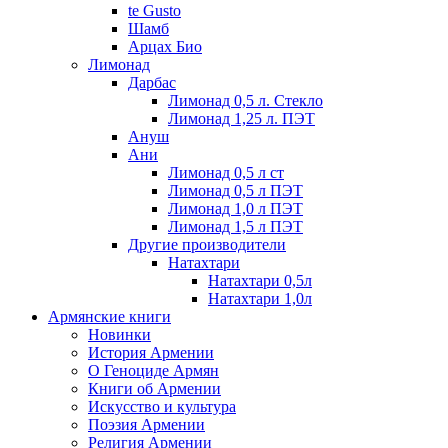
te Gusto
Шамб
Арцах Био
Лимонад
Дарбас
Лимонад 0,5 л. Стекло
Лимонад 1,25 л. ПЭТ
Ануш
Ани
Лимонад 0,5 л ст
Лимонад 0,5 л ПЭТ
Лимонад 1,0 л ПЭТ
Лимонад 1,5 л ПЭТ
Другие производители
Натахтари
Натахтари 0,5л
Натахтари 1,0л
Армянские книги
Новинки
История Армении
О Геноциде Армян
Книги об Армении
Иcкусство и культура
Поэзия Армении
Религия Армении