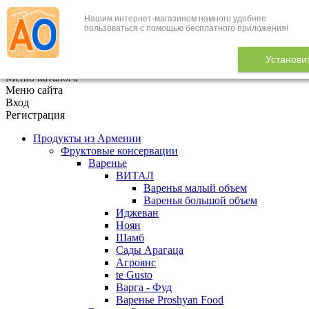
Нашим интернет-магазином намного удобнее
+7 (495) 646-888-1
пользоваться с помощью бесплатного приложения!
В корзине
0
товаров
Установи
x
Меню каталога
Меню сайта
Вход
Регистрация
Продукты из Армении
Фруктовые консервации
Варенье
ВИТАЛ
Варенья малый объем
Варенья большой объем
Иджеван
Ноян
Шамб
Сады Арагаца
Агроянс
te Gusto
Варга - Фуд
Варенье Proshyan Food