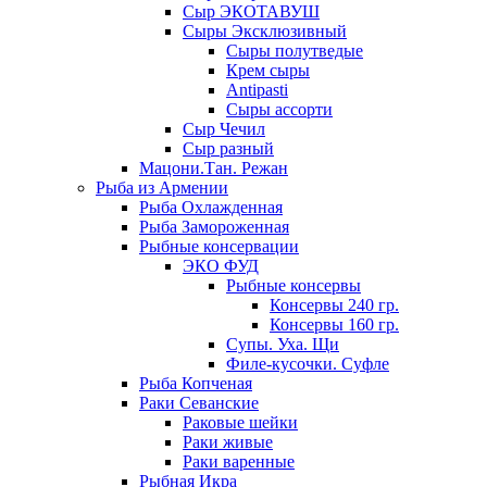
Сыр ЭКОТАВУШ
Сыры Эксклюзивный
Сыры полутведые
Крем сыры
Antipasti
Сыры ассорти
Сыр Чечил
Сыр разный
Мацони.Тан. Режан
Рыба из Армении
Рыба Охлажденная
Рыба Замороженная
Рыбные консервации
ЭКО ФУД
Рыбные консервы
Консервы 240 гр.
Консервы 160 гр.
Супы. Уха. Щи
Филе-кусочки. Суфле
Рыба Копченая
Раки Севанские
Раковые шейки
Раки живые
Раки варенные
Рыбная Икра