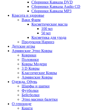
Сборники Кавказа DVD
Сборники Кавказа Audio CD
Сборники Кавказа MP3
Красота и здоровье
Ваки Фарм
Косметические масла
100 мл
50 мл
Косметика для ухода
Продукция Наринэ
Детские игры
Армянские Этно Ковры
Коврики
Половики
Ковры Модерн
3 D Ковры
Классические Ковры
Армянские Ковры
Одежда. Обувь
Шарфы и шапки
Футболки
Бейсболки
Этно масики балетки
О геноциде
Книги