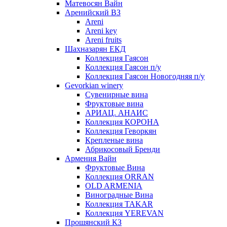
Матевосян Вайн
Аренийский ВЗ
Areni
Areni key
Areni fruits
Шахназарян ЕКД
Коллекция Гаясон
Коллекция Гаясон п/у
Коллекция Гаясон Новогодняя п/у
Gevorkian winery
Сувенирные вина
Фруктовые вина
АРИАЦ. АНАИС
Коллекция КОРОНА
Коллекция Геворкян
Крепленые вина
Абрикосовый Бренди
Армения Вайн
Фруктовые Вина
Коллекция ORRAN
OLD ARMENIA
Виноградные Вина
Коллекция TAKAR
Коллекция YEREVAN
Прошянский КЗ