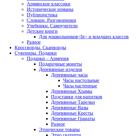
Армянские классики
Исторические романы
Публицистика
Словари. Разговорники
Учебники. Самоучители
Детские книги
Для дошкольников<br> и младших классов
Разное
Кроссворды. Сканворды
Сувениры. Подарки
Подарки – Армения
Подарочные монеты
Деревянные изделия
Деревянные часы
Часы настольные
Часы настенные
Деревянные Храмы
Подставки для напитков
Деревянные Тарелки
Деревянные Вазы
Деревянные Кресты
Деревянные Гранаты
Разное
Этнические товары
Этно скатерти