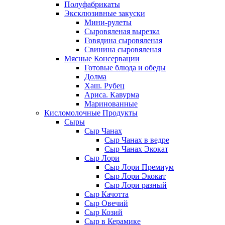
Полуфабрикаты
Эксклюзивные закуски
Мини-рулеты
Сыровяленая вырезка
Говядина сыровяленая
Свинина сыровяленая
Мясные Консервации
Готовые блюда и обеды
Долма
Хаш. Рубец
Ариса. Кавурма
Маринованные
Кисломолочные Продукты
Сыры
Сыр Чанах
Сыр Чанах в ведре
Сыр Чанах Экокат
Сыр Лори
Сыр Лори Премиум
Сыр Лори Экокат
Сыр Лори разный
Сыр Качотта
Сыр Овечий
Сыр Козий
Сыр в Керамике