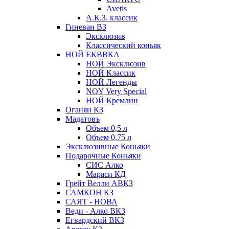
Avetis
А.К.З. классик
Гиневан ВЗ
Эксклюзив
Классический коньяк
НОЙ ЕКВВКА
НОЙ Эксклюзив
НОЙ Классик
НОЙ Легенды
NOY Very Speсial
НОЙ Кремлин
Оганян КЗ
Мадатовъ
Объем 0,5 л
Объем 0,75 л
Эксклюзивные Коньяки
Подарочные Коньяки
СИС Алко
Мараси КД
Грейт Велли АВКЗ
САМКОН КЗ
САЯТ - НОВА
Веди - Алко ВКЗ
Егвардский ВКЗ