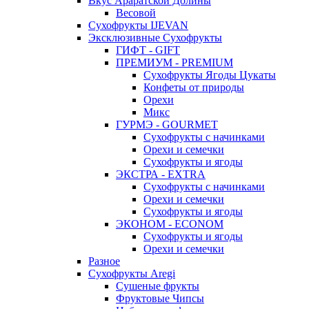
Вкус Араратской Долины
Весовой
Сухофрукты IJEVAN
Эксклюзивные Сухофрукты
ГИФТ - GIFT
ПРЕМИУМ - PREMIUM
Сухофрукты Ягоды Цукаты
Конфеты от природы
Орехи
Микс
ГУРМЭ - GOURMET
Сухофрукты с начинками
Орехи и семечки
Сухофрукты и ягоды
ЭКСТРА - EXTRA
Сухофрукты с начинками
Орехи и семечки
Сухофрукты и ягоды
ЭКОНОМ - ECONOM
Сухофрукты и ягоды
Орехи и семечки
Разное
Сухофрукты Aregi
Сушеные фрукты
Фруктовые Чипсы