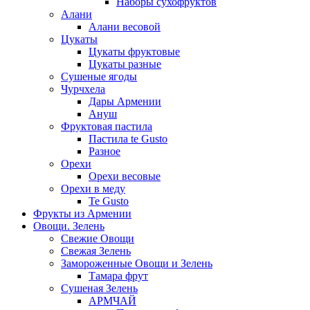
Наборы сухофруктов
Алани
Алани весовой
Цукаты
Цукаты фруктовые
Цукаты разные
Сушеные ягоды
Чурчхела
Дары Армении
Ануш
Фруктовая пастила
Пастила te Gusto
Разное
Орехи
Орехи весовые
Орехи в меду
Te Gusto
Фрукты из Армении
Овощи. Зелень
Свежие Овощи
Свежая Зелень
Замороженные Овощи и Зелень
Тамара фрут
Сушеная Зелень
АРМЧАЙ