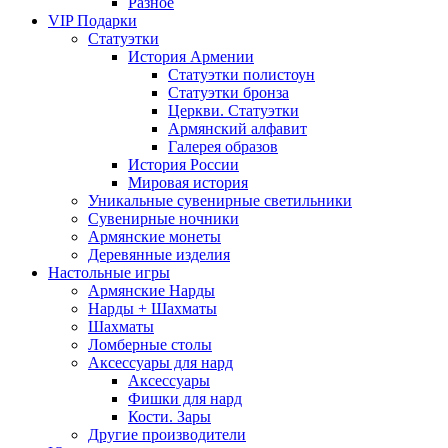
Разное
VIP Подарки
Статуэтки
История Армении
Статуэтки полистоун
Статуэтки бронза
Церкви. Статуэтки
Армянский алфавит
Галерея образов
История России
Мировая история
Уникальные сувенирные светильники
Сувенирные ночники
Армянские монеты
Деревянные изделия
Настольные игры
Армянские Нарды
Нарды + Шахматы
Шахматы
Ломберные столы
Аксессуары для нард
Аксессуары
Фишки для нард
Кости. Зары
Другие производители