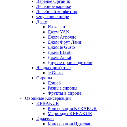
Варенье Органик
Лечебное варенье
Лечебный конфитюр
Фруктовое пюре
Джем
Иджеван
Джем YAN
Джем Агроянс
Джем Фрут Ланд
Джем te Gusto
Джем Шамб
Джем Ararat
Другие производители
Ягоды протёртые
te Gusto
Сиропы
Дошаб
Разные сиропы
Фрукты в сиропе
Овощные Консервации
KERAKUR
Консервация KERAKUR
Маринады KERAKUR
Иджеван
Консервация Иджеван