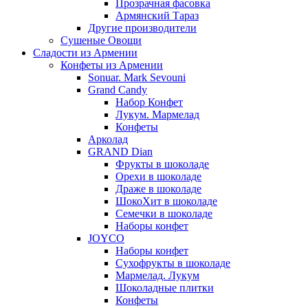
Прозрачная фасовка
Армянский Тараз
Другие производители
Сушеные Овощи
Сладости из Армении
Конфеты из Армении
Sonuar. Mark Sevouni
Grand Candy
Набор Конфет
Лукум. Мармелад
Конфеты
Арколад
GRAND Dian
Фрукты в шоколаде
Орехи в шоколаде
Драже в шоколаде
ШокоХит в шоколаде
Семечки в шоколаде
Наборы конфет
JOYCO
Наборы конфет
Сухофрукты в шоколаде
Мармелад. Лукум
Шоколадные плитки
Конфеты