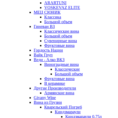
ARARTUNI
VOSKEVAZ ELITE
МЕЦ СЮНИК
Классика
Большой объем
Гиневан ВЗ
Классические вина
Большой объем
Сувенирные вина
Фруктовые вина
Гордость Нации
Вайк Груп
Веди - Алко ВКЗ
Виноградные вина
Классические
Большой объем
Фруктовые вина
В керамике
Другие Производители
Армянские вина
Givany Wine
Вина из Грузии
Кварельский Погреб
Киндзмараули
Киндзмараули 0,75л