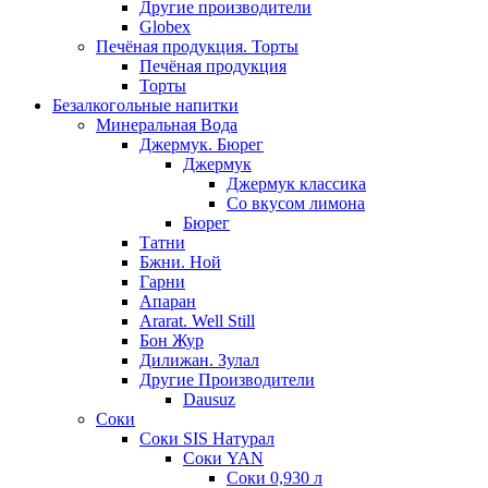
Другие производители
Globex
Печёная продукция. Торты
Печёная продукция
Торты
Безалкогольные напитки
Минеральная Вода
Джермук. Бюрег
Джермук
Джермук классика
Со вкусом лимона
Бюрег
Татни
Бжни. Ной
Гарни
Апаран
Ararat. Well Still
Бон Жур
Дилижан. Зулал
Другие Производители
Dausuz
Соки
Соки SIS Натурал
Соки YAN
Соки 0,930 л