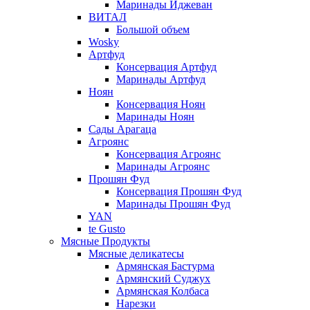
Маринады Иджеван
ВИТАЛ
Большой объем
Wosky
Артфуд
Консервация Артфуд
Маринады Артфуд
Ноян
Консервация Ноян
Маринады Ноян
Сады Арагаца
Агроянс
Консервация Агроянс
Маринады Агроянс
Прошян Фуд
Консервация Прошян Фуд
Маринады Прошян Фуд
YAN
te Gusto
Мясные Продукты
Мясные деликатесы
Армянская Бастурма
Армянский Суджух
Армянская Колбаса
Нарезки