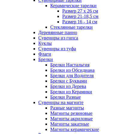
Сувенирные тарелки
Керамические тарелки
Размер 27 х 26 см
Размер 21-18,5 см
Размер 16 - 14 см
Стеклянные тарелки
Деревянные панно
Сувениры из гипса
Куклы
Сувениры из туфа
Флаги
Брелки
Брелки Настальгия
Брелки из Обсидиана
Брелки для Водителя
Брелки с Буквами
Брелки из Дерева
Брелки из Керамики
Брелки Разные
Сувениры на магните
Разные магниты
Магниты резиновые
Магниты акриловые
Магниты закатные
Магниты керамические