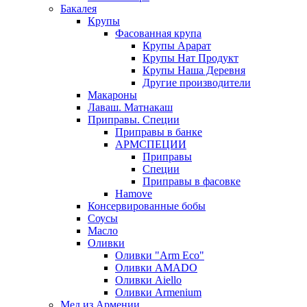
Бакалея
Крупы
Фасованная крупа
Крупы Арарат
Крупы Нат Продукт
Крупы Наша Деревня
Другие производители
Макароны
Лаваш. Матнакаш
Приправы. Специи
Приправы в банке
АРМСПЕЦИИ
Приправы
Специи
Приправы в фасовке
Hamove
Консервированные бобы
Соусы
Масло
Оливки
Оливки "Arm Eco"
Оливки AMADO
Оливки Aiello
Оливки Armenium
Мед из Армении