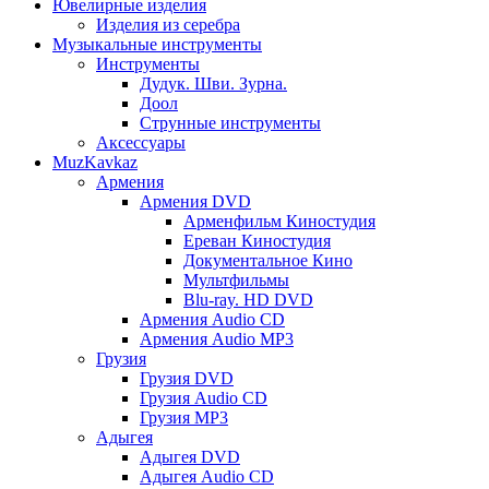
Ювелирные изделия
Изделия из серебра
Музыкальные инструменты
Инструменты
Дудук. Шви. Зурна.
Доол
Струнные инструменты
Аксессуары
MuzKavkaz
Армения
Армения DVD
Арменфильм Киностудия
Ереван Киностудия
Документальное Кино
Мультфильмы
Blu-ray. HD DVD
Армения Audio CD
Армения Audio MP3
Грузия
Грузия DVD
Грузия Audio CD
Грузия MP3
Адыгея
Адыгея DVD
Адыгея Audio CD