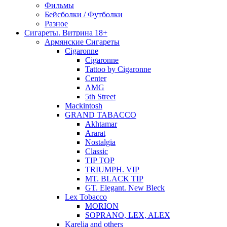
Фильмы
Бейсболки / Футболки
Разное
Сигареты. Витрина 18+
Армянские Сигареты
Cigaronne
Cigaronne
Tattoo by Cigaronne
Center
AMG
5th Street
Mackintosh
GRAND TABACCO
Akhtamar
Ararat
Nostalgia
Classic
TIP TOP
TRIUMPH. VIP
MT. BLACK TIP
GT. Elegant. New Bleck
Lex Tobacco
MORION
SOPRANO, LEX, ALEX
Karelia and others