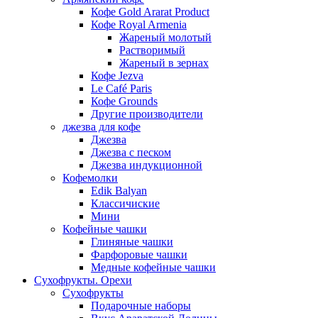
Кофе Gold Ararat Product
Кофе Royal Armenia
Жареный молотый
Растворимый
Жареный в зернах
Кофе Jezva
Le Café Paris
Кофе Grounds
Другие производители
джезва для кофе
Джезва
Джезва с песком
Джезва индукционной
Кофемолки
Edik Balyan
Классичиские
Мини
Кофейные чашки
Глиняные чашки
Фарфоровые чашки
Медные кофейные чашки
Сухофрукты. Орехи
Сухофрукты
Подарочные наборы