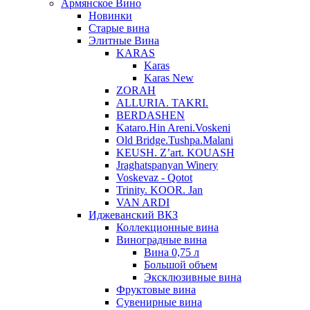
Армянское Вино
Новинки
Старые вина
Элитные Вина
KARAS
Karas
Karas New
ZORAH
ALLURIA. TAKRI.
BERDASHEN
Kataro.Hin Areni.Voskeni
Old Bridge.Tushpa.Malani
KEUSH. Z’art. KOUASH
Jraghatspanyan Winery
Voskevaz - Qotot
Trinity. KOOR. Jan
VAN ARDI
Иджеванский ВКЗ
Коллекционные вина
Виноградные вина
Вина 0,75 л
Большой объем
Эксклюзивные вина
Фруктовые вина
Cувенирные вина