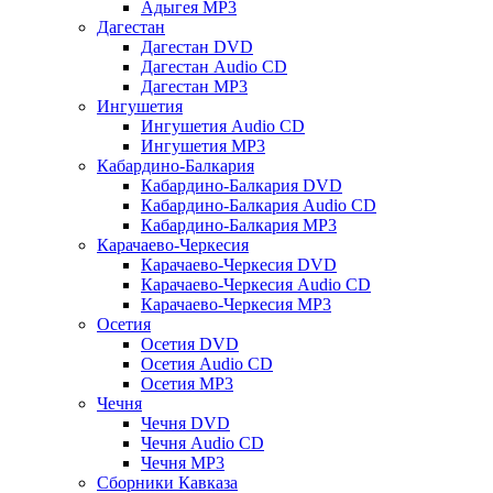
Адыгея MP3
Дагестан
Дагестан DVD
Дагестан Audio CD
Дагестан MP3
Ингушетия
Ингушетия Audio CD
Ингушетия MP3
Кабардино-Балкария
Кабардино-Балкария DVD
Кабардино-Балкария Audio CD
Кабардино-Балкария MP3
Карачаево-Черкесия
Карачаево-Черкесия DVD
Карачаево-Черкесия Audio CD
Карачаево-Черкесия MP3
Осетия
Осетия DVD
Осетия Audio CD
Осетия MP3
Чечня
Чечня DVD
Чечня Audio CD
Чечня MP3
Сборники Кавказа