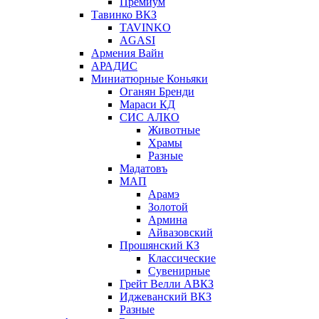
Премиум
Тавинко ВКЗ
TAVINKO
AGASI
Армения Вайн
АРАДИС
Миниатюрные Коньяки
Оганян Бренди
Мараси КД
СИС АЛКО
Животные
Храмы
Разные
Мадатовъ
МАП
Арамэ
Золотой
Армина
Айвазовский
Прошянский КЗ
Классические
Сувенирные
Грейт Велли АВКЗ
Иджеванский ВКЗ
Разные