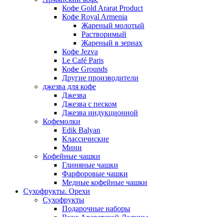
Кофе Gold Ararat Product
Кофе Royal Armenia
Жареный молотый
Растворимый
Жареный в зернах
Кофе Jezva
Le Café Paris
Кофе Grounds
Другие производители
джезва для кофе
Джезва
Джезва с песком
Джезва индукционной
Кофемолки
Edik Balyan
Классичиские
Мини
Кофейные чашки
Глиняные чашки
Фарфоровые чашки
Медные кофейные чашки
Сухофрукты. Орехи
Сухофрукты
Подарочные наборы