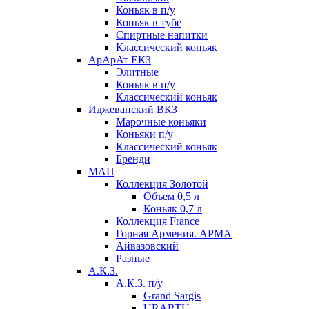
Коньяк в п/у
Коньяк в тубе
Спиртные напитки
Классический коньяк
АрАрАт ЕКЗ
Элитные
Коньяк в п/у
Классический коньяк
Иджеванский ВКЗ
Марочные коньяки
Коньяки п/у
Классический коньяк
Бренди
МАП
Коллекция Золотой
Объем 0,5 л
Коньяк 0,7 л
Коллекция France
Горная Армения. АРМА
Айвазовский
Разные
А.К.З.
А.К.З. п/у
Grand Sargis
URARTU