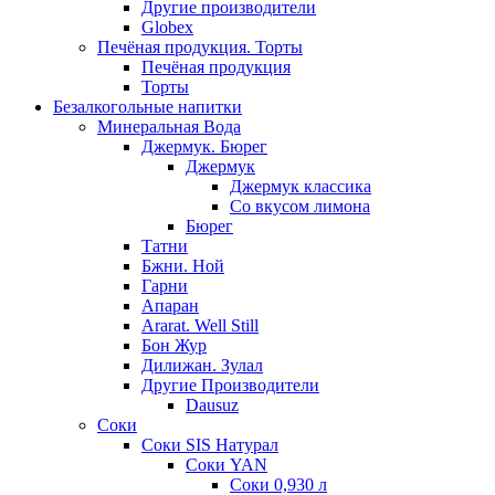
Другие производители
Globex
Печёная продукция. Торты
Печёная продукция
Торты
Безалкогольные напитки
Минеральная Вода
Джермук. Бюрег
Джермук
Джермук классика
Со вкусом лимона
Бюрег
Татни
Бжни. Ной
Гарни
Апаран
Ararat. Well Still
Бон Жур
Дилижан. Зулал
Другие Производители
Dausuz
Соки
Соки SIS Натурал
Соки YAN
Соки 0,930 л