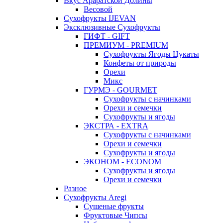
Вкус Араратской Долины
Весовой
Сухофрукты IJEVAN
Эксклюзивные Сухофрукты
ГИФТ - GIFT
ПРЕМИУМ - PREMIUM
Сухофрукты Ягоды Цукаты
Конфеты от природы
Орехи
Микс
ГУРМЭ - GOURMET
Сухофрукты с начинками
Орехи и семечки
Сухофрукты и ягоды
ЭКСТРА - EXTRA
Сухофрукты с начинками
Орехи и семечки
Сухофрукты и ягоды
ЭКОНОМ - ECONOM
Сухофрукты и ягоды
Орехи и семечки
Разное
Сухофрукты Aregi
Сушеные фрукты
Фруктовые Чипсы