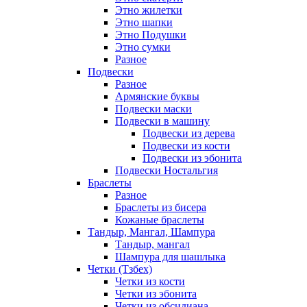
Этно жилетки
Этно шапки
Этно Подушки
Этно сумки
Разное
Подвески
Разное
Армянские буквы
Подвески маски
Подвески в машину
Подвески из дерева
Подвески из кости
Подвески из эбонита
Подвески Ностальгия
Браслеты
Разное
Браслеты из бисера
Кожаные браслеты
Тандыр, Мангал, Шампура
Тандыр, мангал
Шампура для шашлыка
Четки (Тзбех)
Четки из кости
Четки из эбонита
Четки из обсидиана