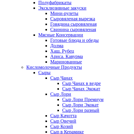
Полуфабрикаты
Эксклюзивные закуски
Мини-рулеты
Сыровяленая вырезка
Говядина сыровяленая
Свинина сыровяленая
Мясные Консервации
Готовые блюда и обеды
Долма
Хаш. Рубец
Ариса. Кавурма
Маринованные
Кисломолочные Продукты
Сыры
Сыр Чанах
Сыр Чанах в ведре
Сыр Чанах Экокат
Сыр Лори
Сыр Лори Премиум
Сыр Лори Экокат
Сыр Лори разный
Сыр Качотта
Сыр Овечий
Сыр Козий
Сыр в Керамике