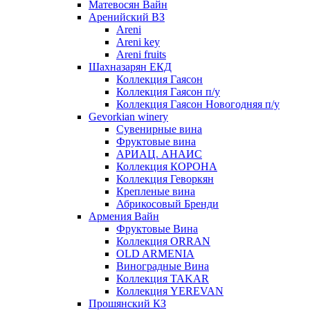
Матевосян Вайн
Аренийский ВЗ
Areni
Areni key
Areni fruits
Шахназарян ЕКД
Коллекция Гаясон
Коллекция Гаясон п/у
Коллекция Гаясон Новогодняя п/у
Gevorkian winery
Сувенирные вина
Фруктовые вина
АРИАЦ. АНАИС
Коллекция КОРОНА
Коллекция Геворкян
Крепленые вина
Абрикосовый Бренди
Армения Вайн
Фруктовые Вина
Коллекция ORRAN
OLD ARMENIA
Виноградные Вина
Коллекция TAKAR
Коллекция YEREVAN
Прошянский КЗ