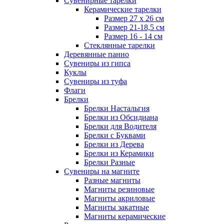
Сувенирные тарелки
Керамические тарелки
Размер 27 х 26 см
Размер 21-18,5 см
Размер 16 - 14 см
Стеклянные тарелки
Деревянные панно
Сувениры из гипса
Куклы
Сувениры из туфа
Флаги
Брелки
Брелки Настальгия
Брелки из Обсидиана
Брелки для Водителя
Брелки с Буквами
Брелки из Дерева
Брелки из Керамики
Брелки Разные
Сувениры на магните
Разные магниты
Магниты резиновые
Магниты акриловые
Магниты закатные
Магниты керамические