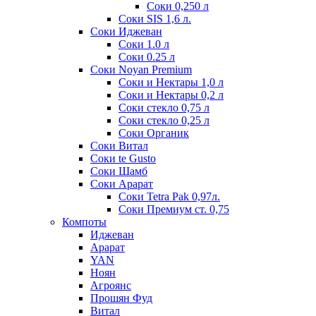
Соки 0,250 л
Соки SIS 1,6 л.
Соки Иджеван
Соки 1.0 л
Соки 0.25 л
Соки Noyan Premium
Соки и Нектары 1,0 л
Соки и Нектары 0,2 л
Соки стекло 0,75 л
Соки стекло 0,25 л
Соки Органик
Соки Витал
Соки te Gusto
Соки Шамб
Соки Арарат
Соки Tetra Pak 0,97л.
Соки Премиум ст. 0,75
Компоты
Иджеван
Арарат
YAN
Ноян
Агроянс
Прошян Фуд
Витал