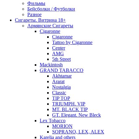
Фильмы
Бейсболки / Футболки
Разное
Сигареты. Витрина 18+
Армянские Сигареты
Cigaronne
Cigaronne
Tattoo by Cigaronne
Center
AMG
5th Street
Mackintosh
GRAND TABACCO
Akhtamar
Ararat
Nostalgia
Classic
TIP TOP
TRIUMPH. VIP
MT. BLACK TIP
GT. Elegant. New Bleck
Lex Tobacco
MORION
SOPRANO, LEX, ALEX
Karelia and others