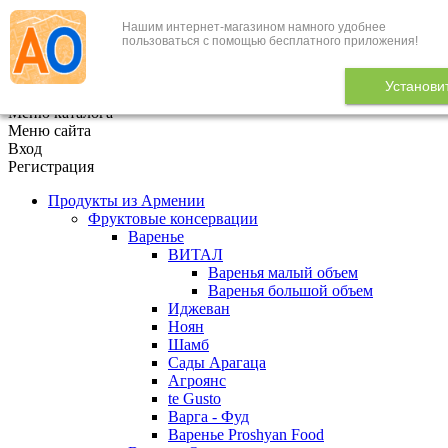
Нашим интернет-магазином намного удобнее
+7 (495) 646-888-1
пользоваться с помощью бесплатного приложения!
В корзине
0
товаров
Установи
x
Меню каталога
Меню сайта
Вход
Регистрация
Продукты из Армении
Фруктовые консервации
Варенье
ВИТАЛ
Варенья малый объем
Варенья большой объем
Иджеван
Ноян
Шамб
Сады Арагаца
Агроянс
te Gusto
Варга - Фуд
Варенье Proshyan Food