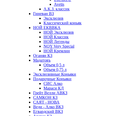
Avetis
А.К.З. классик
Гиневан ВЗ
Эксклюзив
Классический коньяк
НОЙ ЕКВВКА
НОЙ Эксклюзив
НОЙ Классик
НОЙ Легенды
NOY Very Speсial
НОЙ Кремлин
Оганян КЗ
Мадатовъ
Объем 0,5 л
Объем 0,75 л
Эксклюзивные Коньяки
Подарочные Коньяки
СИС Алко
Мараси КД
Грейт Велли АВКЗ
САМКОН КЗ
САЯТ - НОВА
Веди - Алко ВКЗ
Егвардский ВКЗ