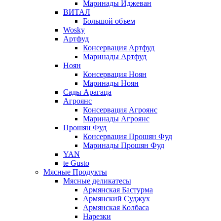
Маринады Иджеван
ВИТАЛ
Большой объем
Wosky
Артфуд
Консервация Артфуд
Маринады Артфуд
Ноян
Консервация Ноян
Маринады Ноян
Сады Арагаца
Агроянс
Консервация Агроянс
Маринады Агроянс
Прошян Фуд
Консервация Прошян Фуд
Маринады Прошян Фуд
YAN
te Gusto
Мясные Продукты
Мясные деликатесы
Армянская Бастурма
Армянский Суджух
Армянская Колбаса
Нарезки