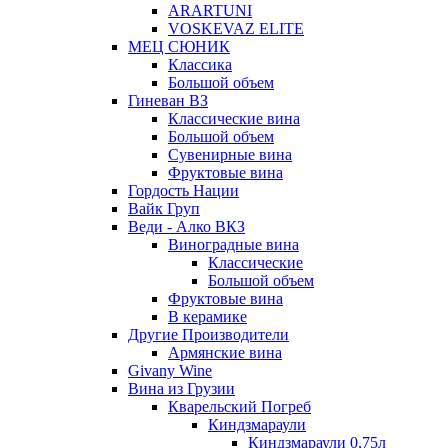
ARARTUNI
VOSKEVAZ ELITE
МЕЦ СЮНИК
Классика
Большой объем
Гиневан ВЗ
Классические вина
Большой объем
Сувенирные вина
Фруктовые вина
Гордость Нации
Вайк Груп
Веди - Алко ВКЗ
Виноградные вина
Классические
Большой объем
Фруктовые вина
В керамике
Другие Производители
Армянские вина
Givany Wine
Вина из Грузии
Кварельский Погреб
Киндзмараули
Киндзмараули 0,75л