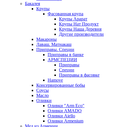
Бакалея
Крупы
Фасованная крупа
Крупы Арарат
Крупы Нат Продукт
Крупы Наша Деревня
Другие производители
Макароны
Лаваш. Матнакаш
Приправы. Специи
Приправы в банке
АРМСПЕЦИИ
Приправы
Специи
Приправы в фасовке
Hamove
Консервированные бобы
Соусы
Масло
Оливки
Оливки "Arm Eco"
Оливки AMADO
Оливки Aiello
Оливки Armenium
Мед из Армении