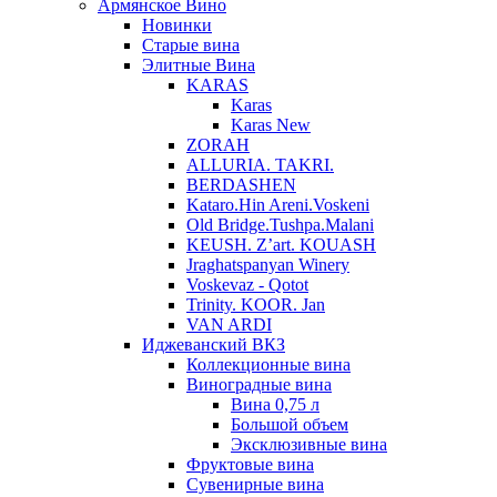
Армянское Вино
Новинки
Старые вина
Элитные Вина
KARAS
Karas
Karas New
ZORAH
ALLURIA. TAKRI.
BERDASHEN
Kataro.Hin Areni.Voskeni
Old Bridge.Tushpa.Malani
KEUSH. Z’art. KOUASH
Jraghatspanyan Winery
Voskevaz - Qotot
Trinity. KOOR. Jan
VAN ARDI
Иджеванский ВКЗ
Коллекционные вина
Виноградные вина
Вина 0,75 л
Большой объем
Эксклюзивные вина
Фруктовые вина
Cувенирные вина