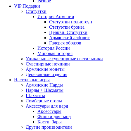
Разное
VIP Подарки
Статуэтки
История Армении
Статуэтки полистоун
Статуэтки бронза
Церкви. Статуэтки
Армянский алфавит
Галерея образов
История России
Мировая история
Уникальные сувенирные светильники
Сувенирные ночники
Армянские монеты
Деревянные изделия
Настольные игры
Армянские Нарды
Нарды + Шахматы
Шахматы
Ломберные столы
Аксессуары для нард
Аксессуары
Фишки для нард
Кости. Зары
Другие производители