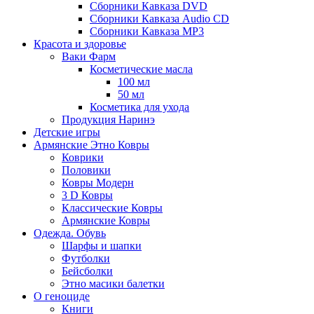
Сборники Кавказа DVD
Сборники Кавказа Audio CD
Сборники Кавказа MP3
Красота и здоровье
Ваки Фарм
Косметические масла
100 мл
50 мл
Косметика для ухода
Продукция Наринэ
Детские игры
Армянские Этно Ковры
Коврики
Половики
Ковры Модерн
3 D Ковры
Классические Ковры
Армянские Ковры
Одежда. Обувь
Шарфы и шапки
Футболки
Бейсболки
Этно масики балетки
О геноциде
Книги