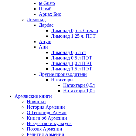
te Gusto
Шамб
Арцах Био
Лимонад
Дарбас
Лимонад 0,5 л. Стекло
Лимонад 1,25 л. ПЭТ
Ануш
Ани
Лимонад 0,5 л ст
Лимонад 0,5 л ПЭТ
Лимонад 1,0 л ПЭТ
Лимонад 1,5 л ПЭТ
Другие производители
Натахтари
Натахтари 0,5л
Натахтари 1,0л
Армянские книги
Новинки
История Армении
О Геноциде Армян
Книги об Армении
Иcкусство и культура
Поэзия Армении
Религия Армении