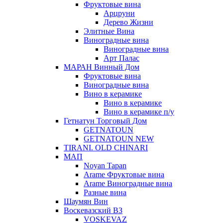
Фруктовые вина
Арцруни
Дерево Жизни
Элитные Вина
Виноградные вина
Виноградные вина
Арт Палас
МАРАН Винный Дом
Фруктовые вина
Виноградные вина
Вино в керамике
Вино в керамике
Вино в керамике п/у
Гетнатун Торговый Дом
GETNATOUN
GETNATOUN NEW
TIRANI. OLD CHINARI
МАП
Noyan Tapan
Arame Фруктовые вина
Arame Виноградные вина
Разные вина
Шаумян Вин
Воскевазский ВЗ
VOSKEVAZ