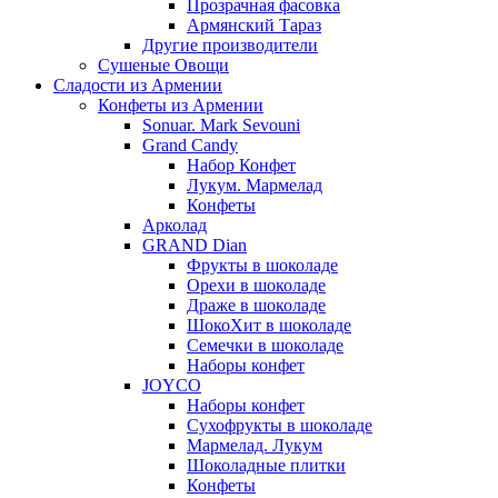
Прозрачная фасовка
Армянский Тараз
Другие производители
Сушеные Овощи
Сладости из Армении
Конфеты из Армении
Sonuar. Mark Sevouni
Grand Candy
Набор Конфет
Лукум. Мармелад
Конфеты
Арколад
GRAND Dian
Фрукты в шоколаде
Орехи в шоколаде
Драже в шоколаде
ШокоХит в шоколаде
Семечки в шоколаде
Наборы конфет
JOYCO
Наборы конфет
Сухофрукты в шоколаде
Мармелад. Лукум
Шоколадные плитки
Конфеты