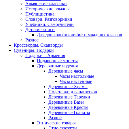
Армянские классики
Исторические романы
Публицистика
Словари. Разговорники
Учебники. Самоучители
Детские книги
Для дошкольников<br> и младших классов
Разное
Кроссворды. Сканворды
Сувениры. Подарки
Подарки – Армения
Подарочные монеты
Деревянные изделия
Деревянные часы
Часы настольные
Часы настенные
Деревянные Храмы
Подставки для напитков
Деревянные Тарелки
Деревянные Вазы
Деревянные Кресты
Деревянные Гранаты
Разное
Этнические товары
Этно скатерти