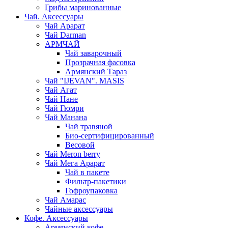
Грибы маринованные
Чай. Аксессуары
Чай Арарат
Чай Darman
АРМЧАЙ
Чай заварочный
Прозрачная фасовка
Армянский Тараз
Чай "IJEVAN". MASIS
Чай Агат
Чай Нане
Чай Гюмри
Чай Манана
Чай травяной
Био-сертифицированный
Весовой
Чай Meron berry
Чай Мега Арарат
Чай в пакете
Фильтр-пакетики
Гофроупаковка
Чай Амарас
Чайные аксессуары
Кофе. Аксессуары
Армянский кофе