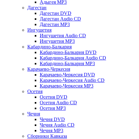
Адыгея MP3
Дагестан
Дагестан DVD
Дагестан Audio CD
Дагестан MP3
Ингушетия
Ингушетия Audio CD
Ингушетия MP3
Кабардино-Балкария
Кабардино-Балкария DVD
Кабардино-Балкария Audio CD
Кабардино-Балкария MP3
Карачаево-Черкесия
Карачаево-Черкесия DVD
Карачаево-Черкесия Audio CD
Карачаево-Черкесия MP3
Осетия
Осетия DVD
Осетия Audio CD
Осетия MP3
Чечня
Чечня DVD
Чечня Audio CD
Чечня MP3
Сборники Кавказа