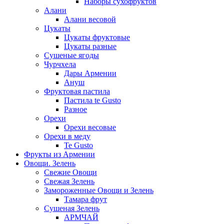
Наборы сухофруктов
Алани
Алани весовой
Цукаты
Цукаты фруктовые
Цукаты разные
Сушеные ягоды
Чурчхела
Дары Армении
Ануш
Фруктовая пастила
Пастила te Gusto
Разное
Орехи
Орехи весовые
Орехи в меду
Te Gusto
Фрукты из Армении
Овощи. Зелень
Свежие Овощи
Свежая Зелень
Замороженные Овощи и Зелень
Тамара фрут
Сушеная Зелень
АРМЧАЙ