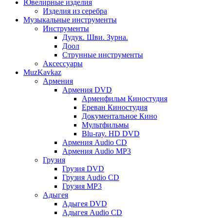
Ювелирные изделия
Изделия из серебра
Музыкальные инструменты
Инструменты
Дудук. Шви. Зурна.
Доол
Струнные инструменты
Аксессуары
MuzKavkaz
Армения
Армения DVD
Арменфильм Киностудия
Ереван Киностудия
Документальное Кино
Мультфильмы
Blu-ray. HD DVD
Армения Audio CD
Армения Audio MP3
Грузия
Грузия DVD
Грузия Audio CD
Грузия MP3
Адыгея
Адыгея DVD
Адыгея Audio CD