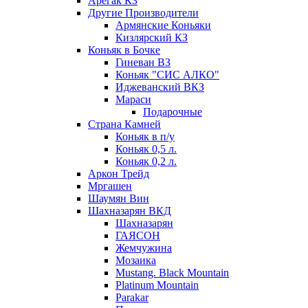
Арегак КЗ
Другие Производители
Армянские Коньяки
Кизлярский КЗ
Коньяк в Бочке
Гиневан ВЗ
Коньяк "СИС АЛКО"
Иджеванский ВКЗ
Мараси
Подарочные
Страна Камней
Коньяк в п/у
Коньяк 0,5 л.
Коньяк 0,2 л.
Аркон Трейд
Мргашен
Шаумян Вин
Шахназарян ВКД
Шахназарян
ГАЯСОН
Жемчужина
Мозаика
Mustang. Black Mountain
Platinum Mountain
Parakar