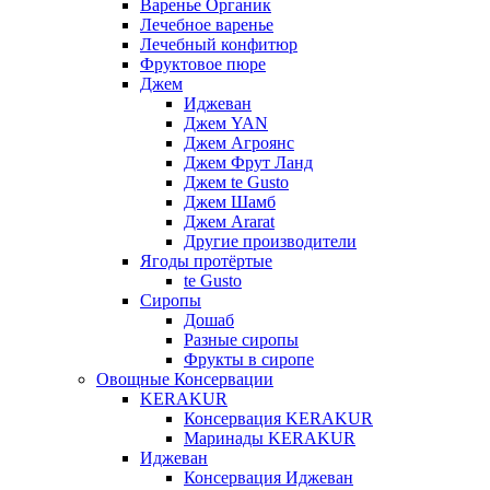
Варенье Органик
Лечебное варенье
Лечебный конфитюр
Фруктовое пюре
Джем
Иджеван
Джем YAN
Джем Агроянс
Джем Фрут Ланд
Джем te Gusto
Джем Шамб
Джем Ararat
Другие производители
Ягоды протёртые
te Gusto
Сиропы
Дошаб
Разные сиропы
Фрукты в сиропе
Овощные Консервации
KERAKUR
Консервация KERAKUR
Маринады KERAKUR
Иджеван
Консервация Иджеван