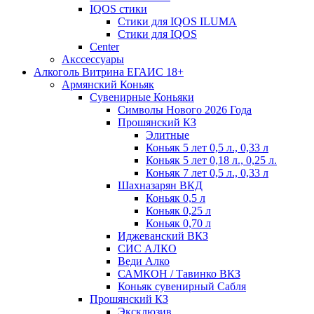
IQOS стики
Стики для IQOS ILUMA
Стики для IQOS
Сenter
Акссессуары
Алкоголь Витрина ЕГАИС 18+
Армянский Коньяк
Сувенирные Коньяки
Символы Нового 2026 Года
Прошянский КЗ
Элитные
Коньяк 5 лет 0,5 л., 0,33 л
Коньяк 5 лет 0,18 л., 0,25 л.
Коньяк 7 лет 0,5 л., 0,33 л
Шахназарян ВКД
Коньяк 0,5 л
Коньяк 0,25 л
Коньяк 0,70 л
Иджеванский ВКЗ
СИС АЛКО
Веди Алко
САМКОН / Тавинко ВКЗ
Коньяк сувенирный Сабля
Прошянский КЗ
Эксклюзив