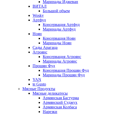
Маринады Иджеван
ВИТАЛ
Большой объем
Wosky
Артфуд
Консервация Артфуд
Маринады Артфуд
Ноян
Консервация Ноян
Маринады Ноян
Сады Арагаца
Агроянс
Консервация Агроянс
Маринады Агроянс
Прошян Фуд
Консервация Прошян Фуд
Маринады Прошян Фуд
YAN
te Gusto
Мясные Продукты
Мясные деликатесы
Армянская Бастурма
Армянский Суджух
Армянская Колбаса
Нарезки