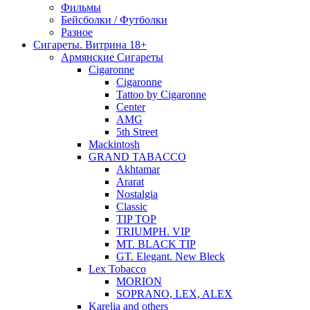
Фильмы
Бейсболки / Футболки
Разное
Сигареты. Витрина 18+
Армянские Сигареты
Cigaronne
Cigaronne
Tattoo by Cigaronne
Center
AMG
5th Street
Mackintosh
GRAND TABACCO
Akhtamar
Ararat
Nostalgia
Classic
TIP TOP
TRIUMPH. VIP
MT. BLACK TIP
GT. Elegant. New Bleck
Lex Tobacco
MORION
SOPRANO, LEX, ALEX
Karelia and others