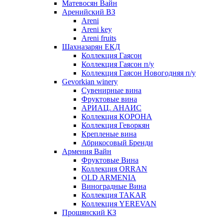
Матевосян Вайн
Аренийский ВЗ
Areni
Areni key
Areni fruits
Шахназарян ЕКД
Коллекция Гаясон
Коллекция Гаясон п/у
Коллекция Гаясон Новогодняя п/у
Gevorkian winery
Сувенирные вина
Фруктовые вина
АРИАЦ. АНАИС
Коллекция КОРОНА
Коллекция Геворкян
Крепленые вина
Абрикосовый Бренди
Армения Вайн
Фруктовые Вина
Коллекция ORRAN
OLD ARMENIA
Виноградные Вина
Коллекция TAKAR
Коллекция YEREVAN
Прошянский КЗ