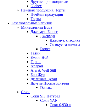
Другие производители
Globex
Печёная продукция. Торты
Печёная продукция
Торты
Безалкогольные напитки
Минеральная Вода
Джермук. Бюрег
Джермук
Джермук классика
Со вкусом лимона
Бюрег
Татни
Бжни. Ной
Гарни
Апаран
Ararat. Well Still
Бон Жур
Дилижан. Зулал
Другие Производители
Dausuz
Соки
Соки SIS Натурал
Соки YAN
Соки 0,930 л