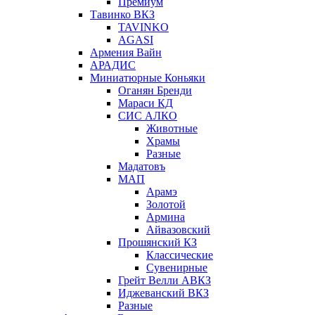
Премиум
Тавинко ВКЗ
TAVINKO
AGASI
Армения Вайн
АРАДИС
Миниатюрные Коньяки
Оганян Бренди
Мараси КД
СИС АЛКО
Животные
Храмы
Разные
Мадатовъ
МАП
Арамэ
Золотой
Армина
Айвазовский
Прошянский КЗ
Классические
Сувенирные
Грейт Велли АВКЗ
Иджеванский ВКЗ
Разные