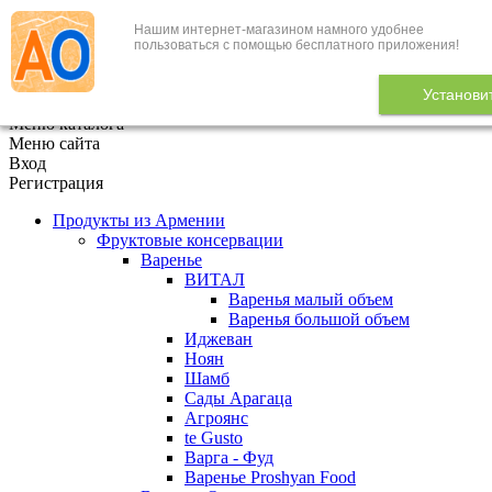
Нашим интернет-магазином намного удобнее
+7 (495) 646-888-1
пользоваться с помощью бесплатного приложения!
В корзине
0
товаров
Установи
x
Меню каталога
Меню сайта
Вход
Регистрация
Продукты из Армении
Фруктовые консервации
Варенье
ВИТАЛ
Варенья малый объем
Варенья большой объем
Иджеван
Ноян
Шамб
Сады Арагаца
Агроянс
te Gusto
Варга - Фуд
Варенье Proshyan Food