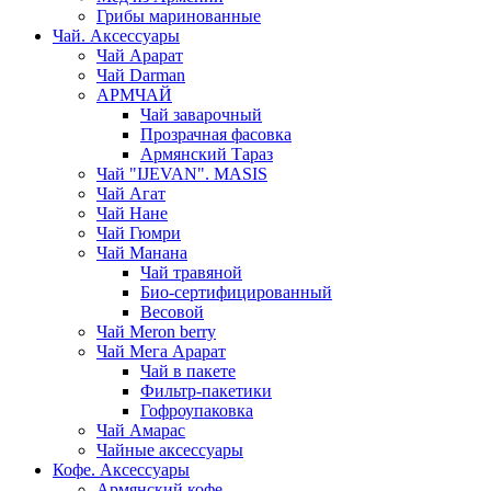
Грибы маринованные
Чай. Аксессуары
Чай Арарат
Чай Darman
АРМЧАЙ
Чай заварочный
Прозрачная фасовка
Армянский Тараз
Чай "IJEVAN". MASIS
Чай Агат
Чай Нане
Чай Гюмри
Чай Манана
Чай травяной
Био-сертифицированный
Весовой
Чай Meron berry
Чай Мега Арарат
Чай в пакете
Фильтр-пакетики
Гофроупаковка
Чай Амарас
Чайные аксессуары
Кофе. Аксессуары
Армянский кофе