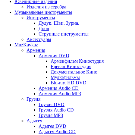
Ювелирные изделия
Изделия из серебра
Музыкальные инструменты
Инструменты
Дудук. Шви. Зурна.
Доол
Струнные инструменты
Аксессуары
MuzKavkaz
Армения
Армения DVD
Арменфильм Киностудия
Ереван Киностудия
Документальное Кино
Мультфильмы
Blu-ray. HD DVD
Армения Audio CD
Армения Audio MP3
Грузия
Грузия DVD
Грузия Audio CD
Грузия MP3
Адыгея
Адыгея DVD
Адыгея Audio CD