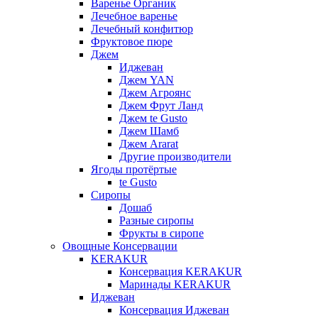
Варенье Органик
Лечебное варенье
Лечебный конфитюр
Фруктовое пюре
Джем
Иджеван
Джем YAN
Джем Агроянс
Джем Фрут Ланд
Джем te Gusto
Джем Шамб
Джем Ararat
Другие производители
Ягоды протёртые
te Gusto
Сиропы
Дошаб
Разные сиропы
Фрукты в сиропе
Овощные Консервации
KERAKUR
Консервация KERAKUR
Маринады KERAKUR
Иджеван
Консервация Иджеван