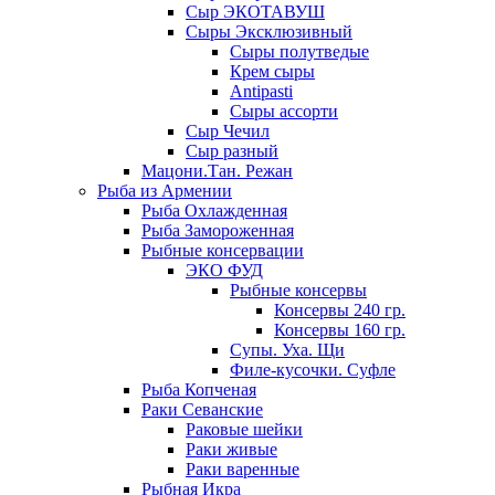
Сыр ЭКОТАВУШ
Сыры Эксклюзивный
Сыры полутведые
Крем сыры
Antipasti
Сыры ассорти
Сыр Чечил
Сыр разный
Мацони.Тан. Режан
Рыба из Армении
Рыба Охлажденная
Рыба Замороженная
Рыбные консервации
ЭКО ФУД
Рыбные консервы
Консервы 240 гр.
Консервы 160 гр.
Супы. Уха. Щи
Филе-кусочки. Суфле
Рыба Копченая
Раки Севанские
Раковые шейки
Раки живые
Раки варенные
Рыбная Икра