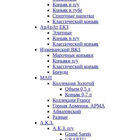
Коньяк в п/у
Коньяк в тубе
Спиртные напитки
Классический коньяк
АрАрАт ЕКЗ
Элитные
Коньяк в п/у
Классический коньяк
Иджеванский ВКЗ
Марочные коньяки
Коньяки п/у
Классический коньяк
Бренди
МАП
Коллекция Золотой
Объем 0,5 л
Коньяк 0,7 л
Коллекция France
Горная Армения. АРМА
Айвазовский
Разные
А.К.З.
А.К.З. п/у
Grand Sargis
URARTU