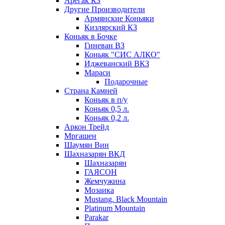
Арегак КЗ
Другие Производители
Армянские Коньяки
Кизлярский КЗ
Коньяк в Бочке
Гиневан ВЗ
Коньяк "СИС АЛКО"
Иджеванский ВКЗ
Мараси
Подарочные
Страна Камней
Коньяк в п/у
Коньяк 0,5 л.
Коньяк 0,2 л.
Аркон Трейд
Мргашен
Шаумян Вин
Шахназарян ВКД
Шахназарян
ГАЯСОН
Жемчужина
Мозаика
Mustang. Black Mountain
Platinum Mountain
Parakar