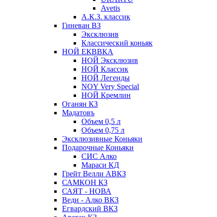
Avetis
А.К.З. классик
Гиневан ВЗ
Эксклюзив
Классический коньяк
НОЙ ЕКВВКА
НОЙ Эксклюзив
НОЙ Классик
НОЙ Легенды
NOY Very Speсial
НОЙ Кремлин
Оганян КЗ
Мадатовъ
Объем 0,5 л
Объем 0,75 л
Эксклюзивные Коньяки
Подарочные Коньяки
СИС Алко
Мараси КД
Грейт Велли АВКЗ
САМКОН КЗ
САЯТ - НОВА
Веди - Алко ВКЗ
Егвардский ВКЗ