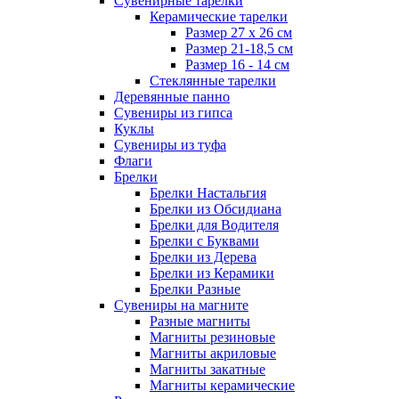
Сувенирные тарелки
Керамические тарелки
Размер 27 х 26 см
Размер 21-18,5 см
Размер 16 - 14 см
Стеклянные тарелки
Деревянные панно
Сувениры из гипса
Куклы
Сувениры из туфа
Флаги
Брелки
Брелки Настальгия
Брелки из Обсидиана
Брелки для Водителя
Брелки с Буквами
Брелки из Дерева
Брелки из Керамики
Брелки Разные
Сувениры на магните
Разные магниты
Магниты резиновые
Магниты акриловые
Магниты закатные
Магниты керамические