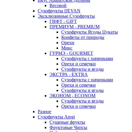
Вкус Араратской Долины
Весовой
Сухофрукты IJEVAN
Эксклюзивные Сухофрукты
ГИФТ - GIFT
ПРЕМИУМ - PREMIUM
Сухофрукты Ягоды Цукаты
Конфеты от природы
Орехи
Микс
ГУРМЭ - GOURMET
Сухофрукты с начинками
Орехи и семечки
Сухофрукты и ягоды
ЭКСТРА - EXTRA
Сухофрукты с начинками
Орехи и семечки
Сухофрукты и ягоды
ЭКОНОМ - ECONOM
Сухофрукты и ягоды
Орехи и семечки
Разное
Сухофрукты Aregi
Сушеные фрукты
Фруктовые Чипсы