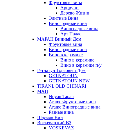
Фруктовые вина
Арцруни
Дерево Жизни
Элитные Вина
Виноградные вина
Виноградные вина
Арт Палас
МАРАН Винный Дом
Фруктовые вина
Виноградные вина
Вино в керамике
Вино в керамике
Вино в керамике п/у
Гетнатун Торговый Дом
GETNATOUN
GETNATOUN NEW
TIRANI. OLD CHINARI
МАП
Noyan Tapan
Arame Фруктовые вина
Arame Виноградные вина
Разные вина
Шаумян Вин
Воскевазский ВЗ
VOSKEVAZ