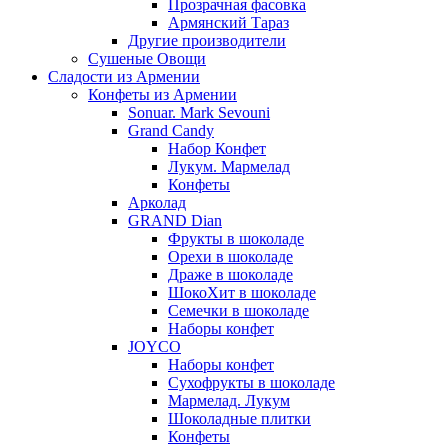
Прозрачная фасовка
Армянский Тараз
Другие производители
Сушеные Овощи
Сладости из Армении
Конфеты из Армении
Sonuar. Mark Sevouni
Grand Candy
Набор Конфет
Лукум. Мармелад
Конфеты
Арколад
GRAND Dian
Фрукты в шоколаде
Орехи в шоколаде
Драже в шоколаде
ШокоХит в шоколаде
Семечки в шоколаде
Наборы конфет
JOYCO
Наборы конфет
Сухофрукты в шоколаде
Мармелад. Лукум
Шоколадные плитки
Конфеты