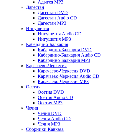
Адыгея MP3
Дагестан
Дагестан DVD
Дагестан Audio CD
Дагестан MP3
Ингушетия
Ингушетия Audio CD
Ингушетия MP3
Кабардино-Балкария
Кабардино-Балкария DVD
Кабардино-Балкария Audio CD
Кабардино-Балкария MP3
Карачаево-Черкесия
Карачаево-Черкесия DVD
Карачаево-Черкесия Audio CD
Карачаево-Черкесия MP3
Осетия
Осетия DVD
Осетия Audio CD
Осетия MP3
Чечня
Чечня DVD
Чечня Audio CD
Чечня MP3
Сборники Кавказа