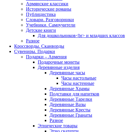
Армянские классики
Исторические романы
Публицистика
Словари. Разговорники
Учебники. Самоучители
Детские книги
Для дошкольников<br> и младших классов
Разное
Кроссворды. Сканворды
Сувениры. Подарки
Подарки – Армения
Подарочные монеты
Деревянные изделия
Деревянные часы
Часы настольные
Часы настенные
Деревянные Храмы
Подставки для напитков
Деревянные Тарелки
Деревянные Вазы
Деревянные Кресты
Деревянные Гранаты
Разное
Этнические товары
Этно скатерти