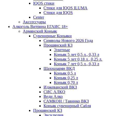
IQOS стики
Стики для IQOS ILUMA
Стики для IQOS
Сenter
Акссессуары
Алкоголь Витрина ЕГАИС 18+
Армянский Коньяк
Сувенирные Коньяки
Символы Нового 2026 Года
Прошянский КЗ
Элитные
Коньяк 5 лет 0,5 л., 0,33 л
Коньяк 5 лет 0,18 л., 0,25 л.
Коньяк 7 лет 0,5 л., 0,33 л
Шахназарян ВКД
Коньяк 0,5 л
Коньяк 0,25 л
Коньяк 0,70 л
Иджеванский ВКЗ
СИС АЛКО
Веди Алко
САМКОН / Тавинко ВКЗ
Коньяк сувенирный Сабля
Прошянский КЗ
Эксклюзив