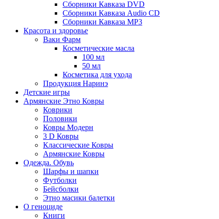
Сборники Кавказа DVD
Сборники Кавказа Audio CD
Сборники Кавказа MP3
Красота и здоровье
Ваки Фарм
Косметические масла
100 мл
50 мл
Косметика для ухода
Продукция Наринэ
Детские игры
Армянские Этно Ковры
Коврики
Половики
Ковры Модерн
3 D Ковры
Классические Ковры
Армянские Ковры
Одежда. Обувь
Шарфы и шапки
Футболки
Бейсболки
Этно масики балетки
О геноциде
Книги