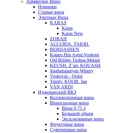
Армянское Вино
Новинки
Старые вина
Элитные Вина
KARAS
Karas
Karas New
ZORAH
ALLURIA. TAKRI.
BERDASHEN
Kataro.Hin Areni.Voskeni
Old Bridge.Tushpa.Malani
KEUSH. Z’art. KOUASH
Jraghatspanyan Winery
Voskevaz - Qotot
Trinity. KOOR. Jan
VAN ARDI
Иджеванский ВКЗ
Коллекционные вина
Виноградные вина
Вина 0,75 л
Большой объем
Эксклюзивные вина
Фруктовые вина
Cувенирные вина