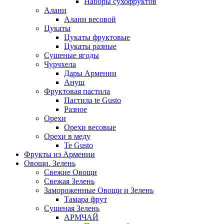
Наборы сухофруктов
Алани
Алани весовой
Цукаты
Цукаты фруктовые
Цукаты разные
Сушеные ягоды
Чурчхела
Дары Армении
Ануш
Фруктовая пастила
Пастила te Gusto
Разное
Орехи
Орехи весовые
Орехи в меду
Te Gusto
Фрукты из Армении
Овощи. Зелень
Свежие Овощи
Свежая Зелень
Замороженные Овощи и Зелень
Тамара фрут
Сушеная Зелень
АРМЧАЙ