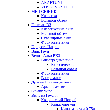
ARARTUNI
VOSKEVAZ ELITE
МЕЦ СЮНИК
Классика
Большой объем
Гиневан ВЗ
Классические вина
Большой объем
Сувенирные вина
Фруктовые вина
Гордость Нации
Вайк Груп
Веди - Алко ВКЗ
Виноградные вина
Классические
Большой объем
Фруктовые вина
В керамике
Другие Производители
Армянские вина
Givany Wine
Вина из Грузии
Кварельский Погреб
Киндзмараули
Киндзмараули 0,75л