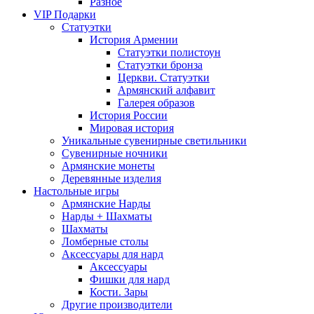
Разное
VIP Подарки
Статуэтки
История Армении
Статуэтки полистоун
Статуэтки бронза
Церкви. Статуэтки
Армянский алфавит
Галерея образов
История России
Мировая история
Уникальные сувенирные светильники
Сувенирные ночники
Армянские монеты
Деревянные изделия
Настольные игры
Армянские Нарды
Нарды + Шахматы
Шахматы
Ломберные столы
Аксессуары для нард
Аксессуары
Фишки для нард
Кости. Зары
Другие производители