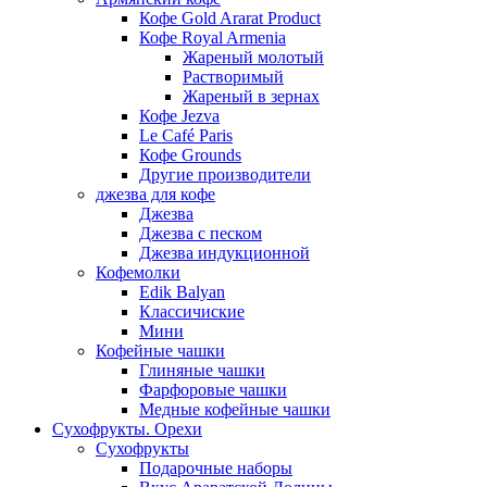
Кофе Gold Ararat Product
Кофе Royal Armenia
Жареный молотый
Растворимый
Жареный в зернах
Кофе Jezva
Le Café Paris
Кофе Grounds
Другие производители
джезва для кофе
Джезва
Джезва с песком
Джезва индукционной
Кофемолки
Edik Balyan
Классичиские
Мини
Кофейные чашки
Глиняные чашки
Фарфоровые чашки
Медные кофейные чашки
Сухофрукты. Орехи
Сухофрукты
Подарочные наборы