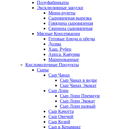
Полуфабрикаты
Эксклюзивные закуски
Мини-рулеты
Сыровяленая вырезка
Говядина сыровяленая
Свинина сыровяленая
Мясные Консервации
Готовые блюда и обеды
Долма
Хаш. Рубец
Ариса. Кавурма
Маринованные
Кисломолочные Продукты
Сыры
Сыр Чанах
Сыр Чанах в ведре
Сыр Чанах Экокат
Сыр Лори
Сыр Лори Премиум
Сыр Лори Экокат
Сыр Лори разный
Сыр Качотта
Сыр Овечий
Сыр Козий
Сыр в Керамике