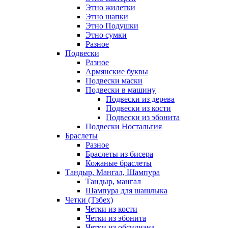
Этно жилетки
Этно шапки
Этно Подушки
Этно сумки
Разное
Подвески
Разное
Армянские буквы
Подвески маски
Подвески в машину
Подвески из дерева
Подвески из кости
Подвески из эбонита
Подвески Ностальгия
Браслеты
Разное
Браслеты из бисера
Кожаные браслеты
Тандыр, Мангал, Шампура
Тандыр, мангал
Шампура для шашлыка
Четки (Тзбех)
Четки из кости
Четки из эбонита
Четки из обсидиана