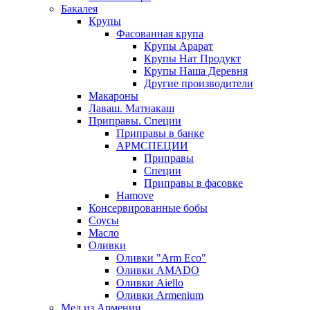
Бакалея
Крупы
Фасованная крупа
Крупы Арарат
Крупы Нат Продукт
Крупы Наша Деревня
Другие производители
Макароны
Лаваш. Матнакаш
Приправы. Специи
Приправы в банке
АРМСПЕЦИИ
Приправы
Специи
Приправы в фасовке
Hamove
Консервированные бобы
Соусы
Масло
Оливки
Оливки "Arm Eco"
Оливки AMADO
Оливки Aiello
Оливки Armenium
Мед из Армении