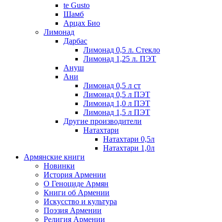
te Gusto
Шамб
Арцах Био
Лимонад
Дарбас
Лимонад 0,5 л. Стекло
Лимонад 1,25 л. ПЭТ
Ануш
Ани
Лимонад 0,5 л ст
Лимонад 0,5 л ПЭТ
Лимонад 1,0 л ПЭТ
Лимонад 1,5 л ПЭТ
Другие производители
Натахтари
Натахтари 0,5л
Натахтари 1,0л
Армянские книги
Новинки
История Армении
О Геноциде Армян
Книги об Армении
Иcкусство и культура
Поэзия Армении
Религия Армении