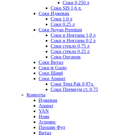
Соки 0,250 л
Соки SIS 1,6 л.
Соки Иджеван
Соки 1.0 л
Соки 0.25 л
Соки Noyan Premium
Соки и Нектары 1,0 л
Соки и Нектары 0,2 л
Соки стекло 0,75 л
Соки стекло 0,25 л
Соки Органик
Соки Витал
Соки te Gusto
Соки Шамб
Соки Арарат
Соки Tetra Pak 0,97л.
Соки Премиум ст. 0,75
Компоты
Иджеван
Арарат
YAN
Ноян
Агроянс
Прошян Фуд
Витал