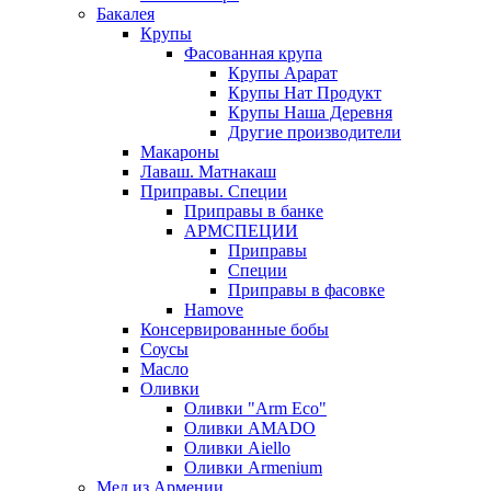
Бакалея
Крупы
Фасованная крупа
Крупы Арарат
Крупы Нат Продукт
Крупы Наша Деревня
Другие производители
Макароны
Лаваш. Матнакаш
Приправы. Специи
Приправы в банке
АРМСПЕЦИИ
Приправы
Специи
Приправы в фасовке
Hamove
Консервированные бобы
Соусы
Масло
Оливки
Оливки "Arm Eco"
Оливки AMADO
Оливки Aiello
Оливки Armenium
Мед из Армении