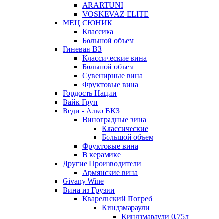
ARARTUNI
VOSKEVAZ ELITE
МЕЦ СЮНИК
Классика
Большой объем
Гиневан ВЗ
Классические вина
Большой объем
Сувенирные вина
Фруктовые вина
Гордость Нации
Вайк Груп
Веди - Алко ВКЗ
Виноградные вина
Классические
Большой объем
Фруктовые вина
В керамике
Другие Производители
Армянские вина
Givany Wine
Вина из Грузии
Кварельский Погреб
Киндзмараули
Киндзмараули 0,75л