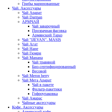
Грибы маринованные
Чай. Аксессуары
Чай Арарат
Чай Darman
АРМЧАЙ
Чай заварочный
Прозрачная фасовка
Армянский Тараз
Чай "IJEVAN". MASIS
Чай Агат
Чай Нане
Чай Гюмри
Чай Манана
Чай травяной
Био-сертифицированный
Весовой
Чай Meron berry
Чай Мега Арарат
Чай в пакете
Фильтр-пакетики
Гофроупаковка
Чай Амарас
Чайные аксессуары
Кофе. Аксессуары
Армянский кофе