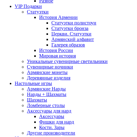
Разное
VIP Подарки
Статуэтки
История Армении
Статуэтки полистоун
Статуэтки бронза
Церкви. Статуэтки
Армянский алфавит
Галерея образов
История России
Мировая история
Уникальные сувенирные светильники
Сувенирные ночники
Армянские монеты
Деревянные изделия
Настольные игры
Армянские Нарды
Нарды + Шахматы
Шахматы
Ломберные столы
Аксессуары для нард
Аксессуары
Фишки для нард
Кости. Зары
Другие производители