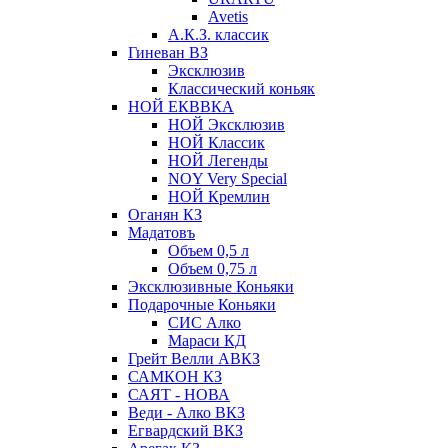
Avetis
А.К.З. классик
Гиневан ВЗ
Эксклюзив
Классический коньяк
НОЙ ЕКВВКА
НОЙ Эксклюзив
НОЙ Классик
НОЙ Легенды
NOY Very Speсial
НОЙ Кремлин
Оганян КЗ
Мадатовъ
Объем 0,5 л
Объем 0,75 л
Эксклюзивные Коньяки
Подарочные Коньяки
СИС Алко
Мараси КД
Грейт Велли АВКЗ
САМКОН КЗ
САЯТ - НОВА
Веди - Алко ВКЗ
Егвардский ВКЗ