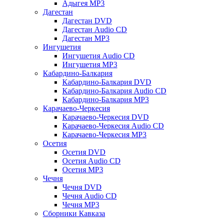
Адыгея MP3
Дагестан
Дагестан DVD
Дагестан Audio CD
Дагестан MP3
Ингушетия
Ингушетия Audio CD
Ингушетия MP3
Кабардино-Балкария
Кабардино-Балкария DVD
Кабардино-Балкария Audio CD
Кабардино-Балкария MP3
Карачаево-Черкесия
Карачаево-Черкесия DVD
Карачаево-Черкесия Audio CD
Карачаево-Черкесия MP3
Осетия
Осетия DVD
Осетия Audio CD
Осетия MP3
Чечня
Чечня DVD
Чечня Audio CD
Чечня MP3
Сборники Кавказа