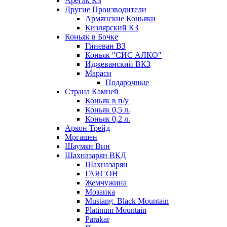
Арегак КЗ
Другие Производители
Армянские Коньяки
Кизлярский КЗ
Коньяк в Бочке
Гиневан ВЗ
Коньяк "СИС АЛКО"
Иджеванский ВКЗ
Мараси
Подарочные
Страна Камней
Коньяк в п/у
Коньяк 0,5 л.
Коньяк 0,2 л.
Аркон Трейд
Мргашен
Шаумян Вин
Шахназарян ВКД
Шахназарян
ГАЯСОН
Жемчужина
Мозаика
Mustang. Black Mountain
Platinum Mountain
Parakar