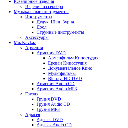
Ювелирные изделия
Изделия из серебра
Музыкальные инструменты
Инструменты
Дудук. Шви. Зурна.
Доол
Струнные инструменты
Аксессуары
MuzKavkaz
Армения
Армения DVD
Арменфильм Киностудия
Ереван Киностудия
Документальное Кино
Мультфильмы
Blu-ray. HD DVD
Армения Audio CD
Армения Audio MP3
Грузия
Грузия DVD
Грузия Audio CD
Грузия MP3
Адыгея
Адыгея DVD
Адыгея Audio CD