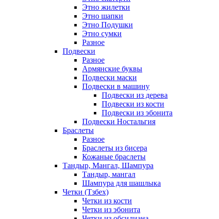
Этно жилетки
Этно шапки
Этно Подушки
Этно сумки
Разное
Подвески
Разное
Армянские буквы
Подвески маски
Подвески в машину
Подвески из дерева
Подвески из кости
Подвески из эбонита
Подвески Ностальгия
Браслеты
Разное
Браслеты из бисера
Кожаные браслеты
Тандыр, Мангал, Шампура
Тандыр, мангал
Шампура для шашлыка
Четки (Тзбех)
Четки из кости
Четки из эбонита
Четки из обсидиана