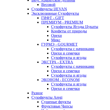
Вкус Араратской Долины
Весовой
Сухофрукты IJEVAN
Эксклюзивные Сухофрукты
ГИФТ - GIFT
ПРЕМИУМ - PREMIUM
Сухофрукты Ягоды Цукаты
Конфеты от природы
Орехи
Микс
ГУРМЭ - GOURMET
Сухофрукты с начинками
Орехи и семечки
Сухофрукты и ягоды
ЭКСТРА - EXTRA
Сухофрукты с начинками
Орехи и семечки
Сухофрукты и ягоды
ЭКОНОМ - ECONOM
Сухофрукты и ягоды
Орехи и семечки
Разное
Сухофрукты Aregi
Сушеные фрукты
Фруктовые Чипсы