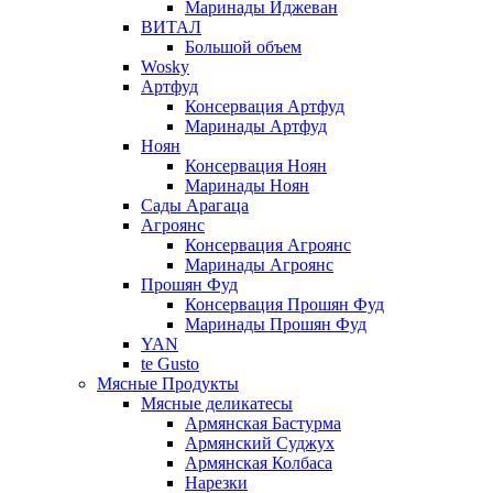
Маринады Иджеван
ВИТАЛ
Большой объем
Wosky
Артфуд
Консервация Артфуд
Маринады Артфуд
Ноян
Консервация Ноян
Маринады Ноян
Сады Арагаца
Агроянс
Консервация Агроянс
Маринады Агроянс
Прошян Фуд
Консервация Прошян Фуд
Маринады Прошян Фуд
YAN
te Gusto
Мясные Продукты
Мясные деликатесы
Армянская Бастурма
Армянский Суджух
Армянская Колбаса
Нарезки