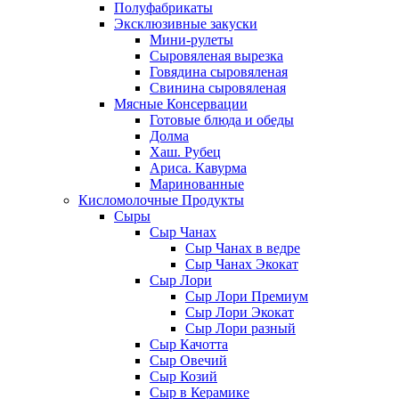
Полуфабрикаты
Эксклюзивные закуски
Мини-рулеты
Сыровяленая вырезка
Говядина сыровяленая
Свинина сыровяленая
Мясные Консервации
Готовые блюда и обеды
Долма
Хаш. Рубец
Ариса. Кавурма
Маринованные
Кисломолочные Продукты
Сыры
Сыр Чанах
Сыр Чанах в ведре
Сыр Чанах Экокат
Сыр Лори
Сыр Лори Премиум
Сыр Лори Экокат
Сыр Лори разный
Сыр Качотта
Сыр Овечий
Сыр Козий
Сыр в Керамике