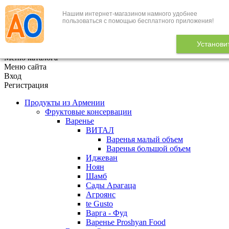
Нашим интернет-магазином намного удобнее
+7 (495) 646-888-1
пользоваться с помощью бесплатного приложения!
В корзине
0
товаров
Установи
x
Меню каталога
Меню сайта
Вход
Регистрация
Продукты из Армении
Фруктовые консервации
Варенье
ВИТАЛ
Варенья малый объем
Варенья большой объем
Иджеван
Ноян
Шамб
Сады Арагаца
Агроянс
te Gusto
Варга - Фуд
Варенье Proshyan Food