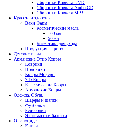
Сборники Кавказа DVD
Сборники Кавказа Audio CD
Сборники Кавказа MP3
Красота и здоровье
Ваки Фарм
Косметические масла
100 мл
50 мл
Косметика для ухода
Продукция Наринэ
Детские игры
Армянские Этно Ковры
Коврики
Половики
Ковры Модерн
3 D Ковры
Классические Ковры
Армянские Ковры
Одежда. Обувь
Шарфы и шапки
Футболки
Бейсболки
Этно масики балетки
О геноциде
Книги