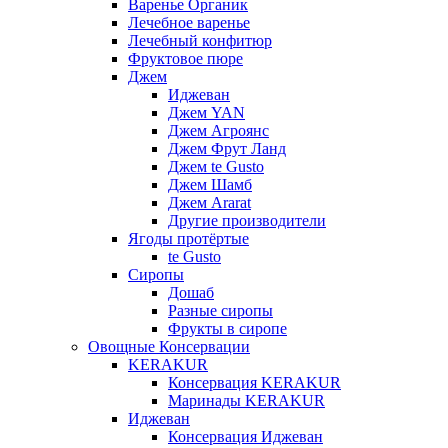
Варенье Органик
Лечебное варенье
Лечебный конфитюр
Фруктовое пюре
Джем
Иджеван
Джем YAN
Джем Агроянс
Джем Фрут Ланд
Джем te Gusto
Джем Шамб
Джем Ararat
Другие производители
Ягоды протёртые
te Gusto
Сиропы
Дошаб
Разные сиропы
Фрукты в сиропе
Овощные Консервации
KERAKUR
Консервация KERAKUR
Маринады KERAKUR
Иджеван
Консервация Иджеван