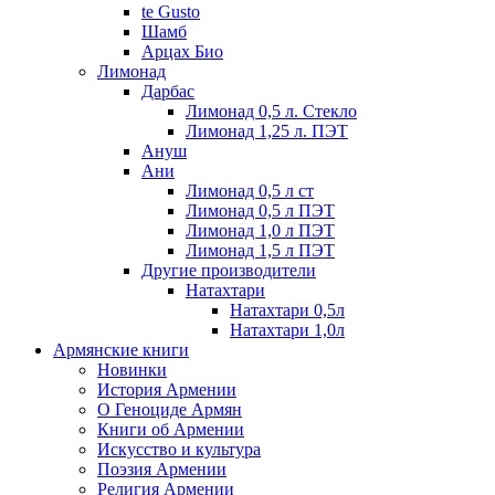
te Gusto
Шамб
Арцах Био
Лимонад
Дарбас
Лимонад 0,5 л. Стекло
Лимонад 1,25 л. ПЭТ
Ануш
Ани
Лимонад 0,5 л ст
Лимонад 0,5 л ПЭТ
Лимонад 1,0 л ПЭТ
Лимонад 1,5 л ПЭТ
Другие производители
Натахтари
Натахтари 0,5л
Натахтари 1,0л
Армянские книги
Новинки
История Армении
О Геноциде Армян
Книги об Армении
Иcкусство и культура
Поэзия Армении
Религия Армении