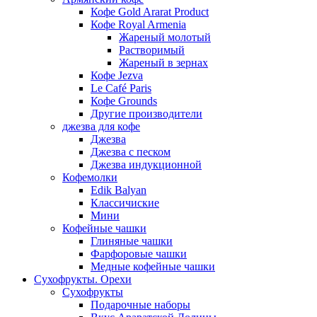
Кофе Gold Ararat Product
Кофе Royal Armenia
Жареный молотый
Растворимый
Жареный в зернах
Кофе Jezva
Le Café Paris
Кофе Grounds
Другие производители
джезва для кофе
Джезва
Джезва с песком
Джезва индукционной
Кофемолки
Edik Balyan
Классичиские
Мини
Кофейные чашки
Глиняные чашки
Фарфоровые чашки
Медные кофейные чашки
Сухофрукты. Орехи
Сухофрукты
Подарочные наборы