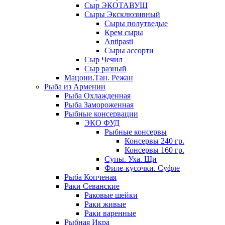
Сыр ЭКОТАВУШ
Сыры Эксклюзивный
Сыры полутведые
Крем сыры
Antipasti
Сыры ассорти
Сыр Чечил
Сыр разный
Мацони.Тан. Режан
Рыба из Армении
Рыба Охлажденная
Рыба Замороженная
Рыбные консервации
ЭКО ФУД
Рыбные консервы
Консервы 240 гр.
Консервы 160 гр.
Супы. Уха. Щи
Филе-кусочки. Суфле
Рыба Копченая
Раки Севанские
Раковые шейки
Раки живые
Раки варенные
Рыбная Икра