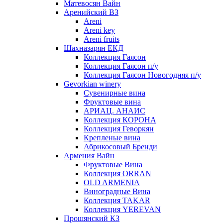
Матевосян Вайн
Аренийский ВЗ
Areni
Areni key
Areni fruits
Шахназарян ЕКД
Коллекция Гаясон
Коллекция Гаясон п/у
Коллекция Гаясон Новогодняя п/у
Gevorkian winery
Сувенирные вина
Фруктовые вина
АРИАЦ. АНАИС
Коллекция КОРОНА
Коллекция Геворкян
Крепленые вина
Абрикосовый Бренди
Армения Вайн
Фруктовые Вина
Коллекция ORRAN
OLD ARMENIA
Виноградные Вина
Коллекция TAKAR
Коллекция YEREVAN
Прошянский КЗ