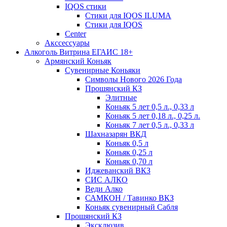
IQOS стики
Стики для IQOS ILUMA
Стики для IQOS
Сenter
Акссессуары
Алкоголь Витрина ЕГАИС 18+
Армянский Коньяк
Сувенирные Коньяки
Символы Нового 2026 Года
Прошянский КЗ
Элитные
Коньяк 5 лет 0,5 л., 0,33 л
Коньяк 5 лет 0,18 л., 0,25 л.
Коньяк 7 лет 0,5 л., 0,33 л
Шахназарян ВКД
Коньяк 0,5 л
Коньяк 0,25 л
Коньяк 0,70 л
Иджеванский ВКЗ
СИС АЛКО
Веди Алко
САМКОН / Тавинко ВКЗ
Коньяк сувенирный Сабля
Прошянский КЗ
Эксклюзив