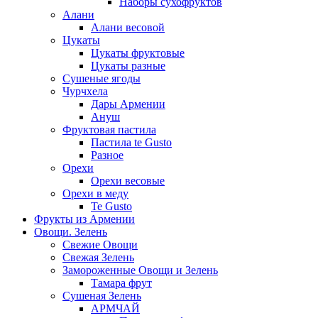
Наборы сухофруктов
Алани
Алани весовой
Цукаты
Цукаты фруктовые
Цукаты разные
Сушеные ягоды
Чурчхела
Дары Армении
Ануш
Фруктовая пастила
Пастила te Gusto
Разное
Орехи
Орехи весовые
Орехи в меду
Te Gusto
Фрукты из Армении
Овощи. Зелень
Свежие Овощи
Свежая Зелень
Замороженные Овощи и Зелень
Тамара фрут
Сушеная Зелень
АРМЧАЙ