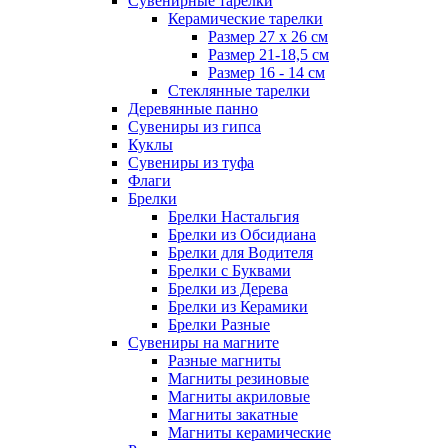
Сувенирные тарелки
Керамические тарелки
Размер 27 х 26 см
Размер 21-18,5 см
Размер 16 - 14 см
Стеклянные тарелки
Деревянные панно
Сувениры из гипса
Куклы
Сувениры из туфа
Флаги
Брелки
Брелки Настальгия
Брелки из Обсидиана
Брелки для Водителя
Брелки с Буквами
Брелки из Дерева
Брелки из Керамики
Брелки Разные
Сувениры на магните
Разные магниты
Магниты резиновые
Магниты акриловые
Магниты закатные
Магниты керамические