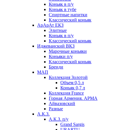
Коньяк в п/у
Коньяк в тубе
Спиртные напитки
Классический коньяк
АрАрАт ЕКЗ
Элитные
Коньяк в п/у
Классический коньяк
Иджеванский ВКЗ
Марочные коньяки
Коньяки п/у
Классический коньяк
Бренди
МАП
Коллекция Золотой
Объем 0,5 л
Коньяк 0,7 л
Коллекция France
Горная Армения. АРМА
Айвазовский
Разные
А.К.З.
А.К.З. п/у
Grand Sargis
URARTU