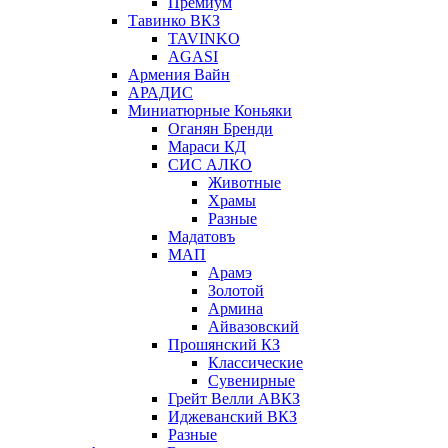
Премиум
Тавинко ВКЗ
TAVINKO
AGASI
Армения Вайн
АРАДИС
Миниатюрные Коньяки
Оганян Бренди
Мараси КД
СИС АЛКО
Животные
Храмы
Разные
Мадатовъ
МАП
Арамэ
Золотой
Армина
Айвазовский
Прошянский КЗ
Классические
Сувенирные
Грейт Велли АВКЗ
Иджеванский ВКЗ
Разные