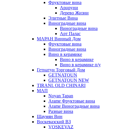
Фруктовые вина
Арцруни
Дерево Жизни
Элитные Вина
Виноградные вина
Виноградные вина
Арт Палас
МАРАН Винный Дом
Фруктовые вина
Виноградные вина
Вино в керамике
Вино в керамике
Вино в керамике п/у
Гетнатун Торговый Дом
GETNATOUN
GETNATOUN NEW
TIRANI. OLD CHINARI
МАП
Noyan Tapan
Arame Фруктовые вина
Arame Виноградные вина
Разные вина
Шаумян Вин
Воскевазский ВЗ
VOSKEVAZ