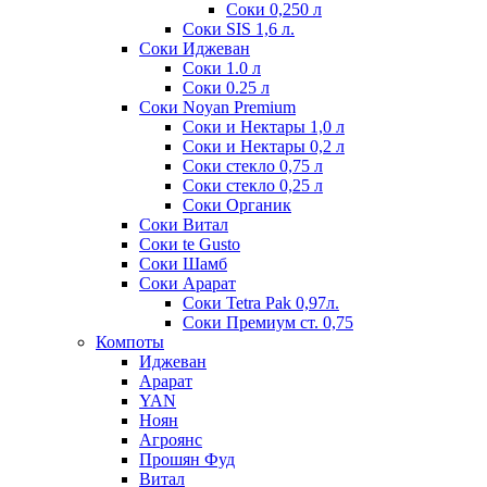
Соки 0,250 л
Соки SIS 1,6 л.
Соки Иджеван
Соки 1.0 л
Соки 0.25 л
Соки Noyan Premium
Соки и Нектары 1,0 л
Соки и Нектары 0,2 л
Соки стекло 0,75 л
Соки стекло 0,25 л
Соки Органик
Соки Витал
Соки te Gusto
Соки Шамб
Соки Арарат
Соки Tetra Pak 0,97л.
Соки Премиум ст. 0,75
Компоты
Иджеван
Арарат
YAN
Ноян
Агроянс
Прошян Фуд
Витал