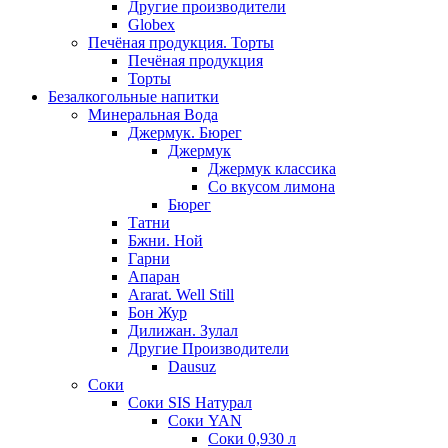
Другие производители
Globex
Печёная продукция. Торты
Печёная продукция
Торты
Безалкогольные напитки
Минеральная Вода
Джермук. Бюрег
Джермук
Джермук классика
Со вкусом лимона
Бюрег
Татни
Бжни. Ной
Гарни
Апаран
Ararat. Well Still
Бон Жур
Дилижан. Зулал
Другие Производители
Dausuz
Соки
Соки SIS Натурал
Соки YAN
Соки 0,930 л