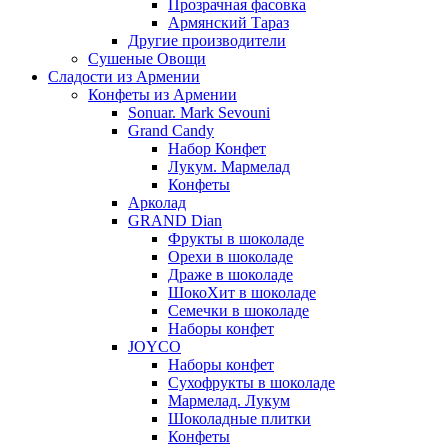
Прозрачная фасовка
Армянский Тараз
Другие производители
Сушеные Овощи
Сладости из Армении
Конфеты из Армении
Sonuar. Mark Sevouni
Grand Candy
Набор Конфет
Лукум. Мармелад
Конфеты
Арколад
GRAND Dian
Фрукты в шоколаде
Орехи в шоколаде
Драже в шоколаде
ШокоХит в шоколаде
Семечки в шоколаде
Наборы конфет
JOYCO
Наборы конфет
Сухофрукты в шоколаде
Мармелад. Лукум
Шоколадные плитки
Конфеты