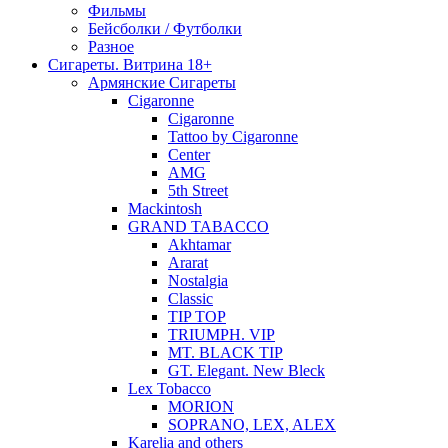
Фильмы
Бейсболки / Футболки
Разное
Сигареты. Витрина 18+
Армянские Сигареты
Cigaronne
Cigaronne
Tattoo by Cigaronne
Center
AMG
5th Street
Mackintosh
GRAND TABACCO
Akhtamar
Ararat
Nostalgia
Classic
TIP TOP
TRIUMPH. VIP
MT. BLACK TIP
GT. Elegant. New Bleck
Lex Tobacco
MORION
SOPRANO, LEX, ALEX
Karelia and others