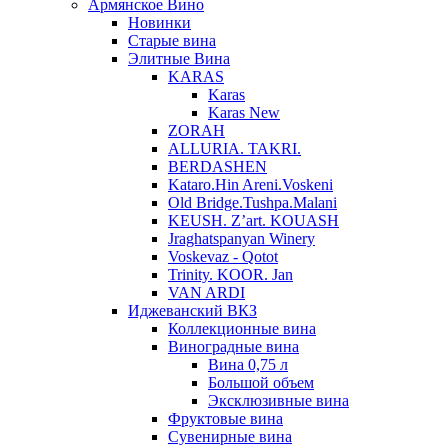
Армянское Вино
Новинки
Старые вина
Элитные Вина
KARAS
Karas
Karas New
ZORAH
ALLURIA. TAKRI.
BERDASHEN
Kataro.Hin Areni.Voskeni
Old Bridge.Tushpa.Malani
KEUSH. Z’art. KOUASH
Jraghatspanyan Winery
Voskevaz - Qotot
Trinity. KOOR. Jan
VAN ARDI
Иджеванский ВКЗ
Коллекционные вина
Виноградные вина
Вина 0,75 л
Большой объем
Эксклюзивные вина
Фруктовые вина
Cувенирные вина