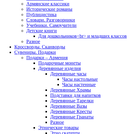
Армянские классики
Исторические романы
Публицистика
Словари. Разговорники
Учебники. Самоучители
Детские книги
Для дошкольников<br> и младших классов
Разное
Кроссворды. Сканворды
Сувениры. Подарки
Подарки – Армения
Подарочные монеты
Деревянные изделия
Деревянные часы
Часы настольные
Часы настенные
Деревянные Храмы
Подставки для напитков
Деревянные Тарелки
Деревянные Вазы
Деревянные Кресты
Деревянные Гранаты
Разное
Этнические товары
Этно скатерти