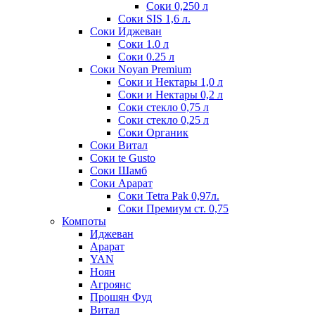
Соки 0,250 л
Соки SIS 1,6 л.
Соки Иджеван
Соки 1.0 л
Соки 0.25 л
Соки Noyan Premium
Соки и Нектары 1,0 л
Соки и Нектары 0,2 л
Соки стекло 0,75 л
Соки стекло 0,25 л
Соки Органик
Соки Витал
Соки te Gusto
Соки Шамб
Соки Арарат
Соки Tetra Pak 0,97л.
Соки Премиум ст. 0,75
Компоты
Иджеван
Арарат
YAN
Ноян
Агроянс
Прошян Фуд
Витал