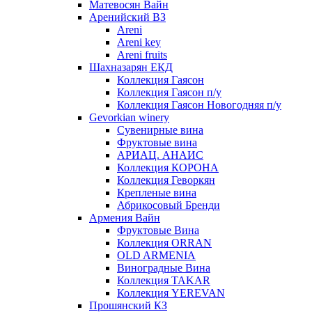
Матевосян Вайн
Аренийский ВЗ
Areni
Areni key
Areni fruits
Шахназарян ЕКД
Коллекция Гаясон
Коллекция Гаясон п/у
Коллекция Гаясон Новогодняя п/у
Gevorkian winery
Сувенирные вина
Фруктовые вина
АРИАЦ. АНАИС
Коллекция КОРОНА
Коллекция Геворкян
Крепленые вина
Абрикосовый Бренди
Армения Вайн
Фруктовые Вина
Коллекция ORRAN
OLD ARMENIA
Виноградные Вина
Коллекция TAKAR
Коллекция YEREVAN
Прошянский КЗ