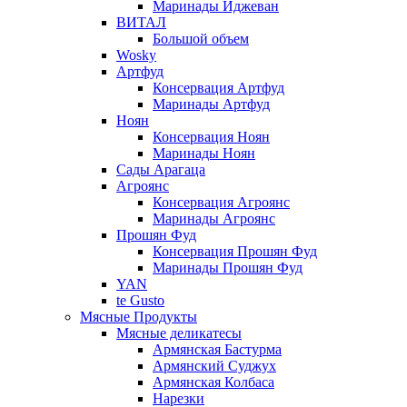
Маринады Иджеван
ВИТАЛ
Большой объем
Wosky
Артфуд
Консервация Артфуд
Маринады Артфуд
Ноян
Консервация Ноян
Маринады Ноян
Сады Арагаца
Агроянс
Консервация Агроянс
Маринады Агроянс
Прошян Фуд
Консервация Прошян Фуд
Маринады Прошян Фуд
YAN
te Gusto
Мясные Продукты
Мясные деликатесы
Армянская Бастурма
Армянский Суджух
Армянская Колбаса
Нарезки