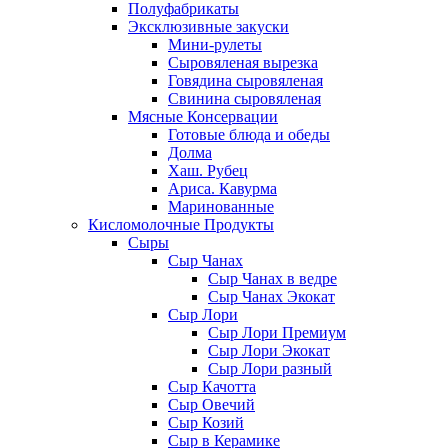
Полуфабрикаты
Эксклюзивные закуски
Мини-рулеты
Сыровяленая вырезка
Говядина сыровяленая
Свинина сыровяленая
Мясные Консервации
Готовые блюда и обеды
Долма
Хаш. Рубец
Ариса. Кавурма
Маринованные
Кисломолочные Продукты
Сыры
Сыр Чанах
Сыр Чанах в ведре
Сыр Чанах Экокат
Сыр Лори
Сыр Лори Премиум
Сыр Лори Экокат
Сыр Лори разный
Сыр Качотта
Сыр Овечий
Сыр Козий
Сыр в Керамике