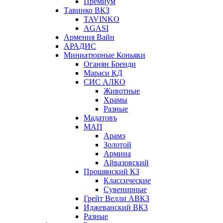
Премиум
Тавинко ВКЗ
TAVINKO
AGASI
Армения Вайн
АРАДИС
Миниатюрные Коньяки
Оганян Бренди
Мараси КД
СИС АЛКО
Животные
Храмы
Разные
Мадатовъ
МАП
Арамэ
Золотой
Армина
Айвазовский
Прошянский КЗ
Классические
Сувенирные
Грейт Велли АВКЗ
Иджеванский ВКЗ
Разные