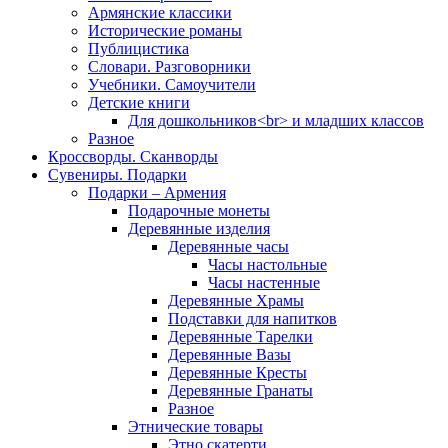
Армянские классики
Исторические романы
Публицистика
Словари. Разговорники
Учебники. Самоучители
Детские книги
Для дошкольников<br> и младших классов
Разное
Кроссворды. Сканворды
Сувениры. Подарки
Подарки – Армения
Подарочные монеты
Деревянные изделия
Деревянные часы
Часы настольные
Часы настенные
Деревянные Храмы
Подставки для напитков
Деревянные Тарелки
Деревянные Вазы
Деревянные Кресты
Деревянные Гранаты
Разное
Этнические товары
Этно скатерти