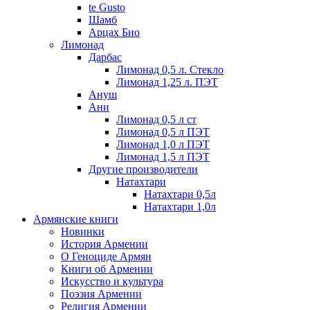
te Gusto
Шамб
Арцах Био
Лимонад
Дарбас
Лимонад 0,5 л. Стекло
Лимонад 1,25 л. ПЭТ
Ануш
Ани
Лимонад 0,5 л ст
Лимонад 0,5 л ПЭТ
Лимонад 1,0 л ПЭТ
Лимонад 1,5 л ПЭТ
Другие производители
Натахтари
Натахтари 0,5л
Натахтари 1,0л
Армянские книги
Новинки
История Армении
О Геноциде Армян
Книги об Армении
Иcкусство и культура
Поэзия Армении
Религия Армении