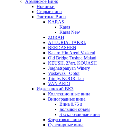
Армянское Вино
Новинки
Старые вина
Элитные Вина
KARAS
Karas
Karas New
ZORAH
ALLURIA. TAKRI.
BERDASHEN
Kataro.Hin Areni.Voskeni
Old Bridge.Tushpa.Malani
KEUSH. Z’art. KOUASH
Jraghatspanyan Winery
Voskevaz - Qotot
Trinity. KOOR. Jan
VAN ARDI
Иджеванский ВКЗ
Коллекционные вина
Виноградные вина
Вина 0,75 л
Большой объем
Эксклюзивные вина
Фруктовые вина
Cувенирные вина