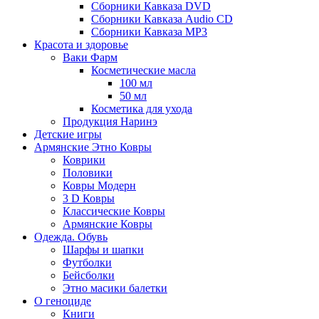
Сборники Кавказа DVD
Сборники Кавказа Audio CD
Сборники Кавказа MP3
Красота и здоровье
Ваки Фарм
Косметические масла
100 мл
50 мл
Косметика для ухода
Продукция Наринэ
Детские игры
Армянские Этно Ковры
Коврики
Половики
Ковры Модерн
3 D Ковры
Классические Ковры
Армянские Ковры
Одежда. Обувь
Шарфы и шапки
Футболки
Бейсболки
Этно масики балетки
О геноциде
Книги