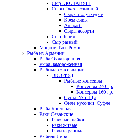
Сыр ЭКОТАВУШ
Сыры Эксклюзивный
Сыры полутведые
Крем сыры
Antipasti
Сыры ассорти
Сыр Чечил
Сыр разный
Мацони.Тан. Режан
Рыба из Армении
Рыба Охлажденная
Рыба Замороженная
Рыбные консервации
ЭКО ФУД
Рыбные консервы
Консервы 240 гр.
Консервы 160 гр.
Супы. Уха. Щи
Филе-кусочки. Суфле
Рыба Копченая
Раки Севанские
Раковые шейки
Раки живые
Раки варенные
Рыбная Икра