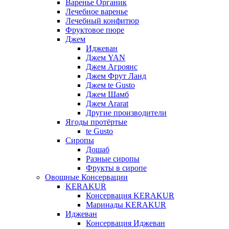
Варенье Органик
Лечебное варенье
Лечебный конфитюр
Фруктовое пюре
Джем
Иджеван
Джем YAN
Джем Агроянс
Джем Фрут Ланд
Джем te Gusto
Джем Шамб
Джем Ararat
Другие производители
Ягоды протёртые
te Gusto
Сиропы
Дошаб
Разные сиропы
Фрукты в сиропе
Овощные Консервации
KERAKUR
Консервация KERAKUR
Маринады KERAKUR
Иджеван
Консервация Иджеван