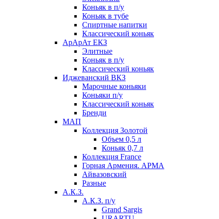
Коньяк в п/у
Коньяк в тубе
Спиртные напитки
Классический коньяк
АрАрАт ЕКЗ
Элитные
Коньяк в п/у
Классический коньяк
Иджеванский ВКЗ
Марочные коньяки
Коньяки п/у
Классический коньяк
Бренди
МАП
Коллекция Золотой
Объем 0,5 л
Коньяк 0,7 л
Коллекция France
Горная Армения. АРМА
Айвазовский
Разные
А.К.З.
А.К.З. п/у
Grand Sargis
URARTU