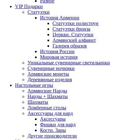
Разное
VIP Подарки
Статуэтки
История Армении
Статуэтки полистоун
Статуэтки бронза
Церкви. Статуэтки
Армянский алфавит
Галерея образов
История России
Мировая история
Уникальные сувенирные светильники
Сувенирные ночники
Армянские монеты
Деревянные изделия
Настольные игры
Армянские Нарды
Нарды + Шахматы
Шахматы
Ломберные столы
Аксессуары для нард
Аксессуары
Фишки для нард
Кости. Зары
Другие производители