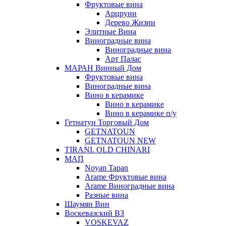
Фруктовые вина
Арцруни
Дерево Жизни
Элитные Вина
Виноградные вина
Виноградные вина
Арт Палас
МАРАН Винный Дом
Фруктовые вина
Виноградные вина
Вино в керамике
Вино в керамике
Вино в керамике п/у
Гетнатун Торговый Дом
GETNATOUN
GETNATOUN NEW
TIRANI. OLD CHINARI
МАП
Noyan Tapan
Arame Фруктовые вина
Arame Виноградные вина
Разные вина
Шаумян Вин
Воскевазский ВЗ
VOSKEVAZ