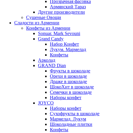
Прозрачная фасовка
Армянский Тараз
Другие производители
Сушеные Овощи
Сладости из Армении
Конфеты из Армении
Sonuar. Mark Sevouni
Grand Candy
Набор Конфет
Лукум. Мармелад
Конфеты
Арколад
GRAND Dian
Фрукты в шоколаде
Орехи в шоколаде
Драже в шоколаде
ШокоХит в шоколаде
Семечки в шоколаде
Наборы конфет
JOYCO
Наборы конфет
Сухофрукты в шоколаде
Мармелад. Лукум
Шоколадные плитки
Конфеты