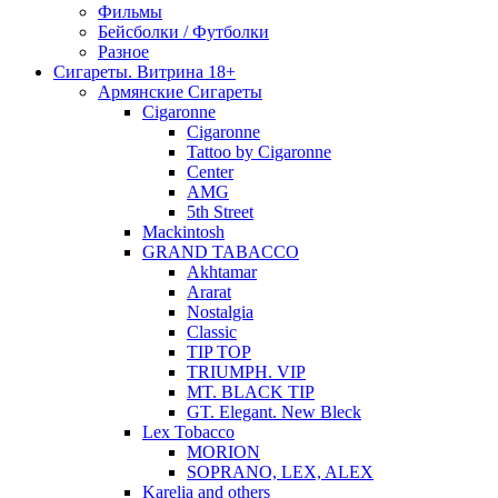
Фильмы
Бейсболки / Футболки
Разное
Сигареты. Витрина 18+
Армянские Сигареты
Cigaronne
Cigaronne
Tattoo by Cigaronne
Center
AMG
5th Street
Mackintosh
GRAND TABACCO
Akhtamar
Ararat
Nostalgia
Classic
TIP TOP
TRIUMPH. VIP
MT. BLACK TIP
GT. Elegant. New Bleck
Lex Tobacco
MORION
SOPRANO, LEX, ALEX
Karelia and others