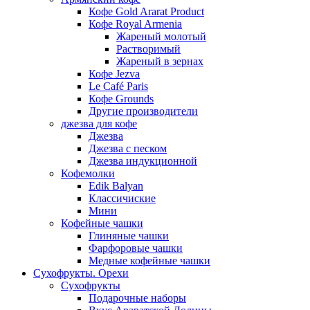
Кофе Gold Ararat Product
Кофе Royal Armenia
Жареный молотый
Растворимый
Жареный в зернах
Кофе Jezva
Le Café Paris
Кофе Grounds
Другие производители
джезва для кофе
Джезва
Джезва с песком
Джезва индукционной
Кофемолки
Edik Balyan
Классичиские
Мини
Кофейные чашки
Глиняные чашки
Фарфоровые чашки
Медные кофейные чашки
Сухофрукты. Орехи
Сухофрукты
Подарочные наборы