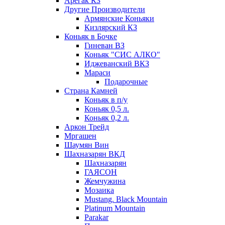
Арегак КЗ
Другие Производители
Армянские Коньяки
Кизлярский КЗ
Коньяк в Бочке
Гиневан ВЗ
Коньяк "СИС АЛКО"
Иджеванский ВКЗ
Мараси
Подарочные
Страна Камней
Коньяк в п/у
Коньяк 0,5 л.
Коньяк 0,2 л.
Аркон Трейд
Мргашен
Шаумян Вин
Шахназарян ВКД
Шахназарян
ГАЯСОН
Жемчужина
Мозаика
Mustang. Black Mountain
Platinum Mountain
Parakar