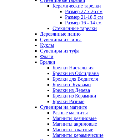
Сувенирные тарелки
Керамические тарелки
Размер 27 х 26 см
Размер 21-18,5 см
Размер 16 - 14 см
Стеклянные тарелки
Деревянные панно
Сувениры из гипса
Куклы
Сувениры из туфа
Флаги
Брелки
Брелки Настальгия
Брелки из Обсидиана
Брелки для Водителя
Брелки с Буквами
Брелки из Дерева
Брелки из Керамики
Брелки Разные
Сувениры на магните
Разные магниты
Магниты резиновые
Магниты акриловые
Магниты закатные
Магниты керамические