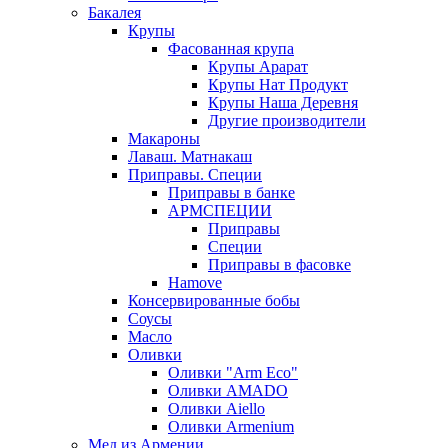
Бакалея
Крупы
Фасованная крупа
Крупы Арарат
Крупы Нат Продукт
Крупы Наша Деревня
Другие производители
Макароны
Лаваш. Матнакаш
Приправы. Специи
Приправы в банке
АРМСПЕЦИИ
Приправы
Специи
Приправы в фасовке
Hamove
Консервированные бобы
Соусы
Масло
Оливки
Оливки "Arm Eco"
Оливки AMADO
Оливки Aiello
Оливки Armenium
Мед из Армении