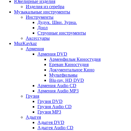
Ювелирные изделия
Изделия из серебра
Музыкальные инструменты
Инструменты
Дудук. Шви. Зурна.
Доол
Струнные инструменты
Аксессуары
MuzKavkaz
Армения
Армения DVD
Арменфильм Киностудия
Ереван Киностудия
Документальное Кино
Мультфильмы
Blu-ray. HD DVD
Армения Audio CD
Армения Audio MP3
Грузия
Грузия DVD
Грузия Audio CD
Грузия MP3
Адыгея
Адыгея DVD
Адыгея Audio CD