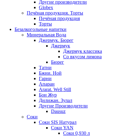
Другие производители
Globex
Печёная продукция. Торты
Печёная продукция
Торты
Безалкогольные напитки
Минеральная Вода
Джермук. Бюрег
Джермук
Джермук классика
Со вкусом лимона
Бюрег
Татни
Бжни. Ной
Гарни
Апаран
Ararat. Well Still
Бон Жур
Дилижан. Зулал
Другие Производители
Dausuz
Соки
Соки SIS Натурал
Соки YAN
Соки 0,930 л