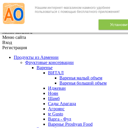
Нашим интернет-магазином намного удобнее
+7 (495) 646-888-1
пользоваться с помощью бесплатного приложения!
В корзине
0
товаров
Установи
x
Меню каталога
Меню сайта
Вход
Регистрация
Продукты из Армении
Фруктовые консервации
Варенье
ВИТАЛ
Варенья малый объем
Варенья большой объем
Иджеван
Ноян
Шамб
Сады Арагаца
Агроянс
te Gusto
Варга - Фуд
Варенье Proshyan Food