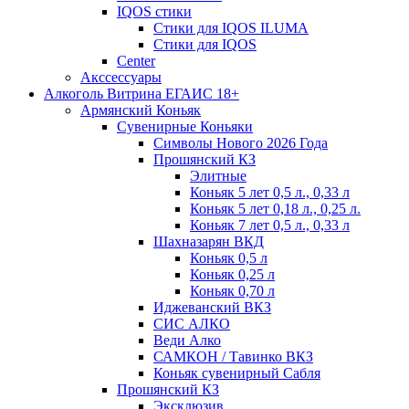
IQOS стики
Стики для IQOS ILUMA
Стики для IQOS
Сenter
Акссессуары
Алкоголь Витрина ЕГАИС 18+
Армянский Коньяк
Сувенирные Коньяки
Символы Нового 2026 Года
Прошянский КЗ
Элитные
Коньяк 5 лет 0,5 л., 0,33 л
Коньяк 5 лет 0,18 л., 0,25 л.
Коньяк 7 лет 0,5 л., 0,33 л
Шахназарян ВКД
Коньяк 0,5 л
Коньяк 0,25 л
Коньяк 0,70 л
Иджеванский ВКЗ
СИС АЛКО
Веди Алко
САМКОН / Тавинко ВКЗ
Коньяк сувенирный Сабля
Прошянский КЗ
Эксклюзив