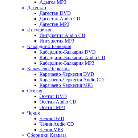
Адыгея MP3
Дагестан
Дагестан DVD
Дагестан Audio CD
Дагестан MP3
Ингушетия
Ингушетия Audio CD
Ингушетия MP3
Кабардино-Балкария
Кабардино-Балкария DVD
Кабардино-Балкария Audio CD
Кабардино-Балкария MP3
Карачаево-Черкесия
Карачаево-Черкесия DVD
Карачаево-Черкесия Audio CD
Карачаево-Черкесия MP3
Осетия
Осетия DVD
Осетия Audio CD
Осетия MP3
Чечня
Чечня DVD
Чечня Audio CD
Чечня MP3
Сборники Кавказа