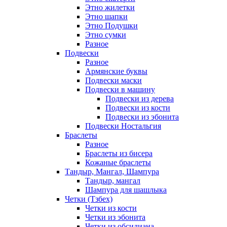
Этно жилетки
Этно шапки
Этно Подушки
Этно сумки
Разное
Подвески
Разное
Армянские буквы
Подвески маски
Подвески в машину
Подвески из дерева
Подвески из кости
Подвески из эбонита
Подвески Ностальгия
Браслеты
Разное
Браслеты из бисера
Кожаные браслеты
Тандыр, Мангал, Шампура
Тандыр, мангал
Шампура для шашлыка
Четки (Тзбех)
Четки из кости
Четки из эбонита
Четки из обсидиана