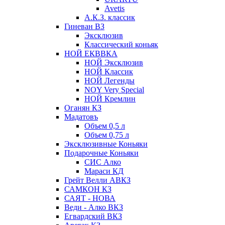
Avetis
А.К.З. классик
Гиневан ВЗ
Эксклюзив
Классический коньяк
НОЙ ЕКВВКА
НОЙ Эксклюзив
НОЙ Классик
НОЙ Легенды
NOY Very Speсial
НОЙ Кремлин
Оганян КЗ
Мадатовъ
Объем 0,5 л
Объем 0,75 л
Эксклюзивные Коньяки
Подарочные Коньяки
СИС Алко
Мараси КД
Грейт Велли АВКЗ
САМКОН КЗ
САЯТ - НОВА
Веди - Алко ВКЗ
Егвардский ВКЗ