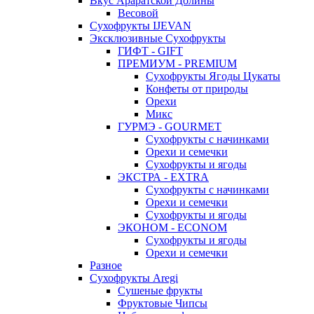
Вкус Араратской Долины
Весовой
Сухофрукты IJEVAN
Эксклюзивные Сухофрукты
ГИФТ - GIFT
ПРЕМИУМ - PREMIUM
Сухофрукты Ягоды Цукаты
Конфеты от природы
Орехи
Микс
ГУРМЭ - GOURMET
Сухофрукты с начинками
Орехи и семечки
Сухофрукты и ягоды
ЭКСТРА - EXTRA
Сухофрукты с начинками
Орехи и семечки
Сухофрукты и ягоды
ЭКОНОМ - ECONOM
Сухофрукты и ягоды
Орехи и семечки
Разное
Сухофрукты Aregi
Сушеные фрукты
Фруктовые Чипсы