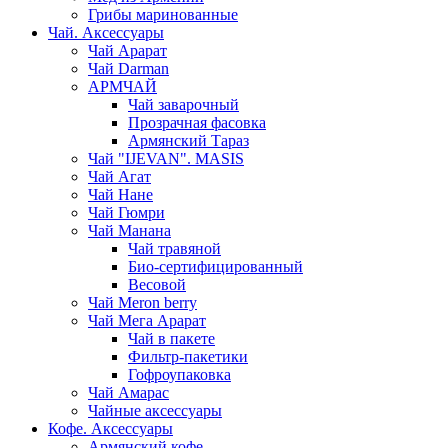
Грибы маринованные
Чай. Аксессуары
Чай Арарат
Чай Darman
АРМЧАЙ
Чай заварочный
Прозрачная фасовка
Армянский Тараз
Чай "IJEVAN". MASIS
Чай Агат
Чай Нане
Чай Гюмри
Чай Манана
Чай травяной
Био-сертифицированный
Весовой
Чай Meron berry
Чай Мега Арарат
Чай в пакете
Фильтр-пакетики
Гофроупаковка
Чай Амарас
Чайные аксессуары
Кофе. Аксессуары
Армянский кофе