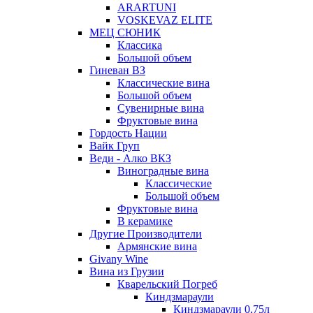
ARARTUNI
VOSKEVAZ ELITE
МЕЦ СЮНИК
Классика
Большой объем
Гиневан ВЗ
Классические вина
Большой объем
Сувенирные вина
Фруктовые вина
Гордость Нации
Вайк Груп
Веди - Алко ВКЗ
Виноградные вина
Классические
Большой объем
Фруктовые вина
В керамике
Другие Производители
Армянские вина
Givany Wine
Вина из Грузии
Кварельский Погреб
Киндзмараули
Киндзмараули 0,75л