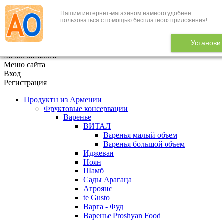
Нашим интернет-магазином намного удобнее
+7 (495) 646-888-1
пользоваться с помощью бесплатного приложения!
В корзине
0
товаров
Установи
x
Меню каталога
Меню сайта
Вход
Регистрация
Продукты из Армении
Фруктовые консервации
Варенье
ВИТАЛ
Варенья малый объем
Варенья большой объем
Иджеван
Ноян
Шамб
Сады Арагаца
Агроянс
te Gusto
Варга - Фуд
Варенье Proshyan Food