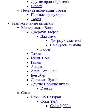
Другие производители
Globex
Печёная продукция. Торты
Печёная продукция
Торты
Безалкогольные напитки
Минеральная Вода
Джермук. Бюрег
Джермук
Джермук классика
Со вкусом лимона
Бюрег
Татни
Бжни. Ной
Гарни
Апаран
Ararat. Well Still
Бон Жур
Дилижан. Зулал
Другие Производители
Dausuz
Соки
Соки SIS Натурал
Соки YAN
Соки 0,930 л