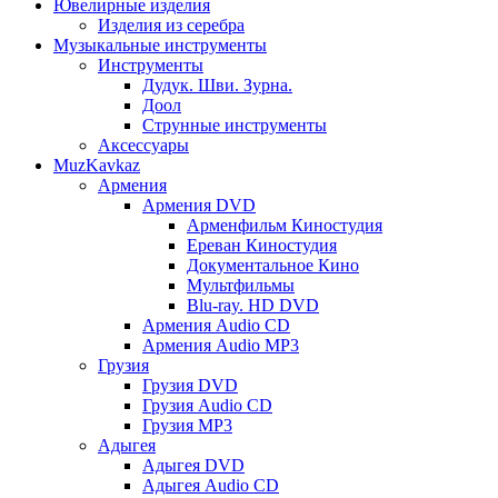
Ювелирные изделия
Изделия из серебра
Музыкальные инструменты
Инструменты
Дудук. Шви. Зурна.
Доол
Струнные инструменты
Аксессуары
MuzKavkaz
Армения
Армения DVD
Арменфильм Киностудия
Ереван Киностудия
Документальное Кино
Мультфильмы
Blu-ray. HD DVD
Армения Audio CD
Армения Audio MP3
Грузия
Грузия DVD
Грузия Audio CD
Грузия MP3
Адыгея
Адыгея DVD
Адыгея Audio CD