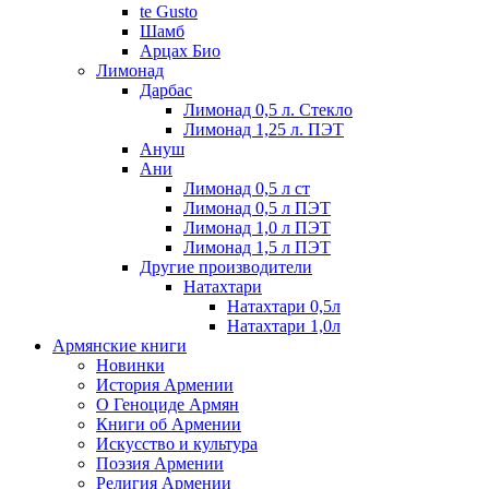
te Gusto
Шамб
Арцах Био
Лимонад
Дарбас
Лимонад 0,5 л. Стекло
Лимонад 1,25 л. ПЭТ
Ануш
Ани
Лимонад 0,5 л ст
Лимонад 0,5 л ПЭТ
Лимонад 1,0 л ПЭТ
Лимонад 1,5 л ПЭТ
Другие производители
Натахтари
Натахтари 0,5л
Натахтари 1,0л
Армянские книги
Новинки
История Армении
О Геноциде Армян
Книги об Армении
Иcкусство и культура
Поэзия Армении
Религия Армении