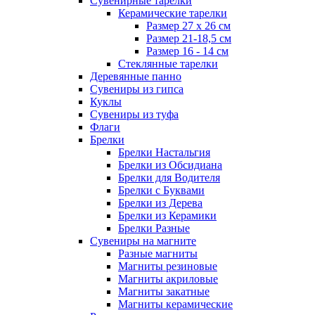
Сувенирные тарелки
Керамические тарелки
Размер 27 х 26 см
Размер 21-18,5 см
Размер 16 - 14 см
Стеклянные тарелки
Деревянные панно
Сувениры из гипса
Куклы
Сувениры из туфа
Флаги
Брелки
Брелки Настальгия
Брелки из Обсидиана
Брелки для Водителя
Брелки с Буквами
Брелки из Дерева
Брелки из Керамики
Брелки Разные
Сувениры на магните
Разные магниты
Магниты резиновые
Магниты акриловые
Магниты закатные
Магниты керамические