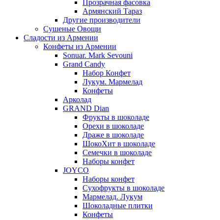
Прозрачная фасовка
Армянский Тараз
Другие производители
Сушеные Овощи
Сладости из Армении
Конфеты из Армении
Sonuar. Mark Sevouni
Grand Candy
Набор Конфет
Лукум. Мармелад
Конфеты
Арколад
GRAND Dian
Фрукты в шоколаде
Орехи в шоколаде
Драже в шоколаде
ШокоХит в шоколаде
Семечки в шоколаде
Наборы конфет
JOYCO
Наборы конфет
Сухофрукты в шоколаде
Мармелад. Лукум
Шоколадные плитки
Конфеты