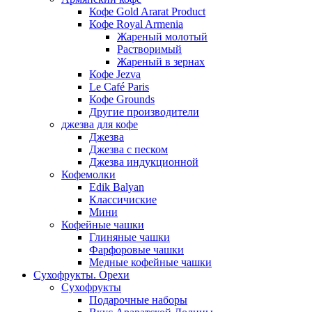
Кофе Gold Ararat Product
Кофе Royal Armenia
Жареный молотый
Растворимый
Жареный в зернах
Кофе Jezva
Le Café Paris
Кофе Grounds
Другие производители
джезва для кофе
Джезва
Джезва с песком
Джезва индукционной
Кофемолки
Edik Balyan
Классичиские
Мини
Кофейные чашки
Глиняные чашки
Фарфоровые чашки
Медные кофейные чашки
Сухофрукты. Орехи
Сухофрукты
Подарочные наборы