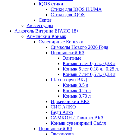
IQOS стики
Стики для IQOS ILUMA
Стики для IQOS
Сenter
Акссессуары
Алкоголь Витрина ЕГАИС 18+
Армянский Коньяк
Сувенирные Коньяки
Символы Нового 2026 Года
Прошянский КЗ
Элитные
Коньяк 5 лет 0,5 л., 0,33 л
Коньяк 5 лет 0,18 л., 0,25 л.
Коньяк 7 лет 0,5 л., 0,33 л
Шахназарян ВКД
Коньяк 0,5 л
Коньяк 0,25 л
Коньяк 0,70 л
Иджеванский ВКЗ
СИС АЛКО
Веди Алко
САМКОН / Тавинко ВКЗ
Коньяк сувенирный Сабля
Прошянский КЗ
Эксклюзив