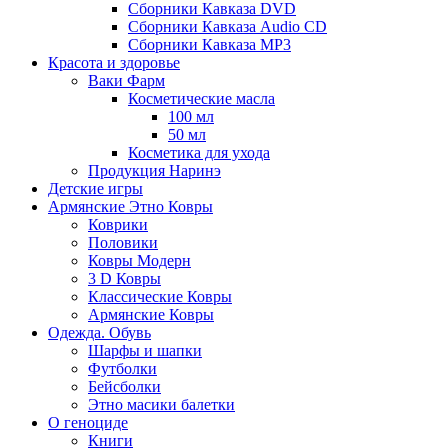
Сборники Кавказа DVD
Сборники Кавказа Audio CD
Сборники Кавказа MP3
Красота и здоровье
Ваки Фарм
Косметические масла
100 мл
50 мл
Косметика для ухода
Продукция Наринэ
Детские игры
Армянские Этно Ковры
Коврики
Половики
Ковры Модерн
3 D Ковры
Классические Ковры
Армянские Ковры
Одежда. Обувь
Шарфы и шапки
Футболки
Бейсболки
Этно масики балетки
О геноциде
Книги