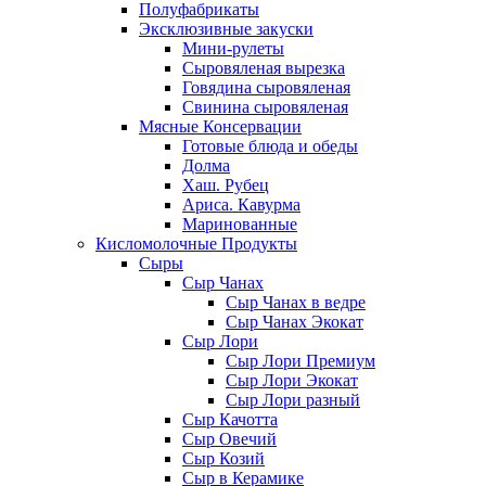
Полуфабрикаты
Эксклюзивные закуски
Мини-рулеты
Сыровяленая вырезка
Говядина сыровяленая
Свинина сыровяленая
Мясные Консервации
Готовые блюда и обеды
Долма
Хаш. Рубец
Ариса. Кавурма
Маринованные
Кисломолочные Продукты
Сыры
Сыр Чанах
Сыр Чанах в ведре
Сыр Чанах Экокат
Сыр Лори
Сыр Лори Премиум
Сыр Лори Экокат
Сыр Лори разный
Сыр Качотта
Сыр Овечий
Сыр Козий
Сыр в Керамике