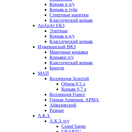
Коньяк в п/у
Коньяк в тубе
Спиртные напитки
Классический коньяк
АрАрАт ЕКЗ
Элитные
Коньяк в п/у
Классический коньяк
Иджеванский ВКЗ
Марочные коньяки
Коньяки п/у
Классический коньяк
Бренди
МАП
Коллекция Золотой
Объем 0,5 л
Коньяк 0,7 л
Коллекция France
Горная Армения. АРМА
Айвазовский
Разные
А.К.З.
А.К.З. п/у
Grand Sargis
URARTU