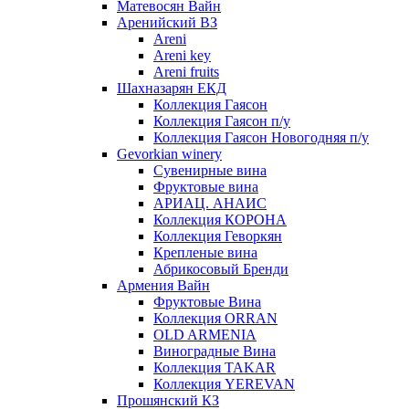
Матевосян Вайн
Аренийский ВЗ
Areni
Areni key
Areni fruits
Шахназарян ЕКД
Коллекция Гаясон
Коллекция Гаясон п/у
Коллекция Гаясон Новогодняя п/у
Gevorkian winery
Сувенирные вина
Фруктовые вина
АРИАЦ. АНАИС
Коллекция КОРОНА
Коллекция Геворкян
Крепленые вина
Абрикосовый Бренди
Армения Вайн
Фруктовые Вина
Коллекция ORRAN
OLD ARMENIA
Виноградные Вина
Коллекция TAKAR
Коллекция YEREVAN
Прошянский КЗ