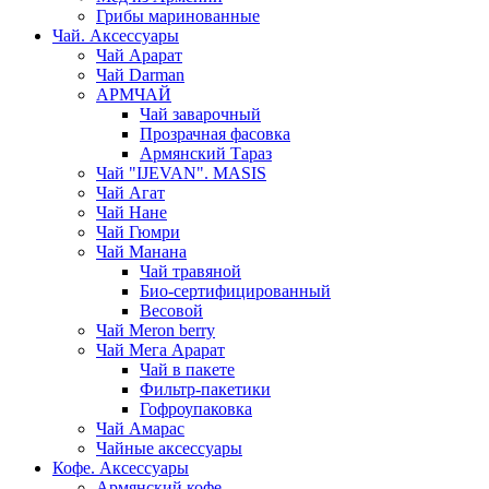
Грибы маринованные
Чай. Аксессуары
Чай Арарат
Чай Darman
АРМЧАЙ
Чай заварочный
Прозрачная фасовка
Армянский Тараз
Чай "IJEVAN". MASIS
Чай Агат
Чай Нане
Чай Гюмри
Чай Манана
Чай травяной
Био-сертифицированный
Весовой
Чай Meron berry
Чай Мега Арарат
Чай в пакете
Фильтр-пакетики
Гофроупаковка
Чай Амарас
Чайные аксессуары
Кофе. Аксессуары
Армянский кофе