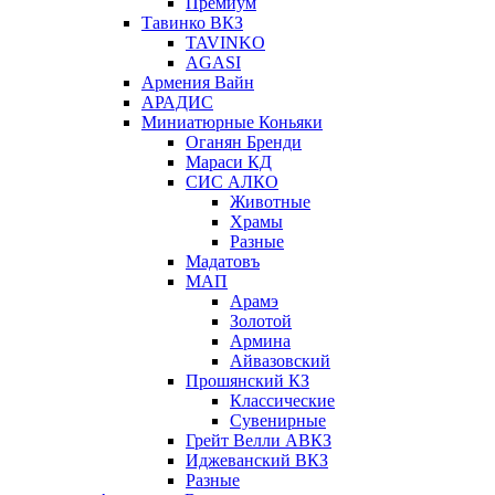
Премиум
Тавинко ВКЗ
TAVINKO
AGASI
Армения Вайн
АРАДИС
Миниатюрные Коньяки
Оганян Бренди
Мараси КД
СИС АЛКО
Животные
Храмы
Разные
Мадатовъ
МАП
Арамэ
Золотой
Армина
Айвазовский
Прошянский КЗ
Классические
Сувенирные
Грейт Велли АВКЗ
Иджеванский ВКЗ
Разные