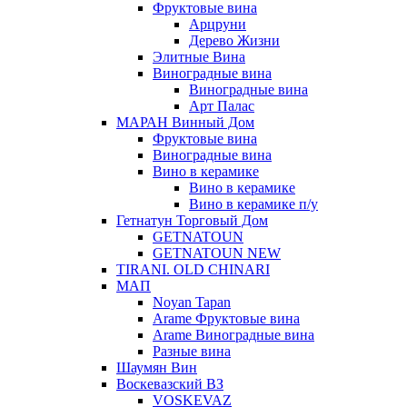
Фруктовые вина
Арцруни
Дерево Жизни
Элитные Вина
Виноградные вина
Виноградные вина
Арт Палас
МАРАН Винный Дом
Фруктовые вина
Виноградные вина
Вино в керамике
Вино в керамике
Вино в керамике п/у
Гетнатун Торговый Дом
GETNATOUN
GETNATOUN NEW
TIRANI. OLD CHINARI
МАП
Noyan Tapan
Arame Фруктовые вина
Arame Виноградные вина
Разные вина
Шаумян Вин
Воскевазский ВЗ
VOSKEVAZ