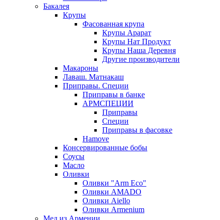
Бакалея
Крупы
Фасованная крупа
Крупы Арарат
Крупы Нат Продукт
Крупы Наша Деревня
Другие производители
Макароны
Лаваш. Матнакаш
Приправы. Специи
Приправы в банке
АРМСПЕЦИИ
Приправы
Специи
Приправы в фасовке
Hamove
Консервированные бобы
Соусы
Масло
Оливки
Оливки "Arm Eco"
Оливки AMADO
Оливки Aiello
Оливки Armenium
Мед из Армении