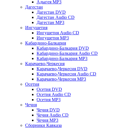
Адыгея MP3
Дагестан
Дагестан DVD
Дагестан Audio CD
Дагестан MP3
Ингушетия
Ингушетия Audio CD
Ингушетия MP3
Кабардино-Балкария
Кабардино-Балкария DVD
Кабардино-Балкария Audio CD
Кабардино-Балкария MP3
Карачаево-Черкесия
Карачаево-Черкесия DVD
Карачаево-Черкесия Audio CD
Карачаево-Черкесия MP3
Осетия
Осетия DVD
Осетия Audio CD
Осетия MP3
Чечня
Чечня DVD
Чечня Audio CD
Чечня MP3
Сборники Кавказа