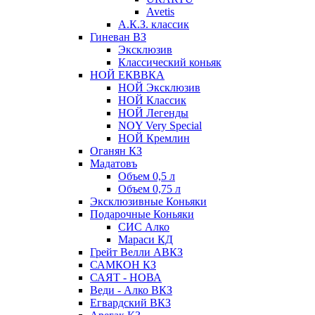
Avetis
А.К.З. классик
Гиневан ВЗ
Эксклюзив
Классический коньяк
НОЙ ЕКВВКА
НОЙ Эксклюзив
НОЙ Классик
НОЙ Легенды
NOY Very Speсial
НОЙ Кремлин
Оганян КЗ
Мадатовъ
Объем 0,5 л
Объем 0,75 л
Эксклюзивные Коньяки
Подарочные Коньяки
СИС Алко
Мараси КД
Грейт Велли АВКЗ
САМКОН КЗ
САЯТ - НОВА
Веди - Алко ВКЗ
Егвардский ВКЗ