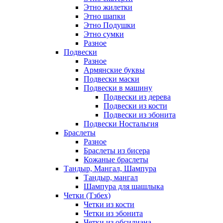
Этно жилетки
Этно шапки
Этно Подушки
Этно сумки
Разное
Подвески
Разное
Армянские буквы
Подвески маски
Подвески в машину
Подвески из дерева
Подвески из кости
Подвески из эбонита
Подвески Ностальгия
Браслеты
Разное
Браслеты из бисера
Кожаные браслеты
Тандыр, Мангал, Шампура
Тандыр, мангал
Шампура для шашлыка
Четки (Тзбех)
Четки из кости
Четки из эбонита
Четки из обсидиана