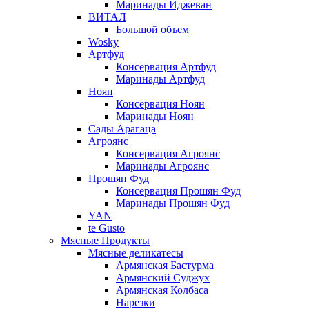
Маринады Иджеван
ВИТАЛ
Большой объем
Wosky
Артфуд
Консервация Артфуд
Маринады Артфуд
Ноян
Консервация Ноян
Маринады Ноян
Сады Арагаца
Агроянс
Консервация Агроянс
Маринады Агроянс
Прошян Фуд
Консервация Прошян Фуд
Маринады Прошян Фуд
YAN
te Gusto
Мясные Продукты
Мясные деликатесы
Армянская Бастурма
Армянский Суджух
Армянская Колбаса
Нарезки