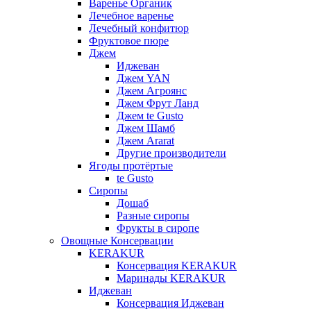
Варенье Органик
Лечебное варенье
Лечебный конфитюр
Фруктовое пюре
Джем
Иджеван
Джем YAN
Джем Агроянс
Джем Фрут Ланд
Джем te Gusto
Джем Шамб
Джем Ararat
Другие производители
Ягоды протёртые
te Gusto
Сиропы
Дошаб
Разные сиропы
Фрукты в сиропе
Овощные Консервации
KERAKUR
Консервация KERAKUR
Маринады KERAKUR
Иджеван
Консервация Иджеван