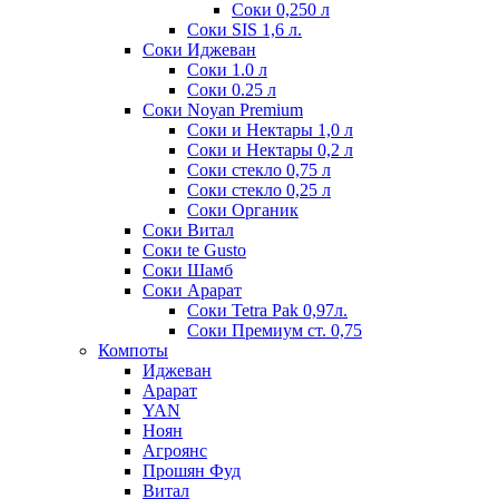
Соки 0,250 л
Соки SIS 1,6 л.
Соки Иджеван
Соки 1.0 л
Соки 0.25 л
Соки Noyan Premium
Соки и Нектары 1,0 л
Соки и Нектары 0,2 л
Соки стекло 0,75 л
Соки стекло 0,25 л
Соки Органик
Соки Витал
Соки te Gusto
Соки Шамб
Соки Арарат
Соки Tetra Pak 0,97л.
Соки Премиум ст. 0,75
Компоты
Иджеван
Арарат
YAN
Ноян
Агроянс
Прошян Фуд
Витал