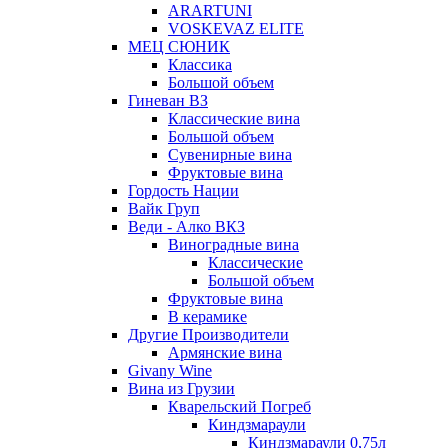
ARARTUNI
VOSKEVAZ ELITE
МЕЦ СЮНИК
Классика
Большой объем
Гиневан ВЗ
Классические вина
Большой объем
Сувенирные вина
Фруктовые вина
Гордость Нации
Вайк Груп
Веди - Алко ВКЗ
Виноградные вина
Классические
Большой объем
Фруктовые вина
В керамике
Другие Производители
Армянские вина
Givany Wine
Вина из Грузии
Кварельский Погреб
Киндзмараули
Киндзмараули 0,75л