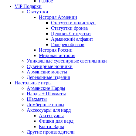
Разное
VIP Подарки
Статуэтки
История Армении
Статуэтки полистоун
Статуэтки бронза
Церкви. Статуэтки
Армянский алфавит
Галерея образов
История России
Мировая история
Уникальные сувенирные светильники
Сувенирные ночники
Армянские монеты
Деревянные изделия
Настольные игры
Армянские Нарды
Нарды + Шахматы
Шахматы
Ломберные столы
Аксессуары для нард
Аксессуары
Фишки для нард
Кости. Зары
Другие производители