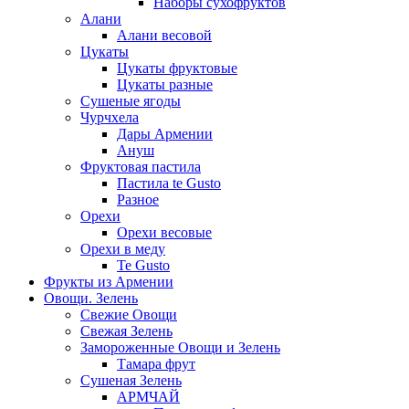
Наборы сухофруктов
Алани
Алани весовой
Цукаты
Цукаты фруктовые
Цукаты разные
Сушеные ягоды
Чурчхела
Дары Армении
Ануш
Фруктовая пастила
Пастила te Gusto
Разное
Орехи
Орехи весовые
Орехи в меду
Te Gusto
Фрукты из Армении
Овощи. Зелень
Свежие Овощи
Свежая Зелень
Замороженные Овощи и Зелень
Тамара фрут
Сушеная Зелень
АРМЧАЙ