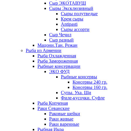
Сыр ЭКОТАВУШ
Сыры Эксклюзивный
Сыры полутведые
Крем сыры
Antipasti
Сыры ассорти
Сыр Чечил
Сыр разный
Мацони.Тан. Режан
Рыба из Армении
Рыба Охлажденная
Рыба Замороженная
Рыбные консервации
ЭКО ФУД
Рыбные консервы
Консервы 240 гр.
Консервы 160 гр.
Супы. Уха. Щи
Филе-кусочки. Суфле
Рыба Копченая
Раки Севанские
Раковые шейки
Раки живые
Раки варенные
Рыбная Икра