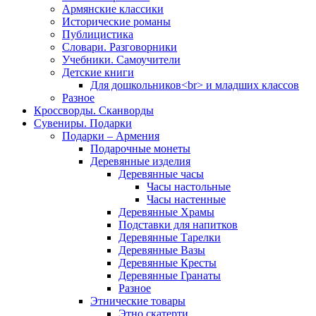
Армянские классики
Исторические романы
Публицистика
Словари. Разговорники
Учебники. Самоучители
Детские книги
Для дошкольников<br> и младших классов
Разное
Кроссворды. Сканворды
Сувениры. Подарки
Подарки – Армения
Подарочные монеты
Деревянные изделия
Деревянные часы
Часы настольные
Часы настенные
Деревянные Храмы
Подставки для напитков
Деревянные Тарелки
Деревянные Вазы
Деревянные Кресты
Деревянные Гранаты
Разное
Этнические товары
Этно скатерти