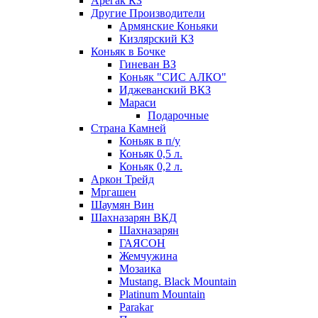
Арегак КЗ
Другие Производители
Армянские Коньяки
Кизлярский КЗ
Коньяк в Бочке
Гиневан ВЗ
Коньяк "СИС АЛКО"
Иджеванский ВКЗ
Мараси
Подарочные
Страна Камней
Коньяк в п/у
Коньяк 0,5 л.
Коньяк 0,2 л.
Аркон Трейд
Мргашен
Шаумян Вин
Шахназарян ВКД
Шахназарян
ГАЯСОН
Жемчужина
Мозаика
Mustang. Black Mountain
Platinum Mountain
Parakar