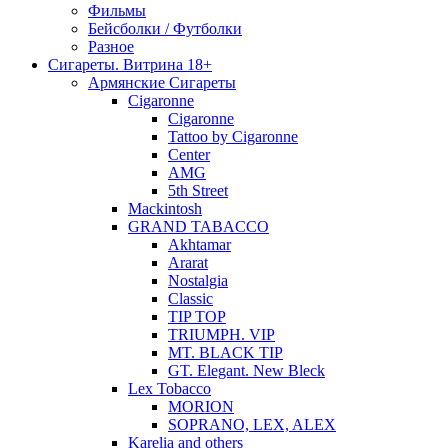
Фильмы
Бейсболки / Футболки
Разное
Сигареты. Витрина 18+
Армянские Сигареты
Cigaronne
Cigaronne
Tattoo by Cigaronne
Center
AMG
5th Street
Mackintosh
GRAND TABACCO
Akhtamar
Ararat
Nostalgia
Classic
TIP TOP
TRIUMPH. VIP
MT. BLACK TIP
GT. Elegant. New Bleck
Lex Tobacco
MORION
SOPRANO, LEX, ALEX
Karelia and others