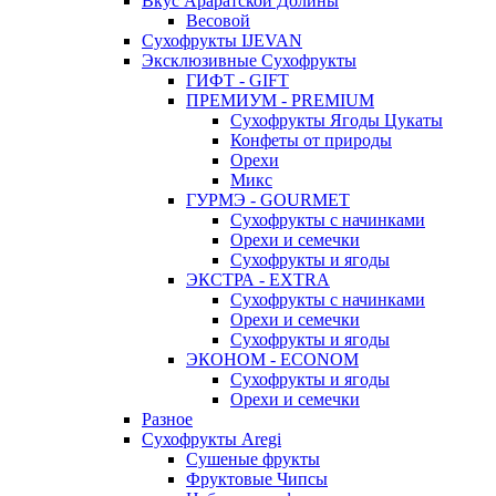
Вкус Араратской Долины
Весовой
Сухофрукты IJEVAN
Эксклюзивные Сухофрукты
ГИФТ - GIFT
ПРЕМИУМ - PREMIUM
Сухофрукты Ягоды Цукаты
Конфеты от природы
Орехи
Микс
ГУРМЭ - GOURMET
Сухофрукты с начинками
Орехи и семечки
Сухофрукты и ягоды
ЭКСТРА - EXTRA
Сухофрукты с начинками
Орехи и семечки
Сухофрукты и ягоды
ЭКОНОМ - ECONOM
Сухофрукты и ягоды
Орехи и семечки
Разное
Сухофрукты Aregi
Сушеные фрукты
Фруктовые Чипсы