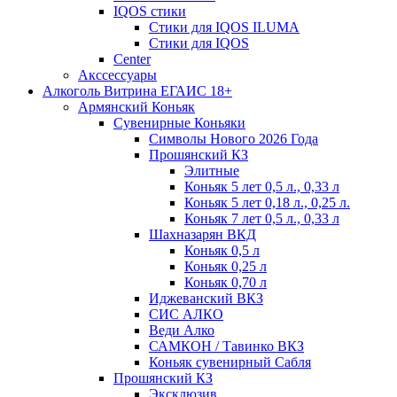
IQOS стики
Стики для IQOS ILUMA
Стики для IQOS
Сenter
Акссессуары
Алкоголь Витрина ЕГАИС 18+
Армянский Коньяк
Сувенирные Коньяки
Символы Нового 2026 Года
Прошянский КЗ
Элитные
Коньяк 5 лет 0,5 л., 0,33 л
Коньяк 5 лет 0,18 л., 0,25 л.
Коньяк 7 лет 0,5 л., 0,33 л
Шахназарян ВКД
Коньяк 0,5 л
Коньяк 0,25 л
Коньяк 0,70 л
Иджеванский ВКЗ
СИС АЛКО
Веди Алко
САМКОН / Тавинко ВКЗ
Коньяк сувенирный Сабля
Прошянский КЗ
Эксклюзив