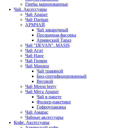
Грибы маринованные
Чай. Аксессуары
Чай Арарат
Чай Darman
АРМЧАЙ
Чай заварочный
Прозрачная фасовка
Армянский Тараз
Чай "IJEVAN". MASIS
Чай Агат
Чай Нане
Чай Гюмри
Чай Манана
Чай травяной
Био-сертифицированный
Весовой
Чай Meron berry
Чай Мега Арарат
Чай в пакете
Фильтр-пакетики
Гофроупаковка
Чай Амарас
Чайные аксессуары
Кофе. Аксессуары
Армянский кофе