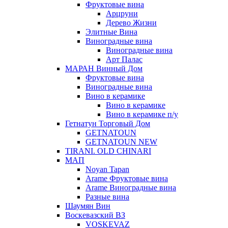
Фруктовые вина
Арцруни
Дерево Жизни
Элитные Вина
Виноградные вина
Виноградные вина
Арт Палас
МАРАН Винный Дом
Фруктовые вина
Виноградные вина
Вино в керамике
Вино в керамике
Вино в керамике п/у
Гетнатун Торговый Дом
GETNATOUN
GETNATOUN NEW
TIRANI. OLD CHINARI
МАП
Noyan Tapan
Arame Фруктовые вина
Arame Виноградные вина
Разные вина
Шаумян Вин
Воскевазский ВЗ
VOSKEVAZ