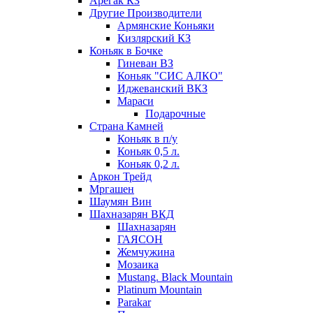
Арегак КЗ
Другие Производители
Армянские Коньяки
Кизлярский КЗ
Коньяк в Бочке
Гиневан ВЗ
Коньяк "СИС АЛКО"
Иджеванский ВКЗ
Мараси
Подарочные
Страна Камней
Коньяк в п/у
Коньяк 0,5 л.
Коньяк 0,2 л.
Аркон Трейд
Мргашен
Шаумян Вин
Шахназарян ВКД
Шахназарян
ГАЯСОН
Жемчужина
Мозаика
Mustang. Black Mountain
Platinum Mountain
Parakar