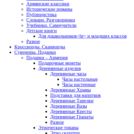
Армянские классики
Исторические романы
Публицистика
Словари. Разговорники
Учебники. Самоучители
Детские книги
Для дошкольников<br> и младших классов
Разное
Кроссворды. Сканворды
Сувениры. Подарки
Подарки – Армения
Подарочные монеты
Деревянные изделия
Деревянные часы
Часы настольные
Часы настенные
Деревянные Храмы
Подставки для напитков
Деревянные Тарелки
Деревянные Вазы
Деревянные Кресты
Деревянные Гранаты
Разное
Этнические товары
Этно скатерти