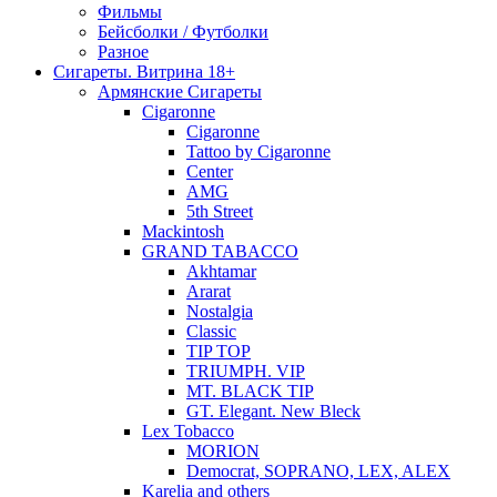
Фильмы
Бейсболки / Футболки
Разное
Сигареты. Витрина 18+
Армянские Сигареты
Cigaronne
Cigaronne
Tattoo by Cigaronne
Center
AMG
5th Street
Mackintosh
GRAND TABACCO
Akhtamar
Ararat
Nostalgia
Classic
TIP TOP
TRIUMPH. VIP
MT. BLACK TIP
GT. Elegant. New Bleck
Lex Tobacco
MORION
Democrat, SOPRANO, LEX, ALEX
Karelia and others