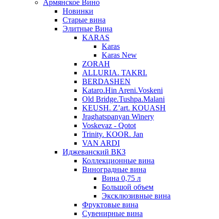
Армянское Вино
Новинки
Старые вина
Элитные Вина
KARAS
Karas
Karas New
ZORAH
ALLURIA. TAKRI.
BERDASHEN
Kataro.Hin Areni.Voskeni
Old Bridge.Tushpa.Malani
KEUSH. Z’art. KOUASH
Jraghatspanyan Winery
Voskevaz - Qotot
Trinity. KOOR. Jan
VAN ARDI
Иджеванский ВКЗ
Коллекционные вина
Виноградные вина
Вина 0,75 л
Большой объем
Эксклюзивные вина
Фруктовые вина
Cувенирные вина