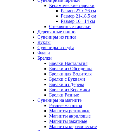
Сувенирные тарелки
Керамические тарелки
Размер 27 х 26 см
Размер 21-18,5 см
Размер 16 - 14 см
Стеклянные тарелки
Деревянные панно
Сувениры из гипса
Куклы
Сувениры из туфа
Флаги
Брелки
Брелки Настальгия
Брелки из Обсидиана
Брелки для Водителя
Брелки с Буквами
Брелки из Дерева
Брелки из Керамики
Брелки Разные
Сувениры на магните
Разные магниты
Магниты резиновые
Магниты акриловые
Магниты закатные
Магниты керамические