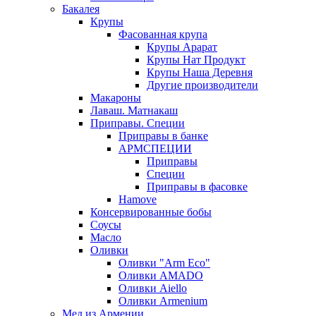
Бакалея
Крупы
Фасованная крупа
Крупы Арарат
Крупы Нат Продукт
Крупы Наша Деревня
Другие производители
Макароны
Лаваш. Матнакаш
Приправы. Специи
Приправы в банке
АРМСПЕЦИИ
Приправы
Специи
Приправы в фасовке
Hamove
Консервированные бобы
Соусы
Масло
Оливки
Оливки "Arm Eco"
Оливки AMADO
Оливки Aiello
Оливки Armenium
Мед из Армении