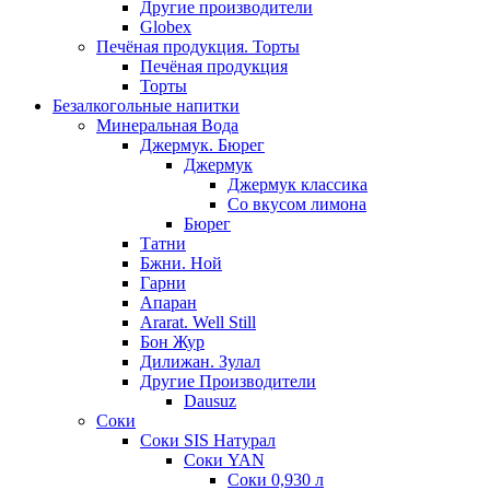
Другие производители
Globex
Печёная продукция. Торты
Печёная продукция
Торты
Безалкогольные напитки
Минеральная Вода
Джермук. Бюрег
Джермук
Джермук классика
Со вкусом лимона
Бюрег
Татни
Бжни. Ной
Гарни
Апаран
Ararat. Well Still
Бон Жур
Дилижан. Зулал
Другие Производители
Dausuz
Соки
Соки SIS Натурал
Соки YAN
Соки 0,930 л