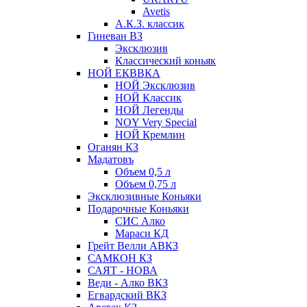
Avetis
А.К.З. классик
Гиневан ВЗ
Эксклюзив
Классический коньяк
НОЙ ЕКВВКА
НОЙ Эксклюзив
НОЙ Классик
НОЙ Легенды
NOY Very Speсial
НОЙ Кремлин
Оганян КЗ
Мадатовъ
Объем 0,5 л
Объем 0,75 л
Эксклюзивные Коньяки
Подарочные Коньяки
СИС Алко
Мараси КД
Грейт Велли АВКЗ
САМКОН КЗ
САЯТ - НОВА
Веди - Алко ВКЗ
Егвардский ВКЗ