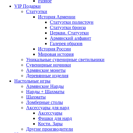
Разное
VIP Подарки
Статуэтки
История Армении
Статуэтки полистоун
Статуэтки бронза
Церкви. Статуэтки
Армянский алфавит
Галерея образов
История России
Мировая история
Уникальные сувенирные светильники
Сувенирные ночники
Армянские монеты
Деревянные изделия
Настольные игры
Армянские Нарды
Нарды + Шахматы
Шахматы
Ломберные столы
Аксессуары для нард
Аксессуары
Фишки для нард
Кости. Зары
Другие производители