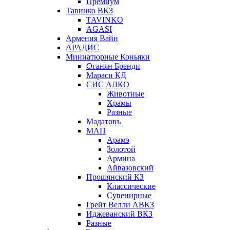
Премиум
Тавинко ВКЗ
TAVINKO
AGASI
Армения Вайн
АРАДИС
Миниатюрные Коньяки
Оганян Бренди
Мараси КД
СИС АЛКО
Животные
Храмы
Разные
Мадатовъ
МАП
Арамэ
Золотой
Армина
Айвазовский
Прошянский КЗ
Классические
Сувенирные
Грейт Велли АВКЗ
Иджеванский ВКЗ
Разные