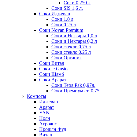
Соки 0,250 л
Соки SIS 1,6 л.
Соки Иджеван
Соки 1.0 л
Соки 0.25 л
Соки Noyan Premium
Соки и Нектары 1,0 л
Соки и Нектары 0,2 л
Соки стекло 0,75 л
Соки стекло 0,25 л
Соки Органик
Соки Витал
Соки te Gusto
Соки Шамб
Соки Арарат
Соки Tetra Pak 0,97л.
Соки Премиум ст. 0,75
Компоты
Иджеван
Арарат
YAN
Ноян
Агроянс
Прошян Фуд
Витал