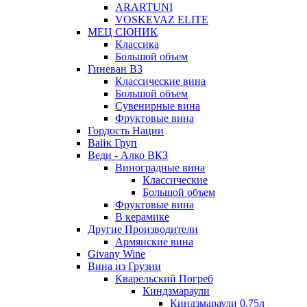
ARARTUNI
VOSKEVAZ ELITE
МЕЦ СЮНИК
Классика
Большой объем
Гиневан ВЗ
Классические вина
Большой объем
Сувенирные вина
Фруктовые вина
Гордость Нации
Вайк Груп
Веди - Алко ВКЗ
Виноградные вина
Классические
Большой объем
Фруктовые вина
В керамике
Другие Производители
Армянские вина
Givany Wine
Вина из Грузии
Кварельский Погреб
Киндзмараули
Киндзмараули 0,75л