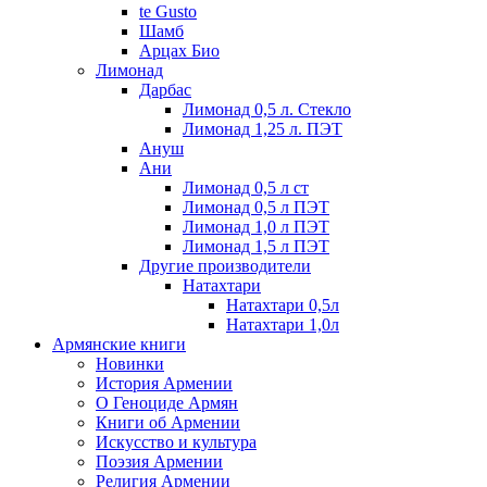
te Gusto
Шамб
Арцах Био
Лимонад
Дарбас
Лимонад 0,5 л. Стекло
Лимонад 1,25 л. ПЭТ
Ануш
Ани
Лимонад 0,5 л ст
Лимонад 0,5 л ПЭТ
Лимонад 1,0 л ПЭТ
Лимонад 1,5 л ПЭТ
Другие производители
Натахтари
Натахтари 0,5л
Натахтари 1,0л
Армянские книги
Новинки
История Армении
О Геноциде Армян
Книги об Армении
Иcкусство и культура
Поэзия Армении
Религия Армении