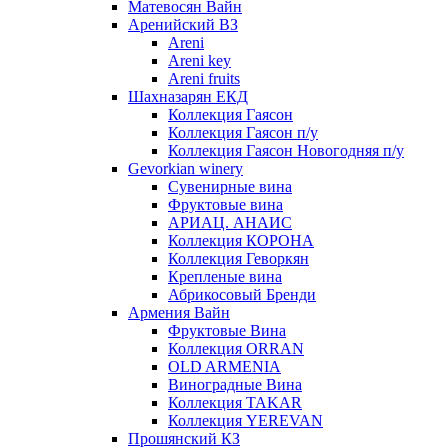
Матевосян Вайн
Аренийский ВЗ
Areni
Areni key
Areni fruits
Шахназарян ЕКД
Коллекция Гаясон
Коллекция Гаясон п/у
Коллекция Гаясон Новогодняя п/у
Gevorkian winery
Сувенирные вина
Фруктовые вина
АРИАЦ. АНАИС
Коллекция КОРОНА
Коллекция Геворкян
Крепленые вина
Абрикосовый Бренди
Армения Вайн
Фруктовые Вина
Коллекция ORRAN
OLD ARMENIA
Виноградные Вина
Коллекция TAKAR
Коллекция YEREVAN
Прошянский КЗ