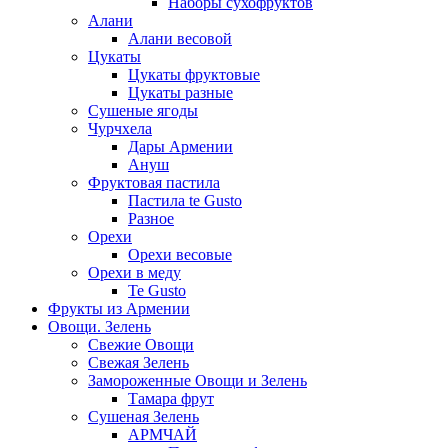
Наборы сухофруктов
Алани
Алани весовой
Цукаты
Цукаты фруктовые
Цукаты разные
Сушеные ягоды
Чурчхела
Дары Армении
Ануш
Фруктовая пастила
Пастила te Gusto
Разное
Орехи
Орехи весовые
Орехи в меду
Te Gusto
Фрукты из Армении
Овощи. Зелень
Свежие Овощи
Свежая Зелень
Замороженные Овощи и Зелень
Тамара фрут
Сушеная Зелень
АРМЧАЙ