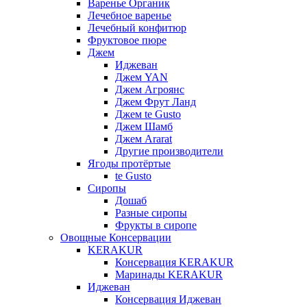
Варенье Органик
Лечебное варенье
Лечебный конфитюр
Фруктовое пюре
Джем
Иджеван
Джем YAN
Джем Агроянс
Джем Фрут Ланд
Джем te Gusto
Джем Шамб
Джем Ararat
Другие производители
Ягоды протёртые
te Gusto
Сиропы
Дошаб
Разные сиропы
Фрукты в сиропе
Овощные Консервации
KERAKUR
Консервация KERAKUR
Маринады KERAKUR
Иджеван
Консервация Иджеван