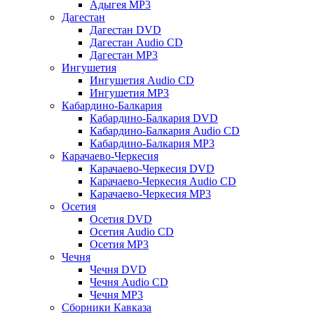
Адыгея MP3
Дагестан
Дагестан DVD
Дагестан Audio CD
Дагестан MP3
Ингушетия
Ингушетия Audio CD
Ингушетия MP3
Кабардино-Балкария
Кабардино-Балкария DVD
Кабардино-Балкария Audio CD
Кабардино-Балкария MP3
Карачаево-Черкесия
Карачаево-Черкесия DVD
Карачаево-Черкесия Audio CD
Карачаево-Черкесия MP3
Осетия
Осетия DVD
Осетия Audio CD
Осетия MP3
Чечня
Чечня DVD
Чечня Audio CD
Чечня MP3
Сборники Кавказа