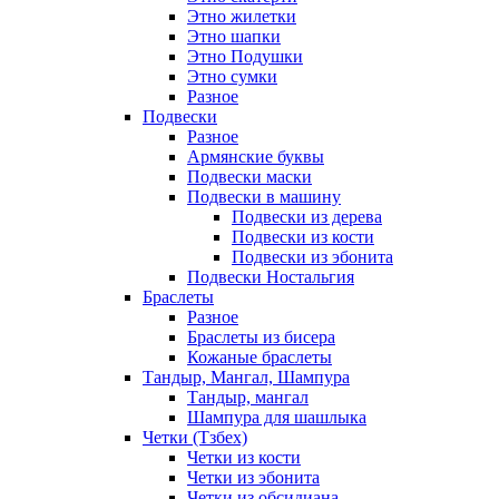
Этно жилетки
Этно шапки
Этно Подушки
Этно сумки
Разное
Подвески
Разное
Армянские буквы
Подвески маски
Подвески в машину
Подвески из дерева
Подвески из кости
Подвески из эбонита
Подвески Ностальгия
Браслеты
Разное
Браслеты из бисера
Кожаные браслеты
Тандыр, Мангал, Шампура
Тандыр, мангал
Шампура для шашлыка
Четки (Тзбех)
Четки из кости
Четки из эбонита
Четки из обсидиана