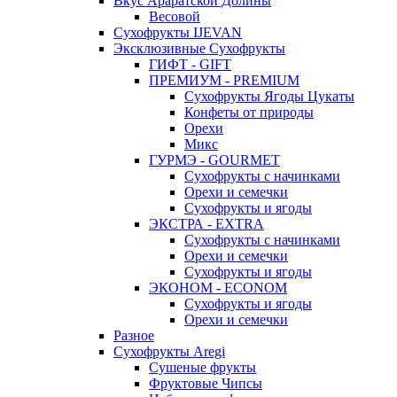
Вкус Араратской Долины
Весовой
Сухофрукты IJEVAN
Эксклюзивные Сухофрукты
ГИФТ - GIFT
ПРЕМИУМ - PREMIUM
Сухофрукты Ягоды Цукаты
Конфеты от природы
Орехи
Микс
ГУРМЭ - GOURMET
Сухофрукты с начинками
Орехи и семечки
Сухофрукты и ягоды
ЭКСТРА - EXTRA
Сухофрукты с начинками
Орехи и семечки
Сухофрукты и ягоды
ЭКОНОМ - ECONOM
Сухофрукты и ягоды
Орехи и семечки
Разное
Сухофрукты Aregi
Сушеные фрукты
Фруктовые Чипсы