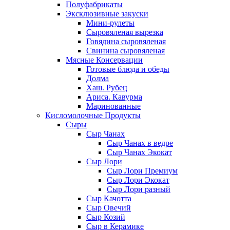
Полуфабрикаты
Эксклюзивные закуски
Мини-рулеты
Сыровяленая вырезка
Говядина сыровяленая
Свинина сыровяленая
Мясные Консервации
Готовые блюда и обеды
Долма
Хаш. Рубец
Ариса. Кавурма
Маринованные
Кисломолочные Продукты
Сыры
Сыр Чанах
Сыр Чанах в ведре
Сыр Чанах Экокат
Сыр Лори
Сыр Лори Премиум
Сыр Лори Экокат
Сыр Лори разный
Сыр Качотта
Сыр Овечий
Сыр Козий
Сыр в Керамике