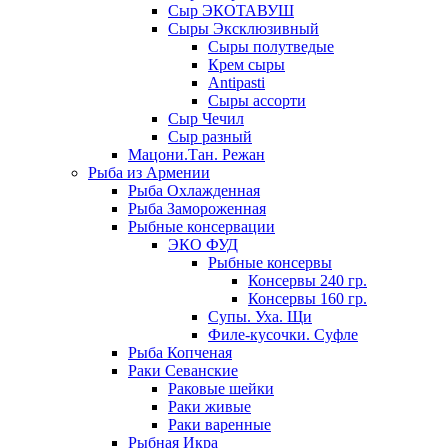
Сыр ЭКОТАВУШ
Сыры Эксклюзивный
Сыры полутведые
Крем сыры
Antipasti
Сыры ассорти
Сыр Чечил
Сыр разный
Мацони.Тан. Режан
Рыба из Армении
Рыба Охлажденная
Рыба Замороженная
Рыбные консервации
ЭКО ФУД
Рыбные консервы
Консервы 240 гр.
Консервы 160 гр.
Супы. Уха. Щи
Филе-кусочки. Суфле
Рыба Копченая
Раки Севанские
Раковые шейки
Раки живые
Раки варенные
Рыбная Икра