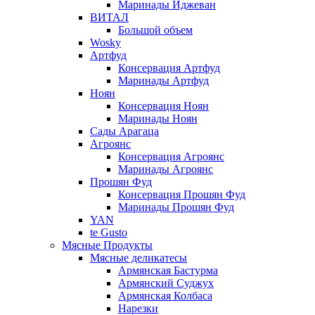
Маринады Иджеван
ВИТАЛ
Большой объем
Wosky
Артфуд
Консервация Артфуд
Маринады Артфуд
Ноян
Консервация Ноян
Маринады Ноян
Сады Арагаца
Агроянс
Консервация Агроянс
Маринады Агроянс
Прошян Фуд
Консервация Прошян Фуд
Маринады Прошян Фуд
YAN
te Gusto
Мясные Продукты
Мясные деликатесы
Армянская Бастурма
Армянский Суджух
Армянская Колбаса
Нарезки