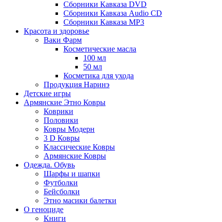
Сборники Кавказа DVD
Сборники Кавказа Audio CD
Сборники Кавказа MP3
Красота и здоровье
Ваки Фарм
Косметические масла
100 мл
50 мл
Косметика для ухода
Продукция Наринэ
Детские игры
Армянские Этно Ковры
Коврики
Половики
Ковры Модерн
3 D Ковры
Классические Ковры
Армянские Ковры
Одежда. Обувь
Шарфы и шапки
Футболки
Бейсболки
Этно масики балетки
О геноциде
Книги