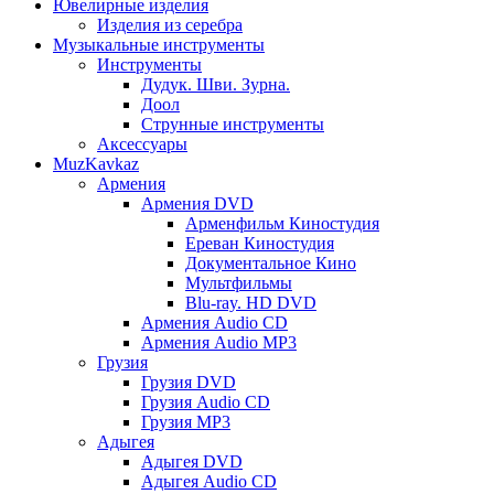
Ювелирные изделия
Изделия из серебра
Музыкальные инструменты
Инструменты
Дудук. Шви. Зурна.
Доол
Струнные инструменты
Аксессуары
MuzKavkaz
Армения
Армения DVD
Арменфильм Киностудия
Ереван Киностудия
Документальное Кино
Мультфильмы
Blu-ray. HD DVD
Армения Audio CD
Армения Audio MP3
Грузия
Грузия DVD
Грузия Audio CD
Грузия MP3
Адыгея
Адыгея DVD
Адыгея Audio CD