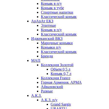
Коньяк в п/у
Коньяк в тубе
Спиртные напитки
Классический коньяк
АрАрАт ЕКЗ
Элитные
Коньяк в п/у
Классический коньяк
Иджеванский ВКЗ
Марочные коньяки
Коньяки п/у
Классический коньяк
Бренди
МАП
Коллекция Золотой
Объем 0,5 л
Коньяк 0,7 л
Коллекция France
Горная Армения. АРМА
Айвазовский
Разные
А.К.З.
А.К.З. п/у
Grand Sargis
URARTU