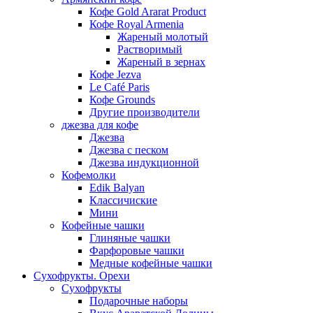
Кофе Gold Ararat Product
Кофе Royal Armenia
Жареный молотый
Растворимый
Жареный в зернах
Кофе Jezva
Le Café Paris
Кофе Grounds
Другие производители
джезва для кофе
Джезва
Джезва с песком
Джезва индукционной
Кофемолки
Edik Balyan
Классичиские
Мини
Кофейные чашки
Глиняные чашки
Фарфоровые чашки
Медные кофейные чашки
Сухофрукты. Орехи
Сухофрукты
Подарочные наборы