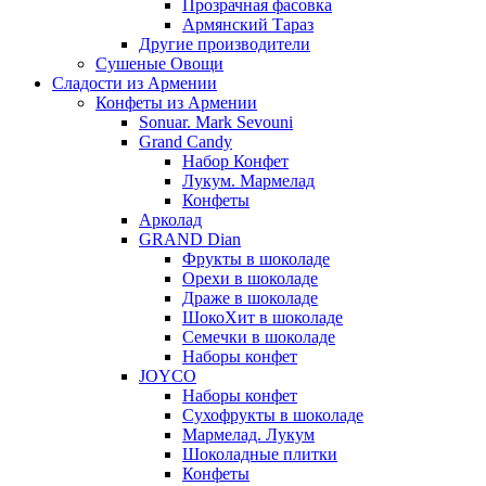
Прозрачная фасовка
Армянский Тараз
Другие производители
Сушеные Овощи
Сладости из Армении
Конфеты из Армении
Sonuar. Mark Sevouni
Grand Candy
Набор Конфет
Лукум. Мармелад
Конфеты
Арколад
GRAND Dian
Фрукты в шоколаде
Орехи в шоколаде
Драже в шоколаде
ШокоХит в шоколаде
Семечки в шоколаде
Наборы конфет
JOYCO
Наборы конфет
Сухофрукты в шоколаде
Мармелад. Лукум
Шоколадные плитки
Конфеты