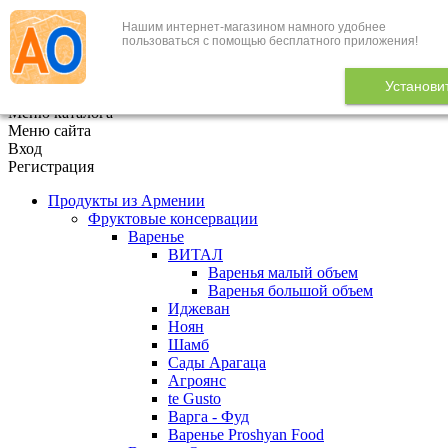
Нашим интернет-магазином намного удобнее
+7 (495) 646-888-1
пользоваться с помощью бесплатного приложения!
В корзине
0
товаров
Установи
x
Меню каталога
Меню сайта
Вход
Регистрация
Продукты из Армении
Фруктовые консервации
Варенье
ВИТАЛ
Варенья малый объем
Варенья большой объем
Иджеван
Ноян
Шамб
Сады Арагаца
Агроянс
te Gusto
Варга - Фуд
Варенье Proshyan Food