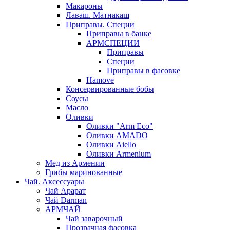
Макароны
Лаваш. Матнакаш
Приправы. Специи
Приправы в банке
АРМСПЕЦИИ
Приправы
Специи
Приправы в фасовке
Hamove
Консервированные бобы
Соусы
Масло
Оливки
Оливки "Arm Eco"
Оливки AMADO
Оливки Aiello
Оливки Armenium
Мед из Армении
Грибы маринованные
Чай. Аксессуары
Чай Арарат
Чай Darman
АРМЧАЙ
Чай заварочный
Прозрачная фасовка