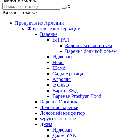
Заказать звонок
x
Каталог товаров
Продукты из Армении
Фруктовые консервации
Варенье
ВИТАЛ
Варенья малый объем
Варенья большой объем
Иджеван
Ноян
Шамб
Сады Арагаца
Агроянс
te Gusto
Варга - Фуд
Варенье Proshyan Food
Варенье Органик
Лечебное варенье
Лечебный конфитюр
Фруктовое пюре
Джем
Иджеван
Джем YAN