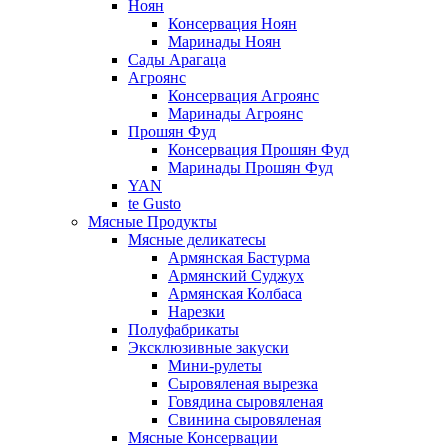
Ноян
Консервация Ноян
Маринады Ноян
Сады Арагаца
Агроянс
Консервация Агроянс
Маринады Агроянс
Прошян Фуд
Консервация Прошян Фуд
Маринады Прошян Фуд
YAN
te Gusto
Мясные Продукты
Мясные деликатесы
Армянская Бастурма
Армянский Суджух
Армянская Колбаса
Нарезки
Полуфабрикаты
Эксклюзивные закуски
Мини-рулеты
Сыровяленая вырезка
Говядина сыровяленая
Свинина сыровяленая
Мясные Консервации