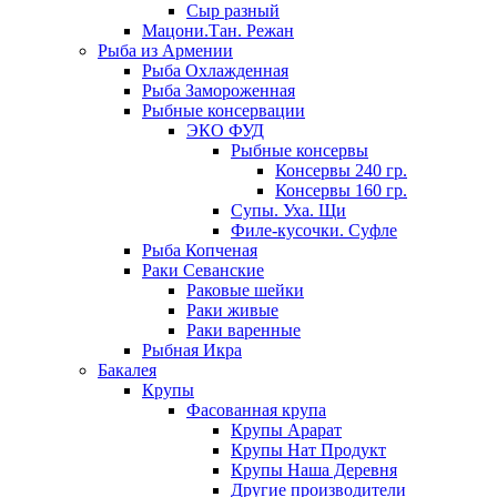
Сыр разный
Мацони.Тан. Режан
Рыба из Армении
Рыба Охлажденная
Рыба Замороженная
Рыбные консервации
ЭКО ФУД
Рыбные консервы
Консервы 240 гр.
Консервы 160 гр.
Супы. Уха. Щи
Филе-кусочки. Суфле
Рыба Копченая
Раки Севанские
Раковые шейки
Раки живые
Раки варенные
Рыбная Икра
Бакалея
Крупы
Фасованная крупа
Крупы Арарат
Крупы Нат Продукт
Крупы Наша Деревня
Другие производители