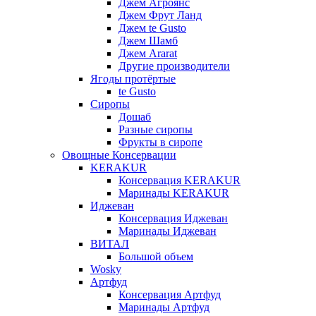
Джем Агроянс
Джем Фрут Ланд
Джем te Gusto
Джем Шамб
Джем Ararat
Другие производители
Ягоды протёртые
te Gusto
Сиропы
Дошаб
Разные сиропы
Фрукты в сиропе
Овощные Консервации
KERAKUR
Консервация KERAKUR
Маринады KERAKUR
Иджеван
Консервация Иджеван
Маринады Иджеван
ВИТАЛ
Большой объем
Wosky
Артфуд
Консервация Артфуд
Маринады Артфуд