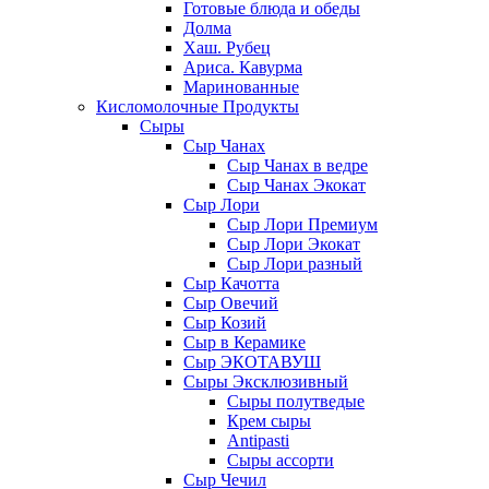
Готовые блюда и обеды
Долма
Хаш. Рубец
Ариса. Кавурма
Маринованные
Кисломолочные Продукты
Сыры
Сыр Чанах
Сыр Чанах в ведре
Сыр Чанах Экокат
Сыр Лори
Сыр Лори Премиум
Сыр Лори Экокат
Сыр Лори разный
Сыр Качотта
Сыр Овечий
Сыр Козий
Сыр в Керамике
Сыр ЭКОТАВУШ
Сыры Эксклюзивный
Сыры полутведые
Крем сыры
Antipasti
Сыры ассорти
Сыр Чечил