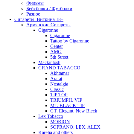
Фильмы
Бейсболки / Футболки
Разное
Сигареты. Витрина 18+
Армянские Сигареты
Cigaronne
Cigaronne
Tattoo by Cigaronne
Center
AMG
5th Street
Mackintosh
GRAND TABACCO
Akhtamar
Ararat
Nostalgia
Classic
TIP TOP
TRIUMPH. VIP
MT. BLACK TIP
GT. Elegant. New Bleck
Lex Tobacco
MORION
SOPRANO, LEX, ALEX
Karelia and others