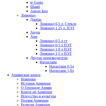
te Gusto
Шамб
Арцах Био
Лимонад
Дарбас
Лимонад 0,5 л. Стекло
Лимонад 1,25 л. ПЭТ
Ануш
Ани
Лимонад 0,5 л ст
Лимонад 0,5 л ПЭТ
Лимонад 1,0 л ПЭТ
Лимонад 1,5 л ПЭТ
Другие производители
Натахтари
Натахтари 0,5л
Натахтари 1,0л
Армянские книги
Новинки
История Армении
О Геноциде Армян
Книги об Армении
Иcкусство и культура
Поэзия Армении
Религия Армении