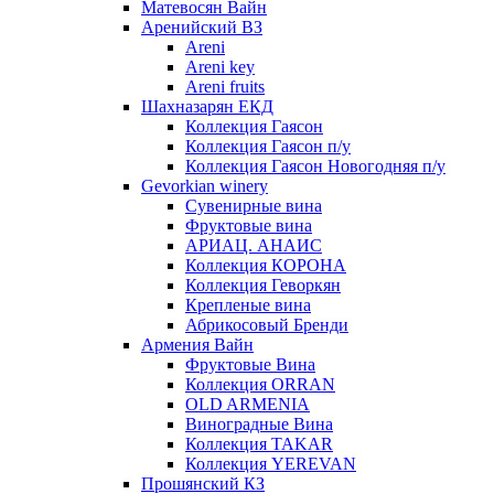
Матевосян Вайн
Аренийский ВЗ
Areni
Areni key
Areni fruits
Шахназарян ЕКД
Коллекция Гаясон
Коллекция Гаясон п/у
Коллекция Гаясон Новогодняя п/у
Gevorkian winery
Сувенирные вина
Фруктовые вина
АРИАЦ. АНАИС
Коллекция КОРОНА
Коллекция Геворкян
Крепленые вина
Абрикосовый Бренди
Армения Вайн
Фруктовые Вина
Коллекция ORRAN
OLD ARMENIA
Виноградные Вина
Коллекция TAKAR
Коллекция YEREVAN
Прошянский КЗ