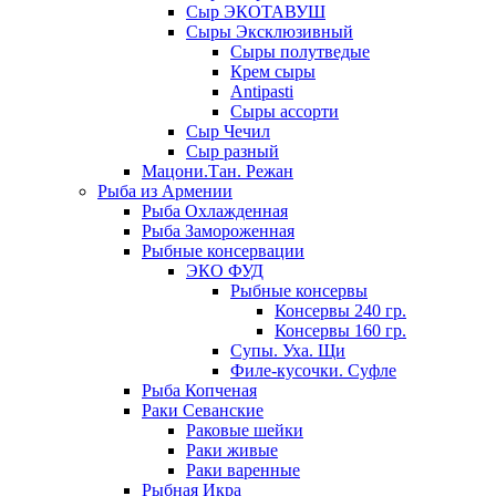
Сыр ЭКОТАВУШ
Сыры Эксклюзивный
Сыры полутведые
Крем сыры
Antipasti
Сыры ассорти
Сыр Чечил
Сыр разный
Мацони.Тан. Режан
Рыба из Армении
Рыба Охлажденная
Рыба Замороженная
Рыбные консервации
ЭКО ФУД
Рыбные консервы
Консервы 240 гр.
Консервы 160 гр.
Супы. Уха. Щи
Филе-кусочки. Суфле
Рыба Копченая
Раки Севанские
Раковые шейки
Раки живые
Раки варенные
Рыбная Икра