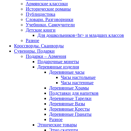
Армянские классики
Исторические романы
Публицистика
Словари. Разговорники
Учебники. Самоучители
Детские книги
Для дошкольников<br> и младших классов
Разное
Кроссворды. Сканворды
Сувениры. Подарки
Подарки – Армения
Подарочные монеты
Деревянные изделия
Деревянные часы
Часы настольные
Часы настенные
Деревянные Храмы
Подставки для напитков
Деревянные Тарелки
Деревянные Вазы
Деревянные Кресты
Деревянные Гранаты
Разное
Этнические товары
Этно скатерти