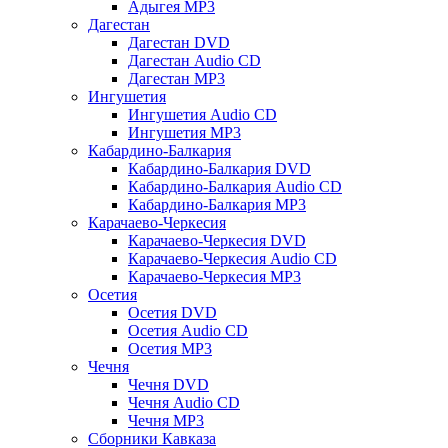
Адыгея MP3
Дагестан
Дагестан DVD
Дагестан Audio CD
Дагестан MP3
Ингушетия
Ингушетия Audio CD
Ингушетия MP3
Кабардино-Балкария
Кабардино-Балкария DVD
Кабардино-Балкария Audio CD
Кабардино-Балкария MP3
Карачаево-Черкесия
Карачаево-Черкесия DVD
Карачаево-Черкесия Audio CD
Карачаево-Черкесия MP3
Осетия
Осетия DVD
Осетия Audio CD
Осетия MP3
Чечня
Чечня DVD
Чечня Audio CD
Чечня MP3
Сборники Кавказа