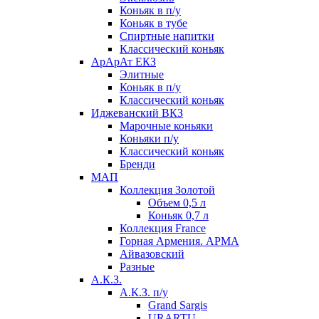
Коньяк в п/у
Коньяк в тубе
Спиртные напитки
Классический коньяк
АрАрАт ЕКЗ
Элитные
Коньяк в п/у
Классический коньяк
Иджеванский ВКЗ
Марочные коньяки
Коньяки п/у
Классический коньяк
Бренди
МАП
Коллекция Золотой
Объем 0,5 л
Коньяк 0,7 л
Коллекция France
Горная Армения. АРМА
Айвазовский
Разные
А.К.З.
А.К.З. п/у
Grand Sargis
URARTU