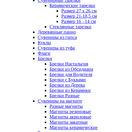
Сувенирные тарелки
Керамические тарелки
Размер 27 х 26 см
Размер 21-18,5 см
Размер 16 - 14 см
Стеклянные тарелки
Деревянные панно
Сувениры из гипса
Куклы
Сувениры из туфа
Флаги
Брелки
Брелки Настальгия
Брелки из Обсидиана
Брелки для Водителя
Брелки с Буквами
Брелки из Дерева
Брелки из Керамики
Брелки Разные
Сувениры на магните
Разные магниты
Магниты резиновые
Магниты акриловые
Магниты закатные
Магниты керамические