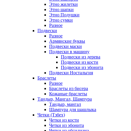
Этно жилетки
Этно шапки
Этно Подушки
Этно сумки
Разное
Подвески
Разное
Армянские буквы
Подвески маски
Подвески в машину
Подвески из дерева
Подвески из кости
Подвески из эбонита
Подвески Ностальгия
Браслеты
Разное
Браслеты из бисера
Кожаные браслеты
Тандыр, Мангал, Шампура
Тандыр, мангал
Шампура для шашлыка
Четки (Тзбех)
Четки из кости
Четки из эбонита
Четки из обсидиана