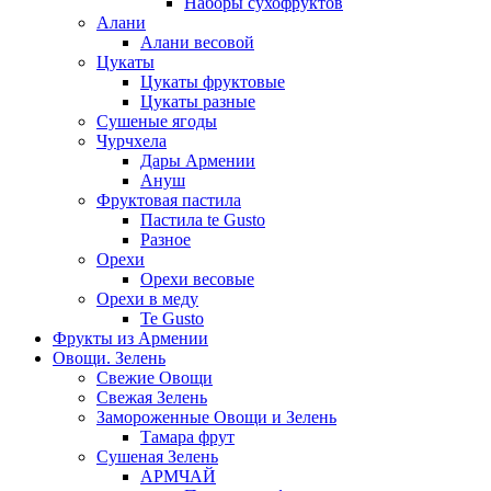
Наборы сухофруктов
Алани
Алани весовой
Цукаты
Цукаты фруктовые
Цукаты разные
Сушеные ягоды
Чурчхела
Дары Армении
Ануш
Фруктовая пастила
Пастила te Gusto
Разное
Орехи
Орехи весовые
Орехи в меду
Te Gusto
Фрукты из Армении
Овощи. Зелень
Свежие Овощи
Свежая Зелень
Замороженные Овощи и Зелень
Тамара фрут
Сушеная Зелень
АРМЧАЙ