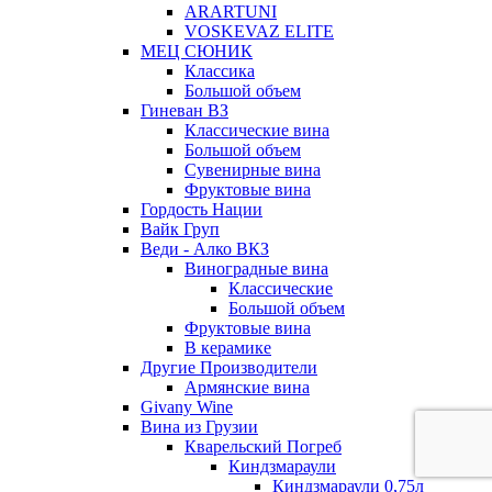
ARARTUNI
VOSKEVAZ ELITE
МЕЦ СЮНИК
Классика
Большой объем
Гиневан ВЗ
Классические вина
Большой объем
Сувенирные вина
Фруктовые вина
Гордость Нации
Вайк Груп
Веди - Алко ВКЗ
Виноградные вина
Классические
Большой объем
Фруктовые вина
В керамике
Другие Производители
Армянские вина
Givany Wine
Вина из Грузии
Кварельский Погреб
Киндзмараули
Киндзмараули 0,75л