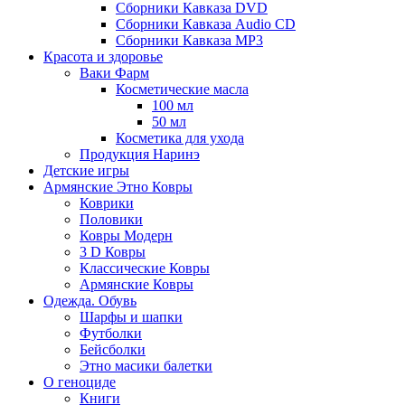
Сборники Кавказа DVD
Сборники Кавказа Audio CD
Сборники Кавказа MP3
Красота и здоровье
Ваки Фарм
Косметические масла
100 мл
50 мл
Косметика для ухода
Продукция Наринэ
Детские игры
Армянские Этно Ковры
Коврики
Половики
Ковры Модерн
3 D Ковры
Классические Ковры
Армянские Ковры
Одежда. Обувь
Шарфы и шапки
Футболки
Бейсболки
Этно масики балетки
О геноциде
Книги