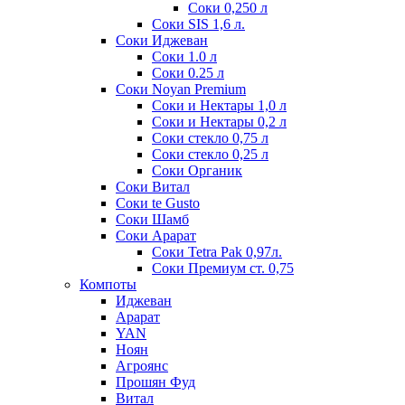
Соки 0,250 л
Соки SIS 1,6 л.
Соки Иджеван
Соки 1.0 л
Соки 0.25 л
Соки Noyan Premium
Соки и Нектары 1,0 л
Соки и Нектары 0,2 л
Соки стекло 0,75 л
Соки стекло 0,25 л
Соки Органик
Соки Витал
Соки te Gusto
Соки Шамб
Соки Арарат
Соки Tetra Pak 0,97л.
Соки Премиум ст. 0,75
Компоты
Иджеван
Арарат
YAN
Ноян
Агроянс
Прошян Фуд
Витал