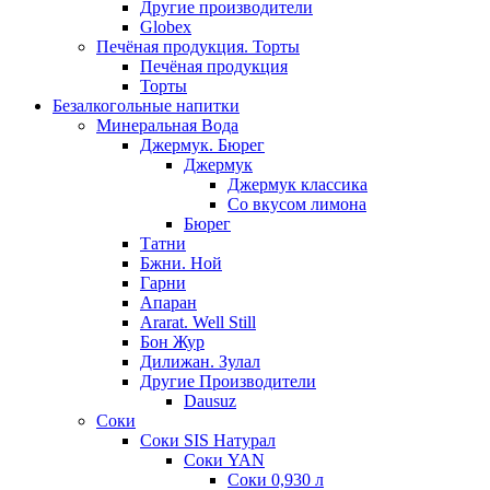
Другие производители
Globex
Печёная продукция. Торты
Печёная продукция
Торты
Безалкогольные напитки
Минеральная Вода
Джермук. Бюрег
Джермук
Джермук классика
Со вкусом лимона
Бюрег
Татни
Бжни. Ной
Гарни
Апаран
Ararat. Well Still
Бон Жур
Дилижан. Зулал
Другие Производители
Dausuz
Соки
Соки SIS Натурал
Соки YAN
Соки 0,930 л