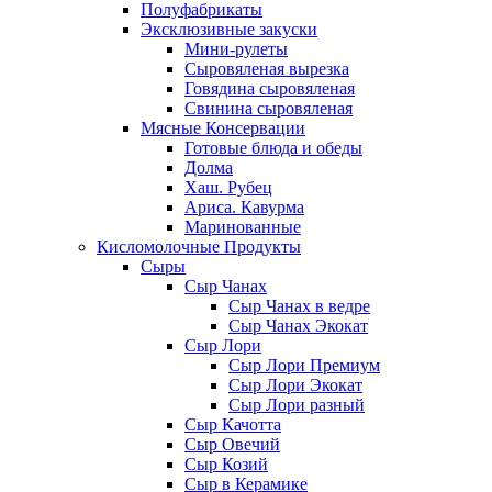
Полуфабрикаты
Эксклюзивные закуски
Мини-рулеты
Сыровяленая вырезка
Говядина сыровяленая
Свинина сыровяленая
Мясные Консервации
Готовые блюда и обеды
Долма
Хаш. Рубец
Ариса. Кавурма
Маринованные
Кисломолочные Продукты
Сыры
Сыр Чанах
Сыр Чанах в ведре
Сыр Чанах Экокат
Сыр Лори
Сыр Лори Премиум
Сыр Лори Экокат
Сыр Лори разный
Сыр Качотта
Сыр Овечий
Сыр Козий
Сыр в Керамике