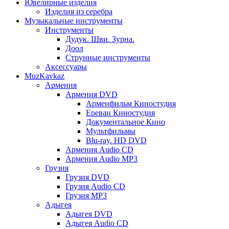
Ювелирные изделия
Изделия из серебра
Музыкальные инструменты
Инструменты
Дудук. Шви. Зурна.
Доол
Струнные инструменты
Аксессуары
MuzKavkaz
Армения
Армения DVD
Арменфильм Киностудия
Ереван Киностудия
Документальное Кино
Мультфильмы
Blu-ray. HD DVD
Армения Audio CD
Армения Audio MP3
Грузия
Грузия DVD
Грузия Audio CD
Грузия MP3
Адыгея
Адыгея DVD
Адыгея Audio CD