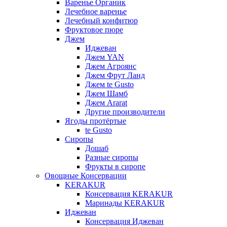
Варенье Органик
Лечебное варенье
Лечебный конфитюр
Фруктовое пюре
Джем
Иджеван
Джем YAN
Джем Агроянс
Джем Фрут Ланд
Джем te Gusto
Джем Шамб
Джем Ararat
Другие производители
Ягоды протёртые
te Gusto
Сиропы
Дошаб
Разные сиропы
Фрукты в сиропе
Овощные Консервации
KERAKUR
Консервация KERAKUR
Маринады KERAKUR
Иджеван
Консервация Иджеван