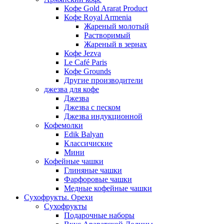
Кофе Gold Ararat Product
Кофе Royal Armenia
Жареный молотый
Растворимый
Жареный в зернах
Кофе Jezva
Le Café Paris
Кофе Grounds
Другие производители
джезва для кофе
Джезва
Джезва с песком
Джезва индукционной
Кофемолки
Edik Balyan
Классичиские
Мини
Кофейные чашки
Глиняные чашки
Фарфоровые чашки
Медные кофейные чашки
Сухофрукты. Орехи
Сухофрукты
Подарочные наборы