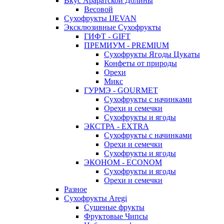
Вкус Араратской Долины
Весовой
Сухофрукты IJEVAN
Эксклюзивные Сухофрукты
ГИФТ - GIFT
ПРЕМИУМ - PREMIUM
Сухофрукты Ягоды Цукаты
Конфеты от природы
Орехи
Микс
ГУРМЭ - GOURMET
Сухофрукты с начинками
Орехи и семечки
Сухофрукты и ягоды
ЭКСТРА - EXTRA
Сухофрукты с начинками
Орехи и семечки
Сухофрукты и ягоды
ЭКОНОМ - ECONOM
Сухофрукты и ягоды
Орехи и семечки
Разное
Сухофрукты Aregi
Сушеные фрукты
Фруктовые Чипсы