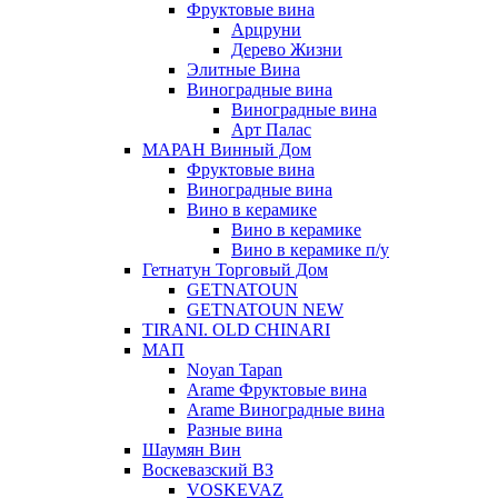
Фруктовые вина
Арцруни
Дерево Жизни
Элитные Вина
Виноградные вина
Виноградные вина
Арт Палас
МАРАН Винный Дом
Фруктовые вина
Виноградные вина
Вино в керамике
Вино в керамике
Вино в керамике п/у
Гетнатун Торговый Дом
GETNATOUN
GETNATOUN NEW
TIRANI. OLD CHINARI
МАП
Noyan Tapan
Arame Фруктовые вина
Arame Виноградные вина
Разные вина
Шаумян Вин
Воскевазский ВЗ
VOSKEVAZ