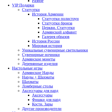
Разное
VIP Подарки
Статуэтки
История Армении
Статуэтки полистоун
Статуэтки бронза
Церкви. Статуэтки
Армянский алфавит
Галерея образов
История России
Мировая история
Уникальные сувенирные светильники
Сувенирные ночники
Армянские монеты
Деревянные изделия
Настольные игры
Армянские Нарды
Нарды + Шахматы
Шахматы
Ломберные столы
Аксессуары для нард
Аксессуары
Фишки для нард
Кости. Зары
Другие производители