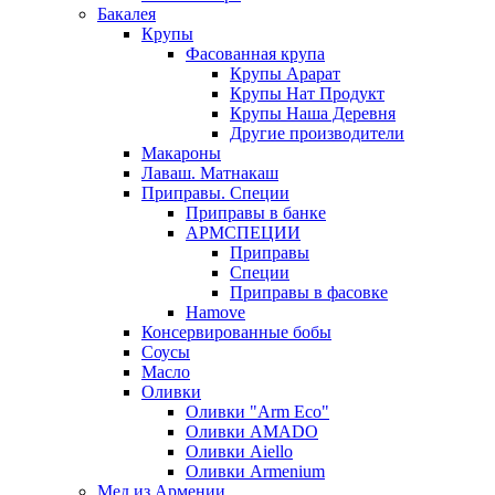
Бакалея
Крупы
Фасованная крупа
Крупы Арарат
Крупы Нат Продукт
Крупы Наша Деревня
Другие производители
Макароны
Лаваш. Матнакаш
Приправы. Специи
Приправы в банке
АРМСПЕЦИИ
Приправы
Специи
Приправы в фасовке
Hamove
Консервированные бобы
Соусы
Масло
Оливки
Оливки "Arm Eco"
Оливки AMADO
Оливки Aiello
Оливки Armenium
Мед из Армении