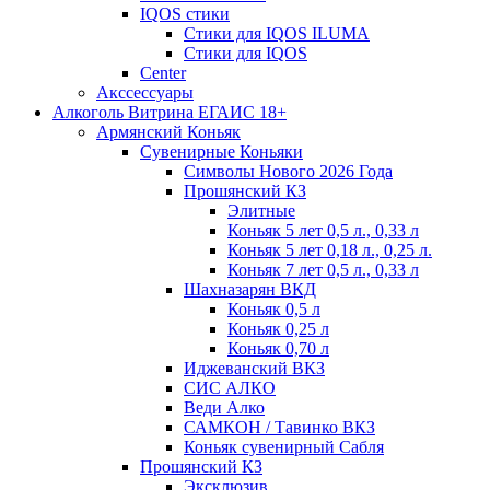
IQOS стики
Стики для IQOS ILUMA
Стики для IQOS
Сenter
Акссессуары
Алкоголь Витрина ЕГАИС 18+
Армянский Коньяк
Сувенирные Коньяки
Символы Нового 2026 Года
Прошянский КЗ
Элитные
Коньяк 5 лет 0,5 л., 0,33 л
Коньяк 5 лет 0,18 л., 0,25 л.
Коньяк 7 лет 0,5 л., 0,33 л
Шахназарян ВКД
Коньяк 0,5 л
Коньяк 0,25 л
Коньяк 0,70 л
Иджеванский ВКЗ
СИС АЛКО
Веди Алко
САМКОН / Тавинко ВКЗ
Коньяк сувенирный Сабля
Прошянский КЗ
Эксклюзив