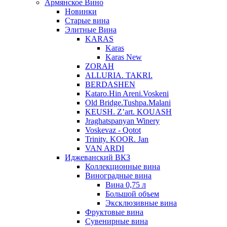
Армянское Вино
Новинки
Старые вина
Элитные Вина
KARAS
Karas
Karas New
ZORAH
ALLURIA. TAKRI.
BERDASHEN
Kataro.Hin Areni.Voskeni
Old Bridge.Tushpa.Malani
KEUSH. Z’art. KOUASH
Jraghatspanyan Winery
Voskevaz - Qotot
Trinity. KOOR. Jan
VAN ARDI
Иджеванский ВКЗ
Коллекционные вина
Виноградные вина
Вина 0,75 л
Большой объем
Эксклюзивные вина
Фруктовые вина
Cувенирные вина