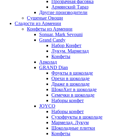
Прозрачная фасовка
Армянский Тараз
Другие производители
Сушеные Овощи
Сладости из Армении
Конфеты из Армении
Sonuar. Mark Sevouni
Grand Candy
Набор Конфет
Лукум. Мармелад
Конфеты
Арколад
GRAND Dian
Фрукты в шоколаде
Орехи в шоколаде
Драже в шоколаде
ШокоХит в шоколаде
Семечки в шоколаде
Наборы конфет
JOYCO
Наборы конфет
Сухофрукты в шоколаде
Мармелад. Лукум
Шоколадные плитки
Конфеты