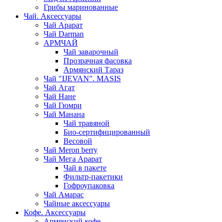
Грибы маринованные
Чай. Аксессуары
Чай Арарат
Чай Darman
АРМЧАЙ
Чай заварочный
Прозрачная фасовка
Армянский Тараз
Чай "IJEVAN". MASIS
Чай Агат
Чай Нане
Чай Гюмри
Чай Манана
Чай травяной
Био-сертифицированный
Весовой
Чай Meron berry
Чай Мега Арарат
Чай в пакете
Фильтр-пакетики
Гофроупаковка
Чай Амарас
Чайные аксессуары
Кофе. Аксессуары
Армянский кофе