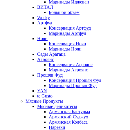
Маринады Иджеван
ВИТАЛ
Большой объем
Wosky
Артфуд
Консервация Артфуд
Маринады Артфуд
Ноян
Консервация Ноян
Маринады Ноян
Сады Арагаца
Агроянс
Консервация Агроянс
Маринады Агроянс
Прошян Фуд
Консервация Прошян Фуд
Маринады Прошян Фуд
YAN
te Gusto
Мясные Продукты
Мясные деликатесы
Армянская Бастурма
Армянский Суджух
Армянская Колбаса
Нарезки