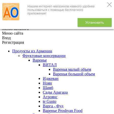
Нашим интернет-магазином намного удобнее
+7 (495) 646-888-1
пользоваться с помощью бесплатного
приложения!
В корзине
0
товаров
Установить
x
Меню каталога
Меню сайта
Вход
Регистрация
Продукты из Армении
Фруктовые консервации
Варенье
ВИТАЛ
Варенья малый объем
Варенья большой объем
Иджеван
Ноян
Шамб
Сады Арагаца
Агроянс
te Gusto
Варга - Фуд
Варенье Proshyan Food