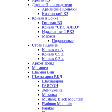
Арегак КЗ
Другие Производители
Армянские Коньяки
Кизлярский КЗ
Коньяк в Бочке
Гиневан ВЗ
Коньяк "СИС АЛКО"
Иджеванский ВКЗ
Мараси
Подарочные
Страна Камней
Коньяк в п/у
Коньяк 0,5 л.
Коньяк 0,2 л.
Аркон Трейд
Мргашен
Шаумян Вин
Шахназарян ВКД
Шахназарян
ГАЯСОН
Жемчужина
Мозаика
Mustang. Black Mountain
Platinum Mountain
Parakar