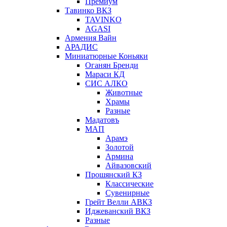
Премиум
Тавинко ВКЗ
TAVINKO
AGASI
Армения Вайн
АРАДИС
Миниатюрные Коньяки
Оганян Бренди
Мараси КД
СИС АЛКО
Животные
Храмы
Разные
Мадатовъ
МАП
Арамэ
Золотой
Армина
Айвазовский
Прошянский КЗ
Классические
Сувенирные
Грейт Велли АВКЗ
Иджеванский ВКЗ
Разные