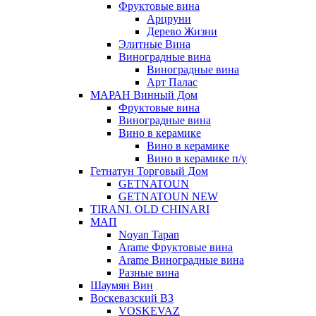
Фруктовые вина
Арцруни
Дерево Жизни
Элитные Вина
Виноградные вина
Виноградные вина
Арт Палас
МАРАН Винный Дом
Фруктовые вина
Виноградные вина
Вино в керамике
Вино в керамике
Вино в керамике п/у
Гетнатун Торговый Дом
GETNATOUN
GETNATOUN NEW
TIRANI. OLD CHINARI
МАП
Noyan Tapan
Arame Фруктовые вина
Arame Виноградные вина
Разные вина
Шаумян Вин
Воскевазский ВЗ
VOSKEVAZ