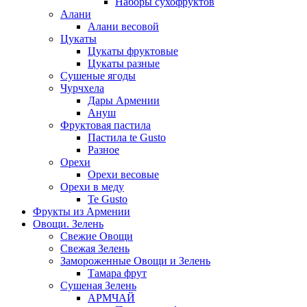
Наборы сухофруктов
Алани
Алани весовой
Цукаты
Цукаты фруктовые
Цукаты разные
Сушеные ягоды
Чурчхела
Дары Армении
Ануш
Фруктовая пастила
Пастила te Gusto
Разное
Орехи
Орехи весовые
Орехи в меду
Te Gusto
Фрукты из Армении
Овощи. Зелень
Свежие Овощи
Свежая Зелень
Замороженные Овощи и Зелень
Тамара фрут
Сушеная Зелень
АРМЧАЙ