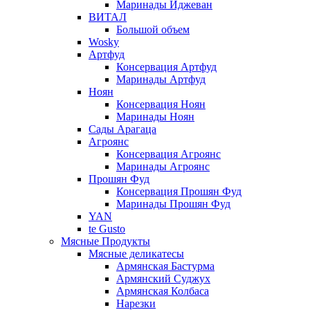
Маринады Иджеван
ВИТАЛ
Большой объем
Wosky
Артфуд
Консервация Артфуд
Маринады Артфуд
Ноян
Консервация Ноян
Маринады Ноян
Сады Арагаца
Агроянс
Консервация Агроянс
Маринады Агроянс
Прошян Фуд
Консервация Прошян Фуд
Маринады Прошян Фуд
YAN
te Gusto
Мясные Продукты
Мясные деликатесы
Армянская Бастурма
Армянский Суджух
Армянская Колбаса
Нарезки