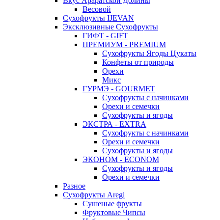
Вкус Араратской Долины
Весовой
Сухофрукты IJEVAN
Эксклюзивные Сухофрукты
ГИФТ - GIFT
ПРЕМИУМ - PREMIUM
Сухофрукты Ягоды Цукаты
Конфеты от природы
Орехи
Микс
ГУРМЭ - GOURMET
Сухофрукты с начинками
Орехи и семечки
Сухофрукты и ягоды
ЭКСТРА - EXTRA
Сухофрукты с начинками
Орехи и семечки
Сухофрукты и ягоды
ЭКОНОМ - ECONOM
Сухофрукты и ягоды
Орехи и семечки
Разное
Сухофрукты Aregi
Сушеные фрукты
Фруктовые Чипсы