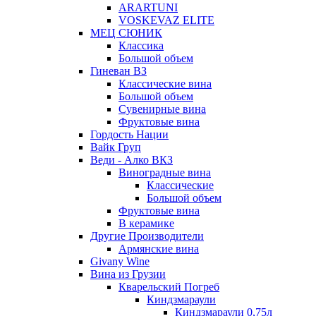
ARARTUNI
VOSKEVAZ ELITE
МЕЦ СЮНИК
Классика
Большой объем
Гиневан ВЗ
Классические вина
Большой объем
Сувенирные вина
Фруктовые вина
Гордость Нации
Вайк Груп
Веди - Алко ВКЗ
Виноградные вина
Классические
Большой объем
Фруктовые вина
В керамике
Другие Производители
Армянские вина
Givany Wine
Вина из Грузии
Кварельский Погреб
Киндзмараули
Киндзмараули 0,75л