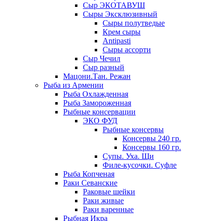
Сыр ЭКОТАВУШ
Сыры Эксклюзивный
Сыры полутведые
Крем сыры
Antipasti
Сыры ассорти
Сыр Чечил
Сыр разный
Мацони.Тан. Режан
Рыба из Армении
Рыба Охлажденная
Рыба Замороженная
Рыбные консервации
ЭКО ФУД
Рыбные консервы
Консервы 240 гр.
Консервы 160 гр.
Супы. Уха. Щи
Филе-кусочки. Суфле
Рыба Копченая
Раки Севанские
Раковые шейки
Раки живые
Раки варенные
Рыбная Икра