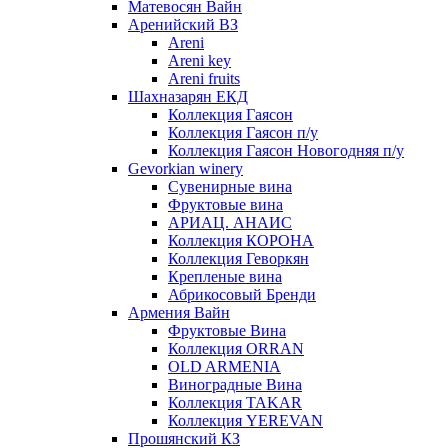
Матевосян Вайн
Аренийский ВЗ
Areni
Areni key
Areni fruits
Шахназарян ЕКД
Коллекция Гаясон
Коллекция Гаясон п/у
Коллекция Гаясон Новогодняя п/у
Gevorkian winery
Сувенирные вина
Фруктовые вина
АРИАЦ. АНАИС
Коллекция КОРОНА
Коллекция Геворкян
Крепленые вина
Абрикосовый Бренди
Армения Вайн
Фруктовые Вина
Коллекция ORRAN
OLD ARMENIA
Виноградные Вина
Коллекция TAKAR
Коллекция YEREVAN
Прошянский КЗ