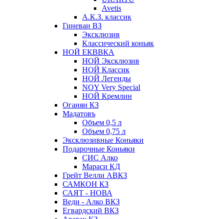
Avetis
А.К.З. классик
Гиневан ВЗ
Эксклюзив
Классический коньяк
НОЙ ЕКВВКА
НОЙ Эксклюзив
НОЙ Классик
НОЙ Легенды
NOY Very Speсial
НОЙ Кремлин
Оганян КЗ
Мадатовъ
Объем 0,5 л
Объем 0,75 л
Эксклюзивные Коньяки
Подарочные Коньяки
СИС Алко
Мараси КД
Грейт Велли АВКЗ
САМКОН КЗ
САЯТ - НОВА
Веди - Алко ВКЗ
Егвардский ВКЗ