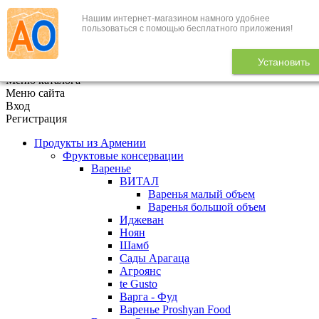
Нашим интернет-магазином намного удобнее
+7 (495) 646-888-1
пользоваться с помощью бесплатного приложения!
В корзине
0
товаров
Установить
x
Меню каталога
Меню сайта
Вход
Регистрация
Продукты из Армении
Фруктовые консервации
Варенье
ВИТАЛ
Варенья малый объем
Варенья большой объем
Иджеван
Ноян
Шамб
Сады Арагаца
Агроянс
te Gusto
Варга - Фуд
Варенье Proshyan Food