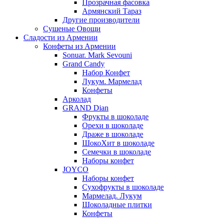
Прозрачная фасовка
Армянский Тараз
Другие производители
Сушеные Овощи
Сладости из Армении
Конфеты из Армении
Sonuar. Mark Sevouni
Grand Candy
Набор Конфет
Лукум. Мармелад
Конфеты
Арколад
GRAND Dian
Фрукты в шоколаде
Орехи в шоколаде
Драже в шоколаде
ШокоХит в шоколаде
Семечки в шоколаде
Наборы конфет
JOYCO
Наборы конфет
Сухофрукты в шоколаде
Мармелад. Лукум
Шоколадные плитки
Конфеты