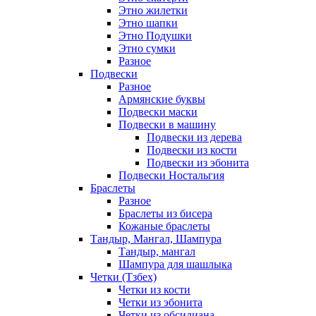
Этно жилетки
Этно шапки
Этно Подушки
Этно сумки
Разное
Подвески
Разное
Армянские буквы
Подвески маски
Подвески в машину
Подвески из дерева
Подвески из кости
Подвески из эбонита
Подвески Ностальгия
Браслеты
Разное
Браслеты из бисера
Кожаные браслеты
Тандыр, Мангал, Шампура
Тандыр, мангал
Шампура для шашлыка
Четки (Тзбех)
Четки из кости
Четки из эбонита
Четки из обсидиана