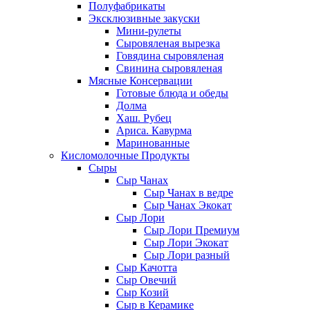
Полуфабрикаты
Эксклюзивные закуски
Мини-рулеты
Сыровяленая вырезка
Говядина сыровяленая
Свинина сыровяленая
Мясные Консервации
Готовые блюда и обеды
Долма
Хаш. Рубец
Ариса. Кавурма
Маринованные
Кисломолочные Продукты
Сыры
Сыр Чанах
Сыр Чанах в ведре
Сыр Чанах Экокат
Сыр Лори
Сыр Лори Премиум
Сыр Лори Экокат
Сыр Лори разный
Сыр Качотта
Сыр Овечий
Сыр Козий
Сыр в Керамике