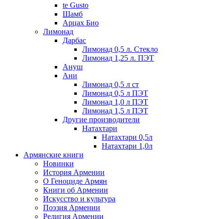
te Gusto
Шамб
Арцах Био
Лимонад
Дарбас
Лимонад 0,5 л. Стекло
Лимонад 1,25 л. ПЭТ
Ануш
Ани
Лимонад 0,5 л ст
Лимонад 0,5 л ПЭТ
Лимонад 1,0 л ПЭТ
Лимонад 1,5 л ПЭТ
Другие производители
Натахтари
Натахтари 0,5л
Натахтари 1,0л
Армянские книги
Новинки
История Армении
О Геноциде Армян
Книги об Армении
Иcкусство и культура
Поэзия Армении
Религия Армении