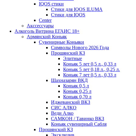
IQOS стики
Стики для IQOS ILUMA
Стики для IQOS
Сenter
Акссессуары
Алкоголь Витрина ЕГАИС 18+
Армянский Коньяк
Сувенирные Коньяки
Символы Нового 2026 Года
Прошянский КЗ
Элитные
Коньяк 5 лет 0,5 л., 0,33 л
Коньяк 5 лет 0,18 л., 0,25 л.
Коньяк 7 лет 0,5 л., 0,33 л
Шахназарян ВКД
Коньяк 0,5 л
Коньяк 0,25 л
Коньяк 0,70 л
Иджеванский ВКЗ
СИС АЛКО
Веди Алко
САМКОН / Тавинко ВКЗ
Коньяк сувенирный Сабля
Прошянский КЗ
Эксклюзив