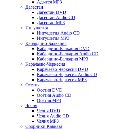
Адыгея MP3
Дагестан
Дагестан DVD
Дагестан Audio CD
Дагестан MP3
Ингушетия
Ингушетия Audio CD
Ингушетия MP3
Кабардино-Балкария
Кабардино-Балкария DVD
Кабардино-Балкария Audio CD
Кабардино-Балкария MP3
Карачаево-Черкесия
Карачаево-Черкесия DVD
Карачаево-Черкесия Audio CD
Карачаево-Черкесия MP3
Осетия
Осетия DVD
Осетия Audio CD
Осетия MP3
Чечня
Чечня DVD
Чечня Audio CD
Чечня MP3
Сборники Кавказа