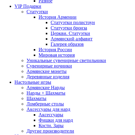
Разное
VIP Подарки
Статуэтки
История Армении
Статуэтки полистоун
Статуэтки бронза
Церкви. Статуэтки
Армянский алфавит
Галерея образов
История России
Мировая история
Уникальные сувенирные светильники
Сувенирные ночники
Армянские монеты
Деревянные изделия
Настольные игры
Армянские Нарды
Нарды + Шахматы
Шахматы
Ломберные столы
Аксессуары для нард
Аксессуары
Фишки для нард
Кости. Зары
Другие производители