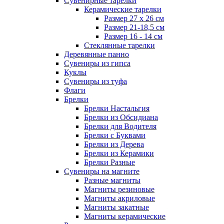
Сувенирные тарелки
Керамические тарелки
Размер 27 х 26 см
Размер 21-18,5 см
Размер 16 - 14 см
Стеклянные тарелки
Деревянные панно
Сувениры из гипса
Куклы
Сувениры из туфа
Флаги
Брелки
Брелки Настальгия
Брелки из Обсидиана
Брелки для Водителя
Брелки с Буквами
Брелки из Дерева
Брелки из Керамики
Брелки Разные
Сувениры на магните
Разные магниты
Магниты резиновые
Магниты акриловые
Магниты закатные
Магниты керамические