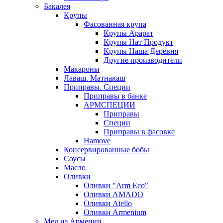
Бакалея
Крупы
Фасованная крупа
Крупы Арарат
Крупы Нат Продукт
Крупы Наша Деревня
Другие производители
Макароны
Лаваш. Матнакаш
Приправы. Специи
Приправы в банке
АРМСПЕЦИИ
Приправы
Специи
Приправы в фасовке
Hamove
Консервированные бобы
Соусы
Масло
Оливки
Оливки "Arm Eco"
Оливки AMADO
Оливки Aiello
Оливки Armenium
Мед из Армении