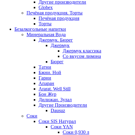
Другие производители
Globex
Печёная продукция. Торты
Печёная продукция
Торты
Безалкогольные напитки
Минеральная Вода
Джермук. Бюрег
Джермук
Джермук классика
Со вкусом лимона
Бюрег
Татни
Бжни. Ной
Гарни
Апаран
Ararat. Well Still
Бон Жур
Дилижан. Зулал
Другие Производители
Dausuz
Соки
Соки SIS Натурал
Соки YAN
Соки 0,930 л