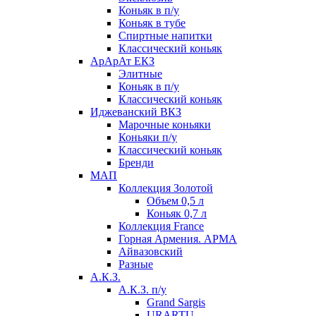
Коньяк в п/у
Коньяк в тубе
Спиртные напитки
Классический коньяк
АрАрАт ЕКЗ
Элитные
Коньяк в п/у
Классический коньяк
Иджеванский ВКЗ
Марочные коньяки
Коньяки п/у
Классический коньяк
Бренди
МАП
Коллекция Золотой
Объем 0,5 л
Коньяк 0,7 л
Коллекция France
Горная Армения. АРМА
Айвазовский
Разные
А.К.З.
А.К.З. п/у
Grand Sargis
URARTU