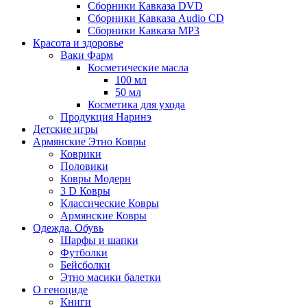
Сборники Кавказа DVD
Сборники Кавказа Audio CD
Сборники Кавказа MP3
Красота и здоровье
Ваки Фарм
Косметические масла
100 мл
50 мл
Косметика для ухода
Продукция Наринэ
Детские игры
Армянские Этно Ковры
Коврики
Половики
Ковры Модерн
3 D Ковры
Классические Ковры
Армянские Ковры
Одежда. Обувь
Шарфы и шапки
Футболки
Бейсболки
Этно масики балетки
О геноциде
Книги