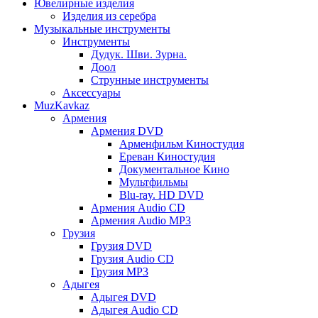
Ювелирные изделия
Изделия из серебра
Музыкальные инструменты
Инструменты
Дудук. Шви. Зурна.
Доол
Струнные инструменты
Аксессуары
MuzKavkaz
Армения
Армения DVD
Арменфильм Киностудия
Ереван Киностудия
Документальное Кино
Мультфильмы
Blu-ray. HD DVD
Армения Audio CD
Армения Audio MP3
Грузия
Грузия DVD
Грузия Audio CD
Грузия MP3
Адыгея
Адыгея DVD
Адыгея Audio CD