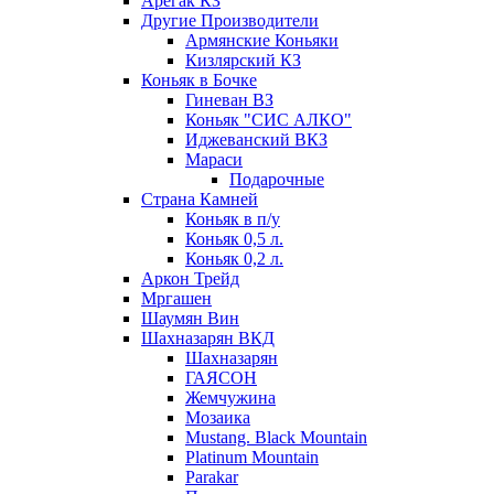
Арегак КЗ
Другие Производители
Армянские Коньяки
Кизлярский КЗ
Коньяк в Бочке
Гиневан ВЗ
Коньяк "СИС АЛКО"
Иджеванский ВКЗ
Мараси
Подарочные
Страна Камней
Коньяк в п/у
Коньяк 0,5 л.
Коньяк 0,2 л.
Аркон Трейд
Мргашен
Шаумян Вин
Шахназарян ВКД
Шахназарян
ГАЯСОН
Жемчужина
Мозаика
Mustang. Black Mountain
Platinum Mountain
Parakar