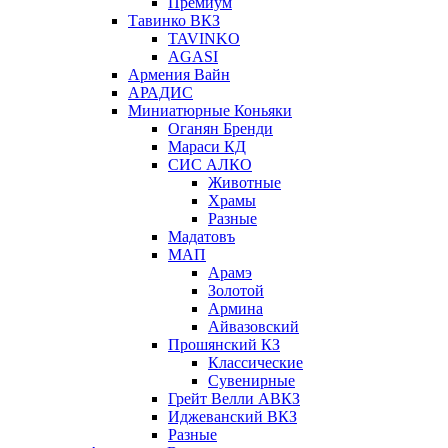
Премиум
Тавинко ВКЗ
TAVINKO
AGASI
Армения Вайн
АРАДИС
Миниатюрные Коньяки
Оганян Бренди
Мараси КД
СИС АЛКО
Животные
Храмы
Разные
Мадатовъ
МАП
Арамэ
Золотой
Армина
Айвазовский
Прошянский КЗ
Классические
Сувенирные
Грейт Велли АВКЗ
Иджеванский ВКЗ
Разные