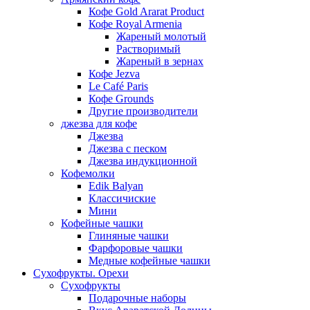
Кофе Gold Ararat Product
Кофе Royal Armenia
Жареный молотый
Растворимый
Жареный в зернах
Кофе Jezva
Le Café Paris
Кофе Grounds
Другие производители
джезва для кофе
Джезва
Джезва с песком
Джезва индукционной
Кофемолки
Edik Balyan
Классичиские
Мини
Кофейные чашки
Глиняные чашки
Фарфоровые чашки
Медные кофейные чашки
Сухофрукты. Орехи
Сухофрукты
Подарочные наборы