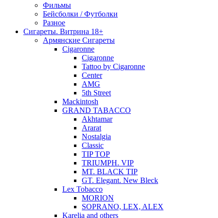
Фильмы
Бейсболки / Футболки
Разное
Сигареты. Витрина 18+
Армянские Сигареты
Cigaronne
Cigaronne
Tattoo by Cigaronne
Center
AMG
5th Street
Mackintosh
GRAND TABACCO
Akhtamar
Ararat
Nostalgia
Classic
TIP TOP
TRIUMPH. VIP
MT. BLACK TIP
GT. Elegant. New Bleck
Lex Tobacco
MORION
SOPRANO, LEX, ALEX
Karelia and others