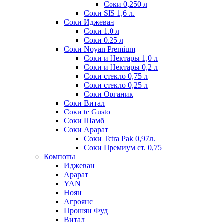
Соки 0,250 л
Соки SIS 1,6 л.
Соки Иджеван
Соки 1.0 л
Соки 0.25 л
Соки Noyan Premium
Соки и Нектары 1,0 л
Соки и Нектары 0,2 л
Соки стекло 0,75 л
Соки стекло 0,25 л
Соки Органик
Соки Витал
Соки te Gusto
Соки Шамб
Соки Арарат
Соки Tetra Pak 0,97л.
Соки Премиум ст. 0,75
Компоты
Иджеван
Арарат
YAN
Ноян
Агроянс
Прошян Фуд
Витал