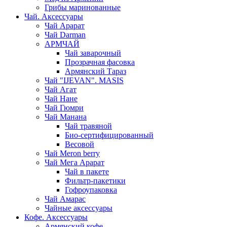
Грибы маринованные
Чай. Аксессуары
Чай Арарат
Чай Darman
АРМЧАЙ
Чай заварочный
Прозрачная фасовка
Армянский Тараз
Чай "IJEVAN". MASIS
Чай Агат
Чай Нане
Чай Гюмри
Чай Манана
Чай травяной
Био-сертифицированный
Весовой
Чай Meron berry
Чай Мега Арарат
Чай в пакете
Фильтр-пакетики
Гофроупаковка
Чай Амарас
Чайные аксессуары
Кофе. Аксессуары
Армянский кофе