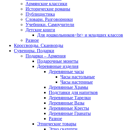
Армянские классики
Исторические романы
Публицистика
Словари. Разговорники
Учебники. Самоучители
Детские книги
Для дошкольников<br> и младших классов
Разное
Кроссворды. Сканворды
Сувениры. Подарки
Подарки – Армения
Подарочные монеты
Деревянные изделия
Деревянные часы
Часы настольные
Часы настенные
Деревянные Храмы
Подставки для напитков
Деревянные Тарелки
Деревянные Вазы
Деревянные Кресты
Деревянные Гранаты
Разное
Этнические товары
Этно скатерти