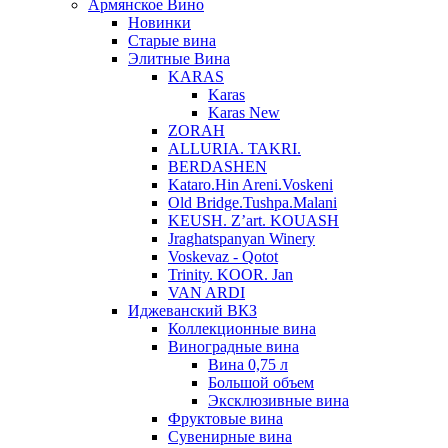
Армянское Вино
Новинки
Старые вина
Элитные Вина
KARAS
Karas
Karas New
ZORAH
ALLURIA. TAKRI.
BERDASHEN
Kataro.Hin Areni.Voskeni
Old Bridge.Tushpa.Malani
KEUSH. Z’art. KOUASH
Jraghatspanyan Winery
Voskevaz - Qotot
Trinity. KOOR. Jan
VAN ARDI
Иджеванский ВКЗ
Коллекционные вина
Виноградные вина
Вина 0,75 л
Большой объем
Эксклюзивные вина
Фруктовые вина
Cувенирные вина