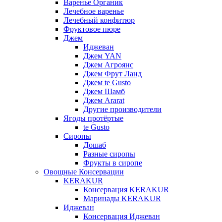
Варенье Органик
Лечебное варенье
Лечебный конфитюр
Фруктовое пюре
Джем
Иджеван
Джем YAN
Джем Агроянс
Джем Фрут Ланд
Джем te Gusto
Джем Шамб
Джем Ararat
Другие производители
Ягоды протёртые
te Gusto
Сиропы
Дошаб
Разные сиропы
Фрукты в сиропе
Овощные Консервации
KERAKUR
Консервация KERAKUR
Маринады KERAKUR
Иджеван
Консервация Иджеван