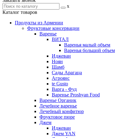
Заказать звонок
x
Каталог товаров
Продукты из Армении
Фруктовые консервации
Варенье
ВИТАЛ
Варенья малый объем
Варенья большой объем
Иджеван
Ноян
Шамб
Сады Арагаца
Агроянс
te Gusto
Варга - Фуд
Варенье Proshyan Food
Варенье Органик
Лечебное варенье
Лечебный конфитюр
Фруктовое пюре
Джем
Иджеван
Джем YAN