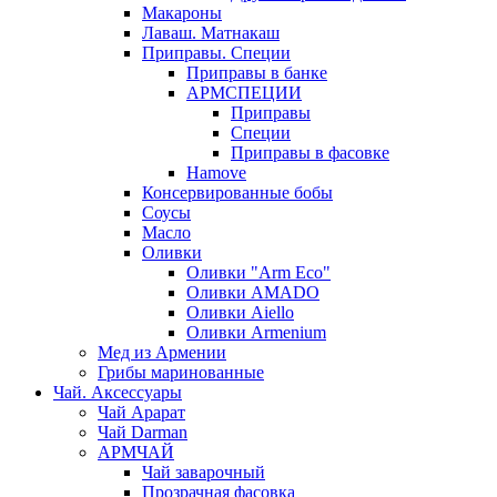
Макароны
Лаваш. Матнакаш
Приправы. Специи
Приправы в банке
АРМСПЕЦИИ
Приправы
Специи
Приправы в фасовке
Hamove
Консервированные бобы
Соусы
Масло
Оливки
Оливки "Arm Eco"
Оливки AMADO
Оливки Aiello
Оливки Armenium
Мед из Армении
Грибы маринованные
Чай. Аксессуары
Чай Арарат
Чай Darman
АРМЧАЙ
Чай заварочный
Прозрачная фасовка