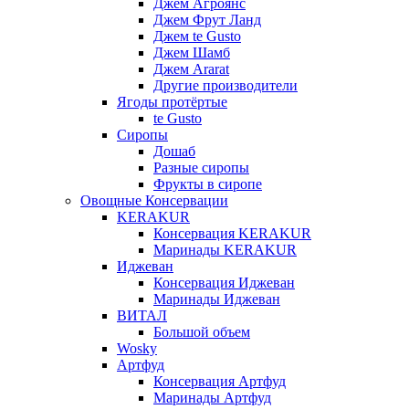
Джем Агроянс
Джем Фрут Ланд
Джем te Gusto
Джем Шамб
Джем Ararat
Другие производители
Ягоды протёртые
te Gusto
Сиропы
Дошаб
Разные сиропы
Фрукты в сиропе
Овощные Консервации
KERAKUR
Консервация KERAKUR
Маринады KERAKUR
Иджеван
Консервация Иджеван
Маринады Иджеван
ВИТАЛ
Большой объем
Wosky
Артфуд
Консервация Артфуд
Маринады Артфуд