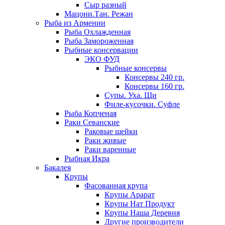
Сыр разный
Мацони.Тан. Режан
Рыба из Армении
Рыба Охлажденная
Рыба Замороженная
Рыбные консервации
ЭКО ФУД
Рыбные консервы
Консервы 240 гр.
Консервы 160 гр.
Супы. Уха. Щи
Филе-кусочки. Суфле
Рыба Копченая
Раки Севанские
Раковые шейки
Раки живые
Раки варенные
Рыбная Икра
Бакалея
Крупы
Фасованная крупа
Крупы Арарат
Крупы Нат Продукт
Крупы Наша Деревня
Другие производители