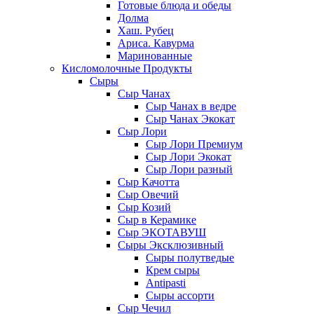
Готовые блюда и обеды
Долма
Хаш. Рубец
Ариса. Кавурма
Маринованные
Кисломолочные Продукты
Сыры
Сыр Чанах
Сыр Чанах в ведре
Сыр Чанах Экокат
Сыр Лори
Сыр Лори Премиум
Сыр Лори Экокат
Сыр Лори разный
Сыр Качотта
Сыр Овечий
Сыр Козий
Сыр в Керамике
Сыр ЭКОТАВУШ
Сыры Эксклюзивный
Сыры полутведые
Крем сыры
Antipasti
Сыры ассорти
Сыр Чечил