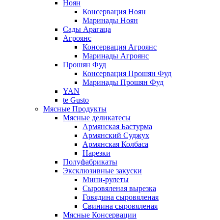
Ноян
Консервация Ноян
Маринады Ноян
Сады Арагаца
Агроянс
Консервация Агроянс
Маринады Агроянс
Прошян Фуд
Консервация Прошян Фуд
Маринады Прошян Фуд
YAN
te Gusto
Мясные Продукты
Мясные деликатесы
Армянская Бастурма
Армянский Суджух
Армянская Колбаса
Нарезки
Полуфабрикаты
Эксклюзивные закуски
Мини-рулеты
Сыровяленая вырезка
Говядина сыровяленая
Свинина сыровяленая
Мясные Консервации