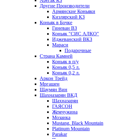
Арегак КЗ
Другие Производители
Армянские Коньяки
Кизлярский КЗ
Коньяк в Бочке
Гиневан ВЗ
Коньяк "СИС АЛКО"
Иджеванский ВКЗ
Мараси
Подарочные
Страна Камней
Коньяк в п/у
Коньяк 0,5 л.
Коньяк 0,2 л.
Аркон Трейд
Мргашен
Шаумян Вин
Шахназарян ВКД
Шахназарян
ГАЯСОН
Жемчужина
Мозаика
Mustang. Black Mountain
Platinum Mountain
Parakar