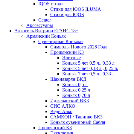
IQOS стики
Стики для IQOS ILUMA
Стики для IQOS
Сenter
Акссессуары
Алкоголь Витрина ЕГАИС 18+
Армянский Коньяк
Сувенирные Коньяки
Символы Нового 2026 Года
Прошянский КЗ
Элитные
Коньяк 5 лет 0,5 л., 0,33 л
Коньяк 5 лет 0,18 л., 0,25 л.
Коньяк 7 лет 0,5 л., 0,33 л
Шахназарян ВКД
Коньяк 0,5 л
Коньяк 0,25 л
Коньяк 0,70 л
Иджеванский ВКЗ
СИС АЛКО
Веди Алко
САМКОН / Тавинко ВКЗ
Коньяк сувенирный Сабля
Прошянский КЗ
Эксклюзив