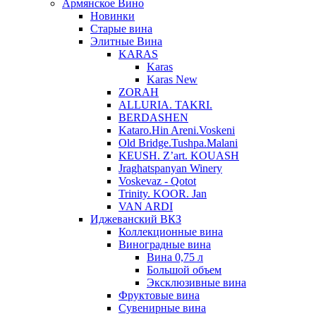
Армянское Вино
Новинки
Старые вина
Элитные Вина
KARAS
Karas
Karas New
ZORAH
ALLURIA. TAKRI.
BERDASHEN
Kataro.Hin Areni.Voskeni
Old Bridge.Tushpa.Malani
KEUSH. Z’art. KOUASH
Jraghatspanyan Winery
Voskevaz - Qotot
Trinity. KOOR. Jan
VAN ARDI
Иджеванский ВКЗ
Коллекционные вина
Виноградные вина
Вина 0,75 л
Большой объем
Эксклюзивные вина
Фруктовые вина
Cувенирные вина