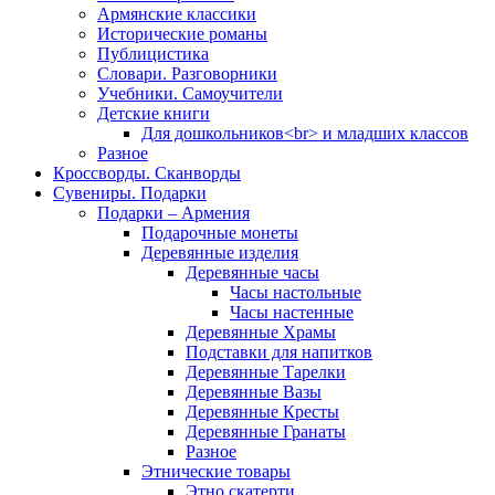
Армянские классики
Исторические романы
Публицистика
Словари. Разговорники
Учебники. Самоучители
Детские книги
Для дошкольников<br> и младших классов
Разное
Кроссворды. Сканворды
Сувениры. Подарки
Подарки – Армения
Подарочные монеты
Деревянные изделия
Деревянные часы
Часы настольные
Часы настенные
Деревянные Храмы
Подставки для напитков
Деревянные Тарелки
Деревянные Вазы
Деревянные Кресты
Деревянные Гранаты
Разное
Этнические товары
Этно скатерти