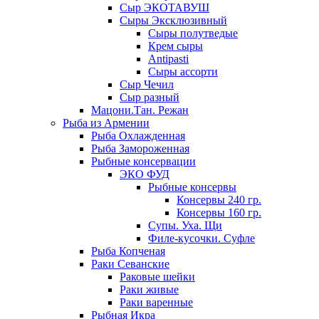
Сыр ЭКОТАВУШ
Сыры Эксклюзивный
Сыры полутведые
Крем сыры
Antipasti
Сыры ассорти
Сыр Чечил
Сыр разный
Мацони.Тан. Режан
Рыба из Армении
Рыба Охлажденная
Рыба Замороженная
Рыбные консервации
ЭКО ФУД
Рыбные консервы
Консервы 240 гр.
Консервы 160 гр.
Супы. Уха. Щи
Филе-кусочки. Суфле
Рыба Копченая
Раки Севанские
Раковые шейки
Раки живые
Раки варенные
Рыбная Икра