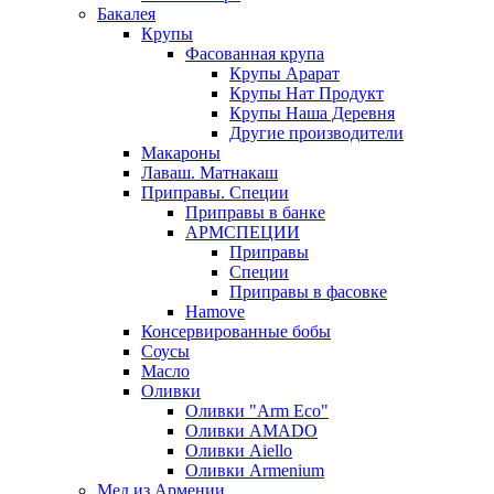
Бакалея
Крупы
Фасованная крупа
Крупы Арарат
Крупы Нат Продукт
Крупы Наша Деревня
Другие производители
Макароны
Лаваш. Матнакаш
Приправы. Специи
Приправы в банке
АРМСПЕЦИИ
Приправы
Специи
Приправы в фасовке
Hamove
Консервированные бобы
Соусы
Масло
Оливки
Оливки "Arm Eco"
Оливки AMADO
Оливки Aiello
Оливки Armenium
Мед из Армении