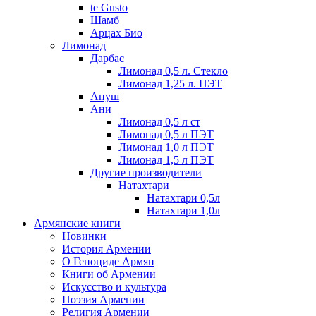
te Gusto
Шамб
Арцах Био
Лимонад
Дарбас
Лимонад 0,5 л. Стекло
Лимонад 1,25 л. ПЭТ
Ануш
Ани
Лимонад 0,5 л ст
Лимонад 0,5 л ПЭТ
Лимонад 1,0 л ПЭТ
Лимонад 1,5 л ПЭТ
Другие производители
Натахтари
Натахтари 0,5л
Натахтари 1,0л
Армянские книги
Новинки
История Армении
О Геноциде Армян
Книги об Армении
Иcкусство и культура
Поэзия Армении
Религия Армении