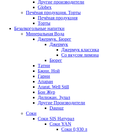
Другие производители
Globex
Печёная продукция. Торты
Печёная продукция
Торты
Безалкогольные напитки
Минеральная Вода
Джермук. Бюрег
Джермук
Джермук классика
Со вкусом лимона
Бюрег
Татни
Бжни. Ной
Гарни
Апаран
Ararat. Well Still
Бон Жур
Дилижан. Зулал
Другие Производители
Dausuz
Соки
Соки SIS Натурал
Соки YAN
Соки 0,930 л