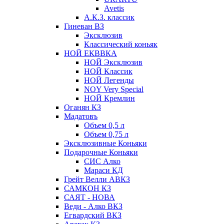
Avetis
А.К.З. классик
Гиневан ВЗ
Эксклюзив
Классический коньяк
НОЙ ЕКВВКА
НОЙ Эксклюзив
НОЙ Классик
НОЙ Легенды
NOY Very Speсial
НОЙ Кремлин
Оганян КЗ
Мадатовъ
Объем 0,5 л
Объем 0,75 л
Эксклюзивные Коньяки
Подарочные Коньяки
СИС Алко
Мараси КД
Грейт Велли АВКЗ
САМКОН КЗ
САЯТ - НОВА
Веди - Алко ВКЗ
Егвардский ВКЗ