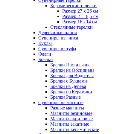
Сувенирные тарелки
Керамические тарелки
Размер 27 х 26 см
Размер 21-18,5 см
Размер 16 - 14 см
Стеклянные тарелки
Деревянные панно
Сувениры из гипса
Куклы
Сувениры из туфа
Флаги
Брелки
Брелки Настальгия
Брелки из Обсидиана
Брелки для Водителя
Брелки с Буквами
Брелки из Дерева
Брелки из Керамики
Брелки Разные
Сувениры на магните
Разные магниты
Магниты резиновые
Магниты акриловые
Магниты закатные
Магниты керамические