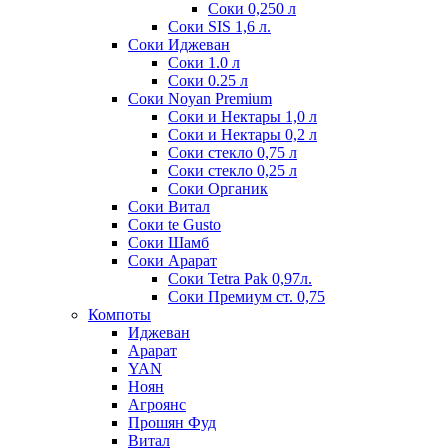
Соки 0,250 л
Соки SIS 1,6 л.
Соки Иджеван
Соки 1.0 л
Соки 0.25 л
Соки Noyan Premium
Соки и Нектары 1,0 л
Соки и Нектары 0,2 л
Соки стекло 0,75 л
Соки стекло 0,25 л
Соки Органик
Соки Витал
Соки te Gusto
Соки Шамб
Соки Арарат
Соки Tetra Pak 0,97л.
Соки Премиум ст. 0,75
Компоты
Иджеван
Арарат
YAN
Ноян
Агроянс
Прошян Фуд
Витал