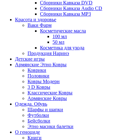
Сборники Кавказа DVD
Сборники Кавказа Audio CD
Сборники Кавказа MP3
Красота и здоровье
Ваки Фарм
Косметические масла
100 мл
50 мл
Косметика для ухода
Продукция Наринэ
Детские игры
Армянские Этно Ковры
Коврики
Половики
Ковры Модерн
3 D Ковры
Классические Ковры
Армянские Ковры
Одежда. Обувь
Шарфы и шапки
Футболки
Бейсболки
Этно масики балетки
О геноциде
Книги