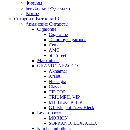
Фильмы
Бейсболки / Футболки
Разное
Сигареты. Витрина 18+
Армянские Сигареты
Cigaronne
Cigaronne
Tattoo by Cigaronne
Center
AMG
5th Street
Mackintosh
GRAND TABACCO
Akhtamar
Ararat
Nostalgia
Classic
TIP TOP
TRIUMPH. VIP
MT. BLACK TIP
GT. Elegant. New Bleck
Lex Tobacco
MORION
SOPRANO, LEX, ALEX
Karelia and others