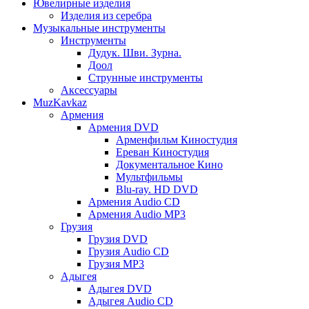
Ювелирные изделия
Изделия из серебра
Музыкальные инструменты
Инструменты
Дудук. Шви. Зурна.
Доол
Струнные инструменты
Аксессуары
MuzKavkaz
Армения
Армения DVD
Арменфильм Киностудия
Ереван Киностудия
Документальное Кино
Мультфильмы
Blu-ray. HD DVD
Армения Audio CD
Армения Audio MP3
Грузия
Грузия DVD
Грузия Audio CD
Грузия MP3
Адыгея
Адыгея DVD
Адыгея Audio CD