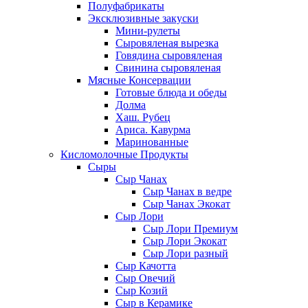
Полуфабрикаты
Эксклюзивные закуски
Мини-рулеты
Сыровяленая вырезка
Говядина сыровяленая
Свинина сыровяленая
Мясные Консервации
Готовые блюда и обеды
Долма
Хаш. Рубец
Ариса. Кавурма
Маринованные
Кисломолочные Продукты
Сыры
Сыр Чанах
Сыр Чанах в ведре
Сыр Чанах Экокат
Сыр Лори
Сыр Лори Премиум
Сыр Лори Экокат
Сыр Лори разный
Сыр Качотта
Сыр Овечий
Сыр Козий
Сыр в Керамике