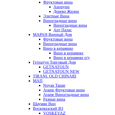
Фруктовые вина
Арцруни
Дерево Жизни
Элитные Вина
Виноградные вина
Виноградные вина
Арт Палас
МАРАН Винный Дом
Фруктовые вина
Виноградные вина
Вино в керамике
Вино в керамике
Вино в керамике п/у
Гетнатун Торговый Дом
GETNATOUN
GETNATOUN NEW
TIRANI. OLD CHINARI
МАП
Noyan Tapan
Arame Фруктовые вина
Arame Виноградные вина
Разные вина
Шаумян Вин
Воскевазский ВЗ
VOSKEVAZ