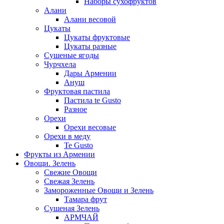
Наборы сухофруктов
Алани
Алани весовой
Цукаты
Цукаты фруктовые
Цукаты разные
Сушеные ягоды
Чурчхела
Дары Армении
Ануш
Фруктовая пастила
Пастила te Gusto
Разное
Орехи
Орехи весовые
Орехи в меду
Te Gusto
Фрукты из Армении
Овощи. Зелень
Свежие Овощи
Свежая Зелень
Замороженные Овощи и Зелень
Тамара фрут
Сушеная Зелень
АРМЧАЙ