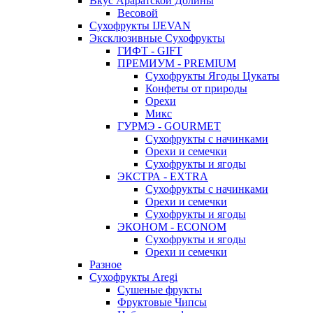
Вкус Араратской Долины
Весовой
Сухофрукты IJEVAN
Эксклюзивные Сухофрукты
ГИФТ - GIFT
ПРЕМИУМ - PREMIUM
Сухофрукты Ягоды Цукаты
Конфеты от природы
Орехи
Микс
ГУРМЭ - GOURMET
Сухофрукты с начинками
Орехи и семечки
Сухофрукты и ягоды
ЭКСТРА - EXTRA
Сухофрукты с начинками
Орехи и семечки
Сухофрукты и ягоды
ЭКОНОМ - ECONOM
Сухофрукты и ягоды
Орехи и семечки
Разное
Сухофрукты Aregi
Сушеные фрукты
Фруктовые Чипсы