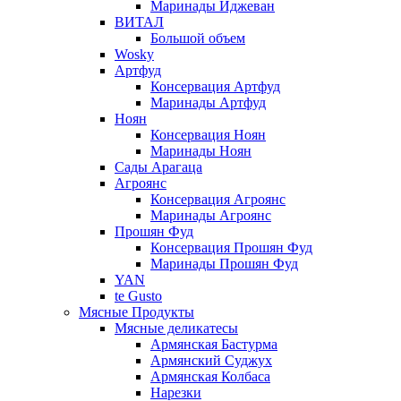
Маринады Иджеван
ВИТАЛ
Большой объем
Wosky
Артфуд
Консервация Артфуд
Маринады Артфуд
Ноян
Консервация Ноян
Маринады Ноян
Сады Арагаца
Агроянс
Консервация Агроянс
Маринады Агроянс
Прошян Фуд
Консервация Прошян Фуд
Маринады Прошян Фуд
YAN
te Gusto
Мясные Продукты
Мясные деликатесы
Армянская Бастурма
Армянский Суджух
Армянская Колбаса
Нарезки