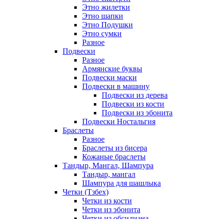
Этно жилетки
Этно шапки
Этно Подушки
Этно сумки
Разное
Подвески
Разное
Армянские буквы
Подвески маски
Подвески в машину
Подвески из дерева
Подвески из кости
Подвески из эбонита
Подвески Ностальгия
Браслеты
Разное
Браслеты из бисера
Кожаные браслеты
Тандыр, Мангал, Шампура
Тандыр, мангал
Шампура для шашлыка
Четки (Тзбех)
Четки из кости
Четки из эбонита
Четки из обсидиана