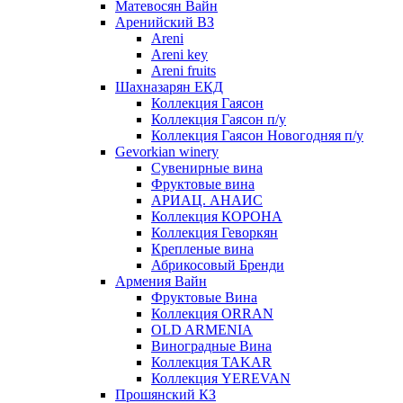
Матевосян Вайн
Аренийский ВЗ
Areni
Areni key
Areni fruits
Шахназарян ЕКД
Коллекция Гаясон
Коллекция Гаясон п/у
Коллекция Гаясон Новогодняя п/у
Gevorkian winery
Сувенирные вина
Фруктовые вина
АРИАЦ. АНАИС
Коллекция КОРОНА
Коллекция Геворкян
Крепленые вина
Абрикосовый Бренди
Армения Вайн
Фруктовые Вина
Коллекция ORRAN
OLD ARMENIA
Виноградные Вина
Коллекция TAKAR
Коллекция YEREVAN
Прошянский КЗ