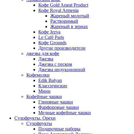
Кофе Gold Ararat Product
Кофе Royal Armenia
Жареный молотый
Растворимый
Жареный в зернах
Кофе Jezva
Le Café Paris
Кофе Grounds
Другие производители
джезва для кофе
Джезва
Джезва с песком
Джезва индукционной
Кофемолки
Edik Balyan
Классичиские
Мини
Кофейные чашки
Глиняные чашки
Фарфоровые чашки
Медные кофейные чашки
Сухофрукты. Орехи
Сухофрукты
Подарочные наборы