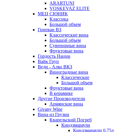
ARARTUNI
VOSKEVAZ ELITE
МЕЦ СЮНИК
Классика
Большой объем
Гиневан ВЗ
Классические вина
Большой объем
Сувенирные вина
Фруктовые вина
Гордость Нации
Вайк Груп
Веди - Алко ВКЗ
Виноградные вина
Классические
Большой объем
Фруктовые вина
В керамике
Другие Производители
Армянские вина
Givany Wine
Вина из Грузии
Кварельский Погреб
Киндзмараули
Киндзмараули 0,75л