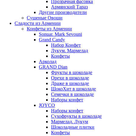
Прозрачная фасовка
Армянский Тараз
Другие производители
Сушеные Овощи
Сладости из Армении
Конфеты из Армении
Sonuar. Mark Sevouni
Grand Candy
Набор Конфет
Лукум. Мармелад
Конфеты
Арколад
GRAND Dian
Фрукты в шоколаде
Орехи в шоколаде
Драже в шоколаде
ШокоХит в шоколаде
Семечки в шоколаде
Наборы конфет
JOYCO
Наборы конфет
Сухофрукты в шоколаде
Мармелад. Лукум
Шоколадные плитки
Конфеты