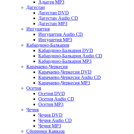
Адыгея MP3
Дагестан
Дагестан DVD
Дагестан Audio CD
Дагестан MP3
Ингушетия
Ингушетия Audio CD
Ингушетия MP3
Кабардино-Балкария
Кабардино-Балкария DVD
Кабардино-Балкария Audio CD
Кабардино-Балкария MP3
Карачаево-Черкесия
Карачаево-Черкесия DVD
Карачаево-Черкесия Audio CD
Карачаево-Черкесия MP3
Осетия
Осетия DVD
Осетия Audio CD
Осетия MP3
Чечня
Чечня DVD
Чечня Audio CD
Чечня MP3
Сборники Кавказа