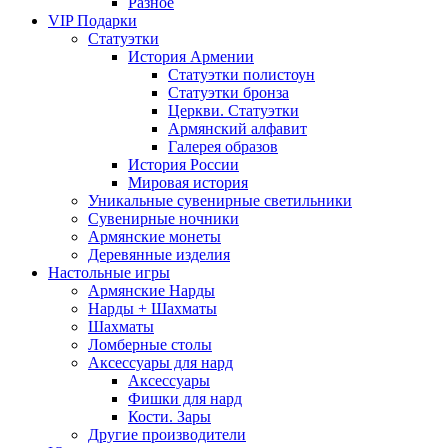
Разное
VIP Подарки
Статуэтки
История Армении
Статуэтки полистоун
Статуэтки бронза
Церкви. Статуэтки
Армянский алфавит
Галерея образов
История России
Мировая история
Уникальные сувенирные светильники
Сувенирные ночники
Армянские монеты
Деревянные изделия
Настольные игры
Армянские Нарды
Нарды + Шахматы
Шахматы
Ломберные столы
Аксессуары для нард
Аксессуары
Фишки для нард
Кости. Зары
Другие производители