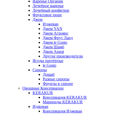
Варенье Органик
Лечебное варенье
Лечебный конфитюр
Фруктовое пюре
Джем
Иджеван
Джем YAN
Джем Агроянс
Джем Фрут Ланд
Джем te Gusto
Джем Шамб
Джем Ararat
Другие производители
Ягоды протёртые
te Gusto
Сиропы
Дошаб
Разные сиропы
Фрукты в сиропе
Овощные Консервации
KERAKUR
Консервация KERAKUR
Маринады KERAKUR
Иджеван
Консервация Иджеван