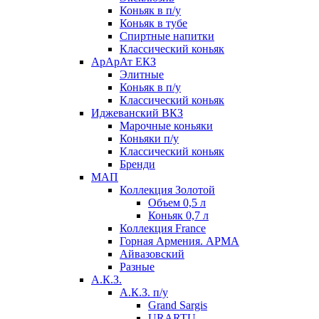
Коньяк в п/у
Коньяк в тубе
Спиртные напитки
Классический коньяк
АрАрАт ЕКЗ
Элитные
Коньяк в п/у
Классический коньяк
Иджеванский ВКЗ
Марочные коньяки
Коньяки п/у
Классический коньяк
Бренди
МАП
Коллекция Золотой
Объем 0,5 л
Коньяк 0,7 л
Коллекция France
Горная Армения. АРМА
Айвазовский
Разные
А.К.З.
А.К.З. п/у
Grand Sargis
URARTU