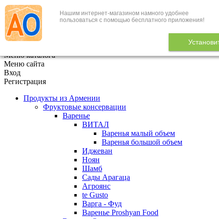
Нашим интернет-магазином намного удобнее
+7 (495) 646-888-1
пользоваться с помощью бесплатного приложения!
В корзине
0
товаров
Установи
x
Меню каталога
Меню сайта
Вход
Регистрация
Продукты из Армении
Фруктовые консервации
Варенье
ВИТАЛ
Варенья малый объем
Варенья большой объем
Иджеван
Ноян
Шамб
Сады Арагаца
Агроянс
te Gusto
Варга - Фуд
Варенье Proshyan Food