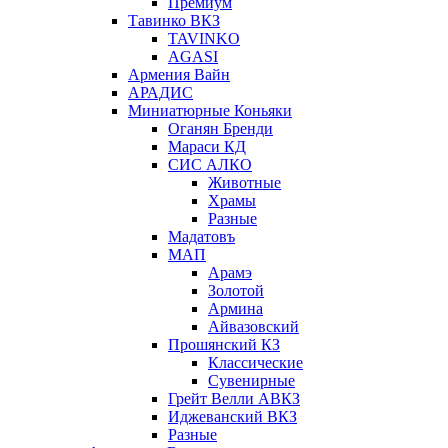
Премиум
Тавинко ВКЗ
TAVINKO
AGASI
Армения Вайн
АРАДИС
Миниатюрные Коньяки
Оганян Бренди
Мараси КД
СИС АЛКО
Животные
Храмы
Разные
Мадатовъ
МАП
Арамэ
Золотой
Армина
Айвазовский
Прошянский КЗ
Классические
Сувенирные
Грейт Велли АВКЗ
Иджеванский ВКЗ
Разные