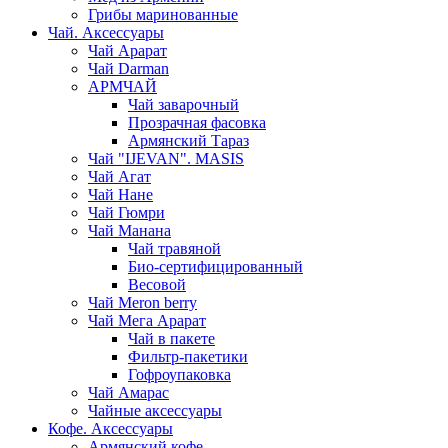
Грибы маринованные
Чай. Аксессуары
Чай Арарат
Чай Darman
АРМЧАЙ
Чай заварочный
Прозрачная фасовка
Армянский Тараз
Чай "IJEVAN". MASIS
Чай Агат
Чай Нане
Чай Гюмри
Чай Манана
Чай травяной
Био-сертифицированный
Весовой
Чай Meron berry
Чай Мега Арарат
Чай в пакете
Фильтр-пакетики
Гофроупаковка
Чай Амарас
Чайные аксессуары
Кофе. Аксессуары
Армянский кофе