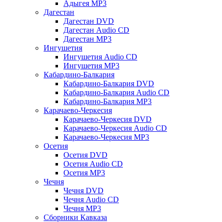
Адыгея MP3
Дагестан
Дагестан DVD
Дагестан Audio CD
Дагестан MP3
Ингушетия
Ингушетия Audio CD
Ингушетия MP3
Кабардино-Балкария
Кабардино-Балкария DVD
Кабардино-Балкария Audio CD
Кабардино-Балкария MP3
Карачаево-Черкесия
Карачаево-Черкесия DVD
Карачаево-Черкесия Audio CD
Карачаево-Черкесия MP3
Осетия
Осетия DVD
Осетия Audio CD
Осетия MP3
Чечня
Чечня DVD
Чечня Audio CD
Чечня MP3
Сборники Кавказа