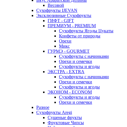
Вкус Араратской Долины
Весовой
Сухофрукты IJEVAN
Эксклюзивные Сухофрукты
ГИФТ - GIFT
ПРЕМИУМ - PREMIUM
Сухофрукты Ягоды Цукаты
Конфеты от природы
Орехи
Микс
ГУРМЭ - GOURMET
Сухофрукты с начинками
Орехи и семечки
Сухофрукты и ягоды
ЭКСТРА - EXTRA
Сухофрукты с начинками
Орехи и семечки
Сухофрукты и ягоды
ЭКОНОМ - ECONOM
Сухофрукты и ягоды
Орехи и семечки
Разное
Сухофрукты Aregi
Сушеные фрукты
Фруктовые Чипсы