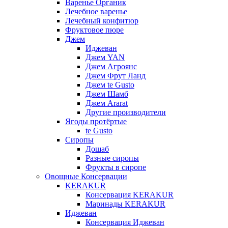
Варенье Органик
Лечебное варенье
Лечебный конфитюр
Фруктовое пюре
Джем
Иджеван
Джем YAN
Джем Агроянс
Джем Фрут Ланд
Джем te Gusto
Джем Шамб
Джем Ararat
Другие производители
Ягоды протёртые
te Gusto
Сиропы
Дошаб
Разные сиропы
Фрукты в сиропе
Овощные Консервации
KERAKUR
Консервация KERAKUR
Маринады KERAKUR
Иджеван
Консервация Иджеван