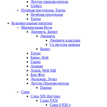
Другие производители
Globex
Печёная продукция. Торты
Печёная продукция
Торты
Безалкогольные напитки
Минеральная Вода
Джермук. Бюрег
Джермук
Джермук классика
Со вкусом лимона
Бюрег
Татни
Бжни. Ной
Гарни
Апаран
Ararat. Well Still
Бон Жур
Дилижан. Зулал
Другие Производители
Dausuz
Соки
Соки SIS Натурал
Соки YAN
Соки 0,930 л