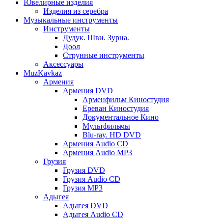
Ювелирные изделия
Изделия из серебра
Музыкальные инструменты
Инструменты
Дудук. Шви. Зурна.
Доол
Струнные инструменты
Аксессуары
MuzKavkaz
Армения
Армения DVD
Арменфильм Киностудия
Ереван Киностудия
Документальное Кино
Мультфильмы
Blu-ray. HD DVD
Армения Audio CD
Армения Audio MP3
Грузия
Грузия DVD
Грузия Audio CD
Грузия MP3
Адыгея
Адыгея DVD
Адыгея Audio CD