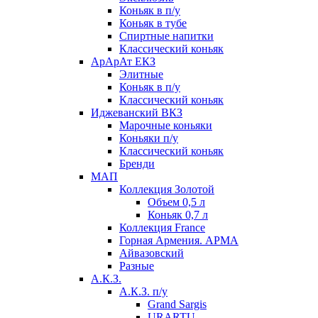
Коньяк в п/у
Коньяк в тубе
Спиртные напитки
Классический коньяк
АрАрАт ЕКЗ
Элитные
Коньяк в п/у
Классический коньяк
Иджеванский ВКЗ
Марочные коньяки
Коньяки п/у
Классический коньяк
Бренди
МАП
Коллекция Золотой
Объем 0,5 л
Коньяк 0,7 л
Коллекция France
Горная Армения. АРМА
Айвазовский
Разные
А.К.З.
А.К.З. п/у
Grand Sargis
URARTU