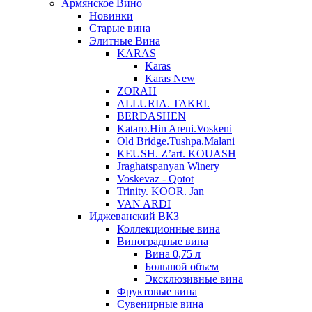
Армянское Вино
Новинки
Старые вина
Элитные Вина
KARAS
Karas
Karas New
ZORAH
ALLURIA. TAKRI.
BERDASHEN
Kataro.Hin Areni.Voskeni
Old Bridge.Tushpa.Malani
KEUSH. Z’art. KOUASH
Jraghatspanyan Winery
Voskevaz - Qotot
Trinity. KOOR. Jan
VAN ARDI
Иджеванский ВКЗ
Коллекционные вина
Виноградные вина
Вина 0,75 л
Большой объем
Эксклюзивные вина
Фруктовые вина
Cувенирные вина