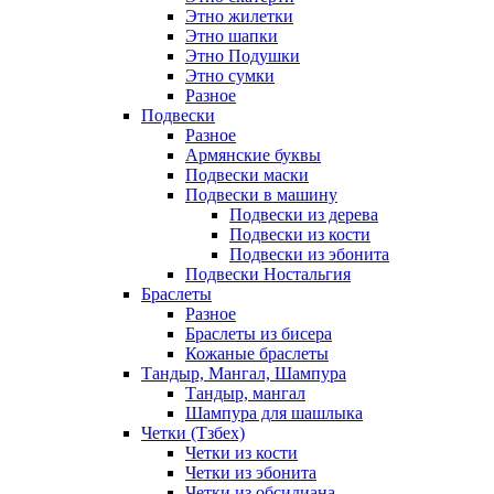
Этно жилетки
Этно шапки
Этно Подушки
Этно сумки
Разное
Подвески
Разное
Армянские буквы
Подвески маски
Подвески в машину
Подвески из дерева
Подвески из кости
Подвески из эбонита
Подвески Ностальгия
Браслеты
Разное
Браслеты из бисера
Кожаные браслеты
Тандыр, Мангал, Шампура
Тандыр, мангал
Шампура для шашлыка
Четки (Тзбех)
Четки из кости
Четки из эбонита
Четки из обсидиана