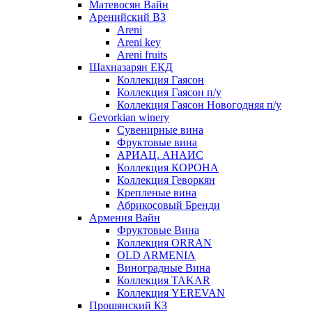
Матевосян Вайн
Аренийский ВЗ
Areni
Areni key
Areni fruits
Шахназарян ЕКД
Коллекция Гаясон
Коллекция Гаясон п/у
Коллекция Гаясон Новогодняя п/у
Gevorkian winery
Сувенирные вина
Фруктовые вина
АРИАЦ. АНАИС
Коллекция КОРОНА
Коллекция Геворкян
Крепленые вина
Абрикосовый Бренди
Армения Вайн
Фруктовые Вина
Коллекция ORRAN
OLD ARMENIA
Виноградные Вина
Коллекция TAKAR
Коллекция YEREVAN
Прошянский КЗ