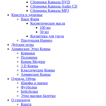
Сборники Кавказа DVD
Сборники Кавказа Audio CD
Сборники Кавказа MP3
Красота и здоровье
Ваки Фарм
Косметические масла
100 мл
50 мл
Косметика для ухода
Продукция Наринэ
Детские игры
Армянские Этно Ковры
Коврики
Половики
Ковры Модерн
3 D Ковры
Классические Ковры
Армянские Ковры
Одежда. Обувь
Шарфы и шапки
Футболки
Бейсболки
Этно масики балетки
О геноциде
Книги