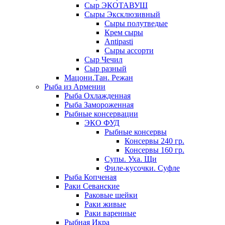
Сыр ЭКОТАВУШ
Сыры Эксклюзивный
Сыры полутведые
Крем сыры
Antipasti
Сыры ассорти
Сыр Чечил
Сыр разный
Мацони.Тан. Режан
Рыба из Армении
Рыба Охлажденная
Рыба Замороженная
Рыбные консервации
ЭКО ФУД
Рыбные консервы
Консервы 240 гр.
Консервы 160 гр.
Супы. Уха. Щи
Филе-кусочки. Суфле
Рыба Копченая
Раки Севанские
Раковые шейки
Раки живые
Раки варенные
Рыбная Икра