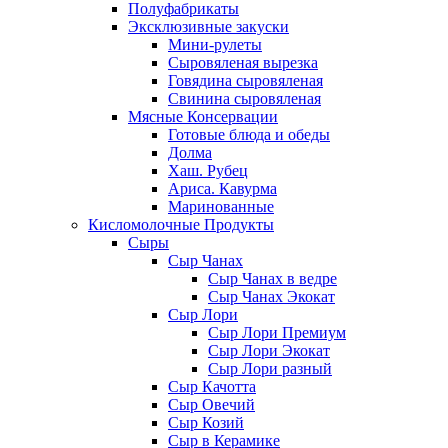
Полуфабрикаты
Эксклюзивные закуски
Мини-рулеты
Сыровяленая вырезка
Говядина сыровяленая
Свинина сыровяленая
Мясные Консервации
Готовые блюда и обеды
Долма
Хаш. Рубец
Ариса. Кавурма
Маринованные
Кисломолочные Продукты
Сыры
Сыр Чанах
Сыр Чанах в ведре
Сыр Чанах Экокат
Сыр Лори
Сыр Лори Премиум
Сыр Лори Экокат
Сыр Лори разный
Сыр Качотта
Сыр Овечий
Сыр Козий
Сыр в Керамике