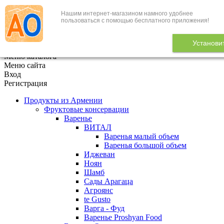
Нашим интернет-магазином намного удобнее
+7 (495) 646-888-1
пользоваться с помощью бесплатного приложения!
В корзине
0
товаров
Установи
x
Меню каталога
Меню сайта
Вход
Регистрация
Продукты из Армении
Фруктовые консервации
Варенье
ВИТАЛ
Варенья малый объем
Варенья большой объем
Иджеван
Ноян
Шамб
Сады Арагаца
Агроянс
te Gusto
Варга - Фуд
Варенье Proshyan Food