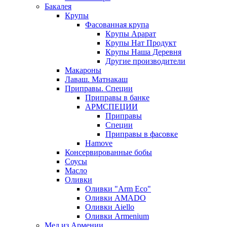
Бакалея
Крупы
Фасованная крупа
Крупы Арарат
Крупы Нат Продукт
Крупы Наша Деревня
Другие производители
Макароны
Лаваш. Матнакаш
Приправы. Специи
Приправы в банке
АРМСПЕЦИИ
Приправы
Специи
Приправы в фасовке
Hamove
Консервированные бобы
Соусы
Масло
Оливки
Оливки "Arm Eco"
Оливки AMADO
Оливки Aiello
Оливки Armenium
Мед из Армении