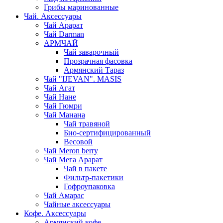
Грибы маринованные
Чай. Аксессуары
Чай Арарат
Чай Darman
АРМЧАЙ
Чай заварочный
Прозрачная фасовка
Армянский Тараз
Чай "IJEVAN". MASIS
Чай Агат
Чай Нане
Чай Гюмри
Чай Манана
Чай травяной
Био-сертифицированный
Весовой
Чай Meron berry
Чай Мега Арарат
Чай в пакете
Фильтр-пакетики
Гофроупаковка
Чай Амарас
Чайные аксессуары
Кофе. Аксессуары
Армянский кофе