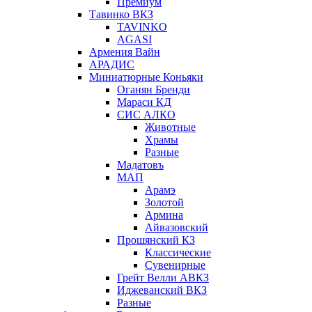
Премиум
Тавинко ВКЗ
TAVINKO
AGASI
Армения Вайн
АРАДИС
Миниатюрные Коньяки
Оганян Бренди
Мараси КД
СИС АЛКО
Животные
Храмы
Разные
Мадатовъ
МАП
Арамэ
Золотой
Армина
Айвазовский
Прошянский КЗ
Классические
Сувенирные
Грейт Велли АВКЗ
Иджеванский ВКЗ
Разные