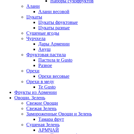
Наборы сухофруктов
Алани
Алани весовой
Цукаты
Цукаты фруктовые
Цукаты разные
Сушеные ягоды
Чурчхела
Дары Армении
Ануш
Фруктовая пастила
Пастила te Gusto
Разное
Орехи
Орехи весовые
Орехи в меду
Te Gusto
Фрукты из Армении
Овощи. Зелень
Свежие Овощи
Свежая Зелень
Замороженные Овощи и Зелень
Тамара фрут
Сушеная Зелень
АРМЧАЙ