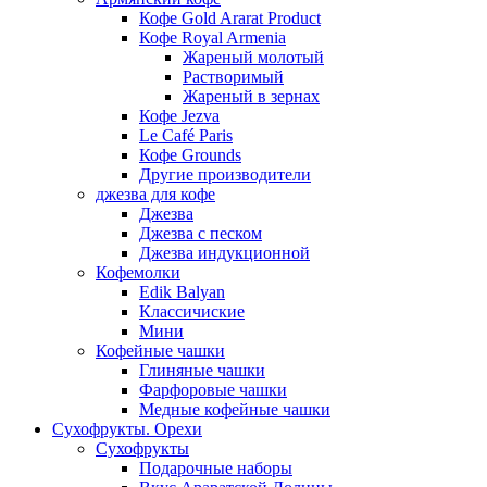
Кофе Gold Ararat Product
Кофе Royal Armenia
Жареный молотый
Растворимый
Жареный в зернах
Кофе Jezva
Le Café Paris
Кофе Grounds
Другие производители
джезва для кофе
Джезва
Джезва с песком
Джезва индукционной
Кофемолки
Edik Balyan
Классичиские
Мини
Кофейные чашки
Глиняные чашки
Фарфоровые чашки
Медные кофейные чашки
Сухофрукты. Орехи
Сухофрукты
Подарочные наборы