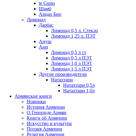
te Gusto
Шамб
Арцах Био
Лимонад
Дарбас
Лимонад 0,5 л. Стекло
Лимонад 1,25 л. ПЭТ
Ануш
Ани
Лимонад 0,5 л ст
Лимонад 0,5 л ПЭТ
Лимонад 1,0 л ПЭТ
Лимонад 1,5 л ПЭТ
Другие производители
Натахтари
Натахтари 0,5л
Натахтари 1,0л
Армянские книги
Новинки
История Армении
О Геноциде Армян
Книги об Армении
Иcкусство и культура
Поэзия Армении
Религия Армении