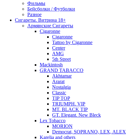
Фильмы
Бейсболки / Футболки
Разное
Сигареты. Витрина 18+
Армянские Сигареты
Cigaronne
Cigaronne
Tattoo by Cigaronne
Center
AMG
5th Street
Mackintosh
GRAND TABACCO
Akhtamar
Ararat
Nostalgia
Classic
TIP TOP
TRIUMPH. VIP
MT. BLACK TIP
GT. Elegant. New Bleck
Lex Tobacco
MORION
Democrat, SOPRANO, LEX, ALEX
Karelia and others