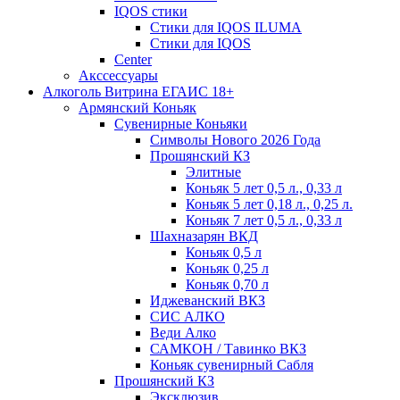
IQOS стики
Стики для IQOS ILUMA
Стики для IQOS
Сenter
Акссессуары
Алкоголь Витрина ЕГАИС 18+
Армянский Коньяк
Сувенирные Коньяки
Символы Нового 2026 Года
Прошянский КЗ
Элитные
Коньяк 5 лет 0,5 л., 0,33 л
Коньяк 5 лет 0,18 л., 0,25 л.
Коньяк 7 лет 0,5 л., 0,33 л
Шахназарян ВКД
Коньяк 0,5 л
Коньяк 0,25 л
Коньяк 0,70 л
Иджеванский ВКЗ
СИС АЛКО
Веди Алко
САМКОН / Тавинко ВКЗ
Коньяк сувенирный Сабля
Прошянский КЗ
Эксклюзив