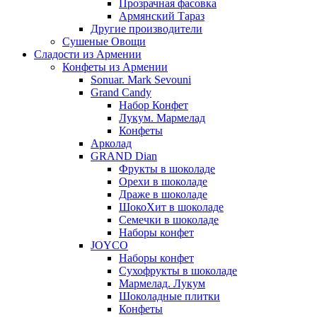
Прозрачная фасовка
Армянский Тараз
Другие производители
Сушеные Овощи
Сладости из Армении
Конфеты из Армении
Sonuar. Mark Sevouni
Grand Candy
Набор Конфет
Лукум. Мармелад
Конфеты
Арколад
GRAND Dian
Фрукты в шоколаде
Орехи в шоколаде
Драже в шоколаде
ШокоХит в шоколаде
Семечки в шоколаде
Наборы конфет
JOYCO
Наборы конфет
Сухофрукты в шоколаде
Мармелад. Лукум
Шоколадные плитки
Конфеты