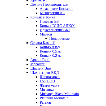
Арегак КЗ
Другие Производители
Армянские Коньяки
Кизлярский КЗ
Коньяк в Бочке
Гиневан ВЗ
Коньяк "СИС АЛКО"
Иджеванский ВКЗ
Мараси
Подарочные
Страна Камней
Коньяк в п/у
Коньяк 0,5 л.
Коньяк 0,2 л.
Аркон Трейд
Мргашен
Шаумян Вин
Шахназарян ВКД
Шахназарян
ГАЯСОН
Жемчужина
Мозаика
Mustang. Black Mountain
Platinum Mountain
Parakar