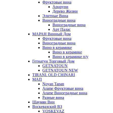
Фруктовые вина
Арцруни
Дерево Жизни
Элитные Вина
Виноградные вина
Виноградные вина
Арт Палас
МАРАН Винный Дом
Фруктовые вина
Виноградные вина
Вино в керамике
Вино в керамике
Вино в керамике п/у
Гетнатун Торговый Дом
GETNATOUN
GETNATOUN NEW
TIRANI. OLD CHINARI
МАП
Noyan Tapan
Arame Фруктовые вина
Arame Виноградные вина
Разные вина
Шаумян Вин
Воскевазский ВЗ
VOSKEVAZ