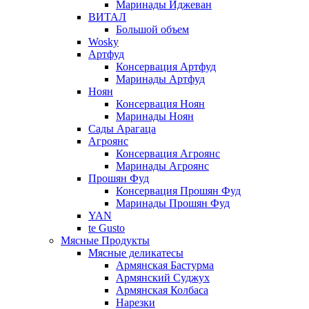
Маринады Иджеван
ВИТАЛ
Большой объем
Wosky
Артфуд
Консервация Артфуд
Маринады Артфуд
Ноян
Консервация Ноян
Маринады Ноян
Сады Арагаца
Агроянс
Консервация Агроянс
Маринады Агроянс
Прошян Фуд
Консервация Прошян Фуд
Маринады Прошян Фуд
YAN
te Gusto
Мясные Продукты
Мясные деликатесы
Армянская Бастурма
Армянский Суджух
Армянская Колбаса
Нарезки