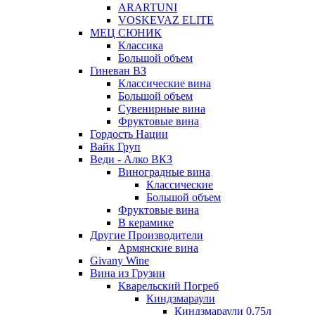
ARARTUNI
VOSKEVAZ ELITE
МЕЦ СЮНИК
Классика
Большой объем
Гиневан ВЗ
Классические вина
Большой объем
Сувенирные вина
Фруктовые вина
Гордость Нации
Вайк Груп
Веди - Алко ВКЗ
Виноградные вина
Классические
Большой объем
Фруктовые вина
В керамике
Другие Производители
Армянские вина
Givany Wine
Вина из Грузии
Кварельский Погреб
Киндзмараули
Киндзмараули 0,75л