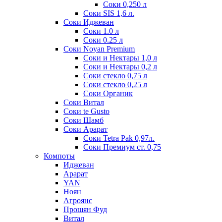
Соки 0,250 л
Соки SIS 1,6 л.
Соки Иджеван
Соки 1.0 л
Соки 0.25 л
Соки Noyan Premium
Соки и Нектары 1,0 л
Соки и Нектары 0,2 л
Соки стекло 0,75 л
Соки стекло 0,25 л
Соки Органик
Соки Витал
Соки te Gusto
Соки Шамб
Соки Арарат
Соки Tetra Pak 0,97л.
Соки Премиум ст. 0,75
Компоты
Иджеван
Арарат
YAN
Ноян
Агроянс
Прошян Фуд
Витал