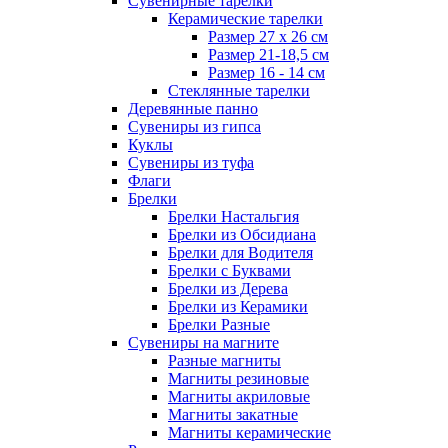
Сувенирные тарелки
Керамические тарелки
Размер 27 х 26 см
Размер 21-18,5 см
Размер 16 - 14 см
Стеклянные тарелки
Деревянные панно
Сувениры из гипса
Куклы
Сувениры из туфа
Флаги
Брелки
Брелки Настальгия
Брелки из Обсидиана
Брелки для Водителя
Брелки с Буквами
Брелки из Дерева
Брелки из Керамики
Брелки Разные
Сувениры на магните
Разные магниты
Магниты резиновые
Магниты акриловые
Магниты закатные
Магниты керамические