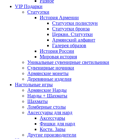
Разное
VIP Подарки
Статуэтки
История Армении
Статуэтки полистоун
Статуэтки бронза
Церкви. Статуэтки
Армянский алфавит
Галерея образов
История России
Мировая история
Уникальные сувенирные светильники
Сувенирные ночники
Армянские монеты
Деревянные изделия
Настольные игры
Армянские Нарды
Нарды + Шахматы
Шахматы
Ломберные столы
Аксессуары для нард
Аксессуары
Фишки для нард
Кости. Зары
Другие производители