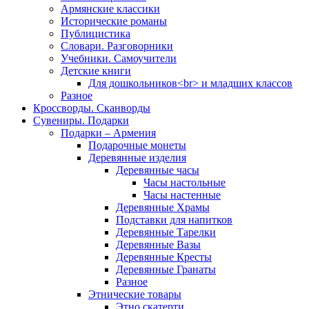
Армянские классики
Исторические романы
Публицистика
Словари. Разговорники
Учебники. Самоучители
Детские книги
Для дошкольников<br> и младших классов
Разное
Кроссворды. Сканворды
Сувениры. Подарки
Подарки – Армения
Подарочные монеты
Деревянные изделия
Деревянные часы
Часы настольные
Часы настенные
Деревянные Храмы
Подставки для напитков
Деревянные Тарелки
Деревянные Вазы
Деревянные Кресты
Деревянные Гранаты
Разное
Этнические товары
Этно скатерти