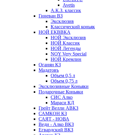
Avetis
А.К.З. классик
Гиневан ВЗ
Эксклюзив
Классический коньяк
НОЙ ЕКВВКА
НОЙ Эксклюзив
НОЙ Классик
НОЙ Легенды
NOY Very Speсial
НОЙ Кремлин
Оганян КЗ
Мадатовъ
Объем 0,5 л
Объем 0,75 л
Эксклюзивные Коньяки
Подарочные Коньяки
СИС Алко
Мараси КД
Грейт Велли АВКЗ
САМКОН КЗ
САЯТ - НОВА
Веди - Алко ВКЗ
Егвардский ВКЗ