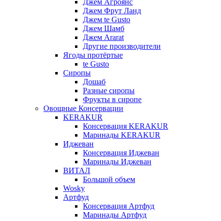
Джем Агроянс
Джем Фрут Ланд
Джем te Gusto
Джем Шамб
Джем Ararat
Другие производители
Ягоды протёртые
te Gusto
Сиропы
Дошаб
Разные сиропы
Фрукты в сиропе
Овощные Консервации
KERAKUR
Консервация KERAKUR
Маринады KERAKUR
Иджеван
Консервация Иджеван
Маринады Иджеван
ВИТАЛ
Большой объем
Wosky
Артфуд
Консервация Артфуд
Маринады Артфуд