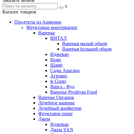
Заказать звонок
x
Каталог товаров
Продукты из Армении
Фруктовые консервации
Варенье
ВИТАЛ
Варенья малый объем
Варенья большой объем
Иджеван
Ноян
Шамб
Сады Арагаца
Агроянс
te Gusto
Варга - Фуд
Варенье Proshyan Food
Варенье Органик
Лечебное варенье
Лечебный конфитюр
Фруктовое пюре
Джем
Иджеван
Джем YAN