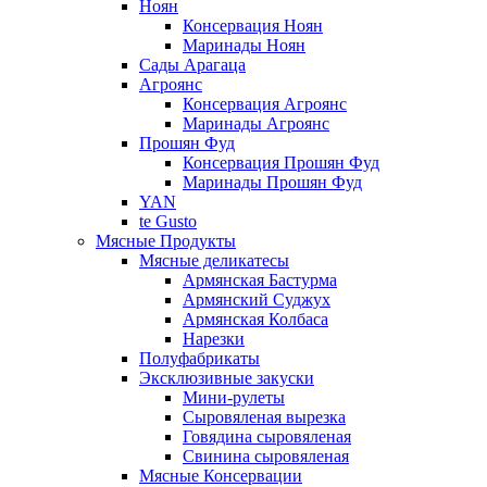
Ноян
Консервация Ноян
Маринады Ноян
Сады Арагаца
Агроянс
Консервация Агроянс
Маринады Агроянс
Прошян Фуд
Консервация Прошян Фуд
Маринады Прошян Фуд
YAN
te Gusto
Мясные Продукты
Мясные деликатесы
Армянская Бастурма
Армянский Суджух
Армянская Колбаса
Нарезки
Полуфабрикаты
Эксклюзивные закуски
Мини-рулеты
Сыровяленая вырезка
Говядина сыровяленая
Свинина сыровяленая
Мясные Консервации