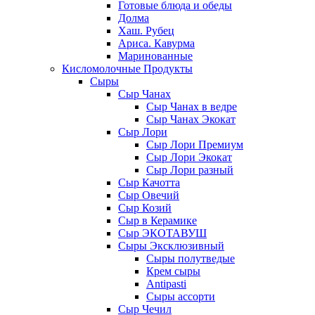
Готовые блюда и обеды
Долма
Хаш. Рубец
Ариса. Кавурма
Маринованные
Кисломолочные Продукты
Сыры
Сыр Чанах
Сыр Чанах в ведре
Сыр Чанах Экокат
Сыр Лори
Сыр Лори Премиум
Сыр Лори Экокат
Сыр Лори разный
Сыр Качотта
Сыр Овечий
Сыр Козий
Сыр в Керамике
Сыр ЭКОТАВУШ
Сыры Эксклюзивный
Сыры полутведые
Крем сыры
Antipasti
Сыры ассорти
Сыр Чечил