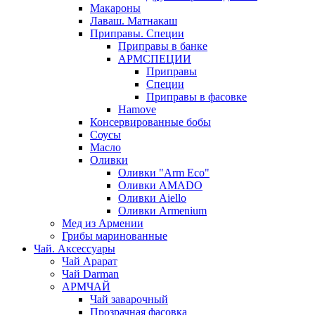
Макароны
Лаваш. Матнакаш
Приправы. Специи
Приправы в банке
АРМСПЕЦИИ
Приправы
Специи
Приправы в фасовке
Hamove
Консервированные бобы
Соусы
Масло
Оливки
Оливки "Arm Eco"
Оливки AMADO
Оливки Aiello
Оливки Armenium
Мед из Армении
Грибы маринованные
Чай. Аксессуары
Чай Арарат
Чай Darman
АРМЧАЙ
Чай заварочный
Прозрачная фасовка