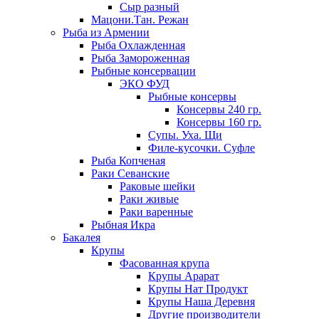
Сыр разный
Мацони.Тан. Режан
Рыба из Армении
Рыба Охлажденная
Рыба Замороженная
Рыбные консервации
ЭКО ФУД
Рыбные консервы
Консервы 240 гр.
Консервы 160 гр.
Супы. Уха. Щи
Филе-кусочки. Суфле
Рыба Копченая
Раки Севанские
Раковые шейки
Раки живые
Раки варенные
Рыбная Икра
Бакалея
Крупы
Фасованная крупа
Крупы Арарат
Крупы Нат Продукт
Крупы Наша Деревня
Другие производители