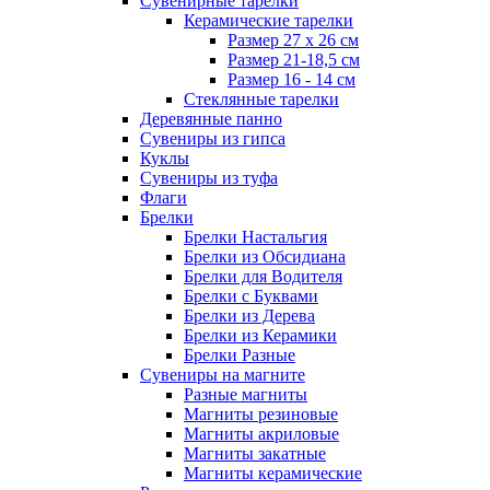
Сувенирные тарелки
Керамические тарелки
Размер 27 х 26 см
Размер 21-18,5 см
Размер 16 - 14 см
Стеклянные тарелки
Деревянные панно
Сувениры из гипса
Куклы
Сувениры из туфа
Флаги
Брелки
Брелки Настальгия
Брелки из Обсидиана
Брелки для Водителя
Брелки с Буквами
Брелки из Дерева
Брелки из Керамики
Брелки Разные
Сувениры на магните
Разные магниты
Магниты резиновые
Магниты акриловые
Магниты закатные
Магниты керамические