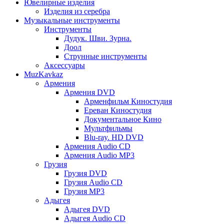
Ювелирные изделия
Изделия из серебра
Музыкальные инструменты
Инструменты
Дудук. Шви. Зурна.
Доол
Струнные инструменты
Аксессуары
MuzKavkaz
Армения
Армения DVD
Арменфильм Киностудия
Ереван Киностудия
Документальное Кино
Мультфильмы
Blu-ray. HD DVD
Армения Audio CD
Армения Audio MP3
Грузия
Грузия DVD
Грузия Audio CD
Грузия MP3
Адыгея
Адыгея DVD
Адыгея Audio CD