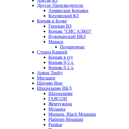
Арегак КЗ
Другие Производители
Армянские Коньяки
Кизлярский КЗ
Коньяк в Бочке
Гиневан ВЗ
Коньяк "СИС АЛКО"
Иджеванский ВКЗ
Мараси
Подарочные
Страна Камней
Коньяк в п/у
Коньяк 0,5 л.
Коньяк 0,2 л.
Аркон Трейд
Мргашен
Шаумян Вин
Шахназарян ВКД
Шахназарян
ГАЯСОН
Жемчужина
Мозаика
Mustang. Black Mountain
Platinum Mountain
Parakar