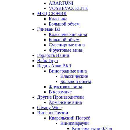
ARARTUNI
VOSKEVAZ ELITE
МЕЦ СЮНИК
Классика
Большой объем
Гиневан ВЗ
Классические вина
Большой объем
Сувенирные вина
Фруктовые вина
Гордость Нации
Вайк Груп
Веди - Алко ВКЗ
Виноградные вина
Классические
Большой объем
Фруктовые вина
В керамике
Другие Производители
Армянские вина
Givany Wine
Вина из Грузии
Кварельский Погреб
Киндзмараули
Киндзмараули 0,75л