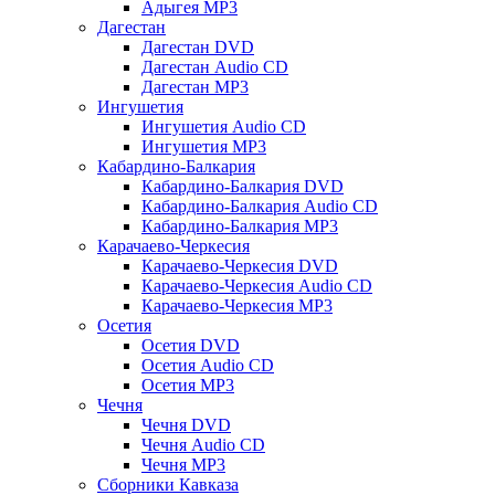
Адыгея MP3
Дагестан
Дагестан DVD
Дагестан Audio CD
Дагестан MP3
Ингушетия
Ингушетия Audio CD
Ингушетия MP3
Кабардино-Балкария
Кабардино-Балкария DVD
Кабардино-Балкария Audio CD
Кабардино-Балкария MP3
Карачаево-Черкесия
Карачаево-Черкесия DVD
Карачаево-Черкесия Audio CD
Карачаево-Черкесия MP3
Осетия
Осетия DVD
Осетия Audio CD
Осетия MP3
Чечня
Чечня DVD
Чечня Audio CD
Чечня MP3
Сборники Кавказа