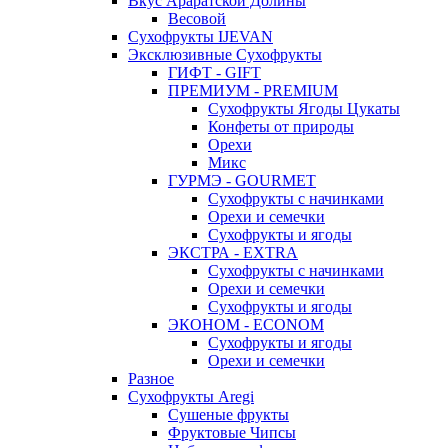
Вкус Араратской Долины
Весовой
Сухофрукты IJEVAN
Эксклюзивные Сухофрукты
ГИФТ - GIFT
ПРЕМИУМ - PREMIUM
Сухофрукты Ягоды Цукаты
Конфеты от природы
Орехи
Микс
ГУРМЭ - GOURMET
Сухофрукты с начинками
Орехи и семечки
Сухофрукты и ягоды
ЭКСТРА - EXTRA
Сухофрукты с начинками
Орехи и семечки
Сухофрукты и ягоды
ЭКОНОМ - ECONOM
Сухофрукты и ягоды
Орехи и семечки
Разное
Сухофрукты Aregi
Сушеные фрукты
Фруктовые Чипсы