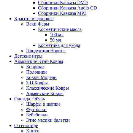
Сборники Кавказа DVD
Сборники Кавказа Audio CD
Сборники Кавказа MP3
Красота и здоровье
Ваки Фарм
Косметические масла
100 мл
50 мл
Косметика для ухода
Продукция Наринэ
Детские игры
Армянские Этно Ковры
Коврики
Половики
Ковры Модерн
3 D Ковры
Классические Ковры
Армянские Ковры
Одежда. Обувь
Шарфы и шапки
Футболки
Бейсболки
Этно масики балетки
О геноциде
Книги