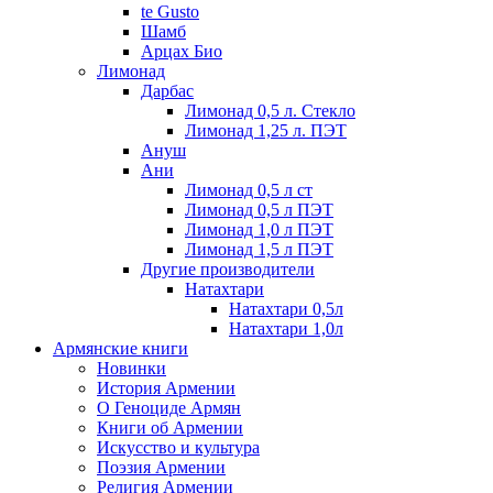
te Gusto
Шамб
Арцах Био
Лимонад
Дарбас
Лимонад 0,5 л. Стекло
Лимонад 1,25 л. ПЭТ
Ануш
Ани
Лимонад 0,5 л ст
Лимонад 0,5 л ПЭТ
Лимонад 1,0 л ПЭТ
Лимонад 1,5 л ПЭТ
Другие производители
Натахтари
Натахтари 0,5л
Натахтари 1,0л
Армянские книги
Новинки
История Армении
О Геноциде Армян
Книги об Армении
Иcкусство и культура
Поэзия Армении
Религия Армении