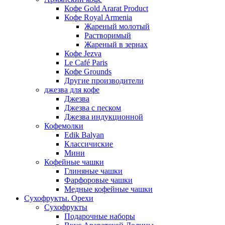
Кофе Gold Ararat Product
Кофе Royal Armenia
Жареный молотый
Растворимый
Жареный в зернах
Кофе Jezva
Le Café Paris
Кофе Grounds
Другие производители
джезва для кофе
Джезва
Джезва с песком
Джезва индукционной
Кофемолки
Edik Balyan
Классичиские
Мини
Кофейные чашки
Глиняные чашки
Фарфоровые чашки
Медные кофейные чашки
Сухофрукты. Орехи
Сухофрукты
Подарочные наборы