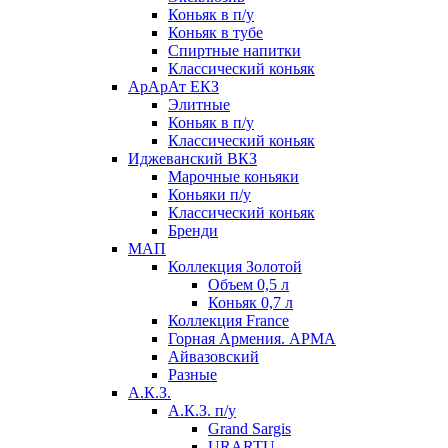
Коньяк в п/у
Коньяк в тубе
Спиртные напитки
Классический коньяк
АрАрАт ЕКЗ
Элитные
Коньяк в п/у
Классический коньяк
Иджеванский ВКЗ
Марочные коньяки
Коньяки п/у
Классический коньяк
Бренди
МАП
Коллекция Золотой
Объем 0,5 л
Коньяк 0,7 л
Коллекция France
Горная Армения. АРМА
Айвазовский
Разные
А.К.З.
А.К.З. п/у
Grand Sargis
URARTU