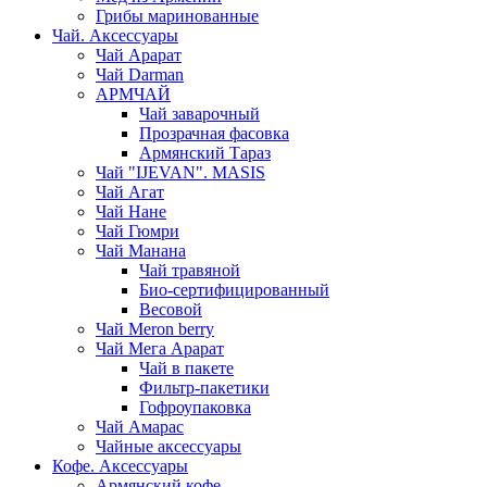
Грибы маринованные
Чай. Аксессуары
Чай Арарат
Чай Darman
АРМЧАЙ
Чай заварочный
Прозрачная фасовка
Армянский Тараз
Чай "IJEVAN". MASIS
Чай Агат
Чай Нане
Чай Гюмри
Чай Манана
Чай травяной
Био-сертифицированный
Весовой
Чай Meron berry
Чай Мега Арарат
Чай в пакете
Фильтр-пакетики
Гофроупаковка
Чай Амарас
Чайные аксессуары
Кофе. Аксессуары
Армянский кофе