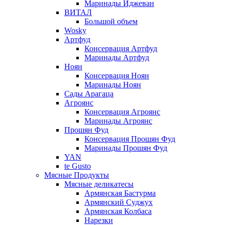
Маринады Иджеван
ВИТАЛ
Большой объем
Wosky
Артфуд
Консервация Артфуд
Маринады Артфуд
Ноян
Консервация Ноян
Маринады Ноян
Сады Арагаца
Агроянс
Консервация Агроянс
Маринады Агроянс
Прошян Фуд
Консервация Прошян Фуд
Маринады Прошян Фуд
YAN
te Gusto
Мясные Продукты
Мясные деликатесы
Армянская Бастурма
Армянский Суджух
Армянская Колбаса
Нарезки