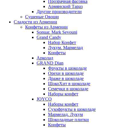
Прозрачная фасовка
Армянский Тараз
Другие производители
Сушеные Овощи
Сладости из Армении
Конфеты из Армении
Sonuar. Mark Sevouni
Grand Candy
Набор Конфет
Лукум. Мармелад
Конфеты
Арколад
GRAND Dian
Фрукты в шоколаде
Орехи в шоколаде
Драже в шоколаде
ШокоХит в шоколаде
Семечки в шоколаде
Наборы конфет
JOYCO
Наборы конфет
Сухофрукты в шоколаде
Мармелад. Лукум
Шоколадные плитки
Конфеты