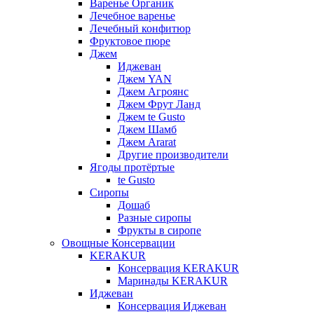
Варенье Органик
Лечебное варенье
Лечебный конфитюр
Фруктовое пюре
Джем
Иджеван
Джем YAN
Джем Агроянс
Джем Фрут Ланд
Джем te Gusto
Джем Шамб
Джем Ararat
Другие производители
Ягоды протёртые
te Gusto
Сиропы
Дошаб
Разные сиропы
Фрукты в сиропе
Овощные Консервации
KERAKUR
Консервация KERAKUR
Маринады KERAKUR
Иджеван
Консервация Иджеван