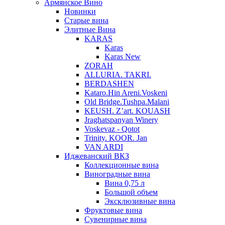
Армянское Вино
Новинки
Старые вина
Элитные Вина
KARAS
Karas
Karas New
ZORAH
ALLURIA. TAKRI.
BERDASHEN
Kataro.Hin Areni.Voskeni
Old Bridge.Tushpa.Malani
KEUSH. Z’art. KOUASH
Jraghatspanyan Winery
Voskevaz - Qotot
Trinity. KOOR. Jan
VAN ARDI
Иджеванский ВКЗ
Коллекционные вина
Виноградные вина
Вина 0,75 л
Большой объем
Эксклюзивные вина
Фруктовые вина
Cувенирные вина