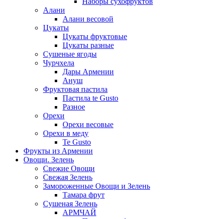
Наборы сухофруктов
Алани
Алани весовой
Цукаты
Цукаты фруктовые
Цукаты разные
Сушеные ягоды
Чурчхела
Дары Армении
Ануш
Фруктовая пастила
Пастила te Gusto
Разное
Орехи
Орехи весовые
Орехи в меду
Te Gusto
Фрукты из Армении
Овощи. Зелень
Свежие Овощи
Свежая Зелень
Замороженные Овощи и Зелень
Тамара фрут
Сушеная Зелень
АРМЧАЙ