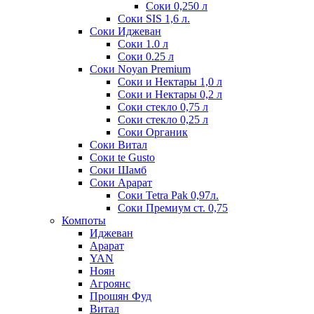
Соки 0,250 л
Соки SIS 1,6 л.
Соки Иджеван
Соки 1.0 л
Соки 0.25 л
Соки Noyan Premium
Соки и Нектары 1,0 л
Соки и Нектары 0,2 л
Соки стекло 0,75 л
Соки стекло 0,25 л
Соки Органик
Соки Витал
Соки te Gusto
Соки Шамб
Соки Арарат
Соки Tetra Pak 0,97л.
Соки Премиум ст. 0,75
Компоты
Иджеван
Арарат
YAN
Ноян
Агроянс
Прошян Фуд
Витал