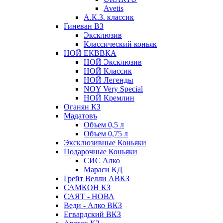
Avetis
А.К.З. классик
Гиневан ВЗ
Эксклюзив
Классический коньяк
НОЙ ЕКВВКА
НОЙ Эксклюзив
НОЙ Классик
НОЙ Легенды
NOY Very Speсial
НОЙ Кремлин
Оганян КЗ
Мадатовъ
Объем 0,5 л
Объем 0,75 л
Эксклюзивные Коньяки
Подарочные Коньяки
СИС Алко
Мараси КД
Грейт Велли АВКЗ
САМКОН КЗ
САЯТ - НОВА
Веди - Алко ВКЗ
Егвардский ВКЗ