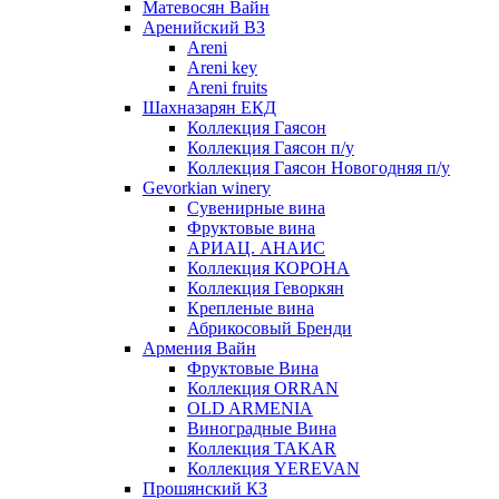
Матевосян Вайн
Аренийский ВЗ
Areni
Areni key
Areni fruits
Шахназарян ЕКД
Коллекция Гаясон
Коллекция Гаясон п/у
Коллекция Гаясон Новогодняя п/у
Gevorkian winery
Сувенирные вина
Фруктовые вина
АРИАЦ. АНАИС
Коллекция КОРОНА
Коллекция Геворкян
Крепленые вина
Абрикосовый Бренди
Армения Вайн
Фруктовые Вина
Коллекция ORRAN
OLD ARMENIA
Виноградные Вина
Коллекция TAKAR
Коллекция YEREVAN
Прошянский КЗ