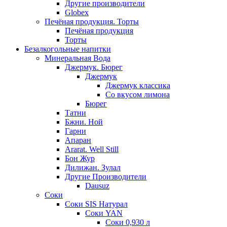
Другие производители
Globex
Печёная продукция. Торты
Печёная продукция
Торты
Безалкогольные напитки
Минеральная Вода
Джермук. Бюрег
Джермук
Джермук классика
Со вкусом лимона
Бюрег
Татни
Бжни. Ной
Гарни
Апаран
Ararat. Well Still
Бон Жур
Дилижан. Зулал
Другие Производители
Dausuz
Соки
Соки SIS Натурал
Соки YAN
Соки 0,930 л