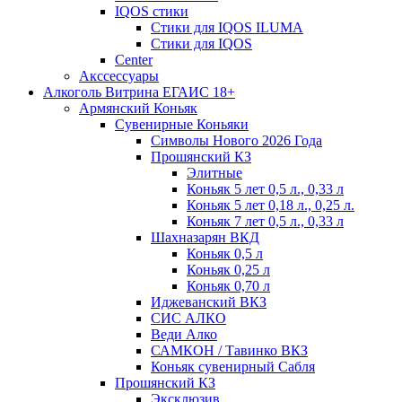
IQOS стики
Стики для IQOS ILUMA
Стики для IQOS
Сenter
Акссессуары
Алкоголь Витрина ЕГАИС 18+
Армянский Коньяк
Сувенирные Коньяки
Символы Нового 2026 Года
Прошянский КЗ
Элитные
Коньяк 5 лет 0,5 л., 0,33 л
Коньяк 5 лет 0,18 л., 0,25 л.
Коньяк 7 лет 0,5 л., 0,33 л
Шахназарян ВКД
Коньяк 0,5 л
Коньяк 0,25 л
Коньяк 0,70 л
Иджеванский ВКЗ
СИС АЛКО
Веди Алко
САМКОН / Тавинко ВКЗ
Коньяк сувенирный Сабля
Прошянский КЗ
Эксклюзив