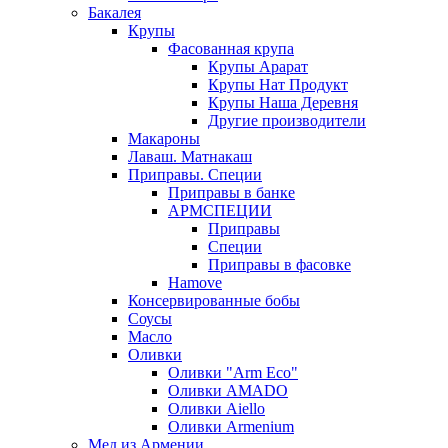
Бакалея
Крупы
Фасованная крупа
Крупы Арарат
Крупы Нат Продукт
Крупы Наша Деревня
Другие производители
Макароны
Лаваш. Матнакаш
Приправы. Специи
Приправы в банке
АРМСПЕЦИИ
Приправы
Специи
Приправы в фасовке
Hamove
Консервированные бобы
Соусы
Масло
Оливки
Оливки "Arm Eco"
Оливки AMADO
Оливки Aiello
Оливки Armenium
Мед из Армении