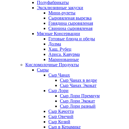
Полуфабрикаты
Эксклюзивные закуски
Мини-рулеты
Сыровяленая вырезка
Говядина сыровяленая
Свинина сыровяленая
Мясные Консервации
Готовые блюда и обеды
Долма
Хаш. Рубец
Ариса. Кавурма
Маринованные
Кисломолочные Продукты
Сыры
Сыр Чанах
Сыр Чанах в ведре
Сыр Чанах Экокат
Сыр Лори
Сыр Лори Премиум
Сыр Лори Экокат
Сыр Лори разный
Сыр Качотта
Сыр Овечий
Сыр Козий
Сыр в Керамике