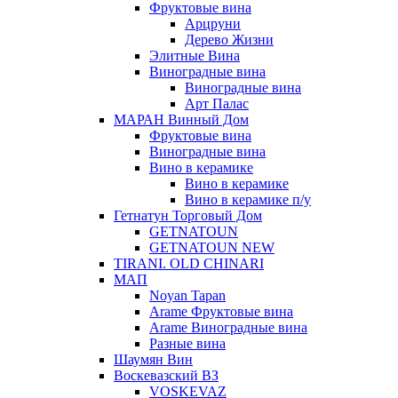
Фруктовые вина
Арцруни
Дерево Жизни
Элитные Вина
Виноградные вина
Виноградные вина
Арт Палас
МАРАН Винный Дом
Фруктовые вина
Виноградные вина
Вино в керамике
Вино в керамике
Вино в керамике п/у
Гетнатун Торговый Дом
GETNATOUN
GETNATOUN NEW
TIRANI. OLD CHINARI
МАП
Noyan Tapan
Arame Фруктовые вина
Arame Виноградные вина
Разные вина
Шаумян Вин
Воскевазский ВЗ
VOSKEVAZ