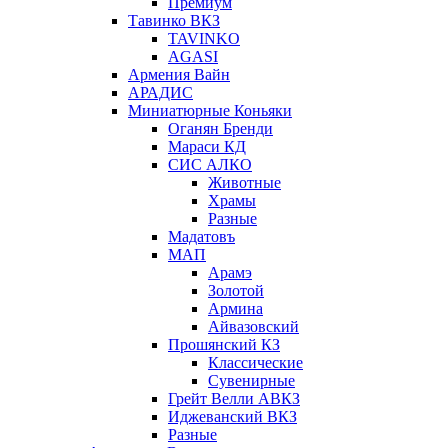
Премиум
Тавинко ВКЗ
TAVINKO
AGASI
Армения Вайн
АРАДИС
Миниатюрные Коньяки
Оганян Бренди
Мараси КД
СИС АЛКО
Животные
Храмы
Разные
Мадатовъ
МАП
Арамэ
Золотой
Армина
Айвазовский
Прошянский КЗ
Классические
Сувенирные
Грейт Велли АВКЗ
Иджеванский ВКЗ
Разные