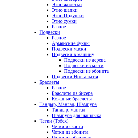
Этно жилетки
Этно шапки
Этно Подушки
Этно сумки
Разное
Подвески
Разное
Армянские буквы
Подвески маски
Подвески в машину
Подвески из дерева
Подвески из кости
Подвески из эбонита
Подвески Ностальгия
Браслеты
Разное
Браслеты из бисера
Кожаные браслеты
Тандыр, Мангал, Шампура
Тандыр, мангал
Шампура для шашлыка
Четки (Тзбех)
Четки из кости
Четки из эбонита
Четки из обсидиана