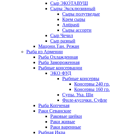
Сыр ЭКОТАВУШ
Сыры Эксклюзивный
Сыры полутведые
Крем сыры
Antipasti
Сыры ассорти
Сыр Чечил
Сыр разный
Мацони.Тан. Режан
Рыба из Армении
Рыба Охлажденная
Рыба Замороженная
Рыбные консервации
ЭКО ФУД
Рыбные консервы
Консервы 240 гр.
Консервы 160 гр.
Супы. Уха. Щи
Филе-кусочки. Суфле
Рыба Копченая
Раки Севанские
Раковые шейки
Раки живые
Раки варенные
Рыбная Икра