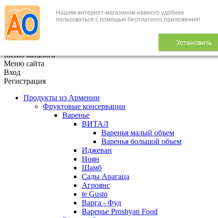
Нашим интернет-магазином намного удобнее
+7 (495) 646-888-1
пользоваться с помощью бесплатного приложения!
В корзине
0
товаров
Установить
x
Меню каталога
Меню сайта
Вход
Регистрация
Продукты из Армении
Фруктовые консервации
Варенье
ВИТАЛ
Варенья малый объем
Варенья большой объем
Иджеван
Ноян
Шамб
Сады Арагаца
Агроянс
te Gusto
Варга - Фуд
Варенье Proshyan Food