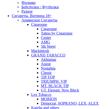
Фильмы
Бейсболки / Футболки
Разное
Сигареты. Витрина 18+
Армянские Сигареты
Cigaronne
Cigaronne
Tattoo by Cigaronne
Center
AMG
5th Street
Mackintosh
GRAND TABACCO
Akhtamar
Ararat
Nostalgia
Classic
TIP TOP
TRIUMPH. VIP
MT. BLACK TIP
GT. Elegant. New Bleck
Lex Tobacco
MORION
Democrat, SOPRANO, LEX, ALEX
Karelia and others