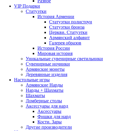
Разное
VIP Подарки
Статуэтки
История Армении
Статуэтки полистоун
Статуэтки бронза
Церкви. Статуэтки
Армянский алфавит
Галерея образов
История России
Мировая история
Уникальные сувенирные светильники
Сувенирные ночники
Армянские монеты
Деревянные изделия
Настольные игры
Армянские Нарды
Нарды + Шахматы
Шахматы
Ломберные столы
Аксессуары для нард
Аксессуары
Фишки для нард
Кости. Зары
Другие производители