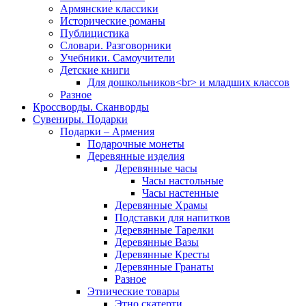
Армянские классики
Исторические романы
Публицистика
Словари. Разговорники
Учебники. Самоучители
Детские книги
Для дошкольников<br> и младших классов
Разное
Кроссворды. Сканворды
Сувениры. Подарки
Подарки – Армения
Подарочные монеты
Деревянные изделия
Деревянные часы
Часы настольные
Часы настенные
Деревянные Храмы
Подставки для напитков
Деревянные Тарелки
Деревянные Вазы
Деревянные Кресты
Деревянные Гранаты
Разное
Этнические товары
Этно скатерти