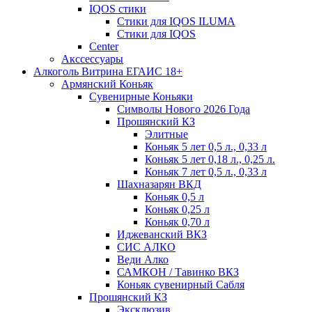
IQOS стики
Стики для IQOS ILUMA
Стики для IQOS
Сenter
Акссессуары
Алкоголь Витрина ЕГАИС 18+
Армянский Коньяк
Сувенирные Коньяки
Символы Нового 2026 Года
Прошянский КЗ
Элитные
Коньяк 5 лет 0,5 л., 0,33 л
Коньяк 5 лет 0,18 л., 0,25 л.
Коньяк 7 лет 0,5 л., 0,33 л
Шахназарян ВКД
Коньяк 0,5 л
Коньяк 0,25 л
Коньяк 0,70 л
Иджеванский ВКЗ
СИС АЛКО
Веди Алко
САМКОН / Тавинко ВКЗ
Коньяк сувенирный Сабля
Прошянский КЗ
Эксклюзив