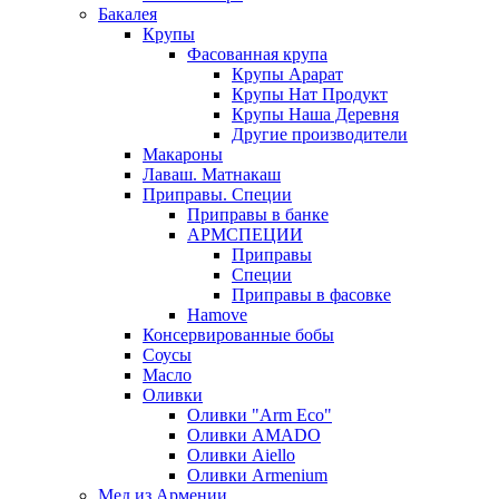
Бакалея
Крупы
Фасованная крупа
Крупы Арарат
Крупы Нат Продукт
Крупы Наша Деревня
Другие производители
Макароны
Лаваш. Матнакаш
Приправы. Специи
Приправы в банке
АРМСПЕЦИИ
Приправы
Специи
Приправы в фасовке
Hamove
Консервированные бобы
Соусы
Масло
Оливки
Оливки "Arm Eco"
Оливки AMADO
Оливки Aiello
Оливки Armenium
Мед из Армении