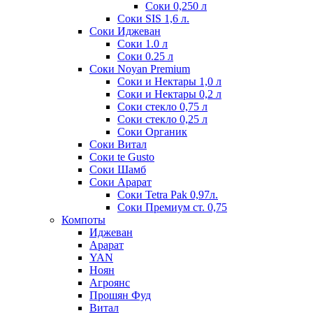
Соки 0,250 л
Соки SIS 1,6 л.
Соки Иджеван
Соки 1.0 л
Соки 0.25 л
Соки Noyan Premium
Соки и Нектары 1,0 л
Соки и Нектары 0,2 л
Соки стекло 0,75 л
Соки стекло 0,25 л
Соки Органик
Соки Витал
Соки te Gusto
Соки Шамб
Соки Арарат
Соки Tetra Pak 0,97л.
Соки Премиум ст. 0,75
Компоты
Иджеван
Арарат
YAN
Ноян
Агроянс
Прошян Фуд
Витал