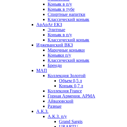
Коньяк в п/у
Коньяк в тубе
Спиртные напитки
Классический коньяк
АрАрАт ЕКЗ
Элитные
Коньяк в п/у
Классический коньяк
Иджеванский ВКЗ
Марочные коньяки
Коньяки п/у
Классический коньяк
Бренди
МАП
Коллекция Золотой
Объем 0,5 л
Коньяк 0,7 л
Коллекция France
Горная Армения. АРМА
Айвазовский
Разные
А.К.З.
А.К.З. п/у
Grand Sargis
URARTU