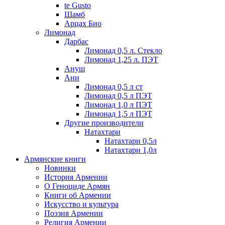
te Gusto
Шамб
Арцах Био
Лимонад
Дарбас
Лимонад 0,5 л. Стекло
Лимонад 1,25 л. ПЭТ
Ануш
Ани
Лимонад 0,5 л ст
Лимонад 0,5 л ПЭТ
Лимонад 1,0 л ПЭТ
Лимонад 1,5 л ПЭТ
Другие производители
Натахтари
Натахтари 0,5л
Натахтари 1,0л
Армянские книги
Новинки
История Армении
О Геноциде Армян
Книги об Армении
Иcкусство и культура
Поэзия Армении
Религия Армении