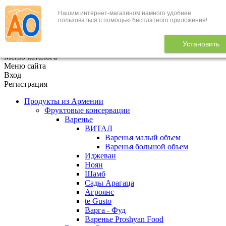
Нашим интернет-магазином намного удобнее
+7 (495) 646-888-1
пользоваться с помощью бесплатного приложения!
В корзине
0
товаров
Установить
x
Меню каталога
Меню сайта
Вход
Регистрация
Продукты из Армении
Фруктовые консервации
Варенье
ВИТАЛ
Варенья малый объем
Варенья большой объем
Иджеван
Ноян
Шамб
Сады Арагаца
Агроянс
te Gusto
Варга - Фуд
Варенье Proshyan Food