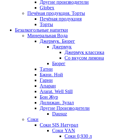
Другие производители
Globex
Печёная продукция. Торты
Печёная продукция
Торты
Безалкогольные напитки
Минеральная Вода
Джермук. Бюрег
Джермук
Джермук классика
Со вкусом лимона
Бюрег
Татни
Бжни. Ной
Гарни
Апаран
Ararat. Well Still
Бон Жур
Дилижан. Зулал
Другие Производители
Dausuz
Соки
Соки SIS Натурал
Соки YAN
Соки 0,930 л