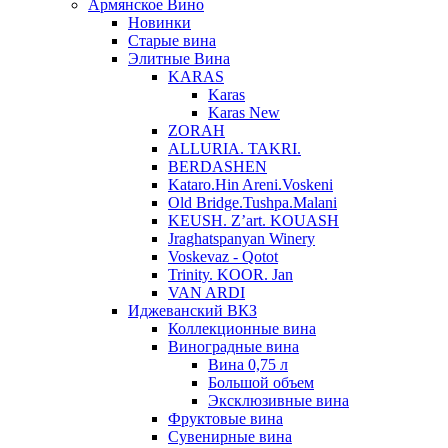
Армянское Вино
Новинки
Старые вина
Элитные Вина
KARAS
Karas
Karas New
ZORAH
ALLURIA. TAKRI.
BERDASHEN
Kataro.Hin Areni.Voskeni
Old Bridge.Tushpa.Malani
KEUSH. Z’art. KOUASH
Jraghatspanyan Winery
Voskevaz - Qotot
Trinity. KOOR. Jan
VAN ARDI
Иджеванский ВКЗ
Коллекционные вина
Виноградные вина
Вина 0,75 л
Большой объем
Эксклюзивные вина
Фруктовые вина
Cувенирные вина