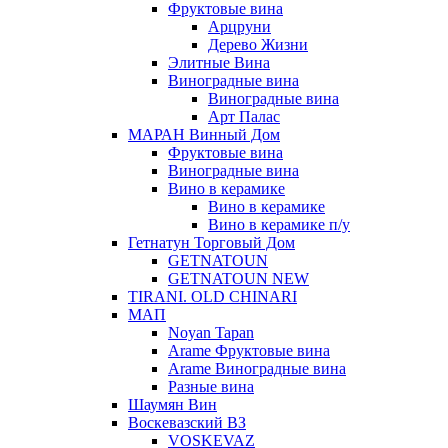
Фруктовые вина
Арцруни
Дерево Жизни
Элитные Вина
Виноградные вина
Виноградные вина
Арт Палас
МАРАН Винный Дом
Фруктовые вина
Виноградные вина
Вино в керамике
Вино в керамике
Вино в керамике п/у
Гетнатун Торговый Дом
GETNATOUN
GETNATOUN NEW
TIRANI. OLD CHINARI
МАП
Noyan Tapan
Arame Фруктовые вина
Arame Виноградные вина
Разные вина
Шаумян Вин
Воскевазский ВЗ
VOSKEVAZ