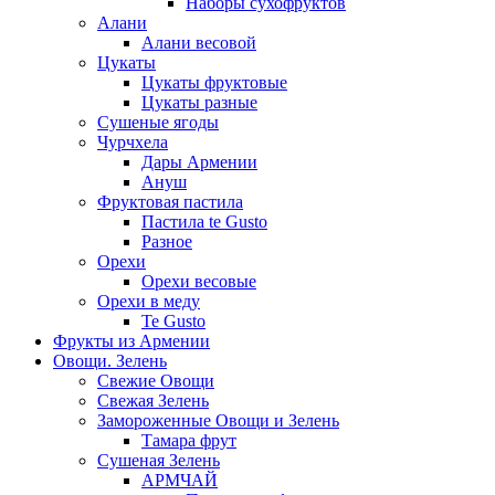
Наборы сухофруктов
Алани
Алани весовой
Цукаты
Цукаты фруктовые
Цукаты разные
Сушеные ягоды
Чурчхела
Дары Армении
Ануш
Фруктовая пастила
Пастила te Gusto
Разное
Орехи
Орехи весовые
Орехи в меду
Te Gusto
Фрукты из Армении
Овощи. Зелень
Свежие Овощи
Свежая Зелень
Замороженные Овощи и Зелень
Тамара фрут
Сушеная Зелень
АРМЧАЙ