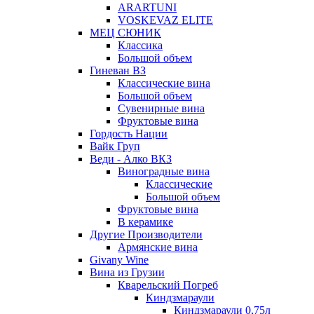
ARARTUNI
VOSKEVAZ ELITE
МЕЦ СЮНИК
Классика
Большой объем
Гиневан ВЗ
Классические вина
Большой объем
Сувенирные вина
Фруктовые вина
Гордость Нации
Вайк Груп
Веди - Алко ВКЗ
Виноградные вина
Классические
Большой объем
Фруктовые вина
В керамике
Другие Производители
Армянские вина
Givany Wine
Вина из Грузии
Кварельский Погреб
Киндзмараули
Киндзмараули 0,75л