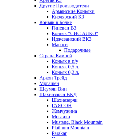
Арегак КЗ
Другие Производители
Армянские Коньяки
Кизлярский КЗ
Коньяк в Бочке
Гиневан ВЗ
Коньяк "СИС АЛКО"
Иджеванский ВКЗ
Мараси
Подарочные
Страна Камней
Коньяк в п/у
Коньяк 0,5 л.
Коньяк 0,2 л.
Аркон Трейд
Мргашен
Шаумян Вин
Шахназарян ВКД
Шахназарян
ГАЯСОН
Жемчужина
Мозаика
Mustang. Black Mountain
Platinum Mountain
Parakar