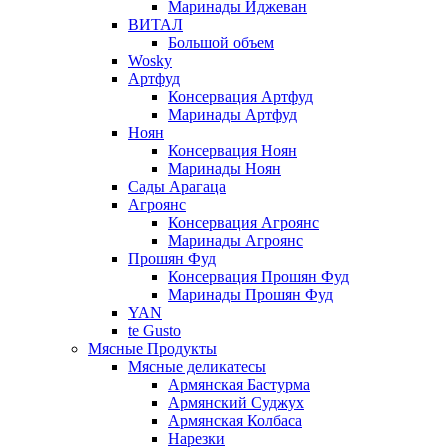
Маринады Иджеван
ВИТАЛ
Большой объем
Wosky
Артфуд
Консервация Артфуд
Маринады Артфуд
Ноян
Консервация Ноян
Маринады Ноян
Сады Арагаца
Агроянс
Консервация Агроянс
Маринады Агроянс
Прошян Фуд
Консервация Прошян Фуд
Маринады Прошян Фуд
YAN
te Gusto
Мясные Продукты
Мясные деликатесы
Армянская Бастурма
Армянский Суджух
Армянская Колбаса
Нарезки