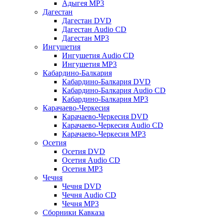
Адыгея MP3
Дагестан
Дагестан DVD
Дагестан Audio CD
Дагестан MP3
Ингушетия
Ингушетия Audio CD
Ингушетия MP3
Кабардино-Балкария
Кабардино-Балкария DVD
Кабардино-Балкария Audio CD
Кабардино-Балкария MP3
Карачаево-Черкесия
Карачаево-Черкесия DVD
Карачаево-Черкесия Audio CD
Карачаево-Черкесия MP3
Осетия
Осетия DVD
Осетия Audio CD
Осетия MP3
Чечня
Чечня DVD
Чечня Audio CD
Чечня MP3
Сборники Кавказа