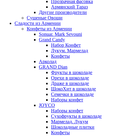
Прозрачная фасовка
Армянский Тараз
Другие производители
Сушеные Овощи
Сладости из Армении
Конфеты из Армении
Sonuar. Mark Sevouni
Grand Candy
Набор Конфет
Лукум. Мармелад
Конфеты
Арколад
GRAND Dian
Фрукты в шоколаде
Орехи в шоколаде
Драже в шоколаде
ШокоХит в шоколаде
Семечки в шоколаде
Наборы конфет
JOYCO
Наборы конфет
Сухофрукты в шоколаде
Мармелад. Лукум
Шоколадные плитки
Конфеты