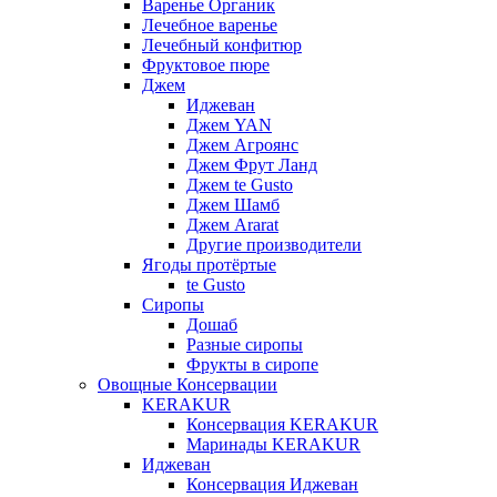
Варенье Органик
Лечебное варенье
Лечебный конфитюр
Фруктовое пюре
Джем
Иджеван
Джем YAN
Джем Агроянс
Джем Фрут Ланд
Джем te Gusto
Джем Шамб
Джем Ararat
Другие производители
Ягоды протёртые
te Gusto
Сиропы
Дошаб
Разные сиропы
Фрукты в сиропе
Овощные Консервации
KERAKUR
Консервация KERAKUR
Маринады KERAKUR
Иджеван
Консервация Иджеван