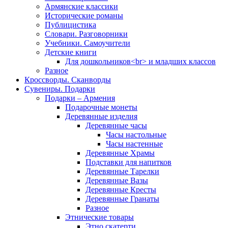
Армянские классики
Исторические романы
Публицистика
Словари. Разговорники
Учебники. Самоучители
Детские книги
Для дошкольников<br> и младших классов
Разное
Кроссворды. Сканворды
Сувениры. Подарки
Подарки – Армения
Подарочные монеты
Деревянные изделия
Деревянные часы
Часы настольные
Часы настенные
Деревянные Храмы
Подставки для напитков
Деревянные Тарелки
Деревянные Вазы
Деревянные Кресты
Деревянные Гранаты
Разное
Этнические товары
Этно скатерти