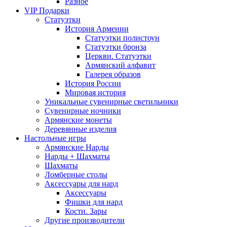
Разное
VIP Подарки
Статуэтки
История Армении
Статуэтки полистоун
Статуэтки бронза
Церкви. Статуэтки
Армянский алфавит
Галерея образов
История России
Мировая история
Уникальные сувенирные светильники
Сувенирные ночники
Армянские монеты
Деревянные изделия
Настольные игры
Армянские Нарды
Нарды + Шахматы
Шахматы
Ломберные столы
Аксессуары для нард
Аксессуары
Фишки для нард
Кости. Зары
Другие производители