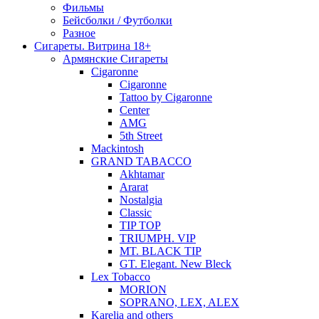
Фильмы
Бейсболки / Футболки
Разное
Сигареты. Витрина 18+
Армянские Сигареты
Cigaronne
Cigaronne
Tattoo by Cigaronne
Center
AMG
5th Street
Mackintosh
GRAND TABACCO
Akhtamar
Ararat
Nostalgia
Classic
TIP TOP
TRIUMPH. VIP
MT. BLACK TIP
GT. Elegant. New Bleck
Lex Tobacco
MORION
SOPRANO, LEX, ALEX
Karelia and others