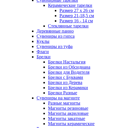
Сувенирные тарелки
Керамические тарелки
Размер 27 х 26 см
Размер 21-18,5 см
Размер 16 - 14 см
Стеклянные тарелки
Деревянные панно
Сувениры из гипса
Куклы
Сувениры из туфа
Флаги
Брелки
Брелки Настальгия
Брелки из Обсидиана
Брелки для Водителя
Брелки с Буквами
Брелки из Дерева
Брелки из Керамики
Брелки Разные
Сувениры на магните
Разные магниты
Магниты резиновые
Магниты акриловые
Магниты закатные
Магниты керамические