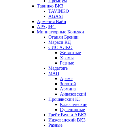
Премиум
Тавинко ВКЗ
TAVINKO
AGASI
Армения Вайн
АРАДИС
Миниатюрные Коньяки
Оганян Бренди
Мараси КД
СИС АЛКО
Животные
Храмы
Разные
Мадатовъ
МАП
Арамэ
Золотой
Армина
Айвазовский
Прошянский КЗ
Классические
Сувенирные
Грейт Велли АВКЗ
Иджеванский ВКЗ
Разные