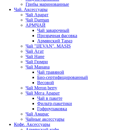
Грибы маринованные
Чай. Аксессуары
Чай Арарат
Чай Darman
АРМЧАЙ
Чай заварочный
Прозрачная фасовка
Армянский Тараз
Чай "IJEVAN". MASIS
Чай Агат
Чай Нане
Чай Гюмри
Чай Манана
Чай травяной
Био-сертифицированный
Весовой
Чай Meron berry
Чай Мега Арарат
Чай в пакете
Фильтр-пакетики
Гофроупаковка
Чай Амарас
Чайные аксессуары
Кофе. Аксессуары
Армянский кофе