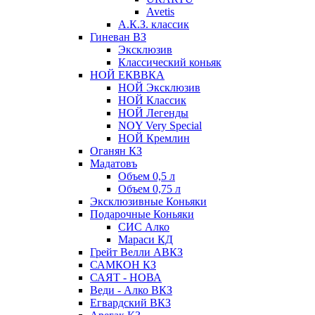
Avetis
А.К.З. классик
Гиневан ВЗ
Эксклюзив
Классический коньяк
НОЙ ЕКВВКА
НОЙ Эксклюзив
НОЙ Классик
НОЙ Легенды
NOY Very Speсial
НОЙ Кремлин
Оганян КЗ
Мадатовъ
Объем 0,5 л
Объем 0,75 л
Эксклюзивные Коньяки
Подарочные Коньяки
СИС Алко
Мараси КД
Грейт Велли АВКЗ
САМКОН КЗ
САЯТ - НОВА
Веди - Алко ВКЗ
Егвардский ВКЗ