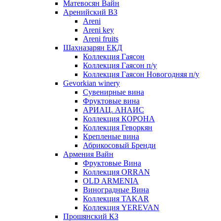
Матевосян Вайн
Аренийский ВЗ
Areni
Areni key
Areni fruits
Шахназарян ЕКД
Коллекция Гаясон
Коллекция Гаясон п/у
Коллекция Гаясон Новогодняя п/у
Gevorkian winery
Сувенирные вина
Фруктовые вина
АРИАЦ. АНАИС
Коллекция КОРОНА
Коллекция Геворкян
Крепленые вина
Абрикосовый Бренди
Армения Вайн
Фруктовые Вина
Коллекция ORRAN
OLD ARMENIA
Виноградные Вина
Коллекция TAKAR
Коллекция YEREVAN
Прошянский КЗ