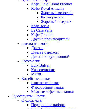
Кофе Gold Ararat Product
Кофе Royal Armenia
Жареный молотый
Растворимый
Жареный в зернах
Кофе Jezva
Le Café Paris
Кофе Grounds
Другие производители
джезва для кофе
Джезва
Джезва с песком
Джезва индукционной
Кофемолки
Edik Balyan
Классичиские
Мини
Кофейные чашки
Глиняные чашки
Фарфоровые чашки
Медные кофейные чашки
Сухофрукты. Орехи
Сухофрукты
Подарочные наборы