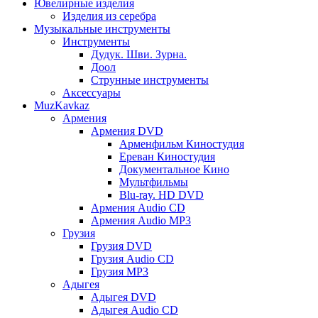
Ювелирные изделия
Изделия из серебра
Музыкальные инструменты
Инструменты
Дудук. Шви. Зурна.
Доол
Струнные инструменты
Аксессуары
MuzKavkaz
Армения
Армения DVD
Арменфильм Киностудия
Ереван Киностудия
Документальное Кино
Мультфильмы
Blu-ray. HD DVD
Армения Audio CD
Армения Audio MP3
Грузия
Грузия DVD
Грузия Audio CD
Грузия MP3
Адыгея
Адыгея DVD
Адыгея Audio CD