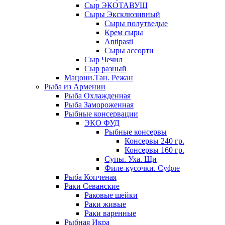
Сыр ЭКОТАВУШ
Сыры Эксклюзивный
Сыры полутведые
Крем сыры
Antipasti
Сыры ассорти
Сыр Чечил
Сыр разный
Мацони.Тан. Режан
Рыба из Армении
Рыба Охлажденная
Рыба Замороженная
Рыбные консервации
ЭКО ФУД
Рыбные консервы
Консервы 240 гр.
Консервы 160 гр.
Супы. Уха. Щи
Филе-кусочки. Суфле
Рыба Копченая
Раки Севанские
Раковые шейки
Раки живые
Раки варенные
Рыбная Икра