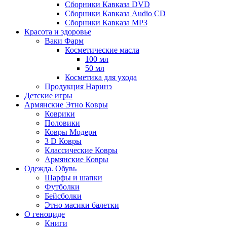
Сборники Кавказа DVD
Сборники Кавказа Audio CD
Сборники Кавказа MP3
Красота и здоровье
Ваки Фарм
Косметические масла
100 мл
50 мл
Косметика для ухода
Продукция Наринэ
Детские игры
Армянские Этно Ковры
Коврики
Половики
Ковры Модерн
3 D Ковры
Классические Ковры
Армянские Ковры
Одежда. Обувь
Шарфы и шапки
Футболки
Бейсболки
Этно масики балетки
О геноциде
Книги