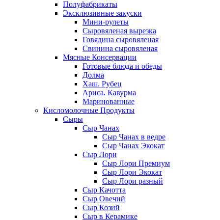
Полуфабрикаты
Эксклюзивные закуски
Мини-рулеты
Сыровяленая вырезка
Говядина сыровяленая
Свинина сыровяленая
Мясные Консервации
Готовые блюда и обеды
Долма
Хаш. Рубец
Ариса. Кавурма
Маринованные
Кисломолочные Продукты
Сыры
Сыр Чанах
Сыр Чанах в ведре
Сыр Чанах Экокат
Сыр Лори
Сыр Лори Премиум
Сыр Лори Экокат
Сыр Лори разный
Сыр Качотта
Сыр Овечий
Сыр Козий
Сыр в Керамике