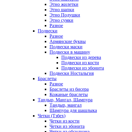
Этно жилетки
Этно шапки
Этно Подушки
Этно сумки
Разное
Подвески
Разное
Армянские буквы
Подвески маски
Подвески в машину
Подвески из дерева
Подвески из кости
Подвески из эбонита
Подвески Ностальгия
Браслеты
Разное
Браслеты из бисера
Кожаные браслеты
Тандыр, Мангал, Шампура
Тандыр, мангал
Шампура для шашлыка
Четки (Тзбех)
Четки из кости
Четки из эбонита
Четки из обсидиана