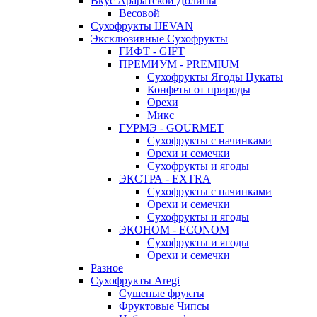
Вкус Араратской Долины
Весовой
Сухофрукты IJEVAN
Эксклюзивные Сухофрукты
ГИФТ - GIFT
ПРЕМИУМ - PREMIUM
Сухофрукты Ягоды Цукаты
Конфеты от природы
Орехи
Микс
ГУРМЭ - GOURMET
Сухофрукты с начинками
Орехи и семечки
Сухофрукты и ягоды
ЭКСТРА - EXTRA
Сухофрукты с начинками
Орехи и семечки
Сухофрукты и ягоды
ЭКОНОМ - ECONOM
Сухофрукты и ягоды
Орехи и семечки
Разное
Сухофрукты Aregi
Сушеные фрукты
Фруктовые Чипсы