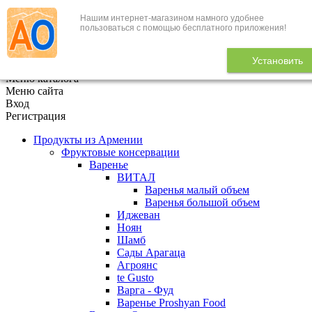
Нашим интернет-магазином намного удобнее
+7 (495) 646-888-1
пользоваться с помощью бесплатного приложения!
В корзине
0
товаров
Установить
x
Меню каталога
Меню сайта
Вход
Регистрация
Продукты из Армении
Фруктовые консервации
Варенье
ВИТАЛ
Варенья малый объем
Варенья большой объем
Иджеван
Ноян
Шамб
Сады Арагаца
Агроянс
te Gusto
Варга - Фуд
Варенье Proshyan Food