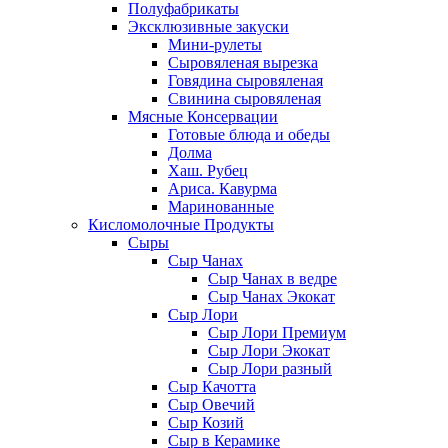
Полуфабрикаты
Эксклюзивные закуски
Мини-рулеты
Сыровяленая вырезка
Говядина сыровяленая
Свинина сыровяленая
Мясные Консервации
Готовые блюда и обеды
Долма
Хаш. Рубец
Ариса. Кавурма
Маринованные
Кисломолочные Продукты
Сыры
Сыр Чанах
Сыр Чанах в ведре
Сыр Чанах Экокат
Сыр Лори
Сыр Лори Премиум
Сыр Лори Экокат
Сыр Лори разный
Сыр Качотта
Сыр Овечий
Сыр Козий
Сыр в Керамике