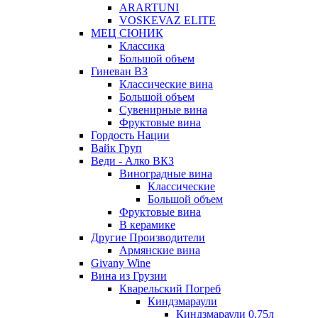
ARARTUNI
VOSKEVAZ ELITE
МЕЦ СЮНИК
Классика
Большой объем
Гиневан ВЗ
Классические вина
Большой объем
Сувенирные вина
Фруктовые вина
Гордость Нации
Вайк Груп
Веди - Алко ВКЗ
Виноградные вина
Классические
Большой объем
Фруктовые вина
В керамике
Другие Производители
Армянские вина
Givany Wine
Вина из Грузии
Кварельский Погреб
Киндзмараули
Киндзмараули 0,75л