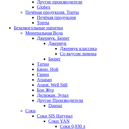
Другие производители
Globex
Печёная продукция. Торты
Печёная продукция
Торты
Безалкогольные напитки
Минеральная Вода
Джермук. Бюрег
Джермук
Джермук классика
Со вкусом лимона
Бюрег
Татни
Бжни. Ной
Гарни
Апаран
Ararat. Well Still
Бон Жур
Дилижан. Зулал
Другие Производители
Dausuz
Соки
Соки SIS Натурал
Соки YAN
Соки 0,930 л