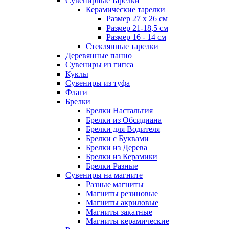
Сувенирные тарелки
Керамические тарелки
Размер 27 х 26 см
Размер 21-18,5 см
Размер 16 - 14 см
Стеклянные тарелки
Деревянные панно
Сувениры из гипса
Куклы
Сувениры из туфа
Флаги
Брелки
Брелки Настальгия
Брелки из Обсидиана
Брелки для Водителя
Брелки с Буквами
Брелки из Дерева
Брелки из Керамики
Брелки Разные
Сувениры на магните
Разные магниты
Магниты резиновые
Магниты акриловые
Магниты закатные
Магниты керамические