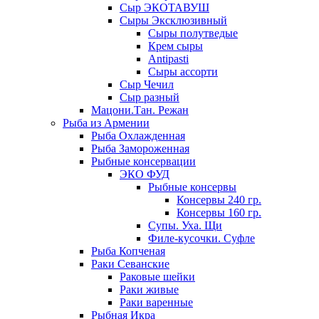
Сыр ЭКОТАВУШ
Сыры Эксклюзивный
Сыры полутведые
Крем сыры
Antipasti
Сыры ассорти
Сыр Чечил
Сыр разный
Мацони.Тан. Режан
Рыба из Армении
Рыба Охлажденная
Рыба Замороженная
Рыбные консервации
ЭКО ФУД
Рыбные консервы
Консервы 240 гр.
Консервы 160 гр.
Супы. Уха. Щи
Филе-кусочки. Суфле
Рыба Копченая
Раки Севанские
Раковые шейки
Раки живые
Раки варенные
Рыбная Икра