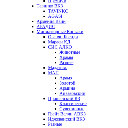
Премиум
Тавинко ВКЗ
TAVINKO
AGASI
Армения Вайн
АРАДИС
Миниатюрные Коньяки
Оганян Бренди
Мараси КД
СИС АЛКО
Животные
Храмы
Разные
Мадатовъ
МАП
Арамэ
Золотой
Армина
Айвазовский
Прошянский КЗ
Классические
Сувенирные
Грейт Велли АВКЗ
Иджеванский ВКЗ
Разные