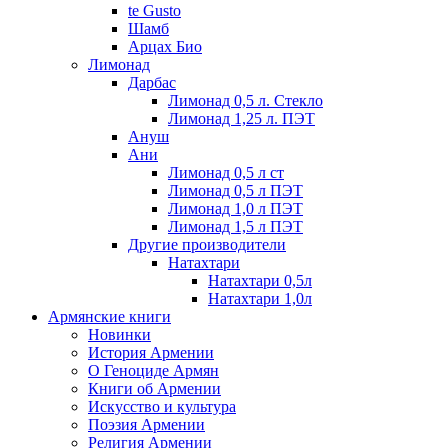
te Gusto
Шамб
Арцах Био
Лимонад
Дарбас
Лимонад 0,5 л. Стекло
Лимонад 1,25 л. ПЭТ
Ануш
Ани
Лимонад 0,5 л ст
Лимонад 0,5 л ПЭТ
Лимонад 1,0 л ПЭТ
Лимонад 1,5 л ПЭТ
Другие производители
Натахтари
Натахтари 0,5л
Натахтари 1,0л
Армянские книги
Новинки
История Армении
О Геноциде Армян
Книги об Армении
Иcкусство и культура
Поэзия Армении
Религия Армении