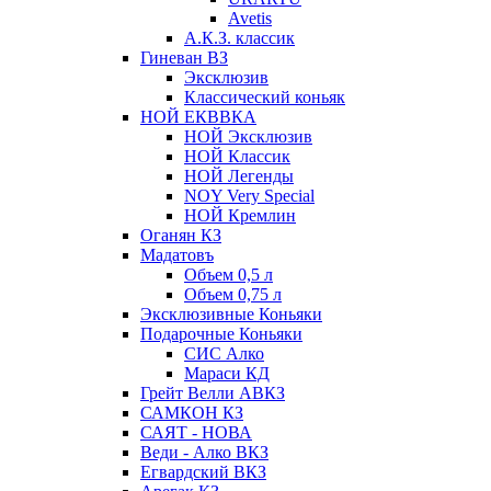
Avetis
А.К.З. классик
Гиневан ВЗ
Эксклюзив
Классический коньяк
НОЙ ЕКВВКА
НОЙ Эксклюзив
НОЙ Классик
НОЙ Легенды
NOY Very Speсial
НОЙ Кремлин
Оганян КЗ
Мадатовъ
Объем 0,5 л
Объем 0,75 л
Эксклюзивные Коньяки
Подарочные Коньяки
СИС Алко
Мараси КД
Грейт Велли АВКЗ
САМКОН КЗ
САЯТ - НОВА
Веди - Алко ВКЗ
Егвардский ВКЗ