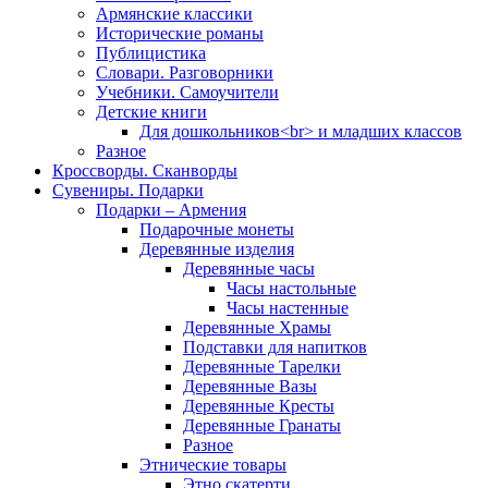
Армянские классики
Исторические романы
Публицистика
Словари. Разговорники
Учебники. Самоучители
Детские книги
Для дошкольников<br> и младших классов
Разное
Кроссворды. Сканворды
Сувениры. Подарки
Подарки – Армения
Подарочные монеты
Деревянные изделия
Деревянные часы
Часы настольные
Часы настенные
Деревянные Храмы
Подставки для напитков
Деревянные Тарелки
Деревянные Вазы
Деревянные Кресты
Деревянные Гранаты
Разное
Этнические товары
Этно скатерти