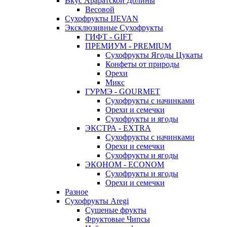
Вкус Араратской Долины
Весовой
Сухофрукты IJEVAN
Эксклюзивные Сухофрукты
ГИФТ - GIFT
ПРЕМИУМ - PREMIUM
Сухофрукты Ягоды Цукаты
Конфеты от природы
Орехи
Микс
ГУРМЭ - GOURMET
Сухофрукты с начинками
Орехи и семечки
Сухофрукты и ягоды
ЭКСТРА - EXTRA
Сухофрукты с начинками
Орехи и семечки
Сухофрукты и ягоды
ЭКОНОМ - ECONOM
Сухофрукты и ягоды
Орехи и семечки
Разное
Сухофрукты Aregi
Сушеные фрукты
Фруктовые Чипсы