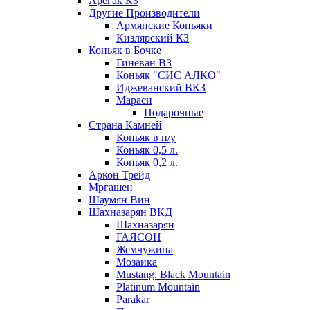
Арегак КЗ
Другие Производители
Армянские Коньяки
Кизлярский КЗ
Коньяк в Бочке
Гиневан ВЗ
Коньяк "СИС АЛКО"
Иджеванский ВКЗ
Мараси
Подарочные
Страна Камней
Коньяк в п/у
Коньяк 0,5 л.
Коньяк 0,2 л.
Аркон Трейд
Мргашен
Шаумян Вин
Шахназарян ВКД
Шахназарян
ГАЯСОН
Жемчужина
Мозаика
Mustang. Black Mountain
Platinum Mountain
Parakar