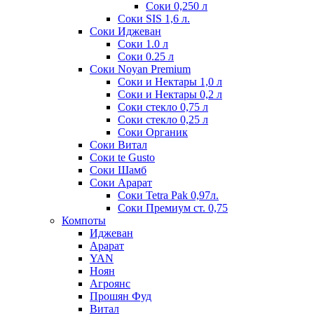
Соки 0,250 л
Соки SIS 1,6 л.
Соки Иджеван
Соки 1.0 л
Соки 0.25 л
Соки Noyan Premium
Соки и Нектары 1,0 л
Соки и Нектары 0,2 л
Соки стекло 0,75 л
Соки стекло 0,25 л
Соки Органик
Соки Витал
Соки te Gusto
Соки Шамб
Соки Арарат
Соки Tetra Pak 0,97л.
Соки Премиум ст. 0,75
Компоты
Иджеван
Арарат
YAN
Ноян
Агроянс
Прошян Фуд
Витал