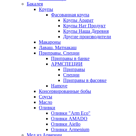
Бакалея
Крупы
Фасованная крупа
Крупы Арарат
Крупы Нат Продукт
Крупы Наша Деревня
Другие производители
Макароны
Лаваш. Матнакаш
Приправы. Специи
Приправы в банке
АРМСПЕЦИИ
Приправы
Специи
Приправы в фасовке
Hamove
Консервированные бобы
Соусы
Масло
Оливки
Оливки "Arm Eco"
Оливки AMADO
Оливки Aiello
Оливки Armenium
Мед из Армении