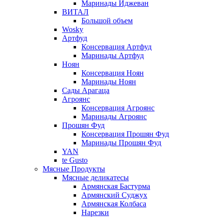
Маринады Иджеван
ВИТАЛ
Большой объем
Wosky
Артфуд
Консервация Артфуд
Маринады Артфуд
Ноян
Консервация Ноян
Маринады Ноян
Сады Арагаца
Агроянс
Консервация Агроянс
Маринады Агроянс
Прошян Фуд
Консервация Прошян Фуд
Маринады Прошян Фуд
YAN
te Gusto
Мясные Продукты
Мясные деликатесы
Армянская Бастурма
Армянский Суджух
Армянская Колбаса
Нарезки