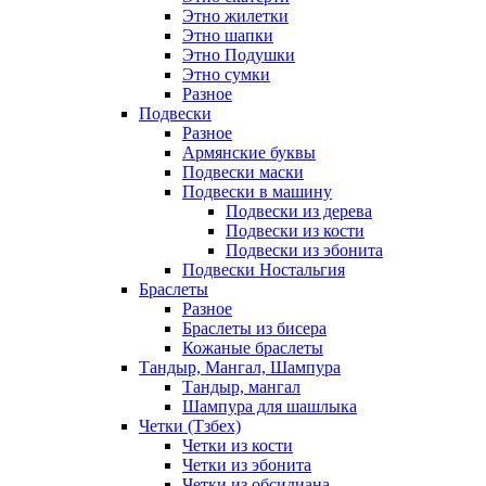
Этно жилетки
Этно шапки
Этно Подушки
Этно сумки
Разное
Подвески
Разное
Армянские буквы
Подвески маски
Подвески в машину
Подвески из дерева
Подвески из кости
Подвески из эбонита
Подвески Ностальгия
Браслеты
Разное
Браслеты из бисера
Кожаные браслеты
Тандыр, Мангал, Шампура
Тандыр, мангал
Шампура для шашлыка
Четки (Тзбех)
Четки из кости
Четки из эбонита
Четки из обсидиана