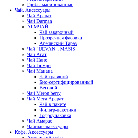
Грибы маринованные
Чай. Аксессуары
Чай Арарат
Чай Darman
АРМЧАЙ
Чай заварочный
Прозрачная фасовка
Армянский Тараз
Чай "IJEVAN". MASIS
Чай Агат
Чай Нане
Чай Гюмри
Чай Манана
Чай травяной
Био-сертифицированный
Весовой
Чай Meron berry
Чай Мега Арарат
Чай в пакете
Фильтр-пакетики
Гофроупаковка
Чай Амарас
Чайные аксессуары
Кофе. Аксессуары
Армянский кофе