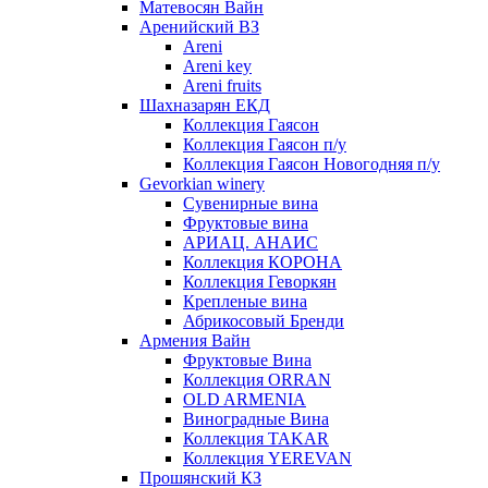
Матевосян Вайн
Аренийский ВЗ
Areni
Areni key
Areni fruits
Шахназарян ЕКД
Коллекция Гаясон
Коллекция Гаясон п/у
Коллекция Гаясон Новогодняя п/у
Gevorkian winery
Сувенирные вина
Фруктовые вина
АРИАЦ. АНАИС
Коллекция КОРОНА
Коллекция Геворкян
Крепленые вина
Абрикосовый Бренди
Армения Вайн
Фруктовые Вина
Коллекция ORRAN
OLD ARMENIA
Виноградные Вина
Коллекция TAKAR
Коллекция YEREVAN
Прошянский КЗ