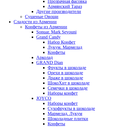
Прозрачная фасовка
Армянский Тараз
Другие производители
Сушеные Овощи
Сладости из Армении
Конфеты из Армении
Sonuar. Mark Sevouni
Grand Candy
Набор Конфет
Лукум. Мармелад
Конфеты
Арколад
GRAND Dian
Фрукты в шоколаде
Орехи в шоколаде
Драже в шоколаде
ШокоХит в шоколаде
Семечки в шоколаде
Наборы конфет
JOYCO
Наборы конфет
Сухофрукты в шоколаде
Мармелад. Лукум
Шоколадные плитки
Конфеты