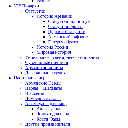
Разное
VIP Подарки
Статуэтки
История Армении
Статуэтки полистоун
Статуэтки бронза
Церкви. Статуэтки
Армянский алфавит
Галерея образов
История России
Мировая история
Уникальные сувенирные светильники
Сувенирные ночники
Армянские монеты
Деревянные изделия
Настольные игры
Армянские Нарды
Нарды + Шахматы
Шахматы
Ломберные столы
Аксессуары для нард
Аксессуары
Фишки для нард
Кости. Зары
Другие производители