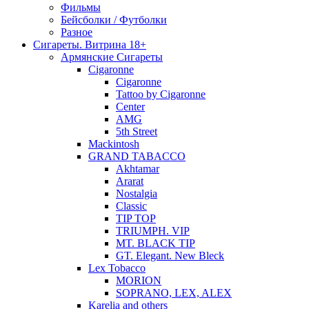
Фильмы
Бейсболки / Футболки
Разное
Сигареты. Витрина 18+
Армянские Сигареты
Cigaronne
Cigaronne
Tattoo by Cigaronne
Center
AMG
5th Street
Mackintosh
GRAND TABACCO
Akhtamar
Ararat
Nostalgia
Classic
TIP TOP
TRIUMPH. VIP
MT. BLACK TIP
GT. Elegant. New Bleck
Lex Tobacco
MORION
SOPRANO, LEX, ALEX
Karelia and others