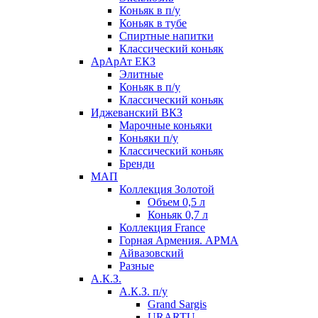
Коньяк в п/у
Коньяк в тубе
Спиртные напитки
Классический коньяк
АрАрАт ЕКЗ
Элитные
Коньяк в п/у
Классический коньяк
Иджеванский ВКЗ
Марочные коньяки
Коньяки п/у
Классический коньяк
Бренди
МАП
Коллекция Золотой
Объем 0,5 л
Коньяк 0,7 л
Коллекция France
Горная Армения. АРМА
Айвазовский
Разные
А.К.З.
А.К.З. п/у
Grand Sargis
URARTU