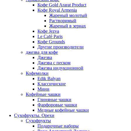
Кофе Gold Ararat Product
Кофе Royal Armenia
Жареный молотый
Растворимый
Жареный в зернах
Кофе Jezva
Le Café Paris
Кофе Grounds
Другие производители
джезва для кофе
Джезва
Джезва с песком
Джезва индукционной
Кофемолки
Edik Balyan
Классичиские
Мини
Кофейные чашки
Глиняные чашки
Фарфоровые чашки
Медные кофейные чашки
Сухофрукты. Орехи
Сухофрукты
Подарочные наборы