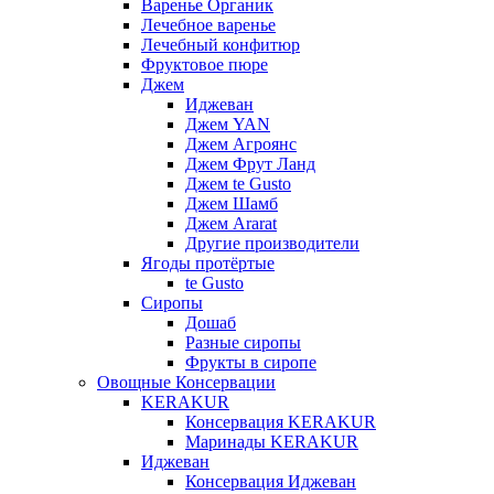
Варенье Органик
Лечебное варенье
Лечебный конфитюр
Фруктовое пюре
Джем
Иджеван
Джем YAN
Джем Агроянс
Джем Фрут Ланд
Джем te Gusto
Джем Шамб
Джем Ararat
Другие производители
Ягоды протёртые
te Gusto
Сиропы
Дошаб
Разные сиропы
Фрукты в сиропе
Овощные Консервации
KERAKUR
Консервация KERAKUR
Маринады KERAKUR
Иджеван
Консервация Иджеван