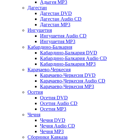
Адыгея MP3
Дагестан
Дагестан DVD
Дагестан Audio CD
Дагестан MP3
Ингушетия
Ингушетия Audio CD
Ингушетия MP3
Кабардино-Балкария
Кабардино-Балкария DVD
Кабардино-Балкария Audio CD
Кабардино-Балкария MP3
Карачаево-Черкесия
Карачаево-Черкесия DVD
Карачаево-Черкесия Audio CD
Карачаево-Черкесия MP3
Осетия
Осетия DVD
Осетия Audio CD
Осетия MP3
Чечня
Чечня DVD
Чечня Audio CD
Чечня MP3
Сборники Кавказа