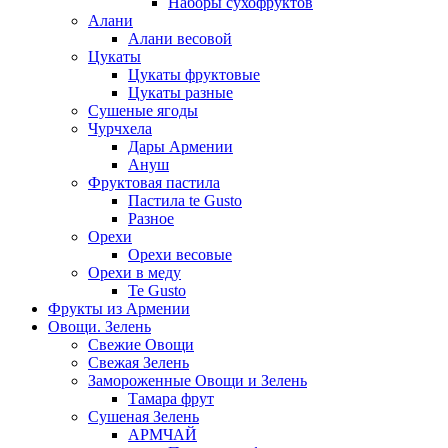
Наборы сухофруктов
Алани
Алани весовой
Цукаты
Цукаты фруктовые
Цукаты разные
Сушеные ягоды
Чурчхела
Дары Армении
Ануш
Фруктовая пастила
Пастила te Gusto
Разное
Орехи
Орехи весовые
Орехи в меду
Te Gusto
Фрукты из Армении
Овощи. Зелень
Свежие Овощи
Свежая Зелень
Замороженные Овощи и Зелень
Тамара фрут
Сушеная Зелень
АРМЧАЙ