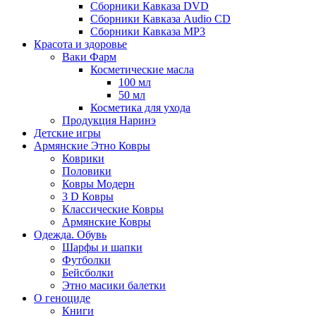
Сборники Кавказа DVD
Сборники Кавказа Audio CD
Сборники Кавказа MP3
Красота и здоровье
Ваки Фарм
Косметические масла
100 мл
50 мл
Косметика для ухода
Продукция Наринэ
Детские игры
Армянские Этно Ковры
Коврики
Половики
Ковры Модерн
3 D Ковры
Классические Ковры
Армянские Ковры
Одежда. Обувь
Шарфы и шапки
Футболки
Бейсболки
Этно масики балетки
О геноциде
Книги