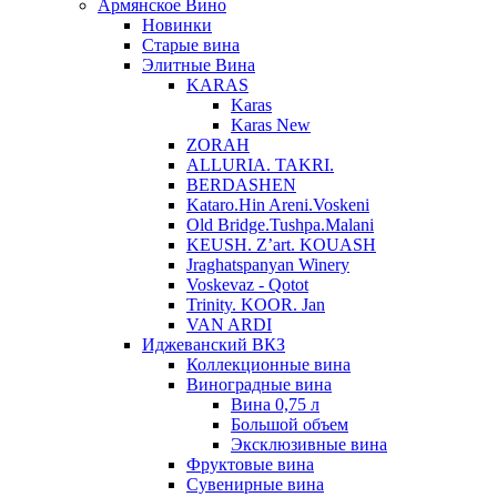
Армянское Вино
Новинки
Старые вина
Элитные Вина
KARAS
Karas
Karas New
ZORAH
ALLURIA. TAKRI.
BERDASHEN
Kataro.Hin Areni.Voskeni
Old Bridge.Tushpa.Malani
KEUSH. Z’art. KOUASH
Jraghatspanyan Winery
Voskevaz - Qotot
Trinity. KOOR. Jan
VAN ARDI
Иджеванский ВКЗ
Коллекционные вина
Виноградные вина
Вина 0,75 л
Большой объем
Эксклюзивные вина
Фруктовые вина
Cувенирные вина