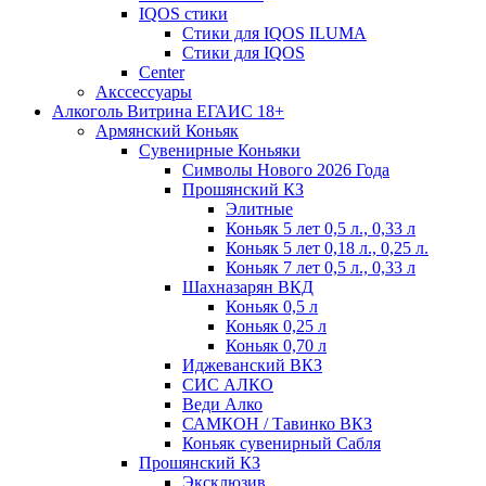
IQOS стики
Стики для IQOS ILUMA
Стики для IQOS
Сenter
Акссессуары
Алкоголь Витрина ЕГАИС 18+
Армянский Коньяк
Сувенирные Коньяки
Символы Нового 2026 Года
Прошянский КЗ
Элитные
Коньяк 5 лет 0,5 л., 0,33 л
Коньяк 5 лет 0,18 л., 0,25 л.
Коньяк 7 лет 0,5 л., 0,33 л
Шахназарян ВКД
Коньяк 0,5 л
Коньяк 0,25 л
Коньяк 0,70 л
Иджеванский ВКЗ
СИС АЛКО
Веди Алко
САМКОН / Тавинко ВКЗ
Коньяк сувенирный Сабля
Прошянский КЗ
Эксклюзив