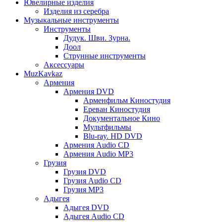
Ювелирные изделия
Изделия из серебра
Музыкальные инструменты
Инструменты
Дудук. Шви. Зурна.
Доол
Струнные инструменты
Аксессуары
MuzKavkaz
Армения
Армения DVD
Арменфильм Киностудия
Ереван Киностудия
Документальное Кино
Мультфильмы
Blu-ray. HD DVD
Армения Audio CD
Армения Audio MP3
Грузия
Грузия DVD
Грузия Audio CD
Грузия MP3
Адыгея
Адыгея DVD
Адыгея Audio CD