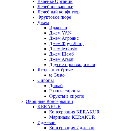
Варенье Органик
Лечебное варенье
Лечебный конфитюр
Фруктовое пюре
Джем
Иджеван
Джем YAN
Джем Агроянс
Джем Фрут Ланд
Джем te Gusto
Джем Шамб
Джем Ararat
Другие производители
Ягоды протёртые
te Gusto
Сиропы
Дошаб
Разные сиропы
Фрукты в сиропе
Овощные Консервации
KERAKUR
Консервация KERAKUR
Маринады KERAKUR
Иджеван
Консервация Иджеван