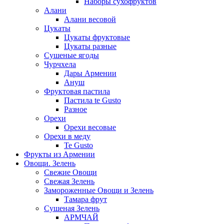
Наборы сухофруктов
Алани
Алани весовой
Цукаты
Цукаты фруктовые
Цукаты разные
Сушеные ягоды
Чурчхела
Дары Армении
Ануш
Фруктовая пастила
Пастила te Gusto
Разное
Орехи
Орехи весовые
Орехи в меду
Te Gusto
Фрукты из Армении
Овощи. Зелень
Свежие Овощи
Свежая Зелень
Замороженные Овощи и Зелень
Тамара фрут
Сушеная Зелень
АРМЧАЙ