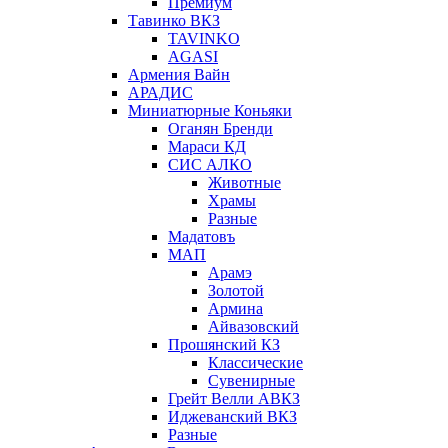
Премиум
Тавинко ВКЗ
TAVINKO
AGASI
Армения Вайн
АРАДИС
Миниатюрные Коньяки
Оганян Бренди
Мараси КД
СИС АЛКО
Животные
Храмы
Разные
Мадатовъ
МАП
Арамэ
Золотой
Армина
Айвазовский
Прошянский КЗ
Классические
Сувенирные
Грейт Велли АВКЗ
Иджеванский ВКЗ
Разные