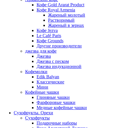
Кофе Gold Ararat Product
Кофе Royal Armenia
Жареный молотый
Растворимый
Жареный в зернах
Кофе Jezva
Le Café Paris
Кофе Grounds
Другие производители
джезва для кофе
Джезва
Джезва с песком
Джезва индукционной
Кофемолки
Edik Balyan
Классичиские
Мини
Кофейные чашки
Глиняные чашки
Фарфоровые чашки
Медные кофейные чашки
Сухофрукты. Орехи
Сухофрукты
Подарочные наборы