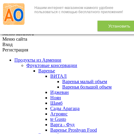
Нашим интернет-магазином намного удобнее
+7 (495) 646-888-1
пользоваться с помощью бесплатного приложения!
В корзине
0
товаров
Установить
x
Меню каталога
Меню сайта
Вход
Регистрация
Продукты из Армении
Фруктовые консервации
Варенье
ВИТАЛ
Варенья малый объем
Варенья большой объем
Иджеван
Ноян
Шамб
Сады Арагаца
Агроянс
te Gusto
Варга - Фуд
Варенье Proshyan Food