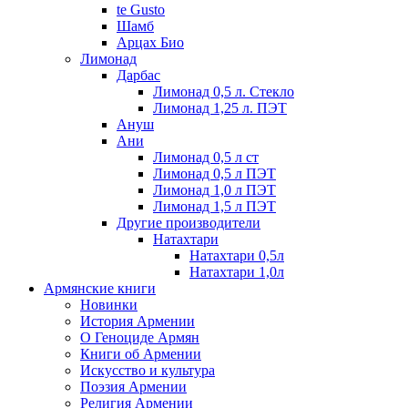
te Gusto
Шамб
Арцах Био
Лимонад
Дарбас
Лимонад 0,5 л. Стекло
Лимонад 1,25 л. ПЭТ
Ануш
Ани
Лимонад 0,5 л ст
Лимонад 0,5 л ПЭТ
Лимонад 1,0 л ПЭТ
Лимонад 1,5 л ПЭТ
Другие производители
Натахтари
Натахтари 0,5л
Натахтари 1,0л
Армянские книги
Новинки
История Армении
О Геноциде Армян
Книги об Армении
Иcкусство и культура
Поэзия Армении
Религия Армении