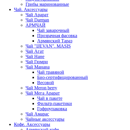
Грибы маринованные
Чай. Аксессуары
Чай Арарат
Чай Darman
АРМЧАЙ
Чай заварочный
Прозрачная фасовка
Армянский Тараз
Чай "IJEVAN". MASIS
Чай Агат
Чай Нане
Чай Гюмри
Чай Манана
Чай травяной
Био-сертифицированный
Весовой
Чай Meron berry
Чай Мега Арарат
Чай в пакете
Фильтр-пакетики
Гофроупаковка
Чай Амарас
Чайные аксессуары
Кофе. Аксессуары
Армянский кофе