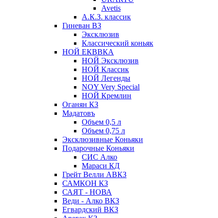
Avetis
А.К.З. классик
Гиневан ВЗ
Эксклюзив
Классический коньяк
НОЙ ЕКВВКА
НОЙ Эксклюзив
НОЙ Классик
НОЙ Легенды
NOY Very Speсial
НОЙ Кремлин
Оганян КЗ
Мадатовъ
Объем 0,5 л
Объем 0,75 л
Эксклюзивные Коньяки
Подарочные Коньяки
СИС Алко
Мараси КД
Грейт Велли АВКЗ
САМКОН КЗ
САЯТ - НОВА
Веди - Алко ВКЗ
Егвардский ВКЗ