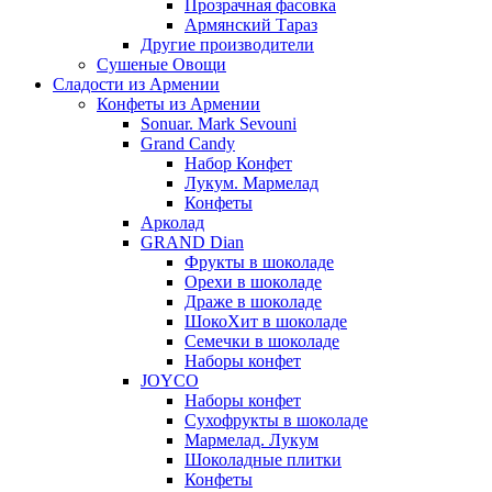
Прозрачная фасовка
Армянский Тараз
Другие производители
Сушеные Овощи
Сладости из Армении
Конфеты из Армении
Sonuar. Mark Sevouni
Grand Candy
Набор Конфет
Лукум. Мармелад
Конфеты
Арколад
GRAND Dian
Фрукты в шоколаде
Орехи в шоколаде
Драже в шоколаде
ШокоХит в шоколаде
Семечки в шоколаде
Наборы конфет
JOYCO
Наборы конфет
Сухофрукты в шоколаде
Мармелад. Лукум
Шоколадные плитки
Конфеты