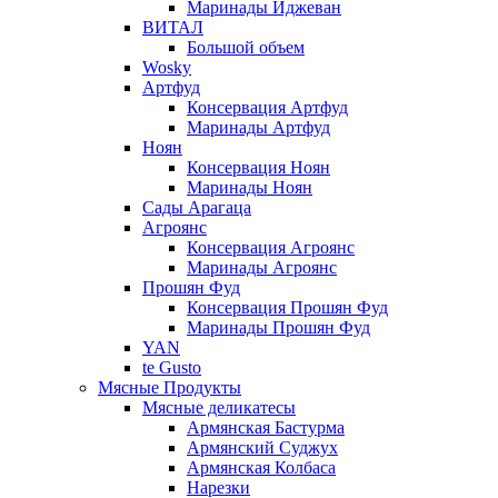
Маринады Иджеван
ВИТАЛ
Большой объем
Wosky
Артфуд
Консервация Артфуд
Маринады Артфуд
Ноян
Консервация Ноян
Маринады Ноян
Сады Арагаца
Агроянс
Консервация Агроянс
Маринады Агроянс
Прошян Фуд
Консервация Прошян Фуд
Маринады Прошян Фуд
YAN
te Gusto
Мясные Продукты
Мясные деликатесы
Армянская Бастурма
Армянский Суджух
Армянская Колбаса
Нарезки