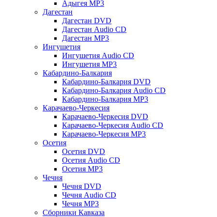
Адыгея MP3
Дагестан
Дагестан DVD
Дагестан Audio CD
Дагестан MP3
Ингушетия
Ингушетия Audio CD
Ингушетия MP3
Кабардино-Балкария
Кабардино-Балкария DVD
Кабардино-Балкария Audio CD
Кабардино-Балкария MP3
Карачаево-Черкесия
Карачаево-Черкесия DVD
Карачаево-Черкесия Audio CD
Карачаево-Черкесия MP3
Осетия
Осетия DVD
Осетия Audio CD
Осетия MP3
Чечня
Чечня DVD
Чечня Audio CD
Чечня MP3
Сборники Кавказа