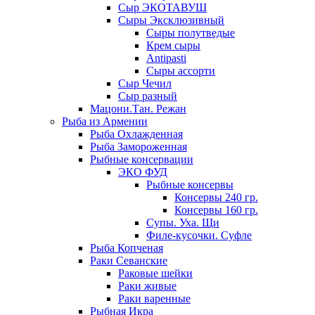
Сыр ЭКОТАВУШ
Сыры Эксклюзивный
Сыры полутведые
Крем сыры
Antipasti
Сыры ассорти
Сыр Чечил
Сыр разный
Мацони.Тан. Режан
Рыба из Армении
Рыба Охлажденная
Рыба Замороженная
Рыбные консервации
ЭКО ФУД
Рыбные консервы
Консервы 240 гр.
Консервы 160 гр.
Супы. Уха. Щи
Филе-кусочки. Суфле
Рыба Копченая
Раки Севанские
Раковые шейки
Раки живые
Раки варенные
Рыбная Икра