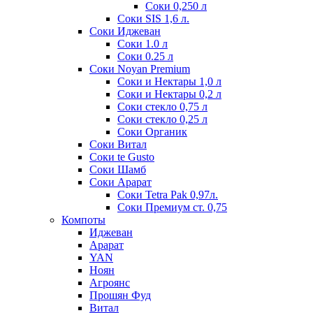
Соки 0,250 л
Соки SIS 1,6 л.
Соки Иджеван
Соки 1.0 л
Соки 0.25 л
Соки Noyan Premium
Соки и Нектары 1,0 л
Соки и Нектары 0,2 л
Соки стекло 0,75 л
Соки стекло 0,25 л
Соки Органик
Соки Витал
Соки te Gusto
Соки Шамб
Соки Арарат
Соки Tetra Pak 0,97л.
Соки Премиум ст. 0,75
Компоты
Иджеван
Арарат
YAN
Ноян
Агроянс
Прошян Фуд
Витал