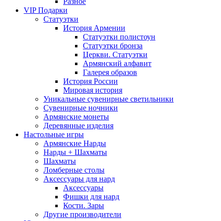
Разное
VIP Подарки
Статуэтки
История Армении
Статуэтки полистоун
Статуэтки бронза
Церкви. Статуэтки
Армянский алфавит
Галерея образов
История России
Мировая история
Уникальные сувенирные светильники
Сувенирные ночники
Армянские монеты
Деревянные изделия
Настольные игры
Армянские Нарды
Нарды + Шахматы
Шахматы
Ломберные столы
Аксессуары для нард
Аксессуары
Фишки для нард
Кости. Зары
Другие производители