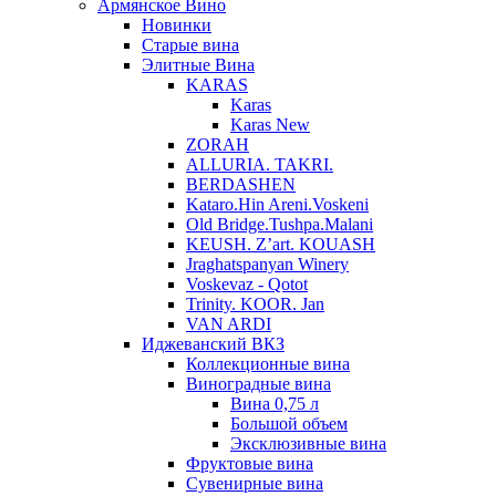
Армянское Вино
Новинки
Старые вина
Элитные Вина
KARAS
Karas
Karas New
ZORAH
ALLURIA. TAKRI.
BERDASHEN
Kataro.Hin Areni.Voskeni
Old Bridge.Tushpa.Malani
KEUSH. Z’art. KOUASH
Jraghatspanyan Winery
Voskevaz - Qotot
Trinity. KOOR. Jan
VAN ARDI
Иджеванский ВКЗ
Коллекционные вина
Виноградные вина
Вина 0,75 л
Большой объем
Эксклюзивные вина
Фруктовые вина
Cувенирные вина