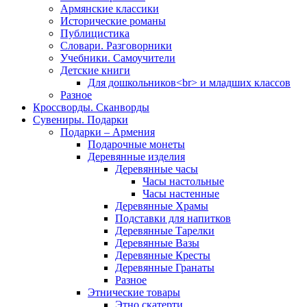
Армянские классики
Исторические романы
Публицистика
Словари. Разговорники
Учебники. Самоучители
Детские книги
Для дошкольников<br> и младших классов
Разное
Кроссворды. Сканворды
Сувениры. Подарки
Подарки – Армения
Подарочные монеты
Деревянные изделия
Деревянные часы
Часы настольные
Часы настенные
Деревянные Храмы
Подставки для напитков
Деревянные Тарелки
Деревянные Вазы
Деревянные Кресты
Деревянные Гранаты
Разное
Этнические товары
Этно скатерти