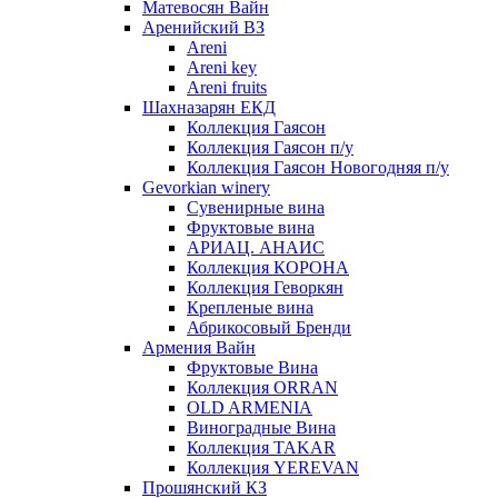
Матевосян Вайн
Аренийский ВЗ
Areni
Areni key
Areni fruits
Шахназарян ЕКД
Коллекция Гаясон
Коллекция Гаясон п/у
Коллекция Гаясон Новогодняя п/у
Gevorkian winery
Сувенирные вина
Фруктовые вина
АРИАЦ. АНАИС
Коллекция КОРОНА
Коллекция Геворкян
Крепленые вина
Абрикосовый Бренди
Армения Вайн
Фруктовые Вина
Коллекция ORRAN
OLD ARMENIA
Виноградные Вина
Коллекция TAKAR
Коллекция YEREVAN
Прошянский КЗ