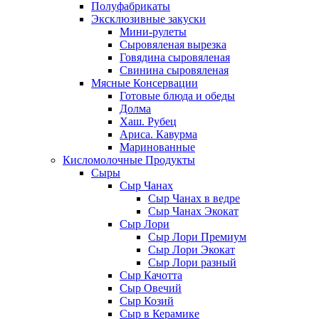
Полуфабрикаты
Эксклюзивные закуски
Мини-рулеты
Сыровяленая вырезка
Говядина сыровяленая
Свинина сыровяленая
Мясные Консервации
Готовые блюда и обеды
Долма
Хаш. Рубец
Ариса. Кавурма
Маринованные
Кисломолочные Продукты
Сыры
Сыр Чанах
Сыр Чанах в ведре
Сыр Чанах Экокат
Сыр Лори
Сыр Лори Премиум
Сыр Лори Экокат
Сыр Лори разный
Сыр Качотта
Сыр Овечий
Сыр Козий
Сыр в Керамике