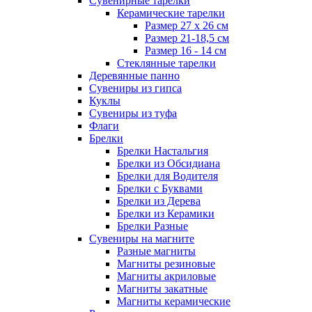
Сувенирные тарелки
Керамические тарелки
Размер 27 х 26 см
Размер 21-18,5 см
Размер 16 - 14 см
Стеклянные тарелки
Деревянные панно
Сувениры из гипса
Куклы
Сувениры из туфа
Флаги
Брелки
Брелки Настальгия
Брелки из Обсидиана
Брелки для Водителя
Брелки с Буквами
Брелки из Дерева
Брелки из Керамики
Брелки Разные
Сувениры на магните
Разные магниты
Магниты резиновые
Магниты акриловые
Магниты закатные
Магниты керамические