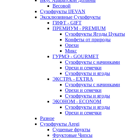
Вкус Араратской Долины
Весовой
Сухофрукты IJEVAN
Эксклюзивные Сухофрукты
ГИФТ - GIFT
ПРЕМИУМ - PREMIUM
Сухофрукты Ягоды Цукаты
Конфеты от природы
Орехи
Микс
ГУРМЭ - GOURMET
Сухофрукты с начинками
Орехи и семечки
Сухофрукты и ягоды
ЭКСТРА - EXTRA
Сухофрукты с начинками
Орехи и семечки
Сухофрукты и ягоды
ЭКОНОМ - ECONOM
Сухофрукты и ягоды
Орехи и семечки
Разное
Сухофрукты Aregi
Сушеные фрукты
Фруктовые Чипсы