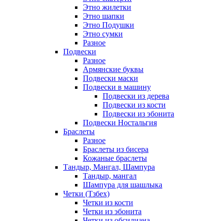
Этно жилетки
Этно шапки
Этно Подушки
Этно сумки
Разное
Подвески
Разное
Армянские буквы
Подвески маски
Подвески в машину
Подвески из дерева
Подвески из кости
Подвески из эбонита
Подвески Ностальгия
Браслеты
Разное
Браслеты из бисера
Кожаные браслеты
Тандыр, Мангал, Шампура
Тандыр, мангал
Шампура для шашлыка
Четки (Тзбех)
Четки из кости
Четки из эбонита
Четки из обсидиана