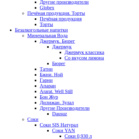
Другие производители
Globex
Печёная продукция. Торты
Печёная продукция
Торты
Безалкогольные напитки
Минеральная Вода
Джермук. Бюрег
Джермук
Джермук классика
Со вкусом лимона
Бюрег
Татни
Бжни. Ной
Гарни
Апаран
Ararat. Well Still
Бон Жур
Дилижан. Зулал
Другие Производители
Dausuz
Соки
Соки SIS Натурал
Соки YAN
Соки 0,930 л