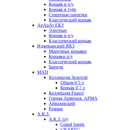
Коньяк в п/у
Коньяк в тубе
Спиртные напитки
Классический коньяк
АрАрАт ЕКЗ
Элитные
Коньяк в п/у
Классический коньяк
Иджеванский ВКЗ
Марочные коньяки
Коньяки п/у
Классический коньяк
Бренди
МАП
Коллекция Золотой
Объем 0,5 л
Коньяк 0,7 л
Коллекция France
Горная Армения. АРМА
Айвазовский
Разные
А.К.З.
А.К.З. п/у
Grand Sargis
URARTU