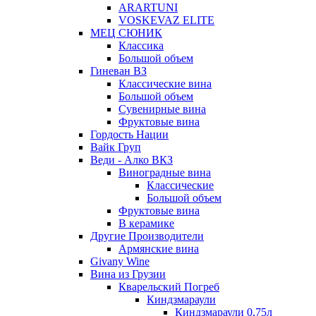
ARARTUNI
VOSKEVAZ ELITE
МЕЦ СЮНИК
Классика
Большой объем
Гиневан ВЗ
Классические вина
Большой объем
Сувенирные вина
Фруктовые вина
Гордость Нации
Вайк Груп
Веди - Алко ВКЗ
Виноградные вина
Классические
Большой объем
Фруктовые вина
В керамике
Другие Производители
Армянские вина
Givany Wine
Вина из Грузии
Кварельский Погреб
Киндзмараули
Киндзмараули 0,75л