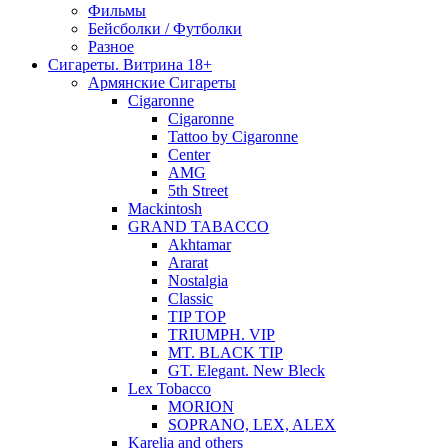
Фильмы
Бейсболки / Футболки
Разное
Сигареты. Витрина 18+
Армянские Сигареты
Cigaronne
Cigaronne
Tattoo by Cigaronne
Center
AMG
5th Street
Mackintosh
GRAND TABACCO
Akhtamar
Ararat
Nostalgia
Classic
TIP TOP
TRIUMPH. VIP
MT. BLACK TIP
GT. Elegant. New Bleck
Lex Tobacco
MORION
SOPRANO, LEX, ALEX
Karelia and others