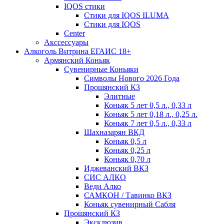
IQOS стики
Стики для IQOS ILUMA
Стики для IQOS
Сenter
Акссессуары
Алкоголь Витрина ЕГАИС 18+
Армянский Коньяк
Сувенирные Коньяки
Символы Нового 2026 Года
Прошянский КЗ
Элитные
Коньяк 5 лет 0,5 л., 0,33 л
Коньяк 5 лет 0,18 л., 0,25 л.
Коньяк 7 лет 0,5 л., 0,33 л
Шахназарян ВКД
Коньяк 0,5 л
Коньяк 0,25 л
Коньяк 0,70 л
Иджеванский ВКЗ
СИС АЛКО
Веди Алко
САМКОН / Тавинко ВКЗ
Коньяк сувенирный Сабля
Прошянский КЗ
Эксклюзив