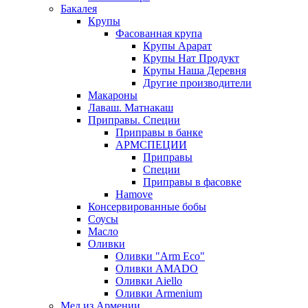
Бакалея
Крупы
Фасованная крупа
Крупы Арарат
Крупы Нат Продукт
Крупы Наша Деревня
Другие производители
Макароны
Лаваш. Матнакаш
Приправы. Специи
Приправы в банке
АРМСПЕЦИИ
Приправы
Специи
Приправы в фасовке
Hamove
Консервированные бобы
Соусы
Масло
Оливки
Оливки "Arm Eco"
Оливки AMADO
Оливки Aiello
Оливки Armenium
Мед из Армении