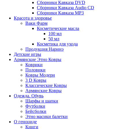
Сборники Кавказа DVD
Сборники Кавказа Audio CD
Сборники Кавказа MP3
Красота и здоровье
Ваки Фарм
Косметические масла
100 мл
50 мл
Косметика для ухода
Продукция Наринэ
Детские игры
Армянские Этно Ковры
Коврики
Половики
Ковры Модерн
3 D Ковры
Классические Ковры
Армянские Ковры
Одежда. Обувь
Шарфы и шапки
Футболки
Бейсболки
Этно масики балетки
О геноциде
Книги