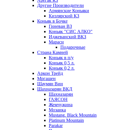
Арегак КЗ
Другие Производители
Армянские Коньяки
Кизлярский КЗ
Коньяк в Бочке
Гиневан ВЗ
Коньяк "СИС АЛКО"
Иджеванский ВКЗ
Мараси
Подарочные
Страна Камней
Коньяк в п/у
Коньяк 0,5 л.
Коньяк 0,2 л.
Аркон Трейд
Мргашен
Шаумян Вин
Шахназарян ВКД
Шахназарян
ГАЯСОН
Жемчужина
Мозаика
Mustang. Black Mountain
Platinum Mountain
Parakar