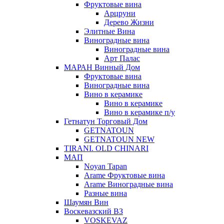
Фруктовые вина
Арцруни
Дерево Жизни
Элитные Вина
Виноградные вина
Виноградные вина
Арт Палас
МАРАН Винный Дом
Фруктовые вина
Виноградные вина
Вино в керамике
Вино в керамике
Вино в керамике п/у
Гетнатун Торговый Дом
GETNATOUN
GETNATOUN NEW
TIRANI. OLD CHINARI
МАП
Noyan Tapan
Arame Фруктовые вина
Arame Виноградные вина
Разные вина
Шаумян Вин
Воскевазский ВЗ
VOSKEVAZ