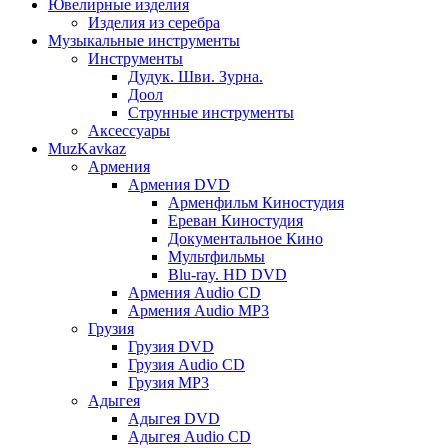
Ювелирные изделия
Изделия из серебра
Музыкальные инструменты
Инструменты
Дудук. Шви. Зурна.
Доол
Струнные инструменты
Аксессуары
MuzKavkaz
Армения
Армения DVD
Арменфильм Киностудия
Ереван Киностудия
Документальное Кино
Мультфильмы
Blu-ray. HD DVD
Армения Audio CD
Армения Audio MP3
Грузия
Грузия DVD
Грузия Audio CD
Грузия MP3
Адыгея
Адыгея DVD
Адыгея Audio CD