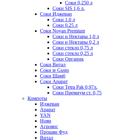
Соки 0,250 л
Соки SIS 1,6 л.
Соки Иджеван
Соки 1.0 л
Соки 0.25 л
Соки Noyan Premium
Соки и Нектары 1,0 л
Соки и Нектары 0,2 л
Соки стекло 0,75 л
Соки стекло 0,25 л
Соки Органик
Соки Витал
Соки te Gusto
Соки Шамб
Соки Арарат
Соки Tetra Pak 0,97л.
Соки Премиум ст. 0,75
Компоты
Иджеван
Арарат
YAN
Ноян
Агроянс
Прошян Фуд
Витал