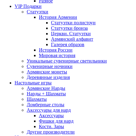
Разное
VIP Подарки
Статуэтки
История Армении
Статуэтки полистоун
Статуэтки бронза
Церкви. Статуэтки
Армянский алфавит
Галерея образов
История России
Мировая история
Уникальные сувенирные светильники
Сувенирные ночники
Армянские монеты
Деревянные изделия
Настольные игры
Армянские Нарды
Нарды + Шахматы
Шахматы
Ломберные столы
Аксессуары для нард
Аксессуары
Фишки для нард
Кости. Зары
Другие производители