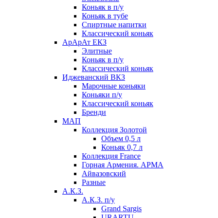
Коньяк в п/у
Коньяк в тубе
Спиртные напитки
Классический коньяк
АрАрАт ЕКЗ
Элитные
Коньяк в п/у
Классический коньяк
Иджеванский ВКЗ
Марочные коньяки
Коньяки п/у
Классический коньяк
Бренди
МАП
Коллекция Золотой
Объем 0,5 л
Коньяк 0,7 л
Коллекция France
Горная Армения. АРМА
Айвазовский
Разные
А.К.З.
А.К.З. п/у
Grand Sargis
URARTU