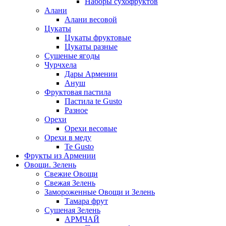
Наборы сухофруктов
Алани
Алани весовой
Цукаты
Цукаты фруктовые
Цукаты разные
Сушеные ягоды
Чурчхела
Дары Армении
Ануш
Фруктовая пастила
Пастила te Gusto
Разное
Орехи
Орехи весовые
Орехи в меду
Te Gusto
Фрукты из Армении
Овощи. Зелень
Свежие Овощи
Свежая Зелень
Замороженные Овощи и Зелень
Тамара фрут
Сушеная Зелень
АРМЧАЙ