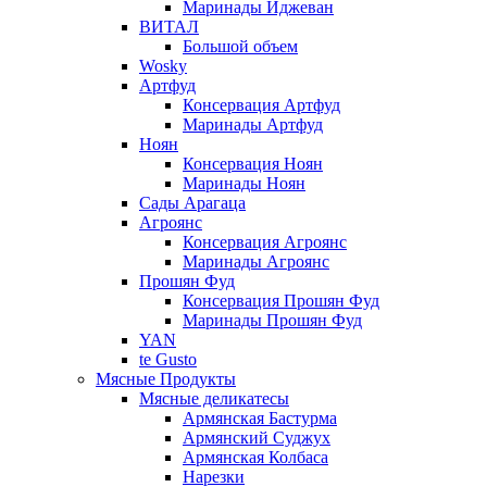
Маринады Иджеван
ВИТАЛ
Большой объем
Wosky
Артфуд
Консервация Артфуд
Маринады Артфуд
Ноян
Консервация Ноян
Маринады Ноян
Сады Арагаца
Агроянс
Консервация Агроянс
Маринады Агроянс
Прошян Фуд
Консервация Прошян Фуд
Маринады Прошян Фуд
YAN
te Gusto
Мясные Продукты
Мясные деликатесы
Армянская Бастурма
Армянский Суджух
Армянская Колбаса
Нарезки