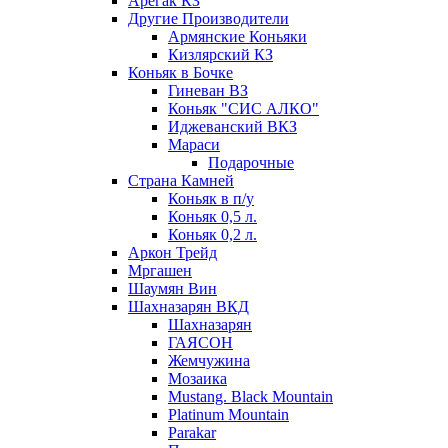
Арегак КЗ
Другие Производители
Армянские Коньяки
Кизлярский КЗ
Коньяк в Бочке
Гиневан ВЗ
Коньяк "СИС АЛКО"
Иджеванский ВКЗ
Мараси
Подарочные
Страна Камней
Коньяк в п/у
Коньяк 0,5 л.
Коньяк 0,2 л.
Аркон Трейд
Мргашен
Шаумян Вин
Шахназарян ВКД
Шахназарян
ГАЯСОН
Жемчужина
Мозаика
Mustang. Black Mountain
Platinum Mountain
Parakar