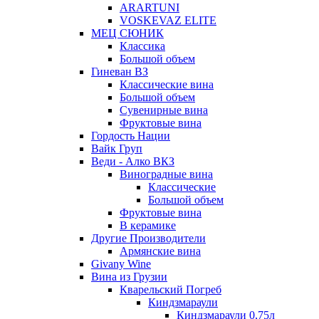
ARARTUNI
VOSKEVAZ ELITE
МЕЦ СЮНИК
Классика
Большой объем
Гиневан ВЗ
Классические вина
Большой объем
Сувенирные вина
Фруктовые вина
Гордость Нации
Вайк Груп
Веди - Алко ВКЗ
Виноградные вина
Классические
Большой объем
Фруктовые вина
В керамике
Другие Производители
Армянские вина
Givany Wine
Вина из Грузии
Кварельский Погреб
Киндзмараули
Киндзмараули 0,75л