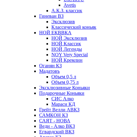
Avetis
А.К.З. классик
Гиневан ВЗ
Эксклюзив
Классический коньяк
НОЙ ЕКВВКА
НОЙ Эксклюзив
НОЙ Классик
НОЙ Легенды
NOY Very Speсial
НОЙ Кремлин
Оганян КЗ
Мадатовъ
Объем 0,5 л
Объем 0,75 л
Эксклюзивные Коньяки
Подарочные Коньяки
СИС Алко
Мараси КД
Грейт Велли АВКЗ
САМКОН КЗ
САЯТ - НОВА
Веди - Алко ВКЗ
Егвардский ВКЗ