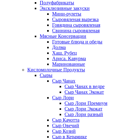
Полуфабрикаты
Эксклюзивные закуски
Мини-рулеты
Сыровяленая вырезка
Говядина сыровяленая
Свинина сыровяленая
Мясные Консервации
Готовые блюда и обеды
Долма
Хаш. Рубец
Ариса. Кавурма
Маринованные
Кисломолочные Продукты
Сыры
Сыр Чанах
Сыр Чанах в ведре
Сыр Чанах Экокат
Сыр Лори
Сыр Лори Премиум
Сыр Лори Экокат
Сыр Лори разный
Сыр Качотта
Сыр Овечий
Сыр Козий
Сыр в Керамике