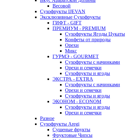
Вкус Араратской Долины
Весовой
Сухофрукты IJEVAN
Эксклюзивные Сухофрукты
ГИФТ - GIFT
ПРЕМИУМ - PREMIUM
Сухофрукты Ягоды Цукаты
Конфеты от природы
Орехи
Микс
ГУРМЭ - GOURMET
Сухофрукты с начинками
Орехи и семечки
Сухофрукты и ягоды
ЭКСТРА - EXTRA
Сухофрукты с начинками
Орехи и семечки
Сухофрукты и ягоды
ЭКОНОМ - ECONOM
Сухофрукты и ягоды
Орехи и семечки
Разное
Сухофрукты Aregi
Сушеные фрукты
Фруктовые Чипсы