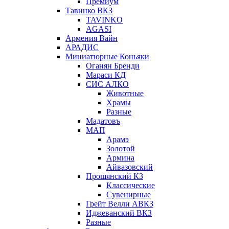
Премиум
Тавинко ВКЗ
TAVINKO
AGASI
Армения Вайн
АРАДИС
Миниатюрные Коньяки
Оганян Бренди
Мараси КД
СИС АЛКО
Животные
Храмы
Разные
Мадатовъ
МАП
Арамэ
Золотой
Армина
Айвазовский
Прошянский КЗ
Классические
Сувенирные
Грейт Велли АВКЗ
Иджеванский ВКЗ
Разные