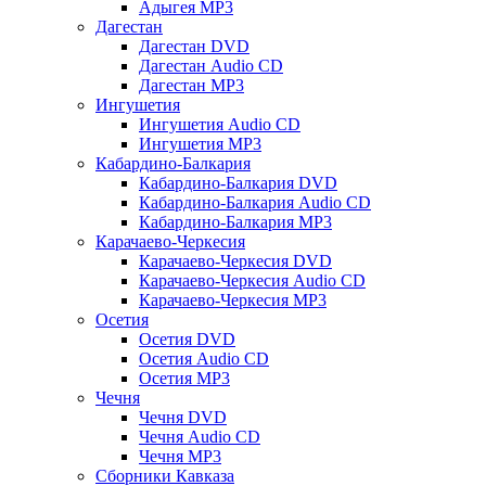
Адыгея MP3
Дагестан
Дагестан DVD
Дагестан Audio CD
Дагестан MP3
Ингушетия
Ингушетия Audio CD
Ингушетия MP3
Кабардино-Балкария
Кабардино-Балкария DVD
Кабардино-Балкария Audio CD
Кабардино-Балкария MP3
Карачаево-Черкесия
Карачаево-Черкесия DVD
Карачаево-Черкесия Audio CD
Карачаево-Черкесия MP3
Осетия
Осетия DVD
Осетия Audio CD
Осетия MP3
Чечня
Чечня DVD
Чечня Audio CD
Чечня MP3
Сборники Кавказа