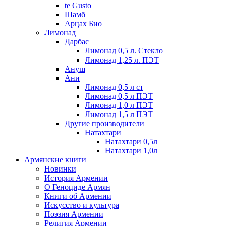
te Gusto
Шамб
Арцах Био
Лимонад
Дарбас
Лимонад 0,5 л. Стекло
Лимонад 1,25 л. ПЭТ
Ануш
Ани
Лимонад 0,5 л ст
Лимонад 0,5 л ПЭТ
Лимонад 1,0 л ПЭТ
Лимонад 1,5 л ПЭТ
Другие производители
Натахтари
Натахтари 0,5л
Натахтари 1,0л
Армянские книги
Новинки
История Армении
О Геноциде Армян
Книги об Армении
Иcкусство и культура
Поэзия Армении
Религия Армении