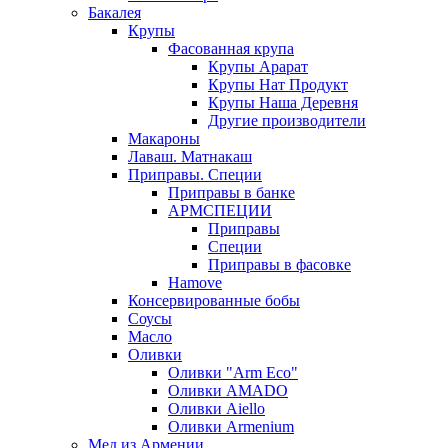
Бакалея
Крупы
Фасованная крупа
Крупы Арарат
Крупы Нат Продукт
Крупы Наша Деревня
Другие производители
Макароны
Лаваш. Матнакаш
Приправы. Специи
Приправы в банке
АРМСПЕЦИИ
Приправы
Специи
Приправы в фасовке
Hamove
Консервированные бобы
Соусы
Масло
Оливки
Оливки "Arm Eco"
Оливки AMADO
Оливки Aiello
Оливки Armenium
Мед из Армении