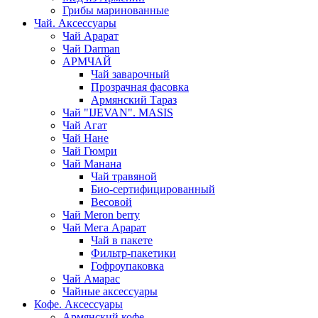
Грибы маринованные
Чай. Аксессуары
Чай Арарат
Чай Darman
АРМЧАЙ
Чай заварочный
Прозрачная фасовка
Армянский Тараз
Чай "IJEVAN". MASIS
Чай Агат
Чай Нане
Чай Гюмри
Чай Манана
Чай травяной
Био-сертифицированный
Весовой
Чай Meron berry
Чай Мега Арарат
Чай в пакете
Фильтр-пакетики
Гофроупаковка
Чай Амарас
Чайные аксессуары
Кофе. Аксессуары
Армянский кофе