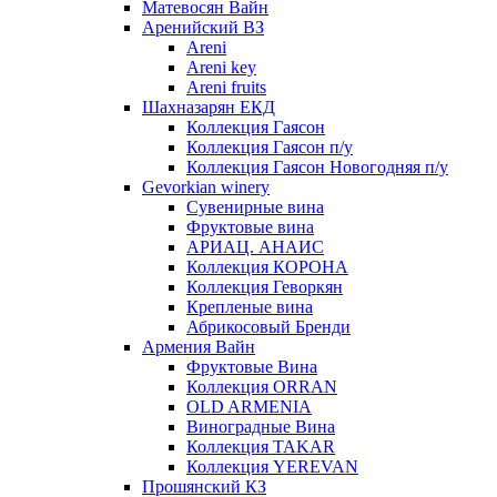
Матевосян Вайн
Аренийский ВЗ
Areni
Areni key
Areni fruits
Шахназарян ЕКД
Коллекция Гаясон
Коллекция Гаясон п/у
Коллекция Гаясон Новогодняя п/у
Gevorkian winery
Сувенирные вина
Фруктовые вина
АРИАЦ. АНАИС
Коллекция КОРОНА
Коллекция Геворкян
Крепленые вина
Абрикосовый Бренди
Армения Вайн
Фруктовые Вина
Коллекция ORRAN
OLD ARMENIA
Виноградные Вина
Коллекция TAKAR
Коллекция YEREVAN
Прошянский КЗ