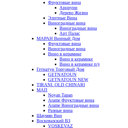
Фруктовые вина
Арцруни
Дерево Жизни
Элитные Вина
Виноградные вина
Виноградные вина
Арт Палас
МАРАН Винный Дом
Фруктовые вина
Виноградные вина
Вино в керамике
Вино в керамике
Вино в керамике п/у
Гетнатун Торговый Дом
GETNATOUN
GETNATOUN NEW
TIRANI. OLD CHINARI
МАП
Noyan Tapan
Arame Фруктовые вина
Arame Виноградные вина
Разные вина
Шаумян Вин
Воскевазский ВЗ
VOSKEVAZ