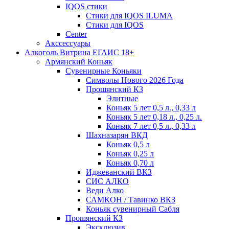
IQOS стики
Стики для IQOS ILUMA
Стики для IQOS
Сenter
Акссессуары
Алкоголь Витрина ЕГАИС 18+
Армянский Коньяк
Сувенирные Коньяки
Символы Нового 2026 Года
Прошянский КЗ
Элитные
Коньяк 5 лет 0,5 л., 0,33 л
Коньяк 5 лет 0,18 л., 0,25 л.
Коньяк 7 лет 0,5 л., 0,33 л
Шахназарян ВКД
Коньяк 0,5 л
Коньяк 0,25 л
Коньяк 0,70 л
Иджеванский ВКЗ
СИС АЛКО
Веди Алко
САМКОН / Тавинко ВКЗ
Коньяк сувенирный Сабля
Прошянский КЗ
Эксклюзив