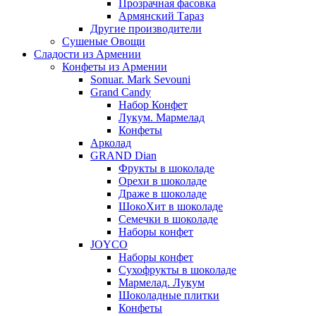
Прозрачная фасовка
Армянский Тараз
Другие производители
Сушеные Овощи
Сладости из Армении
Конфеты из Армении
Sonuar. Mark Sevouni
Grand Candy
Набор Конфет
Лукум. Мармелад
Конфеты
Арколад
GRAND Dian
Фрукты в шоколаде
Орехи в шоколаде
Драже в шоколаде
ШокоХит в шоколаде
Семечки в шоколаде
Наборы конфет
JOYCO
Наборы конфет
Сухофрукты в шоколаде
Мармелад. Лукум
Шоколадные плитки
Конфеты