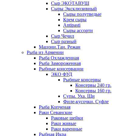
Сыр ЭКОТАВУШ
Сыры Эксклюзивный
Сыры полутведые
Крем сыры
Antipasti
Сыры ассорти
Сыр Чечил
Сыр разный
Мацони.Тан. Режан
Рыба из Армении
Рыба Охлажденная
Рыба Замороженная
Рыбные консервации
ЭКО ФУД
Рыбные консервы
Консервы 240 гр.
Консервы 160 гр.
Супы. Уха. Щи
Филе-кусочки. Суфле
Рыба Копченая
Раки Севанские
Раковые шейки
Раки живые
Раки варенные
Рыбная Икра