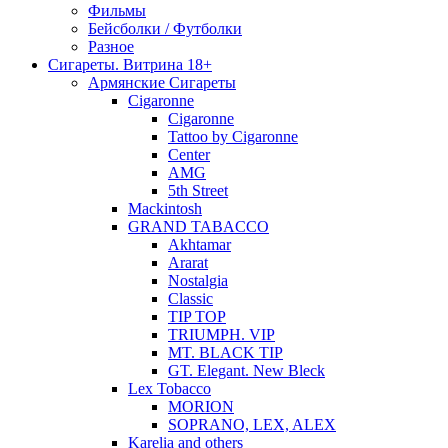
Фильмы
Бейсболки / Футболки
Разное
Сигареты. Витрина 18+
Армянские Сигареты
Cigaronne
Cigaronne
Tattoo by Cigaronne
Center
AMG
5th Street
Mackintosh
GRAND TABACCO
Akhtamar
Ararat
Nostalgia
Classic
TIP TOP
TRIUMPH. VIP
MT. BLACK TIP
GT. Elegant. New Bleck
Lex Tobacco
MORION
SOPRANO, LEX, ALEX
Karelia and others