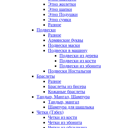
Этно жилетки
Этно шапки
Этно Подушки
Этно сумки
Разное
Подвески
Разное
Армянские буквы
Подвески маски
Подвески в машину
Подвески из дерева
Подвески из кости
Подвески из эбонита
Подвески Ностальгия
Браслеты
Разное
Браслеты из бисера
Кожаные браслеты
Тандыр, Мангал, Шампура
Тандыр, мангал
Шампура для шашлыка
Четки (Тзбех)
Четки из кости
Четки из эбонита
Четки из обсидиана