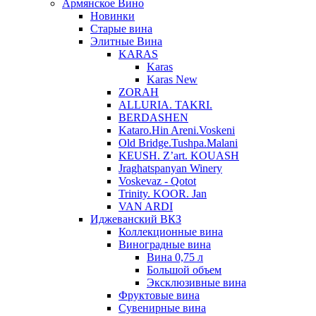
Армянское Вино
Новинки
Старые вина
Элитные Вина
KARAS
Karas
Karas New
ZORAH
ALLURIA. TAKRI.
BERDASHEN
Kataro.Hin Areni.Voskeni
Old Bridge.Tushpa.Malani
KEUSH. Z’art. KOUASH
Jraghatspanyan Winery
Voskevaz - Qotot
Trinity. KOOR. Jan
VAN ARDI
Иджеванский ВКЗ
Коллекционные вина
Виноградные вина
Вина 0,75 л
Большой объем
Эксклюзивные вина
Фруктовые вина
Cувенирные вина