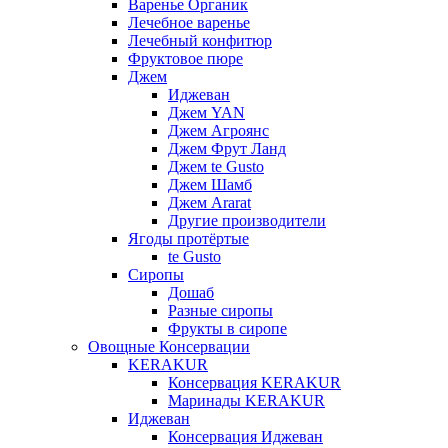
Варенье Органик
Лечебное варенье
Лечебный конфитюр
Фруктовое пюре
Джем
Иджеван
Джем YAN
Джем Агроянс
Джем Фрут Ланд
Джем te Gusto
Джем Шамб
Джем Ararat
Другие производители
Ягоды протёртые
te Gusto
Сиропы
Дошаб
Разные сиропы
Фрукты в сиропе
Овощные Консервации
KERAKUR
Консервация KERAKUR
Маринады KERAKUR
Иджеван
Консервация Иджеван