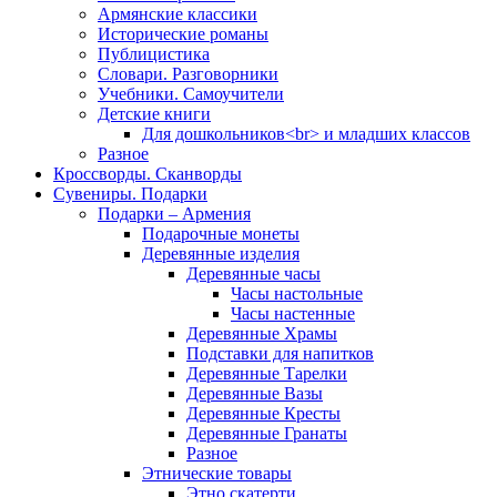
Армянские классики
Исторические романы
Публицистика
Словари. Разговорники
Учебники. Самоучители
Детские книги
Для дошкольников<br> и младших классов
Разное
Кроссворды. Сканворды
Сувениры. Подарки
Подарки – Армения
Подарочные монеты
Деревянные изделия
Деревянные часы
Часы настольные
Часы настенные
Деревянные Храмы
Подставки для напитков
Деревянные Тарелки
Деревянные Вазы
Деревянные Кресты
Деревянные Гранаты
Разное
Этнические товары
Этно скатерти