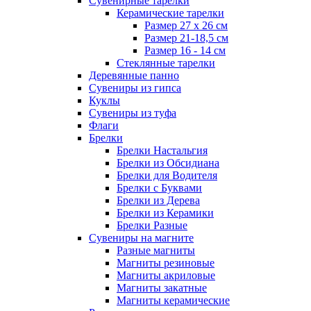
Сувенирные тарелки
Керамические тарелки
Размер 27 х 26 см
Размер 21-18,5 см
Размер 16 - 14 см
Стеклянные тарелки
Деревянные панно
Сувениры из гипса
Куклы
Сувениры из туфа
Флаги
Брелки
Брелки Настальгия
Брелки из Обсидиана
Брелки для Водителя
Брелки с Буквами
Брелки из Дерева
Брелки из Керамики
Брелки Разные
Сувениры на магните
Разные магниты
Магниты резиновые
Магниты акриловые
Магниты закатные
Магниты керамические