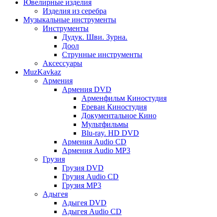
Ювелирные изделия
Изделия из серебра
Музыкальные инструменты
Инструменты
Дудук. Шви. Зурна.
Доол
Струнные инструменты
Аксессуары
MuzKavkaz
Армения
Армения DVD
Арменфильм Киностудия
Ереван Киностудия
Документальное Кино
Мультфильмы
Blu-ray. HD DVD
Армения Audio CD
Армения Audio MP3
Грузия
Грузия DVD
Грузия Audio CD
Грузия MP3
Адыгея
Адыгея DVD
Адыгея Audio CD