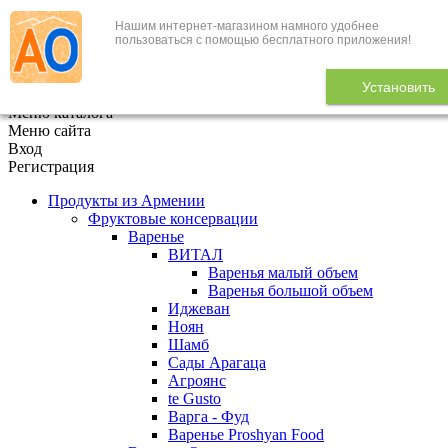
Нашим интернет-магазином намного удобнее
+7 (495) 646-888-1
пользоваться с помощью бесплатного приложения!
В корзине
0
товаров
Установить
x
Меню каталога
Меню сайта
Вход
Регистрация
Продукты из Армении
Фруктовые консервации
Варенье
ВИТАЛ
Варенья малый объем
Варенья большой объем
Иджеван
Ноян
Шамб
Сады Арагаца
Агроянс
te Gusto
Варга - Фуд
Варенье Proshyan Food