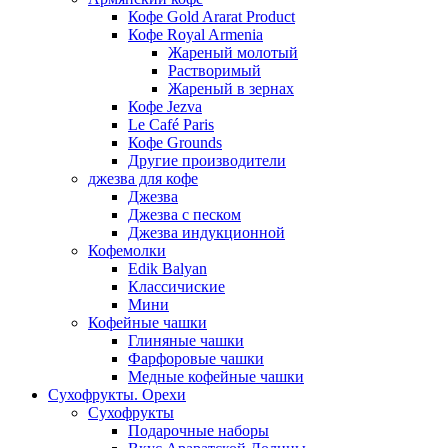
Кофе Gold Ararat Product
Кофе Royal Armenia
Жареный молотый
Растворимый
Жареный в зернах
Кофе Jezva
Le Café Paris
Кофе Grounds
Другие производители
джезва для кофе
Джезва
Джезва с песком
Джезва индукционной
Кофемолки
Edik Balyan
Классичиские
Мини
Кофейные чашки
Глиняные чашки
Фарфоровые чашки
Медные кофейные чашки
Сухофрукты. Орехи
Сухофрукты
Подарочные наборы