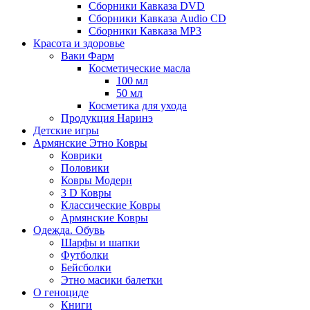
Сборники Кавказа DVD
Сборники Кавказа Audio CD
Сборники Кавказа MP3
Красота и здоровье
Ваки Фарм
Косметические масла
100 мл
50 мл
Косметика для ухода
Продукция Наринэ
Детские игры
Армянские Этно Ковры
Коврики
Половики
Ковры Модерн
3 D Ковры
Классические Ковры
Армянские Ковры
Одежда. Обувь
Шарфы и шапки
Футболки
Бейсболки
Этно масики балетки
О геноциде
Книги