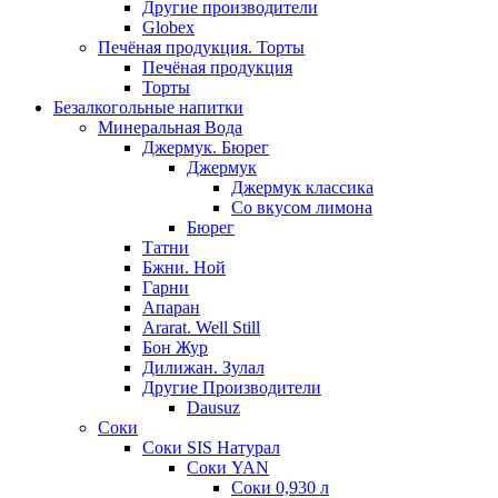
Другие производители
Globex
Печёная продукция. Торты
Печёная продукция
Торты
Безалкогольные напитки
Минеральная Вода
Джермук. Бюрег
Джермук
Джермук классика
Со вкусом лимона
Бюрег
Татни
Бжни. Ной
Гарни
Апаран
Ararat. Well Still
Бон Жур
Дилижан. Зулал
Другие Производители
Dausuz
Соки
Соки SIS Натурал
Соки YAN
Соки 0,930 л