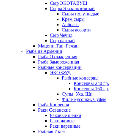
Сыр ЭКОТАВУШ
Сыры Эксклюзивный
Сыры полутведые
Крем сыры
Antipasti
Сыры ассорти
Сыр Чечил
Сыр разный
Мацони.Тан. Режан
Рыба из Армении
Рыба Охлажденная
Рыба Замороженная
Рыбные консервации
ЭКО ФУД
Рыбные консервы
Консервы 240 гр.
Консервы 160 гр.
Супы. Уха. Щи
Филе-кусочки. Суфле
Рыба Копченая
Раки Севанские
Раковые шейки
Раки живые
Раки варенные
Рыбная Икра