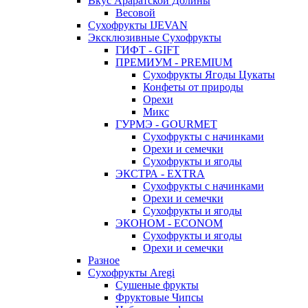
Вкус Араратской Долины
Весовой
Сухофрукты IJEVAN
Эксклюзивные Сухофрукты
ГИФТ - GIFT
ПРЕМИУМ - PREMIUM
Сухофрукты Ягоды Цукаты
Конфеты от природы
Орехи
Микс
ГУРМЭ - GOURMET
Сухофрукты с начинками
Орехи и семечки
Сухофрукты и ягоды
ЭКСТРА - EXTRA
Сухофрукты с начинками
Орехи и семечки
Сухофрукты и ягоды
ЭКОНОМ - ECONOM
Сухофрукты и ягоды
Орехи и семечки
Разное
Сухофрукты Aregi
Сушеные фрукты
Фруктовые Чипсы