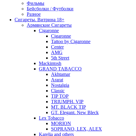
Фильмы
Бейсболки / Футболки
Разное
Сигареты. Витрина 18+
Армянские Сигареты
Cigaronne
Cigaronne
Tattoo by Cigaronne
Center
AMG
5th Street
Mackintosh
GRAND TABACCO
Akhtamar
Ararat
Nostalgia
Classic
TIP TOP
TRIUMPH. VIP
MT. BLACK TIP
GT. Elegant. New Bleck
Lex Tobacco
MORION
SOPRANO, LEX, ALEX
Karelia and others