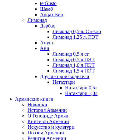
te Gusto
Шамб
Арцах Био
Лимонад
Дарбас
Лимонад 0,5 л. Стекло
Лимонад 1,25 л. ПЭТ
Ануш
Ани
Лимонад 0,5 л ст
Лимонад 0,5 л ПЭТ
Лимонад 1,0 л ПЭТ
Лимонад 1,5 л ПЭТ
Другие производители
Натахтари
Натахтари 0,5л
Натахтари 1,0л
Армянские книги
Новинки
История Армении
О Геноциде Армян
Книги об Армении
Иcкусство и культура
Поэзия Армении
Религия Армении