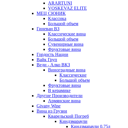
ARARTUNI
VOSKEVAZ ELITE
МЕЦ СЮНИК
Классика
Большой объем
Гиневан ВЗ
Классические вина
Большой объем
Сувенирные вина
Фруктовые вина
Гордость Нации
Вайк Груп
Веди - Алко ВКЗ
Виноградные вина
Классические
Большой объем
Фруктовые вина
В керамике
Другие Производители
Армянские вина
Givany Wine
Вина из Грузии
Кварельский Погреб
Киндзмараули
Киндзмараули 0,75л