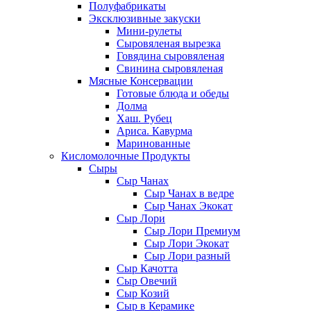
Полуфабрикаты
Эксклюзивные закуски
Мини-рулеты
Сыровяленая вырезка
Говядина сыровяленая
Свинина сыровяленая
Мясные Консервации
Готовые блюда и обеды
Долма
Хаш. Рубец
Ариса. Кавурма
Маринованные
Кисломолочные Продукты
Сыры
Сыр Чанах
Сыр Чанах в ведре
Сыр Чанах Экокат
Сыр Лори
Сыр Лори Премиум
Сыр Лори Экокат
Сыр Лори разный
Сыр Качотта
Сыр Овечий
Сыр Козий
Сыр в Керамике