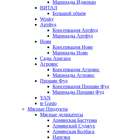
Маринады Иджеван
ВИТАЛ
Большой объем
Wosky
Артфуд
Консервация Артфуд
Маринады Артфуд
Ноян
Консервация Ноян
Маринады Ноян
Сады Арагаца
Агроянс
Консервация Агроянс
Маринады Агроянс
Прошян Фуд
Консервация Прошян Фуд
Маринады Прошян Фуд
YAN
te Gusto
Мясные Продукты
Мясные деликатесы
Армянская Бастурма
Армянский Суджух
Армянская Колбаса
Нарезки