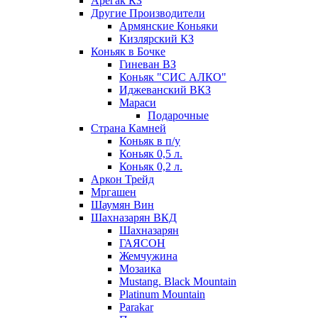
Арегак КЗ
Другие Производители
Армянские Коньяки
Кизлярский КЗ
Коньяк в Бочке
Гиневан ВЗ
Коньяк "СИС АЛКО"
Иджеванский ВКЗ
Мараси
Подарочные
Страна Камней
Коньяк в п/у
Коньяк 0,5 л.
Коньяк 0,2 л.
Аркон Трейд
Мргашен
Шаумян Вин
Шахназарян ВКД
Шахназарян
ГАЯСОН
Жемчужина
Мозаика
Mustang. Black Mountain
Platinum Mountain
Parakar