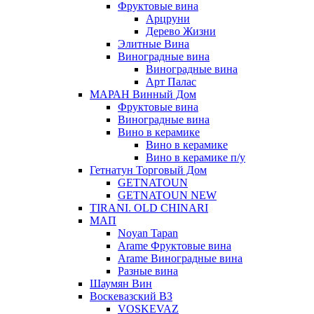
Фруктовые вина
Арцруни
Дерево Жизни
Элитные Вина
Виноградные вина
Виноградные вина
Арт Палас
МАРАН Винный Дом
Фруктовые вина
Виноградные вина
Вино в керамике
Вино в керамике
Вино в керамике п/у
Гетнатун Торговый Дом
GETNATOUN
GETNATOUN NEW
TIRANI. OLD CHINARI
МАП
Noyan Tapan
Arame Фруктовые вина
Arame Виноградные вина
Разные вина
Шаумян Вин
Воскевазский ВЗ
VOSKEVAZ