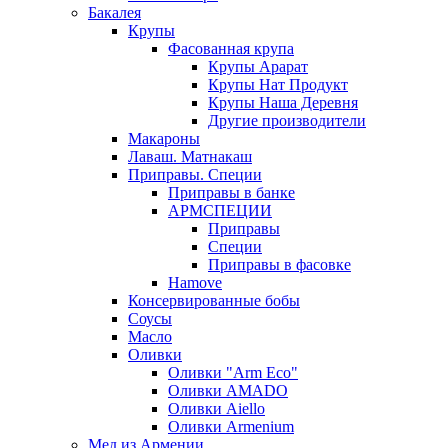
Бакалея
Крупы
Фасованная крупа
Крупы Арарат
Крупы Нат Продукт
Крупы Наша Деревня
Другие производители
Макароны
Лаваш. Матнакаш
Приправы. Специи
Приправы в банке
АРМСПЕЦИИ
Приправы
Специи
Приправы в фасовке
Hamove
Консервированные бобы
Соусы
Масло
Оливки
Оливки "Arm Eco"
Оливки AMADO
Оливки Aiello
Оливки Armenium
Мед из Армении