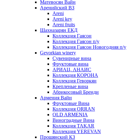
Матевосян Вайн
Аренийский ВЗ
Areni
Areni key
Areni fruits
Шахназарян ЕКД
Коллекция Гаясон
Коллекция Гаясон п/у
Коллекция Гаясон Новогодняя п/у
Gevorkian winery
Сувенирные вина
Фруктовые вина
АРИАЦ. АНАИС
Коллекция КОРОНА
Коллекция Геворкян
Крепленые вина
Абрикосовый Бренди
Армения Вайн
Фруктовые Вина
Коллекция ORRAN
OLD ARMENIA
Виноградные Вина
Коллекция TAKAR
Коллекция YEREVAN
Прошянский КЗ