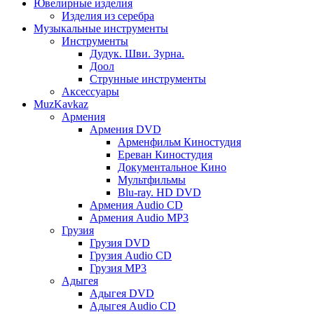
Ювелирные изделия
Изделия из серебра
Музыкальные инструменты
Инструменты
Дудук. Шви. Зурна.
Доол
Струнные инструменты
Аксессуары
MuzKavkaz
Армения
Армения DVD
Арменфильм Киностудия
Ереван Киностудия
Документальное Кино
Мультфильмы
Blu-ray. HD DVD
Армения Audio CD
Армения Audio MP3
Грузия
Грузия DVD
Грузия Audio CD
Грузия MP3
Адыгея
Адыгея DVD
Адыгея Audio CD