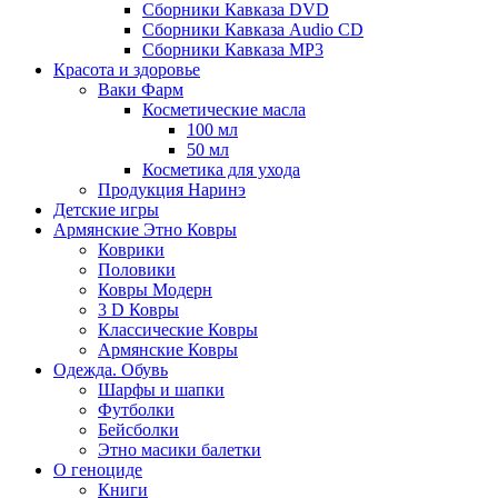
Сборники Кавказа DVD
Сборники Кавказа Audio CD
Сборники Кавказа MP3
Красота и здоровье
Ваки Фарм
Косметические масла
100 мл
50 мл
Косметика для ухода
Продукция Наринэ
Детские игры
Армянские Этно Ковры
Коврики
Половики
Ковры Модерн
3 D Ковры
Классические Ковры
Армянские Ковры
Одежда. Обувь
Шарфы и шапки
Футболки
Бейсболки
Этно масики балетки
О геноциде
Книги