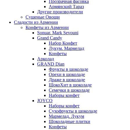
Прозрачная фасовка
Армянский Тараз
Другие производители
Сушеные Овощи
Сладости из Армении
Конфеты из Армении
Sonuar. Mark Sevouni
Grand Candy
Набор Конфет
Лукум. Мармелад
Конфеты
Арколад
GRAND Dian
Фрукты в шоколаде
Орехи в шоколаде
Драже в шоколаде
ШокоХит в шоколаде
Семечки в шоколаде
Наборы конфет
JOYCO
Наборы конфет
Сухофрукты в шоколаде
Мармелад. Лукум
Шоколадные плитки
Конфеты