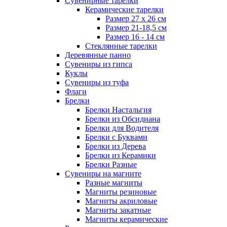
Сувенирные тарелки
Керамические тарелки
Размер 27 х 26 см
Размер 21-18,5 см
Размер 16 - 14 см
Стеклянные тарелки
Деревянные панно
Сувениры из гипса
Куклы
Сувениры из туфа
Флаги
Брелки
Брелки Настальгия
Брелки из Обсидиана
Брелки для Водителя
Брелки с Буквами
Брелки из Дерева
Брелки из Керамики
Брелки Разные
Сувениры на магните
Разные магниты
Магниты резиновые
Магниты акриловые
Магниты закатные
Магниты керамические