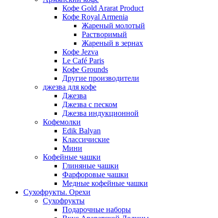
Кофе Gold Ararat Product
Кофе Royal Armenia
Жареный молотый
Растворимый
Жареный в зернах
Кофе Jezva
Le Café Paris
Кофе Grounds
Другие производители
джезва для кофе
Джезва
Джезва с песком
Джезва индукционной
Кофемолки
Edik Balyan
Классичиские
Мини
Кофейные чашки
Глиняные чашки
Фарфоровые чашки
Медные кофейные чашки
Сухофрукты. Орехи
Сухофрукты
Подарочные наборы