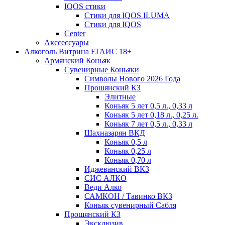
IQOS стики
Стики для IQOS ILUMA
Стики для IQOS
Сenter
Акссессуары
Алкоголь Витрина ЕГАИС 18+
Армянский Коньяк
Сувенирные Коньяки
Символы Нового 2026 Года
Прошянский КЗ
Элитные
Коньяк 5 лет 0,5 л., 0,33 л
Коньяк 5 лет 0,18 л., 0,25 л.
Коньяк 7 лет 0,5 л., 0,33 л
Шахназарян ВКД
Коньяк 0,5 л
Коньяк 0,25 л
Коньяк 0,70 л
Иджеванский ВКЗ
СИС АЛКО
Веди Алко
САМКОН / Тавинко ВКЗ
Коньяк сувенирный Сабля
Прошянский КЗ
Эксклюзив