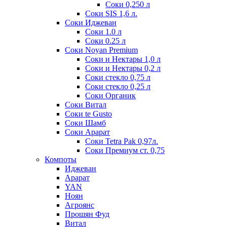
Соки 0,250 л
Соки SIS 1,6 л.
Соки Иджеван
Соки 1.0 л
Соки 0.25 л
Соки Noyan Premium
Соки и Нектары 1,0 л
Соки и Нектары 0,2 л
Соки стекло 0,75 л
Соки стекло 0,25 л
Соки Органик
Соки Витал
Соки te Gusto
Соки Шамб
Соки Арарат
Соки Tetra Pak 0,97л.
Соки Премиум ст. 0,75
Компоты
Иджеван
Арарат
YAN
Ноян
Агроянс
Прошян Фуд
Витал