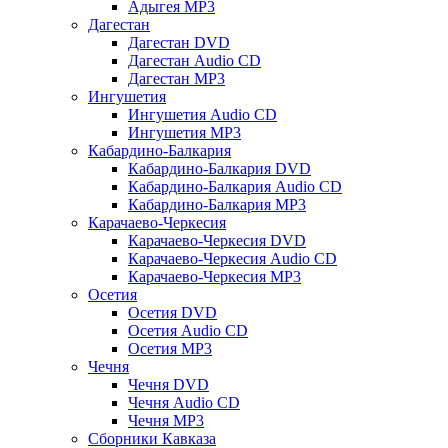
Адыгея MP3
Дагестан
Дагестан DVD
Дагестан Audio CD
Дагестан MP3
Ингушетия
Ингушетия Audio CD
Ингушетия MP3
Кабардино-Балкария
Кабардино-Балкария DVD
Кабардино-Балкария Audio CD
Кабардино-Балкария MP3
Карачаево-Черкесия
Карачаево-Черкесия DVD
Карачаево-Черкесия Audio CD
Карачаево-Черкесия MP3
Осетия
Осетия DVD
Осетия Audio CD
Осетия MP3
Чечня
Чечня DVD
Чечня Audio CD
Чечня MP3
Сборники Кавказа