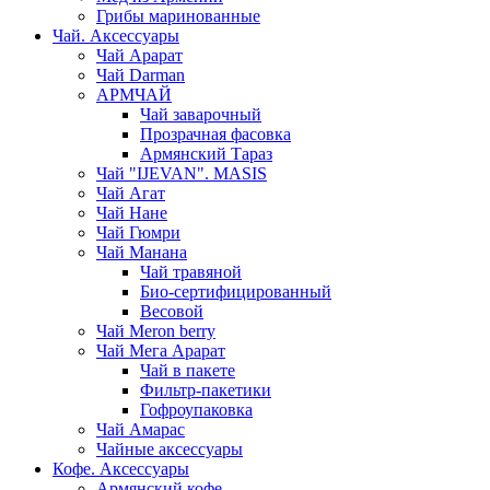
Грибы маринованные
Чай. Аксессуары
Чай Арарат
Чай Darman
АРМЧАЙ
Чай заварочный
Прозрачная фасовка
Армянский Тараз
Чай "IJEVAN". MASIS
Чай Агат
Чай Нане
Чай Гюмри
Чай Манана
Чай травяной
Био-сертифицированный
Весовой
Чай Meron berry
Чай Мега Арарат
Чай в пакете
Фильтр-пакетики
Гофроупаковка
Чай Амарас
Чайные аксессуары
Кофе. Аксессуары
Армянский кофе