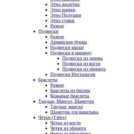
Этно жилетки
Этно шапки
Этно Подушки
Этно сумки
Разное
Подвески
Разное
Армянские буквы
Подвески маски
Подвески в машину
Подвески из дерева
Подвески из кости
Подвески из эбонита
Подвески Ностальгия
Браслеты
Разное
Браслеты из бисера
Кожаные браслеты
Тандыр, Мангал, Шампура
Тандыр, мангал
Шампура для шашлыка
Четки (Тзбех)
Четки из кости
Четки из эбонита
Четки из обсидиана