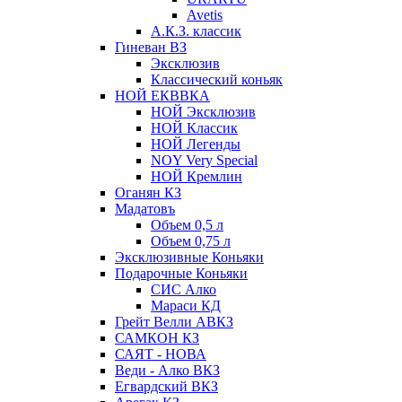
Avetis
А.К.З. классик
Гиневан ВЗ
Эксклюзив
Классический коньяк
НОЙ ЕКВВКА
НОЙ Эксклюзив
НОЙ Классик
НОЙ Легенды
NOY Very Speсial
НОЙ Кремлин
Оганян КЗ
Мадатовъ
Объем 0,5 л
Объем 0,75 л
Эксклюзивные Коньяки
Подарочные Коньяки
СИС Алко
Мараси КД
Грейт Велли АВКЗ
САМКОН КЗ
САЯТ - НОВА
Веди - Алко ВКЗ
Егвардский ВКЗ