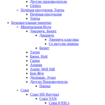
Другие производители
Globex
Печёная продукция. Торты
Печёная продукция
Торты
Безалкогольные напитки
Минеральная Вода
Джермук. Бюрег
Джермук
Джермук классика
Со вкусом лимона
Бюрег
Татни
Бжни. Ной
Гарни
Апаран
Ararat. Well Still
Бон Жур
Дилижан. Зулал
Другие Производители
Dausuz
Соки
Соки SIS Натурал
Соки YAN
Соки 0,930 л