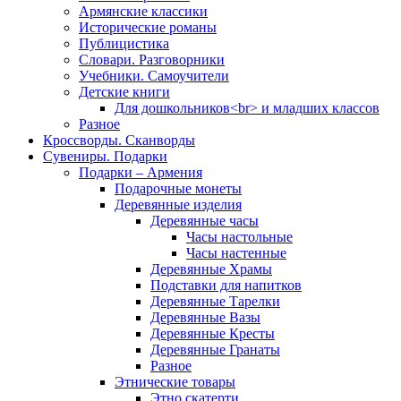
Армянские классики
Исторические романы
Публицистика
Словари. Разговорники
Учебники. Самоучители
Детские книги
Для дошкольников<br> и младших классов
Разное
Кроссворды. Сканворды
Сувениры. Подарки
Подарки – Армения
Подарочные монеты
Деревянные изделия
Деревянные часы
Часы настольные
Часы настенные
Деревянные Храмы
Подставки для напитков
Деревянные Тарелки
Деревянные Вазы
Деревянные Кресты
Деревянные Гранаты
Разное
Этнические товары
Этно скатерти