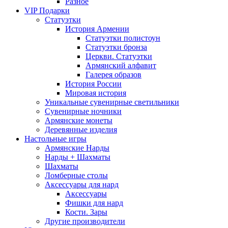
Разное
VIP Подарки
Статуэтки
История Армении
Статуэтки полистоун
Статуэтки бронза
Церкви. Статуэтки
Армянский алфавит
Галерея образов
История России
Мировая история
Уникальные сувенирные светильники
Сувенирные ночники
Армянские монеты
Деревянные изделия
Настольные игры
Армянские Нарды
Нарды + Шахматы
Шахматы
Ломберные столы
Аксессуары для нард
Аксессуары
Фишки для нард
Кости. Зары
Другие производители