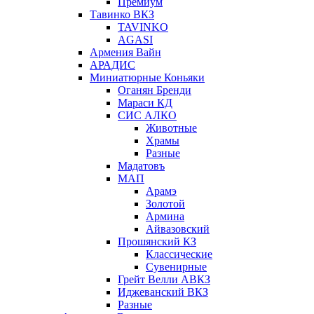
Премиум
Тавинко ВКЗ
TAVINKO
AGASI
Армения Вайн
АРАДИС
Миниатюрные Коньяки
Оганян Бренди
Мараси КД
СИС АЛКО
Животные
Храмы
Разные
Мадатовъ
МАП
Арамэ
Золотой
Армина
Айвазовский
Прошянский КЗ
Классические
Сувенирные
Грейт Велли АВКЗ
Иджеванский ВКЗ
Разные