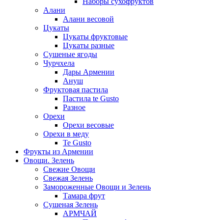
Наборы сухофруктов
Алани
Алани весовой
Цукаты
Цукаты фруктовые
Цукаты разные
Сушеные ягоды
Чурчхела
Дары Армении
Ануш
Фруктовая пастила
Пастила te Gusto
Разное
Орехи
Орехи весовые
Орехи в меду
Te Gusto
Фрукты из Армении
Овощи. Зелень
Свежие Овощи
Свежая Зелень
Замороженные Овощи и Зелень
Тамара фрут
Сушеная Зелень
АРМЧАЙ