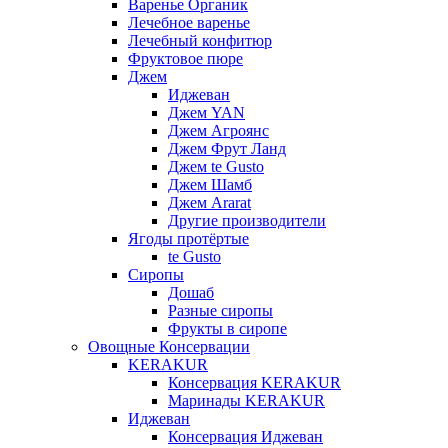
Варенье Органик
Лечебное варенье
Лечебный конфитюр
Фруктовое пюре
Джем
Иджеван
Джем YAN
Джем Агроянс
Джем Фрут Ланд
Джем te Gusto
Джем Шамб
Джем Ararat
Другие производители
Ягоды протёртые
te Gusto
Сиропы
Дошаб
Разные сиропы
Фрукты в сиропе
Овощные Консервации
KERAKUR
Консервация KERAKUR
Маринады KERAKUR
Иджеван
Консервация Иджеван