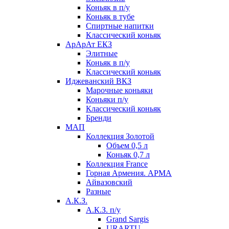
Коньяк в п/у
Коньяк в тубе
Спиртные напитки
Классический коньяк
АрАрАт ЕКЗ
Элитные
Коньяк в п/у
Классический коньяк
Иджеванский ВКЗ
Марочные коньяки
Коньяки п/у
Классический коньяк
Бренди
МАП
Коллекция Золотой
Объем 0,5 л
Коньяк 0,7 л
Коллекция France
Горная Армения. АРМА
Айвазовский
Разные
А.К.З.
А.К.З. п/у
Grand Sargis
URARTU