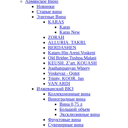
Армянское Вино
Новинки
Старые вина
Элитные Вина
KARAS
Karas
Karas New
ZORAH
ALLURIA. TAKRI.
BERDASHEN
Kataro.Hin Areni.Voskeni
Old Bridge.Tushpa.Malani
KEUSH. Z’art. KOUASH
Jraghatspanyan Winery
Voskevaz - Qotot
Trinity. KOOR. Jan
VAN ARDI
Иджеванский ВКЗ
Коллекционные вина
Виноградные вина
Вина 0,75 л
Большой объем
Эксклюзивные вина
Фруктовые вина
Cувенирные вина