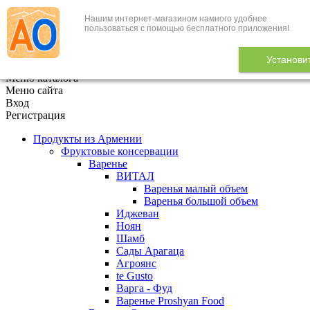
Нашим интернет-магазином намного удобнее
+7 (495) 646-888-1
пользоваться с помощью бесплатного приложения!
В корзине
0
товаров
Установи
x
Меню каталога
Меню сайта
Вход
Регистрация
Продукты из Армении
Фруктовые консервации
Варенье
ВИТАЛ
Варенья малый объем
Варенья большой объем
Иджеван
Ноян
Шамб
Сады Арагаца
Агроянс
te Gusto
Варга - Фуд
Варенье Proshyan Food