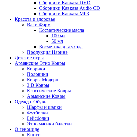
Сборники Кавказа DVD
Сборники Кавказа Audio CD
Сборники Кавказа MP3
Красота и здоровье
Ваки Фарм
Косметические масла
100 мл
50 мл
Косметика для ухода
Продукция Наринэ
Детские игры
Армянские Этно Ковры
Коврики
Половики
Ковры Модерн
3 D Ковры
Классические Ковры
Армянские Ковры
Одежда. Обувь
Шарфы и шапки
Футболки
Бейсболки
Этно масики балетки
О геноциде
Книги