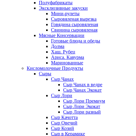
Полуфабрикаты
Эксклюзивные закуски
Мини-рулеты
Сыровяленая вырезка
Говядина сыровяленая
Свинина сыровяленая
Мясные Консервации
Готовые блюда и обеды
Долма
Хаш. Рубец
Ариса. Кавурма
Маринованные
Кисломолочные Продукты
Сыры
Сыр Чанах
Сыр Чанах в ведре
Сыр Чанах Экокат
Сыр Лори
Сыр Лори Премиум
Сыр Лори Экокат
Сыр Лори разный
Сыр Качотта
Сыр Овечий
Сыр Козий
Сыр в Керамике