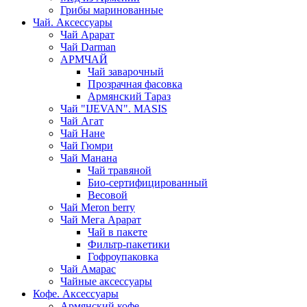
Грибы маринованные
Чай. Аксессуары
Чай Арарат
Чай Darman
АРМЧАЙ
Чай заварочный
Прозрачная фасовка
Армянский Тараз
Чай "IJEVAN". MASIS
Чай Агат
Чай Нане
Чай Гюмри
Чай Манана
Чай травяной
Био-сертифицированный
Весовой
Чай Meron berry
Чай Мега Арарат
Чай в пакете
Фильтр-пакетики
Гофроупаковка
Чай Амарас
Чайные аксессуары
Кофе. Аксессуары
Армянский кофе