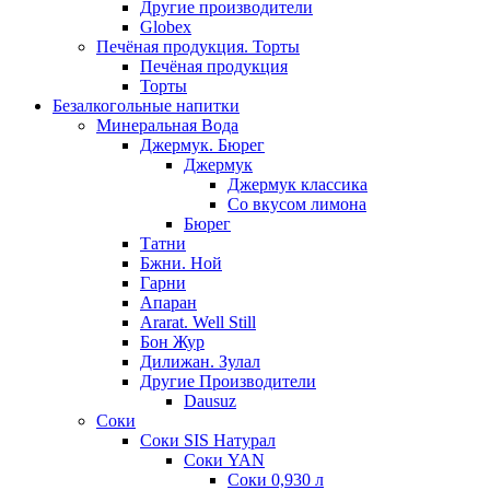
Другие производители
Globex
Печёная продукция. Торты
Печёная продукция
Торты
Безалкогольные напитки
Минеральная Вода
Джермук. Бюрег
Джермук
Джермук классика
Со вкусом лимона
Бюрег
Татни
Бжни. Ной
Гарни
Апаран
Ararat. Well Still
Бон Жур
Дилижан. Зулал
Другие Производители
Dausuz
Соки
Соки SIS Натурал
Соки YAN
Соки 0,930 л