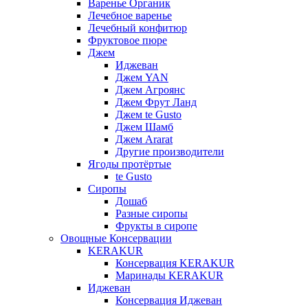
Варенье Органик
Лечебное варенье
Лечебный конфитюр
Фруктовое пюре
Джем
Иджеван
Джем YAN
Джем Агроянс
Джем Фрут Ланд
Джем te Gusto
Джем Шамб
Джем Ararat
Другие производители
Ягоды протёртые
te Gusto
Сиропы
Дошаб
Разные сиропы
Фрукты в сиропе
Овощные Консервации
KERAKUR
Консервация KERAKUR
Маринады KERAKUR
Иджеван
Консервация Иджеван