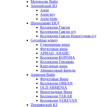
Матевосян Вайн
Аренийский ВЗ
Areni
Areni key
Areni fruits
Шахназарян ЕКД
Коллекция Гаясон
Коллекция Гаясон п/у
Коллекция Гаясон Новогодняя п/у
Gevorkian winery
Сувенирные вина
Фруктовые вина
АРИАЦ. АНАИС
Коллекция КОРОНА
Коллекция Геворкян
Крепленые вина
Абрикосовый Бренди
Армения Вайн
Фруктовые Вина
Коллекция ORRAN
OLD ARMENIA
Виноградные Вина
Коллекция TAKAR
Коллекция YEREVAN
Прошянский КЗ