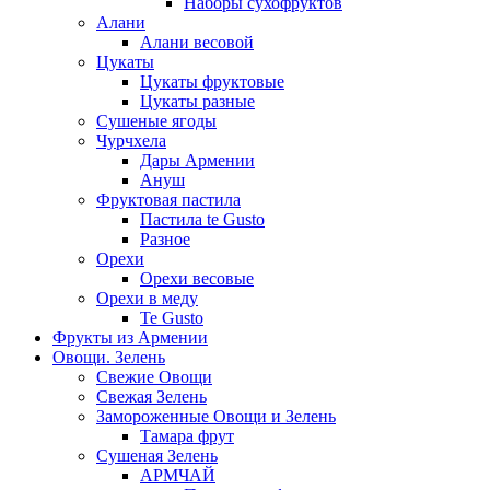
Наборы сухофруктов
Алани
Алани весовой
Цукаты
Цукаты фруктовые
Цукаты разные
Сушеные ягоды
Чурчхела
Дары Армении
Ануш
Фруктовая пастила
Пастила te Gusto
Разное
Орехи
Орехи весовые
Орехи в меду
Te Gusto
Фрукты из Армении
Овощи. Зелень
Свежие Овощи
Свежая Зелень
Замороженные Овощи и Зелень
Тамара фрут
Сушеная Зелень
АРМЧАЙ