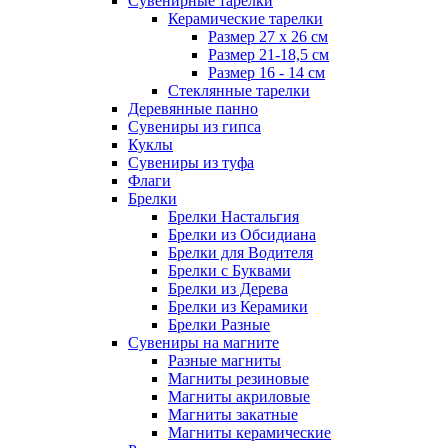
Сувенирные тарелки
Керамические тарелки
Размер 27 х 26 см
Размер 21-18,5 см
Размер 16 - 14 см
Стеклянные тарелки
Деревянные панно
Сувениры из гипса
Куклы
Сувениры из туфа
Флаги
Брелки
Брелки Настальгия
Брелки из Обсидиана
Брелки для Водителя
Брелки с Буквами
Брелки из Дерева
Брелки из Керамики
Брелки Разные
Сувениры на магните
Разные магниты
Магниты резиновые
Магниты акриловые
Магниты закатные
Магниты керамические