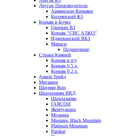
Арегак КЗ
Другие Производители
Армянские Коньяки
Кизлярский КЗ
Коньяк в Бочке
Гиневан ВЗ
Коньяк "СИС АЛКО"
Иджеванский ВКЗ
Мараси
Подарочные
Страна Камней
Коньяк в п/у
Коньяк 0,5 л.
Коньяк 0,2 л.
Аркон Трейд
Мргашен
Шаумян Вин
Шахназарян ВКД
Шахназарян
ГАЯСОН
Жемчужина
Мозаика
Mustang. Black Mountain
Platinum Mountain
Parakar