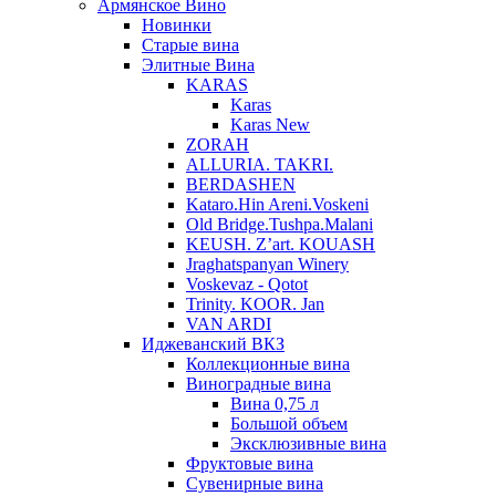
Армянское Вино
Новинки
Старые вина
Элитные Вина
KARAS
Karas
Karas New
ZORAH
ALLURIA. TAKRI.
BERDASHEN
Kataro.Hin Areni.Voskeni
Old Bridge.Tushpa.Malani
KEUSH. Z’art. KOUASH
Jraghatspanyan Winery
Voskevaz - Qotot
Trinity. KOOR. Jan
VAN ARDI
Иджеванский ВКЗ
Коллекционные вина
Виноградные вина
Вина 0,75 л
Большой объем
Эксклюзивные вина
Фруктовые вина
Cувенирные вина