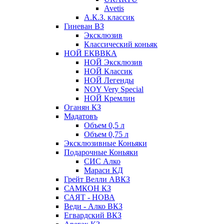
Avetis
А.К.З. классик
Гиневан ВЗ
Эксклюзив
Классический коньяк
НОЙ ЕКВВКА
НОЙ Эксклюзив
НОЙ Классик
НОЙ Легенды
NOY Very Speсial
НОЙ Кремлин
Оганян КЗ
Мадатовъ
Объем 0,5 л
Объем 0,75 л
Эксклюзивные Коньяки
Подарочные Коньяки
СИС Алко
Мараси КД
Грейт Велли АВКЗ
САМКОН КЗ
САЯТ - НОВА
Веди - Алко ВКЗ
Егвардский ВКЗ