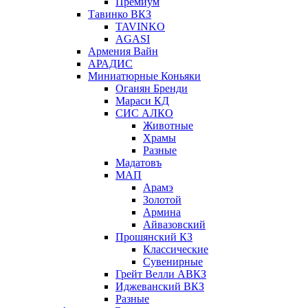
Премиум
Тавинко ВКЗ
TAVINKO
AGASI
Армения Вайн
АРАДИС
Миниатюрные Коньяки
Оганян Бренди
Мараси КД
СИС АЛКО
Животные
Храмы
Разные
Мадатовъ
МАП
Арамэ
Золотой
Армина
Айвазовский
Прошянский КЗ
Классические
Сувенирные
Грейт Велли АВКЗ
Иджеванский ВКЗ
Разные