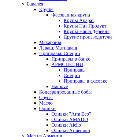
Бакалея
Крупы
Фасованная крупа
Крупы Арарат
Крупы Нат Продукт
Крупы Наша Деревня
Другие производители
Макароны
Лаваш. Матнакаш
Приправы. Специи
Приправы в банке
АРМСПЕЦИИ
Приправы
Специи
Приправы в фасовке
Hamove
Консервированные бобы
Соусы
Масло
Оливки
Оливки "Arm Eco"
Оливки AMADO
Оливки Aiello
Оливки Armenium
Мед из Армении