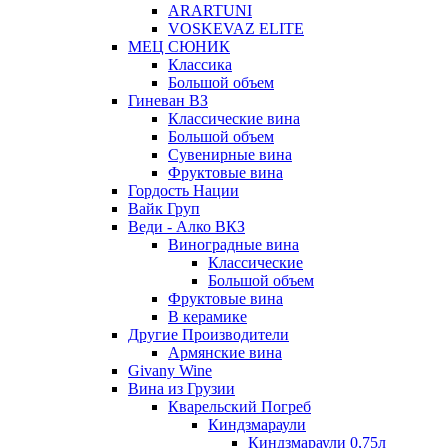
ARARTUNI
VOSKEVAZ ELITE
МЕЦ СЮНИК
Классика
Большой объем
Гиневан ВЗ
Классические вина
Большой объем
Сувенирные вина
Фруктовые вина
Гордость Нации
Вайк Груп
Веди - Алко ВКЗ
Виноградные вина
Классические
Большой объем
Фруктовые вина
В керамике
Другие Производители
Армянские вина
Givany Wine
Вина из Грузии
Кварельский Погреб
Киндзмараули
Киндзмараули 0,75л