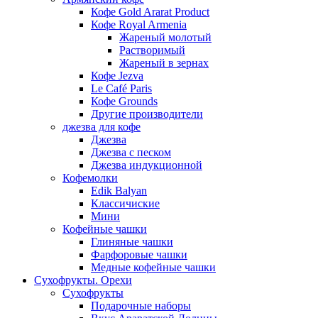
Кофе Gold Ararat Product
Кофе Royal Armenia
Жареный молотый
Растворимый
Жареный в зернах
Кофе Jezva
Le Café Paris
Кофе Grounds
Другие производители
джезва для кофе
Джезва
Джезва с песком
Джезва индукционной
Кофемолки
Edik Balyan
Классичиские
Мини
Кофейные чашки
Глиняные чашки
Фарфоровые чашки
Медные кофейные чашки
Сухофрукты. Орехи
Сухофрукты
Подарочные наборы