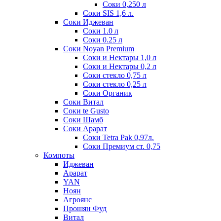
Соки 0,250 л
Соки SIS 1,6 л.
Соки Иджеван
Соки 1.0 л
Соки 0.25 л
Соки Noyan Premium
Соки и Нектары 1,0 л
Соки и Нектары 0,2 л
Соки стекло 0,75 л
Соки стекло 0,25 л
Соки Органик
Соки Витал
Соки te Gusto
Соки Шамб
Соки Арарат
Соки Tetra Pak 0,97л.
Соки Премиум ст. 0,75
Компоты
Иджеван
Арарат
YAN
Ноян
Агроянс
Прошян Фуд
Витал