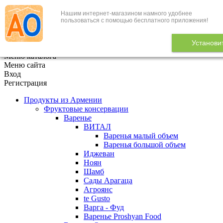
Нашим интернет-магазином намного удобнее
+7 (495) 646-888-1
пользоваться с помощью бесплатного приложения!
В корзине
0
товаров
Установи
x
Меню каталога
Меню сайта
Вход
Регистрация
Продукты из Армении
Фруктовые консервации
Варенье
ВИТАЛ
Варенья малый объем
Варенья большой объем
Иджеван
Ноян
Шамб
Сады Арагаца
Агроянс
te Gusto
Варга - Фуд
Варенье Proshyan Food