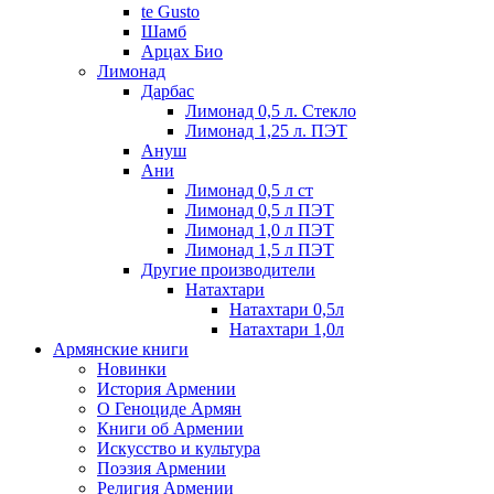
te Gusto
Шамб
Арцах Био
Лимонад
Дарбас
Лимонад 0,5 л. Стекло
Лимонад 1,25 л. ПЭТ
Ануш
Ани
Лимонад 0,5 л ст
Лимонад 0,5 л ПЭТ
Лимонад 1,0 л ПЭТ
Лимонад 1,5 л ПЭТ
Другие производители
Натахтари
Натахтари 0,5л
Натахтари 1,0л
Армянские книги
Новинки
История Армении
О Геноциде Армян
Книги об Армении
Иcкусство и культура
Поэзия Армении
Религия Армении