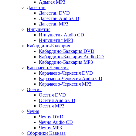
Адыгея MP3
Дагестан
Дагестан DVD
Дагестан Audio CD
Дагестан MP3
Ингушетия
Ингушетия Audio CD
Ингушетия MP3
Кабардино-Балкария
Кабардино-Балкария DVD
Кабардино-Балкария Audio CD
Кабардино-Балкария MP3
Карачаево-Черкесия
Карачаево-Черкесия DVD
Карачаево-Черкесия Audio CD
Карачаево-Черкесия MP3
Осетия
Осетия DVD
Осетия Audio CD
Осетия MP3
Чечня
Чечня DVD
Чечня Audio CD
Чечня MP3
Сборники Кавказа