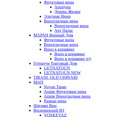
Фруктовые вина
Арцруни
Дерево Жизни
Элитные Вина
Виноградные вина
Виноградные вина
Арт Палас
МАРАН Винный Дом
Фруктовые вина
Виноградные вина
Вино в керамике
Вино в керамике
Вино в керамике п/у
Гетнатун Торговый Дом
GETNATOUN
GETNATOUN NEW
TIRANI. OLD CHINARI
МАП
Noyan Tapan
Arame Фруктовые вина
Arame Виноградные вина
Разные вина
Шаумян Вин
Воскевазский ВЗ
VOSKEVAZ