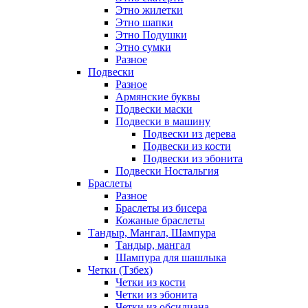
Этно жилетки
Этно шапки
Этно Подушки
Этно сумки
Разное
Подвески
Разное
Армянские буквы
Подвески маски
Подвески в машину
Подвески из дерева
Подвески из кости
Подвески из эбонита
Подвески Ностальгия
Браслеты
Разное
Браслеты из бисера
Кожаные браслеты
Тандыр, Мангал, Шампура
Тандыр, мангал
Шампура для шашлыка
Четки (Тзбех)
Четки из кости
Четки из эбонита
Четки из обсидиана