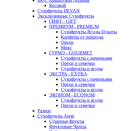
Вкус Араратской Долины
Весовой
Сухофрукты IJEVAN
Эксклюзивные Сухофрукты
ГИФТ - GIFT
ПРЕМИУМ - PREMIUM
Сухофрукты Ягоды Цукаты
Конфеты от природы
Орехи
Микс
ГУРМЭ - GOURMET
Сухофрукты с начинками
Орехи и семечки
Сухофрукты и ягоды
ЭКСТРА - EXTRA
Сухофрукты с начинками
Орехи и семечки
Сухофрукты и ягоды
ЭКОНОМ - ECONOM
Сухофрукты и ягоды
Орехи и семечки
Разное
Сухофрукты Aregi
Сушеные фрукты
Фруктовые Чипсы