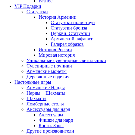
Разное
VIP Подарки
Статуэтки
История Армении
Статуэтки полистоун
Статуэтки бронза
Церкви. Статуэтки
Армянский алфавит
Галерея образов
История России
Мировая история
Уникальные сувенирные светильники
Сувенирные ночники
Армянские монеты
Деревянные изделия
Настольные игры
Армянские Нарды
Нарды + Шахматы
Шахматы
Ломберные столы
Аксессуары для нард
Аксессуары
Фишки для нард
Кости. Зары
Другие производители