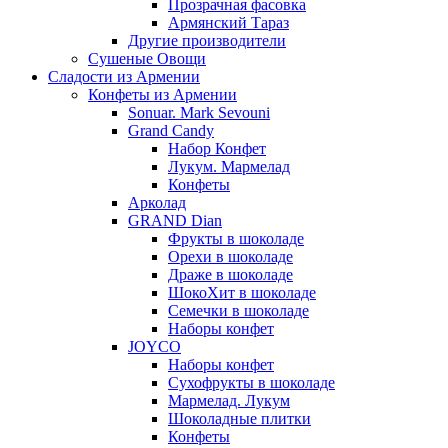
Прозрачная фасовка
Армянский Тараз
Другие производители
Сушеные Овощи
Сладости из Армении
Конфеты из Армении
Sonuar. Mark Sevouni
Grand Candy
Набор Конфет
Лукум. Мармелад
Конфеты
Арколад
GRAND Dian
Фрукты в шоколаде
Орехи в шоколаде
Драже в шоколаде
ШокоХит в шоколаде
Семечки в шоколаде
Наборы конфет
JOYCO
Наборы конфет
Сухофрукты в шоколаде
Мармелад. Лукум
Шоколадные плитки
Конфеты