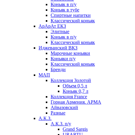
Коньяк в п/у
Коньяк в тубе
Спиртные напитки
Классический коньяк
АрАрАт ЕКЗ
Элитные
Коньяк в п/у
Классический коньяк
Иджеванский ВКЗ
Марочные коньяки
Коньяки п/у
Классический коньяк
Бренди
МАП
Коллекция Золотой
Объем 0,5 л
Коньяк 0,7 л
Коллекция France
Горная Армения. АРМА
Айвазовский
Разные
А.К.З.
А.К.З. п/у
Grand Sargis
URARTU