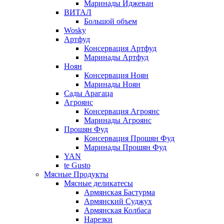
Маринады Иджеван
ВИТАЛ
Большой объем
Wosky
Артфуд
Консервация Артфуд
Маринады Артфуд
Ноян
Консервация Ноян
Маринады Ноян
Сады Арагаца
Агроянс
Консервация Агроянс
Маринады Агроянс
Прошян Фуд
Консервация Прошян Фуд
Маринады Прошян Фуд
YAN
te Gusto
Мясные Продукты
Мясные деликатесы
Армянская Бастурма
Армянский Суджух
Армянская Колбаса
Нарезки