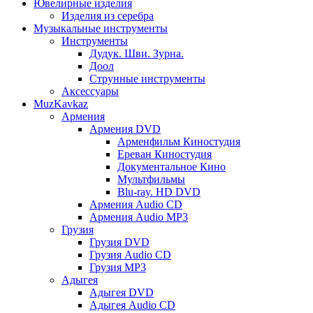
Ювелирные изделия
Изделия из серебра
Музыкальные инструменты
Инструменты
Дудук. Шви. Зурна.
Доол
Струнные инструменты
Аксессуары
MuzKavkaz
Армения
Армения DVD
Арменфильм Киностудия
Ереван Киностудия
Документальное Кино
Мультфильмы
Blu-ray. HD DVD
Армения Audio CD
Армения Audio MP3
Грузия
Грузия DVD
Грузия Audio CD
Грузия MP3
Адыгея
Адыгея DVD
Адыгея Audio CD