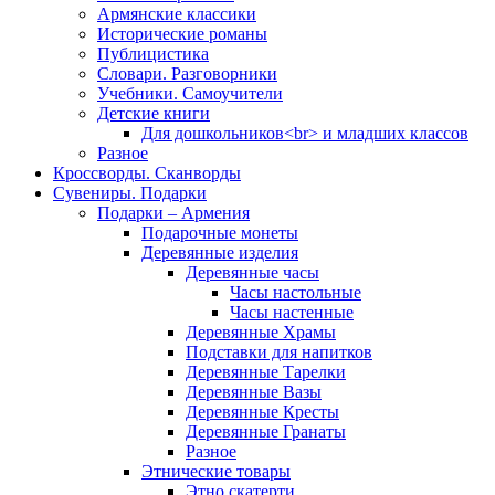
Армянские классики
Исторические романы
Публицистика
Словари. Разговорники
Учебники. Самоучители
Детские книги
Для дошкольников<br> и младших классов
Разное
Кроссворды. Сканворды
Сувениры. Подарки
Подарки – Армения
Подарочные монеты
Деревянные изделия
Деревянные часы
Часы настольные
Часы настенные
Деревянные Храмы
Подставки для напитков
Деревянные Тарелки
Деревянные Вазы
Деревянные Кресты
Деревянные Гранаты
Разное
Этнические товары
Этно скатерти