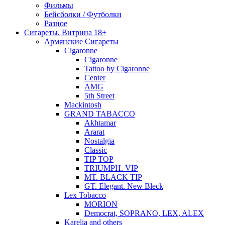
Фильмы
Бейсболки / Футболки
Разное
Сигареты. Витрина 18+
Армянские Сигареты
Cigaronne
Cigaronne
Tattoo by Cigaronne
Center
AMG
5th Street
Mackintosh
GRAND TABACCO
Akhtamar
Ararat
Nostalgia
Classic
TIP TOP
TRIUMPH. VIP
MT. BLACK TIP
GT. Elegant. New Bleck
Lex Tobacco
MORION
Democrat, SOPRANO, LEX, ALEX
Karelia and others