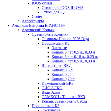
IQOS стики
Стики для IQOS ILUMA
Стики для IQOS
Сenter
Акссессуары
Алкоголь Витрина ЕГАИС 18+
Армянский Коньяк
Сувенирные Коньяки
Символы Нового 2026 Года
Прошянский КЗ
Элитные
Коньяк 5 лет 0,5 л., 0,33 л
Коньяк 5 лет 0,18 л., 0,25 л.
Коньяк 7 лет 0,5 л., 0,33 л
Шахназарян ВКД
Коньяк 0,5 л
Коньяк 0,25 л
Коньяк 0,70 л
Иджеванский ВКЗ
СИС АЛКО
Веди Алко
САМКОН / Тавинко ВКЗ
Коньяк сувенирный Сабля
Прошянский КЗ
Эксклюзив