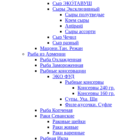
Сыр ЭКОТАВУШ
Сыры Эксклюзивный
Сыры полутведые
Крем сыры
Antipasti
Сыры ассорти
Сыр Чечил
Сыр разный
Мацони.Тан. Режан
Рыба из Армении
Рыба Охлажденная
Рыба Замороженная
Рыбные консервации
ЭКО ФУД
Рыбные консервы
Консервы 240 гр.
Консервы 160 гр.
Супы. Уха. Щи
Филе-кусочки. Суфле
Рыба Копченая
Раки Севанские
Раковые шейки
Раки живые
Раки варенные
Рыбная Икра