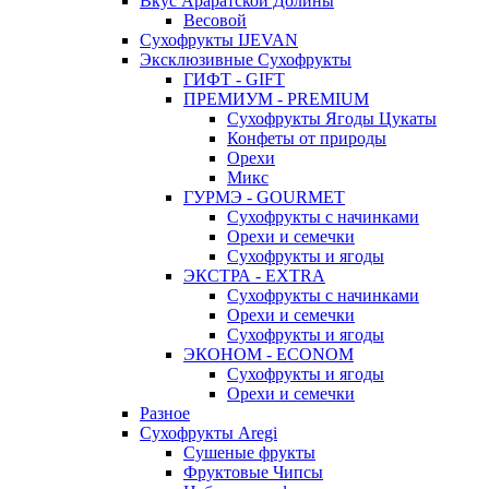
Вкус Араратской Долины
Весовой
Сухофрукты IJEVAN
Эксклюзивные Сухофрукты
ГИФТ - GIFT
ПРЕМИУМ - PREMIUM
Сухофрукты Ягоды Цукаты
Конфеты от природы
Орехи
Микс
ГУРМЭ - GOURMET
Сухофрукты с начинками
Орехи и семечки
Сухофрукты и ягоды
ЭКСТРА - EXTRA
Сухофрукты с начинками
Орехи и семечки
Сухофрукты и ягоды
ЭКОНОМ - ECONOM
Сухофрукты и ягоды
Орехи и семечки
Разное
Сухофрукты Aregi
Сушеные фрукты
Фруктовые Чипсы