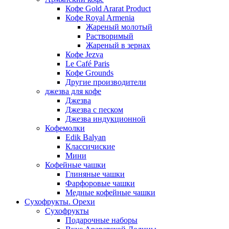
Кофе Gold Ararat Product
Кофе Royal Armenia
Жареный молотый
Растворимый
Жареный в зернах
Кофе Jezva
Le Café Paris
Кофе Grounds
Другие производители
джезва для кофе
Джезва
Джезва с песком
Джезва индукционной
Кофемолки
Edik Balyan
Классичиские
Мини
Кофейные чашки
Глиняные чашки
Фарфоровые чашки
Медные кофейные чашки
Сухофрукты. Орехи
Сухофрукты
Подарочные наборы