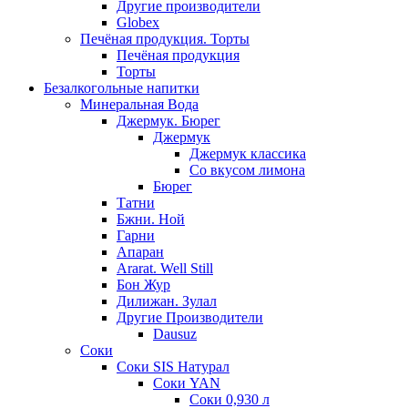
Другие производители
Globex
Печёная продукция. Торты
Печёная продукция
Торты
Безалкогольные напитки
Минеральная Вода
Джермук. Бюрег
Джермук
Джермук классика
Со вкусом лимона
Бюрег
Татни
Бжни. Ной
Гарни
Апаран
Ararat. Well Still
Бон Жур
Дилижан. Зулал
Другие Производители
Dausuz
Соки
Соки SIS Натурал
Соки YAN
Соки 0,930 л