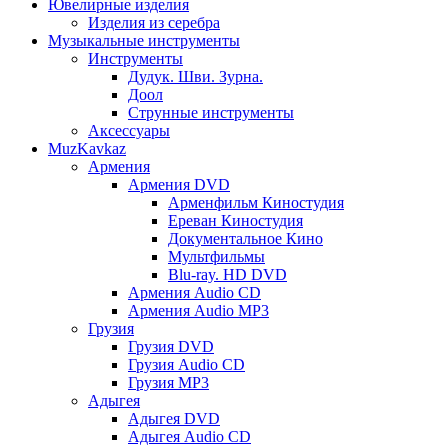
Ювелирные изделия
Изделия из серебра
Музыкальные инструменты
Инструменты
Дудук. Шви. Зурна.
Доол
Струнные инструменты
Аксессуары
MuzKavkaz
Армения
Армения DVD
Арменфильм Киностудия
Ереван Киностудия
Документальное Кино
Мультфильмы
Blu-ray. HD DVD
Армения Audio CD
Армения Audio MP3
Грузия
Грузия DVD
Грузия Audio CD
Грузия MP3
Адыгея
Адыгея DVD
Адыгея Audio CD