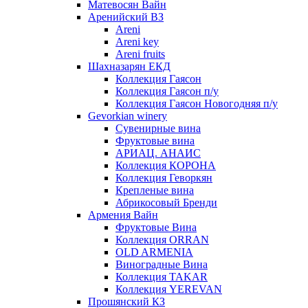
Матевосян Вайн
Аренийский ВЗ
Areni
Areni key
Areni fruits
Шахназарян ЕКД
Коллекция Гаясон
Коллекция Гаясон п/у
Коллекция Гаясон Новогодняя п/у
Gevorkian winery
Сувенирные вина
Фруктовые вина
АРИАЦ. АНАИС
Коллекция КОРОНА
Коллекция Геворкян
Крепленые вина
Абрикосовый Бренди
Армения Вайн
Фруктовые Вина
Коллекция ORRAN
OLD ARMENIA
Виноградные Вина
Коллекция TAKAR
Коллекция YEREVAN
Прошянский КЗ