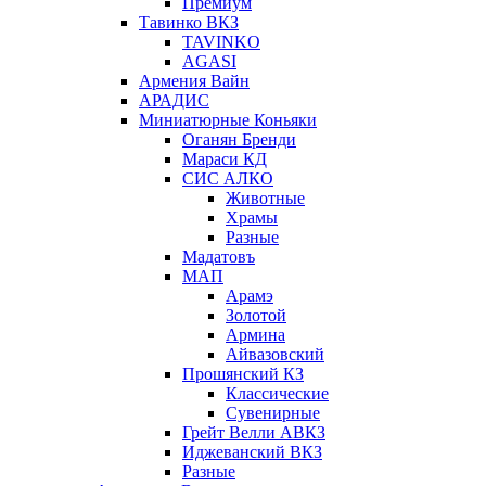
Премиум
Тавинко ВКЗ
TAVINKO
AGASI
Армения Вайн
АРАДИС
Миниатюрные Коньяки
Оганян Бренди
Мараси КД
СИС АЛКО
Животные
Храмы
Разные
Мадатовъ
МАП
Арамэ
Золотой
Армина
Айвазовский
Прошянский КЗ
Классические
Сувенирные
Грейт Велли АВКЗ
Иджеванский ВКЗ
Разные