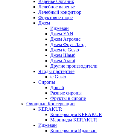
Варенье Органик
Лечебное варенье
Лечебный конфитюр
Фруктовое пюре
Джем
Иджеван
Джем YAN
Джем Агроянс
Джем Фрут Ланд
Джем te Gusto
Джем Шамб
Джем Ararat
Другие производители
Ягоды протёртые
te Gusto
Сиропы
Дошаб
Разные сиропы
Фрукты в сиропе
Овощные Консервации
KERAKUR
Консервация KERAKUR
Маринады KERAKUR
Иджеван
Консервация Иджеван