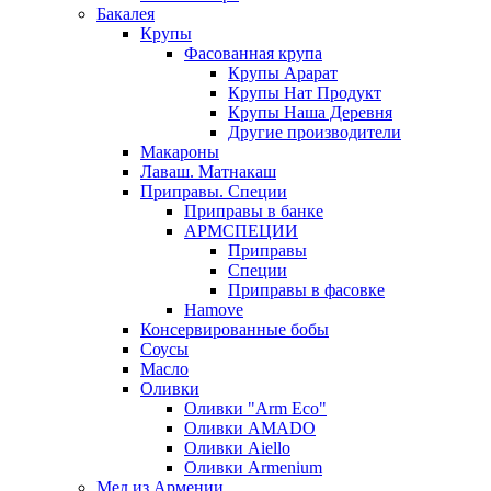
Бакалея
Крупы
Фасованная крупа
Крупы Арарат
Крупы Нат Продукт
Крупы Наша Деревня
Другие производители
Макароны
Лаваш. Матнакаш
Приправы. Специи
Приправы в банке
АРМСПЕЦИИ
Приправы
Специи
Приправы в фасовке
Hamove
Консервированные бобы
Соусы
Масло
Оливки
Оливки "Arm Eco"
Оливки AMADO
Оливки Aiello
Оливки Armenium
Мед из Армении