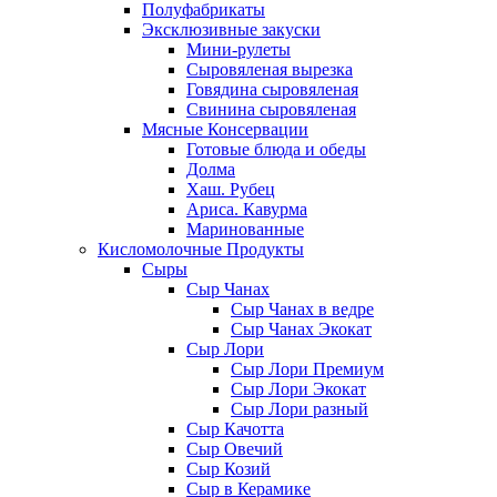
Полуфабрикаты
Эксклюзивные закуски
Мини-рулеты
Сыровяленая вырезка
Говядина сыровяленая
Свинина сыровяленая
Мясные Консервации
Готовые блюда и обеды
Долма
Хаш. Рубец
Ариса. Кавурма
Маринованные
Кисломолочные Продукты
Сыры
Сыр Чанах
Сыр Чанах в ведре
Сыр Чанах Экокат
Сыр Лори
Сыр Лори Премиум
Сыр Лори Экокат
Сыр Лори разный
Сыр Качотта
Сыр Овечий
Сыр Козий
Сыр в Керамике