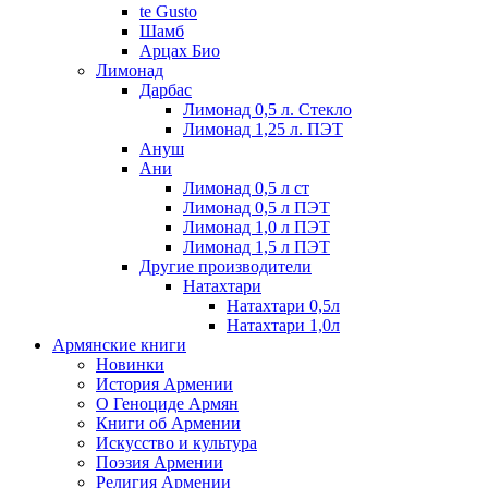
te Gusto
Шамб
Арцах Био
Лимонад
Дарбас
Лимонад 0,5 л. Стекло
Лимонад 1,25 л. ПЭТ
Ануш
Ани
Лимонад 0,5 л ст
Лимонад 0,5 л ПЭТ
Лимонад 1,0 л ПЭТ
Лимонад 1,5 л ПЭТ
Другие производители
Натахтари
Натахтари 0,5л
Натахтари 1,0л
Армянские книги
Новинки
История Армении
О Геноциде Армян
Книги об Армении
Иcкусство и культура
Поэзия Армении
Религия Армении