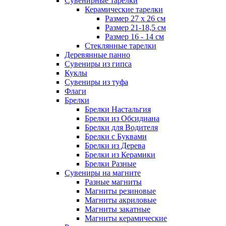
Сувенирные тарелки
Керамические тарелки
Размер 27 х 26 см
Размер 21-18,5 см
Размер 16 - 14 см
Стеклянные тарелки
Деревянные панно
Сувениры из гипса
Куклы
Сувениры из туфа
Флаги
Брелки
Брелки Настальгия
Брелки из Обсидиана
Брелки для Водителя
Брелки с Буквами
Брелки из Дерева
Брелки из Керамики
Брелки Разные
Сувениры на магните
Разные магниты
Магниты резиновые
Магниты акриловые
Магниты закатные
Магниты керамические