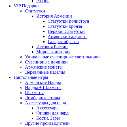
Разное
VIP Подарки
Статуэтки
История Армении
Статуэтки полистоун
Статуэтки бронза
Церкви. Статуэтки
Армянский алфавит
Галерея образов
История России
Мировая история
Уникальные сувенирные светильники
Сувенирные ночники
Армянские монеты
Деревянные изделия
Настольные игры
Армянские Нарды
Нарды + Шахматы
Шахматы
Ломберные столы
Аксессуары для нард
Аксессуары
Фишки для нард
Кости. Зары
Другие производители