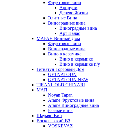
Фруктовые вина
Арцруни
Дерево Жизни
Элитные Вина
Виноградные вина
Виноградные вина
Арт Палас
МАРАН Винный Дом
Фруктовые вина
Виноградные вина
Вино в керамике
Вино в керамике
Вино в керамике п/у
Гетнатун Торговый Дом
GETNATOUN
GETNATOUN NEW
TIRANI. OLD CHINARI
МАП
Noyan Tapan
Arame Фруктовые вина
Arame Виноградные вина
Разные вина
Шаумян Вин
Воскевазский ВЗ
VOSKEVAZ