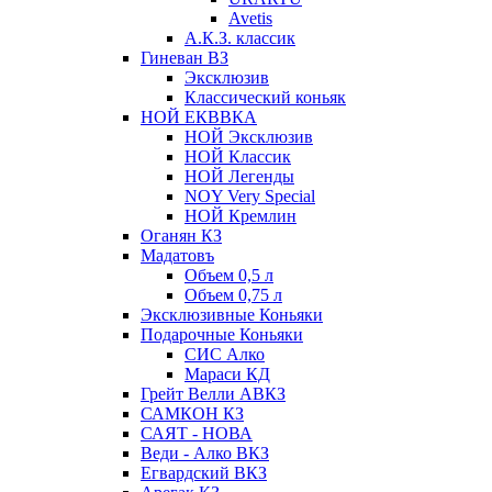
Avetis
А.К.З. классик
Гиневан ВЗ
Эксклюзив
Классический коньяк
НОЙ ЕКВВКА
НОЙ Эксклюзив
НОЙ Классик
НОЙ Легенды
NOY Very Speсial
НОЙ Кремлин
Оганян КЗ
Мадатовъ
Объем 0,5 л
Объем 0,75 л
Эксклюзивные Коньяки
Подарочные Коньяки
СИС Алко
Мараси КД
Грейт Велли АВКЗ
САМКОН КЗ
САЯТ - НОВА
Веди - Алко ВКЗ
Егвардский ВКЗ