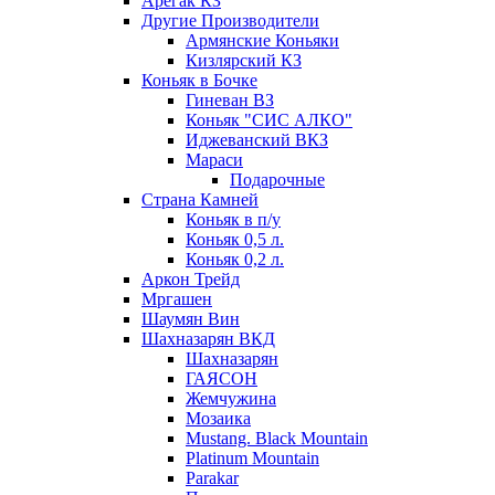
Арегак КЗ
Другие Производители
Армянские Коньяки
Кизлярский КЗ
Коньяк в Бочке
Гиневан ВЗ
Коньяк "СИС АЛКО"
Иджеванский ВКЗ
Мараси
Подарочные
Страна Камней
Коньяк в п/у
Коньяк 0,5 л.
Коньяк 0,2 л.
Аркон Трейд
Мргашен
Шаумян Вин
Шахназарян ВКД
Шахназарян
ГАЯСОН
Жемчужина
Мозаика
Mustang. Black Mountain
Platinum Mountain
Parakar