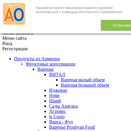
Нашим интернет-магазином намного удобнее
+7 (495) 646-888-1
пользоваться с помощью бесплатного приложения!
В корзине
0
товаров
Установи
x
Меню каталога
Меню сайта
Вход
Регистрация
Продукты из Армении
Фруктовые консервации
Варенье
ВИТАЛ
Варенья малый объем
Варенья большой объем
Иджеван
Ноян
Шамб
Сады Арагаца
Агроянс
te Gusto
Варга - Фуд
Варенье Proshyan Food