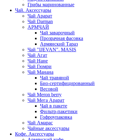
Грибы маринованные
Чай. Аксессуары
Чай Арарат
Чай Darman
АРМЧАЙ
Чай заварочный
Прозрачная фасовка
Армянский Тараз
Чай "IJEVAN". MASIS
Чай Агат
Чай Нане
Чай Гюмри
Чай Манана
Чай травяной
Био-сертифицированный
Весовой
Чай Meron berry
Чай Мега Арарат
Чай в пакете
Фильтр-пакетики
Гофроупаковка
Чай Амарас
Чайные аксессуары
Кофе. Аксессуары
Армянский кофе