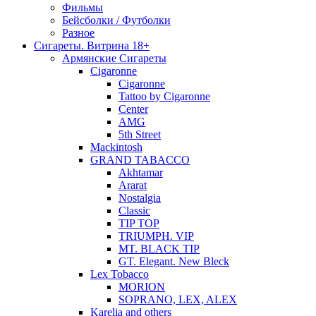
Фильмы
Бейсболки / Футболки
Разное
Сигареты. Витрина 18+
Армянские Сигареты
Cigaronne
Cigaronne
Tattoo by Cigaronne
Center
AMG
5th Street
Mackintosh
GRAND TABACCO
Akhtamar
Ararat
Nostalgia
Classic
TIP TOP
TRIUMPH. VIP
MT. BLACK TIP
GT. Elegant. New Bleck
Lex Tobacco
MORION
SOPRANO, LEX, ALEX
Karelia and others