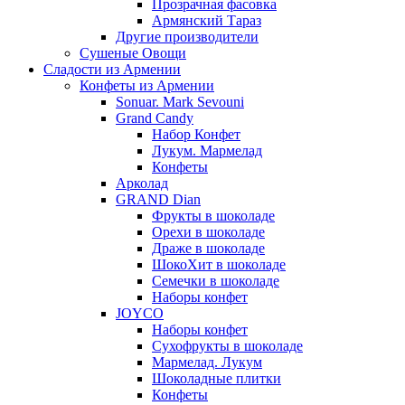
Прозрачная фасовка
Армянский Тараз
Другие производители
Сушеные Овощи
Сладости из Армении
Конфеты из Армении
Sonuar. Mark Sevouni
Grand Candy
Набор Конфет
Лукум. Мармелад
Конфеты
Арколад
GRAND Dian
Фрукты в шоколаде
Орехи в шоколаде
Драже в шоколаде
ШокоХит в шоколаде
Семечки в шоколаде
Наборы конфет
JOYCO
Наборы конфет
Сухофрукты в шоколаде
Мармелад. Лукум
Шоколадные плитки
Конфеты