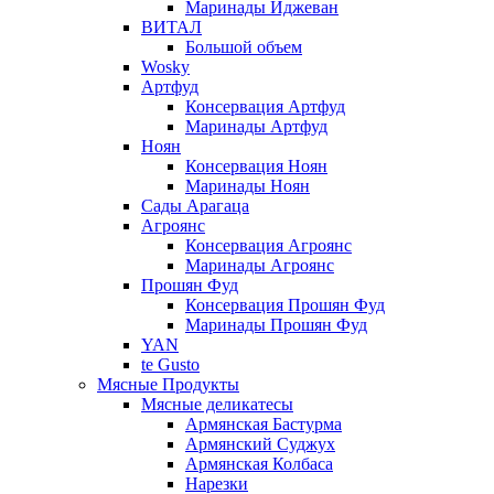
Маринады Иджеван
ВИТАЛ
Большой объем
Wosky
Артфуд
Консервация Артфуд
Маринады Артфуд
Ноян
Консервация Ноян
Маринады Ноян
Сады Арагаца
Агроянс
Консервация Агроянс
Маринады Агроянс
Прошян Фуд
Консервация Прошян Фуд
Маринады Прошян Фуд
YAN
te Gusto
Мясные Продукты
Мясные деликатесы
Армянская Бастурма
Армянский Суджух
Армянская Колбаса
Нарезки