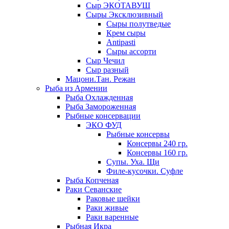
Сыр ЭКОТАВУШ
Сыры Эксклюзивный
Сыры полутведые
Крем сыры
Antipasti
Сыры ассорти
Сыр Чечил
Сыр разный
Мацони.Тан. Режан
Рыба из Армении
Рыба Охлажденная
Рыба Замороженная
Рыбные консервации
ЭКО ФУД
Рыбные консервы
Консервы 240 гр.
Консервы 160 гр.
Супы. Уха. Щи
Филе-кусочки. Суфле
Рыба Копченая
Раки Севанские
Раковые шейки
Раки живые
Раки варенные
Рыбная Икра