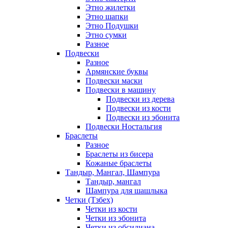
Этно жилетки
Этно шапки
Этно Подушки
Этно сумки
Разное
Подвески
Разное
Армянские буквы
Подвески маски
Подвески в машину
Подвески из дерева
Подвески из кости
Подвески из эбонита
Подвески Ностальгия
Браслеты
Разное
Браслеты из бисера
Кожаные браслеты
Тандыр, Мангал, Шампура
Тандыр, мангал
Шампура для шашлыка
Четки (Тзбех)
Четки из кости
Четки из эбонита
Четки из обсидиана