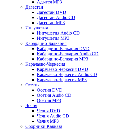
Адыгея MP3
Дагестан
Дагестан DVD
Дагестан Audio CD
Дагестан MP3
Ингушетия
Ингушетия Audio CD
Ингушетия MP3
Кабардино-Балкария
Кабардино-Балкария DVD
Кабардино-Балкария Audio CD
Кабардино-Балкария MP3
Карачаево-Черкесия
Карачаево-Черкесия DVD
Карачаево-Черкесия Audio CD
Карачаево-Черкесия MP3
Осетия
Осетия DVD
Осетия Audio CD
Осетия MP3
Чечня
Чечня DVD
Чечня Audio CD
Чечня MP3
Сборники Кавказа