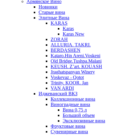
Армянское Вино
Новинки
Старые вина
Элитные Вина
KARAS
Karas
Karas New
ZORAH
ALLURIA. TAKRI.
BERDASHEN
Kataro.Hin Areni.Voskeni
Old Bridge.Tushpa.Malani
KEUSH. Z’art. KOUASH
Jraghatspanyan Winery
Voskevaz - Qotot
Trinity. KOOR. Jan
VAN ARDI
Иджеванский ВКЗ
Коллекционные вина
Виноградные вина
Вина 0,75 л
Большой объем
Эксклюзивные вина
Фруктовые вина
Cувенирные вина