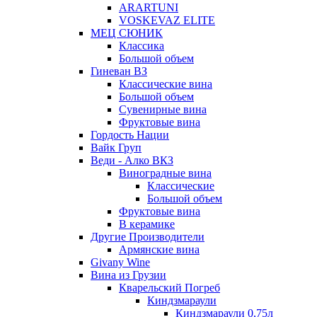
ARARTUNI
VOSKEVAZ ELITE
МЕЦ СЮНИК
Классика
Большой объем
Гиневан ВЗ
Классические вина
Большой объем
Сувенирные вина
Фруктовые вина
Гордость Нации
Вайк Груп
Веди - Алко ВКЗ
Виноградные вина
Классические
Большой объем
Фруктовые вина
В керамике
Другие Производители
Армянские вина
Givany Wine
Вина из Грузии
Кварельский Погреб
Киндзмараули
Киндзмараули 0,75л