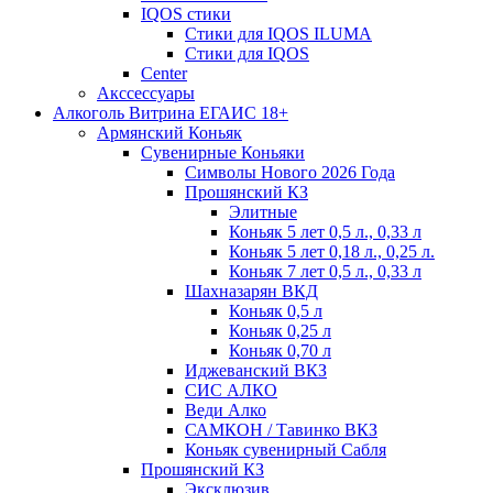
IQOS стики
Стики для IQOS ILUMA
Стики для IQOS
Сenter
Акссессуары
Алкоголь Витрина ЕГАИС 18+
Армянский Коньяк
Сувенирные Коньяки
Символы Нового 2026 Года
Прошянский КЗ
Элитные
Коньяк 5 лет 0,5 л., 0,33 л
Коньяк 5 лет 0,18 л., 0,25 л.
Коньяк 7 лет 0,5 л., 0,33 л
Шахназарян ВКД
Коньяк 0,5 л
Коньяк 0,25 л
Коньяк 0,70 л
Иджеванский ВКЗ
СИС АЛКО
Веди Алко
САМКОН / Тавинко ВКЗ
Коньяк сувенирный Сабля
Прошянский КЗ
Эксклюзив