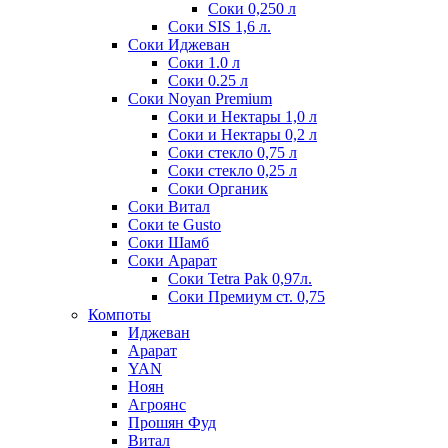
Соки 0,250 л
Соки SIS 1,6 л.
Соки Иджеван
Соки 1.0 л
Соки 0.25 л
Соки Noyan Premium
Соки и Нектары 1,0 л
Соки и Нектары 0,2 л
Соки стекло 0,75 л
Соки стекло 0,25 л
Соки Органик
Соки Витал
Соки te Gusto
Соки Шамб
Соки Арарат
Соки Tetra Pak 0,97л.
Соки Премиум ст. 0,75
Компоты
Иджеван
Арарат
YAN
Ноян
Агроянс
Прошян Фуд
Витал