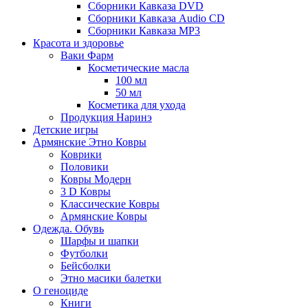
Сборники Кавказа DVD
Сборники Кавказа Audio CD
Сборники Кавказа MP3
Красота и здоровье
Ваки Фарм
Косметические масла
100 мл
50 мл
Косметика для ухода
Продукция Наринэ
Детские игры
Армянские Этно Ковры
Коврики
Половики
Ковры Модерн
3 D Ковры
Классические Ковры
Армянские Ковры
Одежда. Обувь
Шарфы и шапки
Футболки
Бейсболки
Этно масики балетки
О геноциде
Книги