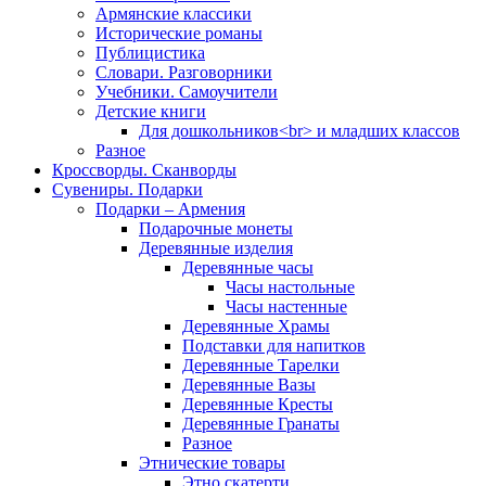
Армянские классики
Исторические романы
Публицистика
Словари. Разговорники
Учебники. Самоучители
Детские книги
Для дошкольников<br> и младших классов
Разное
Кроссворды. Сканворды
Сувениры. Подарки
Подарки – Армения
Подарочные монеты
Деревянные изделия
Деревянные часы
Часы настольные
Часы настенные
Деревянные Храмы
Подставки для напитков
Деревянные Тарелки
Деревянные Вазы
Деревянные Кресты
Деревянные Гранаты
Разное
Этнические товары
Этно скатерти