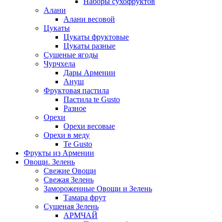
Наборы сухофруктов
Алани
Алани весовой
Цукаты
Цукаты фруктовые
Цукаты разные
Сушеные ягоды
Чурчхела
Дары Армении
Ануш
Фруктовая пастила
Пастила te Gusto
Разное
Орехи
Орехи весовые
Орехи в меду
Te Gusto
Фрукты из Армении
Овощи. Зелень
Свежие Овощи
Свежая Зелень
Замороженные Овощи и Зелень
Тамара фрут
Сушеная Зелень
АРМЧАЙ