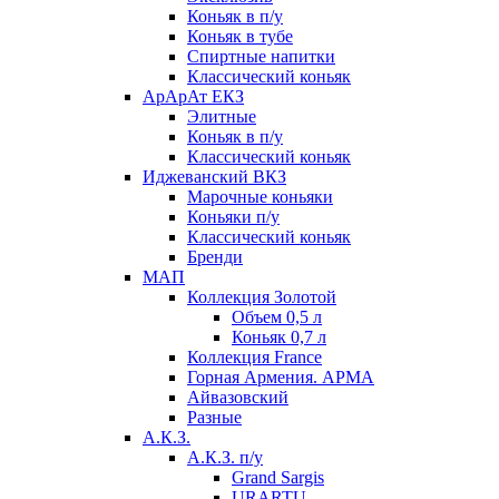
Коньяк в п/у
Коньяк в тубе
Спиртные напитки
Классический коньяк
АрАрАт ЕКЗ
Элитные
Коньяк в п/у
Классический коньяк
Иджеванский ВКЗ
Марочные коньяки
Коньяки п/у
Классический коньяк
Бренди
МАП
Коллекция Золотой
Объем 0,5 л
Коньяк 0,7 л
Коллекция France
Горная Армения. АРМА
Айвазовский
Разные
А.К.З.
А.К.З. п/у
Grand Sargis
URARTU