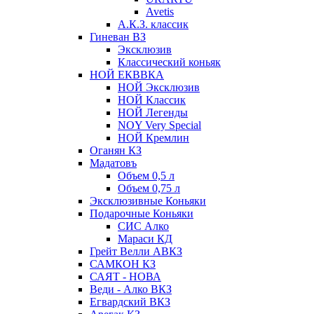
Avetis
А.К.З. классик
Гиневан ВЗ
Эксклюзив
Классический коньяк
НОЙ ЕКВВКА
НОЙ Эксклюзив
НОЙ Классик
НОЙ Легенды
NOY Very Speсial
НОЙ Кремлин
Оганян КЗ
Мадатовъ
Объем 0,5 л
Объем 0,75 л
Эксклюзивные Коньяки
Подарочные Коньяки
СИС Алко
Мараси КД
Грейт Велли АВКЗ
САМКОН КЗ
САЯТ - НОВА
Веди - Алко ВКЗ
Егвардский ВКЗ