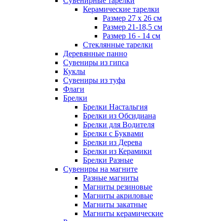
Сувенирные тарелки
Керамические тарелки
Размер 27 х 26 см
Размер 21-18,5 см
Размер 16 - 14 см
Стеклянные тарелки
Деревянные панно
Сувениры из гипса
Куклы
Сувениры из туфа
Флаги
Брелки
Брелки Настальгия
Брелки из Обсидиана
Брелки для Водителя
Брелки с Буквами
Брелки из Дерева
Брелки из Керамики
Брелки Разные
Сувениры на магните
Разные магниты
Магниты резиновые
Магниты акриловые
Магниты закатные
Магниты керамические