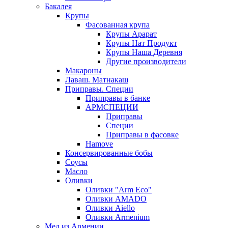
Бакалея
Крупы
Фасованная крупа
Крупы Арарат
Крупы Нат Продукт
Крупы Наша Деревня
Другие производители
Макароны
Лаваш. Матнакаш
Приправы. Специи
Приправы в банке
АРМСПЕЦИИ
Приправы
Специи
Приправы в фасовке
Hamove
Консервированные бобы
Соусы
Масло
Оливки
Оливки "Arm Eco"
Оливки AMADO
Оливки Aiello
Оливки Armenium
Мед из Армении