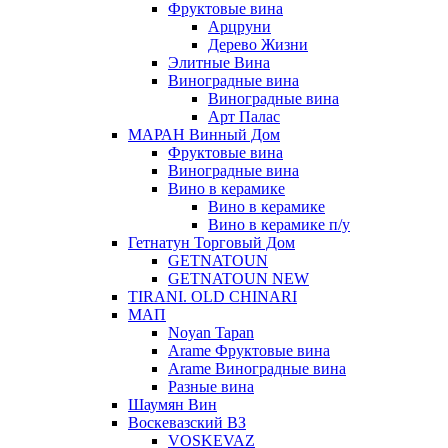
Фруктовые вина
Арцруни
Дерево Жизни
Элитные Вина
Виноградные вина
Виноградные вина
Арт Палас
МАРАН Винный Дом
Фруктовые вина
Виноградные вина
Вино в керамике
Вино в керамике
Вино в керамике п/у
Гетнатун Торговый Дом
GETNATOUN
GETNATOUN NEW
TIRANI. OLD CHINARI
МАП
Noyan Tapan
Arame Фруктовые вина
Arame Виноградные вина
Разные вина
Шаумян Вин
Воскевазский ВЗ
VOSKEVAZ