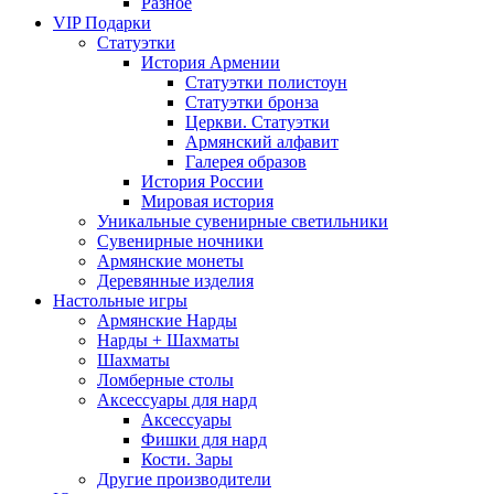
Разное
VIP Подарки
Статуэтки
История Армении
Статуэтки полистоун
Статуэтки бронза
Церкви. Статуэтки
Армянский алфавит
Галерея образов
История России
Мировая история
Уникальные сувенирные светильники
Сувенирные ночники
Армянские монеты
Деревянные изделия
Настольные игры
Армянские Нарды
Нарды + Шахматы
Шахматы
Ломберные столы
Аксессуары для нард
Аксессуары
Фишки для нард
Кости. Зары
Другие производители