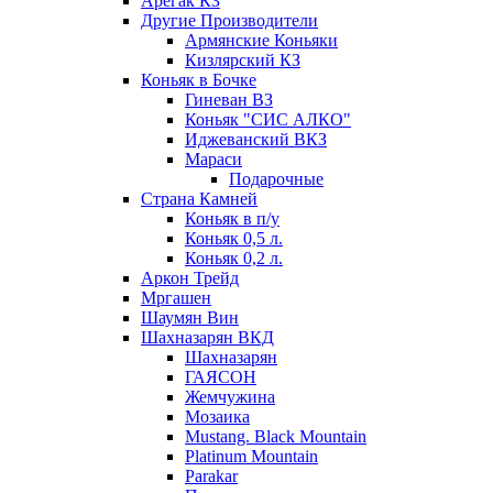
Арегак КЗ
Другие Производители
Армянские Коньяки
Кизлярский КЗ
Коньяк в Бочке
Гиневан ВЗ
Коньяк "СИС АЛКО"
Иджеванский ВКЗ
Мараси
Подарочные
Страна Камней
Коньяк в п/у
Коньяк 0,5 л.
Коньяк 0,2 л.
Аркон Трейд
Мргашен
Шаумян Вин
Шахназарян ВКД
Шахназарян
ГАЯСОН
Жемчужина
Мозаика
Mustang. Black Mountain
Platinum Mountain
Parakar