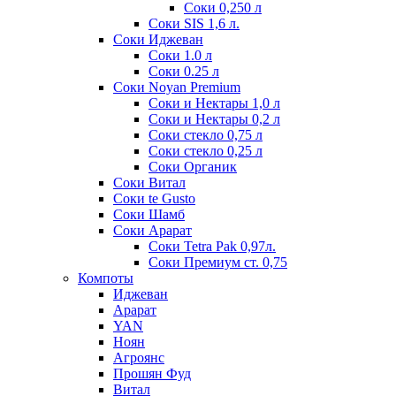
Соки 0,250 л
Соки SIS 1,6 л.
Соки Иджеван
Соки 1.0 л
Соки 0.25 л
Соки Noyan Premium
Соки и Нектары 1,0 л
Соки и Нектары 0,2 л
Соки стекло 0,75 л
Соки стекло 0,25 л
Соки Органик
Соки Витал
Соки te Gusto
Соки Шамб
Соки Арарат
Соки Tetra Pak 0,97л.
Соки Премиум ст. 0,75
Компоты
Иджеван
Арарат
YAN
Ноян
Агроянс
Прошян Фуд
Витал