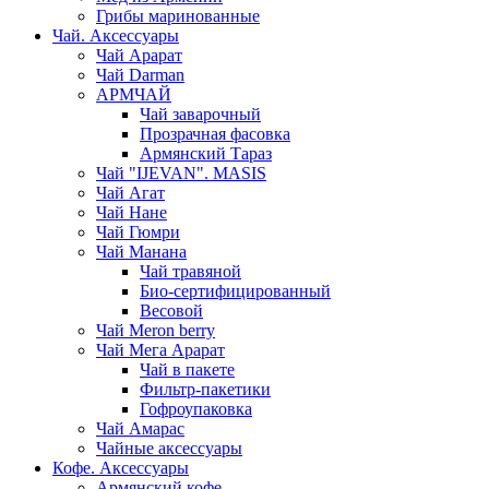
Грибы маринованные
Чай. Аксессуары
Чай Арарат
Чай Darman
АРМЧАЙ
Чай заварочный
Прозрачная фасовка
Армянский Тараз
Чай "IJEVAN". MASIS
Чай Агат
Чай Нане
Чай Гюмри
Чай Манана
Чай травяной
Био-сертифицированный
Весовой
Чай Meron berry
Чай Мега Арарат
Чай в пакете
Фильтр-пакетики
Гофроупаковка
Чай Амарас
Чайные аксессуары
Кофе. Аксессуары
Армянский кофе