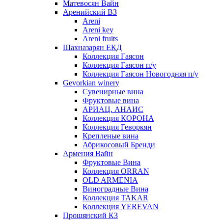
Матевосян Вайн
Аренийский ВЗ
Areni
Areni key
Areni fruits
Шахназарян ЕКД
Коллекция Гаясон
Коллекция Гаясон п/у
Коллекция Гаясон Новогодняя п/у
Gevorkian winery
Сувенирные вина
Фруктовые вина
АРИАЦ. АНАИС
Коллекция КОРОНА
Коллекция Геворкян
Крепленые вина
Абрикосовый Бренди
Армения Вайн
Фруктовые Вина
Коллекция ORRAN
OLD ARMENIA
Виноградные Вина
Коллекция TAKAR
Коллекция YEREVAN
Прошянский КЗ