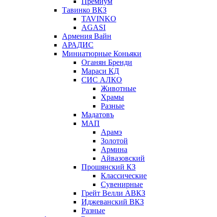
Премиум
Тавинко ВКЗ
TAVINKO
AGASI
Армения Вайн
АРАДИС
Миниатюрные Коньяки
Оганян Бренди
Мараси КД
СИС АЛКО
Животные
Храмы
Разные
Мадатовъ
МАП
Арамэ
Золотой
Армина
Айвазовский
Прошянский КЗ
Классические
Сувенирные
Грейт Велли АВКЗ
Иджеванский ВКЗ
Разные