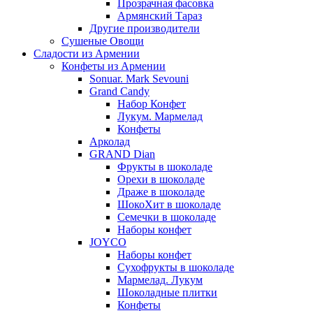
Прозрачная фасовка
Армянский Тараз
Другие производители
Сушеные Овощи
Сладости из Армении
Конфеты из Армении
Sonuar. Mark Sevouni
Grand Candy
Набор Конфет
Лукум. Мармелад
Конфеты
Арколад
GRAND Dian
Фрукты в шоколаде
Орехи в шоколаде
Драже в шоколаде
ШокоХит в шоколаде
Семечки в шоколаде
Наборы конфет
JOYCO
Наборы конфет
Сухофрукты в шоколаде
Мармелад. Лукум
Шоколадные плитки
Конфеты