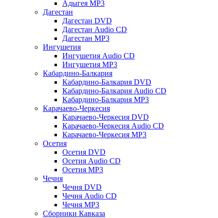
Адыгея MP3
Дагестан
Дагестан DVD
Дагестан Audio CD
Дагестан MP3
Ингушетия
Ингушетия Audio CD
Ингушетия MP3
Кабардино-Балкария
Кабардино-Балкария DVD
Кабардино-Балкария Audio CD
Кабардино-Балкария MP3
Карачаево-Черкесия
Карачаево-Черкесия DVD
Карачаево-Черкесия Audio CD
Карачаево-Черкесия MP3
Осетия
Осетия DVD
Осетия Audio CD
Осетия MP3
Чечня
Чечня DVD
Чечня Audio CD
Чечня MP3
Сборники Кавказа