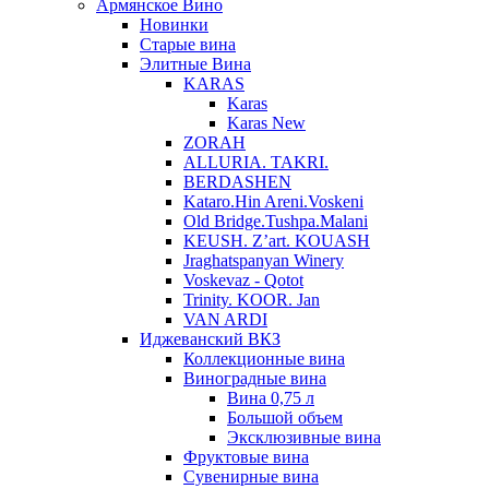
Армянское Вино
Новинки
Старые вина
Элитные Вина
KARAS
Karas
Karas New
ZORAH
ALLURIA. TAKRI.
BERDASHEN
Kataro.Hin Areni.Voskeni
Old Bridge.Tushpa.Malani
KEUSH. Z’art. KOUASH
Jraghatspanyan Winery
Voskevaz - Qotot
Trinity. KOOR. Jan
VAN ARDI
Иджеванский ВКЗ
Коллекционные вина
Виноградные вина
Вина 0,75 л
Большой объем
Эксклюзивные вина
Фруктовые вина
Cувенирные вина