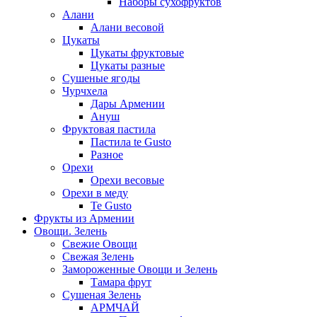
Наборы сухофруктов
Алани
Алани весовой
Цукаты
Цукаты фруктовые
Цукаты разные
Сушеные ягоды
Чурчхела
Дары Армении
Ануш
Фруктовая пастила
Пастила te Gusto
Разное
Орехи
Орехи весовые
Орехи в меду
Te Gusto
Фрукты из Армении
Овощи. Зелень
Свежие Овощи
Свежая Зелень
Замороженные Овощи и Зелень
Тамара фрут
Сушеная Зелень
АРМЧАЙ