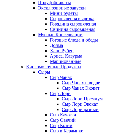
Полуфабрикаты
Эксклюзивные закуски
Мини-рулеты
Сыровяленая вырезка
Говядина сыровяленая
Свинина сыровяленая
Мясные Консервации
Готовые блюда и обеды
Долма
Хаш. Рубец
Ариса. Кавурма
Маринованные
Кисломолочные Продукты
Сыры
Сыр Чанах
Сыр Чанах в ведре
Сыр Чанах Экокат
Сыр Лори
Сыр Лори Премиум
Сыр Лори Экокат
Сыр Лори разный
Сыр Качотта
Сыр Овечий
Сыр Козий
Сыр в Керамике