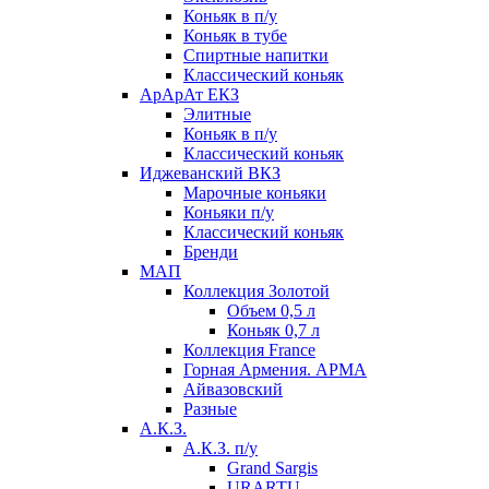
Коньяк в п/у
Коньяк в тубе
Спиртные напитки
Классический коньяк
АрАрАт ЕКЗ
Элитные
Коньяк в п/у
Классический коньяк
Иджеванский ВКЗ
Марочные коньяки
Коньяки п/у
Классический коньяк
Бренди
МАП
Коллекция Золотой
Объем 0,5 л
Коньяк 0,7 л
Коллекция France
Горная Армения. АРМА
Айвазовский
Разные
А.К.З.
А.К.З. п/у
Grand Sargis
URARTU