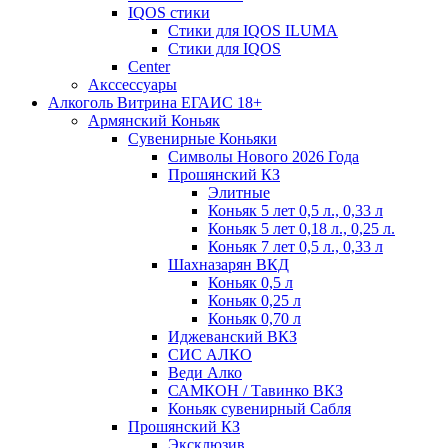
IQOS стики
Стики для IQOS ILUMA
Стики для IQOS
Сenter
Акссессуары
Алкоголь Витрина ЕГАИС 18+
Армянский Коньяк
Сувенирные Коньяки
Символы Нового 2026 Года
Прошянский КЗ
Элитные
Коньяк 5 лет 0,5 л., 0,33 л
Коньяк 5 лет 0,18 л., 0,25 л.
Коньяк 7 лет 0,5 л., 0,33 л
Шахназарян ВКД
Коньяк 0,5 л
Коньяк 0,25 л
Коньяк 0,70 л
Иджеванский ВКЗ
СИС АЛКО
Веди Алко
САМКОН / Тавинко ВКЗ
Коньяк сувенирный Сабля
Прошянский КЗ
Эксклюзив