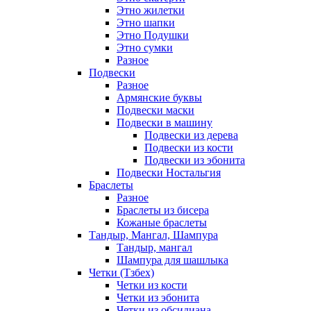
Этно жилетки
Этно шапки
Этно Подушки
Этно сумки
Разное
Подвески
Разное
Армянские буквы
Подвески маски
Подвески в машину
Подвески из дерева
Подвески из кости
Подвески из эбонита
Подвески Ностальгия
Браслеты
Разное
Браслеты из бисера
Кожаные браслеты
Тандыр, Мангал, Шампура
Тандыр, мангал
Шампура для шашлыка
Четки (Тзбех)
Четки из кости
Четки из эбонита
Четки из обсидиана