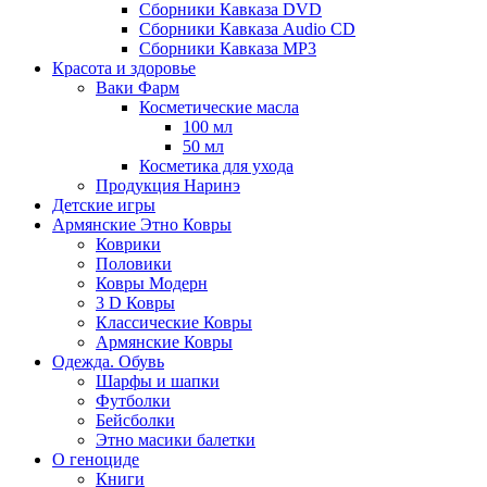
Сборники Кавказа DVD
Сборники Кавказа Audio CD
Сборники Кавказа MP3
Красота и здоровье
Ваки Фарм
Косметические масла
100 мл
50 мл
Косметика для ухода
Продукция Наринэ
Детские игры
Армянские Этно Ковры
Коврики
Половики
Ковры Модерн
3 D Ковры
Классические Ковры
Армянские Ковры
Одежда. Обувь
Шарфы и шапки
Футболки
Бейсболки
Этно масики балетки
О геноциде
Книги