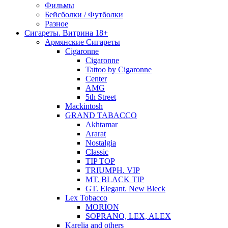
Фильмы
Бейсболки / Футболки
Разное
Сигареты. Витрина 18+
Армянские Сигареты
Cigaronne
Cigaronne
Tattoo by Cigaronne
Center
AMG
5th Street
Mackintosh
GRAND TABACCO
Akhtamar
Ararat
Nostalgia
Classic
TIP TOP
TRIUMPH. VIP
MT. BLACK TIP
GT. Elegant. New Bleck
Lex Tobacco
MORION
SOPRANO, LEX, ALEX
Karelia and others