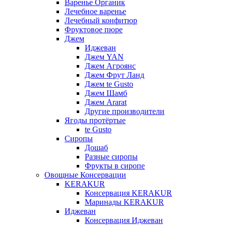
Варенье Органик
Лечебное варенье
Лечебный конфитюр
Фруктовое пюре
Джем
Иджеван
Джем YAN
Джем Агроянс
Джем Фрут Ланд
Джем te Gusto
Джем Шамб
Джем Ararat
Другие производители
Ягоды протёртые
te Gusto
Сиропы
Дошаб
Разные сиропы
Фрукты в сиропе
Овощные Консервации
KERAKUR
Консервация KERAKUR
Маринады KERAKUR
Иджеван
Консервация Иджеван