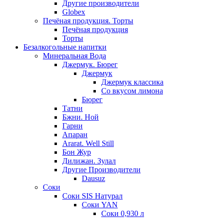
Другие производители
Globex
Печёная продукция. Торты
Печёная продукция
Торты
Безалкогольные напитки
Минеральная Вода
Джермук. Бюрег
Джермук
Джермук классика
Со вкусом лимона
Бюрег
Татни
Бжни. Ной
Гарни
Апаран
Ararat. Well Still
Бон Жур
Дилижан. Зулал
Другие Производители
Dausuz
Соки
Соки SIS Натурал
Соки YAN
Соки 0,930 л