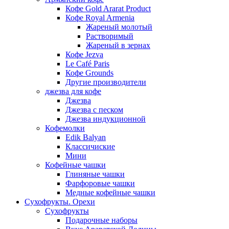
Кофе Gold Ararat Product
Кофе Royal Armenia
Жареный молотый
Растворимый
Жареный в зернах
Кофе Jezva
Le Café Paris
Кофе Grounds
Другие производители
джезва для кофе
Джезва
Джезва с песком
Джезва индукционной
Кофемолки
Edik Balyan
Классичиские
Мини
Кофейные чашки
Глиняные чашки
Фарфоровые чашки
Медные кофейные чашки
Сухофрукты. Орехи
Сухофрукты
Подарочные наборы