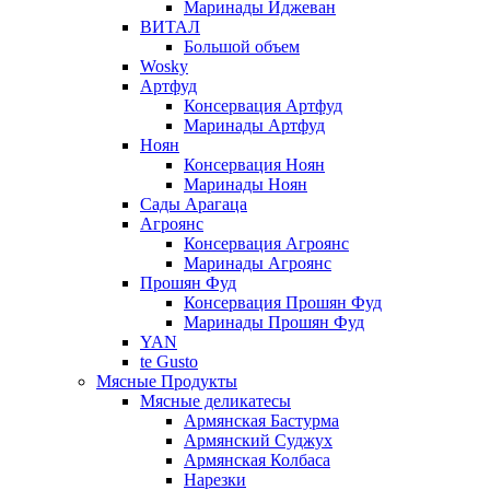
Маринады Иджеван
ВИТАЛ
Большой объем
Wosky
Артфуд
Консервация Артфуд
Маринады Артфуд
Ноян
Консервация Ноян
Маринады Ноян
Сады Арагаца
Агроянс
Консервация Агроянс
Маринады Агроянс
Прошян Фуд
Консервация Прошян Фуд
Маринады Прошян Фуд
YAN
te Gusto
Мясные Продукты
Мясные деликатесы
Армянская Бастурма
Армянский Суджух
Армянская Колбаса
Нарезки