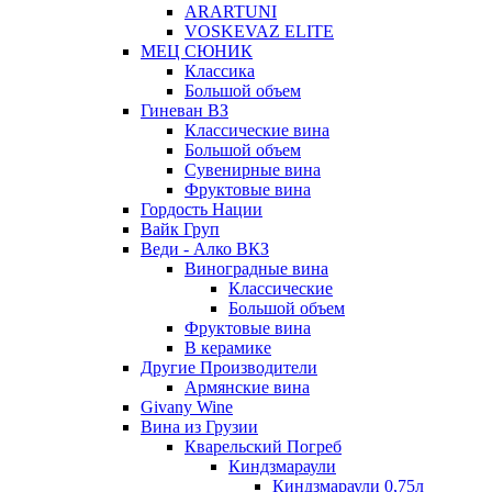
ARARTUNI
VOSKEVAZ ELITE
МЕЦ СЮНИК
Классика
Большой объем
Гиневан ВЗ
Классические вина
Большой объем
Сувенирные вина
Фруктовые вина
Гордость Нации
Вайк Груп
Веди - Алко ВКЗ
Виноградные вина
Классические
Большой объем
Фруктовые вина
В керамике
Другие Производители
Армянские вина
Givany Wine
Вина из Грузии
Кварельский Погреб
Киндзмараули
Киндзмараули 0,75л