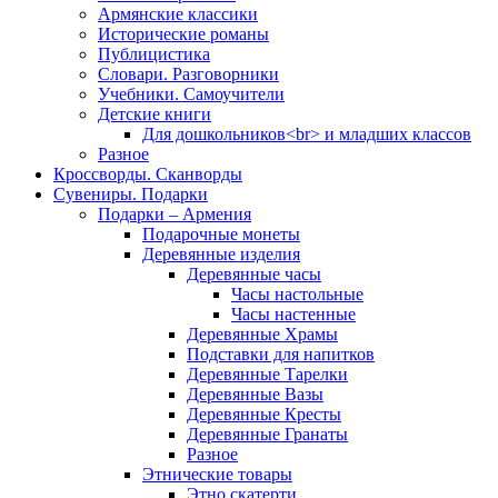
Армянские классики
Исторические романы
Публицистика
Словари. Разговорники
Учебники. Самоучители
Детские книги
Для дошкольников<br> и младших классов
Разное
Кроссворды. Сканворды
Сувениры. Подарки
Подарки – Армения
Подарочные монеты
Деревянные изделия
Деревянные часы
Часы настольные
Часы настенные
Деревянные Храмы
Подставки для напитков
Деревянные Тарелки
Деревянные Вазы
Деревянные Кресты
Деревянные Гранаты
Разное
Этнические товары
Этно скатерти