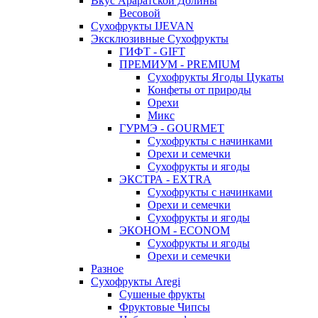
Вкус Араратской Долины
Весовой
Сухофрукты IJEVAN
Эксклюзивные Сухофрукты
ГИФТ - GIFT
ПРЕМИУМ - PREMIUM
Сухофрукты Ягоды Цукаты
Конфеты от природы
Орехи
Микс
ГУРМЭ - GOURMET
Сухофрукты с начинками
Орехи и семечки
Сухофрукты и ягоды
ЭКСТРА - EXTRA
Сухофрукты с начинками
Орехи и семечки
Сухофрукты и ягоды
ЭКОНОМ - ECONOM
Сухофрукты и ягоды
Орехи и семечки
Разное
Сухофрукты Aregi
Сушеные фрукты
Фруктовые Чипсы