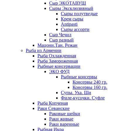
Сыр ЭКОТАВУШ
Сыры Эксклюзивный
Сыры полутведые
Крем сыры
Antipasti
Сыры ассорти
Сыр Чечил
Сыр разный
Мацони.Тан. Режан
Рыба из Армении
Рыба Охлажденная
Рыба Замороженная
Рыбные консервации
ЭКО ФУД
Рыбные консервы
Консервы 240 гр.
Консервы 160 гр.
Супы. Уха. Щи
Филе-кусочки. Суфле
Рыба Копченая
Раки Севанские
Раковые шейки
Раки живые
Раки варенные
Рыбная Икра