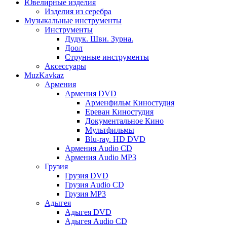
Ювелирные изделия
Изделия из серебра
Музыкальные инструменты
Инструменты
Дудук. Шви. Зурна.
Доол
Струнные инструменты
Аксессуары
MuzKavkaz
Армения
Армения DVD
Арменфильм Киностудия
Ереван Киностудия
Документальное Кино
Мультфильмы
Blu-ray. HD DVD
Армения Audio CD
Армения Audio MP3
Грузия
Грузия DVD
Грузия Audio CD
Грузия MP3
Адыгея
Адыгея DVD
Адыгея Audio CD