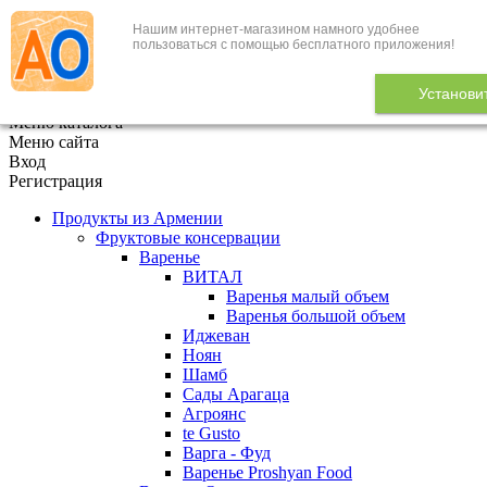
Нашим интернет-магазином намного удобнее
+7 (495) 646-888-1
пользоваться с помощью бесплатного приложения!
В корзине
0
товаров
Установи
x
Меню каталога
Меню сайта
Вход
Регистрация
Продукты из Армении
Фруктовые консервации
Варенье
ВИТАЛ
Варенья малый объем
Варенья большой объем
Иджеван
Ноян
Шамб
Сады Арагаца
Агроянс
te Gusto
Варга - Фуд
Варенье Proshyan Food