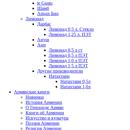
te Gusto
Шамб
Арцах Био
Лимонад
Дарбас
Лимонад 0,5 л. Стекло
Лимонад 1,25 л. ПЭТ
Ануш
Ани
Лимонад 0,5 л ст
Лимонад 0,5 л ПЭТ
Лимонад 1,0 л ПЭТ
Лимонад 1,5 л ПЭТ
Другие производители
Натахтари
Натахтари 0,5л
Натахтари 1,0л
Армянские книги
Новинки
История Армении
О Геноциде Армян
Книги об Армении
Иcкусство и культура
Поэзия Армении
Религия Армении