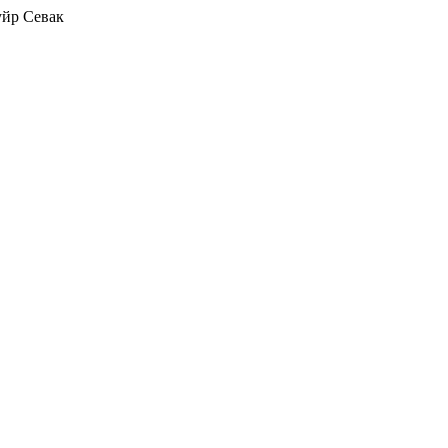
уйр Севак