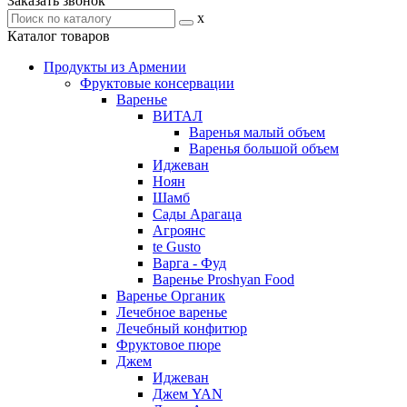
Заказать звонок
x
Каталог товаров
Продукты из Армении
Фруктовые консервации
Варенье
ВИТАЛ
Варенья малый объем
Варенья большой объем
Иджеван
Ноян
Шамб
Сады Арагаца
Агроянс
te Gusto
Варга - Фуд
Варенье Proshyan Food
Варенье Органик
Лечебное варенье
Лечебный конфитюр
Фруктовое пюре
Джем
Иджеван
Джем YAN