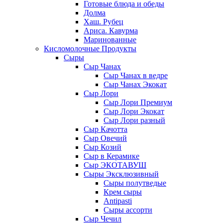
Готовые блюда и обеды
Долма
Хаш. Рубец
Ариса. Кавурма
Маринованные
Кисломолочные Продукты
Сыры
Сыр Чанах
Сыр Чанах в ведре
Сыр Чанах Экокат
Сыр Лори
Сыр Лори Премиум
Сыр Лори Экокат
Сыр Лори разный
Сыр Качотта
Сыр Овечий
Сыр Козий
Сыр в Керамике
Сыр ЭКОТАВУШ
Сыры Эксклюзивный
Сыры полутведые
Крем сыры
Antipasti
Сыры ассорти
Сыр Чечил