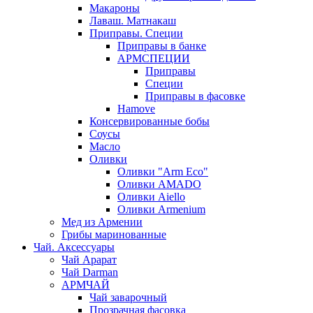
Макароны
Лаваш. Матнакаш
Приправы. Специи
Приправы в банке
АРМСПЕЦИИ
Приправы
Специи
Приправы в фасовке
Hamove
Консервированные бобы
Соусы
Масло
Оливки
Оливки "Arm Eco"
Оливки AMADO
Оливки Aiello
Оливки Armenium
Мед из Армении
Грибы маринованные
Чай. Аксессуары
Чай Арарат
Чай Darman
АРМЧАЙ
Чай заварочный
Прозрачная фасовка