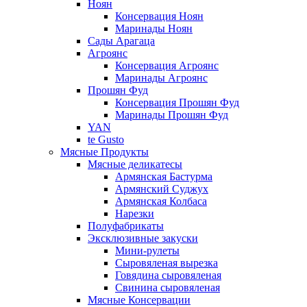
Ноян
Консервация Ноян
Маринады Ноян
Сады Арагаца
Агроянс
Консервация Агроянс
Маринады Агроянс
Прошян Фуд
Консервация Прошян Фуд
Маринады Прошян Фуд
YAN
te Gusto
Мясные Продукты
Мясные деликатесы
Армянская Бастурма
Армянский Суджух
Армянская Колбаса
Нарезки
Полуфабрикаты
Эксклюзивные закуски
Мини-рулеты
Сыровяленая вырезка
Говядина сыровяленая
Свинина сыровяленая
Мясные Консервации