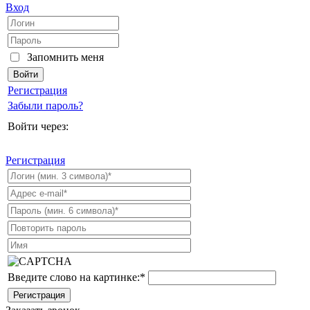
Вход
Запомнить меня
Регистрация
Забыли пароль?
Войти через:
Регистрация
Введите слово на картинке:
*