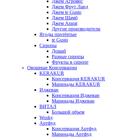
Джем Агроянс
Джем Фрут Ланд
Джем te Gusto
Джем Шамб
Джем Ararat
Другие производители
Ягоды протёртые
te Gusto
Сиропы
Дошаб
Разные сиропы
Фрукты в сиропе
Овощные Консервации
KERAKUR
Консервация KERAKUR
Маринады KERAKUR
Иджеван
Консервация Иджеван
Маринады Иджеван
ВИТАЛ
Большой объем
Wosky
Артфуд
Консервация Артфуд
Маринады Артфуд