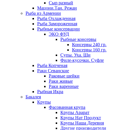
Сыр разный
Мацони.Тан. Режан
Рыба из Армении
Рыба Охлажденная
Рыба Замороженная
Рыбные консервации
ЭКО ФУД
Рыбные консервы
Консервы 240 гр.
Консервы 160 гр.
Супы. Уха. Щи
Филе-кусочки. Суфле
Рыба Копченая
Раки Севанские
Раковые шейки
Раки живые
Раки варенные
Рыбная Икра
Бакалея
Крупы
Фасованная крупа
Крупы Арарат
Крупы Нат Продукт
Крупы Наша Деревня
Другие производители