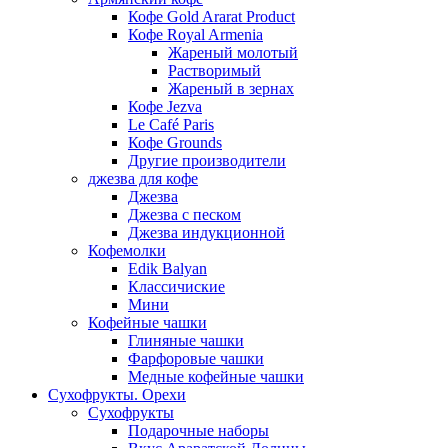
Кофе Gold Ararat Product
Кофе Royal Armenia
Жареный молотый
Растворимый
Жареный в зернах
Кофе Jezva
Le Café Paris
Кофе Grounds
Другие производители
джезва для кофе
Джезва
Джезва с песком
Джезва индукционной
Кофемолки
Edik Balyan
Классичиские
Мини
Кофейные чашки
Глиняные чашки
Фарфоровые чашки
Медные кофейные чашки
Сухофрукты. Орехи
Сухофрукты
Подарочные наборы