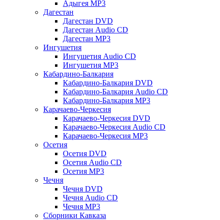
Адыгея MP3
Дагестан
Дагестан DVD
Дагестан Audio CD
Дагестан MP3
Ингушетия
Ингушетия Audio CD
Ингушетия MP3
Кабардино-Балкария
Кабардино-Балкария DVD
Кабардино-Балкария Audio CD
Кабардино-Балкария MP3
Карачаево-Черкесия
Карачаево-Черкесия DVD
Карачаево-Черкесия Audio CD
Карачаево-Черкесия MP3
Осетия
Осетия DVD
Осетия Audio CD
Осетия MP3
Чечня
Чечня DVD
Чечня Audio CD
Чечня MP3
Сборники Кавказа