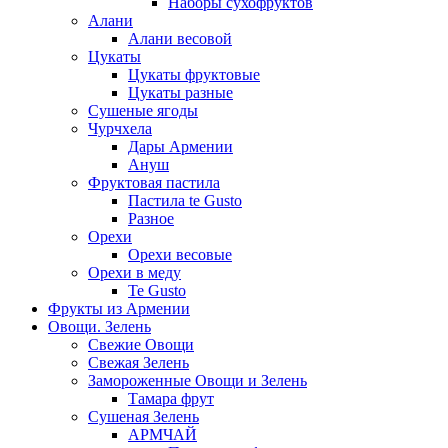
Наборы сухофруктов
Алани
Алани весовой
Цукаты
Цукаты фруктовые
Цукаты разные
Сушеные ягоды
Чурчхела
Дары Армении
Ануш
Фруктовая пастила
Пастила te Gusto
Разное
Орехи
Орехи весовые
Орехи в меду
Te Gusto
Фрукты из Армении
Овощи. Зелень
Свежие Овощи
Свежая Зелень
Замороженные Овощи и Зелень
Тамара фрут
Сушеная Зелень
АРМЧАЙ