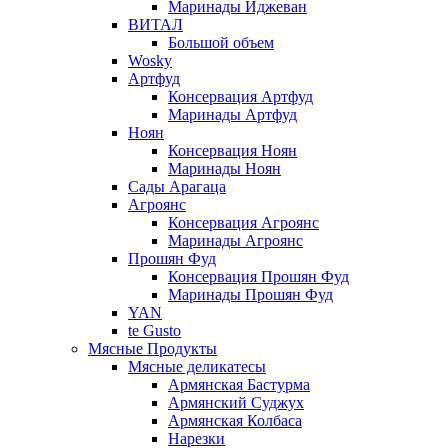
Маринады Иджеван
ВИТАЛ
Большой объем
Wosky
Артфуд
Консервация Артфуд
Маринады Артфуд
Ноян
Консервация Ноян
Маринады Ноян
Сады Арагаца
Агроянс
Консервация Агроянс
Маринады Агроянс
Прошян Фуд
Консервация Прошян Фуд
Маринады Прошян Фуд
YAN
te Gusto
Мясные Продукты
Мясные деликатесы
Армянская Бастурма
Армянский Суджух
Армянская Колбаса
Нарезки