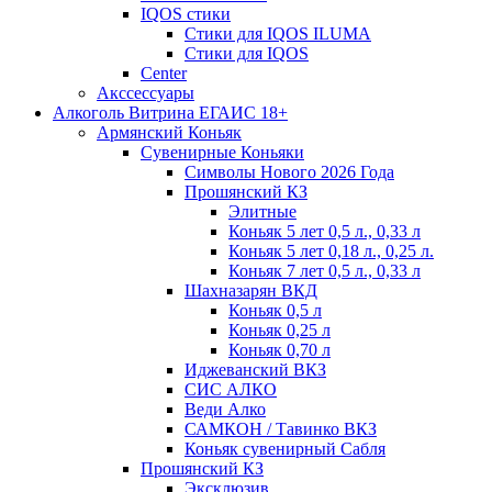
IQOS стики
Стики для IQOS ILUMA
Стики для IQOS
Сenter
Акссессуары
Алкоголь Витрина ЕГАИС 18+
Армянский Коньяк
Сувенирные Коньяки
Символы Нового 2026 Года
Прошянский КЗ
Элитные
Коньяк 5 лет 0,5 л., 0,33 л
Коньяк 5 лет 0,18 л., 0,25 л.
Коньяк 7 лет 0,5 л., 0,33 л
Шахназарян ВКД
Коньяк 0,5 л
Коньяк 0,25 л
Коньяк 0,70 л
Иджеванский ВКЗ
СИС АЛКО
Веди Алко
САМКОН / Тавинко ВКЗ
Коньяк сувенирный Сабля
Прошянский КЗ
Эксклюзив