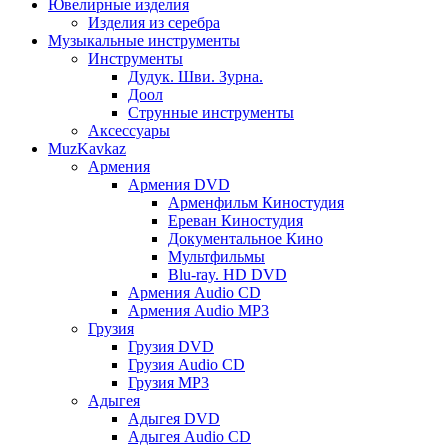
Ювелирные изделия
Изделия из серебра
Музыкальные инструменты
Инструменты
Дудук. Шви. Зурна.
Доол
Струнные инструменты
Аксессуары
MuzKavkaz
Армения
Армения DVD
Арменфильм Киностудия
Ереван Киностудия
Документальное Кино
Мультфильмы
Blu-ray. HD DVD
Армения Audio CD
Армения Audio MP3
Грузия
Грузия DVD
Грузия Audio CD
Грузия MP3
Адыгея
Адыгея DVD
Адыгея Audio CD