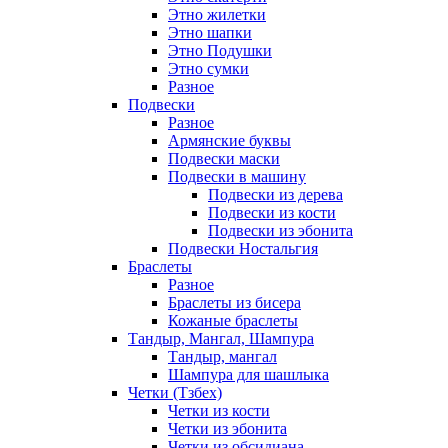
Этно жилетки
Этно шапки
Этно Подушки
Этно сумки
Разное
Подвески
Разное
Армянские буквы
Подвески маски
Подвески в машину
Подвески из дерева
Подвески из кости
Подвески из эбонита
Подвески Ностальгия
Браслеты
Разное
Браслеты из бисера
Кожаные браслеты
Тандыр, Мангал, Шампура
Тандыр, мангал
Шампура для шашлыка
Четки (Тзбех)
Четки из кости
Четки из эбонита
Четки из обсидиана