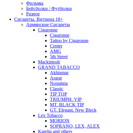
Фильмы
Бейсболки / Футболки
Разное
Сигареты. Витрина 18+
Армянские Сигареты
Cigaronne
Cigaronne
Tattoo by Cigaronne
Center
AMG
5th Street
Mackintosh
GRAND TABACCO
Akhtamar
Ararat
Nostalgia
Classic
TIP TOP
TRIUMPH. VIP
MT. BLACK TIP
GT. Elegant. New Bleck
Lex Tobacco
MORION
SOPRANO, LEX, ALEX
Karelia and others