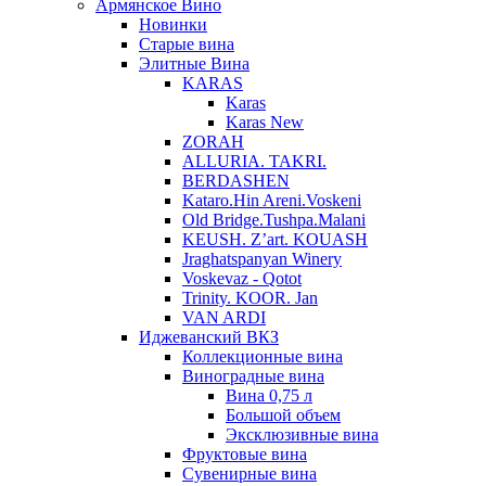
Армянское Вино
Новинки
Старые вина
Элитные Вина
KARAS
Karas
Karas New
ZORAH
ALLURIA. TAKRI.
BERDASHEN
Kataro.Hin Areni.Voskeni
Old Bridge.Tushpa.Malani
KEUSH. Z’art. KOUASH
Jraghatspanyan Winery
Voskevaz - Qotot
Trinity. KOOR. Jan
VAN ARDI
Иджеванский ВКЗ
Коллекционные вина
Виноградные вина
Вина 0,75 л
Большой объем
Эксклюзивные вина
Фруктовые вина
Cувенирные вина