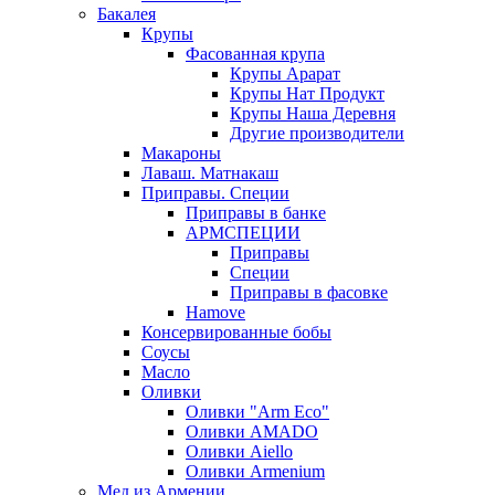
Бакалея
Крупы
Фасованная крупа
Крупы Арарат
Крупы Нат Продукт
Крупы Наша Деревня
Другие производители
Макароны
Лаваш. Матнакаш
Приправы. Специи
Приправы в банке
АРМСПЕЦИИ
Приправы
Специи
Приправы в фасовке
Hamove
Консервированные бобы
Соусы
Масло
Оливки
Оливки "Arm Eco"
Оливки AMADO
Оливки Aiello
Оливки Armenium
Мед из Армении