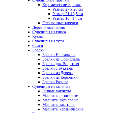
Сувенирные тарелки
Керамические тарелки
Размер 27 х 26 см
Размер 21-18,5 см
Размер 16 - 14 см
Стеклянные тарелки
Деревянные панно
Сувениры из гипса
Куклы
Сувениры из туфа
Флаги
Брелки
Брелки Настальгия
Брелки из Обсидиана
Брелки для Водителя
Брелки с Буквами
Брелки из Дерева
Брелки из Керамики
Брелки Разные
Сувениры на магните
Разные магниты
Магниты резиновые
Магниты акриловые
Магниты закатные
Магниты керамические