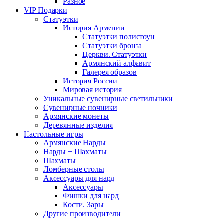
Разное
VIP Подарки
Статуэтки
История Армении
Статуэтки полистоун
Статуэтки бронза
Церкви. Статуэтки
Армянский алфавит
Галерея образов
История России
Мировая история
Уникальные сувенирные светильники
Сувенирные ночники
Армянские монеты
Деревянные изделия
Настольные игры
Армянские Нарды
Нарды + Шахматы
Шахматы
Ломберные столы
Аксессуары для нард
Аксессуары
Фишки для нард
Кости. Зары
Другие производители