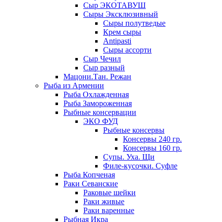
Сыр ЭКОТАВУШ
Сыры Эксклюзивный
Сыры полутведые
Крем сыры
Antipasti
Сыры ассорти
Сыр Чечил
Сыр разный
Мацони.Тан. Режан
Рыба из Армении
Рыба Охлажденная
Рыба Замороженная
Рыбные консервации
ЭКО ФУД
Рыбные консервы
Консервы 240 гр.
Консервы 160 гр.
Супы. Уха. Щи
Филе-кусочки. Суфле
Рыба Копченая
Раки Севанские
Раковые шейки
Раки живые
Раки варенные
Рыбная Икра