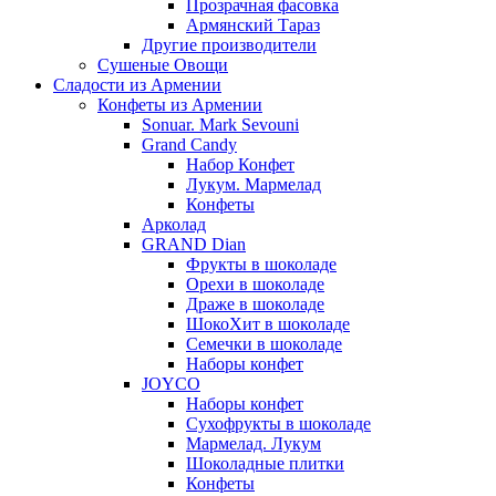
Прозрачная фасовка
Армянский Тараз
Другие производители
Сушеные Овощи
Сладости из Армении
Конфеты из Армении
Sonuar. Mark Sevouni
Grand Candy
Набор Конфет
Лукум. Мармелад
Конфеты
Арколад
GRAND Dian
Фрукты в шоколаде
Орехи в шоколаде
Драже в шоколаде
ШокоХит в шоколаде
Семечки в шоколаде
Наборы конфет
JOYCO
Наборы конфет
Сухофрукты в шоколаде
Мармелад. Лукум
Шоколадные плитки
Конфеты