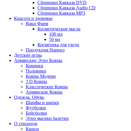
Сборники Кавказа DVD
Сборники Кавказа Audio CD
Сборники Кавказа MP3
Красота и здоровье
Ваки Фарм
Косметические масла
100 мл
50 мл
Косметика для ухода
Продукция Наринэ
Детские игры
Армянские Этно Ковры
Коврики
Половики
Ковры Модерн
3 D Ковры
Классические Ковры
Армянские Ковры
Одежда. Обувь
Шарфы и шапки
Футболки
Бейсболки
Этно масики балетки
О геноциде
Книги