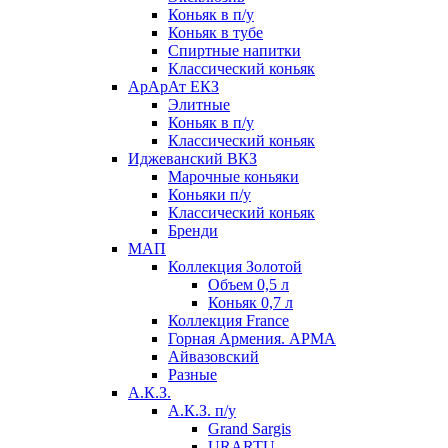
Коньяк в п/у
Коньяк в тубе
Спиртные напитки
Классический коньяк
АрАрАт ЕКЗ
Элитные
Коньяк в п/у
Классический коньяк
Иджеванский ВКЗ
Марочные коньяки
Коньяки п/у
Классический коньяк
Бренди
МАП
Коллекция Золотой
Объем 0,5 л
Коньяк 0,7 л
Коллекция France
Горная Армения. АРМА
Айвазовский
Разные
А.К.З.
А.К.З. п/у
Grand Sargis
URARTU