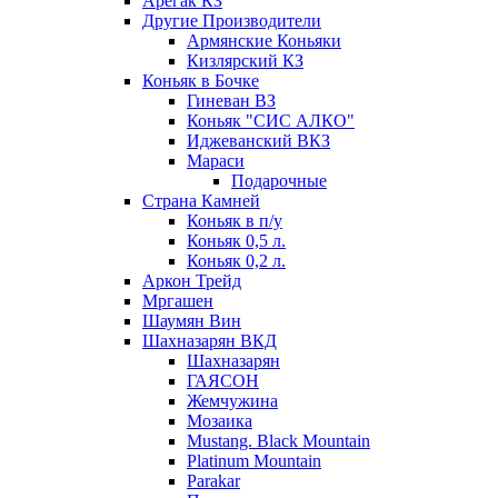
Арегак КЗ
Другие Производители
Армянские Коньяки
Кизлярский КЗ
Коньяк в Бочке
Гиневан ВЗ
Коньяк "СИС АЛКО"
Иджеванский ВКЗ
Мараси
Подарочные
Страна Камней
Коньяк в п/у
Коньяк 0,5 л.
Коньяк 0,2 л.
Аркон Трейд
Мргашен
Шаумян Вин
Шахназарян ВКД
Шахназарян
ГАЯСОН
Жемчужина
Мозаика
Mustang. Black Mountain
Platinum Mountain
Parakar