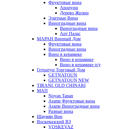
Фруктовые вина
Арцруни
Дерево Жизни
Элитные Вина
Виноградные вина
Виноградные вина
Арт Палас
МАРАН Винный Дом
Фруктовые вина
Виноградные вина
Вино в керамике
Вино в керамике
Вино в керамике п/у
Гетнатун Торговый Дом
GETNATOUN
GETNATOUN NEW
TIRANI. OLD CHINARI
МАП
Noyan Tapan
Arame Фруктовые вина
Arame Виноградные вина
Разные вина
Шаумян Вин
Воскевазский ВЗ
VOSKEVAZ