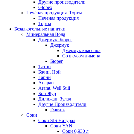
Другие производители
Globex
Печёная продукция. Торты
Печёная продукция
Торты
Безалкогольные напитки
Минеральная Вода
Джермук. Бюрег
Джермук
Джермук классика
Со вкусом лимона
Бюрег
Татни
Бжни. Ной
Гарни
Апаран
Ararat. Well Still
Бон Жур
Дилижан. Зулал
Другие Производители
Dausuz
Соки
Соки SIS Натурал
Соки YAN
Соки 0,930 л