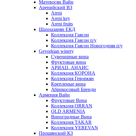
Матевосян Вайн
Аренийский ВЗ
Areni
Areni key
Areni fruits
Шахназарян ЕКД
Коллекция Гаясон
Коллекция Гаясон п/у
Коллекция Гаясон Новогодняя п/у
Gevorkian winery
Сувенирные вина
Фруктовые вина
АРИАЦ. АНАИС
Коллекция КОРОНА
Коллекция Геворкян
Крепленые вина
Абрикосовый Бренди
Армения Вайн
Фруктовые Вина
Коллекция ORRAN
OLD ARMENIA
Виноградные Вина
Коллекция TAKAR
Коллекция YEREVAN
Прошянский КЗ