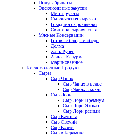
Полуфабрикаты
Эксклюзивные закуски
Мини-рулеты
Сыровяленая вырезка
Говядина сыровяленая
Свинина сыровяленая
Мясные Консервации
Готовые блюда и обеды
Долма
Хаш. Рубец
Ариса. Кавурма
Маринованные
Кисломолочные Продукты
Сыры
Сыр Чанах
Сыр Чанах в ведре
Сыр Чанах Экокат
Сыр Лори
Сыр Лори Премиум
Сыр Лори Экокат
Сыр Лори разный
Сыр Качотта
Сыр Овечий
Сыр Козий
Сыр в Керамике