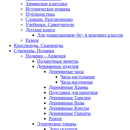
Армянские классики
Исторические романы
Публицистика
Словари. Разговорники
Учебники. Самоучители
Детские книги
Для дошкольников<br> и младших классов
Разное
Кроссворды. Сканворды
Сувениры. Подарки
Подарки – Армения
Подарочные монеты
Деревянные изделия
Деревянные часы
Часы настольные
Часы настенные
Деревянные Храмы
Подставки для напитков
Деревянные Тарелки
Деревянные Вазы
Деревянные Кресты
Деревянные Гранаты
Разное
Этнические товары
Этно скатерти