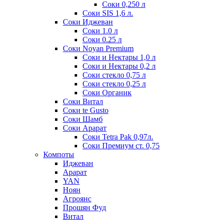
Соки 0,250 л
Соки SIS 1,6 л.
Соки Иджеван
Соки 1.0 л
Соки 0.25 л
Соки Noyan Premium
Соки и Нектары 1,0 л
Соки и Нектары 0,2 л
Соки стекло 0,75 л
Соки стекло 0,25 л
Соки Органик
Соки Витал
Соки te Gusto
Соки Шамб
Соки Арарат
Соки Tetra Pak 0,97л.
Соки Премиум ст. 0,75
Компоты
Иджеван
Арарат
YAN
Ноян
Агроянс
Прошян Фуд
Витал