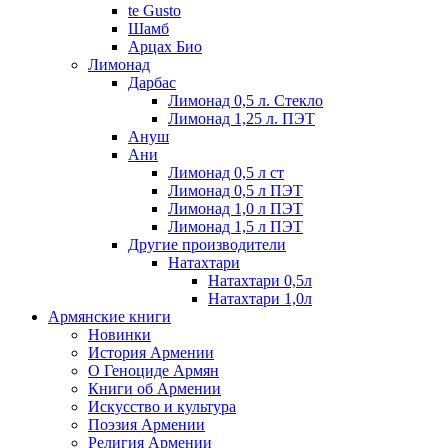
te Gusto
Шамб
Арцах Био
Лимонад
Дарбас
Лимонад 0,5 л. Стекло
Лимонад 1,25 л. ПЭТ
Ануш
Ани
Лимонад 0,5 л ст
Лимонад 0,5 л ПЭТ
Лимонад 1,0 л ПЭТ
Лимонад 1,5 л ПЭТ
Другие производители
Натахтари
Натахтари 0,5л
Натахтари 1,0л
Армянские книги
Новинки
История Армении
О Геноциде Армян
Книги об Армении
Иcкусство и культура
Поэзия Армении
Религия Армении