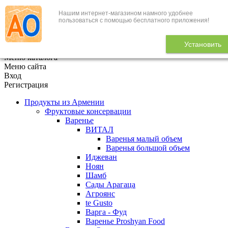
Нашим интернет-магазином намного удобнее
+7 (495) 646-888-1
пользоваться с помощью бесплатного приложения!
В корзине
0
товаров
Установить
x
Меню каталога
Меню сайта
Вход
Регистрация
Продукты из Армении
Фруктовые консервации
Варенье
ВИТАЛ
Варенья малый объем
Варенья большой объем
Иджеван
Ноян
Шамб
Сады Арагаца
Агроянс
te Gusto
Варга - Фуд
Варенье Proshyan Food