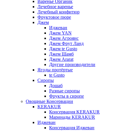
Варенье Органик
Лечебное варенье
Лечебный конфитюр
Фруктовое пюре
Джем
Иджеван
Джем YAN
Джем Агроянс
Джем Фрут Ланд
Джем te Gusto
Джем Шамб
Джем Ararat
Другие производители
Ягоды протёртые
te Gusto
Сиропы
Дошаб
Разные сиропы
Фрукты в сиропе
Овощные Консервации
KERAKUR
Консервация KERAKUR
Маринады KERAKUR
Иджеван
Консервация Иджеван