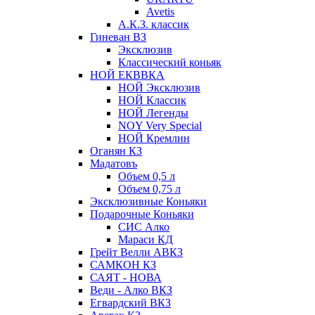
Avetis
А.К.З. классик
Гиневан ВЗ
Эксклюзив
Классический коньяк
НОЙ ЕКВВКА
НОЙ Эксклюзив
НОЙ Классик
НОЙ Легенды
NOY Very Speсial
НОЙ Кремлин
Оганян КЗ
Мадатовъ
Объем 0,5 л
Объем 0,75 л
Эксклюзивные Коньяки
Подарочные Коньяки
СИС Алко
Мараси КД
Грейт Велли АВКЗ
САМКОН КЗ
САЯТ - НОВА
Веди - Алко ВКЗ
Егвардский ВКЗ