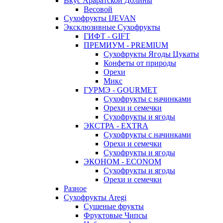
Вкус Араратской Долины
Весовой
Сухофрукты IJEVAN
Эксклюзивные Сухофрукты
ГИФТ - GIFT
ПРЕМИУМ - PREMIUM
Сухофрукты Ягоды Цукаты
Конфеты от природы
Орехи
Микс
ГУРМЭ - GOURMET
Сухофрукты с начинками
Орехи и семечки
Сухофрукты и ягоды
ЭКСТРА - EXTRA
Сухофрукты с начинками
Орехи и семечки
Сухофрукты и ягоды
ЭКОНОМ - ECONOM
Сухофрукты и ягоды
Орехи и семечки
Разное
Сухофрукты Aregi
Сушеные фрукты
Фруктовые Чипсы