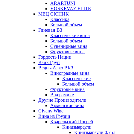
ARARTUNI
VOSKEVAZ ELITE
МЕЦ СЮНИК
Классика
Большой объем
Гиневан ВЗ
Классические вина
Большой объем
Сувенирные вина
Фруктовые вина
Гордость Нации
Вайк Груп
Веди - Алко ВКЗ
Виноградные вина
Классические
Большой объем
Фруктовые вина
В керамике
Другие Производители
Армянские вина
Givany Wine
Вина из Грузии
Кварельский Погреб
Киндзмараули
Киндзмараули 0,75л