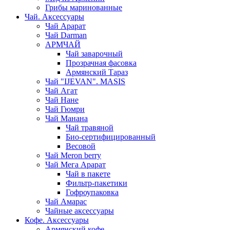
Грибы маринованные
Чай. Аксессуары
Чай Арарат
Чай Darman
АРМЧАЙ
Чай заварочный
Прозрачная фасовка
Армянский Тараз
Чай "IJEVAN". MASIS
Чай Агат
Чай Нане
Чай Гюмри
Чай Манана
Чай травяной
Био-сертифицированный
Весовой
Чай Meron berry
Чай Мега Арарат
Чай в пакете
Фильтр-пакетики
Гофроупаковка
Чай Амарас
Чайные аксессуары
Кофе. Аксессуары
Армянский кофе