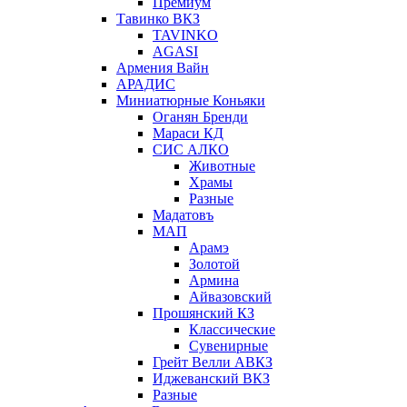
Премиум
Тавинко ВКЗ
TAVINKO
AGASI
Армения Вайн
АРАДИС
Миниатюрные Коньяки
Оганян Бренди
Мараси КД
СИС АЛКО
Животные
Храмы
Разные
Мадатовъ
МАП
Арамэ
Золотой
Армина
Айвазовский
Прошянский КЗ
Классические
Сувенирные
Грейт Велли АВКЗ
Иджеванский ВКЗ
Разные