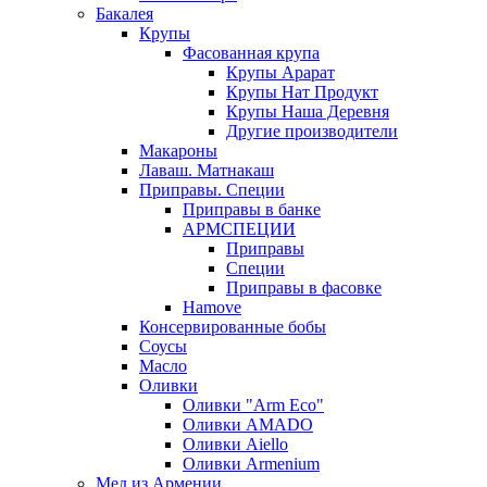
Бакалея
Крупы
Фасованная крупа
Крупы Арарат
Крупы Нат Продукт
Крупы Наша Деревня
Другие производители
Макароны
Лаваш. Матнакаш
Приправы. Специи
Приправы в банке
АРМСПЕЦИИ
Приправы
Специи
Приправы в фасовке
Hamove
Консервированные бобы
Соусы
Масло
Оливки
Оливки "Arm Eco"
Оливки AMADO
Оливки Aiello
Оливки Armenium
Мед из Армении