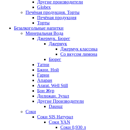
Другие производители
Globex
Печёная продукция. Торты
Печёная продукция
Торты
Безалкогольные напитки
Минеральная Вода
Джермук. Бюрег
Джермук
Джермук классика
Со вкусом лимона
Бюрег
Татни
Бжни. Ной
Гарни
Апаран
Ararat. Well Still
Бон Жур
Дилижан. Зулал
Другие Производители
Dausuz
Соки
Соки SIS Натурал
Соки YAN
Соки 0,930 л