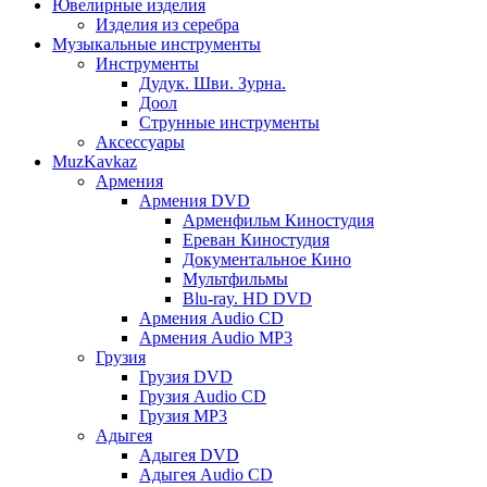
Ювелирные изделия
Изделия из серебра
Музыкальные инструменты
Инструменты
Дудук. Шви. Зурна.
Доол
Струнные инструменты
Аксессуары
MuzKavkaz
Армения
Армения DVD
Арменфильм Киностудия
Ереван Киностудия
Документальное Кино
Мультфильмы
Blu-ray. HD DVD
Армения Audio CD
Армения Audio MP3
Грузия
Грузия DVD
Грузия Audio CD
Грузия MP3
Адыгея
Адыгея DVD
Адыгея Audio CD