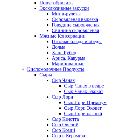
Полуфабрикаты
Эксклюзивные закуски
Мини-рулеты
Сыровяленая вырезка
Говядина сыровяленая
Свинина сыровяленая
Мясные Консервации
Готовые блюда и обеды
Долма
Хаш. Рубец
Ариса. Кавурма
Маринованные
Кисломолочные Продукты
Сыры
Сыр Чанах
Сыр Чанах в ведре
Сыр Чанах Экокат
Сыр Лори
Сыр Лори Премиум
Сыр Лори Экокат
Сыр Лори разный
Сыр Качотта
Сыр Овечий
Сыр Козий
Сыр в Керамике