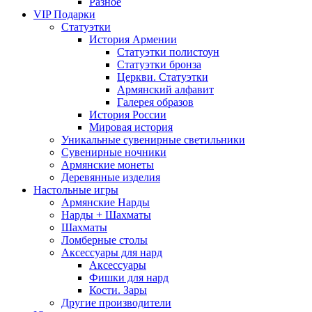
Разное
VIP Подарки
Статуэтки
История Армении
Статуэтки полистоун
Статуэтки бронза
Церкви. Статуэтки
Армянский алфавит
Галерея образов
История России
Мировая история
Уникальные сувенирные светильники
Сувенирные ночники
Армянские монеты
Деревянные изделия
Настольные игры
Армянские Нарды
Нарды + Шахматы
Шахматы
Ломберные столы
Аксессуары для нард
Аксессуары
Фишки для нард
Кости. Зары
Другие производители