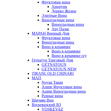
Фруктовые вина
Арцруни
Дерево Жизни
Элитные Вина
Виноградные вина
Виноградные вина
Арт Палас
МАРАН Винный Дом
Фруктовые вина
Виноградные вина
Вино в керамике
Вино в керамике
Вино в керамике п/у
Гетнатун Торговый Дом
GETNATOUN
GETNATOUN NEW
TIRANI. OLD CHINARI
МАП
Noyan Tapan
Arame Фруктовые вина
Arame Виноградные вина
Разные вина
Шаумян Вин
Воскевазский ВЗ
VOSKEVAZ