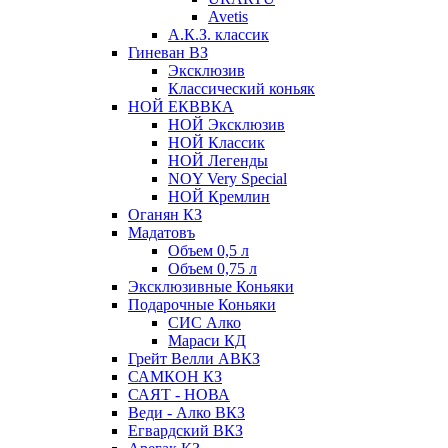
Avetis
А.К.З. классик
Гиневан ВЗ
Эксклюзив
Классический коньяк
НОЙ ЕКВВКА
НОЙ Эксклюзив
НОЙ Классик
НОЙ Легенды
NOY Very Speсial
НОЙ Кремлин
Оганян КЗ
Мадатовъ
Объем 0,5 л
Объем 0,75 л
Эксклюзивные Коньяки
Подарочные Коньяки
СИС Алко
Мараси КД
Грейт Велли АВКЗ
САМКОН КЗ
САЯТ - НОВА
Веди - Алко ВКЗ
Егвардский ВКЗ