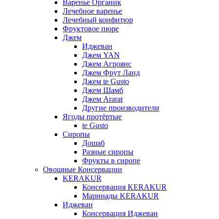
Варенье Органик
Лечебное варенье
Лечебный конфитюр
Фруктовое пюре
Джем
Иджеван
Джем YAN
Джем Агроянс
Джем Фрут Ланд
Джем te Gusto
Джем Шамб
Джем Ararat
Другие производители
Ягоды протёртые
te Gusto
Сиропы
Дошаб
Разные сиропы
Фрукты в сиропе
Овощные Консервации
KERAKUR
Консервация KERAKUR
Маринады KERAKUR
Иджеван
Консервация Иджеван