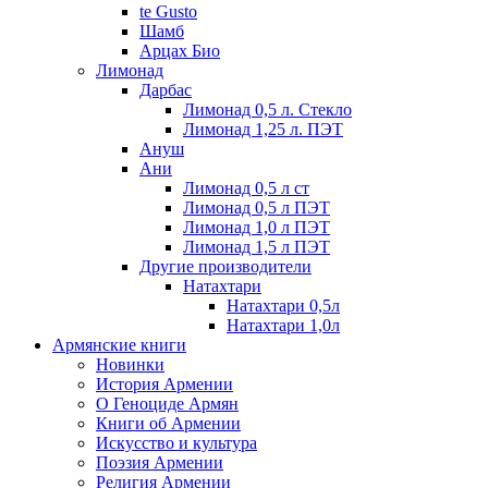
te Gusto
Шамб
Арцах Био
Лимонад
Дарбас
Лимонад 0,5 л. Стекло
Лимонад 1,25 л. ПЭТ
Ануш
Ани
Лимонад 0,5 л ст
Лимонад 0,5 л ПЭТ
Лимонад 1,0 л ПЭТ
Лимонад 1,5 л ПЭТ
Другие производители
Натахтари
Натахтари 0,5л
Натахтари 1,0л
Армянские книги
Новинки
История Армении
О Геноциде Армян
Книги об Армении
Иcкусство и культура
Поэзия Армении
Религия Армении