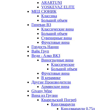
ARARTUNI
VOSKEVAZ ELITE
МЕЦ СЮНИК
Классика
Большой объем
Гиневан ВЗ
Классические вина
Большой объем
Сувенирные вина
Фруктовые вина
Гордость Нации
Вайк Груп
Веди - Алко ВКЗ
Виноградные вина
Классические
Большой объем
Фруктовые вина
В керамике
Другие Производители
Армянские вина
Givany Wine
Вина из Грузии
Кварельский Погреб
Киндзмараули
Киндзмараули 0,75л