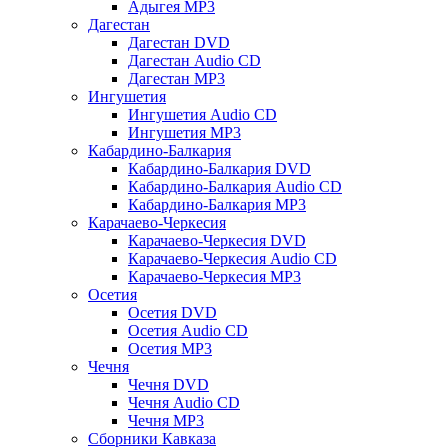
Адыгея MP3
Дагестан
Дагестан DVD
Дагестан Audio CD
Дагестан MP3
Ингушетия
Ингушетия Audio CD
Ингушетия MP3
Кабардино-Балкария
Кабардино-Балкария DVD
Кабардино-Балкария Audio CD
Кабардино-Балкария MP3
Карачаево-Черкесия
Карачаево-Черкесия DVD
Карачаево-Черкесия Audio CD
Карачаево-Черкесия MP3
Осетия
Осетия DVD
Осетия Audio CD
Осетия MP3
Чечня
Чечня DVD
Чечня Audio CD
Чечня MP3
Сборники Кавказа