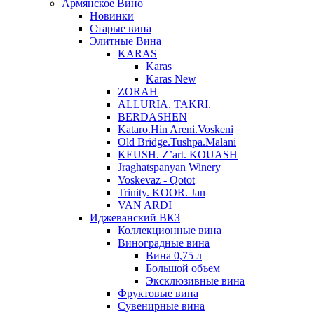
Армянское Вино
Новинки
Старые вина
Элитные Вина
KARAS
Karas
Karas New
ZORAH
ALLURIA. TAKRI.
BERDASHEN
Kataro.Hin Areni.Voskeni
Old Bridge.Tushpa.Malani
KEUSH. Z’art. KOUASH
Jraghatspanyan Winery
Voskevaz - Qotot
Trinity. KOOR. Jan
VAN ARDI
Иджеванский ВКЗ
Коллекционные вина
Виноградные вина
Вина 0,75 л
Большой объем
Эксклюзивные вина
Фруктовые вина
Cувенирные вина