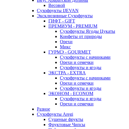
Вкус Араратской Долины
Весовой
Сухофрукты IJEVAN
Эксклюзивные Сухофрукты
ГИФТ - GIFT
ПРЕМИУМ - PREMIUM
Сухофрукты Ягоды Цукаты
Конфеты от природы
Орехи
Микс
ГУРМЭ - GOURMET
Сухофрукты с начинками
Орехи и семечки
Сухофрукты и ягоды
ЭКСТРА - EXTRA
Сухофрукты с начинками
Орехи и семечки
Сухофрукты и ягоды
ЭКОНОМ - ECONOM
Сухофрукты и ягоды
Орехи и семечки
Разное
Сухофрукты Aregi
Сушеные фрукты
Фруктовые Чипсы