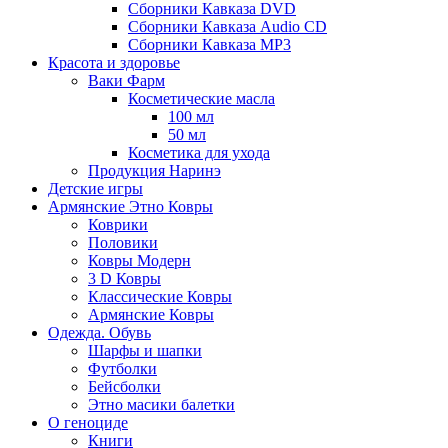
Сборники Кавказа DVD
Сборники Кавказа Audio CD
Сборники Кавказа MP3
Красота и здоровье
Ваки Фарм
Косметические масла
100 мл
50 мл
Косметика для ухода
Продукция Наринэ
Детские игры
Армянские Этно Ковры
Коврики
Половики
Ковры Модерн
3 D Ковры
Классические Ковры
Армянские Ковры
Одежда. Обувь
Шарфы и шапки
Футболки
Бейсболки
Этно масики балетки
О геноциде
Книги