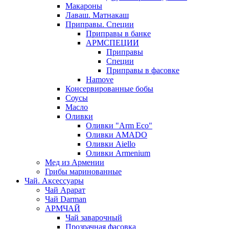
Макароны
Лаваш. Матнакаш
Приправы. Специи
Приправы в банке
АРМСПЕЦИИ
Приправы
Специи
Приправы в фасовке
Hamove
Консервированные бобы
Соусы
Масло
Оливки
Оливки "Arm Eco"
Оливки AMADO
Оливки Aiello
Оливки Armenium
Мед из Армении
Грибы маринованные
Чай. Аксессуары
Чай Арарат
Чай Darman
АРМЧАЙ
Чай заварочный
Прозрачная фасовка