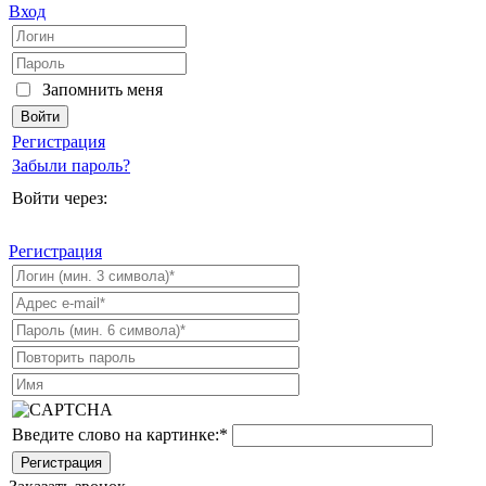
Вход
Запомнить меня
Регистрация
Забыли пароль?
Войти через:
Регистрация
Введите слово на картинке:
*