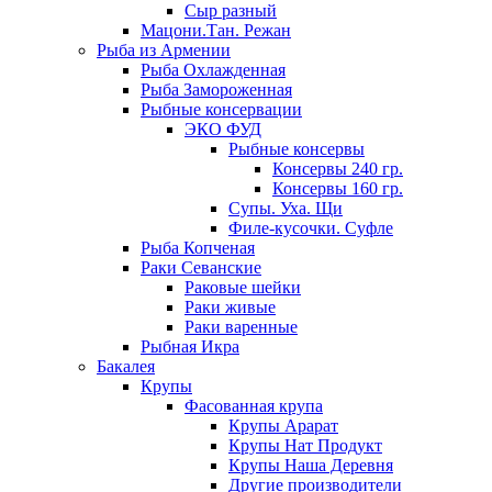
Сыр разный
Мацони.Тан. Режан
Рыба из Армении
Рыба Охлажденная
Рыба Замороженная
Рыбные консервации
ЭКО ФУД
Рыбные консервы
Консервы 240 гр.
Консервы 160 гр.
Супы. Уха. Щи
Филе-кусочки. Суфле
Рыба Копченая
Раки Севанские
Раковые шейки
Раки живые
Раки варенные
Рыбная Икра
Бакалея
Крупы
Фасованная крупа
Крупы Арарат
Крупы Нат Продукт
Крупы Наша Деревня
Другие производители