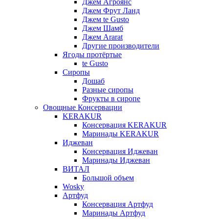
Джем Агроянс
Джем Фрут Ланд
Джем te Gusto
Джем Шамб
Джем Ararat
Другие производители
Ягоды протёртые
te Gusto
Сиропы
Дошаб
Разные сиропы
Фрукты в сиропе
Овощные Консервации
KERAKUR
Консервация KERAKUR
Маринады KERAKUR
Иджеван
Консервация Иджеван
Маринады Иджеван
ВИТАЛ
Большой объем
Wosky
Артфуд
Консервация Артфуд
Маринады Артфуд