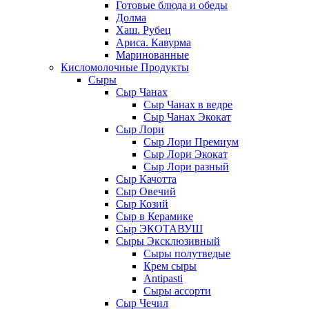
Готовые блюда и обеды
Долма
Хаш. Рубец
Ариса. Кавурма
Маринованные
Кисломолочные Продукты
Сыры
Сыр Чанах
Сыр Чанах в ведре
Сыр Чанах Экокат
Сыр Лори
Сыр Лори Премиум
Сыр Лори Экокат
Сыр Лори разный
Сыр Качотта
Сыр Овечий
Сыр Козий
Сыр в Керамике
Сыр ЭКОТАВУШ
Сыры Эксклюзивный
Сыры полутведые
Крем сыры
Antipasti
Сыры ассорти
Сыр Чечил