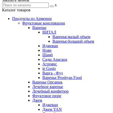
Заказать звонок
x
Каталог товаров
Продукты из Армении
Фруктовые консервации
Варенье
ВИТАЛ
Варенья малый объем
Варенья большой объем
Иджеван
Ноян
Шамб
Сады Арагаца
Агроянс
te Gusto
Варга - Фуд
Варенье Proshyan Food
Варенье Органик
Лечебное варенье
Лечебный конфитюр
Фруктовое пюре
Джем
Иджеван
Джем YAN