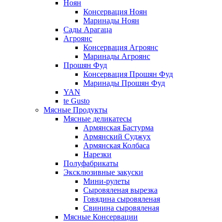
Ноян
Консервация Ноян
Маринады Ноян
Сады Арагаца
Агроянс
Консервация Агроянс
Маринады Агроянс
Прошян Фуд
Консервация Прошян Фуд
Маринады Прошян Фуд
YAN
te Gusto
Мясные Продукты
Мясные деликатесы
Армянская Бастурма
Армянский Суджух
Армянская Колбаса
Нарезки
Полуфабрикаты
Эксклюзивные закуски
Мини-рулеты
Сыровяленая вырезка
Говядина сыровяленая
Свинина сыровяленая
Мясные Консервации