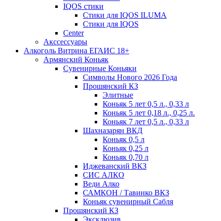
IQOS стики
Стики для IQOS ILUMA
Стики для IQOS
Сenter
Акссессуары
Алкоголь Витрина ЕГАИС 18+
Армянский Коньяк
Сувенирные Коньяки
Символы Нового 2026 Года
Прошянский КЗ
Элитные
Коньяк 5 лет 0,5 л., 0,33 л
Коньяк 5 лет 0,18 л., 0,25 л.
Коньяк 7 лет 0,5 л., 0,33 л
Шахназарян ВКД
Коньяк 0,5 л
Коньяк 0,25 л
Коньяк 0,70 л
Иджеванский ВКЗ
СИС АЛКО
Веди Алко
САМКОН / Тавинко ВКЗ
Коньяк сувенирный Сабля
Прошянский КЗ
Эксклюзив