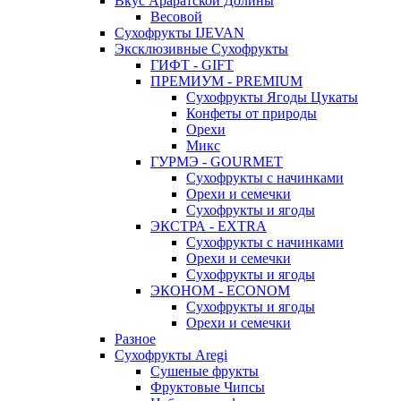
Вкус Араратской Долины
Весовой
Сухофрукты IJEVAN
Эксклюзивные Сухофрукты
ГИФТ - GIFT
ПРЕМИУМ - PREMIUM
Сухофрукты Ягоды Цукаты
Конфеты от природы
Орехи
Микс
ГУРМЭ - GOURMET
Сухофрукты с начинками
Орехи и семечки
Сухофрукты и ягоды
ЭКСТРА - EXTRA
Сухофрукты с начинками
Орехи и семечки
Сухофрукты и ягоды
ЭКОНОМ - ECONOM
Сухофрукты и ягоды
Орехи и семечки
Разное
Сухофрукты Aregi
Сушеные фрукты
Фруктовые Чипсы