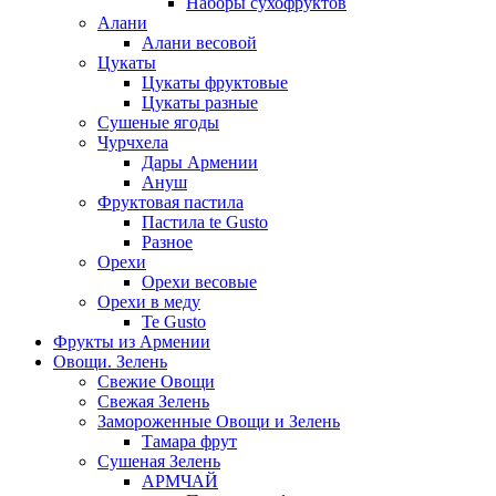
Наборы сухофруктов
Алани
Алани весовой
Цукаты
Цукаты фруктовые
Цукаты разные
Сушеные ягоды
Чурчхела
Дары Армении
Ануш
Фруктовая пастила
Пастила te Gusto
Разное
Орехи
Орехи весовые
Орехи в меду
Te Gusto
Фрукты из Армении
Овощи. Зелень
Свежие Овощи
Свежая Зелень
Замороженные Овощи и Зелень
Тамара фрут
Сушеная Зелень
АРМЧАЙ