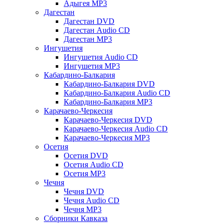
Адыгея MP3
Дагестан
Дагестан DVD
Дагестан Audio CD
Дагестан MP3
Ингушетия
Ингушетия Audio CD
Ингушетия MP3
Кабардино-Балкария
Кабардино-Балкария DVD
Кабардино-Балкария Audio CD
Кабардино-Балкария MP3
Карачаево-Черкесия
Карачаево-Черкесия DVD
Карачаево-Черкесия Audio CD
Карачаево-Черкесия MP3
Осетия
Осетия DVD
Осетия Audio CD
Осетия MP3
Чечня
Чечня DVD
Чечня Audio CD
Чечня MP3
Сборники Кавказа