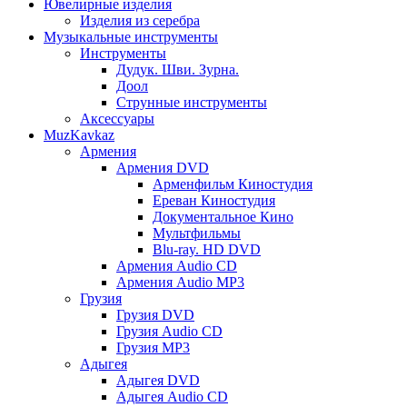
Ювелирные изделия
Изделия из серебра
Музыкальные инструменты
Инструменты
Дудук. Шви. Зурна.
Доол
Струнные инструменты
Аксессуары
MuzKavkaz
Армения
Армения DVD
Арменфильм Киностудия
Ереван Киностудия
Документальное Кино
Мультфильмы
Blu-ray. HD DVD
Армения Audio CD
Армения Audio MP3
Грузия
Грузия DVD
Грузия Audio CD
Грузия MP3
Адыгея
Адыгея DVD
Адыгея Audio CD