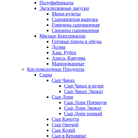
Полуфабрикаты
Эксклюзивные закуски
Мини-рулеты
Сыровяленая вырезка
Говядина сыровяленая
Свинина сыровяленая
Мясные Консервации
Готовые блюда и обеды
Долма
Хаш. Рубец
Ариса. Кавурма
Маринованные
Кисломолочные Продукты
Сыры
Сыр Чанах
Сыр Чанах в ведре
Сыр Чанах Экокат
Сыр Лори
Сыр Лори Премиум
Сыр Лори Экокат
Сыр Лори разный
Сыр Качотта
Сыр Овечий
Сыр Козий
Сыр в Керамике