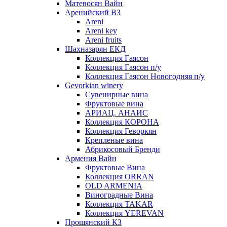
Матевосян Вайн
Аренийский ВЗ
Areni
Areni key
Areni fruits
Шахназарян ЕКД
Коллекция Гаясон
Коллекция Гаясон п/у
Коллекция Гаясон Новогодняя п/у
Gevorkian winery
Сувенирные вина
Фруктовые вина
АРИАЦ. АНАИС
Коллекция КОРОНА
Коллекция Геворкян
Крепленые вина
Абрикосовый Бренди
Армения Вайн
Фруктовые Вина
Коллекция ORRAN
OLD ARMENIA
Виноградные Вина
Коллекция TAKAR
Коллекция YEREVAN
Прошянский КЗ