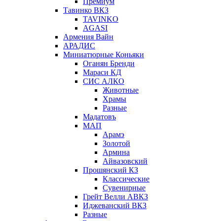
Премиум
Тавинко ВКЗ
TAVINKO
AGASI
Армения Вайн
АРАДИС
Миниатюрные Коньяки
Оганян Бренди
Мараси КД
СИС АЛКО
Животные
Храмы
Разные
Мадатовъ
МАП
Арамэ
Золотой
Армина
Айвазовский
Прошянский КЗ
Классические
Сувенирные
Грейт Велли АВКЗ
Иджеванский ВКЗ
Разные