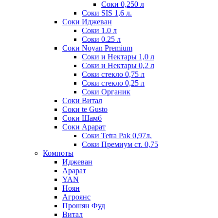
Соки 0,250 л
Соки SIS 1,6 л.
Соки Иджеван
Соки 1.0 л
Соки 0.25 л
Соки Noyan Premium
Соки и Нектары 1,0 л
Соки и Нектары 0,2 л
Соки стекло 0,75 л
Соки стекло 0,25 л
Соки Органик
Соки Витал
Соки te Gusto
Соки Шамб
Соки Арарат
Соки Tetra Pak 0,97л.
Соки Премиум ст. 0,75
Компоты
Иджеван
Арарат
YAN
Ноян
Агроянс
Прошян Фуд
Витал