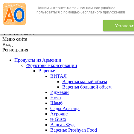
Нашим интернет-магазином намного удобнее
+7 (495) 646-888-1
пользоваться с помощью бесплатного приложения!
В корзине
0
товаров
Установи
x
Меню каталога
Меню сайта
Вход
Регистрация
Продукты из Армении
Фруктовые консервации
Варенье
ВИТАЛ
Варенья малый объем
Варенья большой объем
Иджеван
Ноян
Шамб
Сады Арагаца
Агроянс
te Gusto
Варга - Фуд
Варенье Proshyan Food