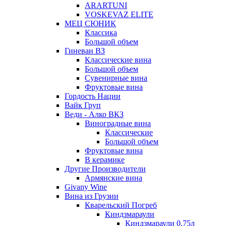
ARARTUNI
VOSKEVAZ ELITE
МЕЦ СЮНИК
Классика
Большой объем
Гиневан ВЗ
Классические вина
Большой объем
Сувенирные вина
Фруктовые вина
Гордость Нации
Вайк Груп
Веди - Алко ВКЗ
Виноградные вина
Классические
Большой объем
Фруктовые вина
В керамике
Другие Производители
Армянские вина
Givany Wine
Вина из Грузии
Кварельский Погреб
Киндзмараули
Киндзмараули 0,75л