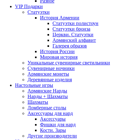
Разное
VIP Подарки
Статуэтки
История Армении
Статуэтки полистоун
Статуэтки бронза
Церкви. Статуэтки
Армянский алфавит
Галерея образов
История России
Мировая история
Уникальные сувенирные светильники
Сувенирные ночники
Армянские монеты
Деревянные изделия
Настольные игры
Армянские Нарды
Нарды + Шахматы
Шахматы
Ломберные столы
Аксессуары для нард
Аксессуары
Фишки для нард
Кости. Зары
Другие производители