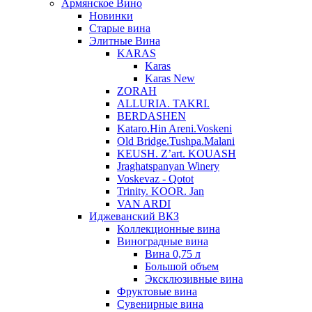
Армянское Вино
Новинки
Старые вина
Элитные Вина
KARAS
Karas
Karas New
ZORAH
ALLURIA. TAKRI.
BERDASHEN
Kataro.Hin Areni.Voskeni
Old Bridge.Tushpa.Malani
KEUSH. Z’art. KOUASH
Jraghatspanyan Winery
Voskevaz - Qotot
Trinity. KOOR. Jan
VAN ARDI
Иджеванский ВКЗ
Коллекционные вина
Виноградные вина
Вина 0,75 л
Большой объем
Эксклюзивные вина
Фруктовые вина
Cувенирные вина