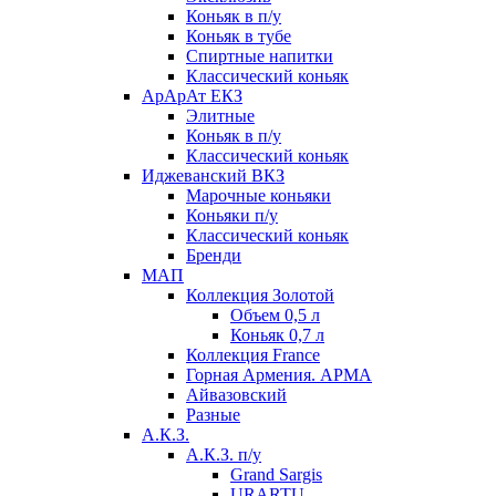
Коньяк в п/у
Коньяк в тубе
Спиртные напитки
Классический коньяк
АрАрАт ЕКЗ
Элитные
Коньяк в п/у
Классический коньяк
Иджеванский ВКЗ
Марочные коньяки
Коньяки п/у
Классический коньяк
Бренди
МАП
Коллекция Золотой
Объем 0,5 л
Коньяк 0,7 л
Коллекция France
Горная Армения. АРМА
Айвазовский
Разные
А.К.З.
А.К.З. п/у
Grand Sargis
URARTU