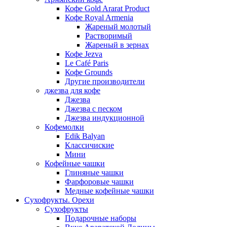
Кофе Gold Ararat Product
Кофе Royal Armenia
Жареный молотый
Растворимый
Жареный в зернах
Кофе Jezva
Le Café Paris
Кофе Grounds
Другие производители
джезва для кофе
Джезва
Джезва с песком
Джезва индукционной
Кофемолки
Edik Balyan
Классичиские
Мини
Кофейные чашки
Глиняные чашки
Фарфоровые чашки
Медные кофейные чашки
Сухофрукты. Орехи
Сухофрукты
Подарочные наборы