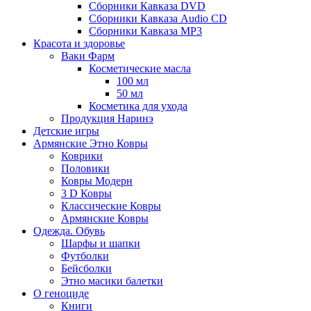
Сборники Кавказа DVD
Сборники Кавказа Audio CD
Сборники Кавказа MP3
Красота и здоровье
Ваки Фарм
Косметические масла
100 мл
50 мл
Косметика для ухода
Продукция Наринэ
Детские игры
Армянские Этно Ковры
Коврики
Половики
Ковры Модерн
3 D Ковры
Классические Ковры
Армянские Ковры
Одежда. Обувь
Шарфы и шапки
Футболки
Бейсболки
Этно масики балетки
О геноциде
Книги