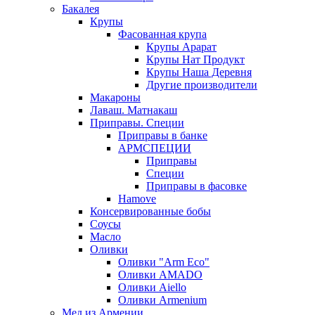
Бакалея
Крупы
Фасованная крупа
Крупы Арарат
Крупы Нат Продукт
Крупы Наша Деревня
Другие производители
Макароны
Лаваш. Матнакаш
Приправы. Специи
Приправы в банке
АРМСПЕЦИИ
Приправы
Специи
Приправы в фасовке
Hamove
Консервированные бобы
Соусы
Масло
Оливки
Оливки "Arm Eco"
Оливки AMADO
Оливки Aiello
Оливки Armenium
Мед из Армении