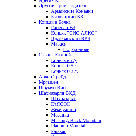
Арегак КЗ
Другие Производители
Армянские Коньяки
Кизлярский КЗ
Коньяк в Бочке
Гиневан ВЗ
Коньяк "СИС АЛКО"
Иджеванский ВКЗ
Мараси
Подарочные
Страна Камней
Коньяк в п/у
Коньяк 0,5 л.
Коньяк 0,2 л.
Аркон Трейд
Мргашен
Шаумян Вин
Шахназарян ВКД
Шахназарян
ГАЯСОН
Жемчужина
Мозаика
Mustang. Black Mountain
Platinum Mountain
Parakar