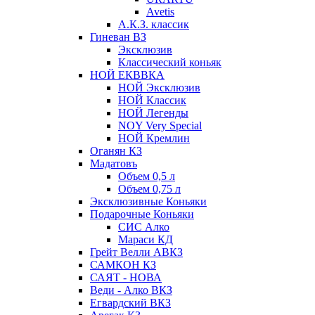
Avetis
А.К.З. классик
Гиневан ВЗ
Эксклюзив
Классический коньяк
НОЙ ЕКВВКА
НОЙ Эксклюзив
НОЙ Классик
НОЙ Легенды
NOY Very Speсial
НОЙ Кремлин
Оганян КЗ
Мадатовъ
Объем 0,5 л
Объем 0,75 л
Эксклюзивные Коньяки
Подарочные Коньяки
СИС Алко
Мараси КД
Грейт Велли АВКЗ
САМКОН КЗ
САЯТ - НОВА
Веди - Алко ВКЗ
Егвардский ВКЗ