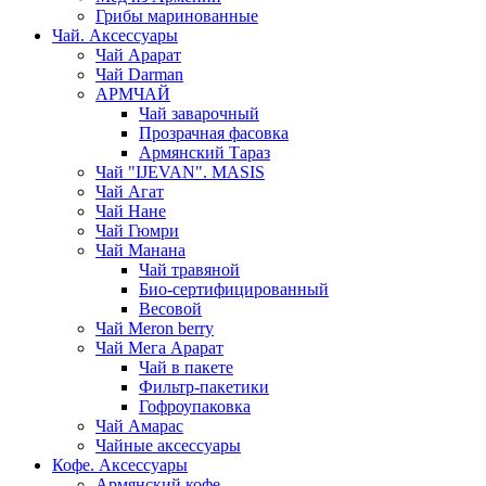
Грибы маринованные
Чай. Аксессуары
Чай Арарат
Чай Darman
АРМЧАЙ
Чай заварочный
Прозрачная фасовка
Армянский Тараз
Чай "IJEVAN". MASIS
Чай Агат
Чай Нане
Чай Гюмри
Чай Манана
Чай травяной
Био-сертифицированный
Весовой
Чай Meron berry
Чай Мега Арарат
Чай в пакете
Фильтр-пакетики
Гофроупаковка
Чай Амарас
Чайные аксессуары
Кофе. Аксессуары
Армянский кофе