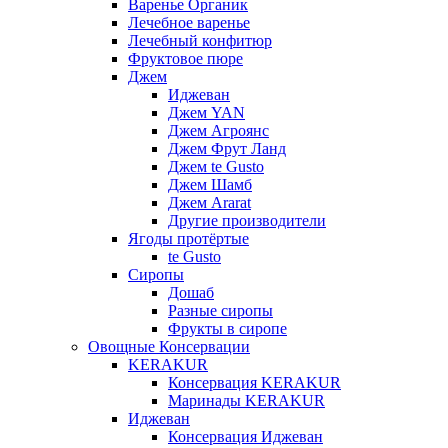
Варенье Органик
Лечебное варенье
Лечебный конфитюр
Фруктовое пюре
Джем
Иджеван
Джем YAN
Джем Агроянс
Джем Фрут Ланд
Джем te Gusto
Джем Шамб
Джем Ararat
Другие производители
Ягоды протёртые
te Gusto
Сиропы
Дошаб
Разные сиропы
Фрукты в сиропе
Овощные Консервации
KERAKUR
Консервация KERAKUR
Маринады KERAKUR
Иджеван
Консервация Иджеван