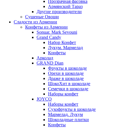
Прозрачная фасовка
Армянский Тараз
Другие производители
Сушеные Овощи
Сладости из Армении
Конфеты из Армении
Sonuar. Mark Sevouni
Grand Candy
Набор Конфет
Лукум. Мармелад
Конфеты
Арколад
GRAND Dian
Фрукты в шоколаде
Орехи в шоколаде
Драже в шоколаде
ШокоХит в шоколаде
Семечки в шоколаде
Наборы конфет
JOYCO
Наборы конфет
Сухофрукты в шоколаде
Мармелад. Лукум
Шоколадные плитки
Конфеты