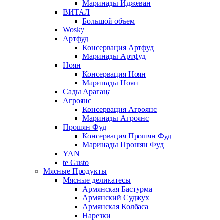
Маринады Иджеван
ВИТАЛ
Большой объем
Wosky
Артфуд
Консервация Артфуд
Маринады Артфуд
Ноян
Консервация Ноян
Маринады Ноян
Сады Арагаца
Агроянс
Консервация Агроянс
Маринады Агроянс
Прошян Фуд
Консервация Прошян Фуд
Маринады Прошян Фуд
YAN
te Gusto
Мясные Продукты
Мясные деликатесы
Армянская Бастурма
Армянский Суджух
Армянская Колбаса
Нарезки