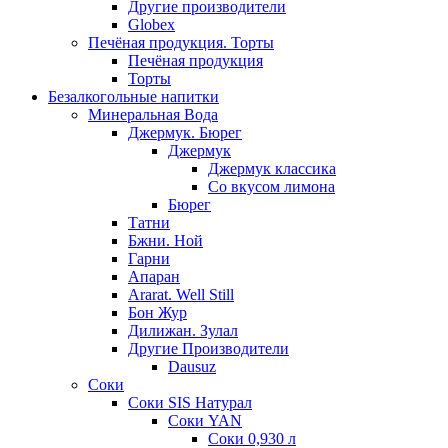
Другие производители
Globex
Печёная продукция. Торты
Печёная продукция
Торты
Безалкогольные напитки
Минеральная Вода
Джермук. Бюрег
Джермук
Джермук классика
Со вкусом лимона
Бюрег
Татни
Бжни. Ной
Гарни
Апаран
Ararat. Well Still
Бон Жур
Дилижан. Зулал
Другие Производители
Dausuz
Соки
Соки SIS Натурал
Соки YAN
Соки 0,930 л