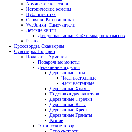
Армянские классики
Исторические романы
Публицистика
Словари. Разговорники
Учебники. Самоучители
Детские книги
Для дошкольников<br> и младших классов
Разное
Кроссворды. Сканворды
Сувениры. Подарки
Подарки – Армения
Подарочные монеты
Деревянные изделия
Деревянные часы
Часы настольные
Часы настенные
Деревянные Храмы
Подставки для напитков
Деревянные Тарелки
Деревянные Вазы
Деревянные Кресты
Деревянные Гранаты
Разное
Этнические товары
Этно скатерти