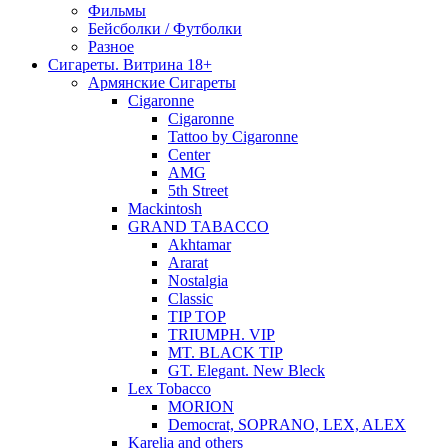
Фильмы
Бейсболки / Футболки
Разное
Сигареты. Витрина 18+
Армянские Сигареты
Cigaronne
Cigaronne
Tattoo by Cigaronne
Center
AMG
5th Street
Mackintosh
GRAND TABACCO
Akhtamar
Ararat
Nostalgia
Classic
TIP TOP
TRIUMPH. VIP
MT. BLACK TIP
GT. Elegant. New Bleck
Lex Tobacco
MORION
Democrat, SOPRANO, LEX, ALEX
Karelia and others