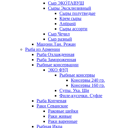
Сыр ЭКОТАВУШ
Сыры Эксклюзивный
Сыры полутведые
Крем сыры
Antipasti
Сыры ассорти
Сыр Чечил
Сыр разный
Мацони.Тан. Режан
Рыба из Армении
Рыба Охлажденная
Рыба Замороженная
Рыбные консервации
ЭКО ФУД
Рыбные консервы
Консервы 240 гр.
Консервы 160 гр.
Супы. Уха. Щи
Филе-кусочки. Суфле
Рыба Копченая
Раки Севанские
Раковые шейки
Раки живые
Раки варенные
Рыбная Икра