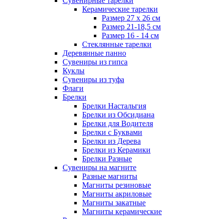
Сувенирные тарелки
Керамические тарелки
Размер 27 х 26 см
Размер 21-18,5 см
Размер 16 - 14 см
Стеклянные тарелки
Деревянные панно
Сувениры из гипса
Куклы
Сувениры из туфа
Флаги
Брелки
Брелки Настальгия
Брелки из Обсидиана
Брелки для Водителя
Брелки с Буквами
Брелки из Дерева
Брелки из Керамики
Брелки Разные
Сувениры на магните
Разные магниты
Магниты резиновые
Магниты акриловые
Магниты закатные
Магниты керамические