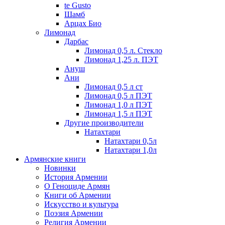
te Gusto
Шамб
Арцах Био
Лимонад
Дарбас
Лимонад 0,5 л. Стекло
Лимонад 1,25 л. ПЭТ
Ануш
Ани
Лимонад 0,5 л ст
Лимонад 0,5 л ПЭТ
Лимонад 1,0 л ПЭТ
Лимонад 1,5 л ПЭТ
Другие производители
Натахтари
Натахтари 0,5л
Натахтари 1,0л
Армянские книги
Новинки
История Армении
О Геноциде Армян
Книги об Армении
Иcкусство и культура
Поэзия Армении
Религия Армении