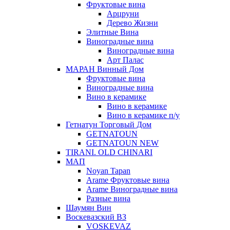
Фруктовые вина
Арцруни
Дерево Жизни
Элитные Вина
Виноградные вина
Виноградные вина
Арт Палас
МАРАН Винный Дом
Фруктовые вина
Виноградные вина
Вино в керамике
Вино в керамике
Вино в керамике п/у
Гетнатун Торговый Дом
GETNATOUN
GETNATOUN NEW
TIRANI. OLD CHINARI
МАП
Noyan Tapan
Arame Фруктовые вина
Arame Виноградные вина
Разные вина
Шаумян Вин
Воскевазский ВЗ
VOSKEVAZ