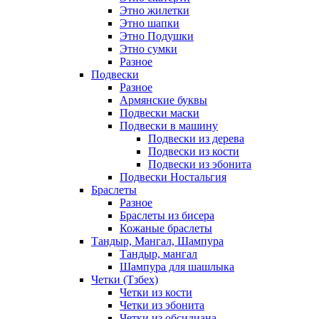
Этно жилетки
Этно шапки
Этно Подушки
Этно сумки
Разное
Подвески
Разное
Армянские буквы
Подвески маски
Подвески в машину
Подвески из дерева
Подвески из кости
Подвески из эбонита
Подвески Ностальгия
Браслеты
Разное
Браслеты из бисера
Кожаные браслеты
Тандыр, Мангал, Шампура
Тандыр, мангал
Шампура для шашлыка
Четки (Тзбех)
Четки из кости
Четки из эбонита
Четки из обсидиана