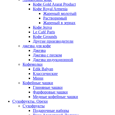
Кофе Gold Ararat Product
Кофе Royal Armenia
Жареный молотый
Растворимый
Жареный в зернах
Кофе Jezva
Le Café Paris
Кофе Grounds
Другие производители
джезва для кофе
Джезва
Джезва с песком
Джезва индукционной
Кофемолки
Edik Balyan
Классичиские
Мини
Кофейные чашки
Глиняные чашки
Фарфоровые чашки
Медные кофейные чашки
Сухофрукты. Орехи
Сухофрукты
Подарочные наборы