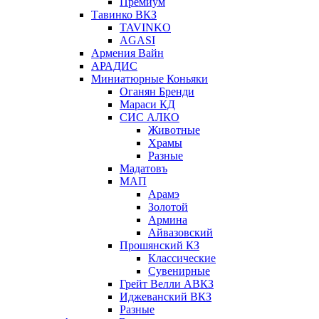
Премиум
Тавинко ВКЗ
TAVINKO
AGASI
Армения Вайн
АРАДИС
Миниатюрные Коньяки
Оганян Бренди
Мараси КД
СИС АЛКО
Животные
Храмы
Разные
Мадатовъ
МАП
Арамэ
Золотой
Армина
Айвазовский
Прошянский КЗ
Классические
Сувенирные
Грейт Велли АВКЗ
Иджеванский ВКЗ
Разные