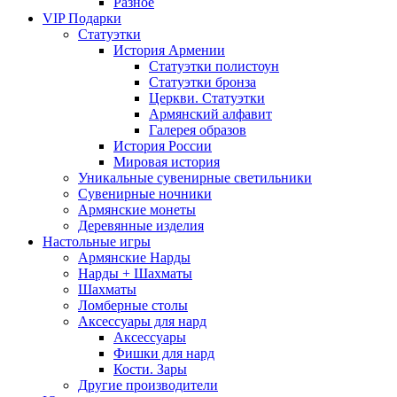
Разное
VIP Подарки
Статуэтки
История Армении
Статуэтки полистоун
Статуэтки бронза
Церкви. Статуэтки
Армянский алфавит
Галерея образов
История России
Мировая история
Уникальные сувенирные светильники
Сувенирные ночники
Армянские монеты
Деревянные изделия
Настольные игры
Армянские Нарды
Нарды + Шахматы
Шахматы
Ломберные столы
Аксессуары для нард
Аксессуары
Фишки для нард
Кости. Зары
Другие производители