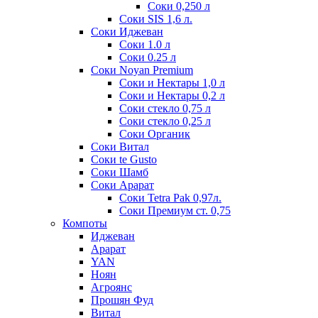
Соки 0,250 л
Соки SIS 1,6 л.
Соки Иджеван
Соки 1.0 л
Соки 0.25 л
Соки Noyan Premium
Соки и Нектары 1,0 л
Соки и Нектары 0,2 л
Соки стекло 0,75 л
Соки стекло 0,25 л
Соки Органик
Соки Витал
Соки te Gusto
Соки Шамб
Соки Арарат
Соки Tetra Pak 0,97л.
Соки Премиум ст. 0,75
Компоты
Иджеван
Арарат
YAN
Ноян
Агроянс
Прошян Фуд
Витал