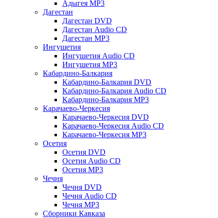
Адыгея MP3
Дагестан
Дагестан DVD
Дагестан Audio CD
Дагестан MP3
Ингушетия
Ингушетия Audio CD
Ингушетия MP3
Кабардино-Балкария
Кабардино-Балкария DVD
Кабардино-Балкария Audio CD
Кабардино-Балкария MP3
Карачаево-Черкесия
Карачаево-Черкесия DVD
Карачаево-Черкесия Audio CD
Карачаево-Черкесия MP3
Осетия
Осетия DVD
Осетия Audio CD
Осетия MP3
Чечня
Чечня DVD
Чечня Audio CD
Чечня MP3
Сборники Кавказа