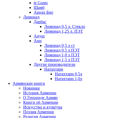
te Gusto
Шамб
Арцах Био
Лимонад
Дарбас
Лимонад 0,5 л. Стекло
Лимонад 1,25 л. ПЭТ
Ануш
Ани
Лимонад 0,5 л ст
Лимонад 0,5 л ПЭТ
Лимонад 1,0 л ПЭТ
Лимонад 1,5 л ПЭТ
Другие производители
Натахтари
Натахтари 0,5л
Натахтари 1,0л
Армянские книги
Новинки
История Армении
О Геноциде Армян
Книги об Армении
Иcкусство и культура
Поэзия Армении
Религия Армении