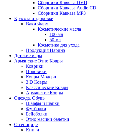
Сборники Кавказа DVD
Сборники Кавказа Audio CD
Сборники Кавказа MP3
Красота и здоровье
Ваки Фарм
Косметические масла
100 мл
50 мл
Косметика для ухода
Продукция Наринэ
Детские игры
Армянские Этно Ковры
Коврики
Половики
Ковры Модерн
3 D Ковры
Классические Ковры
Армянские Ковры
Одежда. Обувь
Шарфы и шапки
Футболки
Бейсболки
Этно масики балетки
О геноциде
Книги