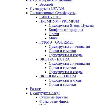
Вкус Араратской Долины
Весовой
Сухофрукты IJEVAN
Эксклюзивные Сухофрукты
ГИФТ - GIFT
ПРЕМИУМ - PREMIUM
Сухофрукты Ягоды Цукаты
Конфеты от природы
Орехи
Микс
ГУРМЭ - GOURMET
Сухофрукты с начинками
Орехи и семечки
Сухофрукты и ягоды
ЭКСТРА - EXTRA
Сухофрукты с начинками
Орехи и семечки
Сухофрукты и ягоды
ЭКОНОМ - ECONOM
Сухофрукты и ягоды
Орехи и семечки
Разное
Сухофрукты Aregi
Сушеные фрукты
Фруктовые Чипсы