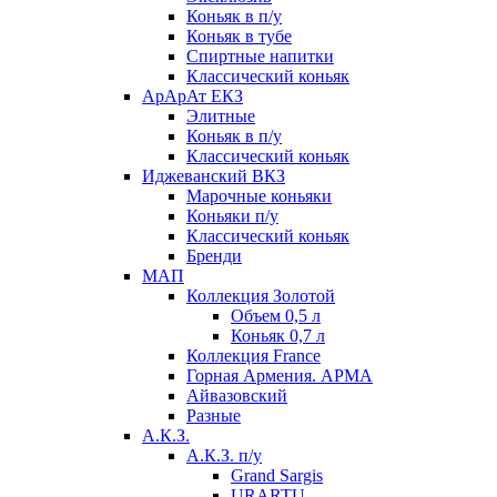
Коньяк в п/у
Коньяк в тубе
Спиртные напитки
Классический коньяк
АрАрАт ЕКЗ
Элитные
Коньяк в п/у
Классический коньяк
Иджеванский ВКЗ
Марочные коньяки
Коньяки п/у
Классический коньяк
Бренди
МАП
Коллекция Золотой
Объем 0,5 л
Коньяк 0,7 л
Коллекция France
Горная Армения. АРМА
Айвазовский
Разные
А.К.З.
А.К.З. п/у
Grand Sargis
URARTU