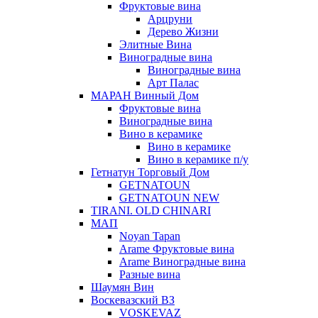
Фруктовые вина
Арцруни
Дерево Жизни
Элитные Вина
Виноградные вина
Виноградные вина
Арт Палас
МАРАН Винный Дом
Фруктовые вина
Виноградные вина
Вино в керамике
Вино в керамике
Вино в керамике п/у
Гетнатун Торговый Дом
GETNATOUN
GETNATOUN NEW
TIRANI. OLD CHINARI
МАП
Noyan Tapan
Arame Фруктовые вина
Arame Виноградные вина
Разные вина
Шаумян Вин
Воскевазский ВЗ
VOSKEVAZ