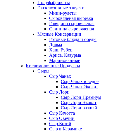
Полуфабрикаты
Эксклюзивные закуски
Мини-рулеты
Сыровяленая вырезка
Говядина сыровяленая
Свинина сыровяленая
Мясные Консервации
Готовые блюда и обеды
Долма
Хаш. Рубец
Ариса. Кавурма
Маринованные
Кисломолочные Продукты
Сыры
Сыр Чанах
Сыр Чанах в ведре
Сыр Чанах Экокат
Сыр Лори
Сыр Лори Премиум
Сыр Лори Экокат
Сыр Лори разный
Сыр Качотта
Сыр Овечий
Сыр Козий
Сыр в Керамике