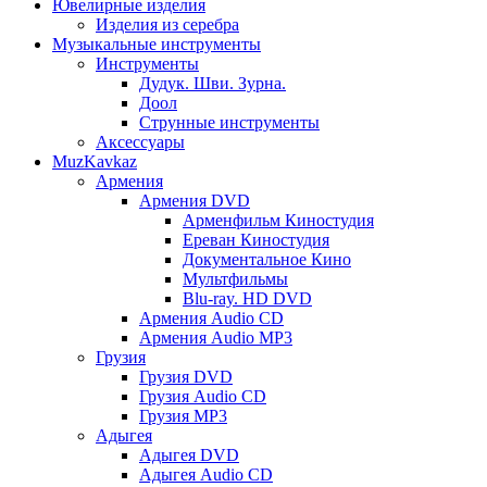
Ювелирные изделия
Изделия из серебра
Музыкальные инструменты
Инструменты
Дудук. Шви. Зурна.
Доол
Струнные инструменты
Аксессуары
MuzKavkaz
Армения
Армения DVD
Арменфильм Киностудия
Ереван Киностудия
Документальное Кино
Мультфильмы
Blu-ray. HD DVD
Армения Audio CD
Армения Audio MP3
Грузия
Грузия DVD
Грузия Audio CD
Грузия MP3
Адыгея
Адыгея DVD
Адыгея Audio CD