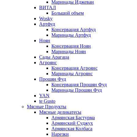
Маринады Иджеван
ВИТАЛ
Большой объем
Wosky
Артфуд
Консервация Артфуд
Маринады Артфуд
Ноян
Консервация Ноян
Маринады Ноян
Сады Арагаца
Агроянс
Консервация Агроянс
Маринады Агроянс
Прошян Фуд
Консервация Прошян Фуд
Маринады Прошян Фуд
YAN
te Gusto
Мясные Продукты
Мясные деликатесы
Армянская Бастурма
Армянский Суджух
Армянская Колбаса
Нарезки