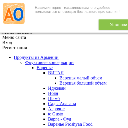
Нашим интернет-магазином намного удобнее
+7 (495) 646-888-1
пользоваться с помощью бесплатного приложения!
В корзине
0
товаров
Установи
x
Меню каталога
Меню сайта
Вход
Регистрация
Продукты из Армении
Фруктовые консервации
Варенье
ВИТАЛ
Варенья малый объем
Варенья большой объем
Иджеван
Ноян
Шамб
Сады Арагаца
Агроянс
te Gusto
Варга - Фуд
Варенье Proshyan Food