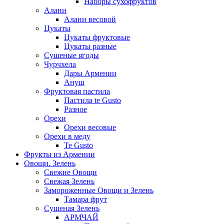
Наборы сухофруктов
Алани
Алани весовой
Цукаты
Цукаты фруктовые
Цукаты разные
Сушеные ягоды
Чурчхела
Дары Армении
Ануш
Фруктовая пастила
Пастила te Gusto
Разное
Орехи
Орехи весовые
Орехи в меду
Te Gusto
Фрукты из Армении
Овощи. Зелень
Свежие Овощи
Свежая Зелень
Замороженные Овощи и Зелень
Тамара фрут
Сушеная Зелень
АРМЧАЙ