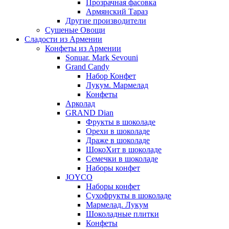
Прозрачная фасовка
Армянский Тараз
Другие производители
Сушеные Овощи
Сладости из Армении
Конфеты из Армении
Sonuar. Mark Sevouni
Grand Candy
Набор Конфет
Лукум. Мармелад
Конфеты
Арколад
GRAND Dian
Фрукты в шоколаде
Орехи в шоколаде
Драже в шоколаде
ШокоХит в шоколаде
Семечки в шоколаде
Наборы конфет
JOYCO
Наборы конфет
Сухофрукты в шоколаде
Мармелад. Лукум
Шоколадные плитки
Конфеты