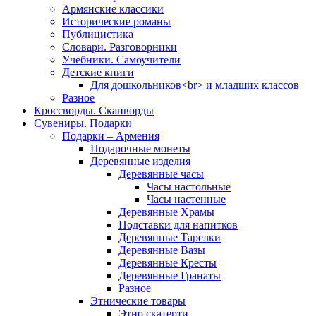
Армянские классики
Исторические романы
Публицистика
Словари. Разговорники
Учебники. Самоучители
Детские книги
Для дошкольников<br> и младших классов
Разное
Кроссворды. Сканворды
Сувениры. Подарки
Подарки – Армения
Подарочные монеты
Деревянные изделия
Деревянные часы
Часы настольные
Часы настенные
Деревянные Храмы
Подставки для напитков
Деревянные Тарелки
Деревянные Вазы
Деревянные Кресты
Деревянные Гранаты
Разное
Этнические товары
Этно скатерти