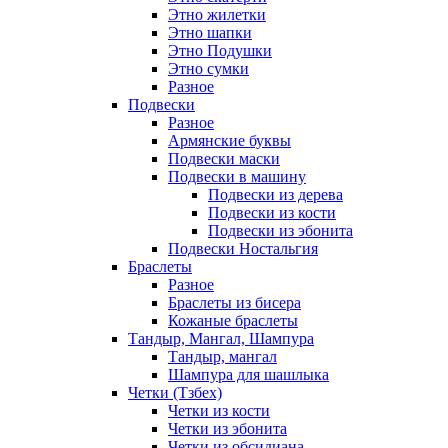
Этно жилетки
Этно шапки
Этно Подушки
Этно сумки
Разное
Подвески
Разное
Армянские буквы
Подвески маски
Подвески в машину
Подвески из дерева
Подвески из кости
Подвески из эбонита
Подвески Ностальгия
Браслеты
Разное
Браслеты из бисера
Кожаные браслеты
Тандыр, Мангал, Шампура
Тандыр, мангал
Шампура для шашлыка
Четки (Тзбех)
Четки из кости
Четки из эбонита
Четки из обсидиана