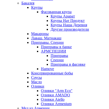
Бакалея
Крупы
Фасованная крупа
Крупы Арарат
Крупы Нат Продукт
Крупы Наша Деревня
Другие производители
Макароны
Лаваш. Матнакаш
Приправы. Специи
Приправы в банке
АРМСПЕЦИИ
Приправы
Специи
Приправы в фасовке
Hamove
Консервированные бобы
Соусы
Масло
Оливки
Оливки "Arm Eco"
Оливки AMADO
Оливки Aiello
Оливки Armenium
Мед из Армении