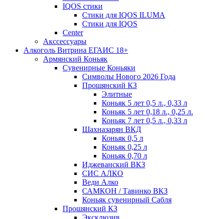
IQOS стики
Стики для IQOS ILUMA
Стики для IQOS
Сenter
Акссессуары
Алкоголь Витрина ЕГАИС 18+
Армянский Коньяк
Сувенирные Коньяки
Символы Нового 2026 Года
Прошянский КЗ
Элитные
Коньяк 5 лет 0,5 л., 0,33 л
Коньяк 5 лет 0,18 л., 0,25 л.
Коньяк 7 лет 0,5 л., 0,33 л
Шахназарян ВКД
Коньяк 0,5 л
Коньяк 0,25 л
Коньяк 0,70 л
Иджеванский ВКЗ
СИС АЛКО
Веди Алко
САМКОН / Тавинко ВКЗ
Коньяк сувенирный Сабля
Прошянский КЗ
Эксклюзив