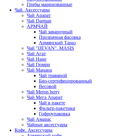
Грибы маринованные
Чай. Аксессуары
Чай Арарат
Чай Darman
АРМЧАЙ
Чай заварочный
Прозрачная фасовка
Армянский Тараз
Чай "IJEVAN". MASIS
Чай Агат
Чай Нане
Чай Гюмри
Чай Манана
Чай травяной
Био-сертифицированный
Весовой
Чай Meron berry
Чай Мега Арарат
Чай в пакете
Фильтр-пакетики
Гофроупаковка
Чай Амарас
Чайные аксессуары
Кофе. Аксессуары
Армянский кофе