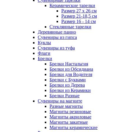
Сувенирные тарелки
Керамические тарелки
Размер 27 х 26 см
Размер 21-18,5 см
Размер 16 - 14 см
Стеклянные тарелки
Деревянные панно
Сувениры из гипса
Куклы
Сувениры из туфа
Флаги
Брелки
Брелки Настальгия
Брелки из Обсидиана
Брелки для Водителя
Брелки с Буквами
Брелки из Дерева
Брелки из Керамики
Брелки Разные
Сувениры на магните
Разные магниты
Магниты резиновые
Магниты акриловые
Магниты закатные
Магниты керамические