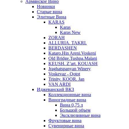
Армянское Вино
Новинки
Старые вина
Элитные Вина
KARAS
Karas
Karas New
ZORAH
ALLURIA. TAKRI.
BERDASHEN
Kataro.Hin Areni.Voskeni
Old Bridge.Tushpa.Malani
KEUSH. Z’art. KOUASH
Jraghatspanyan Winery
Voskevaz - Qotot
Trinity. KOOR. Jan
VAN ARDI
Иджеванский ВКЗ
Коллекционные вина
Виноградные вина
Вина 0,75 л
Большой объем
Эксклюзивные вина
Фруктовые вина
Cувенирные вина