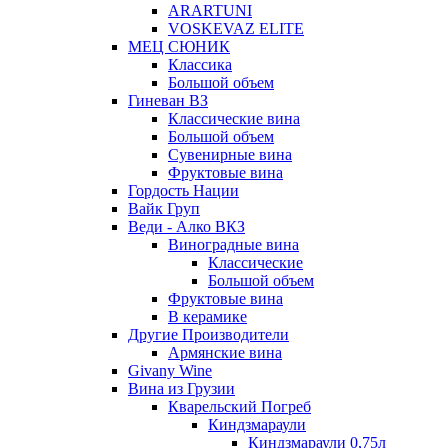
ARARTUNI
VOSKEVAZ ELITE
МЕЦ СЮНИК
Классика
Большой объем
Гиневан ВЗ
Классические вина
Большой объем
Сувенирные вина
Фруктовые вина
Гордость Нации
Вайк Груп
Веди - Алко ВКЗ
Виноградные вина
Классические
Большой объем
Фруктовые вина
В керамике
Другие Производители
Армянские вина
Givany Wine
Вина из Грузии
Кварельский Погреб
Киндзмараули
Киндзмараули 0,75л