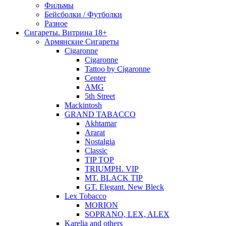
Фильмы
Бейсболки / Футболки
Разное
Сигареты. Витрина 18+
Армянские Сигареты
Cigaronne
Cigaronne
Tattoo by Cigaronne
Center
AMG
5th Street
Mackintosh
GRAND TABACCO
Akhtamar
Ararat
Nostalgia
Classic
TIP TOP
TRIUMPH. VIP
MT. BLACK TIP
GT. Elegant. New Bleck
Lex Tobacco
MORION
SOPRANO, LEX, ALEX
Karelia and others