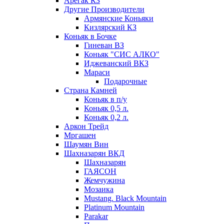
Арегак КЗ
Другие Производители
Армянские Коньяки
Кизлярский КЗ
Коньяк в Бочке
Гиневан ВЗ
Коньяк "СИС АЛКО"
Иджеванский ВКЗ
Мараси
Подарочные
Страна Камней
Коньяк в п/у
Коньяк 0,5 л.
Коньяк 0,2 л.
Аркон Трейд
Мргашен
Шаумян Вин
Шахназарян ВКД
Шахназарян
ГАЯСОН
Жемчужина
Мозаика
Mustang. Black Mountain
Platinum Mountain
Parakar