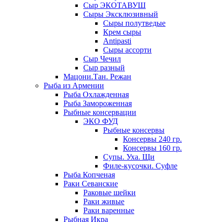
Сыр ЭКОТАВУШ
Сыры Эксклюзивный
Сыры полутведые
Крем сыры
Antipasti
Сыры ассорти
Сыр Чечил
Сыр разный
Мацони.Тан. Режан
Рыба из Армении
Рыба Охлажденная
Рыба Замороженная
Рыбные консервации
ЭКО ФУД
Рыбные консервы
Консервы 240 гр.
Консервы 160 гр.
Супы. Уха. Щи
Филе-кусочки. Суфле
Рыба Копченая
Раки Севанские
Раковые шейки
Раки живые
Раки варенные
Рыбная Икра