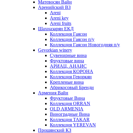
Матевосян Вайн
Аренийский ВЗ
Areni
Areni key
Areni fruits
Шахназарян ЕКД
Коллекция Гаясон
Коллекция Гаясон п/у
Коллекция Гаясон Новогодняя п/у
Gevorkian winery
Сувенирные вина
Фруктовые вина
АРИАЦ. АНАИС
Коллекция КОРОНА
Коллекция Геворкян
Крепленые вина
Абрикосовый Бренди
Армения Вайн
Фруктовые Вина
Коллекция ORRAN
OLD ARMENIA
Виноградные Вина
Коллекция TAKAR
Коллекция YEREVAN
Прошянский КЗ