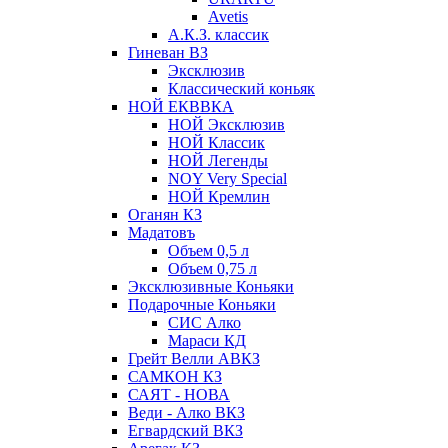
Avetis
А.К.З. классик
Гиневан ВЗ
Эксклюзив
Классический коньяк
НОЙ ЕКВВКА
НОЙ Эксклюзив
НОЙ Классик
НОЙ Легенды
NOY Very Speсial
НОЙ Кремлин
Оганян КЗ
Мадатовъ
Объем 0,5 л
Объем 0,75 л
Эксклюзивные Коньяки
Подарочные Коньяки
СИС Алко
Мараси КД
Грейт Велли АВКЗ
САМКОН КЗ
САЯТ - НОВА
Веди - Алко ВКЗ
Егвардский ВКЗ