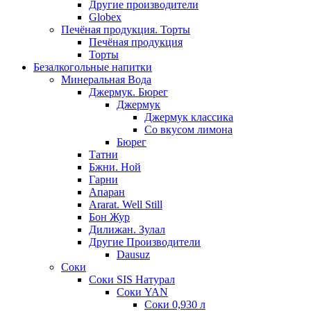
Другие производители
Globex
Печёная продукция. Торты
Печёная продукция
Торты
Безалкогольные напитки
Минеральная Вода
Джермук. Бюрег
Джермук
Джермук классика
Со вкусом лимона
Бюрег
Татни
Бжни. Ной
Гарни
Апаран
Ararat. Well Still
Бон Жур
Дилижан. Зулал
Другие Производители
Dausuz
Соки
Соки SIS Натурал
Соки YAN
Соки 0,930 л