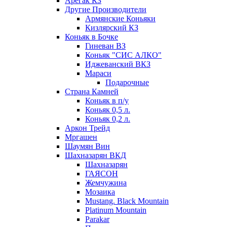
Арегак КЗ
Другие Производители
Армянские Коньяки
Кизлярский КЗ
Коньяк в Бочке
Гиневан ВЗ
Коньяк "СИС АЛКО"
Иджеванский ВКЗ
Мараси
Подарочные
Страна Камней
Коньяк в п/у
Коньяк 0,5 л.
Коньяк 0,2 л.
Аркон Трейд
Мргашен
Шаумян Вин
Шахназарян ВКД
Шахназарян
ГАЯСОН
Жемчужина
Мозаика
Mustang. Black Mountain
Platinum Mountain
Parakar