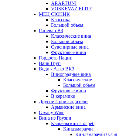
ARARTUNI
VOSKEVAZ ELITE
МЕЦ СЮНИК
Классика
Большой объем
Гиневан ВЗ
Классические вина
Большой объем
Сувенирные вина
Фруктовые вина
Гордость Нации
Вайк Груп
Веди - Алко ВКЗ
Виноградные вина
Классические
Большой объем
Фруктовые вина
В керамике
Другие Производители
Армянские вина
Givany Wine
Вина из Грузии
Кварельский Погреб
Киндзмараули
Киндзмараули 0,75л