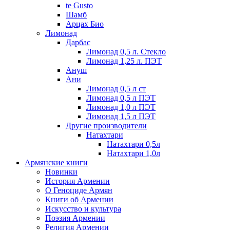
te Gusto
Шамб
Арцах Био
Лимонад
Дарбас
Лимонад 0,5 л. Стекло
Лимонад 1,25 л. ПЭТ
Ануш
Ани
Лимонад 0,5 л ст
Лимонад 0,5 л ПЭТ
Лимонад 1,0 л ПЭТ
Лимонад 1,5 л ПЭТ
Другие производители
Натахтари
Натахтари 0,5л
Натахтари 1,0л
Армянские книги
Новинки
История Армении
О Геноциде Армян
Книги об Армении
Иcкусство и культура
Поэзия Армении
Религия Армении