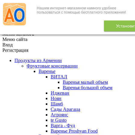
Нашим интернет-магазином намного удобнее
+7 (495) 646-888-1
пользоваться с помощью бесплатного приложения!
В корзине
0
товаров
Установи
x
Меню каталога
Меню сайта
Вход
Регистрация
Продукты из Армении
Фруктовые консервации
Варенье
ВИТАЛ
Варенья малый объем
Варенья большой объем
Иджеван
Ноян
Шамб
Сады Арагаца
Агроянс
te Gusto
Варга - Фуд
Варенье Proshyan Food