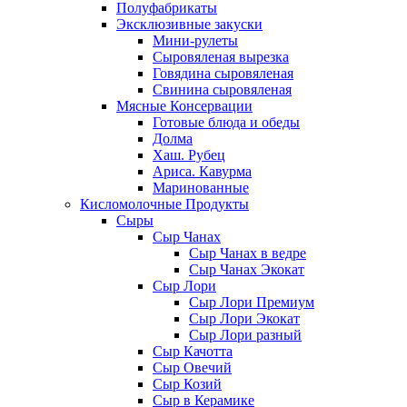
Полуфабрикаты
Эксклюзивные закуски
Мини-рулеты
Сыровяленая вырезка
Говядина сыровяленая
Свинина сыровяленая
Мясные Консервации
Готовые блюда и обеды
Долма
Хаш. Рубец
Ариса. Кавурма
Маринованные
Кисломолочные Продукты
Сыры
Сыр Чанах
Сыр Чанах в ведре
Сыр Чанах Экокат
Сыр Лори
Сыр Лори Премиум
Сыр Лори Экокат
Сыр Лори разный
Сыр Качотта
Сыр Овечий
Сыр Козий
Сыр в Керамике