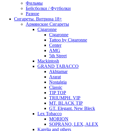
Фильмы
Бейсболки / Футболки
Разное
Сигареты. Витрина 18+
Армянские Сигареты
Cigaronne
Cigaronne
Tattoo by Cigaronne
Center
AMG
5th Street
Mackintosh
GRAND TABACCO
Akhtamar
Ararat
Nostalgia
Classic
TIP TOP
TRIUMPH. VIP
MT. BLACK TIP
GT. Elegant. New Bleck
Lex Tobacco
MORION
SOPRANO, LEX, ALEX
Karelia and others