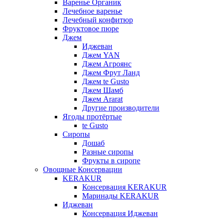
Варенье Органик
Лечебное варенье
Лечебный конфитюр
Фруктовое пюре
Джем
Иджеван
Джем YAN
Джем Агроянс
Джем Фрут Ланд
Джем te Gusto
Джем Шамб
Джем Ararat
Другие производители
Ягоды протёртые
te Gusto
Сиропы
Дошаб
Разные сиропы
Фрукты в сиропе
Овощные Консервации
KERAKUR
Консервация KERAKUR
Маринады KERAKUR
Иджеван
Консервация Иджеван