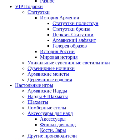
Разное
VIP Подарки
Статуэтки
История Армении
Статуэтки полистоун
Статуэтки бронза
Церкви. Статуэтки
Армянский алфавит
Галерея образов
История России
Мировая история
Уникальные сувенирные светильники
Сувенирные ночники
Армянские монеты
Деревянные изделия
Настольные игры
Армянские Нарды
Нарды + Шахматы
Шахматы
Ломберные столы
Аксессуары для нард
Аксессуары
Фишки для нард
Кости. Зары
Другие производители