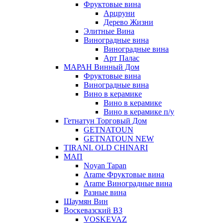
Фруктовые вина
Арцруни
Дерево Жизни
Элитные Вина
Виноградные вина
Виноградные вина
Арт Палас
МАРАН Винный Дом
Фруктовые вина
Виноградные вина
Вино в керамике
Вино в керамике
Вино в керамике п/у
Гетнатун Торговый Дом
GETNATOUN
GETNATOUN NEW
TIRANI. OLD CHINARI
МАП
Noyan Tapan
Arame Фруктовые вина
Arame Виноградные вина
Разные вина
Шаумян Вин
Воскевазский ВЗ
VOSKEVAZ