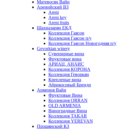
Матевосян Вайн
Аренийский ВЗ
Areni
Areni key
Areni fruits
Шахназарян ЕКД
Коллекция Гаясон
Коллекция Гаясон п/у
Коллекция Гаясон Новогодняя п/у
Gevorkian winery
Сувенирные вина
Фруктовые вина
АРИАЦ. АНАИС
Коллекция КОРОНА
Коллекция Геворкян
Крепленые вина
Абрикосовый Бренди
Армения Вайн
Фруктовые Вина
Коллекция ORRAN
OLD ARMENIA
Виноградные Вина
Коллекция TAKAR
Коллекция YEREVAN
Прошянский КЗ