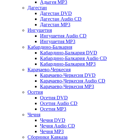
Адыгея MP3
Дагестан
Дагестан DVD
Дагестан Audio CD
Дагестан MP3
Ингушетия
Ингушетия Audio CD
Ингушетия MP3
Кабардино-Балкария
Кабардино-Балкария DVD
Кабардино-Балкария Audio CD
Кабардино-Балкария MP3
Карачаево-Черкесия
Карачаево-Черкесия DVD
Карачаево-Черкесия Audio CD
Карачаево-Черкесия MP3
Осетия
Осетия DVD
Осетия Audio CD
Осетия MP3
Чечня
Чечня DVD
Чечня Audio CD
Чечня MP3
Сборники Кавказа