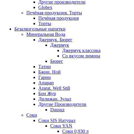
Другие производители
Globex
Печёная продукция. Торты
Печёная продукция
Торты
Безалкогольные напитки
Минеральная Вода
Джермук. Бюрег
Джермук
Джермук классика
Со вкусом лимона
Бюрег
Татни
Бжни. Ной
Гарни
Апаран
Ararat. Well Still
Бон Жур
Дилижан. Зулал
Другие Производители
Dausuz
Соки
Соки SIS Натурал
Соки YAN
Соки 0,930 л