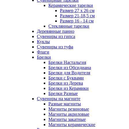
Сувенирные тарелки
Керамические тарелки
Размер 27 х 26 см
Размер 21-18,5 см
Размер 16 - 14 см
Стеклянные тарелки
Деревянные панно
Сувениры из гипса
Куклы
Сувениры из туфа
Флаги
Брелки
Брелки Настальгия
Брелки из Обсидиана
Брелки для Водителя
Брелки с Буквами
Брелки из Дерева
Брелки из Керамики
Брелки Разные
Сувениры на магните
Разные магниты
Магниты резиновые
Магниты акриловые
Магниты закатные
Магниты керамические