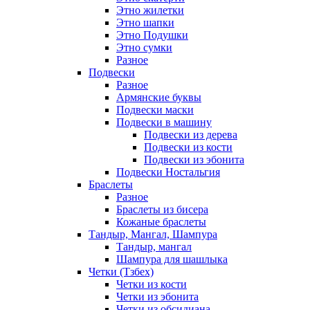
Этно жилетки
Этно шапки
Этно Подушки
Этно сумки
Разное
Подвески
Разное
Армянские буквы
Подвески маски
Подвески в машину
Подвески из дерева
Подвески из кости
Подвески из эбонита
Подвески Ностальгия
Браслеты
Разное
Браслеты из бисера
Кожаные браслеты
Тандыр, Мангал, Шампура
Тандыр, мангал
Шампура для шашлыка
Четки (Тзбех)
Четки из кости
Четки из эбонита
Четки из обсидиана