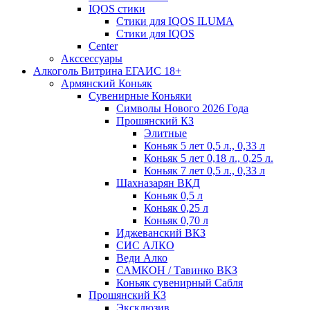
IQOS стики
Стики для IQOS ILUMA
Стики для IQOS
Сenter
Акссессуары
Алкоголь Витрина ЕГАИС 18+
Армянский Коньяк
Сувенирные Коньяки
Символы Нового 2026 Года
Прошянский КЗ
Элитные
Коньяк 5 лет 0,5 л., 0,33 л
Коньяк 5 лет 0,18 л., 0,25 л.
Коньяк 7 лет 0,5 л., 0,33 л
Шахназарян ВКД
Коньяк 0,5 л
Коньяк 0,25 л
Коньяк 0,70 л
Иджеванский ВКЗ
СИС АЛКО
Веди Алко
САМКОН / Тавинко ВКЗ
Коньяк сувенирный Сабля
Прошянский КЗ
Эксклюзив