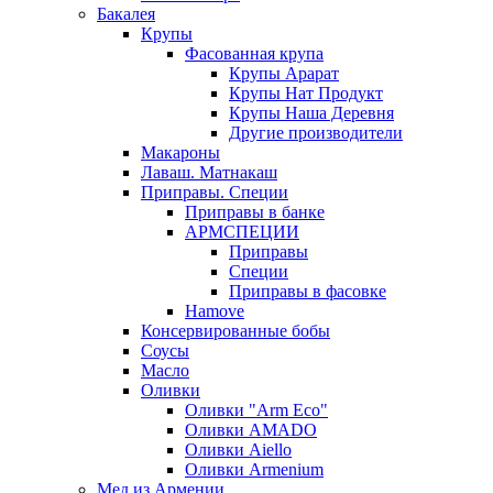
Бакалея
Крупы
Фасованная крупа
Крупы Арарат
Крупы Нат Продукт
Крупы Наша Деревня
Другие производители
Макароны
Лаваш. Матнакаш
Приправы. Специи
Приправы в банке
АРМСПЕЦИИ
Приправы
Специи
Приправы в фасовке
Hamove
Консервированные бобы
Соусы
Масло
Оливки
Оливки "Arm Eco"
Оливки AMADO
Оливки Aiello
Оливки Armenium
Мед из Армении