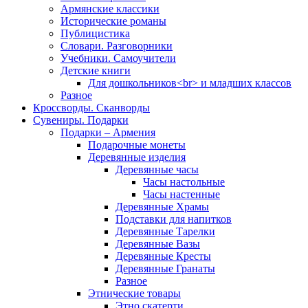
Армянские классики
Исторические романы
Публицистика
Словари. Разговорники
Учебники. Самоучители
Детские книги
Для дошкольников<br> и младших классов
Разное
Кроссворды. Сканворды
Сувениры. Подарки
Подарки – Армения
Подарочные монеты
Деревянные изделия
Деревянные часы
Часы настольные
Часы настенные
Деревянные Храмы
Подставки для напитков
Деревянные Тарелки
Деревянные Вазы
Деревянные Кресты
Деревянные Гранаты
Разное
Этнические товары
Этно скатерти