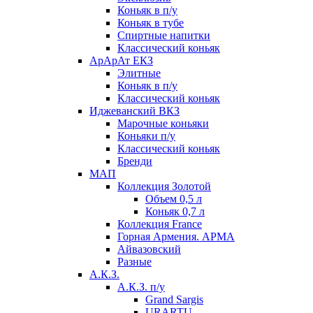
Коньяк в п/у
Коньяк в тубе
Спиртные напитки
Классический коньяк
АрАрАт ЕКЗ
Элитные
Коньяк в п/у
Классический коньяк
Иджеванский ВКЗ
Марочные коньяки
Коньяки п/у
Классический коньяк
Бренди
МАП
Коллекция Золотой
Объем 0,5 л
Коньяк 0,7 л
Коллекция France
Горная Армения. АРМА
Айвазовский
Разные
А.К.З.
А.К.З. п/у
Grand Sargis
URARTU