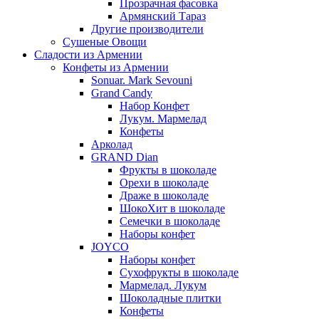
Прозрачная фасовка
Армянский Тараз
Другие производители
Сушеные Овощи
Сладости из Армении
Конфеты из Армении
Sonuar. Mark Sevouni
Grand Candy
Набор Конфет
Лукум. Мармелад
Конфеты
Арколад
GRAND Dian
Фрукты в шоколаде
Орехи в шоколаде
Драже в шоколаде
ШокоХит в шоколаде
Семечки в шоколаде
Наборы конфет
JOYCO
Наборы конфет
Сухофрукты в шоколаде
Мармелад. Лукум
Шоколадные плитки
Конфеты