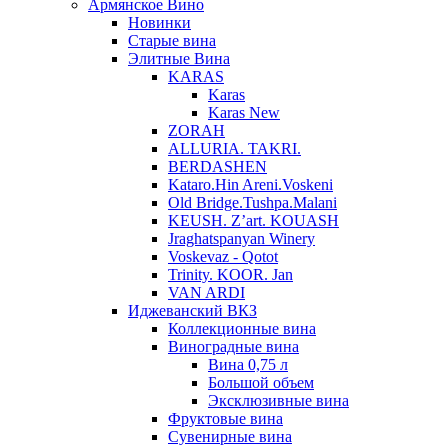
Армянское Вино
Новинки
Старые вина
Элитные Вина
KARAS
Karas
Karas New
ZORAH
ALLURIA. TAKRI.
BERDASHEN
Kataro.Hin Areni.Voskeni
Old Bridge.Tushpa.Malani
KEUSH. Z’art. KOUASH
Jraghatspanyan Winery
Voskevaz - Qotot
Trinity. KOOR. Jan
VAN ARDI
Иджеванский ВКЗ
Коллекционные вина
Виноградные вина
Вина 0,75 л
Большой объем
Эксклюзивные вина
Фруктовые вина
Cувенирные вина