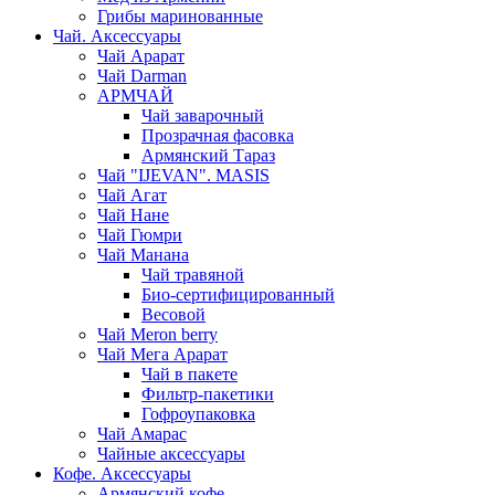
Грибы маринованные
Чай. Аксессуары
Чай Арарат
Чай Darman
АРМЧАЙ
Чай заварочный
Прозрачная фасовка
Армянский Тараз
Чай "IJEVAN". MASIS
Чай Агат
Чай Нане
Чай Гюмри
Чай Манана
Чай травяной
Био-сертифицированный
Весовой
Чай Meron berry
Чай Мега Арарат
Чай в пакете
Фильтр-пакетики
Гофроупаковка
Чай Амарас
Чайные аксессуары
Кофе. Аксессуары
Армянский кофе