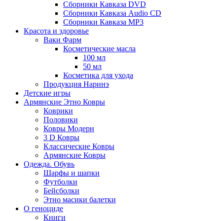
Сборники Кавказа DVD
Сборники Кавказа Audio CD
Сборники Кавказа MP3
Красота и здоровье
Ваки Фарм
Косметические масла
100 мл
50 мл
Косметика для ухода
Продукция Наринэ
Детские игры
Армянские Этно Ковры
Коврики
Половики
Ковры Модерн
3 D Ковры
Классические Ковры
Армянские Ковры
Одежда. Обувь
Шарфы и шапки
Футболки
Бейсболки
Этно масики балетки
О геноциде
Книги