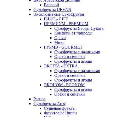
Вкус Араратской Долины
Весовой
Сухофрукты IJEVAN
Эксклюзивные Сухофрукты
ГИФТ - GIFT
ПРЕМИУМ - PREMIUM
Сухофрукты Ягоды Цукаты
Конфеты от природы
Орехи
Микс
ГУРМЭ - GOURMET
Сухофрукты с начинками
Орехи и семечки
Сухофрукты и ягоды
ЭКСТРА - EXTRA
Сухофрукты с начинками
Орехи и семечки
Сухофрукты и ягоды
ЭКОНОМ - ECONOM
Сухофрукты и ягоды
Орехи и семечки
Разное
Сухофрукты Aregi
Сушеные фрукты
Фруктовые Чипсы