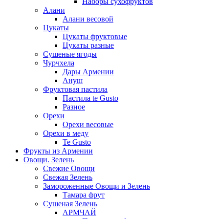
Наборы сухофруктов
Алани
Алани весовой
Цукаты
Цукаты фруктовые
Цукаты разные
Сушеные ягоды
Чурчхела
Дары Армении
Ануш
Фруктовая пастила
Пастила te Gusto
Разное
Орехи
Орехи весовые
Орехи в меду
Te Gusto
Фрукты из Армении
Овощи. Зелень
Свежие Овощи
Свежая Зелень
Замороженные Овощи и Зелень
Тамара фрут
Сушеная Зелень
АРМЧАЙ