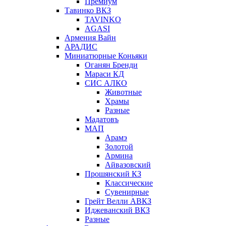
Премиум
Тавинко ВКЗ
TAVINKO
AGASI
Армения Вайн
АРАДИС
Миниатюрные Коньяки
Оганян Бренди
Мараси КД
СИС АЛКО
Животные
Храмы
Разные
Мадатовъ
МАП
Арамэ
Золотой
Армина
Айвазовский
Прошянский КЗ
Классические
Сувенирные
Грейт Велли АВКЗ
Иджеванский ВКЗ
Разные