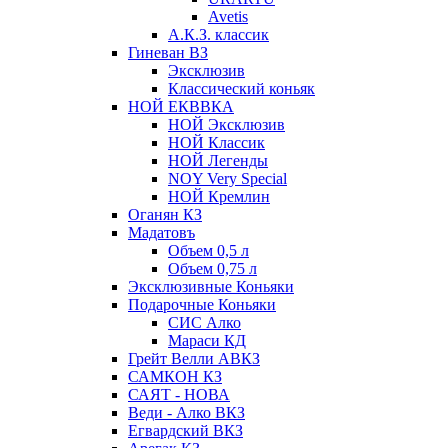
Avetis
А.К.З. классик
Гиневан ВЗ
Эксклюзив
Классический коньяк
НОЙ ЕКВВКА
НОЙ Эксклюзив
НОЙ Классик
НОЙ Легенды
NOY Very Speсial
НОЙ Кремлин
Оганян КЗ
Мадатовъ
Объем 0,5 л
Объем 0,75 л
Эксклюзивные Коньяки
Подарочные Коньяки
СИС Алко
Мараси КД
Грейт Велли АВКЗ
САМКОН КЗ
САЯТ - НОВА
Веди - Алко ВКЗ
Егвардский ВКЗ