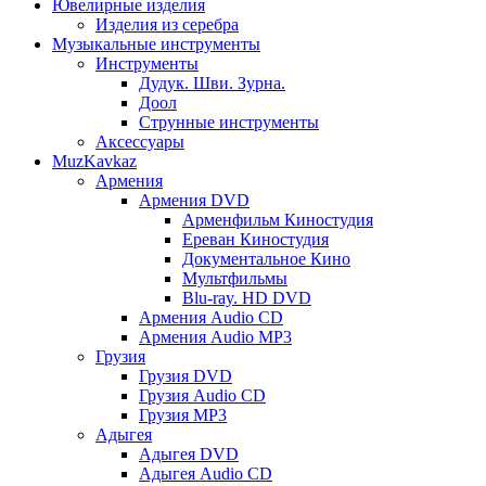
Ювелирные изделия
Изделия из серебра
Музыкальные инструменты
Инструменты
Дудук. Шви. Зурна.
Доол
Струнные инструменты
Аксессуары
MuzKavkaz
Армения
Армения DVD
Арменфильм Киностудия
Ереван Киностудия
Документальное Кино
Мультфильмы
Blu-ray. HD DVD
Армения Audio CD
Армения Audio MP3
Грузия
Грузия DVD
Грузия Audio CD
Грузия MP3
Адыгея
Адыгея DVD
Адыгея Audio CD