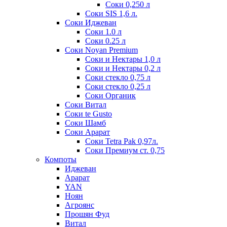
Соки 0,250 л
Соки SIS 1,6 л.
Соки Иджеван
Соки 1.0 л
Соки 0.25 л
Соки Noyan Premium
Соки и Нектары 1,0 л
Соки и Нектары 0,2 л
Соки стекло 0,75 л
Соки стекло 0,25 л
Соки Органик
Соки Витал
Соки te Gusto
Соки Шамб
Соки Арарат
Соки Tetra Pak 0,97л.
Соки Премиум ст. 0,75
Компоты
Иджеван
Арарат
YAN
Ноян
Агроянс
Прошян Фуд
Витал