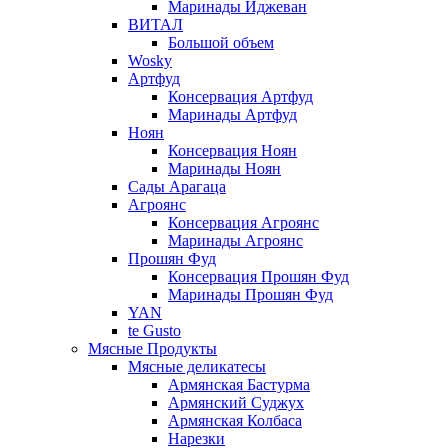
Маринады Иджеван
ВИТАЛ
Большой объем
Wosky
Артфуд
Консервация Артфуд
Маринады Артфуд
Ноян
Консервация Ноян
Маринады Ноян
Сады Арагаца
Агроянс
Консервация Агроянс
Маринады Агроянс
Прошян Фуд
Консервация Прошян Фуд
Маринады Прошян Фуд
YAN
te Gusto
Мясные Продукты
Мясные деликатесы
Армянская Бастурма
Армянский Суджух
Армянская Колбаса
Нарезки