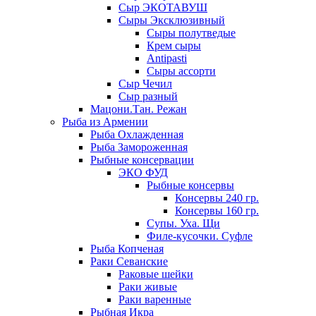
Сыр ЭКОТАВУШ
Сыры Эксклюзивный
Сыры полутведые
Крем сыры
Antipasti
Сыры ассорти
Сыр Чечил
Сыр разный
Мацони.Тан. Режан
Рыба из Армении
Рыба Охлажденная
Рыба Замороженная
Рыбные консервации
ЭКО ФУД
Рыбные консервы
Консервы 240 гр.
Консервы 160 гр.
Супы. Уха. Щи
Филе-кусочки. Суфле
Рыба Копченая
Раки Севанские
Раковые шейки
Раки живые
Раки варенные
Рыбная Икра