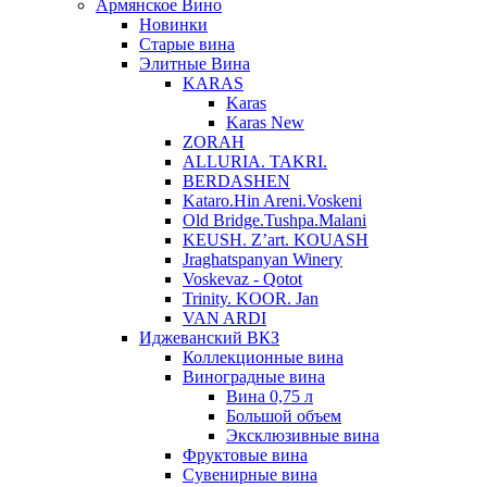
Армянское Вино
Новинки
Старые вина
Элитные Вина
KARAS
Karas
Karas New
ZORAH
ALLURIA. TAKRI.
BERDASHEN
Kataro.Hin Areni.Voskeni
Old Bridge.Tushpa.Malani
KEUSH. Z’art. KOUASH
Jraghatspanyan Winery
Voskevaz - Qotot
Trinity. KOOR. Jan
VAN ARDI
Иджеванский ВКЗ
Коллекционные вина
Виноградные вина
Вина 0,75 л
Большой объем
Эксклюзивные вина
Фруктовые вина
Cувенирные вина