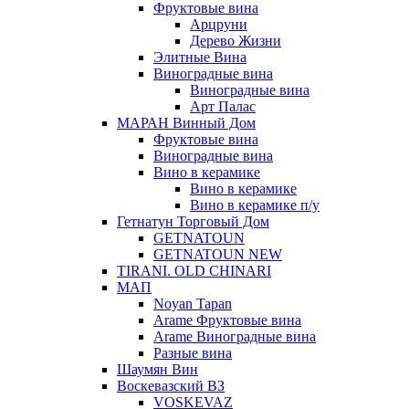
Фруктовые вина
Арцруни
Дерево Жизни
Элитные Вина
Виноградные вина
Виноградные вина
Арт Палас
МАРАН Винный Дом
Фруктовые вина
Виноградные вина
Вино в керамике
Вино в керамике
Вино в керамике п/у
Гетнатун Торговый Дом
GETNATOUN
GETNATOUN NEW
TIRANI. OLD CHINARI
МАП
Noyan Tapan
Arame Фруктовые вина
Arame Виноградные вина
Разные вина
Шаумян Вин
Воскевазский ВЗ
VOSKEVAZ