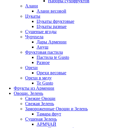
Наборы сухофруктов
Алани
Алани весовой
Цукаты
Цукаты фруктовые
Цукаты разные
Сушеные ягоды
Чурчхела
Дары Армении
Ануш
Фруктовая пастила
Пастила te Gusto
Разное
Орехи
Орехи весовые
Орехи в меду
Te Gusto
Фрукты из Армении
Овощи. Зелень
Свежие Овощи
Свежая Зелень
Замороженные Овощи и Зелень
Тамара фрут
Сушеная Зелень
АРМЧАЙ