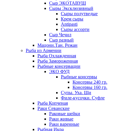
Сыр ЭКОТАВУШ
Сыры Эксклюзивный
Сыры полутведые
Крем сыры
Antipasti
Сыры ассорти
Сыр Чечил
Сыр разный
Мацони.Тан. Режан
Рыба из Армении
Рыба Охлажденная
Рыба Замороженная
Рыбные консервации
ЭКО ФУД
Рыбные консервы
Консервы 240 гр.
Консервы 160 гр.
Супы. Уха. Щи
Филе-кусочки. Суфле
Рыба Копченая
Раки Севанские
Раковые шейки
Раки живые
Раки варенные
Рыбная Икра