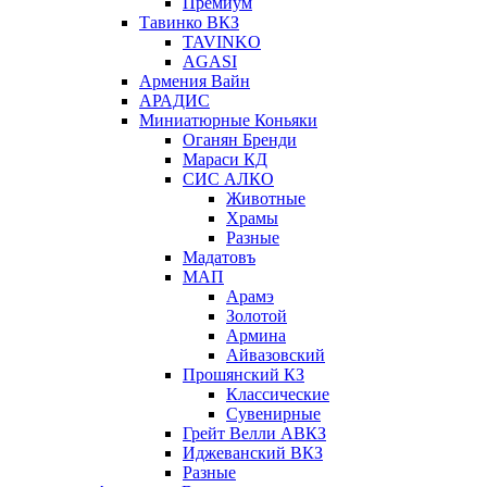
Премиум
Тавинко ВКЗ
TAVINKO
AGASI
Армения Вайн
АРАДИС
Миниатюрные Коньяки
Оганян Бренди
Мараси КД
СИС АЛКО
Животные
Храмы
Разные
Мадатовъ
МАП
Арамэ
Золотой
Армина
Айвазовский
Прошянский КЗ
Классические
Сувенирные
Грейт Велли АВКЗ
Иджеванский ВКЗ
Разные