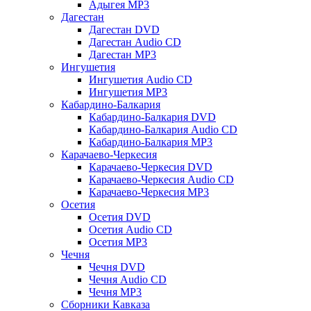
Адыгея MP3
Дагестан
Дагестан DVD
Дагестан Audio CD
Дагестан MP3
Ингушетия
Ингушетия Audio CD
Ингушетия MP3
Кабардино-Балкария
Кабардино-Балкария DVD
Кабардино-Балкария Audio CD
Кабардино-Балкария MP3
Карачаево-Черкесия
Карачаево-Черкесия DVD
Карачаево-Черкесия Audio CD
Карачаево-Черкесия MP3
Осетия
Осетия DVD
Осетия Audio CD
Осетия MP3
Чечня
Чечня DVD
Чечня Audio CD
Чечня MP3
Сборники Кавказа