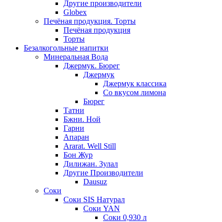
Другие производители
Globex
Печёная продукция. Торты
Печёная продукция
Торты
Безалкогольные напитки
Минеральная Вода
Джермук. Бюрег
Джермук
Джермук классика
Со вкусом лимона
Бюрег
Татни
Бжни. Ной
Гарни
Апаран
Ararat. Well Still
Бон Жур
Дилижан. Зулал
Другие Производители
Dausuz
Соки
Соки SIS Натурал
Соки YAN
Соки 0,930 л