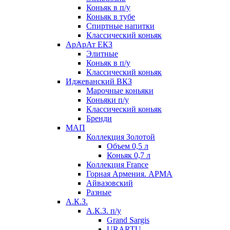
Коньяк в п/у
Коньяк в тубе
Спиртные напитки
Классический коньяк
АрАрАт ЕКЗ
Элитные
Коньяк в п/у
Классический коньяк
Иджеванский ВКЗ
Марочные коньяки
Коньяки п/у
Классический коньяк
Бренди
МАП
Коллекция Золотой
Объем 0,5 л
Коньяк 0,7 л
Коллекция France
Горная Армения. АРМА
Айвазовский
Разные
А.К.З.
А.К.З. п/у
Grand Sargis
URARTU