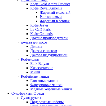
Кофе Gold Ararat Product
Кофе Royal Armenia
Жареный молотый
Растворимый
Жареный в зернах
Кофе Jezva
Le Café Paris
Кофе Grounds
Другие производители
джезва для кофе
Джезва
Джезва с песком
Джезва индукционной
Кофемолки
Edik Balyan
Классичиские
Мини
Кофейные чашки
Глиняные чашки
Фарфоровые чашки
Медные кофейные чашки
Сухофрукты. Орехи
Сухофрукты
Подарочные наборы