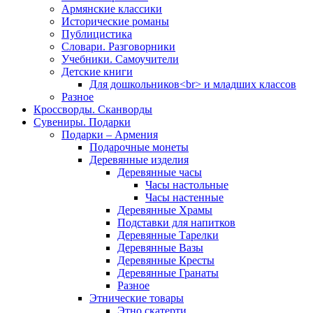
Армянские классики
Исторические романы
Публицистика
Словари. Разговорники
Учебники. Самоучители
Детские книги
Для дошкольников<br> и младших классов
Разное
Кроссворды. Сканворды
Сувениры. Подарки
Подарки – Армения
Подарочные монеты
Деревянные изделия
Деревянные часы
Часы настольные
Часы настенные
Деревянные Храмы
Подставки для напитков
Деревянные Тарелки
Деревянные Вазы
Деревянные Кресты
Деревянные Гранаты
Разное
Этнические товары
Этно скатерти