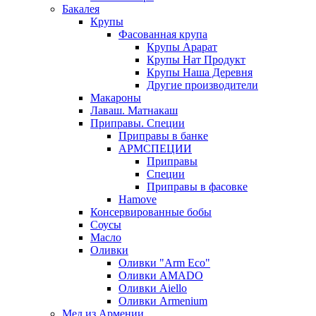
Бакалея
Крупы
Фасованная крупа
Крупы Арарат
Крупы Нат Продукт
Крупы Наша Деревня
Другие производители
Макароны
Лаваш. Матнакаш
Приправы. Специи
Приправы в банке
АРМСПЕЦИИ
Приправы
Специи
Приправы в фасовке
Hamove
Консервированные бобы
Соусы
Масло
Оливки
Оливки "Arm Eco"
Оливки AMADO
Оливки Aiello
Оливки Armenium
Мед из Армении