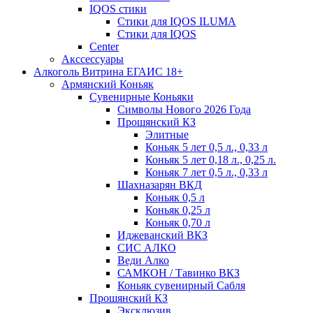
IQOS стики
Стики для IQOS ILUMA
Стики для IQOS
Сenter
Акссессуары
Алкоголь Витрина ЕГАИС 18+
Армянский Коньяк
Сувенирные Коньяки
Символы Нового 2026 Года
Прошянский КЗ
Элитные
Коньяк 5 лет 0,5 л., 0,33 л
Коньяк 5 лет 0,18 л., 0,25 л.
Коньяк 7 лет 0,5 л., 0,33 л
Шахназарян ВКД
Коньяк 0,5 л
Коньяк 0,25 л
Коньяк 0,70 л
Иджеванский ВКЗ
СИС АЛКО
Веди Алко
САМКОН / Тавинко ВКЗ
Коньяк сувенирный Сабля
Прошянский КЗ
Эксклюзив