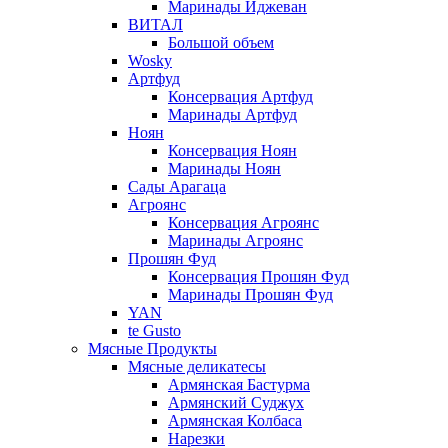
Маринады Иджеван
ВИТАЛ
Большой объем
Wosky
Артфуд
Консервация Артфуд
Маринады Артфуд
Ноян
Консервация Ноян
Маринады Ноян
Сады Арагаца
Агроянс
Консервация Агроянс
Маринады Агроянс
Прошян Фуд
Консервация Прошян Фуд
Маринады Прошян Фуд
YAN
te Gusto
Мясные Продукты
Мясные деликатесы
Армянская Бастурма
Армянский Суджух
Армянская Колбаса
Нарезки