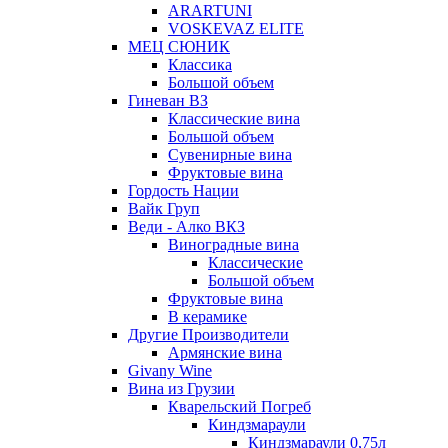
ARARTUNI
VOSKEVAZ ELITE
МЕЦ СЮНИК
Классика
Большой объем
Гиневан ВЗ
Классические вина
Большой объем
Сувенирные вина
Фруктовые вина
Гордость Нации
Вайк Груп
Веди - Алко ВКЗ
Виноградные вина
Классические
Большой объем
Фруктовые вина
В керамике
Другие Производители
Армянские вина
Givany Wine
Вина из Грузии
Кварельский Погреб
Киндзмараули
Киндзмараули 0,75л