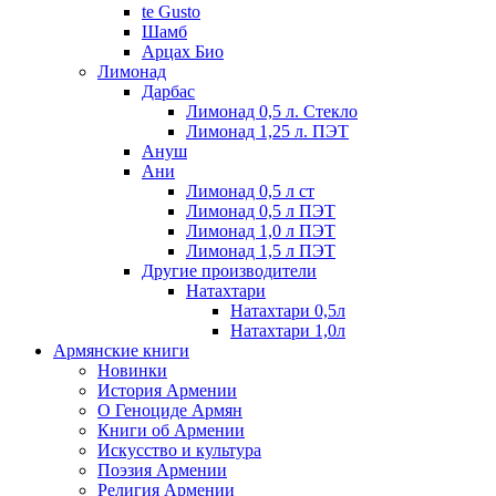
te Gusto
Шамб
Арцах Био
Лимонад
Дарбас
Лимонад 0,5 л. Стекло
Лимонад 1,25 л. ПЭТ
Ануш
Ани
Лимонад 0,5 л ст
Лимонад 0,5 л ПЭТ
Лимонад 1,0 л ПЭТ
Лимонад 1,5 л ПЭТ
Другие производители
Натахтари
Натахтари 0,5л
Натахтари 1,0л
Армянские книги
Новинки
История Армении
О Геноциде Армян
Книги об Армении
Иcкусство и культура
Поэзия Армении
Религия Армении