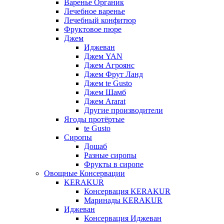
Варенье Органик
Лечебное варенье
Лечебный конфитюр
Фруктовое пюре
Джем
Иджеван
Джем YAN
Джем Агроянс
Джем Фрут Ланд
Джем te Gusto
Джем Шамб
Джем Ararat
Другие производители
Ягоды протёртые
te Gusto
Сиропы
Дошаб
Разные сиропы
Фрукты в сиропе
Овощные Консервации
KERAKUR
Консервация KERAKUR
Маринады KERAKUR
Иджеван
Консервация Иджеван