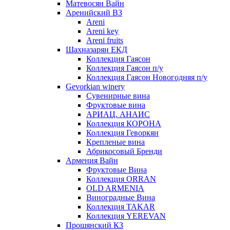
Матевосян Вайн
Аренийский ВЗ
Areni
Areni key
Areni fruits
Шахназарян ЕКД
Коллекция Гаясон
Коллекция Гаясон п/у
Коллекция Гаясон Новогодняя п/у
Gevorkian winery
Сувенирные вина
Фруктовые вина
АРИАЦ. АНАИС
Коллекция КОРОНА
Коллекция Геворкян
Крепленые вина
Абрикосовый Бренди
Армения Вайн
Фруктовые Вина
Коллекция ORRAN
OLD ARMENIA
Виноградные Вина
Коллекция TAKAR
Коллекция YEREVAN
Прошянский КЗ