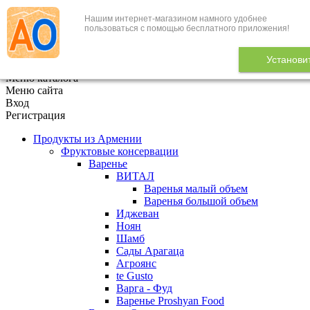
Нашим интернет-магазином намного удобнее
+7 (495) 646-888-1
пользоваться с помощью бесплатного приложения!
В корзине
0
товаров
Установи
x
Меню каталога
Меню сайта
Вход
Регистрация
Продукты из Армении
Фруктовые консервации
Варенье
ВИТАЛ
Варенья малый объем
Варенья большой объем
Иджеван
Ноян
Шамб
Сады Арагаца
Агроянс
te Gusto
Варга - Фуд
Варенье Proshyan Food