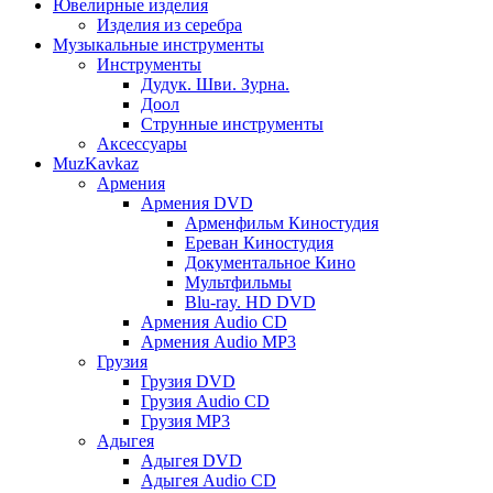
Ювелирные изделия
Изделия из серебра
Музыкальные инструменты
Инструменты
Дудук. Шви. Зурна.
Доол
Струнные инструменты
Аксессуары
MuzKavkaz
Армения
Армения DVD
Арменфильм Киностудия
Ереван Киностудия
Документальное Кино
Мультфильмы
Blu-ray. HD DVD
Армения Audio CD
Армения Audio MP3
Грузия
Грузия DVD
Грузия Audio CD
Грузия MP3
Адыгея
Адыгея DVD
Адыгея Audio CD