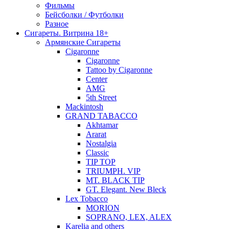
Фильмы
Бейсболки / Футболки
Разное
Сигареты. Витрина 18+
Армянские Сигареты
Cigaronne
Cigaronne
Tattoo by Cigaronne
Center
AMG
5th Street
Mackintosh
GRAND TABACCO
Akhtamar
Ararat
Nostalgia
Classic
TIP TOP
TRIUMPH. VIP
MT. BLACK TIP
GT. Elegant. New Bleck
Lex Tobacco
MORION
SOPRANO, LEX, ALEX
Karelia and others