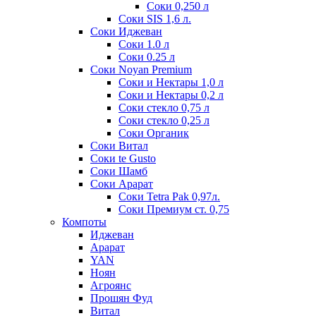
Соки 0,250 л
Соки SIS 1,6 л.
Соки Иджеван
Соки 1.0 л
Соки 0.25 л
Соки Noyan Premium
Соки и Нектары 1,0 л
Соки и Нектары 0,2 л
Соки стекло 0,75 л
Соки стекло 0,25 л
Соки Органик
Соки Витал
Соки te Gusto
Соки Шамб
Соки Арарат
Соки Tetra Pak 0,97л.
Соки Премиум ст. 0,75
Компоты
Иджеван
Арарат
YAN
Ноян
Агроянс
Прошян Фуд
Витал