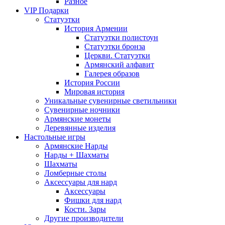
Разное
VIP Подарки
Статуэтки
История Армении
Статуэтки полистоун
Статуэтки бронза
Церкви. Статуэтки
Армянский алфавит
Галерея образов
История России
Мировая история
Уникальные сувенирные светильники
Сувенирные ночники
Армянские монеты
Деревянные изделия
Настольные игры
Армянские Нарды
Нарды + Шахматы
Шахматы
Ломберные столы
Аксессуары для нард
Аксессуары
Фишки для нард
Кости. Зары
Другие производители