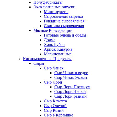
Полуфабрикаты
Эксклюзивные закуски
Мини-рулеты
Сыровяленая вырезка
Говядина сыровяленая
Свинина сыровяленая
Мясные Консервации
Готовые блюда и обеды
Долма
Хаш. Рубец
Ариса. Кавурма
Маринованные
Кисломолочные Продукты
Сыры
Сыр Чанах
Сыр Чанах в ведре
Сыр Чанах Экокат
Сыр Лори
Сыр Лори Премиум
Сыр Лори Экокат
Сыр Лори разный
Сыр Качотта
Сыр Овечий
Сыр Козий
Сыр в Керамике