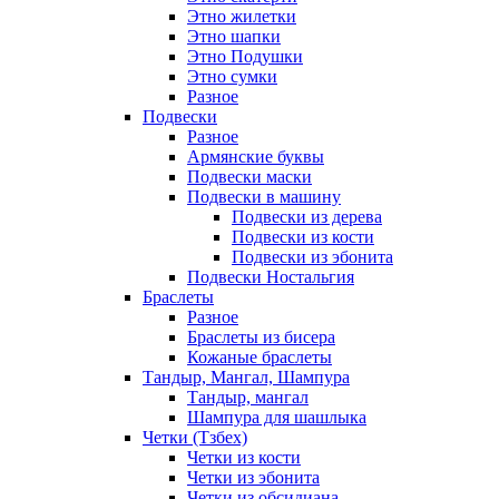
Этно жилетки
Этно шапки
Этно Подушки
Этно сумки
Разное
Подвески
Разное
Армянские буквы
Подвески маски
Подвески в машину
Подвески из дерева
Подвески из кости
Подвески из эбонита
Подвески Ностальгия
Браслеты
Разное
Браслеты из бисера
Кожаные браслеты
Тандыр, Мангал, Шампура
Тандыр, мангал
Шампура для шашлыка
Четки (Тзбех)
Четки из кости
Четки из эбонита
Четки из обсидиана