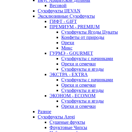
Вкус Араратской Долины
Весовой
Сухофрукты IJEVAN
Эксклюзивные Сухофрукты
ГИФТ - GIFT
ПРЕМИУМ - PREMIUM
Сухофрукты Ягоды Цукаты
Конфеты от природы
Орехи
Микс
ГУРМЭ - GOURMET
Сухофрукты с начинками
Орехи и семечки
Сухофрукты и ягоды
ЭКСТРА - EXTRA
Сухофрукты с начинками
Орехи и семечки
Сухофрукты и ягоды
ЭКОНОМ - ECONOM
Сухофрукты и ягоды
Орехи и семечки
Разное
Сухофрукты Aregi
Сушеные фрукты
Фруктовые Чипсы