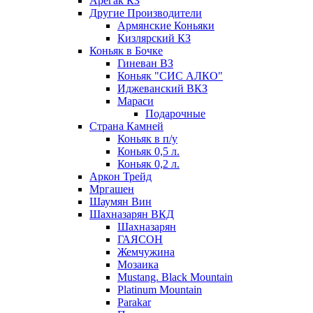
Арегак КЗ
Другие Производители
Армянские Коньяки
Кизлярский КЗ
Коньяк в Бочке
Гиневан ВЗ
Коньяк "СИС АЛКО"
Иджеванский ВКЗ
Мараси
Подарочные
Страна Камней
Коньяк в п/у
Коньяк 0,5 л.
Коньяк 0,2 л.
Аркон Трейд
Мргашен
Шаумян Вин
Шахназарян ВКД
Шахназарян
ГАЯСОН
Жемчужина
Мозаика
Mustang. Black Mountain
Platinum Mountain
Parakar