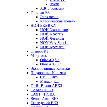
Avetis
А.К.З. классик
Гиневан ВЗ
Эксклюзив
Классический коньяк
НОЙ ЕКВВКА
НОЙ Эксклюзив
НОЙ Классик
НОЙ Легенды
NOY Very Speсial
НОЙ Кремлин
Оганян КЗ
Мадатовъ
Объем 0,5 л
Объем 0,75 л
Эксклюзивные Коньяки
Подарочные Коньяки
СИС Алко
Мараси КД
Грейт Велли АВКЗ
САМКОН КЗ
САЯТ - НОВА
Веди - Алко ВКЗ
Егвардский ВКЗ