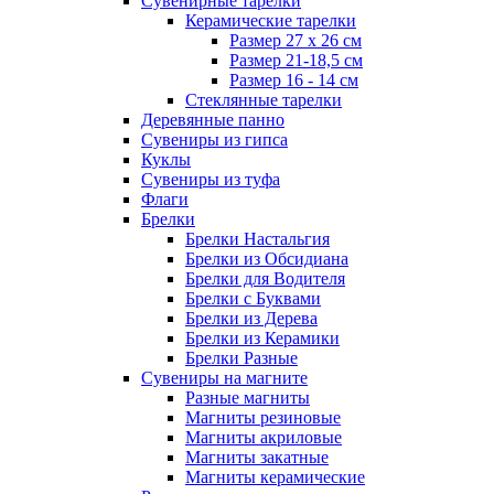
Сувенирные тарелки
Керамические тарелки
Размер 27 х 26 см
Размер 21-18,5 см
Размер 16 - 14 см
Стеклянные тарелки
Деревянные панно
Сувениры из гипса
Куклы
Сувениры из туфа
Флаги
Брелки
Брелки Настальгия
Брелки из Обсидиана
Брелки для Водителя
Брелки с Буквами
Брелки из Дерева
Брелки из Керамики
Брелки Разные
Сувениры на магните
Разные магниты
Магниты резиновые
Магниты акриловые
Магниты закатные
Магниты керамические