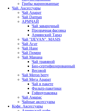
Грибы маринованные
Чай. Аксессуары
Чай Арарат
Чай Darman
АРМЧАЙ
Чай заварочный
Прозрачная фасовка
Армянский Тараз
Чай "IJEVAN". MASIS
Чай Агат
Чай Нане
Чай Гюмри
Чай Манана
Чай травяной
Био-сертифицированный
Весовой
Чай Meron berry
Чай Мега Арарат
Чай в пакете
Фильтр-пакетики
Гофроупаковка
Чай Амарас
Чайные аксессуары
Кофе. Аксессуары
Армянский кофе