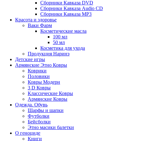
Сборники Кавказа DVD
Сборники Кавказа Audio CD
Сборники Кавказа MP3
Красота и здоровье
Ваки Фарм
Косметические масла
100 мл
50 мл
Косметика для ухода
Продукция Наринэ
Детские игры
Армянские Этно Ковры
Коврики
Половики
Ковры Модерн
3 D Ковры
Классические Ковры
Армянские Ковры
Одежда. Обувь
Шарфы и шапки
Футболки
Бейсболки
Этно масики балетки
О геноциде
Книги