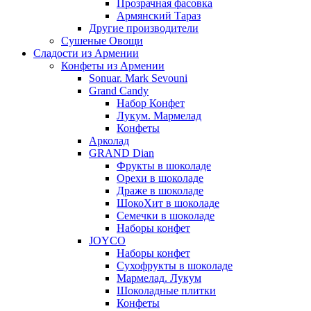
Прозрачная фасовка
Армянский Тараз
Другие производители
Сушеные Овощи
Сладости из Армении
Конфеты из Армении
Sonuar. Mark Sevouni
Grand Candy
Набор Конфет
Лукум. Мармелад
Конфеты
Арколад
GRAND Dian
Фрукты в шоколаде
Орехи в шоколаде
Драже в шоколаде
ШокоХит в шоколаде
Семечки в шоколаде
Наборы конфет
JOYCO
Наборы конфет
Сухофрукты в шоколаде
Мармелад. Лукум
Шоколадные плитки
Конфеты