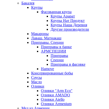
Бакалея
Крупы
Фасованная крупа
Крупы Арарат
Крупы Нат Продукт
Крупы Наша Деревня
Другие производители
Макароны
Лаваш. Матнакаш
Приправы. Специи
Приправы в банке
АРМСПЕЦИИ
Приправы
Специи
Приправы в фасовке
Hamove
Консервированные бобы
Соусы
Масло
Оливки
Оливки "Arm Eco"
Оливки AMADO
Оливки Aiello
Оливки Armenium
Мед из Армении