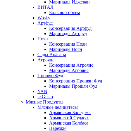
Маринады Иджеван
ВИТАЛ
Большой объем
Wosky
Артфуд
Консервация Артфуд
Маринады Артфуд
Ноян
Консервация Ноян
Маринады Ноян
Сады Арагаца
Агроянс
Консервация Агроянс
Маринады Агроянс
Прошян Фуд
Консервация Прошян Фуд
Маринады Прошян Фуд
YAN
te Gusto
Мясные Продукты
Мясные деликатесы
Армянская Бастурма
Армянский Суджух
Армянская Колбаса
Нарезки