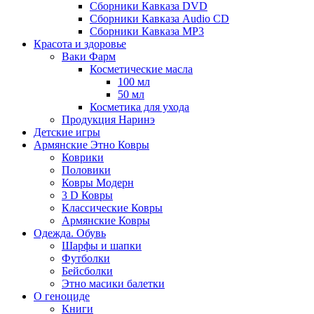
Сборники Кавказа DVD
Сборники Кавказа Audio CD
Сборники Кавказа MP3
Красота и здоровье
Ваки Фарм
Косметические масла
100 мл
50 мл
Косметика для ухода
Продукция Наринэ
Детские игры
Армянские Этно Ковры
Коврики
Половики
Ковры Модерн
3 D Ковры
Классические Ковры
Армянские Ковры
Одежда. Обувь
Шарфы и шапки
Футболки
Бейсболки
Этно масики балетки
О геноциде
Книги