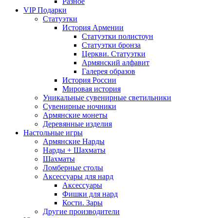
Разное
VIP Подарки
Статуэтки
История Армении
Статуэтки полистоун
Статуэтки бронза
Церкви. Статуэтки
Армянский алфавит
Галерея образов
История России
Мировая история
Уникальные сувенирные светильники
Сувенирные ночники
Армянские монеты
Деревянные изделия
Настольные игры
Армянские Нарды
Нарды + Шахматы
Шахматы
Ломберные столы
Аксессуары для нард
Аксессуары
Фишки для нард
Кости. Зары
Другие производители