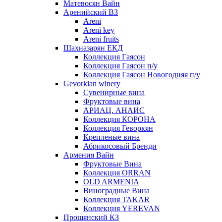
Матевосян Вайн
Аренийский ВЗ
Areni
Areni key
Areni fruits
Шахназарян ЕКД
Коллекция Гаясон
Коллекция Гаясон п/у
Коллекция Гаясон Новогодняя п/у
Gevorkian winery
Сувенирные вина
Фруктовые вина
АРИАЦ. АНАИС
Коллекция КОРОНА
Коллекция Геворкян
Крепленые вина
Абрикосовый Бренди
Армения Вайн
Фруктовые Вина
Коллекция ORRAN
OLD ARMENIA
Виноградные Вина
Коллекция TAKAR
Коллекция YEREVAN
Прошянский КЗ