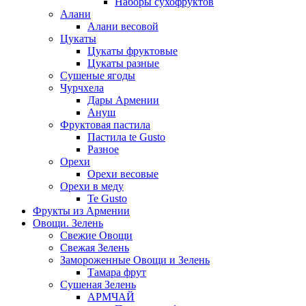
Наборы сухофруктов
Алани
Алани весовой
Цукаты
Цукаты фруктовые
Цукаты разные
Сушеные ягоды
Чурчхела
Дары Армении
Ануш
Фруктовая пастила
Пастила te Gusto
Разное
Орехи
Орехи весовые
Орехи в меду
Te Gusto
Фрукты из Армении
Овощи. Зелень
Свежие Овощи
Свежая Зелень
Замороженные Овощи и Зелень
Тамара фрут
Сушеная Зелень
АРМЧАЙ