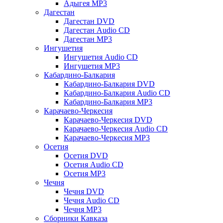
Адыгея MP3
Дагестан
Дагестан DVD
Дагестан Audio CD
Дагестан MP3
Ингушетия
Ингушетия Audio CD
Ингушетия MP3
Кабардино-Балкария
Кабардино-Балкария DVD
Кабардино-Балкария Audio CD
Кабардино-Балкария MP3
Карачаево-Черкесия
Карачаево-Черкесия DVD
Карачаево-Черкесия Audio CD
Карачаево-Черкесия MP3
Осетия
Осетия DVD
Осетия Audio CD
Осетия MP3
Чечня
Чечня DVD
Чечня Audio CD
Чечня MP3
Сборники Кавказа