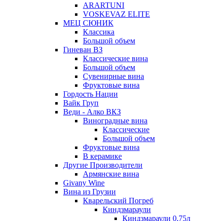
ARARTUNI
VOSKEVAZ ELITE
МЕЦ СЮНИК
Классика
Большой объем
Гиневан ВЗ
Классические вина
Большой объем
Сувенирные вина
Фруктовые вина
Гордость Нации
Вайк Груп
Веди - Алко ВКЗ
Виноградные вина
Классические
Большой объем
Фруктовые вина
В керамике
Другие Производители
Армянские вина
Givany Wine
Вина из Грузии
Кварельский Погреб
Киндзмараули
Киндзмараули 0,75л