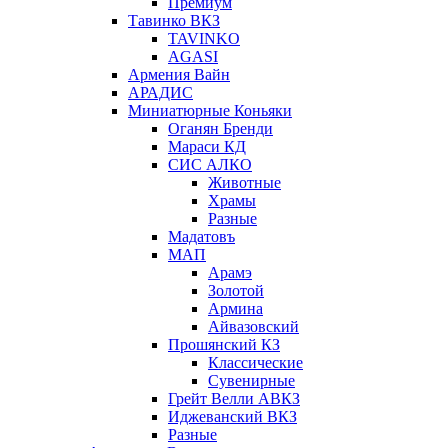
Премиум
Тавинко ВКЗ
TAVINKO
AGASI
Армения Вайн
АРАДИС
Миниатюрные Коньяки
Оганян Бренди
Мараси КД
СИС АЛКО
Животные
Храмы
Разные
Мадатовъ
МАП
Арамэ
Золотой
Армина
Айвазовский
Прошянский КЗ
Классические
Сувенирные
Грейт Велли АВКЗ
Иджеванский ВКЗ
Разные