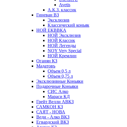
Avetis
А.К.З. классик
Гиневан ВЗ
Эксклюзив
Классический коньяк
НОЙ ЕКВВКА
НОЙ Эксклюзив
НОЙ Классик
НОЙ Легенды
NOY Very Speсial
НОЙ Кремлин
Оганян КЗ
Мадатовъ
Объем 0,5 л
Объем 0,75 л
Эксклюзивные Коньяки
Подарочные Коньяки
СИС Алко
Мараси КД
Грейт Велли АВКЗ
САМКОН КЗ
САЯТ - НОВА
Веди - Алко ВКЗ
Егвардский ВКЗ