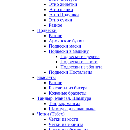
Этно жилетки
Этно шапки
Этно Подушки
Этно сумки
Разное
Подвески
Разное
Армянские буквы
Подвески маски
Подвески в машину
Подвески из дерева
Подвески из кости
Подвески из эбонита
Подвески Ностальгия
Браслеты
Разное
Браслеты из бисера
Кожаные браслеты
Тандыр, Мангал, Шампура
Тандыр, мангал
Шампура для шашлыка
Четки (Тзбех)
Четки из кости
Четки из эбонита
Четки из обсидиана