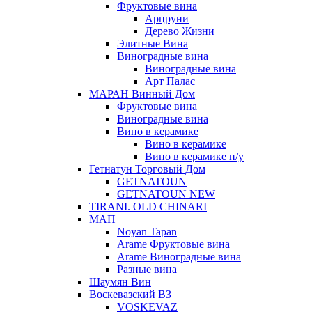
Фруктовые вина
Арцруни
Дерево Жизни
Элитные Вина
Виноградные вина
Виноградные вина
Арт Палас
МАРАН Винный Дом
Фруктовые вина
Виноградные вина
Вино в керамике
Вино в керамике
Вино в керамике п/у
Гетнатун Торговый Дом
GETNATOUN
GETNATOUN NEW
TIRANI. OLD CHINARI
МАП
Noyan Tapan
Arame Фруктовые вина
Arame Виноградные вина
Разные вина
Шаумян Вин
Воскевазский ВЗ
VOSKEVAZ