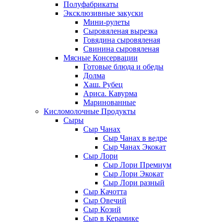
Полуфабрикаты
Эксклюзивные закуски
Мини-рулеты
Сыровяленая вырезка
Говядина сыровяленая
Свинина сыровяленая
Мясные Консервации
Готовые блюда и обеды
Долма
Хаш. Рубец
Ариса. Кавурма
Маринованные
Кисломолочные Продукты
Сыры
Сыр Чанах
Сыр Чанах в ведре
Сыр Чанах Экокат
Сыр Лори
Сыр Лори Премиум
Сыр Лори Экокат
Сыр Лори разный
Сыр Качотта
Сыр Овечий
Сыр Козий
Сыр в Керамике