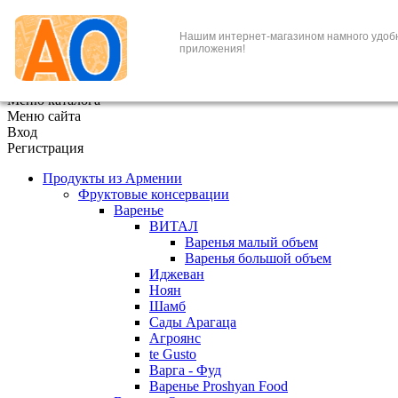
+7 (495) 646-888-1
Нашим интернет-магазином намного удоб
приложения!
В корзине
0
товаров
x
Меню каталога
Меню сайта
Вход
Регистрация
Продукты из Армении
Фруктовые консервации
Варенье
ВИТАЛ
Варенья малый объем
Варенья большой объем
Иджеван
Ноян
Шамб
Сады Арагаца
Агроянс
te Gusto
Варга - Фуд
Варенье Proshyan Food