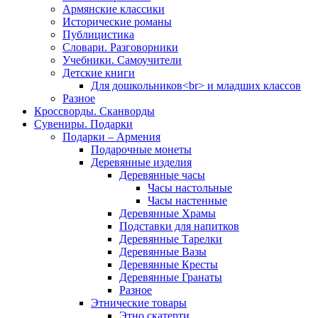
Армянские классики
Исторические романы
Публицистика
Словари. Разговорники
Учебники. Самоучители
Детские книги
Для дошкольников<br> и младших классов
Разное
Кроссворды. Сканворды
Сувениры. Подарки
Подарки – Армения
Подарочные монеты
Деревянные изделия
Деревянные часы
Часы настольные
Часы настенные
Деревянные Храмы
Подставки для напитков
Деревянные Тарелки
Деревянные Вазы
Деревянные Кресты
Деревянные Гранаты
Разное
Этнические товары
Этно скатерти