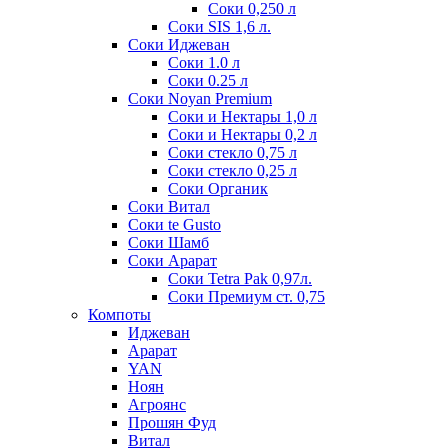
Соки 0,250 л
Соки SIS 1,6 л.
Соки Иджеван
Соки 1.0 л
Соки 0.25 л
Соки Noyan Premium
Соки и Нектары 1,0 л
Соки и Нектары 0,2 л
Соки стекло 0,75 л
Соки стекло 0,25 л
Соки Органик
Соки Витал
Соки te Gusto
Соки Шамб
Соки Арарат
Соки Tetra Pak 0,97л.
Соки Премиум ст. 0,75
Компоты
Иджеван
Арарат
YAN
Ноян
Агроянс
Прошян Фуд
Витал