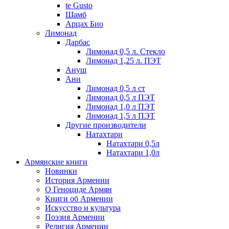
te Gusto
Шамб
Арцах Био
Лимонад
Дарбас
Лимонад 0,5 л. Стекло
Лимонад 1,25 л. ПЭТ
Ануш
Ани
Лимонад 0,5 л ст
Лимонад 0,5 л ПЭТ
Лимонад 1,0 л ПЭТ
Лимонад 1,5 л ПЭТ
Другие производители
Натахтари
Натахтари 0,5л
Натахтари 1,0л
Армянские книги
Новинки
История Армении
О Геноциде Армян
Книги об Армении
Иcкусство и культура
Поэзия Армении
Религия Армении