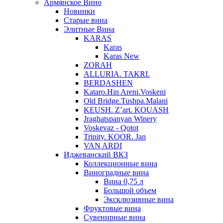
Армянское Вино
Новинки
Старые вина
Элитные Вина
KARAS
Karas
Karas New
ZORAH
ALLURIA. TAKRI.
BERDASHEN
Kataro.Hin Areni.Voskeni
Old Bridge.Tushpa.Malani
KEUSH. Z’art. KOUASH
Jraghatspanyan Winery
Voskevaz - Qotot
Trinity. KOOR. Jan
VAN ARDI
Иджеванский ВКЗ
Коллекционные вина
Виноградные вина
Вина 0,75 л
Большой объем
Эксклюзивные вина
Фруктовые вина
Cувенирные вина