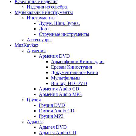
Ювелирные изделия
Изделия из серебра
Музыкальные инструменты
Инструменты
Дудук. Шви. Зурна.
Доол
Струнные инструменты
Аксессуары
MuzKavkaz
Армения
Армения DVD
Арменфильм Киностудия
Ереван Киностудия
Документальное Кино
Мультфильмы
Blu-ray. HD DVD
Армения Audio CD
Армения Audio MP3
Грузия
Грузия DVD
Грузия Audio CD
Грузия MP3
Адыгея
Адыгея DVD
Адыгея Audio CD