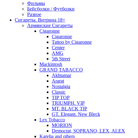
Фильмы
Бейсболки / Футболки
Разное
Сигареты. Витрина 18+
Армянские Сигареты
Cigaronne
Cigaronne
Tattoo by Cigaronne
Center
AMG
5th Street
Mackintosh
GRAND TABACCO
Akhtamar
Ararat
Nostalgia
Classic
TIP TOP
TRIUMPH. VIP
MT. BLACK TIP
GT. Elegant. New Bleck
Lex Tobacco
MORION
Democrat, SOPRANO, LEX, ALEX
Karelia and others