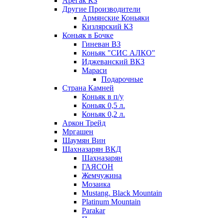
Арегак КЗ
Другие Производители
Армянские Коньяки
Кизлярский КЗ
Коньяк в Бочке
Гиневан ВЗ
Коньяк "СИС АЛКО"
Иджеванский ВКЗ
Мараси
Подарочные
Страна Камней
Коньяк в п/у
Коньяк 0,5 л.
Коньяк 0,2 л.
Аркон Трейд
Мргашен
Шаумян Вин
Шахназарян ВКД
Шахназарян
ГАЯСОН
Жемчужина
Мозаика
Mustang. Black Mountain
Platinum Mountain
Parakar