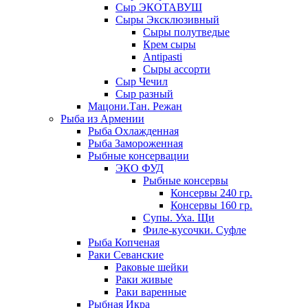
Сыр ЭКОТАВУШ
Сыры Эксклюзивный
Сыры полутведые
Крем сыры
Antipasti
Сыры ассорти
Сыр Чечил
Сыр разный
Мацони.Тан. Режан
Рыба из Армении
Рыба Охлажденная
Рыба Замороженная
Рыбные консервации
ЭКО ФУД
Рыбные консервы
Консервы 240 гр.
Консервы 160 гр.
Супы. Уха. Щи
Филе-кусочки. Суфле
Рыба Копченая
Раки Севанские
Раковые шейки
Раки живые
Раки варенные
Рыбная Икра