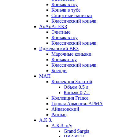
Коньяк в п/у
Коньяк в тубе
Спиртные напитки
Классический коньяк
АрАрАт ЕКЗ
Элитные
Коньяк в п/у
Классический коньяк
Иджеванский ВКЗ
Марочные коньяки
Коньяки п/у
Классический коньяк
Бренди
МАП
Коллекция Золотой
Объем 0,5 л
Коньяк 0,7 л
Коллекция France
Горная Армения. АРМА
Айвазовский
Разные
А.К.З.
А.К.З. п/у
Grand Sargis
URARTU