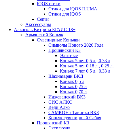
IQOS стики
Стики для IQOS ILUMA
Стики для IQOS
Сenter
Акссессуары
Алкоголь Витрина ЕГАИС 18+
Армянский Коньяк
Сувенирные Коньяки
Символы Нового 2026 Года
Прошянский КЗ
Элитные
Коньяк 5 лет 0,5 л., 0,33 л
Коньяк 5 лет 0,18 л., 0,25 л.
Коньяк 7 лет 0,5 л., 0,33 л
Шахназарян ВКД
Коньяк 0,5 л
Коньяк 0,25 л
Коньяк 0,70 л
Иджеванский ВКЗ
СИС АЛКО
Веди Алко
САМКОН / Тавинко ВКЗ
Коньяк сувенирный Сабля
Прошянский КЗ
Эксклюзив