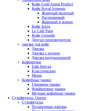
Кофе Gold Ararat Product
Кофе Royal Armenia
Жареный молотый
Растворимый
Жареный в зернах
Кофе Jezva
Le Café Paris
Кофе Grounds
Другие производители
джезва для кофе
Джезва
Джезва с песком
Джезва индукционной
Кофемолки
Edik Balyan
Классичиские
Мини
Кофейные чашки
Глиняные чашки
Фарфоровые чашки
Медные кофейные чашки
Сухофрукты. Орехи
Сухофрукты
Подарочные наборы