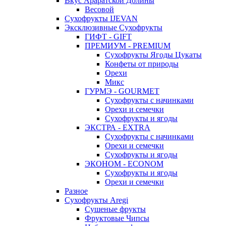
Вкус Араратской Долины
Весовой
Сухофрукты IJEVAN
Эксклюзивные Сухофрукты
ГИФТ - GIFT
ПРЕМИУМ - PREMIUM
Сухофрукты Ягоды Цукаты
Конфеты от природы
Орехи
Микс
ГУРМЭ - GOURMET
Сухофрукты с начинками
Орехи и семечки
Сухофрукты и ягоды
ЭКСТРА - EXTRA
Сухофрукты с начинками
Орехи и семечки
Сухофрукты и ягоды
ЭКОНОМ - ECONOM
Сухофрукты и ягоды
Орехи и семечки
Разное
Сухофрукты Aregi
Сушеные фрукты
Фруктовые Чипсы