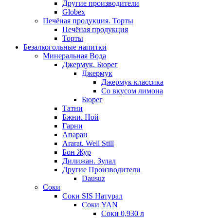
Другие производители
Globex
Печёная продукция. Торты
Печёная продукция
Торты
Безалкогольные напитки
Минеральная Вода
Джермук. Бюрег
Джермук
Джермук классика
Со вкусом лимона
Бюрег
Татни
Бжни. Ной
Гарни
Апаран
Ararat. Well Still
Бон Жур
Дилижан. Зулал
Другие Производители
Dausuz
Соки
Соки SIS Натурал
Соки YAN
Соки 0,930 л