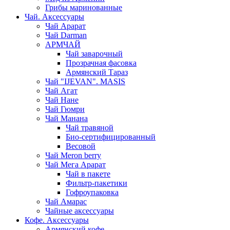
Грибы маринованные
Чай. Аксессуары
Чай Арарат
Чай Darman
АРМЧАЙ
Чай заварочный
Прозрачная фасовка
Армянский Тараз
Чай "IJEVAN". MASIS
Чай Агат
Чай Нане
Чай Гюмри
Чай Манана
Чай травяной
Био-сертифицированный
Весовой
Чай Meron berry
Чай Мега Арарат
Чай в пакете
Фильтр-пакетики
Гофроупаковка
Чай Амарас
Чайные аксессуары
Кофе. Аксессуары
Армянский кофе