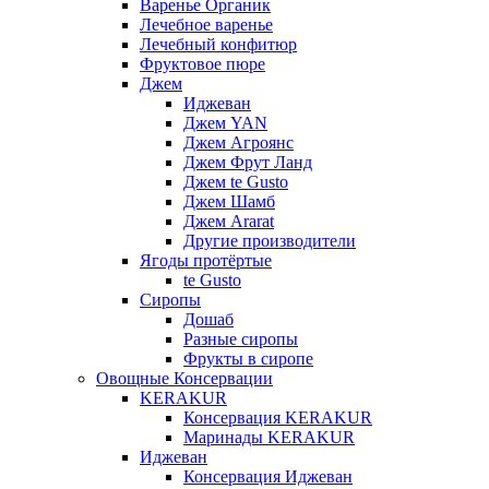
Варенье Органик
Лечебное варенье
Лечебный конфитюр
Фруктовое пюре
Джем
Иджеван
Джем YAN
Джем Агроянс
Джем Фрут Ланд
Джем te Gusto
Джем Шамб
Джем Ararat
Другие производители
Ягоды протёртые
te Gusto
Сиропы
Дошаб
Разные сиропы
Фрукты в сиропе
Овощные Консервации
KERAKUR
Консервация KERAKUR
Маринады KERAKUR
Иджеван
Консервация Иджеван