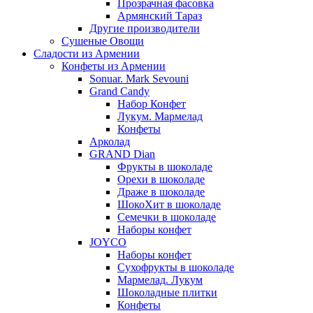
Прозрачная фасовка
Армянский Тараз
Другие производители
Сушеные Овощи
Сладости из Армении
Конфеты из Армении
Sonuar. Mark Sevouni
Grand Candy
Набор Конфет
Лукум. Мармелад
Конфеты
Арколад
GRAND Dian
Фрукты в шоколаде
Орехи в шоколаде
Драже в шоколаде
ШокоХит в шоколаде
Семечки в шоколаде
Наборы конфет
JOYCO
Наборы конфет
Сухофрукты в шоколаде
Мармелад. Лукум
Шоколадные плитки
Конфеты