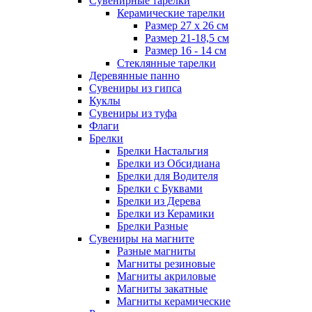
Сувенирные тарелки
Керамические тарелки
Размер 27 х 26 см
Размер 21-18,5 см
Размер 16 - 14 см
Стеклянные тарелки
Деревянные панно
Сувениры из гипса
Куклы
Сувениры из туфа
Флаги
Брелки
Брелки Настальгия
Брелки из Обсидиана
Брелки для Водителя
Брелки с Буквами
Брелки из Дерева
Брелки из Керамики
Брелки Разные
Сувениры на магните
Разные магниты
Магниты резиновые
Магниты акриловые
Магниты закатные
Магниты керамические