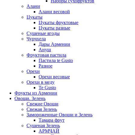
Наборы сухофруктов
Алани
Алани весовой
Цукаты
Цукаты фруктовые
Цукаты разные
Сушеные ягоды
Чурчхела
Дары Армении
Ануш
Фруктовая пастила
Пастила te Gusto
Разное
Орехи
Орехи весовые
Орехи в меду
Te Gusto
Фрукты из Армении
Овощи. Зелень
Свежие Овощи
Свежая Зелень
Замороженные Овощи и Зелень
Тамара фрут
Сушеная Зелень
АРМЧАЙ