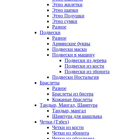
Этно жилетки
Этно шапки
Этно Подушки
Этно сумки
Разное
Подвески
Разное
Армянские буквы
Подвески маски
Подвески в машину
Подвески из дерева
Подвески из кости
Подвески из эбонита
Подвески Ностальгия
Браслеты
Разное
Браслеты из бисера
Кожаные браслеты
Тандыр, Мангал, Шампура
Тандыр, мангал
Шампура для шашлыка
Четки (Тзбех)
Четки из кости
Четки из эбонита
Четки из обсидиана