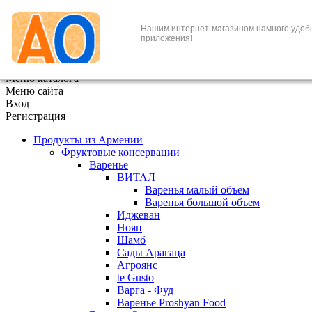
+7 (495) 646-888-1
Нашим интернет-магазином намного удоб
приложения!
В корзине
0
товаров
x
Меню каталога
Меню сайта
Вход
Регистрация
Продукты из Армении
Фруктовые консервации
Варенье
ВИТАЛ
Варенья малый объем
Варенья большой объем
Иджеван
Ноян
Шамб
Сады Арагаца
Агроянс
te Gusto
Варга - Фуд
Варенье Proshyan Food