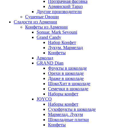
Прозрачная фасовка
Армянский Тараз
Другие производители
Сушеные Овощи
Сладости из Армении
Конфеты из Армении
Sonuar. Mark Sevouni
Grand Candy
Набор Конфет
Лукум. Мармелад
Конфеты
Арколад
GRAND Dian
Фрукты в шоколаде
Орехи в шоколаде
Драже в шоколаде
ШокоХит в шоколаде
Семечки в шоколаде
Наборы конфет
JOYCO
Наборы конфет
Сухофрукты в шоколаде
Мармелад. Лукум
Шоколадные плитки
Конфеты