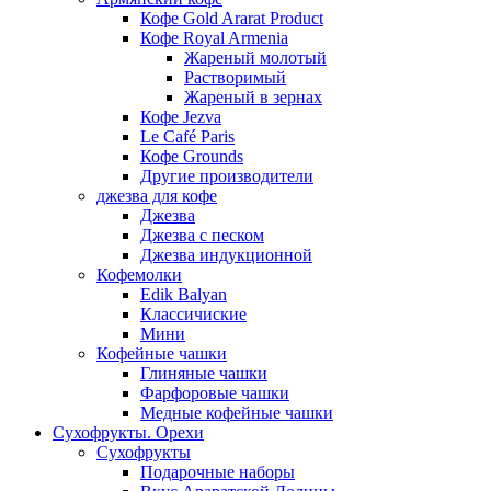
Кофе Gold Ararat Product
Кофе Royal Armenia
Жареный молотый
Растворимый
Жареный в зернах
Кофе Jezva
Le Café Paris
Кофе Grounds
Другие производители
джезва для кофе
Джезва
Джезва с песком
Джезва индукционной
Кофемолки
Edik Balyan
Классичиские
Мини
Кофейные чашки
Глиняные чашки
Фарфоровые чашки
Медные кофейные чашки
Сухофрукты. Орехи
Сухофрукты
Подарочные наборы