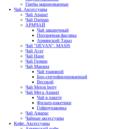
Грибы маринованные
Чай. Аксессуары
Чай Арарат
Чай Darman
АРМЧАЙ
Чай заварочный
Прозрачная фасовка
Армянский Тараз
Чай "IJEVAN". MASIS
Чай Агат
Чай Нане
Чай Гюмри
Чай Манана
Чай травяной
Био-сертифицированный
Весовой
Чай Meron berry
Чай Мега Арарат
Чай в пакете
Фильтр-пакетики
Гофроупаковка
Чай Амарас
Чайные аксессуары
Кофе. Аксессуары
Армянский кофе