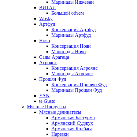
Маринады Иджеван
ВИТАЛ
Большой объем
Wosky
Артфуд
Консервация Артфуд
Маринады Артфуд
Ноян
Консервация Ноян
Маринады Ноян
Сады Арагаца
Агроянс
Консервация Агроянс
Маринады Агроянс
Прошян Фуд
Консервация Прошян Фуд
Маринады Прошян Фуд
YAN
te Gusto
Мясные Продукты
Мясные деликатесы
Армянская Бастурма
Армянский Суджух
Армянская Колбаса
Нарезки