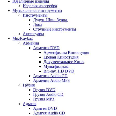
Ювелирные изделия
Изделия из серебра
Музыкальные инструменты
Инструменты
Дудук. Шви. Зурна.
Доол
Струнные инструменты
Аксессуары
MuzKavkaz
Армения
Армения DVD
Арменфильм Киностудия
Ереван Киностудия
Документальное Кино
Мультфильмы
Blu-ray. HD DVD
Армения Audio CD
Армения Audio MP3
Грузия
Грузия DVD
Грузия Audio CD
Грузия MP3
Адыгея
Адыгея DVD
Адыгея Audio CD