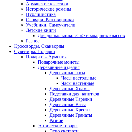
Армянские классики
Исторические романы
Публицистика
Словари. Разговорники
Учебники. Самоучители
Детские книги
Для дошкольников<br> и младших классов
Разное
Кроссворды. Сканворды
Сувениры. Подарки
Подарки – Армения
Подарочные монеты
Деревянные изделия
Деревянные часы
Часы настольные
Часы настенные
Деревянные Храмы
Подставки для напитков
Деревянные Тарелки
Деревянные Вазы
Деревянные Кресты
Деревянные Гранаты
Разное
Этнические товары
Этно скатерти