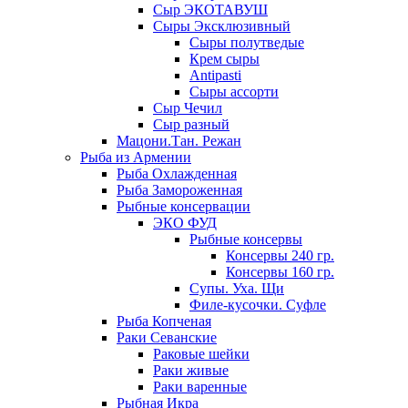
Сыр ЭКОТАВУШ
Сыры Эксклюзивный
Сыры полутведые
Крем сыры
Antipasti
Сыры ассорти
Сыр Чечил
Сыр разный
Мацони.Тан. Режан
Рыба из Армении
Рыба Охлажденная
Рыба Замороженная
Рыбные консервации
ЭКО ФУД
Рыбные консервы
Консервы 240 гр.
Консервы 160 гр.
Супы. Уха. Щи
Филе-кусочки. Суфле
Рыба Копченая
Раки Севанские
Раковые шейки
Раки живые
Раки варенные
Рыбная Икра