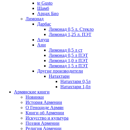
te Gusto
Шамб
Арцах Био
Лимонад
Дарбас
Лимонад 0,5 л. Стекло
Лимонад 1,25 л. ПЭТ
Ануш
Ани
Лимонад 0,5 л ст
Лимонад 0,5 л ПЭТ
Лимонад 1,0 л ПЭТ
Лимонад 1,5 л ПЭТ
Другие производители
Натахтари
Натахтари 0,5л
Натахтари 1,0л
Армянские книги
Новинки
История Армении
О Геноциде Армян
Книги об Армении
Иcкусство и культура
Поэзия Армении
Религия Армении