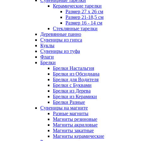
Сувенирные тарелки
Керамические тарелки
Размер 27 х 26 см
Размер 21-18,5 см
Размер 16 - 14 см
Стеклянные тарелки
Деревянные панно
Сувениры из гипса
Куклы
Сувениры из туфа
Флаги
Брелки
Брелки Настальгия
Брелки из Обсидиана
Брелки для Водителя
Брелки с Буквами
Брелки из Дерева
Брелки из Керамики
Брелки Разные
Сувениры на магните
Разные магниты
Магниты резиновые
Магниты акриловые
Магниты закатные
Магниты керамические