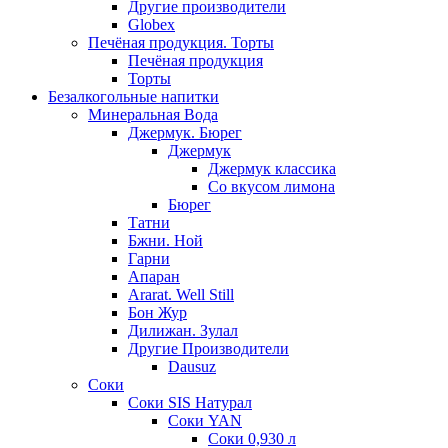
Другие производители
Globex
Печёная продукция. Торты
Печёная продукция
Торты
Безалкогольные напитки
Минеральная Вода
Джермук. Бюрег
Джермук
Джермук классика
Со вкусом лимона
Бюрег
Татни
Бжни. Ной
Гарни
Апаран
Ararat. Well Still
Бон Жур
Дилижан. Зулал
Другие Производители
Dausuz
Соки
Соки SIS Натурал
Соки YAN
Соки 0,930 л