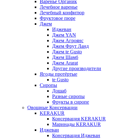
Варенье Органик
Лечебное варенье
Лечебный конфитюр
Фруктовое пюре
Джем
Иджеван
Джем YAN
Джем Агроянс
Джем Фрут Ланд
Джем te Gusto
Джем Шамб
Джем Ararat
Другие производители
Ягоды протёртые
te Gusto
Сиропы
Дошаб
Разные сиропы
Фрукты в сиропе
Овощные Консервации
KERAKUR
Консервация KERAKUR
Маринады KERAKUR
Иджеван
Консервация Иджеван