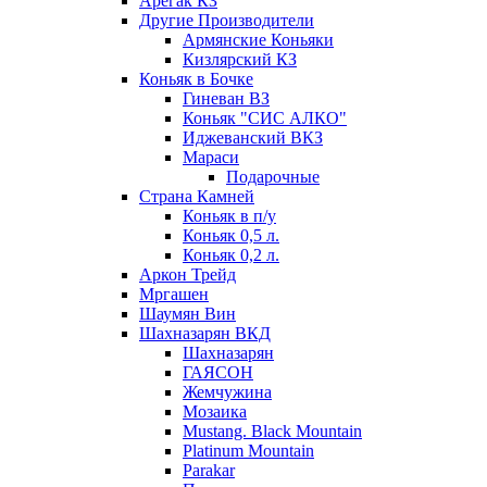
Арегак КЗ
Другие Производители
Армянские Коньяки
Кизлярский КЗ
Коньяк в Бочке
Гиневан ВЗ
Коньяк "СИС АЛКО"
Иджеванский ВКЗ
Мараси
Подарочные
Страна Камней
Коньяк в п/у
Коньяк 0,5 л.
Коньяк 0,2 л.
Аркон Трейд
Мргашен
Шаумян Вин
Шахназарян ВКД
Шахназарян
ГАЯСОН
Жемчужина
Мозаика
Mustang. Black Mountain
Platinum Mountain
Parakar