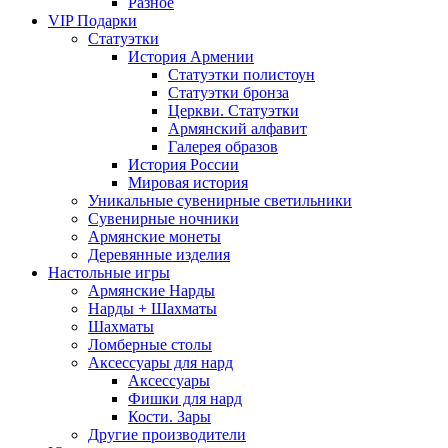
Разное
VIP Подарки
Статуэтки
История Армении
Статуэтки полистоун
Статуэтки бронза
Церкви. Статуэтки
Армянский алфавит
Галерея образов
История России
Мировая история
Уникальные сувенирные светильники
Сувенирные ночники
Армянские монеты
Деревянные изделия
Настольные игры
Армянские Нарды
Нарды + Шахматы
Шахматы
Ломберные столы
Аксессуары для нард
Аксессуары
Фишки для нард
Кости. Зары
Другие производители