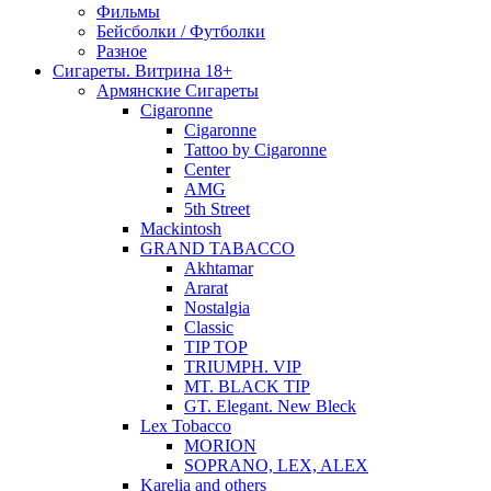
Фильмы
Бейсболки / Футболки
Разное
Сигареты. Витрина 18+
Армянские Сигареты
Cigaronne
Cigaronne
Tattoo by Cigaronne
Center
AMG
5th Street
Mackintosh
GRAND TABACCO
Akhtamar
Ararat
Nostalgia
Classic
TIP TOP
TRIUMPH. VIP
MT. BLACK TIP
GT. Elegant. New Bleck
Lex Tobacco
MORION
SOPRANO, LEX, ALEX
Karelia and others