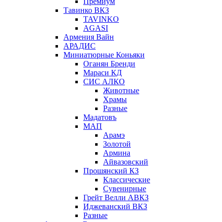
Премиум
Тавинко ВКЗ
TAVINKO
AGASI
Армения Вайн
АРАДИС
Миниатюрные Коньяки
Оганян Бренди
Мараси КД
СИС АЛКО
Животные
Храмы
Разные
Мадатовъ
МАП
Арамэ
Золотой
Армина
Айвазовский
Прошянский КЗ
Классические
Сувенирные
Грейт Велли АВКЗ
Иджеванский ВКЗ
Разные