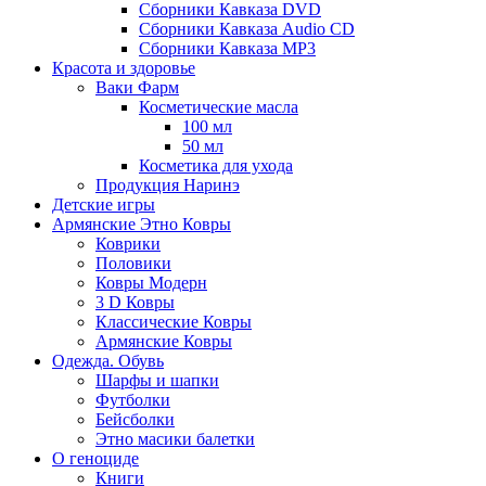
Сборники Кавказа DVD
Сборники Кавказа Audio CD
Сборники Кавказа MP3
Красота и здоровье
Ваки Фарм
Косметические масла
100 мл
50 мл
Косметика для ухода
Продукция Наринэ
Детские игры
Армянские Этно Ковры
Коврики
Половики
Ковры Модерн
3 D Ковры
Классические Ковры
Армянские Ковры
Одежда. Обувь
Шарфы и шапки
Футболки
Бейсболки
Этно масики балетки
О геноциде
Книги