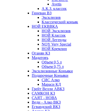
Avetis
А.К.З. классик
Гиневан ВЗ
Эксклюзив
Классический коньяк
НОЙ ЕКВВКА
НОЙ Эксклюзив
НОЙ Классик
НОЙ Легенды
NOY Very Speсial
НОЙ Кремлин
Оганян КЗ
Мадатовъ
Объем 0,5 л
Объем 0,75 л
Эксклюзивные Коньяки
Подарочные Коньяки
СИС Алко
Мараси КД
Грейт Велли АВКЗ
САМКОН КЗ
САЯТ - НОВА
Веди - Алко ВКЗ
Егвардский ВКЗ