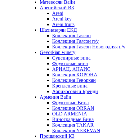
Матевосян Вайн
Аренийский ВЗ
Areni
Areni key
Areni fruits
Шахназарян ЕКД
Коллекция Гаясон
Коллекция Гаясон п/у
Коллекция Гаясон Новогодняя п/у
Gevorkian winery
Сувенирные вина
Фруктовые вина
АРИАЦ. АНАИС
Коллекция КОРОНА
Коллекция Геворкян
Крепленые вина
Абрикосовый Бренди
Армения Вайн
Фруктовые Вина
Коллекция ORRAN
OLD ARMENIA
Виноградные Вина
Коллекция TAKAR
Коллекция YEREVAN
Прошянский КЗ