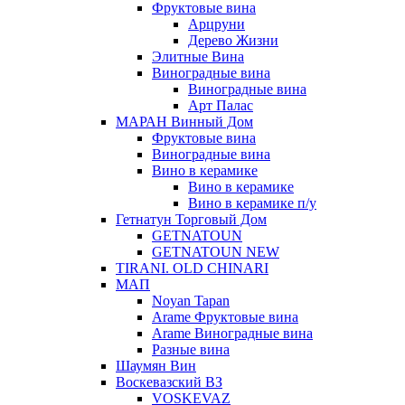
Фруктовые вина
Арцруни
Дерево Жизни
Элитные Вина
Виноградные вина
Виноградные вина
Арт Палас
МАРАН Винный Дом
Фруктовые вина
Виноградные вина
Вино в керамике
Вино в керамике
Вино в керамике п/у
Гетнатун Торговый Дом
GETNATOUN
GETNATOUN NEW
TIRANI. OLD CHINARI
МАП
Noyan Tapan
Arame Фруктовые вина
Arame Виноградные вина
Разные вина
Шаумян Вин
Воскевазский ВЗ
VOSKEVAZ