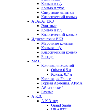
Коньяк в п/у
Коньяк в тубе
Спиртные напитки
Классический коньяк
АрАрАт ЕКЗ
Элитные
Коньяк в п/у
Классический коньяк
Иджеванский ВКЗ
Марочные коньяки
Коньяки п/у
Классический коньяк
Бренди
МАП
Коллекция Золотой
Объем 0,5 л
Коньяк 0,7 л
Коллекция France
Горная Армения. АРМА
Айвазовский
Разные
А.К.З.
А.К.З. п/у
Grand Sargis
URARTU