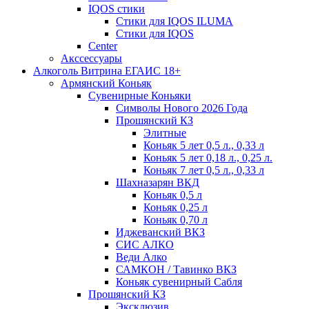
IQOS стики
Стики для IQOS ILUMA
Стики для IQOS
Сenter
Акссессуары
Алкоголь Витрина ЕГАИС 18+
Армянский Коньяк
Сувенирные Коньяки
Символы Нового 2026 Года
Прошянский КЗ
Элитные
Коньяк 5 лет 0,5 л., 0,33 л
Коньяк 5 лет 0,18 л., 0,25 л.
Коньяк 7 лет 0,5 л., 0,33 л
Шахназарян ВКД
Коньяк 0,5 л
Коньяк 0,25 л
Коньяк 0,70 л
Иджеванский ВКЗ
СИС АЛКО
Веди Алко
САМКОН / Тавинко ВКЗ
Коньяк сувенирный Сабля
Прошянский КЗ
Эксклюзив