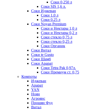
Соки 0,250 л
Соки SIS 1,6 л.
Соки Иджеван
Соки 1.0 л
Соки 0.25 л
Соки Noyan Premium
Соки и Нектары 1,0 л
Соки и Нектары 0,2 л
Соки стекло 0,75 л
Соки стекло 0,25 л
Соки Органик
Соки Витал
Соки te Gusto
Соки Шамб
Соки Арарат
Соки Tetra Pak 0,97л.
Соки Премиум ст. 0,75
Компоты
Иджеван
Арарат
YAN
Ноян
Агроянс
Прошян Фуд
Витал