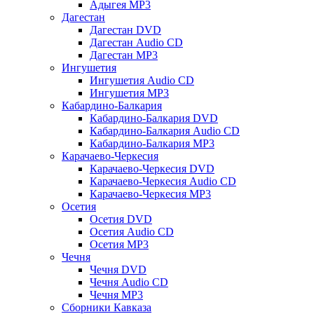
Адыгея MP3
Дагестан
Дагестан DVD
Дагестан Audio CD
Дагестан MP3
Ингушетия
Ингушетия Audio CD
Ингушетия MP3
Кабардино-Балкария
Кабардино-Балкария DVD
Кабардино-Балкария Audio CD
Кабардино-Балкария MP3
Карачаево-Черкесия
Карачаево-Черкесия DVD
Карачаево-Черкесия Audio CD
Карачаево-Черкесия MP3
Осетия
Осетия DVD
Осетия Audio CD
Осетия MP3
Чечня
Чечня DVD
Чечня Audio CD
Чечня MP3
Сборники Кавказа