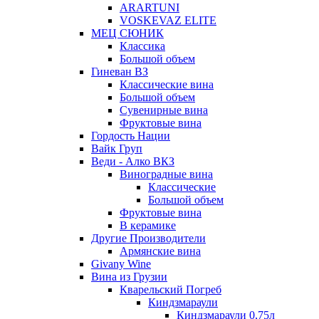
ARARTUNI
VOSKEVAZ ELITE
МЕЦ СЮНИК
Классика
Большой объем
Гиневан ВЗ
Классические вина
Большой объем
Сувенирные вина
Фруктовые вина
Гордость Нации
Вайк Груп
Веди - Алко ВКЗ
Виноградные вина
Классические
Большой объем
Фруктовые вина
В керамике
Другие Производители
Армянские вина
Givany Wine
Вина из Грузии
Кварельский Погреб
Киндзмараули
Киндзмараули 0,75л