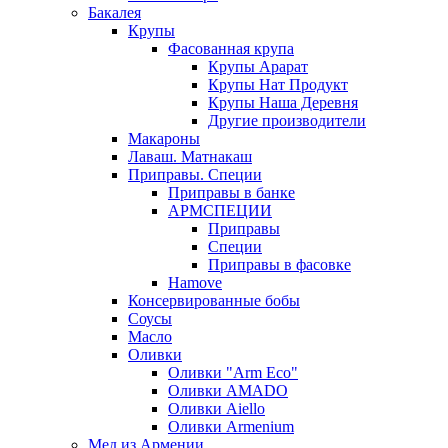
Бакалея
Крупы
Фасованная крупа
Крупы Арарат
Крупы Нат Продукт
Крупы Наша Деревня
Другие производители
Макароны
Лаваш. Матнакаш
Приправы. Специи
Приправы в банке
АРМСПЕЦИИ
Приправы
Специи
Приправы в фасовке
Hamove
Консервированные бобы
Соусы
Масло
Оливки
Оливки "Arm Eco"
Оливки AMADO
Оливки Aiello
Оливки Armenium
Мед из Армении