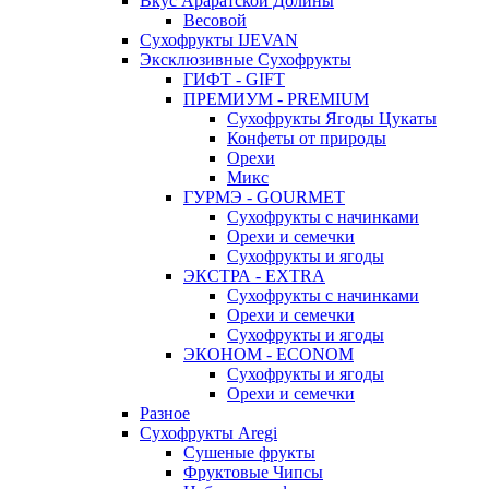
Вкус Араратской Долины
Весовой
Сухофрукты IJEVAN
Эксклюзивные Сухофрукты
ГИФТ - GIFT
ПРЕМИУМ - PREMIUM
Сухофрукты Ягоды Цукаты
Конфеты от природы
Орехи
Микс
ГУРМЭ - GOURMET
Сухофрукты с начинками
Орехи и семечки
Сухофрукты и ягоды
ЭКСТРА - EXTRA
Сухофрукты с начинками
Орехи и семечки
Сухофрукты и ягоды
ЭКОНОМ - ECONOM
Сухофрукты и ягоды
Орехи и семечки
Разное
Сухофрукты Aregi
Сушеные фрукты
Фруктовые Чипсы