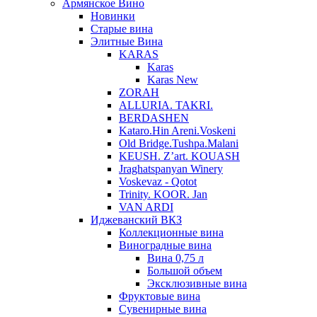
Армянское Вино
Новинки
Старые вина
Элитные Вина
KARAS
Karas
Karas New
ZORAH
ALLURIA. TAKRI.
BERDASHEN
Kataro.Hin Areni.Voskeni
Old Bridge.Tushpa.Malani
KEUSH. Z’art. KOUASH
Jraghatspanyan Winery
Voskevaz - Qotot
Trinity. KOOR. Jan
VAN ARDI
Иджеванский ВКЗ
Коллекционные вина
Виноградные вина
Вина 0,75 л
Большой объем
Эксклюзивные вина
Фруктовые вина
Cувенирные вина