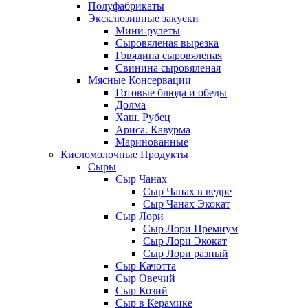
Полуфабрикаты
Эксклюзивные закуски
Мини-рулеты
Сыровяленая вырезка
Говядина сыровяленая
Свинина сыровяленая
Мясные Консервации
Готовые блюда и обеды
Долма
Хаш. Рубец
Ариса. Кавурма
Маринованные
Кисломолочные Продукты
Сыры
Сыр Чанах
Сыр Чанах в ведре
Сыр Чанах Экокат
Сыр Лори
Сыр Лори Премиум
Сыр Лори Экокат
Сыр Лори разный
Сыр Качотта
Сыр Овечий
Сыр Козий
Сыр в Керамике