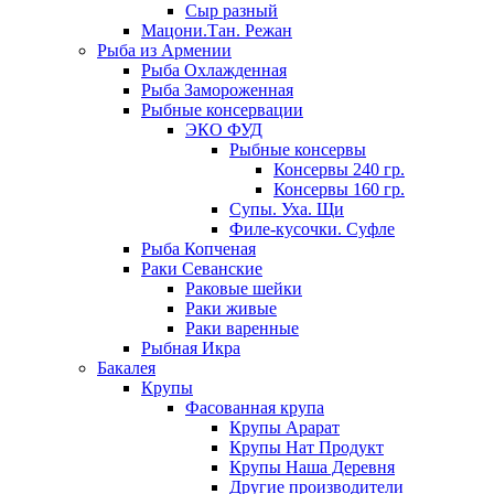
Сыр разный
Мацони.Тан. Режан
Рыба из Армении
Рыба Охлажденная
Рыба Замороженная
Рыбные консервации
ЭКО ФУД
Рыбные консервы
Консервы 240 гр.
Консервы 160 гр.
Супы. Уха. Щи
Филе-кусочки. Суфле
Рыба Копченая
Раки Севанские
Раковые шейки
Раки живые
Раки варенные
Рыбная Икра
Бакалея
Крупы
Фасованная крупа
Крупы Арарат
Крупы Нат Продукт
Крупы Наша Деревня
Другие производители