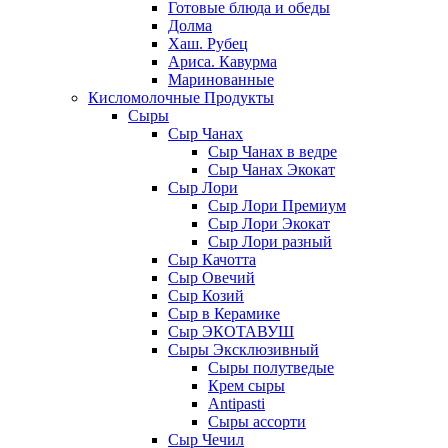
Готовые блюда и обеды
Долма
Хаш. Рубец
Ариса. Кавурма
Маринованные
Кисломолочные Продукты
Сыры
Сыр Чанах
Сыр Чанах в ведре
Сыр Чанах Экокат
Сыр Лори
Сыр Лори Премиум
Сыр Лори Экокат
Сыр Лори разный
Сыр Качотта
Сыр Овечий
Сыр Козий
Сыр в Керамике
Сыр ЭКОТАВУШ
Сыры Эксклюзивный
Сыры полутведые
Крем сыры
Antipasti
Сыры ассорти
Сыр Чечил