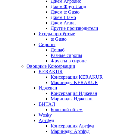
Джем Агроянс
Джем Фрут Ланд
Джем te Gusto
Джем Шамб
Джем Ararat
Другие производители
Ягоды протёртые
te Gusto
Сиропы
Дошаб
Разные сиропы
Фрукты в сиропе
Овощные Консервации
KERAKUR
Консервация KERAKUR
Маринады KERAKUR
Иджеван
Консервация Иджеван
Маринады Иджеван
ВИТАЛ
Большой объем
Wosky
Артфуд
Консервация Артфуд
Маринады Артфуд