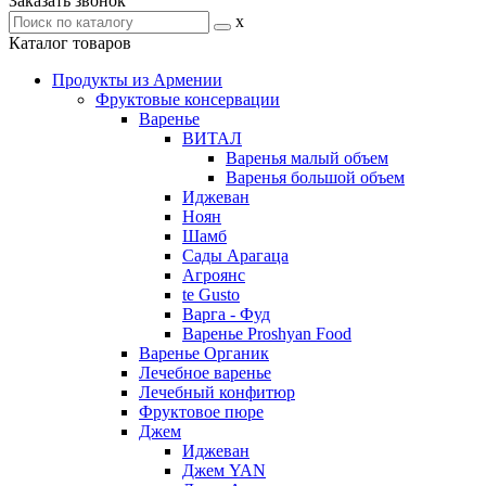
Заказать звонок
x
Каталог товаров
Продукты из Армении
Фруктовые консервации
Варенье
ВИТАЛ
Варенья малый объем
Варенья большой объем
Иджеван
Ноян
Шамб
Сады Арагаца
Агроянс
te Gusto
Варга - Фуд
Варенье Proshyan Food
Варенье Органик
Лечебное варенье
Лечебный конфитюр
Фруктовое пюре
Джем
Иджеван
Джем YAN