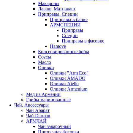
Макароны
Лаваш. Матнакаш
Приправы. Специи
Приправы в банке
АРМСПЕЦИИ
Приправы
Специи
Приправы в фасовке
Hamove
Консервированные бобы
Соусы
Масло
Оливки
Оливки "Arm Eco"
Оливки AMADO
Оливки Aiello
Оливки Armenium
Мед из Армении
Грибы маринованные
Чай. Аксессуары
Чай Арарат
Чай Darman
АРМЧАЙ
Чай заварочный
Прозрачная фасовка