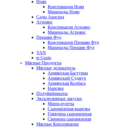
Ноян
Консервация Ноян
Маринады Ноян
Сады Арагаца
Агроянс
Консервация Агроянс
Маринады Агроянс
Прошян Фуд
Консервация Прошян Фуд
Маринады Прошян Фуд
YAN
te Gusto
Мясные Продукты
Мясные деликатесы
Армянская Бастурма
Армянский Суджух
Армянская Колбаса
Нарезки
Полуфабрикаты
Эксклюзивные закуски
Мини-рулеты
Сыровяленая вырезка
Говядина сыровяленая
Свинина сыровяленая
Мясные Консервации