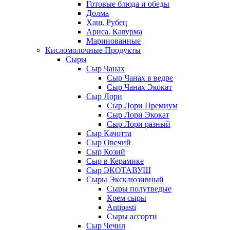
Готовые блюда и обеды
Долма
Хаш. Рубец
Ариса. Кавурма
Маринованные
Кисломолочные Продукты
Сыры
Сыр Чанах
Сыр Чанах в ведре
Сыр Чанах Экокат
Сыр Лори
Сыр Лори Премиум
Сыр Лори Экокат
Сыр Лори разный
Сыр Качотта
Сыр Овечий
Сыр Козий
Сыр в Керамике
Сыр ЭКОТАВУШ
Сыры Эксклюзивный
Сыры полутведые
Крем сыры
Antipasti
Сыры ассорти
Сыр Чечил