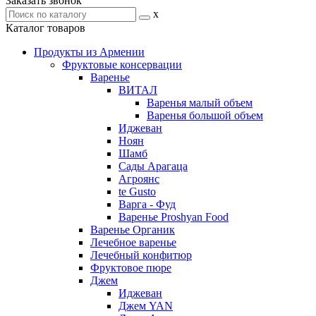
Заказать звонок
x
Каталог товаров
Продукты из Армении
Фруктовые консервации
Варенье
ВИТАЛ
Варенья малый объем
Варенья большой объем
Иджеван
Ноян
Шамб
Сады Арагаца
Агроянс
te Gusto
Варга - Фуд
Варенье Proshyan Food
Варенье Органик
Лечебное варенье
Лечебный конфитюр
Фруктовое пюре
Джем
Иджеван
Джем YAN