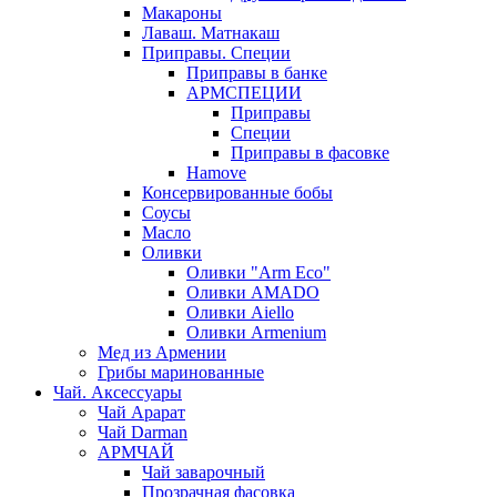
Макароны
Лаваш. Матнакаш
Приправы. Специи
Приправы в банке
АРМСПЕЦИИ
Приправы
Специи
Приправы в фасовке
Hamove
Консервированные бобы
Соусы
Масло
Оливки
Оливки "Arm Eco"
Оливки AMADO
Оливки Aiello
Оливки Armenium
Мед из Армении
Грибы маринованные
Чай. Аксессуары
Чай Арарат
Чай Darman
АРМЧАЙ
Чай заварочный
Прозрачная фасовка