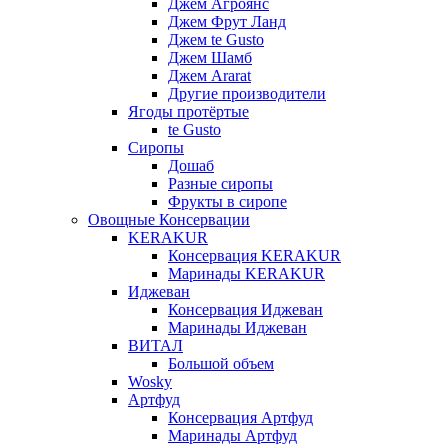
Джем Агроянс
Джем Фрут Ланд
Джем te Gusto
Джем Шамб
Джем Ararat
Другие производители
Ягоды протёртые
te Gusto
Сиропы
Дошаб
Разные сиропы
Фрукты в сиропе
Овощные Консервации
KERAKUR
Консервация KERAKUR
Маринады KERAKUR
Иджеван
Консервация Иджеван
Маринады Иджеван
ВИТАЛ
Большой объем
Wosky
Артфуд
Консервация Артфуд
Маринады Артфуд