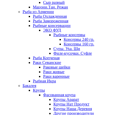
Сыр разный
Мацони.Тан. Режан
Рыба из Армении
Рыба Охлажденная
Рыба Замороженная
Рыбные консервации
ЭКО ФУД
Рыбные консервы
Консервы 240 гр.
Консервы 160 гр.
Супы. Уха. Щи
Филе-кусочки. Суфле
Рыба Копченая
Раки Севанские
Раковые шейки
Раки живые
Раки варенные
Рыбная Икра
Бакалея
Крупы
Фасованная крупа
Крупы Арарат
Крупы Нат Продукт
Крупы Наша Деревня
Другие производители