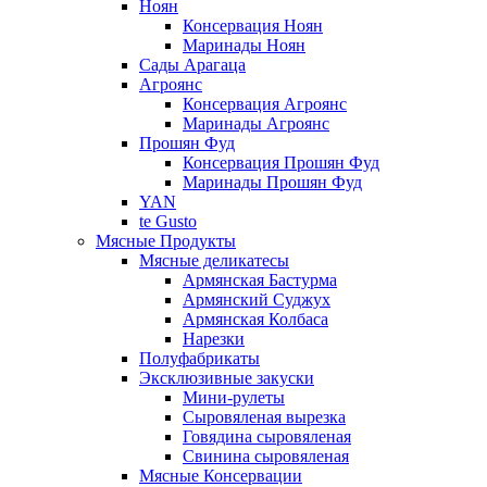
Ноян
Консервация Ноян
Маринады Ноян
Сады Арагаца
Агроянс
Консервация Агроянс
Маринады Агроянс
Прошян Фуд
Консервация Прошян Фуд
Маринады Прошян Фуд
YAN
te Gusto
Мясные Продукты
Мясные деликатесы
Армянская Бастурма
Армянский Суджух
Армянская Колбаса
Нарезки
Полуфабрикаты
Эксклюзивные закуски
Мини-рулеты
Сыровяленая вырезка
Говядина сыровяленая
Свинина сыровяленая
Мясные Консервации