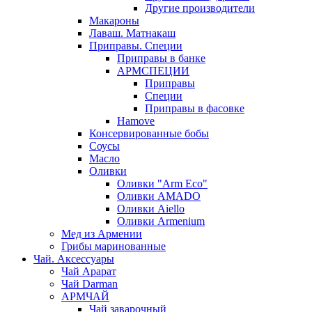
Другие производители
Макароны
Лаваш. Матнакаш
Приправы. Специи
Приправы в банке
АРМСПЕЦИИ
Приправы
Специи
Приправы в фасовке
Hamove
Консервированные бобы
Соусы
Масло
Оливки
Оливки "Arm Eco"
Оливки AMADO
Оливки Aiello
Оливки Armenium
Мед из Армении
Грибы маринованные
Чай. Аксессуары
Чай Арарат
Чай Darman
АРМЧАЙ
Чай заварочный