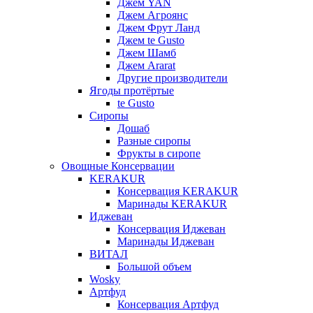
Джем YAN
Джем Агроянс
Джем Фрут Ланд
Джем te Gusto
Джем Шамб
Джем Ararat
Другие производители
Ягоды протёртые
te Gusto
Сиропы
Дошаб
Разные сиропы
Фрукты в сиропе
Овощные Консервации
KERAKUR
Консервация KERAKUR
Маринады KERAKUR
Иджеван
Консервация Иджеван
Маринады Иджеван
ВИТАЛ
Большой объем
Wosky
Артфуд
Консервация Артфуд