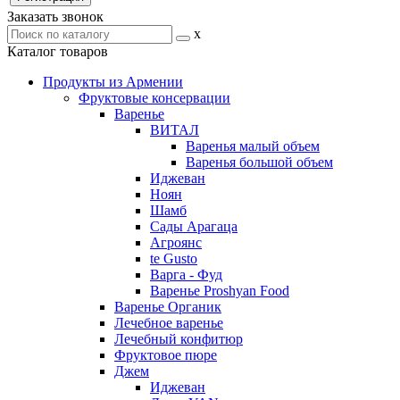
Заказать звонок
x
Каталог товаров
Продукты из Армении
Фруктовые консервации
Варенье
ВИТАЛ
Варенья малый объем
Варенья большой объем
Иджеван
Ноян
Шамб
Сады Арагаца
Агроянс
te Gusto
Варга - Фуд
Варенье Proshyan Food
Варенье Органик
Лечебное варенье
Лечебный конфитюр
Фруктовое пюре
Джем
Иджеван