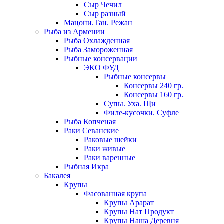
Сыр Чечил
Сыр разный
Мацони.Тан. Режан
Рыба из Армении
Рыба Охлажденная
Рыба Замороженная
Рыбные консервации
ЭКО ФУД
Рыбные консервы
Консервы 240 гр.
Консервы 160 гр.
Супы. Уха. Щи
Филе-кусочки. Суфле
Рыба Копченая
Раки Севанские
Раковые шейки
Раки живые
Раки варенные
Рыбная Икра
Бакалея
Крупы
Фасованная крупа
Крупы Арарат
Крупы Нат Продукт
Крупы Наша Деревня