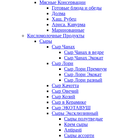
Мясные Консервации
Готовые блюда и обеды
Долма
Хаш. Рубец
Ариса. Кавурма
Маринованные
Кисломолочные Продукты
Сыры
Сыр Чанах
Сыр Чанах в ведре
Сыр Чанах Экокат
Сыр Лори
Сыр Лори Премиум
Сыр Лори Экокат
Сыр Лори разный
Сыр Качотта
Сыр Овечий
Сыр Козий
Сыр в Керамике
Сыр ЭКОТАВУШ
Сыры Эксклюзивный
Сыры полутведые
Крем сыры
Antipasti
Сыры ассорти