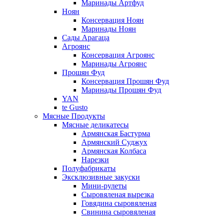
Маринады Артфуд
Ноян
Консервация Ноян
Маринады Ноян
Сады Арагаца
Агроянс
Консервация Агроянс
Маринады Агроянс
Прошян Фуд
Консервация Прошян Фуд
Маринады Прошян Фуд
YAN
te Gusto
Мясные Продукты
Мясные деликатесы
Армянская Бастурма
Армянский Суджух
Армянская Колбаса
Нарезки
Полуфабрикаты
Эксклюзивные закуски
Мини-рулеты
Сыровяленая вырезка
Говядина сыровяленая
Свинина сыровяленая