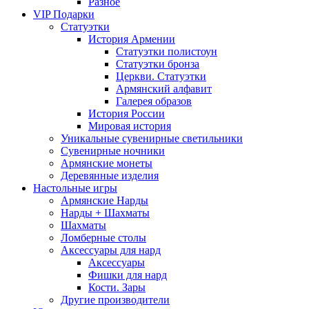
Разное
VIP Подарки
Статуэтки
История Армении
Статуэтки полистоун
Статуэтки бронза
Церкви. Статуэтки
Армянский алфавит
Галерея образов
История России
Мировая история
Уникальные сувенирные светильники
Сувенирные ночники
Армянские монеты
Деревянные изделия
Настольные игры
Армянские Нарды
Нарды + Шахматы
Шахматы
Ломберные столы
Аксессуары для нард
Аксессуары
Фишки для нард
Кости. Зары
Другие производители