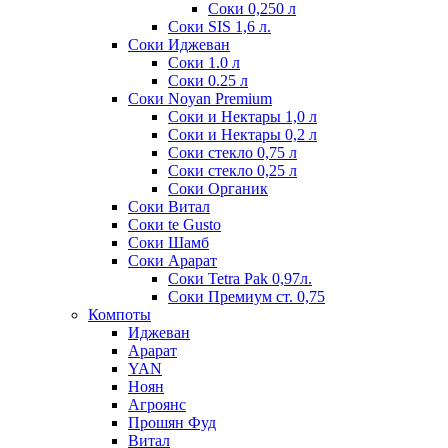
Соки 0,250 л
Соки SIS 1,6 л.
Соки Иджеван
Соки 1.0 л
Соки 0.25 л
Соки Noyan Premium
Соки и Нектары 1,0 л
Соки и Нектары 0,2 л
Соки стекло 0,75 л
Соки стекло 0,25 л
Соки Органик
Соки Витал
Соки te Gusto
Соки Шамб
Соки Арарат
Соки Tetra Pak 0,97л.
Соки Премиум ст. 0,75
Компоты
Иджеван
Арарат
YAN
Ноян
Агроянс
Прошян Фуд
Витал