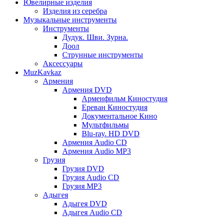
Ювелирные изделия
Изделия из серебра
Музыкальные инструменты
Инструменты
Дудук. Шви. Зурна.
Доол
Струнные инструменты
Аксессуары
MuzKavkaz
Армения
Армения DVD
Арменфильм Киностудия
Ереван Киностудия
Документальное Кино
Мультфильмы
Blu-ray. HD DVD
Армения Audio CD
Армения Audio MP3
Грузия
Грузия DVD
Грузия Audio CD
Грузия MP3
Адыгея
Адыгея DVD
Адыгея Audio CD