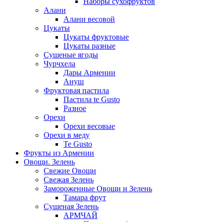
Наборы сухофруктов
Алани
Алани весовой
Цукаты
Цукаты фруктовые
Цукаты разные
Сушеные ягоды
Чурчхела
Дары Армении
Ануш
Фруктовая пастила
Пастила te Gusto
Разное
Орехи
Орехи весовые
Орехи в меду
Te Gusto
Фрукты из Армении
Овощи. Зелень
Свежие Овощи
Свежая Зелень
Замороженные Овощи и Зелень
Тамара фрут
Сушеная Зелень
АРМЧАЙ