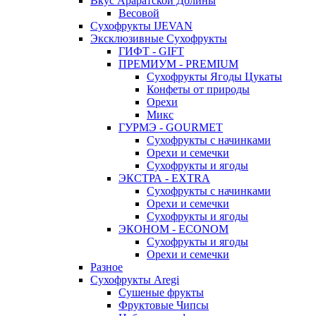
Вкус Араратской Долины
Весовой
Сухофрукты IJEVAN
Эксклюзивные Сухофрукты
ГИФТ - GIFT
ПРЕМИУМ - PREMIUM
Сухофрукты Ягоды Цукаты
Конфеты от природы
Орехи
Микс
ГУРМЭ - GOURMET
Сухофрукты с начинками
Орехи и семечки
Сухофрукты и ягоды
ЭКСТРА - EXTRA
Сухофрукты с начинками
Орехи и семечки
Сухофрукты и ягоды
ЭКОНОМ - ECONOM
Сухофрукты и ягоды
Орехи и семечки
Разное
Сухофрукты Aregi
Сушеные фрукты
Фруктовые Чипсы