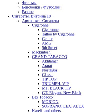
Фильмы
Бейсболки / Футболки
Разное
Сигареты. Витрина 18+
Армянские Сигареты
Cigaronne
Cigaronne
Tattoo by Cigaronne
Center
AMG
5th Street
Mackintosh
GRAND TABACCO
Akhtamar
Ararat
Nostalgia
Classic
TIP TOP
TRIUMPH. VIP
MT. BLACK TIP
GT. Elegant. New Bleck
Lex Tobacco
MORION
SOPRANO, LEX, ALEX
Karelia and others