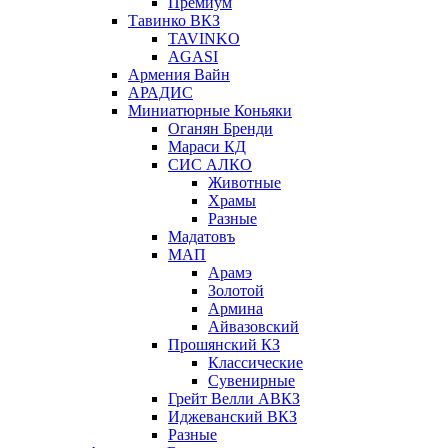
Премиум
Тавинко ВКЗ
TAVINKO
AGASI
Армения Вайн
АРАДИС
Миниатюрные Коньяки
Оганян Бренди
Мараси КД
СИС АЛКО
Животные
Храмы
Разные
Мадатовъ
МАП
Арамэ
Золотой
Армина
Айвазовский
Прошянский КЗ
Классические
Сувенирные
Грейт Велли АВКЗ
Иджеванский ВКЗ
Разные