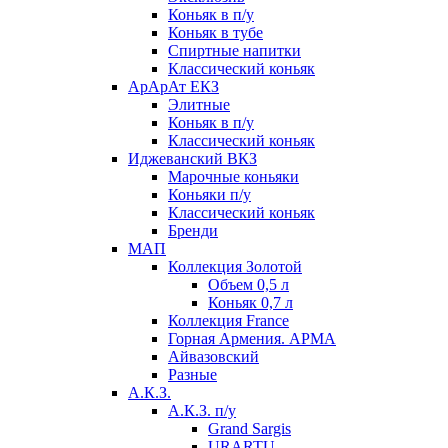
Коньяк в п/у
Коньяк в тубе
Спиртные напитки
Классический коньяк
АрАрАт ЕКЗ
Элитные
Коньяк в п/у
Классический коньяк
Иджеванский ВКЗ
Марочные коньяки
Коньяки п/у
Классический коньяк
Бренди
МАП
Коллекция Золотой
Объем 0,5 л
Коньяк 0,7 л
Коллекция France
Горная Армения. АРМА
Айвазовский
Разные
А.К.З.
А.К.З. п/у
Grand Sargis
URARTU