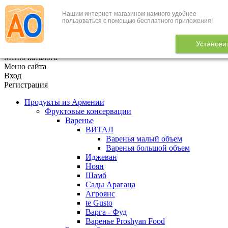
Нашим интернет-магазином намного удобнее
+7 (495) 646-888-1
пользоваться с помощью бесплатного приложения!
В корзине
0
товаров
Установи
x
Меню каталога
Меню сайта
Вход
Регистрация
Продукты из Армении
Фруктовые консервации
Варенье
ВИТАЛ
Варенья малый объем
Варенья большой объем
Иджеван
Ноян
Шамб
Сады Арагаца
Агроянс
te Gusto
Варга - Фуд
Варенье Proshyan Food