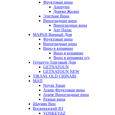
Фруктовые вина
Арцруни
Дерево Жизни
Элитные Вина
Виноградные вина
Виноградные вина
Арт Палас
МАРАН Винный Дом
Фруктовые вина
Виноградные вина
Вино в керамике
Вино в керамике
Вино в керамике п/у
Гетнатун Торговый Дом
GETNATOUN
GETNATOUN NEW
TIRANI. OLD CHINARI
МАП
Noyan Tapan
Arame Фруктовые вина
Arame Виноградные вина
Разные вина
Шаумян Вин
Воскевазский ВЗ
VOSKEVAZ