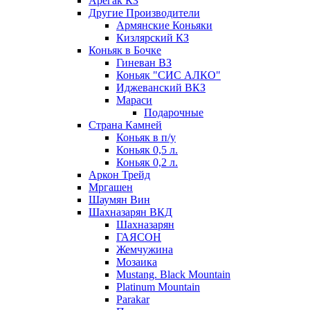
Арегак КЗ
Другие Производители
Армянские Коньяки
Кизлярский КЗ
Коньяк в Бочке
Гиневан ВЗ
Коньяк "СИС АЛКО"
Иджеванский ВКЗ
Мараси
Подарочные
Страна Камней
Коньяк в п/у
Коньяк 0,5 л.
Коньяк 0,2 л.
Аркон Трейд
Мргашен
Шаумян Вин
Шахназарян ВКД
Шахназарян
ГАЯСОН
Жемчужина
Мозаика
Mustang. Black Mountain
Platinum Mountain
Parakar