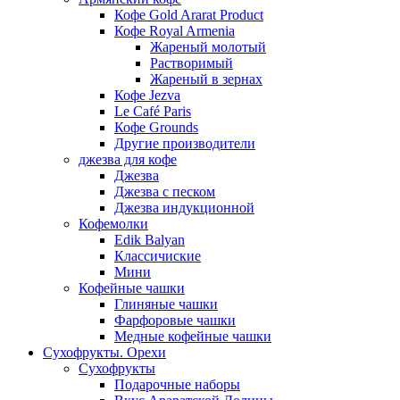
Кофе Gold Ararat Product
Кофе Royal Armenia
Жареный молотый
Растворимый
Жареный в зернах
Кофе Jezva
Le Café Paris
Кофе Grounds
Другие производители
джезва для кофе
Джезва
Джезва с песком
Джезва индукционной
Кофемолки
Edik Balyan
Классичиские
Мини
Кофейные чашки
Глиняные чашки
Фарфоровые чашки
Медные кофейные чашки
Сухофрукты. Орехи
Сухофрукты
Подарочные наборы