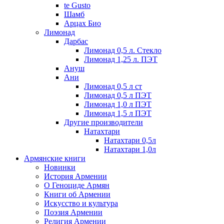
te Gusto
Шамб
Арцах Био
Лимонад
Дарбас
Лимонад 0,5 л. Стекло
Лимонад 1,25 л. ПЭТ
Ануш
Ани
Лимонад 0,5 л ст
Лимонад 0,5 л ПЭТ
Лимонад 1,0 л ПЭТ
Лимонад 1,5 л ПЭТ
Другие производители
Натахтари
Натахтари 0,5л
Натахтари 1,0л
Армянские книги
Новинки
История Армении
О Геноциде Армян
Книги об Армении
Иcкусство и культура
Поэзия Армении
Религия Армении