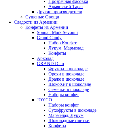
Прозрачная фасовка
Армянский Тараз
Другие производители
Сушеные Овощи
Сладости из Армении
Конфеты из Армении
Sonuar. Mark Sevouni
Grand Candy
Набор Конфет
Лукум. Мармелад
Конфеты
Арколад
GRAND Dian
Фрукты в шоколаде
Орехи в шоколаде
Драже в шоколаде
ШокоХит в шоколаде
Семечки в шоколаде
Наборы конфет
JOYCO
Наборы конфет
Сухофрукты в шоколаде
Мармелад. Лукум
Шоколадные плитки
Конфеты