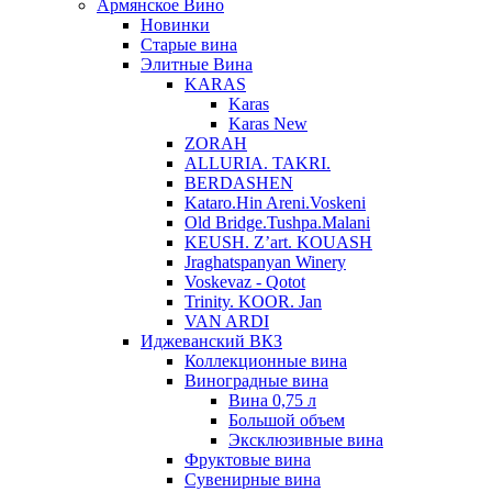
Армянское Вино
Новинки
Старые вина
Элитные Вина
KARAS
Karas
Karas New
ZORAH
ALLURIA. TAKRI.
BERDASHEN
Kataro.Hin Areni.Voskeni
Old Bridge.Tushpa.Malani
KEUSH. Z’art. KOUASH
Jraghatspanyan Winery
Voskevaz - Qotot
Trinity. KOOR. Jan
VAN ARDI
Иджеванский ВКЗ
Коллекционные вина
Виноградные вина
Вина 0,75 л
Большой объем
Эксклюзивные вина
Фруктовые вина
Cувенирные вина