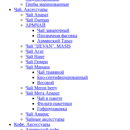
Грибы маринованные
Чай. Аксессуары
Чай Арарат
Чай Darman
АРМЧАЙ
Чай заварочный
Прозрачная фасовка
Армянский Тараз
Чай "IJEVAN". MASIS
Чай Агат
Чай Нане
Чай Гюмри
Чай Манана
Чай травяной
Био-сертифицированный
Весовой
Чай Meron berry
Чай Мега Арарат
Чай в пакете
Фильтр-пакетики
Гофроупаковка
Чай Амарас
Чайные аксессуары
Кофе. Аксессуары
Армянский кофе