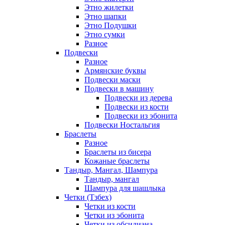
Этно жилетки
Этно шапки
Этно Подушки
Этно сумки
Разное
Подвески
Разное
Армянские буквы
Подвески маски
Подвески в машину
Подвески из дерева
Подвески из кости
Подвески из эбонита
Подвески Ностальгия
Браслеты
Разное
Браслеты из бисера
Кожаные браслеты
Тандыр, Мангал, Шампура
Тандыр, мангал
Шампура для шашлыка
Четки (Тзбех)
Четки из кости
Четки из эбонита
Четки из обсидиана