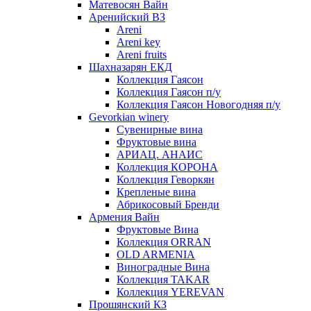
Матевосян Вайн
Аренийский ВЗ
Areni
Areni key
Areni fruits
Шахназарян ЕКД
Коллекция Гаясон
Коллекция Гаясон п/у
Коллекция Гаясон Новогодняя п/у
Gevorkian winery
Сувенирные вина
Фруктовые вина
АРИАЦ. АНАИС
Коллекция КОРОНА
Коллекция Геворкян
Крепленые вина
Абрикосовый Бренди
Армения Вайн
Фруктовые Вина
Коллекция ORRAN
OLD ARMENIA
Виноградные Вина
Коллекция TAKAR
Коллекция YEREVAN
Прошянский КЗ