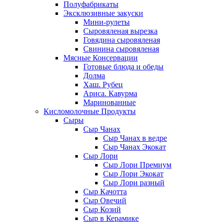
Полуфабрикаты
Эксклюзивные закуски
Мини-рулеты
Сыровяленая вырезка
Говядина сыровяленая
Свинина сыровяленая
Мясные Консервации
Готовые блюда и обеды
Долма
Хаш. Рубец
Ариса. Кавурма
Маринованные
Кисломолочные Продукты
Сыры
Сыр Чанах
Сыр Чанах в ведре
Сыр Чанах Экокат
Сыр Лори
Сыр Лори Премиум
Сыр Лори Экокат
Сыр Лори разный
Сыр Качотта
Сыр Овечий
Сыр Козий
Сыр в Керамике