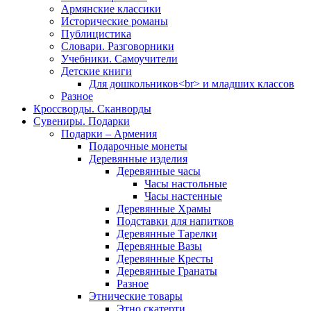
Армянские классики
Исторические романы
Публицистика
Словари. Разговорники
Учебники. Самоучители
Детские книги
Для дошкольников<br> и младших классов
Разное
Кроссворды. Сканворды
Сувениры. Подарки
Подарки – Армения
Подарочные монеты
Деревянные изделия
Деревянные часы
Часы настольные
Часы настенные
Деревянные Храмы
Подставки для напитков
Деревянные Тарелки
Деревянные Вазы
Деревянные Кресты
Деревянные Гранаты
Разное
Этнические товары
Этно скатерти