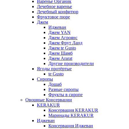
Варенье Органик
Лечебное варенье
Лечебный конфитюр
Фруктовое пюре
Джем
Иджеван
Джем YAN
Джем Агроянс
Джем Фрут Ланд
Джем te Gusto
Джем Шамб
Джем Ararat
Другие производители
Ягоды протёртые
te Gusto
Сиропы
Дошаб
Разные сиропы
Фрукты в сиропе
Овощные Консервации
KERAKUR
Консервация KERAKUR
Маринады KERAKUR
Иджеван
Консервация Иджеван