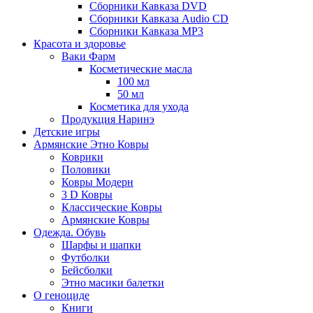
Сборники Кавказа DVD
Сборники Кавказа Audio CD
Сборники Кавказа MP3
Красота и здоровье
Ваки Фарм
Косметические масла
100 мл
50 мл
Косметика для ухода
Продукция Наринэ
Детские игры
Армянские Этно Ковры
Коврики
Половики
Ковры Модерн
3 D Ковры
Классические Ковры
Армянские Ковры
Одежда. Обувь
Шарфы и шапки
Футболки
Бейсболки
Этно масики балетки
О геноциде
Книги