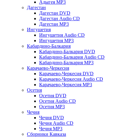
Адыгея MP3
Дагестан
Дагестан DVD
Дагестан Audio CD
Дагестан MP3
Ингушетия
Ингушетия Audio CD
Ингушетия MP3
Кабардино-Балкария
Кабардино-Балкария DVD
Кабардино-Балкария Audio CD
Кабардино-Балкария MP3
Карачаево-Черкесия
Карачаево-Черкесия DVD
Карачаево-Черкесия Audio CD
Карачаево-Черкесия MP3
Осетия
Осетия DVD
Осетия Audio CD
Осетия MP3
Чечня
Чечня DVD
Чечня Audio CD
Чечня MP3
Сборники Кавказа