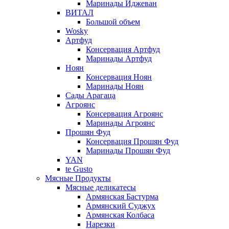
Маринады Иджеван
ВИТАЛ
Большой объем
Wosky
Артфуд
Консервация Артфуд
Маринады Артфуд
Ноян
Консервация Ноян
Маринады Ноян
Сады Арагаца
Агроянс
Консервация Агроянс
Маринады Агроянс
Прошян Фуд
Консервация Прошян Фуд
Маринады Прошян Фуд
YAN
te Gusto
Мясные Продукты
Мясные деликатесы
Армянская Бастурма
Армянский Суджух
Армянская Колбаса
Нарезки