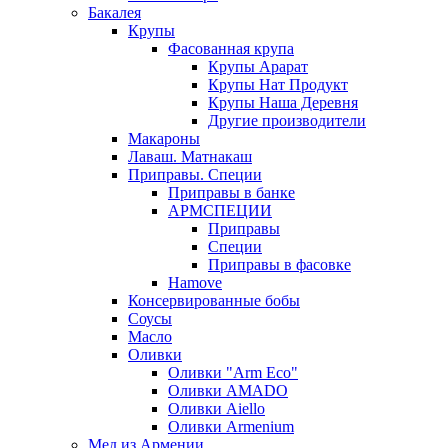
Бакалея
Крупы
Фасованная крупа
Крупы Арарат
Крупы Нат Продукт
Крупы Наша Деревня
Другие производители
Макароны
Лаваш. Матнакаш
Приправы. Специи
Приправы в банке
АРМСПЕЦИИ
Приправы
Специи
Приправы в фасовке
Hamove
Консервированные бобы
Соусы
Масло
Оливки
Оливки "Arm Eco"
Оливки AMADO
Оливки Aiello
Оливки Armenium
Мед из Армении