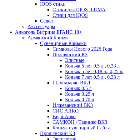
IQOS стики
Стики для IQOS ILUMA
Стики для IQOS
Сenter
Акссессуары
Алкоголь Витрина ЕГАИС 18+
Армянский Коньяк
Сувенирные Коньяки
Символы Нового 2026 Года
Прошянский КЗ
Элитные
Коньяк 5 лет 0,5 л., 0,33 л
Коньяк 5 лет 0,18 л., 0,25 л.
Коньяк 7 лет 0,5 л., 0,33 л
Шахназарян ВКД
Коньяк 0,5 л
Коньяк 0,25 л
Коньяк 0,70 л
Иджеванский ВКЗ
СИС АЛКО
Веди Алко
САМКОН / Тавинко ВКЗ
Коньяк сувенирный Сабля
Прошянский КЗ
Эксклюзив