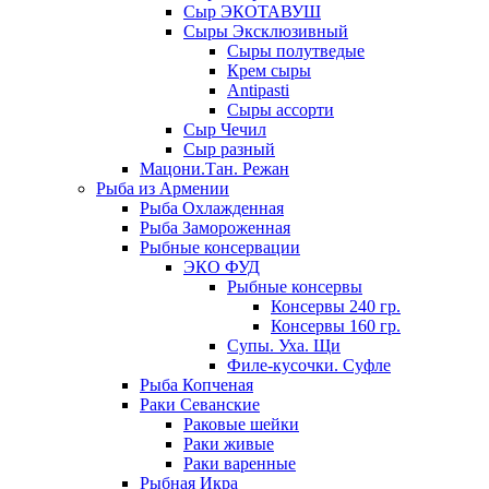
Сыр ЭКОТАВУШ
Сыры Эксклюзивный
Сыры полутведые
Крем сыры
Antipasti
Сыры ассорти
Сыр Чечил
Сыр разный
Мацони.Тан. Режан
Рыба из Армении
Рыба Охлажденная
Рыба Замороженная
Рыбные консервации
ЭКО ФУД
Рыбные консервы
Консервы 240 гр.
Консервы 160 гр.
Супы. Уха. Щи
Филе-кусочки. Суфле
Рыба Копченая
Раки Севанские
Раковые шейки
Раки живые
Раки варенные
Рыбная Икра