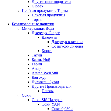
Другие производители
Globex
Печёная продукция. Торты
Печёная продукция
Торты
Безалкогольные напитки
Минеральная Вода
Джермук. Бюрег
Джермук
Джермук классика
Со вкусом лимона
Бюрег
Татни
Бжни. Ной
Гарни
Апаран
Ararat. Well Still
Бон Жур
Дилижан. Зулал
Другие Производители
Dausuz
Соки
Соки SIS Натурал
Соки YAN
Соки 0,930 л