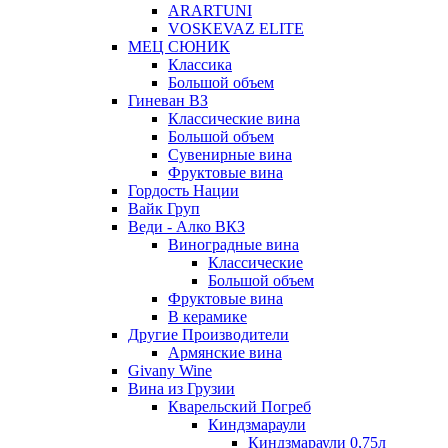
ARARTUNI
VOSKEVAZ ELITE
МЕЦ СЮНИК
Классика
Большой объем
Гиневан ВЗ
Классические вина
Большой объем
Сувенирные вина
Фруктовые вина
Гордость Нации
Вайк Груп
Веди - Алко ВКЗ
Виноградные вина
Классические
Большой объем
Фруктовые вина
В керамике
Другие Производители
Армянские вина
Givany Wine
Вина из Грузии
Кварельский Погреб
Киндзмараули
Киндзмараули 0,75л