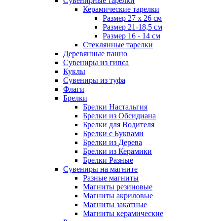
Сувенирные тарелки
Керамические тарелки
Размер 27 х 26 см
Размер 21-18,5 см
Размер 16 - 14 см
Стеклянные тарелки
Деревянные панно
Сувениры из гипса
Куклы
Сувениры из туфа
Флаги
Брелки
Брелки Настальгия
Брелки из Обсидиана
Брелки для Водителя
Брелки с Буквами
Брелки из Дерева
Брелки из Керамики
Брелки Разные
Сувениры на магните
Разные магниты
Магниты резиновые
Магниты акриловые
Магниты закатные
Магниты керамические