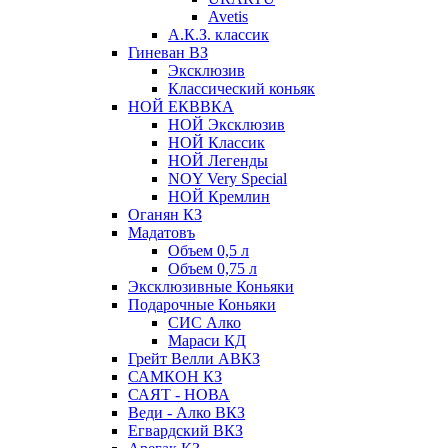
Avetis
А.К.З. классик
Гиневан ВЗ
Эксклюзив
Классический коньяк
НОЙ ЕКВВКА
НОЙ Эксклюзив
НОЙ Классик
НОЙ Легенды
NOY Very Speсial
НОЙ Кремлин
Оганян КЗ
Мадатовъ
Объем 0,5 л
Объем 0,75 л
Эксклюзивные Коньяки
Подарочные Коньяки
СИС Алко
Мараси КД
Грейт Велли АВКЗ
САМКОН КЗ
САЯТ - НОВА
Веди - Алко ВКЗ
Егвардский ВКЗ