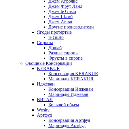
Джем Агроянс
Джем Фрут Ланд
Джем te Gusto
Джем Шамб
Джем Ararat
Другие производители
Ягоды протёртые
te Gusto
Сиропы
Дошаб
Разные сиропы
Фрукты в сиропе
Овощные Консервации
KERAKUR
Консервация KERAKUR
Маринады KERAKUR
Иджеван
Консервация Иджеван
Маринады Иджеван
ВИТАЛ
Большой объем
Wosky
Артфуд
Консервация Артфуд
Маринады Артфуд