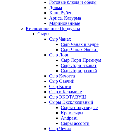
Готовые блюда и обеды
Долма
Хаш. Рубец
Ариса. Кавурма
Маринованные
Кисломолочные Продукты
Сыры
Сыр Чанах
Сыр Чанах в ведре
Сыр Чанах Экокат
Сыр Лори
Сыр Лори Премиум
Сыр Лори Экокат
Сыр Лори разный
Сыр Качотта
Сыр Овечий
Сыр Козий
Сыр в Керамике
Сыр ЭКОТАВУШ
Сыры Эксклюзивный
Сыры полутведые
Крем сыры
Antipasti
Сыры ассорти
Сыр Чечил