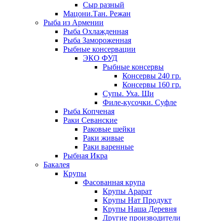
Сыр разный
Мацони.Тан. Режан
Рыба из Армении
Рыба Охлажденная
Рыба Замороженная
Рыбные консервации
ЭКО ФУД
Рыбные консервы
Консервы 240 гр.
Консервы 160 гр.
Супы. Уха. Щи
Филе-кусочки. Суфле
Рыба Копченая
Раки Севанские
Раковые шейки
Раки живые
Раки варенные
Рыбная Икра
Бакалея
Крупы
Фасованная крупа
Крупы Арарат
Крупы Нат Продукт
Крупы Наша Деревня
Другие производители