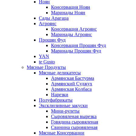
Ноян
Консервация Ноян
Маринады Ноян
Сады Арагаца
Агроянс
Консервация Агроянс
Маринады Агроянс
Прошян Фуд
Консервация Прошян Фуд
Маринады Прошян Фуд
YAN
te Gusto
Мясные Продукты
Мясные деликатесы
Армянская Бастурма
Армянский Суджух
Армянская Колбаса
Нарезки
Полуфабрикаты
Эксклюзивные закуски
Мини-рулеты
Сыровяленая вырезка
Говядина сыровяленая
Свинина сыровяленая
Мясные Консервации