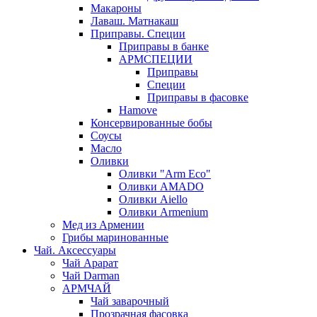
Макароны
Лаваш. Матнакаш
Приправы. Специи
Приправы в банке
АРМСПЕЦИИ
Приправы
Специи
Приправы в фасовке
Hamove
Консервированные бобы
Соусы
Масло
Оливки
Оливки "Arm Eco"
Оливки AMADO
Оливки Aiello
Оливки Armenium
Мед из Армении
Грибы маринованные
Чай. Аксессуары
Чай Арарат
Чай Darman
АРМЧАЙ
Чай заварочный
Прозрачная фасовка