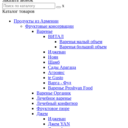
Заказать звонок
x
Каталог товаров
Продукты из Армении
Фруктовые консервации
Варенье
ВИТАЛ
Варенья малый объем
Варенья большой объем
Иджеван
Ноян
Шамб
Сады Арагаца
Агроянс
te Gusto
Варга - Фуд
Варенье Proshyan Food
Варенье Органик
Лечебное варенье
Лечебный конфитюр
Фруктовое пюре
Джем
Иджеван
Джем YAN