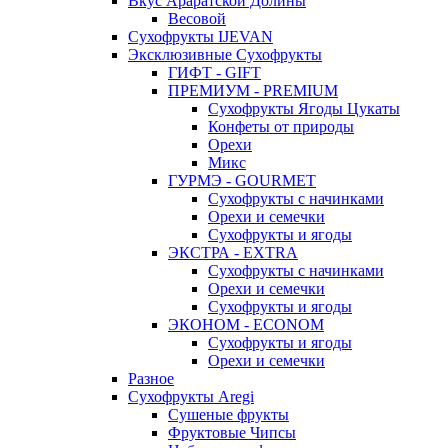
Вкус Араратской Долины
Весовой
Сухофрукты IJEVAN
Эксклюзивные Сухофрукты
ГИФТ - GIFT
ПРЕМИУМ - PREMIUM
Сухофрукты Ягоды Цукаты
Конфеты от природы
Орехи
Микс
ГУРМЭ - GOURMET
Сухофрукты с начинками
Орехи и семечки
Сухофрукты и ягоды
ЭКСТРА - EXTRA
Сухофрукты с начинками
Орехи и семечки
Сухофрукты и ягоды
ЭКОНОМ - ECONOM
Сухофрукты и ягоды
Орехи и семечки
Разное
Сухофрукты Aregi
Сушеные фрукты
Фруктовые Чипсы