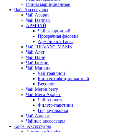
Грибы маринованные
Чай. Аксессуары
Чай Арарат
Чай Darman
АРМЧАЙ
Чай заварочный
Прозрачная фасовка
Армянский Тараз
Чай "IJEVAN". MASIS
Чай Агат
Чай Нане
Чай Гюмри
Чай Манана
Чай травяной
Био-сертифицированный
Весовой
Чай Meron berry
Чай Мега Арарат
Чай в пакете
Фильтр-пакетики
Гофроупаковка
Чай Амарас
Чайные аксессуары
Кофе. Аксессуары
Армянский кофе