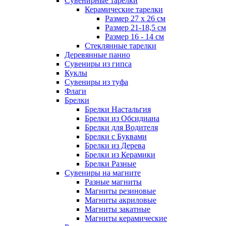
Сувенирные тарелки
Керамические тарелки
Размер 27 х 26 см
Размер 21-18,5 см
Размер 16 - 14 см
Стеклянные тарелки
Деревянные панно
Сувениры из гипса
Куклы
Сувениры из туфа
Флаги
Брелки
Брелки Настальгия
Брелки из Обсидиана
Брелки для Водителя
Брелки с Буквами
Брелки из Дерева
Брелки из Керамики
Брелки Разные
Сувениры на магните
Разные магниты
Магниты резиновые
Магниты акриловые
Магниты закатные
Магниты керамические