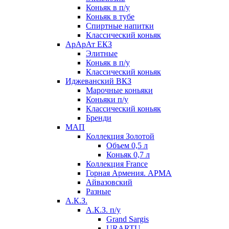
Коньяк в п/у
Коньяк в тубе
Спиртные напитки
Классический коньяк
АрАрАт ЕКЗ
Элитные
Коньяк в п/у
Классический коньяк
Иджеванский ВКЗ
Марочные коньяки
Коньяки п/у
Классический коньяк
Бренди
МАП
Коллекция Золотой
Объем 0,5 л
Коньяк 0,7 л
Коллекция France
Горная Армения. АРМА
Айвазовский
Разные
А.К.З.
А.К.З. п/у
Grand Sargis
URARTU