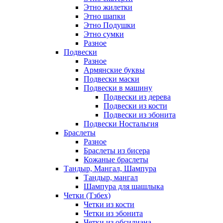
Этно жилетки
Этно шапки
Этно Подушки
Этно сумки
Разное
Подвески
Разное
Армянские буквы
Подвески маски
Подвески в машину
Подвески из дерева
Подвески из кости
Подвески из эбонита
Подвески Ностальгия
Браслеты
Разное
Браслеты из бисера
Кожаные браслеты
Тандыр, Мангал, Шампура
Тандыр, мангал
Шампура для шашлыка
Четки (Тзбех)
Четки из кости
Четки из эбонита
Четки из обсидиана