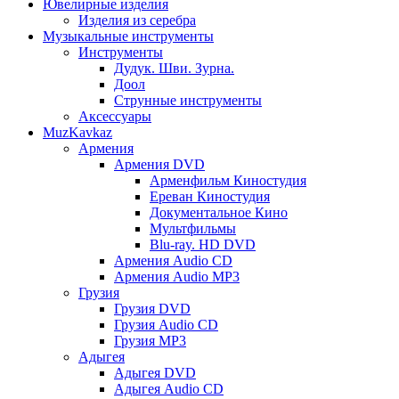
Ювелирные изделия
Изделия из серебра
Музыкальные инструменты
Инструменты
Дудук. Шви. Зурна.
Доол
Струнные инструменты
Аксессуары
MuzKavkaz
Армения
Армения DVD
Арменфильм Киностудия
Ереван Киностудия
Документальное Кино
Мультфильмы
Blu-ray. HD DVD
Армения Audio CD
Армения Audio MP3
Грузия
Грузия DVD
Грузия Audio CD
Грузия MP3
Адыгея
Адыгея DVD
Адыгея Audio CD