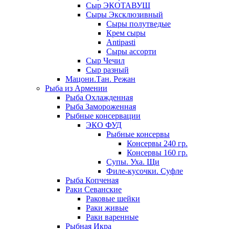
Сыр ЭКОТАВУШ
Сыры Эксклюзивный
Сыры полутведые
Крем сыры
Antipasti
Сыры ассорти
Сыр Чечил
Сыр разный
Мацони.Тан. Режан
Рыба из Армении
Рыба Охлажденная
Рыба Замороженная
Рыбные консервации
ЭКО ФУД
Рыбные консервы
Консервы 240 гр.
Консервы 160 гр.
Супы. Уха. Щи
Филе-кусочки. Суфле
Рыба Копченая
Раки Севанские
Раковые шейки
Раки живые
Раки варенные
Рыбная Икра