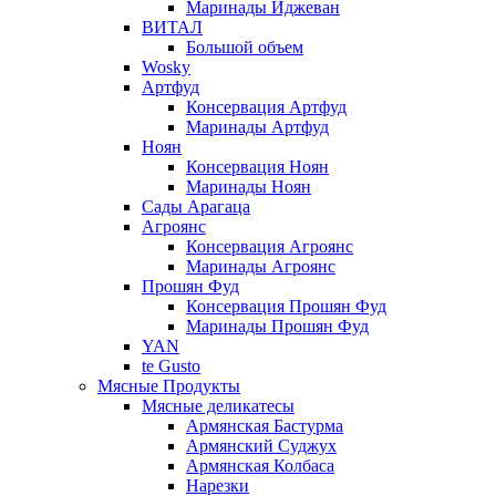
Маринады Иджеван
ВИТАЛ
Большой объем
Wosky
Артфуд
Консервация Артфуд
Маринады Артфуд
Ноян
Консервация Ноян
Маринады Ноян
Сады Арагаца
Агроянс
Консервация Агроянс
Маринады Агроянс
Прошян Фуд
Консервация Прошян Фуд
Маринады Прошян Фуд
YAN
te Gusto
Мясные Продукты
Мясные деликатесы
Армянская Бастурма
Армянский Суджух
Армянская Колбаса
Нарезки