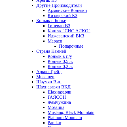
Арегак КЗ
Другие Производители
Армянские Коньяки
Кизлярский КЗ
Коньяк в Бочке
Гиневан ВЗ
Коньяк "СИС АЛКО"
Иджеванский ВКЗ
Мараси
Подарочные
Страна Камней
Коньяк в п/у
Коньяк 0,5 л.
Коньяк 0,2 л.
Аркон Трейд
Мргашен
Шаумян Вин
Шахназарян ВКД
Шахназарян
ГАЯСОН
Жемчужина
Мозаика
Mustang. Black Mountain
Platinum Mountain
Parakar