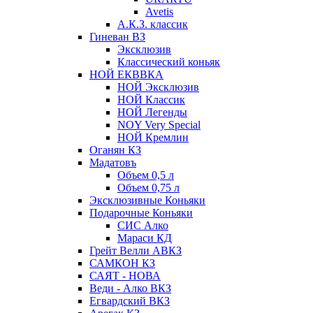
Avetis
А.К.З. классик
Гиневан ВЗ
Эксклюзив
Классический коньяк
НОЙ ЕКВВКА
НОЙ Эксклюзив
НОЙ Классик
НОЙ Легенды
NOY Very Speсial
НОЙ Кремлин
Оганян КЗ
Мадатовъ
Объем 0,5 л
Объем 0,75 л
Эксклюзивные Коньяки
Подарочные Коньяки
СИС Алко
Мараси КД
Грейт Велли АВКЗ
САМКОН КЗ
САЯТ - НОВА
Веди - Алко ВКЗ
Егвардский ВКЗ