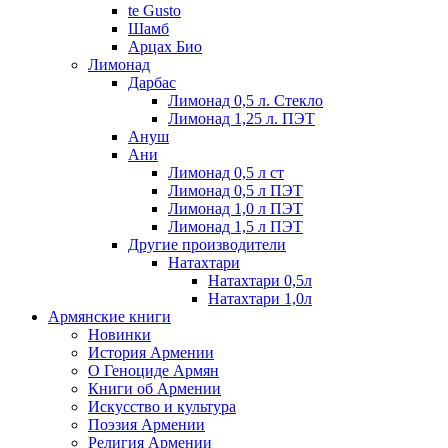
te Gusto
Шамб
Арцах Био
Лимонад
Дарбас
Лимонад 0,5 л. Стекло
Лимонад 1,25 л. ПЭТ
Ануш
Ани
Лимонад 0,5 л ст
Лимонад 0,5 л ПЭТ
Лимонад 1,0 л ПЭТ
Лимонад 1,5 л ПЭТ
Другие производители
Натахтари
Натахтари 0,5л
Натахтари 1,0л
Армянские книги
Новинки
История Армении
О Геноциде Армян
Книги об Армении
Иcкусство и культура
Поэзия Армении
Религия Армении