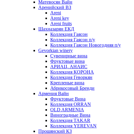
Матевосян Вайн
Аренийский ВЗ
Areni
Areni key
Areni fruits
Шахназарян ЕКД
Коллекция Гаясон
Коллекция Гаясон п/у
Коллекция Гаясон Новогодняя п/у
Gevorkian winery
Сувенирные вина
Фруктовые вина
АРИАЦ. АНАИС
Коллекция КОРОНА
Коллекция Геворкян
Крепленые вина
Абрикосовый Бренди
Армения Вайн
Фруктовые Вина
Коллекция ORRAN
OLD ARMENIA
Виноградные Вина
Коллекция TAKAR
Коллекция YEREVAN
Прошянский КЗ