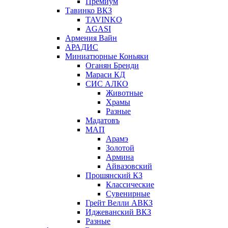
Премиум
Тавинко ВКЗ
TAVINKO
AGASI
Армения Вайн
АРАДИС
Миниатюрные Коньяки
Оганян Бренди
Мараси КД
СИС АЛКО
Животные
Храмы
Разные
Мадатовъ
МАП
Арамэ
Золотой
Армина
Айвазовский
Прошянский КЗ
Классические
Сувенирные
Грейт Велли АВКЗ
Иджеванский ВКЗ
Разные