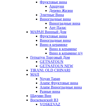
Фруктовые вина
Арцруни
Дерево Жизни
Элитные Вина
Виноградные вина
Виноградные вина
Арт Палас
МАРАН Винный Дом
Фруктовые вина
Виноградные вина
Вино в керамике
Вино в керамике
Вино в керамике п/у
Гетнатун Торговый Дом
GETNATOUN
GETNATOUN NEW
TIRANI. OLD CHINARI
МАП
Noyan Tapan
Arame Фруктовые вина
Arame Виноградные вина
Разные вина
Шаумян Вин
Воскевазский ВЗ
VOSKEVAZ