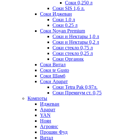
Соки 0,250 л
Соки SIS 1,6 л.
Соки Иджеван
Соки 1.0 л
Соки 0.25 л
Соки Noyan Premium
Соки и Нектары 1,0 л
Соки и Нектары 0,2 л
Соки стекло 0,75 л
Соки стекло 0,25 л
Соки Органик
Соки Витал
Соки te Gusto
Соки Шамб
Соки Арарат
Соки Tetra Pak 0,97л.
Соки Премиум ст. 0,75
Компоты
Иджеван
Арарат
YAN
Ноян
Агроянс
Прошян Фуд
Витал