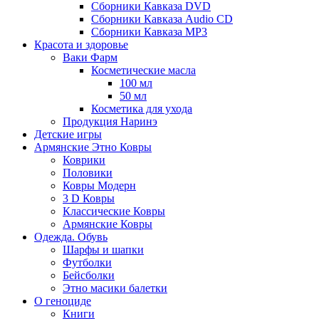
Сборники Кавказа DVD
Сборники Кавказа Audio CD
Сборники Кавказа MP3
Красота и здоровье
Ваки Фарм
Косметические масла
100 мл
50 мл
Косметика для ухода
Продукция Наринэ
Детские игры
Армянские Этно Ковры
Коврики
Половики
Ковры Модерн
3 D Ковры
Классические Ковры
Армянские Ковры
Одежда. Обувь
Шарфы и шапки
Футболки
Бейсболки
Этно масики балетки
О геноциде
Книги