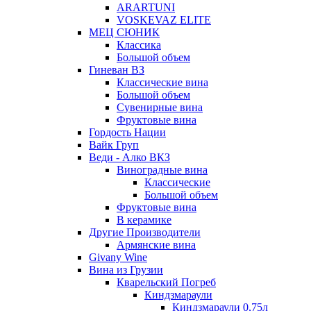
ARARTUNI
VOSKEVAZ ELITE
МЕЦ СЮНИК
Классика
Большой объем
Гиневан ВЗ
Классические вина
Большой объем
Сувенирные вина
Фруктовые вина
Гордость Нации
Вайк Груп
Веди - Алко ВКЗ
Виноградные вина
Классические
Большой объем
Фруктовые вина
В керамике
Другие Производители
Армянские вина
Givany Wine
Вина из Грузии
Кварельский Погреб
Киндзмараули
Киндзмараули 0,75л