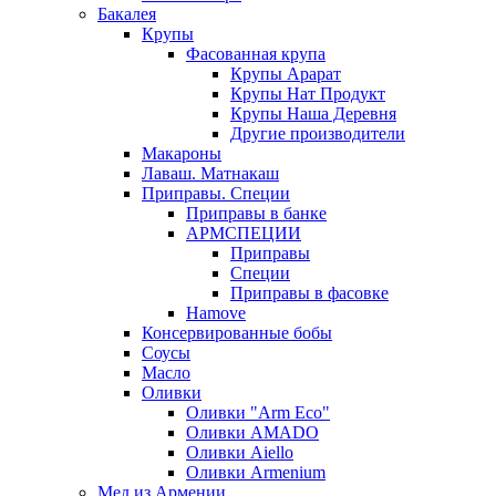
Бакалея
Крупы
Фасованная крупа
Крупы Арарат
Крупы Нат Продукт
Крупы Наша Деревня
Другие производители
Макароны
Лаваш. Матнакаш
Приправы. Специи
Приправы в банке
АРМСПЕЦИИ
Приправы
Специи
Приправы в фасовке
Hamove
Консервированные бобы
Соусы
Масло
Оливки
Оливки "Arm Eco"
Оливки AMADO
Оливки Aiello
Оливки Armenium
Мед из Армении