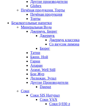
Другие производители
Globex
Печёная продукция. Торты
Печёная продукция
Торты
Безалкогольные напитки
Минеральная Вода
Джермук. Бюрег
Джермук
Джермук классика
Со вкусом лимона
Бюрег
Татни
Бжни. Ной
Гарни
Апаран
Ararat. Well Still
Бон Жур
Дилижан. Зулал
Другие Производители
Dausuz
Соки
Соки SIS Натурал
Соки YAN
Соки 0,930 л