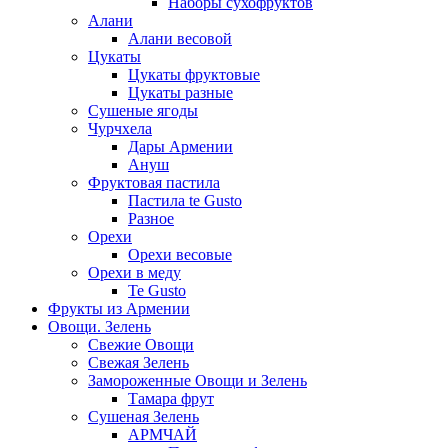
Наборы сухофруктов
Алани
Алани весовой
Цукаты
Цукаты фруктовые
Цукаты разные
Сушеные ягоды
Чурчхела
Дары Армении
Ануш
Фруктовая пастила
Пастила te Gusto
Разное
Орехи
Орехи весовые
Орехи в меду
Te Gusto
Фрукты из Армении
Овощи. Зелень
Свежие Овощи
Свежая Зелень
Замороженные Овощи и Зелень
Тамара фрут
Сушеная Зелень
АРМЧАЙ