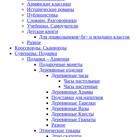
Армянские классики
Исторические романы
Публицистика
Словари. Разговорники
Учебники. Самоучители
Детские книги
Для дошкольников<br> и младших классов
Разное
Кроссворды. Сканворды
Сувениры. Подарки
Подарки – Армения
Подарочные монеты
Деревянные изделия
Деревянные часы
Часы настольные
Часы настенные
Деревянные Храмы
Подставки для напитков
Деревянные Тарелки
Деревянные Вазы
Деревянные Кресты
Деревянные Гранаты
Разное
Этнические товары
Этно скатерти