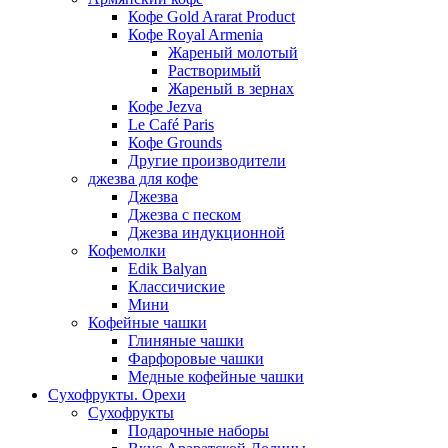
Кофе Gold Ararat Product
Кофе Royal Armenia
Жареный молотый
Растворимый
Жареный в зернах
Кофе Jezva
Le Café Paris
Кофе Grounds
Другие производители
джезва для кофе
Джезва
Джезва с песком
Джезва индукционной
Кофемолки
Edik Balyan
Классичиские
Мини
Кофейные чашки
Глиняные чашки
Фарфоровые чашки
Медные кофейные чашки
Сухофрукты. Орехи
Сухофрукты
Подарочные наборы