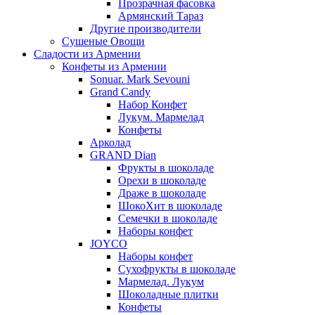
Прозрачная фасовка
Армянский Тараз
Другие производители
Сушеные Овощи
Сладости из Армении
Конфеты из Армении
Sonuar. Mark Sevouni
Grand Candy
Набор Конфет
Лукум. Мармелад
Конфеты
Арколад
GRAND Dian
Фрукты в шоколаде
Орехи в шоколаде
Драже в шоколаде
ШокоХит в шоколаде
Семечки в шоколаде
Наборы конфет
JOYCO
Наборы конфет
Сухофрукты в шоколаде
Мармелад. Лукум
Шоколадные плитки
Конфеты