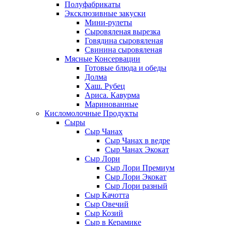
Полуфабрикаты
Эксклюзивные закуски
Мини-рулеты
Сыровяленая вырезка
Говядина сыровяленая
Свинина сыровяленая
Мясные Консервации
Готовые блюда и обеды
Долма
Хаш. Рубец
Ариса. Кавурма
Маринованные
Кисломолочные Продукты
Сыры
Сыр Чанах
Сыр Чанах в ведре
Сыр Чанах Экокат
Сыр Лори
Сыр Лори Премиум
Сыр Лори Экокат
Сыр Лори разный
Сыр Качотта
Сыр Овечий
Сыр Козий
Сыр в Керамике