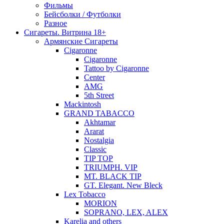
Фильмы
Бейсболки / Футболки
Разное
Сигареты. Витрина 18+
Армянские Сигареты
Cigaronne
Cigaronne
Tattoo by Cigaronne
Center
AMG
5th Street
Mackintosh
GRAND TABACCO
Akhtamar
Ararat
Nostalgia
Classic
TIP TOP
TRIUMPH. VIP
MT. BLACK TIP
GT. Elegant. New Bleck
Lex Tobacco
MORION
SOPRANO, LEX, ALEX
Karelia and others