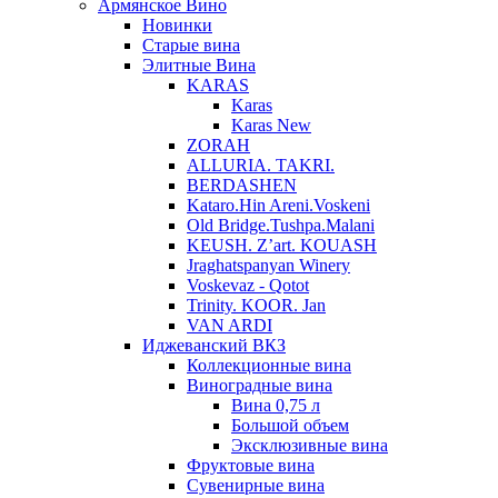
Армянское Вино
Новинки
Старые вина
Элитные Вина
KARAS
Karas
Karas New
ZORAH
ALLURIA. TAKRI.
BERDASHEN
Kataro.Hin Areni.Voskeni
Old Bridge.Tushpa.Malani
KEUSH. Z’art. KOUASH
Jraghatspanyan Winery
Voskevaz - Qotot
Trinity. KOOR. Jan
VAN ARDI
Иджеванский ВКЗ
Коллекционные вина
Виноградные вина
Вина 0,75 л
Большой объем
Эксклюзивные вина
Фруктовые вина
Cувенирные вина