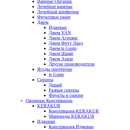
Варенье Органик
Лечебное варенье
Лечебный конфитюр
Фруктовое пюре
Джем
Иджеван
Джем YAN
Джем Агроянс
Джем Фрут Ланд
Джем te Gusto
Джем Шамб
Джем Ararat
Другие производители
Ягоды протёртые
te Gusto
Сиропы
Дошаб
Разные сиропы
Фрукты в сиропе
Овощные Консервации
KERAKUR
Консервация KERAKUR
Маринады KERAKUR
Иджеван
Консервация Иджеван