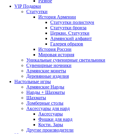
Разное
VIP Подарки
Статуэтки
История Армении
Статуэтки полистоун
Статуэтки бронза
Церкви. Статуэтки
Армянский алфавит
Галерея образов
История России
Мировая история
Уникальные сувенирные светильники
Сувенирные ночники
Армянские монеты
Деревянные изделия
Настольные игры
Армянские Нарды
Нарды + Шахматы
Шахматы
Ломберные столы
Аксессуары для нард
Аксессуары
Фишки для нард
Кости. Зары
Другие производители