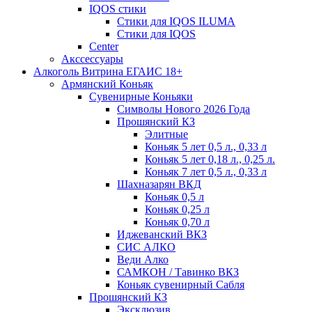
IQOS стики
Стики для IQOS ILUMA
Стики для IQOS
Сenter
Акссессуары
Алкоголь Витрина ЕГАИС 18+
Армянский Коньяк
Сувенирные Коньяки
Символы Нового 2026 Года
Прошянский КЗ
Элитные
Коньяк 5 лет 0,5 л., 0,33 л
Коньяк 5 лет 0,18 л., 0,25 л.
Коньяк 7 лет 0,5 л., 0,33 л
Шахназарян ВКД
Коньяк 0,5 л
Коньяк 0,25 л
Коньяк 0,70 л
Иджеванский ВКЗ
СИС АЛКО
Веди Алко
САМКОН / Тавинко ВКЗ
Коньяк сувенирный Сабля
Прошянский КЗ
Эксклюзив