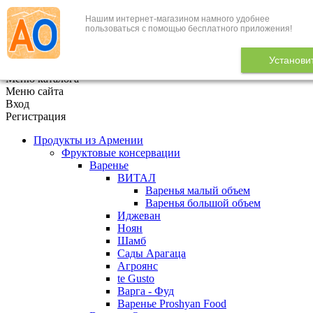
Нашим интернет-магазином намного удобнее
+7 (495) 646-888-1
пользоваться с помощью бесплатного приложения!
В корзине
0
товаров
Установи
x
Меню каталога
Меню сайта
Вход
Регистрация
Продукты из Армении
Фруктовые консервации
Варенье
ВИТАЛ
Варенья малый объем
Варенья большой объем
Иджеван
Ноян
Шамб
Сады Арагаца
Агроянс
te Gusto
Варга - Фуд
Варенье Proshyan Food