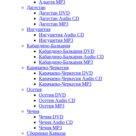
Адыгея MP3
Дагестан
Дагестан DVD
Дагестан Audio CD
Дагестан MP3
Ингушетия
Ингушетия Audio CD
Ингушетия MP3
Кабардино-Балкария
Кабардино-Балкария DVD
Кабардино-Балкария Audio CD
Кабардино-Балкария MP3
Карачаево-Черкесия
Карачаево-Черкесия DVD
Карачаево-Черкесия Audio CD
Карачаево-Черкесия MP3
Осетия
Осетия DVD
Осетия Audio CD
Осетия MP3
Чечня
Чечня DVD
Чечня Audio CD
Чечня MP3
Сборники Кавказа