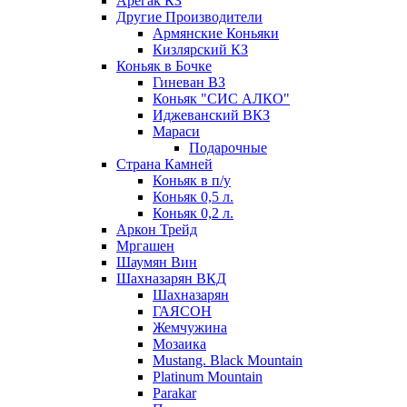
Арегак КЗ
Другие Производители
Армянские Коньяки
Кизлярский КЗ
Коньяк в Бочке
Гиневан ВЗ
Коньяк "СИС АЛКО"
Иджеванский ВКЗ
Мараси
Подарочные
Страна Камней
Коньяк в п/у
Коньяк 0,5 л.
Коньяк 0,2 л.
Аркон Трейд
Мргашен
Шаумян Вин
Шахназарян ВКД
Шахназарян
ГАЯСОН
Жемчужина
Мозаика
Mustang. Black Mountain
Platinum Mountain
Parakar