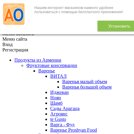
Нашим интернет-магазином намного удобнее
+7 (495) 646-888-1
пользоваться с помощью бесплатного приложения!
В корзине
0
товаров
Установить
x
Меню каталога
Меню сайта
Вход
Регистрация
Продукты из Армении
Фруктовые консервации
Варенье
ВИТАЛ
Варенья малый объем
Варенья большой объем
Иджеван
Ноян
Шамб
Сады Арагаца
Агроянс
te Gusto
Варга - Фуд
Варенье Proshyan Food