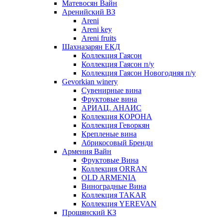
Матевосян Вайн
Аренийский ВЗ
Areni
Areni key
Areni fruits
Шахназарян ЕКД
Коллекция Гаясон
Коллекция Гаясон п/у
Коллекция Гаясон Новогодняя п/у
Gevorkian winery
Сувенирные вина
Фруктовые вина
АРИАЦ. АНАИС
Коллекция КОРОНА
Коллекция Геворкян
Крепленые вина
Абрикосовый Бренди
Армения Вайн
Фруктовые Вина
Коллекция ORRAN
OLD ARMENIA
Виноградные Вина
Коллекция TAKAR
Коллекция YEREVAN
Прошянский КЗ