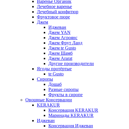
Варенье Органик
Лечебное варенье
Лечебный конфитюр
Фруктовое пюре
Джем
Иджеван
Джем YAN
Джем Агроянс
Джем Фрут Ланд
Джем te Gusto
Джем Шамб
Джем Ararat
Другие производители
Ягоды протёртые
te Gusto
Сиропы
Дошаб
Разные сиропы
Фрукты в сиропе
Овощные Консервации
KERAKUR
Консервация KERAKUR
Маринады KERAKUR
Иджеван
Консервация Иджеван