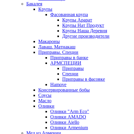
Бакалея
Крупы
Фасованная крупа
Крупы Арарат
Крупы Нат Продукт
Крупы Наша Деревня
Другие производители
Макароны
Лаваш. Матнакаш
Приправы. Специи
Приправы в банке
АРМСПЕЦИИ
Приправы
Специи
Приправы в фасовке
Hamove
Консервированные бобы
Соусы
Масло
Оливки
Оливки "Arm Eco"
Оливки AMADO
Оливки Aiello
Оливки Armenium
Мед из Армении