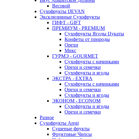
Вкус Араратской Долины
Весовой
Сухофрукты IJEVAN
Эксклюзивные Сухофрукты
ГИФТ - GIFT
ПРЕМИУМ - PREMIUM
Сухофрукты Ягоды Цукаты
Конфеты от природы
Орехи
Микс
ГУРМЭ - GOURMET
Сухофрукты с начинками
Орехи и семечки
Сухофрукты и ягоды
ЭКСТРА - EXTRA
Сухофрукты с начинками
Орехи и семечки
Сухофрукты и ягоды
ЭКОНОМ - ECONOM
Сухофрукты и ягоды
Орехи и семечки
Разное
Сухофрукты Aregi
Сушеные фрукты
Фруктовые Чипсы