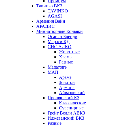
Премиум
Тавинко ВКЗ
TAVINKO
AGASI
Армения Вайн
АРАДИС
Миниатюрные Коньяки
Оганян Бренди
Мараси КД
СИС АЛКО
Животные
Храмы
Разные
Мадатовъ
МАП
Арамэ
Золотой
Армина
Айвазовский
Прошянский КЗ
Классические
Сувенирные
Грейт Велли АВКЗ
Иджеванский ВКЗ
Разные