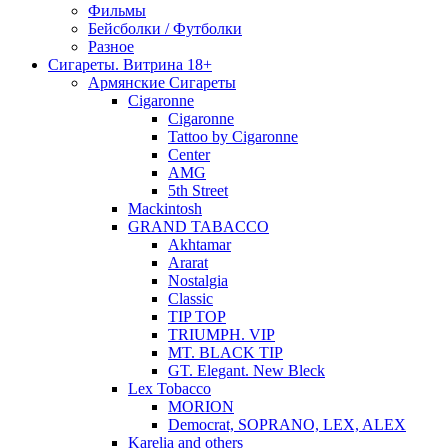
Фильмы
Бейсболки / Футболки
Разное
Сигареты. Витрина 18+
Армянские Сигареты
Cigaronne
Cigaronne
Tattoo by Cigaronne
Center
AMG
5th Street
Mackintosh
GRAND TABACCO
Akhtamar
Ararat
Nostalgia
Classic
TIP TOP
TRIUMPH. VIP
MT. BLACK TIP
GT. Elegant. New Bleck
Lex Tobacco
MORION
Democrat, SOPRANO, LEX, ALEX
Karelia and others