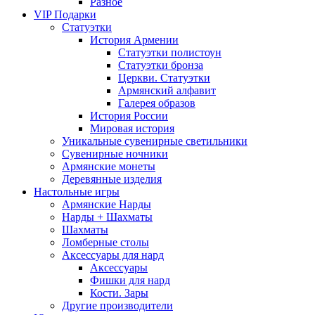
Разное
VIP Подарки
Статуэтки
История Армении
Статуэтки полистоун
Статуэтки бронза
Церкви. Статуэтки
Армянский алфавит
Галерея образов
История России
Мировая история
Уникальные сувенирные светильники
Сувенирные ночники
Армянские монеты
Деревянные изделия
Настольные игры
Армянские Нарды
Нарды + Шахматы
Шахматы
Ломберные столы
Аксессуары для нард
Аксессуары
Фишки для нард
Кости. Зары
Другие производители