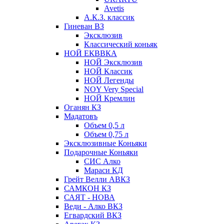
Avetis
А.К.З. классик
Гиневан ВЗ
Эксклюзив
Классический коньяк
НОЙ ЕКВВКА
НОЙ Эксклюзив
НОЙ Классик
НОЙ Легенды
NOY Very Speсial
НОЙ Кремлин
Оганян КЗ
Мадатовъ
Объем 0,5 л
Объем 0,75 л
Эксклюзивные Коньяки
Подарочные Коньяки
СИС Алко
Мараси КД
Грейт Велли АВКЗ
САМКОН КЗ
САЯТ - НОВА
Веди - Алко ВКЗ
Егвардский ВКЗ