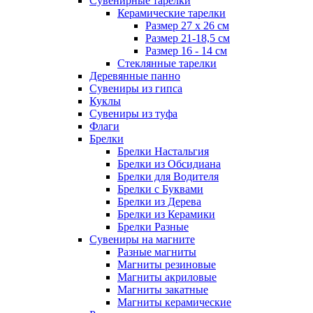
Сувенирные тарелки
Керамические тарелки
Размер 27 х 26 см
Размер 21-18,5 см
Размер 16 - 14 см
Стеклянные тарелки
Деревянные панно
Сувениры из гипса
Куклы
Сувениры из туфа
Флаги
Брелки
Брелки Настальгия
Брелки из Обсидиана
Брелки для Водителя
Брелки с Буквами
Брелки из Дерева
Брелки из Керамики
Брелки Разные
Сувениры на магните
Разные магниты
Магниты резиновые
Магниты акриловые
Магниты закатные
Магниты керамические