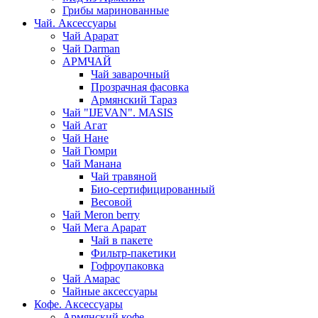
Грибы маринованные
Чай. Аксессуары
Чай Арарат
Чай Darman
АРМЧАЙ
Чай заварочный
Прозрачная фасовка
Армянский Тараз
Чай "IJEVAN". MASIS
Чай Агат
Чай Нане
Чай Гюмри
Чай Манана
Чай травяной
Био-сертифицированный
Весовой
Чай Meron berry
Чай Мега Арарат
Чай в пакете
Фильтр-пакетики
Гофроупаковка
Чай Амарас
Чайные аксессуары
Кофе. Аксессуары
Армянский кофе