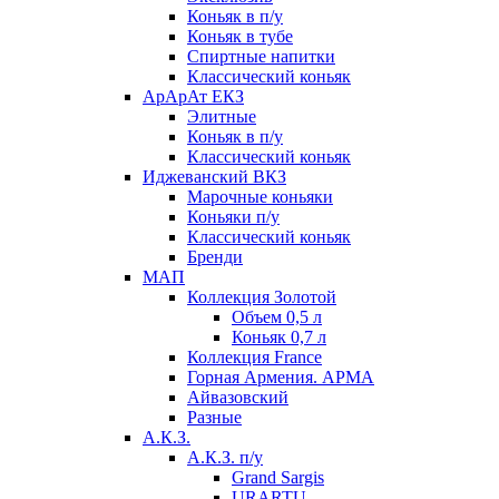
Коньяк в п/у
Коньяк в тубе
Спиртные напитки
Классический коньяк
АрАрАт ЕКЗ
Элитные
Коньяк в п/у
Классический коньяк
Иджеванский ВКЗ
Марочные коньяки
Коньяки п/у
Классический коньяк
Бренди
МАП
Коллекция Золотой
Объем 0,5 л
Коньяк 0,7 л
Коллекция France
Горная Армения. АРМА
Айвазовский
Разные
А.К.З.
А.К.З. п/у
Grand Sargis
URARTU