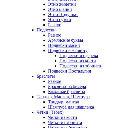
Этно жилетки
Этно шапки
Этно Подушки
Этно сумки
Разное
Подвески
Разное
Армянские буквы
Подвески маски
Подвески в машину
Подвески из дерева
Подвески из кости
Подвески из эбонита
Подвески Ностальгия
Браслеты
Разное
Браслеты из бисера
Кожаные браслеты
Тандыр, Мангал, Шампура
Тандыр, мангал
Шампура для шашлыка
Четки (Тзбех)
Четки из кости
Четки из эбонита
Четки из обсидиана