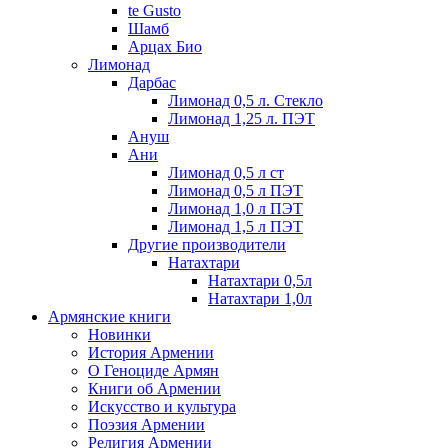
te Gusto
Шамб
Арцах Био
Лимонад
Дарбас
Лимонад 0,5 л. Стекло
Лимонад 1,25 л. ПЭТ
Ануш
Ани
Лимонад 0,5 л ст
Лимонад 0,5 л ПЭТ
Лимонад 1,0 л ПЭТ
Лимонад 1,5 л ПЭТ
Другие производители
Натахтари
Натахтари 0,5л
Натахтари 1,0л
Армянские книги
Новинки
История Армении
О Геноциде Армян
Книги об Армении
Иcкусство и культура
Поэзия Армении
Религия Армении