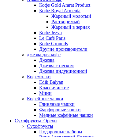
Кофе Gold Ararat Product
Кофе Royal Armenia
Жареный молотый
Растворимый
Жареный в зернах
Кофе Jezva
Le Café Paris
Кофе Grounds
Другие производители
джезва для кофе
Джезва
Джезва с песком
Джезва индукционной
Кофемолки
Edik Balyan
Классичиские
Мини
Кофейные чашки
Глиняные чашки
Фарфоровые чашки
Медные кофейные чашки
Сухофрукты. Орехи
Сухофрукты
Подарочные наборы