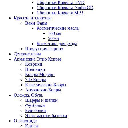
Сборники Кавказа DVD
Сборники Кавказа Audio CD
Сборники Кавказа MP3
Красота и здоровье
Ваки Фарм
Косметические масла
100 мл
50 мл
Косметика для ухода
Продукция Наринэ
Детские игры
Армянские Этно Ковры
Коврики
Половики
Ковры Модерн
3 D Ковры
Классические Ковры
Армянские Ковры
Одежда. Обувь
Шарфы и шапки
Футболки
Бейсболки
Этно масики балетки
О геноциде
Книги