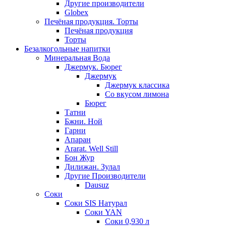
Другие производители
Globex
Печёная продукция. Торты
Печёная продукция
Торты
Безалкогольные напитки
Минеральная Вода
Джермук. Бюрег
Джермук
Джермук классика
Со вкусом лимона
Бюрег
Татни
Бжни. Ной
Гарни
Апаран
Ararat. Well Still
Бон Жур
Дилижан. Зулал
Другие Производители
Dausuz
Соки
Соки SIS Натурал
Соки YAN
Соки 0,930 л