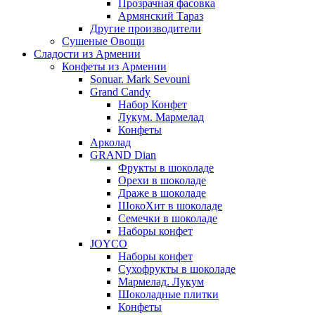
Прозрачная фасовка
Армянский Тараз
Другие производители
Сушеные Овощи
Сладости из Армении
Конфеты из Армении
Sonuar. Mark Sevouni
Grand Candy
Набор Конфет
Лукум. Мармелад
Конфеты
Арколад
GRAND Dian
Фрукты в шоколаде
Орехи в шоколаде
Драже в шоколаде
ШокоХит в шоколаде
Семечки в шоколаде
Наборы конфет
JOYCO
Наборы конфет
Сухофрукты в шоколаде
Мармелад. Лукум
Шоколадные плитки
Конфеты