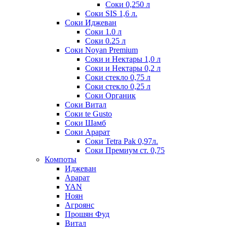
Соки 0,250 л
Соки SIS 1,6 л.
Соки Иджеван
Соки 1.0 л
Соки 0.25 л
Соки Noyan Premium
Соки и Нектары 1,0 л
Соки и Нектары 0,2 л
Соки стекло 0,75 л
Соки стекло 0,25 л
Соки Органик
Соки Витал
Соки te Gusto
Соки Шамб
Соки Арарат
Соки Tetra Pak 0,97л.
Соки Премиум ст. 0,75
Компоты
Иджеван
Арарат
YAN
Ноян
Агроянс
Прошян Фуд
Витал