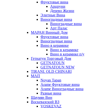
Фруктовые вина
Арцруни
Дерево Жизни
Элитные Вина
Виноградные вина
Виноградные вина
Арт Палас
МАРАН Винный Дом
Фруктовые вина
Виноградные вина
Вино в керамике
Вино в керамике
Вино в керамике п/у
Гетнатун Торговый Дом
GETNATOUN
GETNATOUN NEW
TIRANI. OLD CHINARI
МАП
Noyan Tapan
Arame Фруктовые вина
Arame Виноградные вина
Разные вина
Шаумян Вин
Воскевазский ВЗ
VOSKEVAZ