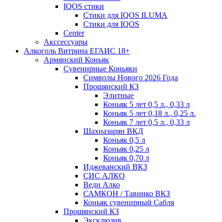
IQOS стики
Стики для IQOS ILUMA
Стики для IQOS
Сenter
Акссессуары
Алкоголь Витрина ЕГАИС 18+
Армянский Коньяк
Сувенирные Коньяки
Символы Нового 2026 Года
Прошянский КЗ
Элитные
Коньяк 5 лет 0,5 л., 0,33 л
Коньяк 5 лет 0,18 л., 0,25 л.
Коньяк 7 лет 0,5 л., 0,33 л
Шахназарян ВКД
Коньяк 0,5 л
Коньяк 0,25 л
Коньяк 0,70 л
Иджеванский ВКЗ
СИС АЛКО
Веди Алко
САМКОН / Тавинко ВКЗ
Коньяк сувенирный Сабля
Прошянский КЗ
Эксклюзив