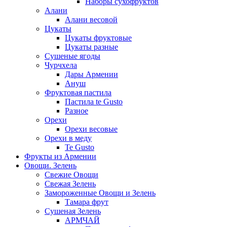
Наборы сухофруктов
Алани
Алани весовой
Цукаты
Цукаты фруктовые
Цукаты разные
Сушеные ягоды
Чурчхела
Дары Армении
Ануш
Фруктовая пастила
Пастила te Gusto
Разное
Орехи
Орехи весовые
Орехи в меду
Te Gusto
Фрукты из Армении
Овощи. Зелень
Свежие Овощи
Свежая Зелень
Замороженные Овощи и Зелень
Тамара фрут
Сушеная Зелень
АРМЧАЙ