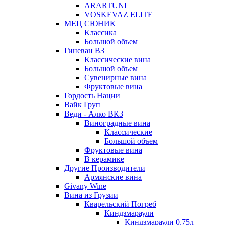
ARARTUNI
VOSKEVAZ ELITE
МЕЦ СЮНИК
Классика
Большой объем
Гиневан ВЗ
Классические вина
Большой объем
Сувенирные вина
Фруктовые вина
Гордость Нации
Вайк Груп
Веди - Алко ВКЗ
Виноградные вина
Классические
Большой объем
Фруктовые вина
В керамике
Другие Производители
Армянские вина
Givany Wine
Вина из Грузии
Кварельский Погреб
Киндзмараули
Киндзмараули 0,75л