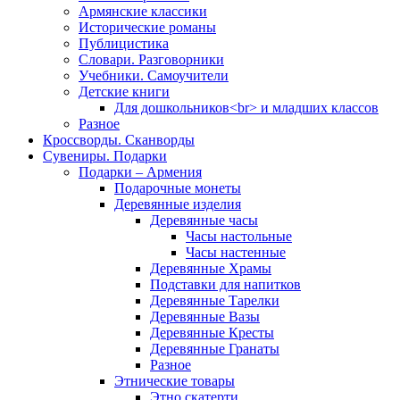
Армянские классики
Исторические романы
Публицистика
Словари. Разговорники
Учебники. Самоучители
Детские книги
Для дошкольников<br> и младших классов
Разное
Кроссворды. Сканворды
Сувениры. Подарки
Подарки – Армения
Подарочные монеты
Деревянные изделия
Деревянные часы
Часы настольные
Часы настенные
Деревянные Храмы
Подставки для напитков
Деревянные Тарелки
Деревянные Вазы
Деревянные Кресты
Деревянные Гранаты
Разное
Этнические товары
Этно скатерти