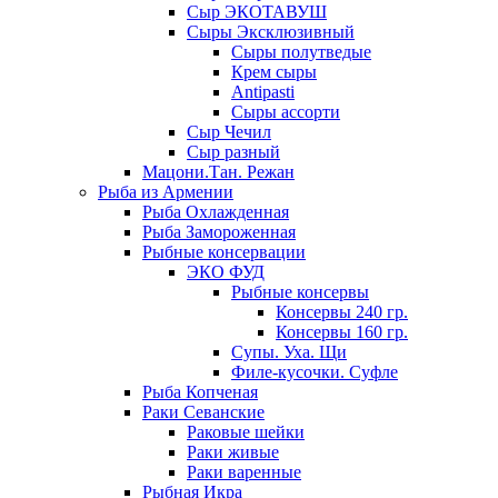
Сыр ЭКОТАВУШ
Сыры Эксклюзивный
Сыры полутведые
Крем сыры
Antipasti
Сыры ассорти
Сыр Чечил
Сыр разный
Мацони.Тан. Режан
Рыба из Армении
Рыба Охлажденная
Рыба Замороженная
Рыбные консервации
ЭКО ФУД
Рыбные консервы
Консервы 240 гр.
Консервы 160 гр.
Супы. Уха. Щи
Филе-кусочки. Суфле
Рыба Копченая
Раки Севанские
Раковые шейки
Раки живые
Раки варенные
Рыбная Икра