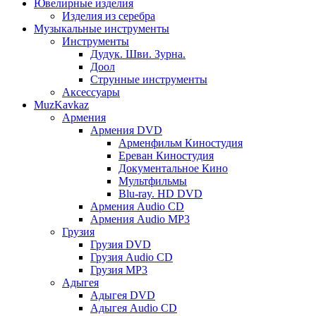
Ювелирные изделия
Изделия из серебра
Музыкальные инструменты
Инструменты
Дудук. Шви. Зурна.
Доол
Струнные инструменты
Аксессуары
MuzKavkaz
Армения
Армения DVD
Арменфильм Киностудия
Ереван Киностудия
Документальное Кино
Мультфильмы
Blu-ray. HD DVD
Армения Audio CD
Армения Audio MP3
Грузия
Грузия DVD
Грузия Audio CD
Грузия MP3
Адыгея
Адыгея DVD
Адыгея Audio CD