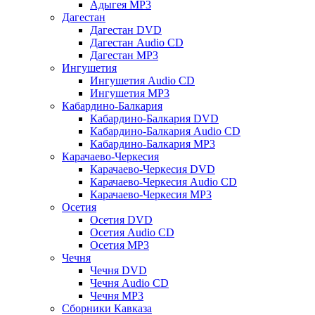
Адыгея MP3
Дагестан
Дагестан DVD
Дагестан Audio CD
Дагестан MP3
Ингушетия
Ингушетия Audio CD
Ингушетия MP3
Кабардино-Балкария
Кабардино-Балкария DVD
Кабардино-Балкария Audio CD
Кабардино-Балкария MP3
Карачаево-Черкесия
Карачаево-Черкесия DVD
Карачаево-Черкесия Audio CD
Карачаево-Черкесия MP3
Осетия
Осетия DVD
Осетия Audio CD
Осетия MP3
Чечня
Чечня DVD
Чечня Audio CD
Чечня MP3
Сборники Кавказа