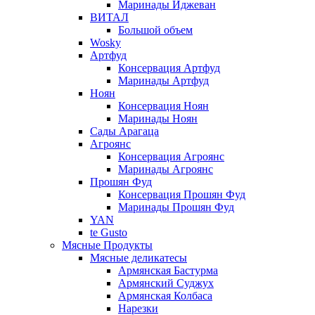
Маринады Иджеван
ВИТАЛ
Большой объем
Wosky
Артфуд
Консервация Артфуд
Маринады Артфуд
Ноян
Консервация Ноян
Маринады Ноян
Сады Арагаца
Агроянс
Консервация Агроянс
Маринады Агроянс
Прошян Фуд
Консервация Прошян Фуд
Маринады Прошян Фуд
YAN
te Gusto
Мясные Продукты
Мясные деликатесы
Армянская Бастурма
Армянский Суджух
Армянская Колбаса
Нарезки