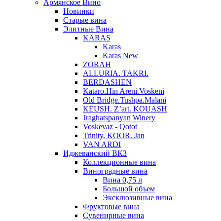
Армянское Вино
Новинки
Старые вина
Элитные Вина
KARAS
Karas
Karas New
ZORAH
ALLURIA. TAKRI.
BERDASHEN
Kataro.Hin Areni.Voskeni
Old Bridge.Tushpa.Malani
KEUSH. Z’art. KOUASH
Jraghatspanyan Winery
Voskevaz - Qotot
Trinity. KOOR. Jan
VAN ARDI
Иджеванский ВКЗ
Коллекционные вина
Виноградные вина
Вина 0,75 л
Большой объем
Эксклюзивные вина
Фруктовые вина
Cувенирные вина