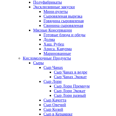
Полуфабрикаты
Эксклюзивные закуски
Мини-рулеты
Сыровяленая вырезка
Говядина сыровяленая
Свинина сыровяленая
Мясные Консервации
Готовые блюда и обеды
Долма
Хаш. Рубец
Ариса. Кавурма
Маринованные
Кисломолочные Продукты
Сыры
Сыр Чанах
Сыр Чанах в ведре
Сыр Чанах Экокат
Сыр Лори
Сыр Лори Премиум
Сыр Лори Экокат
Сыр Лори разный
Сыр Качотта
Сыр Овечий
Сыр Козий
Сыр в Керамике