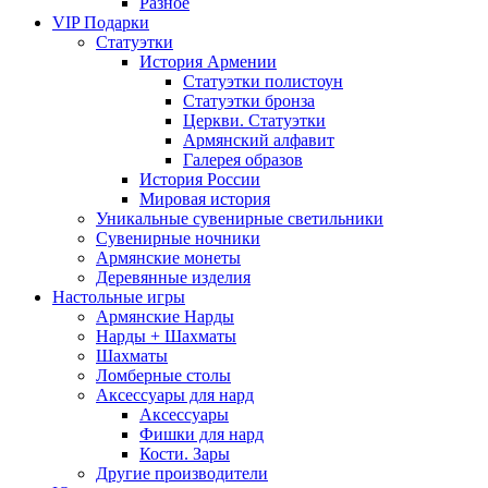
Разное
VIP Подарки
Статуэтки
История Армении
Статуэтки полистоун
Статуэтки бронза
Церкви. Статуэтки
Армянский алфавит
Галерея образов
История России
Мировая история
Уникальные сувенирные светильники
Сувенирные ночники
Армянские монеты
Деревянные изделия
Настольные игры
Армянские Нарды
Нарды + Шахматы
Шахматы
Ломберные столы
Аксессуары для нард
Аксессуары
Фишки для нард
Кости. Зары
Другие производители