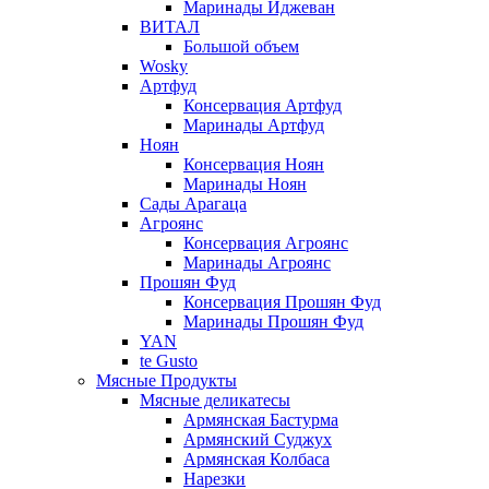
Маринады Иджеван
ВИТАЛ
Большой объем
Wosky
Артфуд
Консервация Артфуд
Маринады Артфуд
Ноян
Консервация Ноян
Маринады Ноян
Сады Арагаца
Агроянс
Консервация Агроянс
Маринады Агроянс
Прошян Фуд
Консервация Прошян Фуд
Маринады Прошян Фуд
YAN
te Gusto
Мясные Продукты
Мясные деликатесы
Армянская Бастурма
Армянский Суджух
Армянская Колбаса
Нарезки