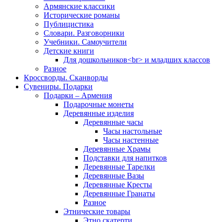
Армянские классики
Исторические романы
Публицистика
Словари. Разговорники
Учебники. Самоучители
Детские книги
Для дошкольников<br> и младших классов
Разное
Кроссворды. Сканворды
Сувениры. Подарки
Подарки – Армения
Подарочные монеты
Деревянные изделия
Деревянные часы
Часы настольные
Часы настенные
Деревянные Храмы
Подставки для напитков
Деревянные Тарелки
Деревянные Вазы
Деревянные Кресты
Деревянные Гранаты
Разное
Этнические товары
Этно скатерти