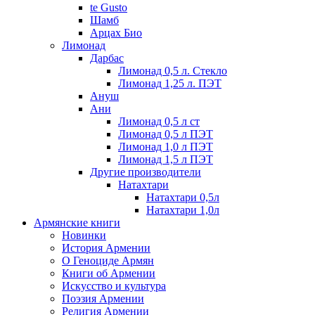
te Gusto
Шамб
Арцах Био
Лимонад
Дарбас
Лимонад 0,5 л. Стекло
Лимонад 1,25 л. ПЭТ
Ануш
Ани
Лимонад 0,5 л ст
Лимонад 0,5 л ПЭТ
Лимонад 1,0 л ПЭТ
Лимонад 1,5 л ПЭТ
Другие производители
Натахтари
Натахтари 0,5л
Натахтари 1,0л
Армянские книги
Новинки
История Армении
О Геноциде Армян
Книги об Армении
Иcкусство и культура
Поэзия Армении
Религия Армении