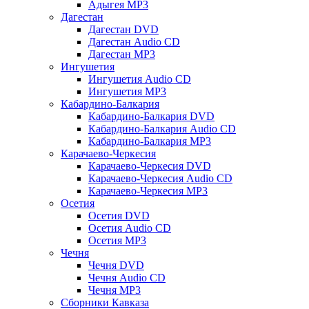
Адыгея MP3
Дагестан
Дагестан DVD
Дагестан Audio CD
Дагестан MP3
Ингушетия
Ингушетия Audio CD
Ингушетия MP3
Кабардино-Балкария
Кабардино-Балкария DVD
Кабардино-Балкария Audio CD
Кабардино-Балкария MP3
Карачаево-Черкесия
Карачаево-Черкесия DVD
Карачаево-Черкесия Audio CD
Карачаево-Черкесия MP3
Осетия
Осетия DVD
Осетия Audio CD
Осетия MP3
Чечня
Чечня DVD
Чечня Audio CD
Чечня MP3
Сборники Кавказа