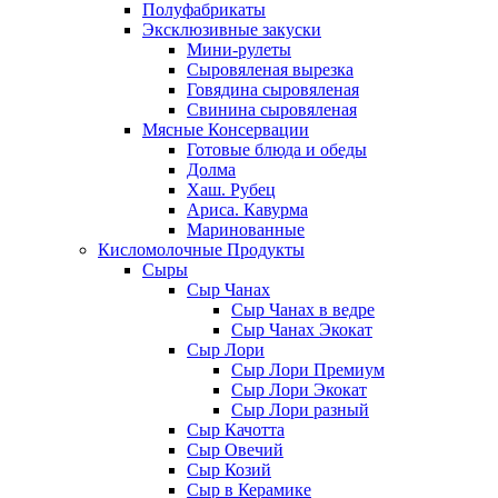
Полуфабрикаты
Эксклюзивные закуски
Мини-рулеты
Сыровяленая вырезка
Говядина сыровяленая
Свинина сыровяленая
Мясные Консервации
Готовые блюда и обеды
Долма
Хаш. Рубец
Ариса. Кавурма
Маринованные
Кисломолочные Продукты
Сыры
Сыр Чанах
Сыр Чанах в ведре
Сыр Чанах Экокат
Сыр Лори
Сыр Лори Премиум
Сыр Лори Экокат
Сыр Лори разный
Сыр Качотта
Сыр Овечий
Сыр Козий
Сыр в Керамике