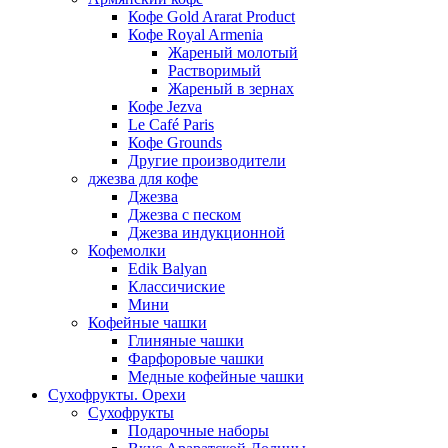
Кофе Gold Ararat Product
Кофе Royal Armenia
Жареный молотый
Растворимый
Жареный в зернах
Кофе Jezva
Le Café Paris
Кофе Grounds
Другие производители
джезва для кофе
Джезва
Джезва с песком
Джезва индукционной
Кофемолки
Edik Balyan
Классичиские
Мини
Кофейные чашки
Глиняные чашки
Фарфоровые чашки
Медные кофейные чашки
Сухофрукты. Орехи
Сухофрукты
Подарочные наборы