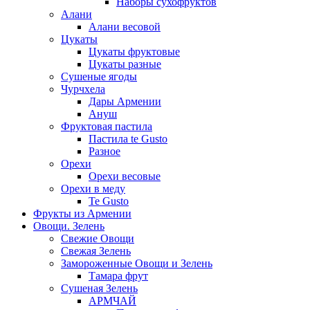
Наборы сухофруктов
Алани
Алани весовой
Цукаты
Цукаты фруктовые
Цукаты разные
Сушеные ягоды
Чурчхела
Дары Армении
Ануш
Фруктовая пастила
Пастила te Gusto
Разное
Орехи
Орехи весовые
Орехи в меду
Te Gusto
Фрукты из Армении
Овощи. Зелень
Свежие Овощи
Свежая Зелень
Замороженные Овощи и Зелень
Тамара фрут
Сушеная Зелень
АРМЧАЙ