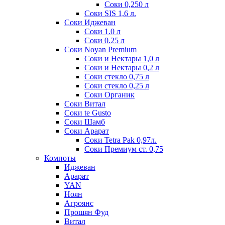
Соки 0,250 л
Соки SIS 1,6 л.
Соки Иджеван
Соки 1.0 л
Соки 0.25 л
Соки Noyan Premium
Соки и Нектары 1,0 л
Соки и Нектары 0,2 л
Соки стекло 0,75 л
Соки стекло 0,25 л
Соки Органик
Соки Витал
Соки te Gusto
Соки Шамб
Соки Арарат
Соки Tetra Pak 0,97л.
Соки Премиум ст. 0,75
Компоты
Иджеван
Арарат
YAN
Ноян
Агроянс
Прошян Фуд
Витал