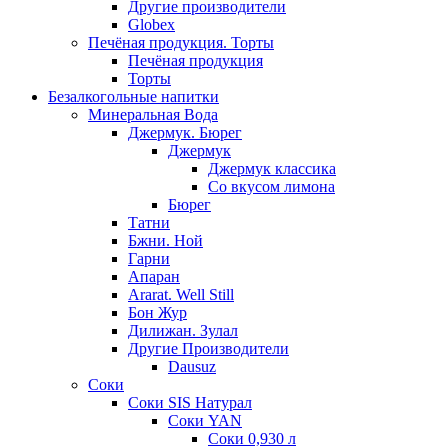
Другие производители
Globex
Печёная продукция. Торты
Печёная продукция
Торты
Безалкогольные напитки
Минеральная Вода
Джермук. Бюрег
Джермук
Джермук классика
Со вкусом лимона
Бюрег
Татни
Бжни. Ной
Гарни
Апаран
Ararat. Well Still
Бон Жур
Дилижан. Зулал
Другие Производители
Dausuz
Соки
Соки SIS Натурал
Соки YAN
Соки 0,930 л