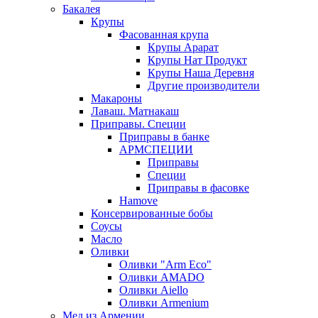
Бакалея
Крупы
Фасованная крупа
Крупы Арарат
Крупы Нат Продукт
Крупы Наша Деревня
Другие производители
Макароны
Лаваш. Матнакаш
Приправы. Специи
Приправы в банке
АРМСПЕЦИИ
Приправы
Специи
Приправы в фасовке
Hamove
Консервированные бобы
Соусы
Масло
Оливки
Оливки "Arm Eco"
Оливки AMADO
Оливки Aiello
Оливки Armenium
Мед из Армении