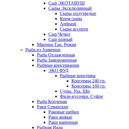
Сыр ЭКОТАВУШ
Сыры Эксклюзивный
Сыры полутведые
Крем сыры
Antipasti
Сыры ассорти
Сыр Чечил
Сыр разный
Мацони.Тан. Режан
Рыба из Армении
Рыба Охлажденная
Рыба Замороженная
Рыбные консервации
ЭКО ФУД
Рыбные консервы
Консервы 240 гр.
Консервы 160 гр.
Супы. Уха. Щи
Филе-кусочки. Суфле
Рыба Копченая
Раки Севанские
Раковые шейки
Раки живые
Раки варенные
Рыбная Икра