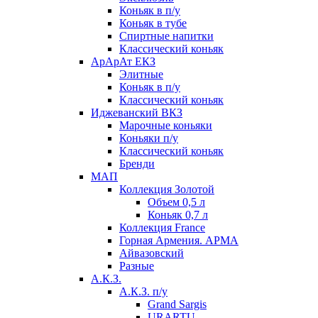
Коньяк в п/у
Коньяк в тубе
Спиртные напитки
Классический коньяк
АрАрАт ЕКЗ
Элитные
Коньяк в п/у
Классический коньяк
Иджеванский ВКЗ
Марочные коньяки
Коньяки п/у
Классический коньяк
Бренди
МАП
Коллекция Золотой
Объем 0,5 л
Коньяк 0,7 л
Коллекция France
Горная Армения. АРМА
Айвазовский
Разные
А.К.З.
А.К.З. п/у
Grand Sargis
URARTU