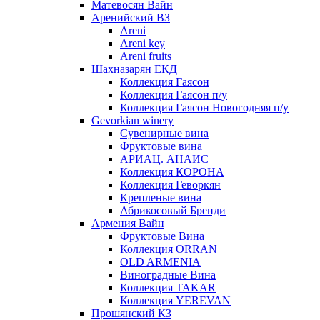
Матевосян Вайн
Аренийский ВЗ
Areni
Areni key
Areni fruits
Шахназарян ЕКД
Коллекция Гаясон
Коллекция Гаясон п/у
Коллекция Гаясон Новогодняя п/у
Gevorkian winery
Сувенирные вина
Фруктовые вина
АРИАЦ. АНАИС
Коллекция КОРОНА
Коллекция Геворкян
Крепленые вина
Абрикосовый Бренди
Армения Вайн
Фруктовые Вина
Коллекция ORRAN
OLD ARMENIA
Виноградные Вина
Коллекция TAKAR
Коллекция YEREVAN
Прошянский КЗ