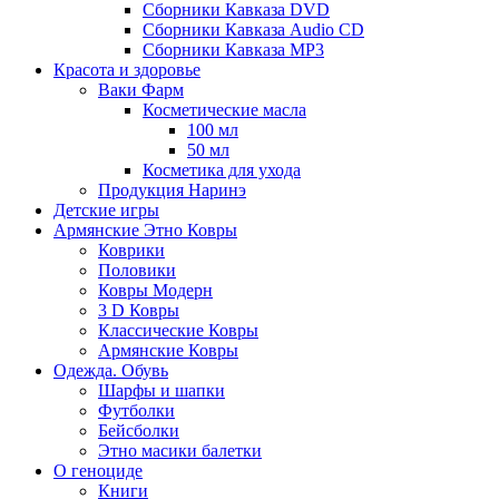
Сборники Кавказа DVD
Сборники Кавказа Audio CD
Сборники Кавказа MP3
Красота и здоровье
Ваки Фарм
Косметические масла
100 мл
50 мл
Косметика для ухода
Продукция Наринэ
Детские игры
Армянские Этно Ковры
Коврики
Половики
Ковры Модерн
3 D Ковры
Классические Ковры
Армянские Ковры
Одежда. Обувь
Шарфы и шапки
Футболки
Бейсболки
Этно масики балетки
О геноциде
Книги