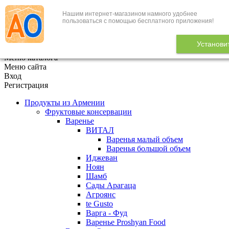
Нашим интернет-магазином намного удобнее
+7 (495) 646-888-1
пользоваться с помощью бесплатного приложения!
В корзине
0
товаров
Установи
x
Меню каталога
Меню сайта
Вход
Регистрация
Продукты из Армении
Фруктовые консервации
Варенье
ВИТАЛ
Варенья малый объем
Варенья большой объем
Иджеван
Ноян
Шамб
Сады Арагаца
Агроянс
te Gusto
Варга - Фуд
Варенье Proshyan Food