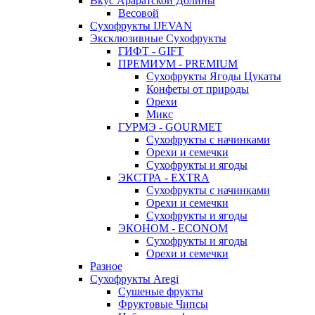
Вкус Араратской Долины
Весовой
Сухофрукты IJEVAN
Эксклюзивные Сухофрукты
ГИФТ - GIFT
ПРЕМИУМ - PREMIUM
Сухофрукты Ягоды Цукаты
Конфеты от природы
Орехи
Микс
ГУРМЭ - GOURMET
Сухофрукты с начинками
Орехи и семечки
Сухофрукты и ягоды
ЭКСТРА - EXTRA
Сухофрукты с начинками
Орехи и семечки
Сухофрукты и ягоды
ЭКОНОМ - ECONOM
Сухофрукты и ягоды
Орехи и семечки
Разное
Сухофрукты Aregi
Сушеные фрукты
Фруктовые Чипсы