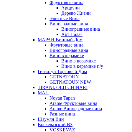
Фруктовые вина
Арцруни
Дерево Жизни
Элитные Вина
Виноградные вина
Виноградные вина
Арт Палас
МАРАН Винный Дом
Фруктовые вина
Виноградные вина
Вино в керамике
Вино в керамике
Вино в керамике п/у
Гетнатун Торговый Дом
GETNATOUN
GETNATOUN NEW
TIRANI. OLD CHINARI
МАП
Noyan Tapan
Arame Фруктовые вина
Arame Виноградные вина
Разные вина
Шаумян Вин
Воскевазский ВЗ
VOSKEVAZ