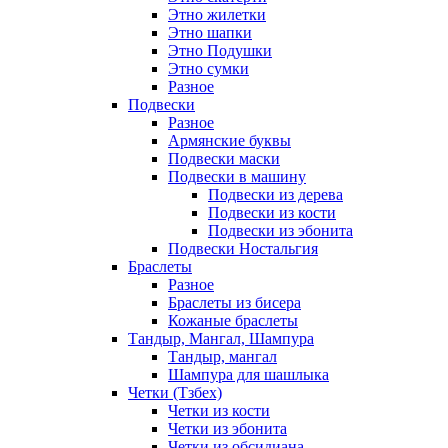
Этно жилетки
Этно шапки
Этно Подушки
Этно сумки
Разное
Подвески
Разное
Армянские буквы
Подвески маски
Подвески в машину
Подвески из дерева
Подвески из кости
Подвески из эбонита
Подвески Ностальгия
Браслеты
Разное
Браслеты из бисера
Кожаные браслеты
Тандыр, Мангал, Шампура
Тандыр, мангал
Шампура для шашлыка
Четки (Тзбех)
Четки из кости
Четки из эбонита
Четки из обсидиана