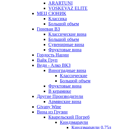
ARARTUNI
VOSKEVAZ ELITE
МЕЦ СЮНИК
Классика
Большой объем
Гиневан ВЗ
Классические вина
Большой объем
Сувенирные вина
Фруктовые вина
Гордость Нации
Вайк Груп
Веди - Алко ВКЗ
Виноградные вина
Классические
Большой объем
Фруктовые вина
В керамике
Другие Производители
Армянские вина
Givany Wine
Вина из Грузии
Кварельский Погреб
Киндзмараули
Киндзмараули 0,75л