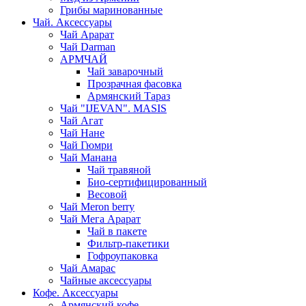
Грибы маринованные
Чай. Аксессуары
Чай Арарат
Чай Darman
АРМЧАЙ
Чай заварочный
Прозрачная фасовка
Армянский Тараз
Чай "IJEVAN". MASIS
Чай Агат
Чай Нане
Чай Гюмри
Чай Манана
Чай травяной
Био-сертифицированный
Весовой
Чай Meron berry
Чай Мега Арарат
Чай в пакете
Фильтр-пакетики
Гофроупаковка
Чай Амарас
Чайные аксессуары
Кофе. Аксессуары
Армянский кофе