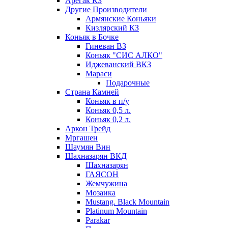
Арегак КЗ
Другие Производители
Армянские Коньяки
Кизлярский КЗ
Коньяк в Бочке
Гиневан ВЗ
Коньяк "СИС АЛКО"
Иджеванский ВКЗ
Мараси
Подарочные
Страна Камней
Коньяк в п/у
Коньяк 0,5 л.
Коньяк 0,2 л.
Аркон Трейд
Мргашен
Шаумян Вин
Шахназарян ВКД
Шахназарян
ГАЯСОН
Жемчужина
Мозаика
Mustang. Black Mountain
Platinum Mountain
Parakar