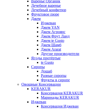
Варенье Органик
Лечебное варенье
Лечебный конфитюр
Фруктовое пюре
Джем
Иджеван
Джем YAN
Джем Агроянс
Джем Фрут Ланд
Джем te Gusto
Джем Шамб
Джем Ararat
Другие производители
Ягоды протёртые
te Gusto
Сиропы
Дошаб
Разные сиропы
Фрукты в сиропе
Овощные Консервации
KERAKUR
Консервация KERAKUR
Маринады KERAKUR
Иджеван
Консервация Иджеван