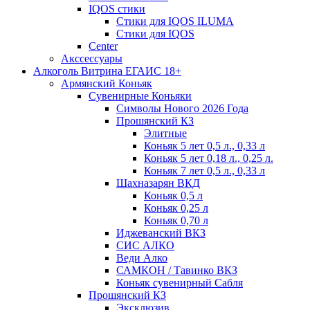
IQOS стики
Стики для IQOS ILUMA
Стики для IQOS
Сenter
Акссессуары
Алкоголь Витрина ЕГАИС 18+
Армянский Коньяк
Сувенирные Коньяки
Символы Нового 2026 Года
Прошянский КЗ
Элитные
Коньяк 5 лет 0,5 л., 0,33 л
Коньяк 5 лет 0,18 л., 0,25 л.
Коньяк 7 лет 0,5 л., 0,33 л
Шахназарян ВКД
Коньяк 0,5 л
Коньяк 0,25 л
Коньяк 0,70 л
Иджеванский ВКЗ
СИС АЛКО
Веди Алко
САМКОН / Тавинко ВКЗ
Коньяк сувенирный Сабля
Прошянский КЗ
Эксклюзив