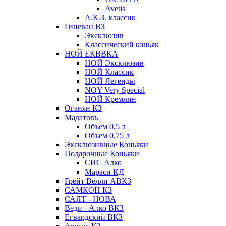
Avetis
А.К.З. классик
Гиневан ВЗ
Эксклюзив
Классический коньяк
НОЙ ЕКВВКА
НОЙ Эксклюзив
НОЙ Классик
НОЙ Легенды
NOY Very Speсial
НОЙ Кремлин
Оганян КЗ
Мадатовъ
Объем 0,5 л
Объем 0,75 л
Эксклюзивные Коньяки
Подарочные Коньяки
СИС Алко
Мараси КД
Грейт Велли АВКЗ
САМКОН КЗ
САЯТ - НОВА
Веди - Алко ВКЗ
Егвардский ВКЗ