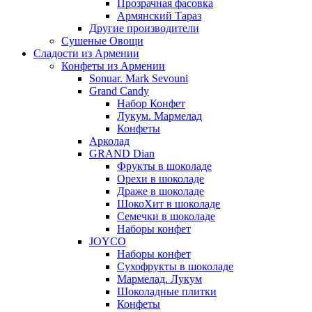
Прозрачная фасовка
Армянский Тараз
Другие производители
Сушеные Овощи
Сладости из Армении
Конфеты из Армении
Sonuar. Mark Sevouni
Grand Candy
Набор Конфет
Лукум. Мармелад
Конфеты
Арколад
GRAND Dian
Фрукты в шоколаде
Орехи в шоколаде
Драже в шоколаде
ШокоХит в шоколаде
Семечки в шоколаде
Наборы конфет
JOYCO
Наборы конфет
Сухофрукты в шоколаде
Мармелад. Лукум
Шоколадные плитки
Конфеты