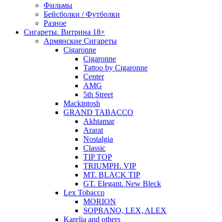
Фильмы
Бейсболки / Футболки
Разное
Сигареты. Витрина 18+
Армянские Сигареты
Cigaronne
Cigaronne
Tattoo by Cigaronne
Center
AMG
5th Street
Mackintosh
GRAND TABACCO
Akhtamar
Ararat
Nostalgia
Classic
TIP TOP
TRIUMPH. VIP
MT. BLACK TIP
GT. Elegant. New Bleck
Lex Tobacco
MORION
SOPRANO, LEX, ALEX
Karelia and others