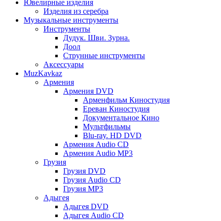
Ювелирные изделия
Изделия из серебра
Музыкальные инструменты
Инструменты
Дудук. Шви. Зурна.
Доол
Струнные инструменты
Аксессуары
MuzKavkaz
Армения
Армения DVD
Арменфильм Киностудия
Ереван Киностудия
Документальное Кино
Мультфильмы
Blu-ray. HD DVD
Армения Audio CD
Армения Audio MP3
Грузия
Грузия DVD
Грузия Audio CD
Грузия MP3
Адыгея
Адыгея DVD
Адыгея Audio CD