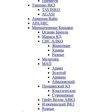
Премиум
Тавинко ВКЗ
TAVINKO
AGASI
Армения Вайн
АРАДИС
Миниатюрные Коньяки
Оганян Бренди
Мараси КД
СИС АЛКО
Животные
Храмы
Разные
Мадатовъ
МАП
Арамэ
Золотой
Армина
Айвазовский
Прошянский КЗ
Классические
Сувенирные
Грейт Велли АВКЗ
Иджеванский ВКЗ
Разные