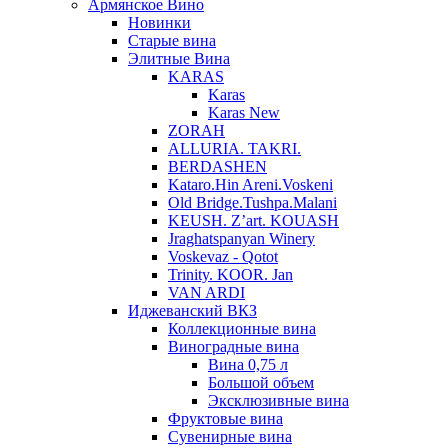
Армянское Вино
Новинки
Старые вина
Элитные Вина
KARAS
Karas
Karas New
ZORAH
ALLURIA. TAKRI.
BERDASHEN
Kataro.Hin Areni.Voskeni
Old Bridge.Tushpa.Malani
KEUSH. Z’art. KOUASH
Jraghatspanyan Winery
Voskevaz - Qotot
Trinity. KOOR. Jan
VAN ARDI
Иджеванский ВКЗ
Коллекционные вина
Виноградные вина
Вина 0,75 л
Большой объем
Эксклюзивные вина
Фруктовые вина
Cувенирные вина