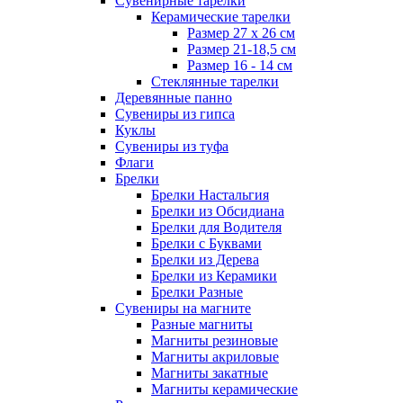
Сувенирные тарелки
Керамические тарелки
Размер 27 х 26 см
Размер 21-18,5 см
Размер 16 - 14 см
Стеклянные тарелки
Деревянные панно
Сувениры из гипса
Куклы
Сувениры из туфа
Флаги
Брелки
Брелки Настальгия
Брелки из Обсидиана
Брелки для Водителя
Брелки с Буквами
Брелки из Дерева
Брелки из Керамики
Брелки Разные
Сувениры на магните
Разные магниты
Магниты резиновые
Магниты акриловые
Магниты закатные
Магниты керамические